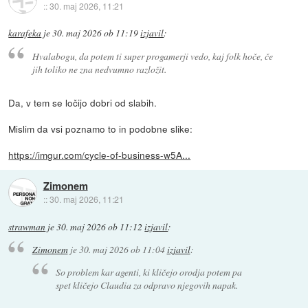
::
30. maj 2026, 11:21
karafeka
je
30. maj 2026 ob 11:19
izjavil
:
Hvalabogu, da potem ti super progamerji vedo, kaj folk hoče, če
jih toliko ne zna nedvumno razložit.
Da, v tem se ločijo dobri od slabih.
Mislim da vsi poznamo to in podobne slike:
https://imgur.com/cycle-of-business-w5A...
Zimonem
::
30. maj 2026, 11:21
strawman
je
30. maj 2026 ob 11:12
izjavil
:
Zimonem
je
30. maj 2026 ob 11:04
izjavil
:
So problem kar agenti, ki kličejo orodja potem pa
spet kličejo Claudia za odpravo njegovih napak.