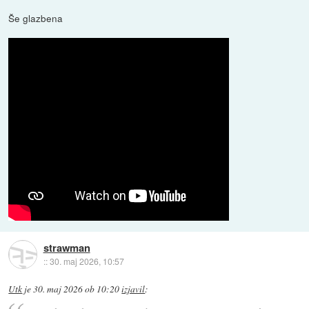
Še glazbena
strawman
::
30. maj 2026, 10:57
Utk
je
30. maj 2026 ob 10:20
izjavil
: