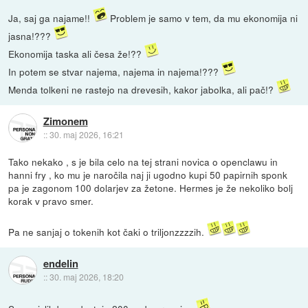
Ja, saj ga najame!!
Problem je samo v tem, da mu ekonomija ni
jasna!???
Ekonomija taska ali česa že!??
In potem se stvar najema, najema in najema!???
Menda tolkeni ne rastejo na drevesih, kakor jabolka, ali pač!?
Zimonem
::
30. maj 2026, 16:21
Tako nekako , s je bila celo na tej strani novica o openclawu in
hanni fry , ko mu je naročila naj ji ugodno kupi 50 papirnih sponk
pa je zagonom 100 dolarjev za žetone. Hermes je že nekoliko bolj
korak v pravo smer.
Pa ne sanjaj o tokenih kot čaki o triljonzzzzih.
endelin
::
30. maj 2026, 18:20