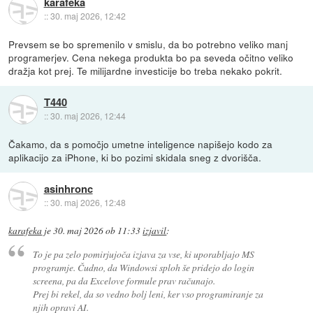
karafeka
::
30. maj 2026, 12:42
Prevsem se bo spremenilo v smislu, da bo potrebno veliko manj
programerjev. Cena nekega produkta bo pa seveda očitno veliko
dražja kot prej. Te milijardne investicije bo treba nekako pokrit.
T440
::
30. maj 2026, 12:44
Čakamo, da s pomočjo umetne inteligence napišejo kodo za
aplikacijo za iPhone, ki bo pozimi skidala sneg z dvorišča.
asinhronc
::
30. maj 2026, 12:48
karafeka
je
30. maj 2026 ob 11:33
izjavil
:
To je pa zelo pomirjujoča izjava za vse, ki uporabljajo MS
programje. Čudno, da Windowsi sploh še pridejo do login
screena, pa da Excelove formule prav računajo.
Prej bi rekel, da so vedno bolj leni, ker vso programiranje za
njih opravi AI.