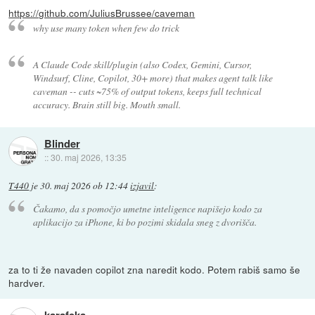
https://github.com/JuliusBrussee/caveman
why use many token when few do trick
A Claude Code skill/plugin (also Codex, Gemini, Cursor,
Windsurf, Cline, Copilot, 30+ more) that makes agent talk like
caveman -- cuts ~75% of output tokens, keeps full technical
accuracy. Brain still big. Mouth small.
Blinder
::
30. maj 2026, 13:35
T440
je
30. maj 2026 ob 12:44
izjavil
:
Čakamo, da s pomočjo umetne inteligence napišejo kodo za
aplikacijo za iPhone, ki bo pozimi skidala sneg z dvorišča.
za to ti že navaden copilot zna naredit kodo. Potem rabiš samo še
hardver.
karafeka