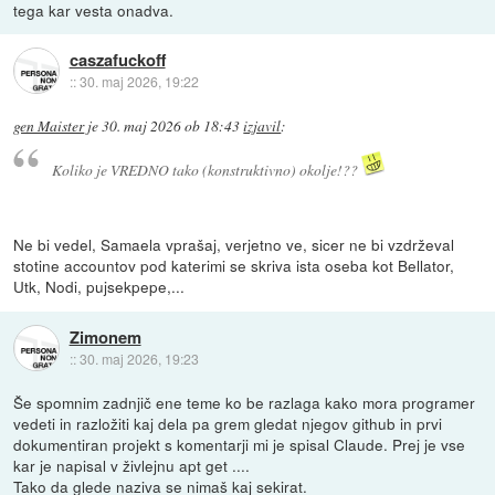
tega kar vesta onadva.
caszafuckoff
::
30. maj 2026, 19:22
gen Maister
je
30. maj 2026 ob 18:43
izjavil
:
Koliko je VREDNO tako (konstruktivno) okolje!??
Ne bi vedel, Samaela vprašaj, verjetno ve, sicer ne bi vzdrževal
stotine accountov pod katerimi se skriva ista oseba kot Bellator,
Utk, Nodi, pujsekpepe,...
Zimonem
::
30. maj 2026, 19:23
Še spomnim zadnjič ene teme ko be razlaga kako mora programer
vedeti in razložiti kaj dela pa grem gledat njegov github in prvi
dokumentiran projekt s komentarji mi je spisal Claude. Prej je vse
kar je napisal v živlejnu apt get ....
Tako da glede naziva se nimaš kaj sekirat.