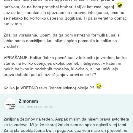
nazivom, če ne bom prenehal bruhari žaljivk kot zmaj ogenj.
Jaz se bolj zanašam in spoznam na naravno inteligenco, umetne
se nekako kolikortoliko uspešno izogibam. Ti pa si verjetno domač
tudi v tem...
Zdaj pa vprašanje. Upam, da ga bom ustrezno formuliral, saj si
lahko samo domišljam, kaj tolkeni sploh pomenijo in koliko so
vredni!?
VPRAŠANJE: Koliko (lahko poveš tudi v tolkenih) je vredno, koliko
stane, na koliko ocenjuješ okolje, pamet, inteligenco, v kateri ni
nekih be**kov in podobnih modelov, ki ovirajo, ali pa uničujejo
pravo debato, pot ali razmišljanje v pravi smeri!??
Koliko je VREDNO tako (konstruktivno) okolje!??
Zimonem
::
30. maj 2026, 19:18
2miljona žetonov na teden. Ampak mislim da nisem prava avtoriteta
za te zadeve. Mi je že skoraj žal da sem se sploh oglasil v tej temi.
Za ai sta pooblaščena bw in pegatka. Jaz vem malo en procent ne