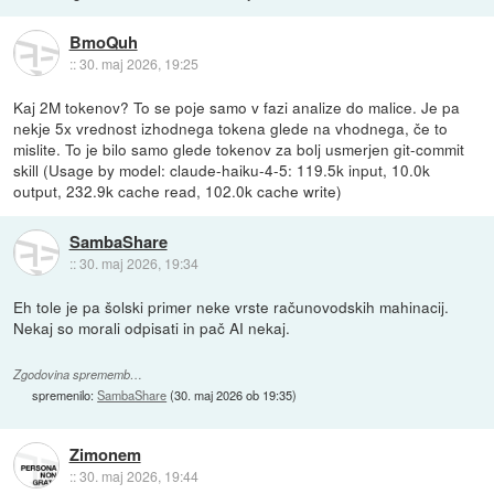
BmoQuh
::
30. maj 2026, 19:25
Kaj 2M tokenov? To se poje samo v fazi analize do malice. Je pa
nekje 5x vrednost izhodnega tokena glede na vhodnega, če to
mislite. To je bilo samo glede tokenov za bolj usmerjen git-commit
skill (Usage by model: claude-haiku-4-5: 119.5k input, 10.0k
output, 232.9k cache read, 102.0k cache write)
SambaShare
::
30. maj 2026, 19:34
Eh tole je pa šolski primer neke vrste računovodskih mahinacij.
Nekaj so morali odpisati in pač AI nekaj.
Zgodovina sprememb…
spremenilo:
SambaShare
(
30. maj 2026 ob 19:35
)
Zimonem
::
30. maj 2026, 19:44