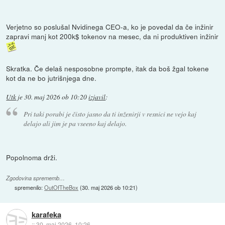
Verjetno so poslušal Nvidinega CEO-a, ko je povedal da če inžinir
zapravi manj kot 200k$ tokenov na mesec, da ni produktiven inžinir
Skratka. Če delaš nesposobne prompte, itak da boš žgal tokene
kot da ne bo jutrišnjega dne.
Utk
je
30. maj 2026 ob 10:20
izjavil
:
Pri taki porabi je čisto jasno da ti inženirji v resnici ne vejo kaj
delajo ali jim je pa vseeno kaj delajo.
Popolnoma drži.
Zgodovina sprememb…
spremenilo:
OutOfTheBox
(
30. maj 2026 ob 10:21
)
karafeka
::
30. maj 2026, 10:26