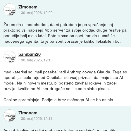
Zimonem
::
30. maj 2026, 12:09
Že res da ni neobhoden, da ni potreben je pa vprašanje saj
praktično vsi napišejo Mcp server za svoje orodje, druge rešitve pa
ponudijo bolj malo kdaj. Potem smo pa spet tam da nucaš že
naučenega agenta, tu je pa spet vprašanje koliko fleksibilen bo.
bambam20
::
30. maj 2026, 12:10
med katerimi so imeli posebej radi Anthropicovega Clauda. Tega so
uporabljali celo raje od Copilota- so vsaj priznali, da imajo slab AI
model. Na njihovem mestu, bi pošteno zavihal rokave in začel
razvijat kvaltietno AI, ker drugače se jim bom slabo pisalo.
Časi se spreminjajo. Podjetje brez močnega AI ne bo ostalo.
Zimonem
::
30. maj 2026, 12:11
Ampak tooling ni edini problem s katerim se daješ pri agentih.