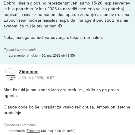
Dobro, nisem globalno reprezentativen, samo 15-20 mcp serverjev
je bilo potrebno (v letu 2026 to narediš med eno veliko potrebo)
napisati in sicer z namenom dostopa do zunanjih sistemov (recimo,
Launch real nuclear missiles mcp), da ima agent pač stik z realnim
svetom, če mu je tak namen :D
Nekaj malega pa tudi varčevanja s tokeni, normalno.
Zgodovina sprememb…
spremenilo:
BmoQuh
(
30. maj 2026 ob 19:55
)
Zimonem
::
30. maj 2026, 19:57
Mah lih tuki je mal zanka Mcp gre prek llm , skills so pa preko
agenta.
Claude code bo šel vprašat za vsako reč opusa. Ampak oni žetone
prodajajo.
Zgodovina sprememb…
spremenilo:
Zimonem
(
30. maj 2026 ob 19:59
)