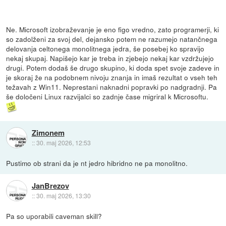
Ne. Microsoft izobraževanje je eno figo vredno, zato programerji, ki
so zadolženi za svoj del, dejansko potem ne razumejo natančnega
delovanja celtonega monolitnega jedra, še posebej ko spravijo
nekaj skupaj. Napišejo kar je treba in zjebejo nekaj kar vzdržujejo
drugi. Potem dodaš še drugo skupino, ki doda spet svoje zadeve in
je skoraj že na podobnem nivoju znanja in imaš rezultat o vseh teh
težavah z Win11. Neprestani naknadni popravki po nadgradnji. Pa
še določeni Linux razvijalci so zadnje čase migriral k Microsoftu.
Zimonem
::
30. maj 2026, 12:53
Pustimo ob strani da je nt jedro hibridno ne pa monolitno.
JanBrezov
::
30. maj 2026, 13:30
Pa so uporabili caveman skill?