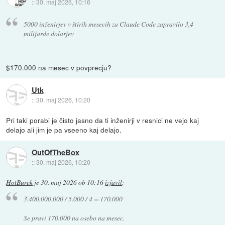
::
30. maj 2026, 10:16
5000 inženirjev v štirih mesecih za Claude Code zapravilo 3,4
milijarde dolarjev
$170.000 na mesec v povprecju?
Utk
::
30. maj 2026, 10:20
Pri taki porabi je čisto jasno da ti inženirji v resnici ne vejo kaj
delajo ali jim je pa vseeno kaj delajo.
OutOfTheBox
::
30. maj 2026, 10:20
HotBurek
je
30. maj 2026 ob 10:16
izjavil
:
3.400.000.000 / 5.000 / 4 = 170.000
Se pravi 170.000 na osebo na mesec.