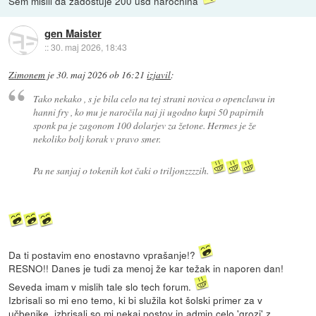
Sem mislil da zadostuje 200 usd narocnina
gen Maister
::
30. maj 2026, 18:43
Zimonem
je
30. maj 2026 ob 16:21
izjavil
:
Tako nekako , s je bila celo na tej strani novica o openclawu in
hanni fry , ko mu je naročila naj ji ugodno kupi 50 papirnih
sponk pa je zagonom 100 dolarjev za žetone. Hermes je že
nekoliko bolj korak v pravo smer.
Pa ne sanjaj o tokenih kot čaki o triljonzzzzih.
Da ti postavim eno enostavno vprašanje!?
RESNO!! Danes je tudi za menoj že kar težak in naporen dan!
Seveda imam v mislih tale slo tech forum.
Izbrisali so mi eno temo, ki bi služila kot šolski primer za v
učbenike, izbrisali so mi nekaj postov in admin celo 'grozi' z