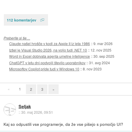
112 komentarjev
Preberite si še…
Claude našel hrošče v kodi za Apple II iz leta 1986
::
9. mar 2026
Izšel je Visual Studio 2026, na voljo tudi .NET 10
::
12. nov 2025
Word in Excel dobivata agenta umetne inteligence
::
30. sep 2025
ChatGPT v letu dni podvojil število uporabnikov
::
31. avg 2024
Microsoftov Copilot pride tudi v Windows 10
::
8. nov 2023
«
1
2
3
»
Seljak
::
30. maj 2026, 09:51
Kaj so odpustili vse programerje, da že vse pišejo s pomočjo UI?