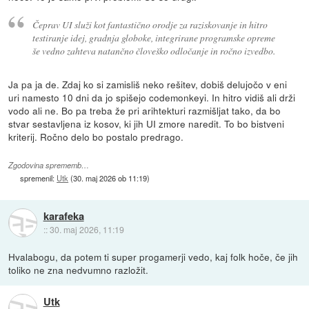
Čeprav UI služi kot fantastično orodje za raziskovanje in hitro
testiranje idej, gradnja globoke, integrirane programske opreme
še vedno zahteva natančno človeško odločanje in ročno izvedbo.
Ja pa ja de. Zdaj ko si zamisliš neko rešitev, dobiš delujočo v eni
uri namesto 10 dni da jo spišejo codemonkeyi. In hitro vidiš ali drži
vodo ali ne. Bo pa treba že pri arihtekturi razmišljat tako, da bo
stvar sestavljena iz kosov, ki jih UI zmore naredit. To bo bistveni
kriterij. Ročno delo bo postalo predrago.
Zgodovina sprememb…
spremenil:
Utk
(
30. maj 2026 ob 11:19
)
karafeka
::
30. maj 2026, 11:19
Hvalabogu, da potem ti super progamerji vedo, kaj folk hoče, če jih
toliko ne zna nedvumno razložit.
Utk