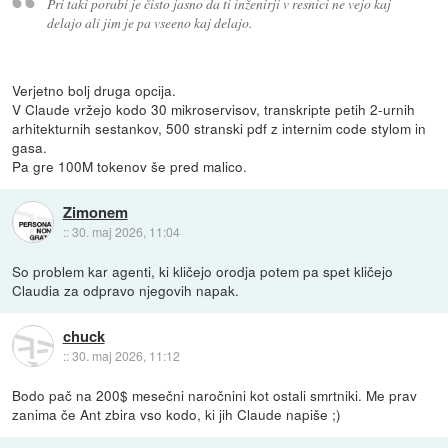
Pri taki porabi je čisto jasno da ti inženirji v resnici ne vejo kaj
delajo ali jim je pa vseeno kaj delajo.
Verjetno bolj druga opcija.
V Claude vržejo kodo 30 mikroservisov, transkripte petih 2-urnih
arhitekturnih sestankov, 500 stranski pdf z internim code stylom in
gasa.
Pa gre 100M tokenov še pred malico.
Zimonem
::
30. maj 2026, 11:04
So problem kar agenti, ki kličejo orodja potem pa spet kličejo
Claudia za odpravo njegovih napak.
chuck
::
30. maj 2026, 11:12
Bodo pač na 200$ mesečni naročnini kot ostali smrtniki. Me prav
zanima če Ant zbira vso kodo, ki jih Claude napiše ;)