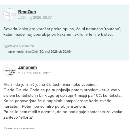
BmoQuh
::
30. maj 2026, 20:07
Seveda lahko gre vprašat preko opusa, če ni natančno 'routano',
kateri model naj uporablja pri kakšnem skillu, v tem je bistvo.
Zgodovina sprememb…
spremenilo:
BmoQuh
(
30. maj 2026 ob 20:09
)
Zimonem
::
30. maj 2026, 20:11
Mislim da je izmišljotina šlo tech nima neke vsebine.
Glede Claude Coda se pa tu pojavlja potem problem ker je vse v
sistem kontekstu in Link zgoraj opisuje 4 mcpji pa 10% konteksta.
Ko se pogovarjata še o napakah kompajlerane kode stvr še
naraste... Potem pa so hitro porabljeni žetoni.
Pa skille sem mislil v agentih, da ne nadleguje konteksta za vsako
zahtevo "efforta"
Zgodovina sprememb…