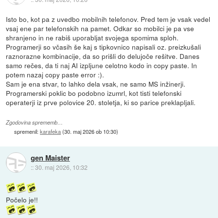
Isto bo, kot pa z uvedbo mobilnih telefonov. Pred tem je vsak vedel
vsaj ene par telefonskih na pamet. Odkar so mobilci je pa vse
shranjeno in ne rabiš uporabljat svojega spomima sploh.
Programerji so včasih še kaj s tipkovnico napisali oz. preizkušali
raznorazne kombinacije, da so prišli do delujoče rešitve. Danes
samo rečes, da ti naj AI izpljune celotno kodo in copy paste. In
potem nazaj copy paste error :).
Sam je ena stvar, to lahko dela vsak, ne samo MS inžinerji.
Programerski poklic bo podobno izumrl, kot tisti telefonski
operaterji iz prve polovice 20. stoletja, ki so parice preklapljali.
Zgodovina sprememb…
spremenil:
karafeka
(
30. maj 2026 ob 10:30
)
gen Maister
::
30. maj 2026, 10:32
Počelo je!!