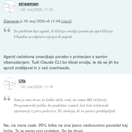
strawman
::
30. maj 2026, 11:12
Zimonem
je
30. maj 2026 ob 11:04
izjavil
:
So problem kar agenti, ki kličejo orodja potem pa spet kličejo
Claudia za odpravo njegovih napak.
Agenti načeloma zmanjšajo porabo v primerjavi s samim
vibecodanjem. Tudi Claude CLI bo klical orodja, le da se jih bo
sproti zmišljeval in z več overheada.
Utk
::
30. maj 2026, 11:16
Sam je ena stvar, to lahko dela vsak, ne samo MS inžinerji.
Programerski poklic bo podobno izumrl, kot tisti telefonski
operaterji iz prve polovice 20. stoletja, ki so parice preklapljali
Ne, ne more vsak. 95% folka ne zna jasno nedvoumno povedat kaj
hoče. To je samo prvi problem. So še drugi.