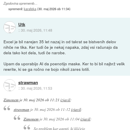
Zgodovina sprememb…
spremenil:
karafeka
(
30. maj 2026 ob 11:34
)
Utk
::
30. maj 2026, 11:48
Excel je bil narejen 35 let nazaj in od takrat se bistvenih delov
nihče ne tika. Ker tudi če je nekaj napaka, zdaj vsi računajo da
dela tako kot dela, tudi če narobe.
Upam da uporabijo AI da poenotijo maske. Ker to bi bil najbrž velik
rewrite, ki se ga ročno ne bojo nikoli zares lotili.
strawman
::
30. maj 2026, 11:53
Zimonem
je
30. maj 2026 ob 11:21
izjavil
:
strawman
je
30. maj 2026 ob 11:12
izjavil
:
Zimonem
je
30. maj 2026 ob 11:04
izjavil
:
So problem kar agenti, ki kličejo