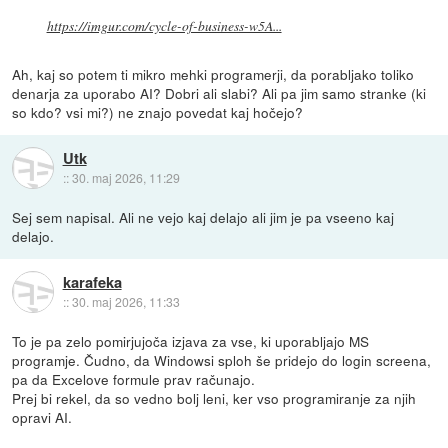
https://imgur.com/cycle-of-business-w5A...
Ah, kaj so potem ti mikro mehki programerji, da porabljako toliko
denarja za uporabo AI? Dobri ali slabi? Ali pa jim samo stranke (ki
so kdo? vsi mi?) ne znajo povedat kaj hočejo?
Utk
::
30. maj 2026, 11:29
Sej sem napisal. Ali ne vejo kaj delajo ali jim je pa vseeno kaj
delajo.
karafeka
::
30. maj 2026, 11:33
To je pa zelo pomirjujoča izjava za vse, ki uporabljajo MS
programje. Čudno, da Windowsi sploh še pridejo do login screena,
pa da Excelove formule prav računajo.
Prej bi rekel, da so vedno bolj leni, ker vso programiranje za njih
opravi AI.