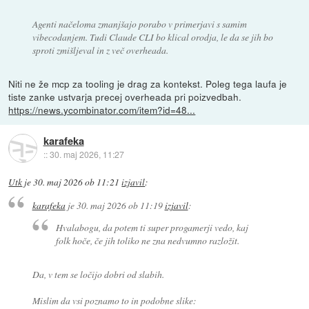
Agenti načeloma zmanjšajo porabo v primerjavi s samim
vibecodanjem. Tudi Claude CLI bo klical orodja, le da se jih bo
sproti zmišljeval in z več overheada.
Niti ne že mcp za tooling je drag za kontekst. Poleg tega laufa je
tiste zanke ustvarja precej overheada pri poizvedbah.
https://news.ycombinator.com/item?id=48...
karafeka
::
30. maj 2026, 11:27
Utk
je
30. maj 2026 ob 11:21
izjavil
:
karafeka
je
30. maj 2026 ob 11:19
izjavil
:
Hvalabogu, da potem ti super progamerji vedo, kaj
folk hoče, če jih toliko ne zna nedvumno razložit.
Da, v tem se ločijo dobri od slabih.
Mislim da vsi poznamo to in podobne slike: