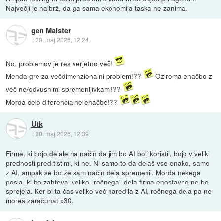
Največji je najbrž, da ga sama ekonomija taska ne zanima.
gen Maister
::
30. maj 2026, 12:24
No, problemov je res verjetno več!
Menda gre za večdimenzionalni problem!??
Oziroma enačbo z
več ne/odvusnimi spremenljivkami!??
Morda celo diferencialne enačbe!??
Utk
::
30. maj 2026, 12:39
Firme, ki bojo delale na način da jim bo AI bolj koristil, bojo v veliki
prednosti pred tistimi, ki ne. Ni samo to da delaš vse enako, samo
z AI, ampak se bo že sam način dela spremenil. Morda nekega
posla, ki bo zahteval veliko "ročnega" dela firma enostavno ne bo
sprejela. Ker bi ta čas veliko več naredila z AI, ročnega dela pa ne
moreš zaračunat x30.