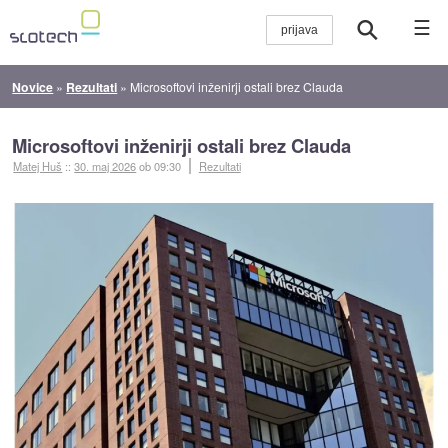
☰
Novice
»
Rezultati
»
Microsoftovi inženirji ostali brez Clauda
Microsoftovi inženirji ostali brez Clauda
Matej Huš
::
30. maj 2026
ob 09:30
Rezultati