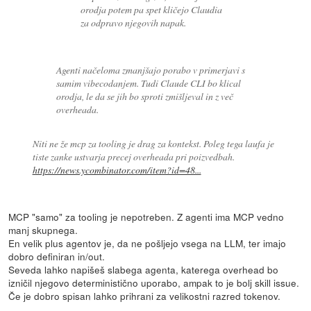
orodja potem pa spet kličejo Claudia
za odpravo njegovih napak.
Agenti načeloma zmanjšajo porabo v primerjavi s
samim vibecodanjem. Tudi Claude CLI bo klical
orodja, le da se jih bo sproti zmišljeval in z več
overheada.
Niti ne že mcp za tooling je drag za kontekst. Poleg tega laufa je
tiste zanke ustvarja precej overheada pri poizvedbah.
https://news.ycombinator.com/item?id=48...
MCP "samo" za tooling je nepotreben. Z agenti ima MCP vedno
manj skupnega.
En velik plus agentov je, da ne pošljejo vsega na LLM, ter imajo
dobro definiran in/out.
Seveda lahko napišeš slabega agenta, katerega overhead bo
izničil njegovo deterministično uporabo, ampak to je bolj skill issue.
Če je dobro spisan lahko prihrani za velikostni razred tokenov.