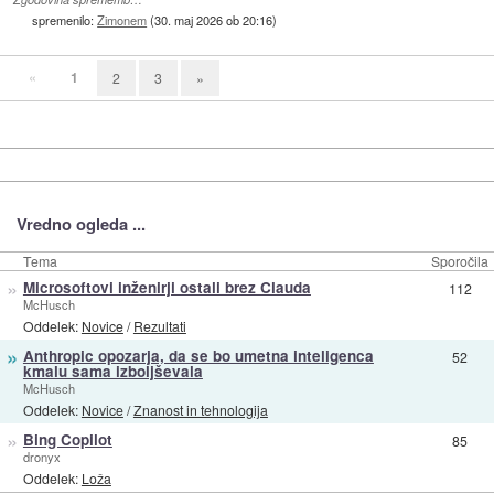
spremenilo:
Zimonem
(
30. maj 2026 ob 20:16
)
«
1
2
3
»
Vredno ogleda ...
Tema
Sporočila
»
Microsoftovi inženirji ostali brez Clauda
112
McHusch
Oddelek:
Novice
/
Rezultati
»
Anthropic opozarja, da se bo umetna inteligenca
52
kmalu sama izboljševala
McHusch
Oddelek:
Novice
/
Znanost in tehnologija
»
Bing Copilot
85
dronyx
Oddelek:
Loža