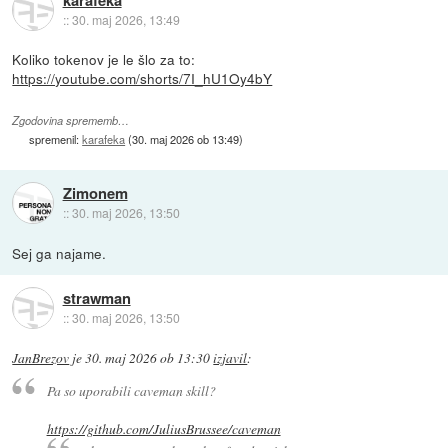
::
30. maj 2026, 13:49
Koliko tokenov je le šlo za to:
https://youtube.com/shorts/7I_hU1Oy4bY
Zgodovina sprememb…
spremenil:
karafeka
(
30. maj 2026 ob 13:49
)
Zimonem
::
30. maj 2026, 13:50
Sej ga najame.
strawman
::
30. maj 2026, 13:50
JanBrezov
je
30. maj 2026 ob 13:30
izjavil
:
Pa so uporabili caveman skill?
https://github.com/JuliusBrussee/caveman