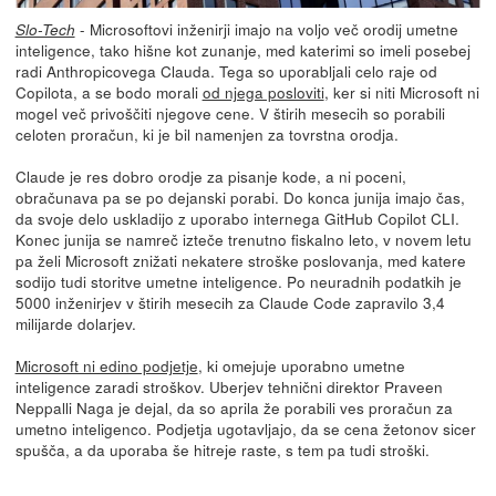
- Microsoftovi inženirji imajo na voljo več orodij umetne
Slo-Tech
inteligence, tako hišne kot zunanje, med katerimi so imeli posebej
radi Anthropicovega Clauda. Tega so uporabljali celo raje od
Copilota, a se bodo morali
od njega posloviti
, ker si niti Microsoft ni
mogel več privoščiti njegove cene. V štirih mesecih so porabili
celoten proračun, ki je bil namenjen za tovrstna orodja.
Claude je res dobro orodje za pisanje kode, a ni poceni,
obračunava pa se po dejanski porabi. Do konca junija imajo čas,
da svoje delo uskladijo z uporabo internega GitHub Copilot CLI.
Konec junija se namreč izteče trenutno fiskalno leto, v novem letu
pa želi Microsoft znižati nekatere stroške poslovanja, med katere
sodijo tudi storitve umetne inteligence. Po neuradnih podatkih je
5000 inženirjev v štirih mesecih za Claude Code zapravilo 3,4
milijarde dolarjev.
Microsoft ni edino podjetje
, ki omejuje uporabno umetne
inteligence zaradi stroškov. Uberjev tehnični direktor Praveen
Neppalli Naga je dejal, da so aprila že porabili ves proračun za
umetno inteligenco. Podjetja ugotavljajo, da se cena žetonov sicer
spušča, a da uporaba še hitreje raste, s tem pa tudi stroški.