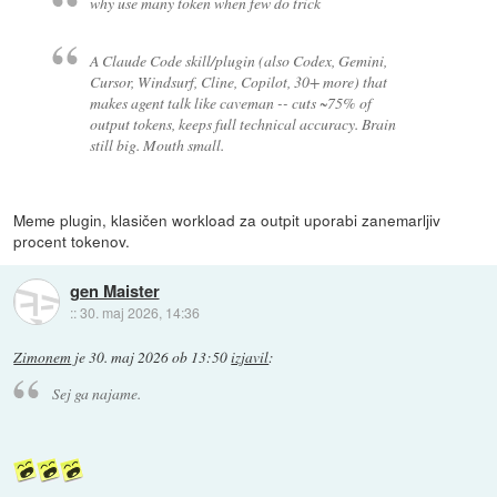
why use many token when few do trick
A Claude Code skill/plugin (also Codex, Gemini,
Cursor, Windsurf, Cline, Copilot, 30+ more) that
makes agent talk like caveman -- cuts ~75% of
output tokens, keeps full technical accuracy. Brain
still big. Mouth small.
Meme plugin, klasičen workload za outpit uporabi zanemarljiv
procent tokenov.
gen Maister
::
30. maj 2026, 14:36
Zimonem
je
30. maj 2026 ob 13:50
izjavil
:
Sej ga najame.