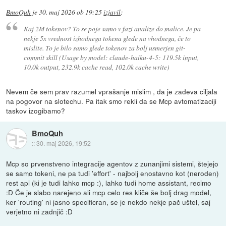
BmoQuh
je
30. maj 2026 ob 19:25
izjavil
:
Kaj 2M tokenov? To se poje samo v fazi analize do malice. Je pa
nekje 5x vrednost izhodnega tokena glede na vhodnega, če to
mislite. To je bilo samo glede tokenov za bolj usmerjen git-
commit skill (Usage by model: claude-haiku-4-5: 119.5k input,
10.0k output, 232.9k cache read, 102.0k cache write)
Nevem če sem prav razumel vprašanje mislim , da je zadeva ciljala
na pogovor na slotechu. Pa itak smo rekli da se Mcp avtomatizaciji
taskov izogibamo?
BmoQuh
::
30. maj 2026, 19:52
Mcp so prvenstveno integracije agentov z zunanjimi sistemi, štejejo
se samo tokeni, ne pa tudi 'effort' - najbolj enostavno kot (neroden)
rest api (ki je tudi lahko mcp :), lahko tudi home assistant, recimo
:D Če je slabo narejeno ali mcp celo res kliče še bolj drag model,
ker 'routing' ni jasno specificran, se je nekdo nekje pač uštel, saj
verjetno ni zadnjič :D