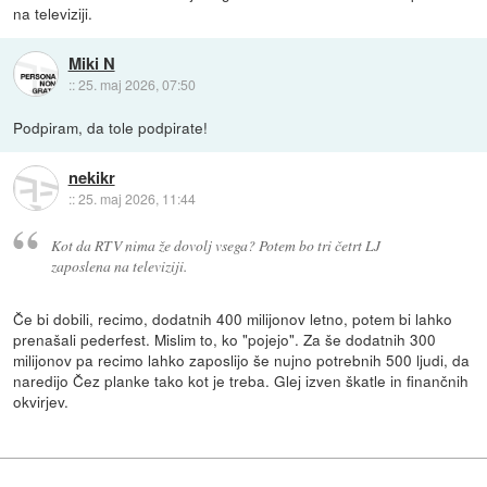
na televiziji.
Miki N
::
25. maj 2026, 07:50
Podpiram, da tole podpirate!
nekikr
::
25. maj 2026, 11:44
Kot da RTV nima že dovolj vsega? Potem bo tri četrt LJ
zaposlena na televiziji.
Če bi dobili, recimo, dodatnih 400 milijonov letno, potem bi lahko
prenašali pederfest. Mislim to, ko "pojejo". Za še dodatnih 300
milijonov pa recimo lahko zaposlijo še nujno potrebnih 500 ljudi, da
naredijo Čez planke tako kot je treba. Glej izven škatle in finančnih
okvirjev.