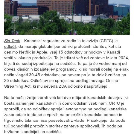
- Kanadski regulator za radio in televizijo (CRTC) je
Slo-Tech
odločil
, da morajo globalni ponudniki pretočnih storitev, kot sta
denimo Netflix in Apple, vsaj 15 odstotkov prihodkov v Kanadi
vrniti v lokalno produkcijo. To je trikrat več od zahteve iz leta 2024,
ki jo ti še sedaj izpodbijajo na sodišču. To pa je še vedno manj od
obvez klasičnih izdajateljev programov, ki so morali doslej na enak
način vlagati 30-45 odstotkov, po novem pa je ta delež znižan na
25 odstotkov. Odločitev so sprejeli na podlagi novega Online
Streaming Act, ki mu seveda ZDA odločno nasprotujejo.
Na ta način želijo zbrati več kot dve milijardi kanadskih dolarjev, ki
bosta namenjeni kanadskim in domorodskim vsebinam. CRTC je
sporočil, da so odločitev sprejeli avtonomno na podlagi kanadske
zakonodaje in da se o vplivih na ameriško-kanadske odnose in
trgovinsko bilanco niso posvetovali z vlado. Pričakujejo, da bodo
tuji ponudniki pretočnih storitev zahteve spoštovali, jih bodo pa
bržkone izpodbijali na sodišču.