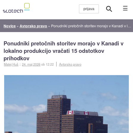
☰
Novice
»
Avtorsko pravo
»
Ponudniki pretočnih storitev morajo v Kanadi v lokalno produkcijo vračati 15 odstotkov prihodkov
Ponudniki pretočnih storitev morajo v Kanadi v
lokalno produkcijo vračati 15 odstotkov
prihodkov
Matej Huš
::
24. maj 2026
ob 12:22
Avtorsko pravo