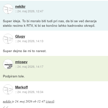
nekikr
::
24. maj 2026, 12:47
Super ideja. To bi moralo biti tudi pri nas, da bi se več denarja
steklo recimo k RTV, ki bi se končno lahko kadrovsko okrepil.
Glugy
::
24. maj 2026, 14:13
Super dejmo še mi to narest.
mtosev
::
24. maj 2026, 14:17
Podpiram tole.
Markoff
::
24. maj 2026, 16:34
nekikr
je
24. maj 2026 ob 12:47
izjavil
: