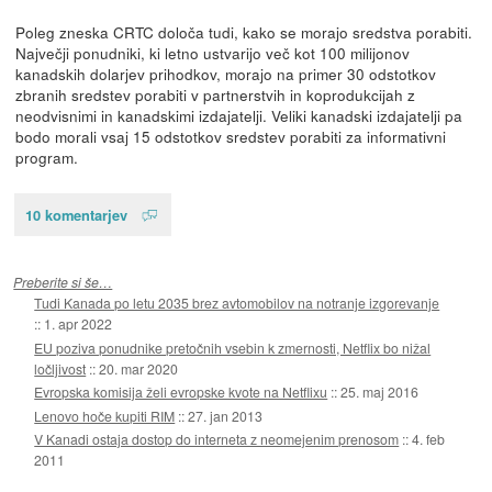
Poleg zneska CRTC določa tudi, kako se morajo sredstva porabiti.
Največji ponudniki, ki letno ustvarijo več kot 100 milijonov
kanadskih dolarjev prihodkov, morajo na primer 30 odstotkov
zbranih sredstev porabiti v partnerstvih in koprodukcijah z
neodvisnimi in kanadskimi izdajatelji. Veliki kanadski izdajatelji pa
bodo morali vsaj 15 odstotkov sredstev porabiti za informativni
program.
10 komentarjev
Preberite si še…
Tudi Kanada po letu 2035 brez avtomobilov na notranje izgorevanje
::
1. apr 2022
EU poziva ponudnike pretočnih vsebin k zmernosti, Netflix bo nižal
ločljivost
::
20. mar 2020
Evropska komisija želi evropske kvote na Netflixu
::
25. maj 2016
Lenovo hoče kupiti RIM
::
27. jan 2013
V Kanadi ostaja dostop do interneta z neomejenim prenosom
::
4. feb
2011