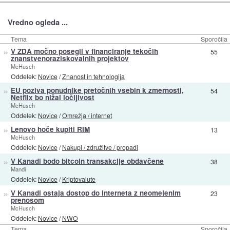
Vredno ogleda ...
Tema
Sporočila
»
V ZDA močno posegli v financiranje tekočih
55
znanstvenoraziskovalnih projektov
McHusch
Oddelek:
Novice
/
Znanost in tehnologija
»
EU poziva ponudnike pretočnih vsebin k zmernosti,
54
Netflix bo nižal ločljivost
McHusch
Oddelek:
Novice
/
Omrežja / internet
»
Lenovo hoče kupiti RIM
13
McHusch
Oddelek:
Novice
/
Nakupi / združitve / propadi
»
V Kanadi bodo bitcoin transakcije obdavčene
38
Mandi
Oddelek:
Novice
/
Kriptovalute
»
V Kanadi ostaja dostop do interneta z neomejenim
23
prenosom
McHusch
Oddelek:
Novice
/
NWO
Tema
Sporočila