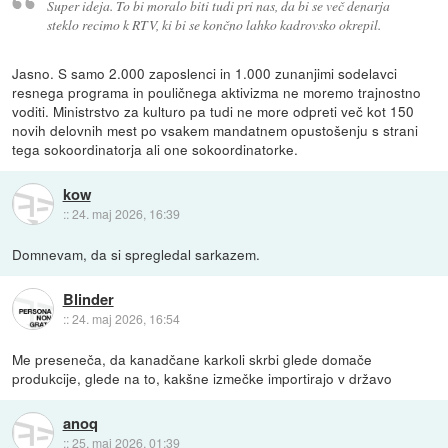
Super ideja. To bi moralo biti tudi pri nas, da bi se več denarja
steklo recimo k RTV, ki bi se končno lahko kadrovsko okrepil.
Jasno. S samo 2.000 zaposlenci in 1.000 zunanjimi sodelavci
resnega programa in pouličnega aktivizma ne moremo trajnostno
voditi. Ministrstvo za kulturo pa tudi ne more odpreti več kot 150
novih delovnih mest po vsakem mandatnem opustošenju s strani
tega sokoordinatorja ali one sokoordinatorke.
kow
::
24. maj 2026, 16:39
Domnevam, da si spregledal sarkazem.
Blinder
::
24. maj 2026, 16:54
Me preseneča, da kanadčane karkoli skrbi glede domače
produkcije, glede na to, kakšne izmečke importirajo v državo
anoq
::
25. maj 2026, 01:39