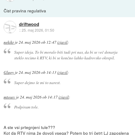
Čist pravina regulativa
driftwood
::
25. maj 2026, 01:50
nekikr
je
24. maj 2026 ob 12:47
izjavil
:
Super ideja. To bi moralo biti tudi pri nas, da bi se več denarja
steklo recimo k RTV, ki bi se končno lahko kadrovsko okrepil.
Glugy
je
24. maj 2026 ob 14:13
izjavil
:
Super dejmo še mi to narest.
mtosev
je
24. maj 2026 ob 14:17
izjavil
:
Podpiram tole.
A ste vsi prtegnjeni tule???
Kot da RTV nima že dovolj vsega? Potem bo tri četrt LJ zaposlena