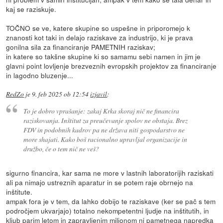
kaj se raziskuje.
TOČNO se ve, katere skupine so uspešne in priporomejo k
znanosti kot taki in delajo raziskave za industrijo, ki je prava
gonilna sila za financiranje PAMETNIH raziskav;
in katere so takšne skupine ki so samamu sebi namen in jim je
glavni point lovljenje brezveznih evropskih projektov za financiranje
in lagodno bluzenje...
RedZo
je
9. feb 2025 ob 12:54
izjavil
:
To je dobro vprašanje: zakaj Krka skoraj nič ne financira
raziskovanja. Inštitut za preučevanje spolov ne obstaja. Brez
FDV in podobnih kadrov pa ne država niti gospodarstvo ne
more shajati. Kako boš racionalno upravljal organizacije in
družbo, če o tem nič ne veš?
sigurno financira, kar sama ne more v lastnih laboratorijih raziskati
ali pa nimajo ustreznih aparatur in se potem raje obrnejo na
inštitute.
ampak fora je v tem, da lahko dobijo te raziskave (ker se pač s tem
področjem ukvarjajo) totalno nekompetentni ljudje na inštitutih, in
kljub parim letom in zapravljenim miljonom ni pametnega napredka