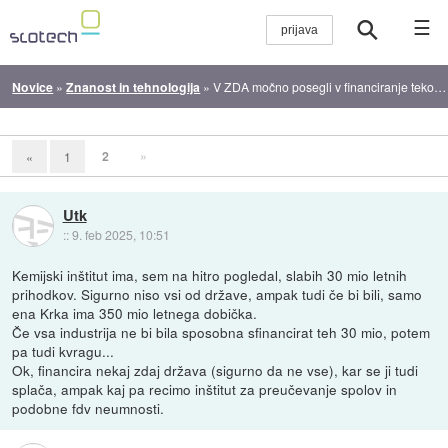
☰
Novice
»
Znanost in tehnologija
»
V ZDA močno posegli v financiranje tekočih znanstvenoraziskovalnih projektov
2
»
«
1
Utk
::
9. feb 2025, 10:51
Kemijski inštitut ima, sem na hitro pogledal, slabih 30 mio letnih
prihodkov. Sigurno niso vsi od države, ampak tudi če bi bili, samo
ena Krka ima 350 mio letnega dobička.
Če vsa industrija ne bi bila sposobna sfinancirat teh 30 mio, potem
pa tudi kvragu...
Ok, financira nekaj zdaj država (sigurno da ne vse), kar se ji tudi
splača, ampak kaj pa recimo inštitut za preučevanje spolov in
podobne fdv neumnosti.