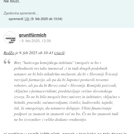
Ne bluzi.
Zgodovina sprememb…
spremenil:
Utk
(
9. feb 2025 ob 13:04
)
gruntfürmich
::
9. feb 2025, 13:39
RedZo
je
9. feb 2025 ob 10:43
izjavil
:
Brez "huševega kemijskega inštituta" (mogoče se bo v
prihodnosti res tako imenoval ;) in tudi drugih podobnih
ustanov ne bi bilo nikakršne možnosti, da bi v Sloveniji Švicarji
razvijali farmacijo, ali pa da bi Japonci postavili tovarno
robotov, ali pa da bi Revoz ostal v Sloveniji. Kemijski poizvodi,
vključno s farmacevtskimi, predstavljajo večino slovenskega
izvoza. To ne bi bilo mogoče brez univerz in inštitutov, vključno s
hišniki, pravniki, računovodjami, čistilci, kadrovniki, tajniki,
itd., ki omogočajo, da ustanove delujejo. Ukini financiranje
podpori za znanost in znanosti več ne bo. Če ne bo znanosti tudi
ne bo izvoznikov z veliko dodano vrednostjo.
ni problem v samih inštitucijah, ampak v tem kako se tala denar in