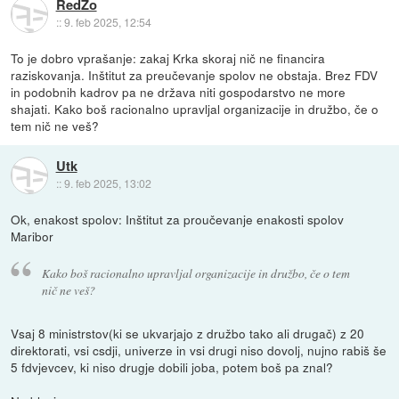
RedZo
::
9. feb 2025, 12:54
To je dobro vprašanje: zakaj Krka skoraj nič ne financira
raziskovanja. Inštitut za preučevanje spolov ne obstaja. Brez FDV
in podobnih kadrov pa ne država niti gospodarstvo ne more
shajati. Kako boš racionalno upravljal organizacije in družbo, če o
tem nič ne veš?
Utk
::
9. feb 2025, 13:02
Ok, enakost spolov: Inštitut za proučevanje enakosti spolov
Maribor
Kako boš racionalno upravljal organizacije in družbo, če o tem
nič ne veš?
Vsaj 8 ministrstov(ki se ukvarjajo z družbo tako ali drugač) z 20
direktorati, vsi csdji, univerze in vsi drugi niso dovolj, nujno rabiš še
5 fdvjevcev, ki niso drugje dobili joba, potem boš pa znal?