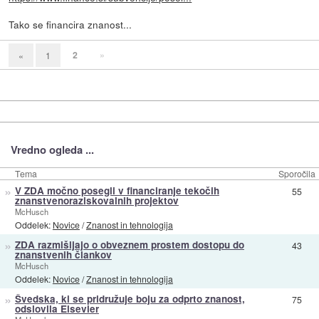
Tako se financira znanost...
2
»
«
1
Vredno ogleda ...
Tema
Sporočila
»
V ZDA močno posegli v financiranje tekočih
55
znanstvenoraziskovalnih projektov
McHusch
Oddelek:
Novice
/
Znanost in tehnologija
»
ZDA razmišljajo o obveznem prostem dostopu do
43
znanstvenih člankov
McHusch
Oddelek:
Novice
/
Znanost in tehnologija
»
Švedska, ki se pridružuje boju za odprto znanost,
75
odslovila Elsevier