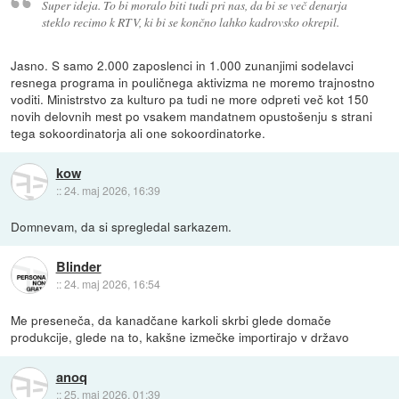
Super ideja. To bi moralo biti tudi pri nas, da bi se več denarja
steklo recimo k RTV, ki bi se končno lahko kadrovsko okrepil.
Jasno. S samo 2.000 zaposlenci in 1.000 zunanjimi sodelavci
resnega programa in pouličnega aktivizma ne moremo trajnostno
voditi. Ministrstvo za kulturo pa tudi ne more odpreti več kot 150
novih delovnih mest po vsakem mandatnem opustošenju s strani
tega sokoordinatorja ali one sokoordinatorke.
kow
::
24. maj 2026, 16:39
Domnevam, da si spregledal sarkazem.
Blinder
::
24. maj 2026, 16:54
Me preseneča, da kanadčane karkoli skrbi glede domače
produkcije, glede na to, kakšne izmečke importirajo v državo
anoq
::
25. maj 2026, 01:39