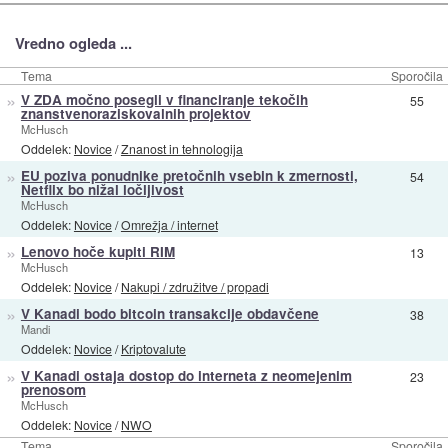
Vredno ogleda ...
Tema
Sporočila
»
V ZDA močno posegli v financiranje tekočih
55
znanstvenoraziskovalnih projektov
McHusch
Oddelek:
Novice
/
Znanost in tehnologija
»
EU poziva ponudnike pretočnih vsebin k zmernosti,
54
Netflix bo nižal ločljivost
McHusch
Oddelek:
Novice
/
Omrežja / internet
»
Lenovo hoče kupiti RIM
13
McHusch
Oddelek:
Novice
/
Nakupi / združitve / propadi
»
V Kanadi bodo bitcoin transakcije obdavčene
38
Mandi
Oddelek:
Novice
/
Kriptovalute
»
V Kanadi ostaja dostop do interneta z neomejenim
23
prenosom
McHusch
Oddelek:
Novice
/
NWO
Tema
Sporočila