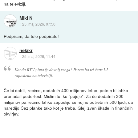
na televiziji.
Miki N
::
25. maj 2026, 07:50
Podpiram, da tole podpirate!
nekikr
::
25. maj 2026, 11:44
Kot da RTV nima že dovolj vsega? Potem bo tri četrt LJ
zaposlena na televiziji.
Če bi dobili, recimo, dodatnih 400 milijonov letno, potem bi lahko
prenašali pederfest. Mislim to, ko "pojejo". Za še dodatnih 300
milijonov pa recimo lahko zaposlijo še nujno potrebnih 500 ljudi, da
naredijo Čez planke tako kot je treba. Glej izven škatle in finančnih
okvirjev.