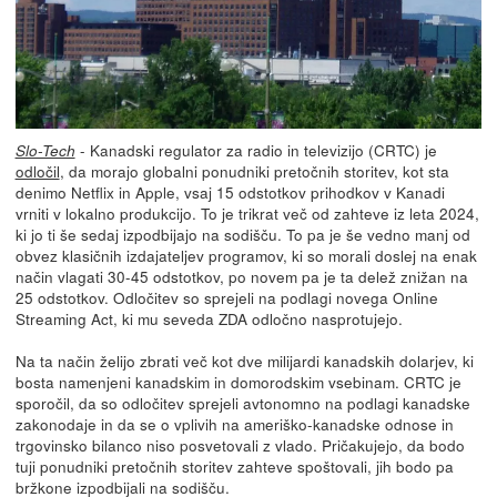
- Kanadski regulator za radio in televizijo (CRTC) je
Slo-Tech
odločil
, da morajo globalni ponudniki pretočnih storitev, kot sta
denimo Netflix in Apple, vsaj 15 odstotkov prihodkov v Kanadi
vrniti v lokalno produkcijo. To je trikrat več od zahteve iz leta 2024,
ki jo ti še sedaj izpodbijajo na sodišču. To pa je še vedno manj od
obvez klasičnih izdajateljev programov, ki so morali doslej na enak
način vlagati 30-45 odstotkov, po novem pa je ta delež znižan na
25 odstotkov. Odločitev so sprejeli na podlagi novega Online
Streaming Act, ki mu seveda ZDA odločno nasprotujejo.
Na ta način želijo zbrati več kot dve milijardi kanadskih dolarjev, ki
bosta namenjeni kanadskim in domorodskim vsebinam. CRTC je
sporočil, da so odločitev sprejeli avtonomno na podlagi kanadske
zakonodaje in da se o vplivih na ameriško-kanadske odnose in
trgovinsko bilanco niso posvetovali z vlado. Pričakujejo, da bodo
tuji ponudniki pretočnih storitev zahteve spoštovali, jih bodo pa
bržkone izpodbijali na sodišču.