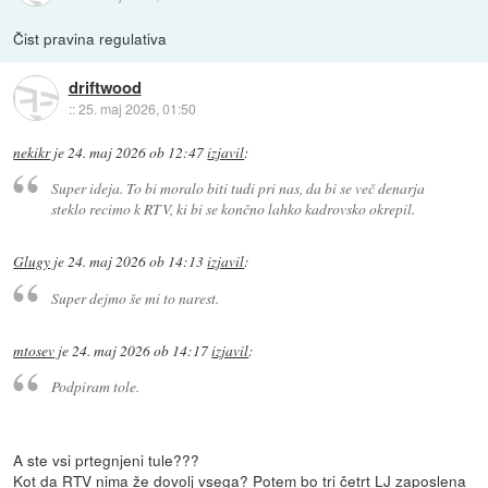
Čist pravina regulativa
driftwood
::
25. maj 2026, 01:50
nekikr
je
24. maj 2026 ob 12:47
izjavil
:
Super ideja. To bi moralo biti tudi pri nas, da bi se več denarja
steklo recimo k RTV, ki bi se končno lahko kadrovsko okrepil.
Glugy
je
24. maj 2026 ob 14:13
izjavil
:
Super dejmo še mi to narest.
mtosev
je
24. maj 2026 ob 14:17
izjavil
:
Podpiram tole.
A ste vsi prtegnjeni tule???
Kot da RTV nima že dovolj vsega? Potem bo tri četrt LJ zaposlena