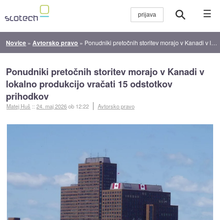
☰
Novice
»
Avtorsko pravo
»
Ponudniki pretočnih storitev morajo v Kanadi v lokalno produkcijo vračati 15 odstotkov prihodkov
Ponudniki pretočnih storitev morajo v Kanadi v
lokalno produkcijo vračati 15 odstotkov
prihodkov
Matej Huš
::
24. maj 2026
ob 12:22
Avtorsko pravo