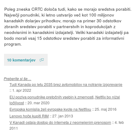
Poleg zneska CRTC določa tudi, kako se morajo sredstva porabiti.
Največji ponudniki, ki letno ustvarijo več kot 100 milijonov
kanadskih dolarjev prihodkov, morajo na primer 30 odstotkov
zbranih sredstev porabiti v partnerstvih in koprodukcijah z
neodvisnimi in kanadskimi izdajatelji. Veliki kanadski izdajatelji pa
bodo morali vsaj 15 odstotkov sredstev porabiti za informativni
program.
10 komentarjev
Preberite si še…
Tudi Kanada po letu 2035 brez avtomobilov na notranje izgorevanje
::
1. apr 2022
EU poziva ponudnike pretočnih vsebin k zmernosti, Netflix bo nižal
ločljivost
::
20. mar 2020
Evropska komisija želi evropske kvote na Netflixu
::
25. maj 2016
Lenovo hoče kupiti RIM
::
27. jan 2013
V Kanadi ostaja dostop do interneta z neomejenim prenosom
::
4. feb
2011