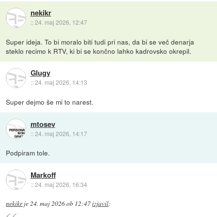
nekikr
::
24. maj 2026, 12:47
Super ideja. To bi moralo biti tudi pri nas, da bi se več denarja
steklo recimo k RTV, ki bi se končno lahko kadrovsko okrepil.
Glugy
::
24. maj 2026, 14:13
Super dejmo še mi to narest.
mtosev
::
24. maj 2026, 14:17
Podpiram tole.
Markoff
::
24. maj 2026, 16:34
nekikr
je
24. maj 2026 ob 12:47
izjavil
: