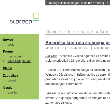
Na lingvistični olimpijadi letos brez medalj
::
4.
Novice
»
Ostale najave
»
Amer
Novice
Ameriška kontrola zračnega pr
arhiv
Matej Huš
::
9. jun 2025
ob 21:30
Ostale naja
Forum
Slo-Tech
- Ameriška Zvezna agencija za civilno 
mali oglasi
sisteme pripeljati v 21. stoletje, saj so trenutn
teme zadnjih 24h
Članki
Direktor FAA Chris Rocheleau je na zaslišanju
Windows 95, diskete in fizične tablice za spremlj
Zaposlitve
prometa zastarelih in jih ni možno več posodobiti
brskaj
pomanjkanjem kontrolorjev.
Ostalo
pravila
FAA želi zato v celoti zamenjati računalniški sist
dvoma. Z nujnostjo nadgradnje se strinjata obe s
zamenjave sistema.