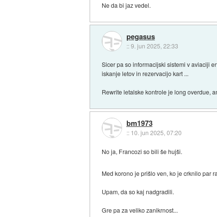
Ne da bi jaz vedel.
pegasus
::
9. jun 2025, 22:33
Sicer pa so informacijski sistemi v aviaciji en
iskanje letov in rezervacijo kart ...
Rewrite letalske kontrole je long overdue, a
bm1973
::
10. jun 2025, 07:20
No ja, Francozi so bili še hujši.
Med korono je prišlo ven, ko je crknilo par
Upam, da so kaj nadgradili.
Gre pa za veliko zanikrnost...