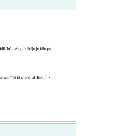
li "in"... Ampak linija je bila pa
vom", ki bi simuliral disketnik...