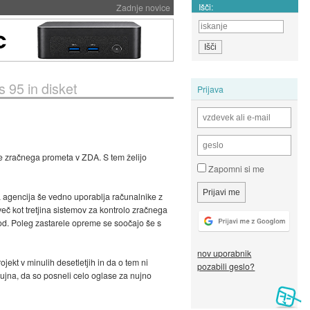
Išči:
Zadnje novice
 95 in disket
Prijava
ole zračnega prometa v ZDA. S tem želijo
Zapomni si me
agencija še vedno uporablja računalnike z
več kot tretjina sistemov za kontrolo zračnega
ugod. Poleg zastarele opreme se soočajo še s
nov uporabnik
jekt v minulih desetletjih in da o tem ni
pozabili geslo?
nujna, da so posneli celo oglase za nujno