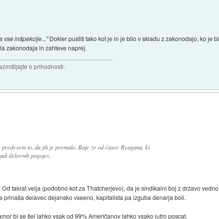
a vse inšpekcije..."
Dokler pustiš tako kot je in je bilo v skladu z zakonodajo, ko je 
la zakonodaja in zahteve naprej.
razmišljajte o prihodnosti.
 predvsem to, da jih je premalo. Baje že od časov Reagana, ki
aradi delovnih pogojev.
e... Od takrat velja (podobno kot za Thatcherjevo), da je sindikalni boj z državo vedn
ki ga prinaša delavec dejansko vseeno, kapitalista pa izguba denarja boli.
kamor bi se šel lahko vsak od 99% Američanov lahko vsako jutro poscat.