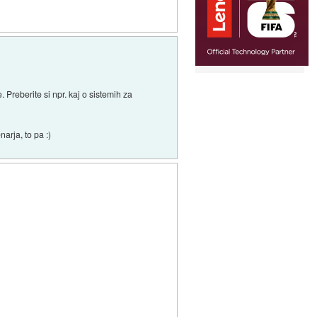
e. Preberite si npr. kaj o sistemih za
arja, to pa :)