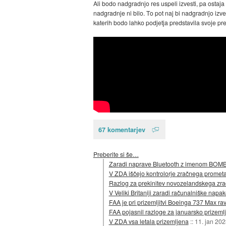
Ali bodo nadgradnjo res uspeli izvesti, pa ostaj
nadgradnje ni bilo. To pot naj bi nadgradnjo izved
katerih bodo lahko podjetja predstavila svoje pred
67 komentarjev
Preberite si še…
Zaradi naprave Bluetooth z imenom BOMB je
V ZDA iščejo kontrolorje zračnega prometa
Razlog za prekinitev novozelandskega zr
V Veliki Britaniji zaradi računalniške napak
FAA je pri prizemljitvi Boeinga 737 Max rav
FAA pojasnil razloge za januarsko prizemlji
V ZDA vsa letala prizemljena
::
11. jan 202