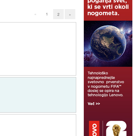
«
1
2
»