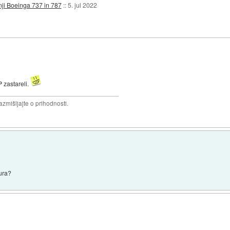
dnji Boeinga 737 in 787
::
5. jul 2022
 zastareli.
razmišljajte o prihodnosti.
ura?