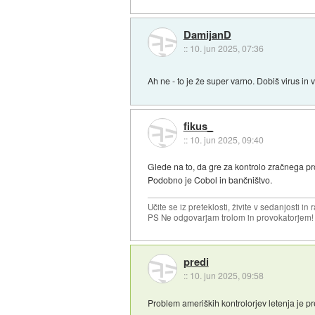
DamijanD
::
10. jun 2025, 07:36
Ah ne - to je že super varno. Dobiš virus in 
fikus_
::
10. jun 2025, 09:40
Glede na to, da gre za kontrolo zračnega pro
Podobno je Cobol in bančništvo.
Učite se iz preteklosti, živite v sedanjosti in 
PS Ne odgovarjam trolom in provokatorjem!
predi
::
10. jun 2025, 09:58
Problem ameriških kontrolorjev letenja je pr