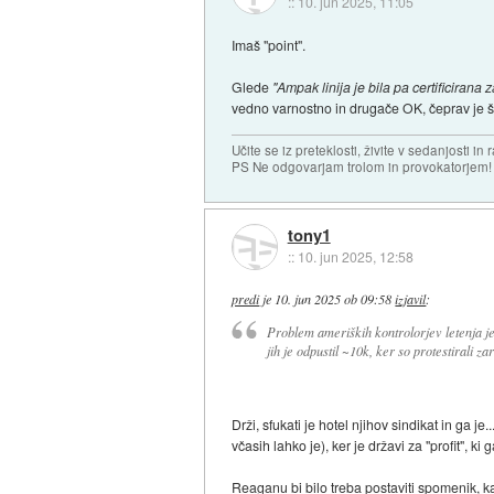
::
10. jun 2025, 11:05
Imaš "point".
Glede
"Ampak linija je bila pa certificirana z
vedno varnostno in drugače OK, čeprav je š
Učite se iz preteklosti, živite v sedanjosti in 
PS Ne odgovarjam trolom in provokatorjem!
tony1
::
10. jun 2025, 12:58
predi
je
10. jun 2025 ob 09:58
izjavil
:
Problem ameriških kontrolorjev letenja je
jih je odpustil ~10k, ker so protestirali z
Drži, sfukati je hotel njihov sindikat in ga j
včasih lahko je), ker je državi za "profit", 
Reaganu bi bilo treba postaviti spomenik, 