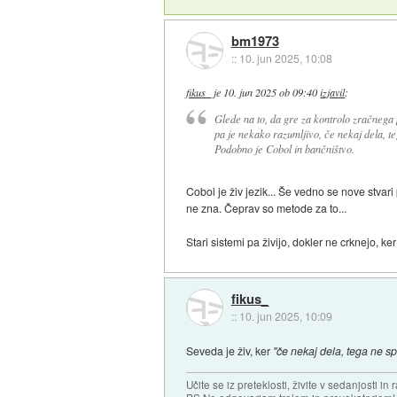
bm1973
::
10. jun 2025, 10:08
fikus_
je
10. jun 2025 ob 09:40
izjavil
:
Glede na to, da gre za kontrolo zračnega p
pa je nekako razumljivo, če nekaj dela, t
Podobno je Cobol in bančništvo.
Cobol je živ jezik... Še vedno se nove stvar
ne zna. Čeprav so metode za to...
Stari sistemi pa živijo, dokler ne crknejo, ke
fikus_
::
10. jun 2025, 10:09
Seveda je živ, ker
"če nekaj dela, tega ne s
Učite se iz preteklosti, živite v sedanjosti in 