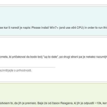
vse kar ti naredi je napis: Please install Win7+ (and use x64 CPU) in order to run t
meta, bi pričakoval da bodo bolj "up to date", po drugi strani pa je nekako razumlji
razmišljajte o prihodnosti.
edvsem to, da jih je premalo. Baje že od časov Reagana, ki jih je odpustil ~10k, ker 