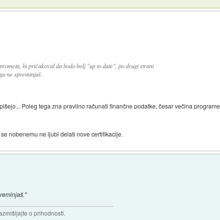
rometa, bi pričakoval da bodo bolj "up to date", po drugi strani
ega ne spreminjaš.
i pišejo... Poleg tega zna pravilno računati finančne podatke, česar večina program
r se nobenemu ne ljubi delati nove certifikacije.
preminjaš."
razmišljajte o prihodnosti.