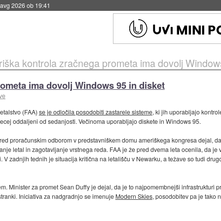
 avg 2026 ob 19:41
iška kontrola zračnega prometa ima dovolj Windows
ometa ima dovolj Windows 95 in disket
ve
letalstvo (FAA)
se je odločila posodobiti zastarele sisteme
, ki jih uporabljajo kontr
o precej oddaljeni od sedanjosti. Večinoma uporabljajo diskete in Windows 95.
 pred proračunskim odborom v predstavniškem domu ameriškega kongresa dejal, da 
anje letal in zagotavljanje vrstnega reda. FAA je že pred dvema leta ocenila, da je 
. V zadnjih tednih je situacija kritična na letališču v Newarku, a težave so tudi dr
em. Minister za promet Sean Duffy je dejal, da je to najpomembnejši infrastrukturi pro
tranki. Iniciativa za nadgradnjo se imenuje
Modern Skies
, posodobitev pa je tako 