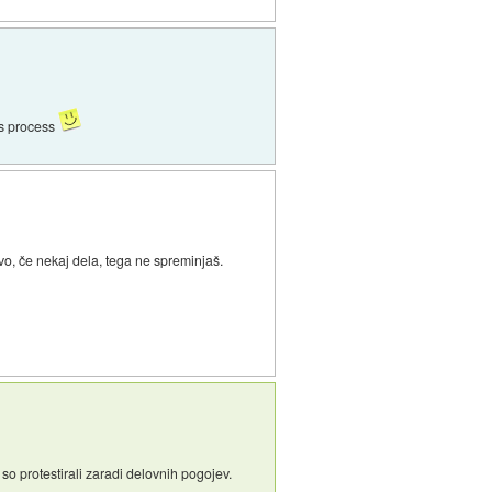
his process
vo, če nekaj dela, tega ne spreminjaš.
so protestirali zaradi delovnih pogojev.