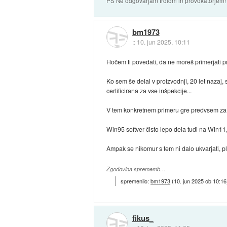
PS Ne odgovarjam trolom in provokatorjem!
bm1973
::
10. jun 2025, 10:11
Hočem ti povedati, da ne moreš primerjati p
Ko sem še delal v proizvodnji, 20 let nazaj, so
certificirana za vse inšpekcije...
V tem konkretnem primeru gre predvsem za le
Win95 softver čisto lepo dela tudi na Win11, 
Ampak se nikomur s tem ni dalo ukvarjati, p
Zgodovina sprememb…
spremenilo:
bm1973
(
10. jun 2025 ob 10:16
fikus_