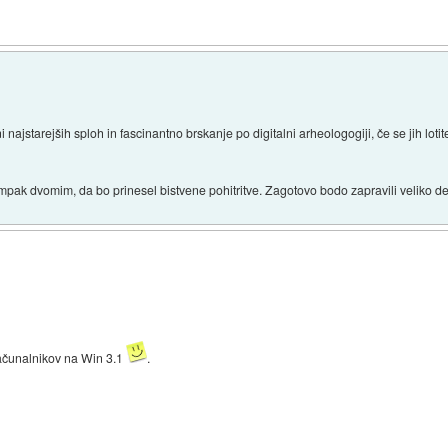
i najstarejših sploh in fascinantno brskanje po digitalni arheologogiji, če se jih lotit
mpak dvomim, da bo prinesel bistvene pohitritve. Zagotovo bodo zapravili veliko den
 računalnikov na Win 3.1
.