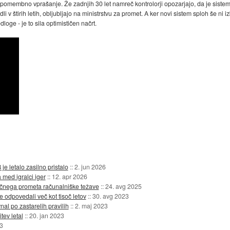
a pomembno vprašanje. Že zadnjih 30 let namreč kontrolorji opozarjajo, da je sistem
li v štirih letih, obljubljajo na ministrstvu za promet. A ker novi sistem sploh še ni 
loge - je to sila optimističen načrt.
 letalo zasilno pristalo
::
2. jun 2026
 med igralci iger
::
12. apr 2026
ačnega prometa računalniške težave
::
24. avg 2025
e odpovedali več kot tisoč letov
::
30. avg 2023
nal po zastarelih pravilih
::
2. maj 2023
tev letal
::
20. jan 2023
3