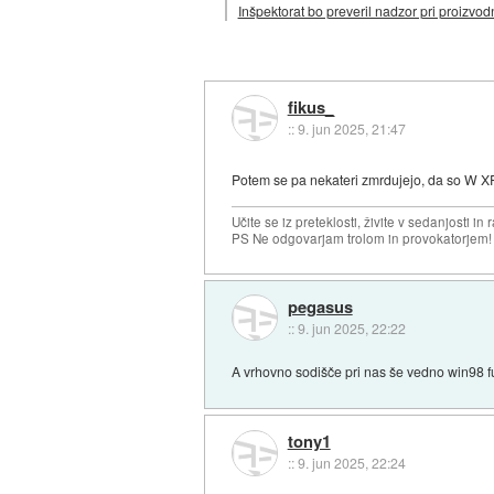
Inšpektorat bo preveril nadzor pri proizvo
fikus_
::
9. jun 2025, 21:47
Potem se pa nekateri zmrdujejo, da so W XP
Učite se iz preteklosti, živite v sedanjosti in 
PS Ne odgovarjam trolom in provokatorjem!
pegasus
::
9. jun 2025, 22:22
A vrhovno sodišče pri nas še vedno win98 f
tony1
::
9. jun 2025, 22:24