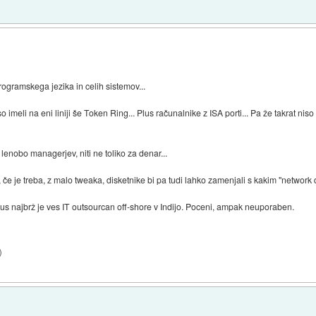
rogramskega jezika in celih sistemov...
 imeli na eni liniji še Token Ring... Plus računalnike z ISA porti... Pa že takrat niso bi
nobo managerjev, niti ne toliko za denar...
če je treba, z malo tweaka, disketnike bi pa tudi lahko zamenjali s kakim "network dri
lus najbrž je ves IT outsourcan off-shore v Indijo. Poceni, ampak neuporaben.
)