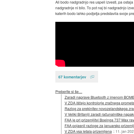
Ali bodo nadgradnjo res uspeli izvesti, pa ostaj
nadgradnje ni bilo. To pot naj bi nadgradnjo izved
katerih bodo lahko podjetja predstavila svoje pred
67 komentarjev
Preberite si še…
Zaradi naprave Bluetooth z imenom BOMB je
V ZDA iščejo kontrolorje zračnega prometa
Razlog za prekinitev novozelandskega zr
V Veliki Britaniji zaradi računalniške napak
FAA je pri prizemljitvi Boeinga 737 Max rav
FAA pojasnil razloge za januarsko prizemlji
V ZDA vsa letala prizemljena
::
11. jan 202