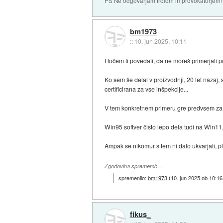
PS Ne odgovarjam trolom in provokatorjem!
bm1973
::
10. jun 2025, 10:11
Hočem ti povedati, da ne moreš primerjati p
Ko sem še delal v proizvodnji, 20 let nazaj, so
certificirana za vse inšpekcije...
V tem konkretnem primeru gre predvsem za le
Win95 softver čisto lepo dela tudi na Win11, 
Ampak se nikomur s tem ni dalo ukvarjati, p
Zgodovina sprememb…
spremenilo:
bm1973
(
10. jun 2025 ob 10:16
fikus_