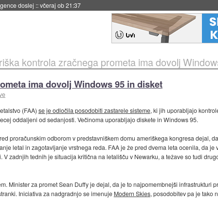
igence doslej
::
včeraj ob 21:37
iška kontrola zračnega prometa ima dovolj Windows
ometa ima dovolj Windows 95 in disket
ve
letalstvo (FAA)
se je odločila posodobiti zastarele sisteme
, ki jih uporabljajo kontr
o precej oddaljeni od sedanjosti. Večinoma uporabljajo diskete in Windows 95.
 pred proračunskim odborom v predstavniškem domu ameriškega kongresa dejal, da 
anje letal in zagotavljanje vrstnega reda. FAA je že pred dvema leta ocenila, da je 
. V zadnjih tednih je situacija kritična na letališču v Newarku, a težave so tudi dr
em. Minister za promet Sean Duffy je dejal, da je to najpomembnejši infrastrukturi pro
tranki. Iniciativa za nadgradnjo se imenuje
Modern Skies
, posodobitev pa je tako 