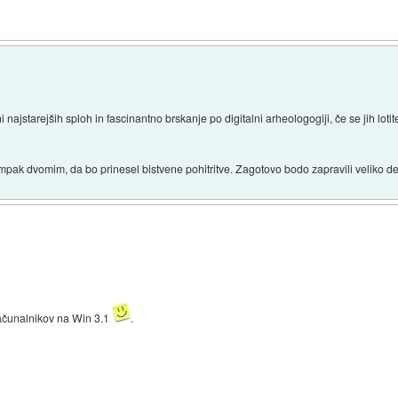
i najstarejših sploh in fascinantno brskanje po digitalni arheologogiji, če se jih lotit
mpak dvomim, da bo prinesel bistvene pohitritve. Zagotovo bodo zapravili veliko den
 računalnikov na Win 3.1
.