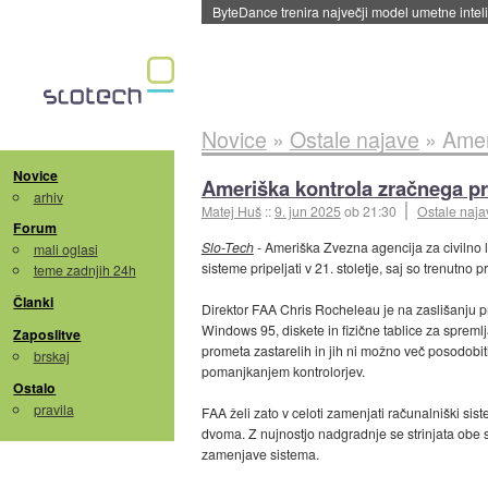
ByteDance trenira največji model umetne intel
Novice
»
Ostale najave
»
Amer
Novice
Ameriška kontrola zračnega pr
arhiv
Matej Huš
::
9. jun 2025
ob 21:30
Ostale naja
Forum
Slo-Tech
- Ameriška Zvezna agencija za civilno 
mali oglasi
sisteme pripeljati v 21. stoletje, saj so trenutn
teme zadnjih 24h
Članki
Direktor FAA Chris Rocheleau je na zaslišanju
Windows 95, diskete in fizične tablice za spremlj
Zaposlitve
prometa zastarelih in jih ni možno več posodobiti
brskaj
pomanjkanjem kontrolorjev.
Ostalo
pravila
FAA želi zato v celoti zamenjati računalniški sist
dvoma. Z nujnostjo nadgradnje se strinjata obe s
zamenjave sistema.