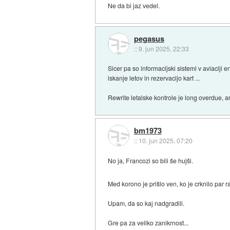
Ne da bi jaz vedel.
pegasus
::
9. jun 2025, 22:33
Sicer pa so informacijski sistemi v aviaciji en
iskanje letov in rezervacijo kart ...
Rewrite letalske kontrole je long overdue, a
bm1973
::
10. jun 2025, 07:20
No ja, Francozi so bili še hujši.
Med korono je prišlo ven, ko je crknilo par
Upam, da so kaj nadgradili.
Gre pa za veliko zanikrnost...