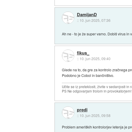
DamijanD
::
10. jun 2025, 07:36
Ah ne - to je že super varno. Dobiš virus in 
fikus_
::
10. jun 2025, 09:40
Glede na to, da gre za kontrolo zračnega pro
Podobno je Cobol in bančništvo.
Učite se iz preteklosti, živite v sedanjosti in 
PS Ne odgovarjam trolom in provokatorjem!
predi
::
10. jun 2025, 09:58
Problem ameriških kontrolorjev letenja je pr