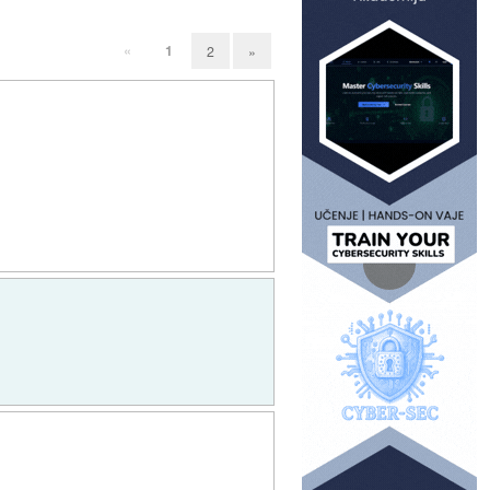
«
1
2
»