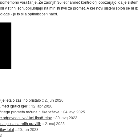
a pomembno vprašanje. Že zadnjih 30 let namreč kontrolorji opozarjajo, da je sistem
li v štirih letih, obljubljajo na ministrstvu za promet. A ker novi sistem sploh še ni 
loge - je to sila optimističen načrt.
 letalo zasilno pristalo
::
2. jun 2026
 med igralci iger
::
12. apr 2026
ačnega prometa računalniške težave
::
24. avg 2025
e odpovedali več kot tisoč letov
::
30. avg 2023
nal po zastarelih pravilih
::
2. maj 2023
tev letal
::
20. jan 2023
3