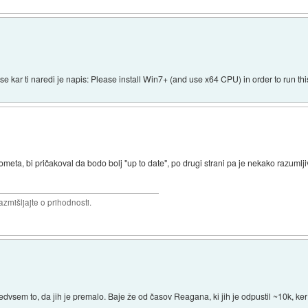
vse kar ti naredi je napis: Please install Win7+ (and use x64 CPU) in order to run t
meta, bi pričakoval da bodo bolj "up to date", po drugi strani pa je nekako razumlji
razmišljajte o prihodnosti.
edvsem to, da jih je premalo. Baje že od časov Reagana, ki jih je odpustil ~10k, ker 