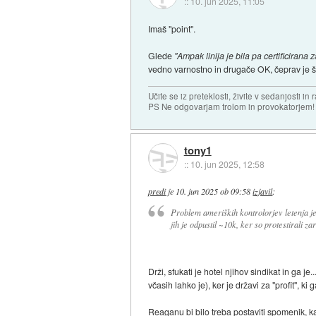
::
10. jun 2025, 11:05
Imaš "point".
Glede
"Ampak linija je bila pa certificirana z
vedno varnostno in drugače OK, čeprav je š
Učite se iz preteklosti, živite v sedanjosti in 
PS Ne odgovarjam trolom in provokatorjem!
tony1
::
10. jun 2025, 12:58
predi
je
10. jun 2025 ob 09:58
izjavil
:
Problem ameriških kontrolorjev letenja je
jih je odpustil ~10k, ker so protestirali z
Drži, sfukati je hotel njihov sindikat in ga j
včasih lahko je), ker je državi za "profit", 
Reaganu bi bilo treba postaviti spomenik, 