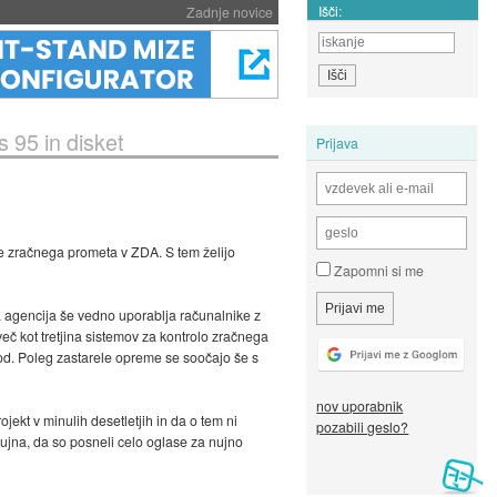
Išči:
Zadnje novice
 95 in disket
Prijava
ole zračnega prometa v ZDA. S tem želijo
Zapomni si me
agencija še vedno uporablja računalnike z
več kot tretjina sistemov za kontrolo zračnega
ugod. Poleg zastarele opreme se soočajo še s
nov uporabnik
jekt v minulih desetletjih in da o tem ni
pozabili geslo?
nujna, da so posneli celo oglase za nujno