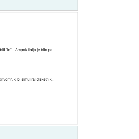
li "in"... Ampak linija je bila pa
vom", ki bi simuliral disketnik...