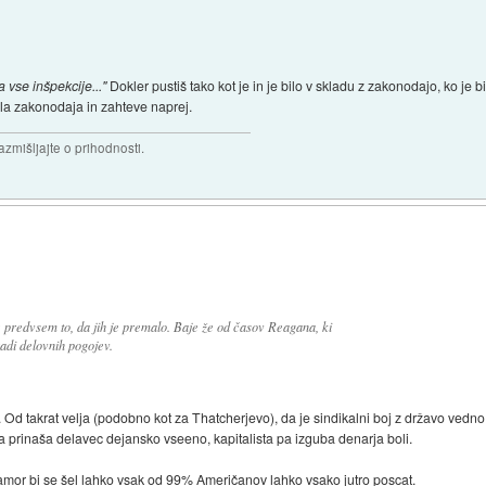
a vse inšpekcije..."
Dokler pustiš tako kot je in je bilo v skladu z zakonodajo, ko je 
la zakonodaja in zahteve naprej.
razmišljajte o prihodnosti.
 predvsem to, da jih je premalo. Baje že od časov Reagana, ki
aradi delovnih pogojev.
e... Od takrat velja (podobno kot za Thatcherjevo), da je sindikalni boj z državo vedn
ki ga prinaša delavec dejansko vseeno, kapitalista pa izguba denarja boli.
kamor bi se šel lahko vsak od 99% Američanov lahko vsako jutro poscat.