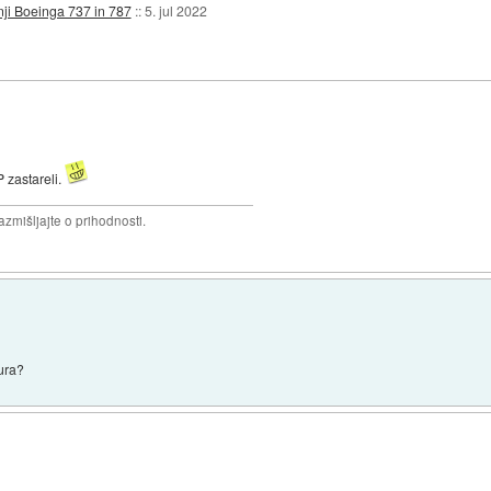
dnji Boeinga 737 in 787
::
5. jul 2022
 zastareli.
razmišljajte o prihodnosti.
ura?