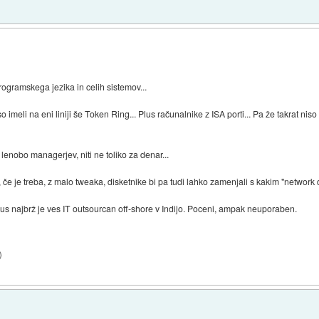
rogramskega jezika in celih sistemov...
 imeli na eni liniji še Token Ring... Plus računalnike z ISA porti... Pa že takrat niso bi
nobo managerjev, niti ne toliko za denar...
če je treba, z malo tweaka, disketnike bi pa tudi lahko zamenjali s kakim "network dri
lus najbrž je ves IT outsourcan off-shore v Indijo. Poceni, ampak neuporaben.
)