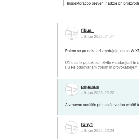
Inšpektorat bo preveril nadzor pri proizvo
fikus_
::
9. jun 2025, 21:47
Potem se pa nekateri zmrdujejo, da so W XP
Učite se iz preteklosti, živite v sedanjosti in 
PS Ne odgovarjam trolom in provokatorjem!
pegasus
::
9. jun 2025, 22:22
A vrhovno sodišče pri nas še vedno win98 f
tony1
::
9. jun 2025, 22:24