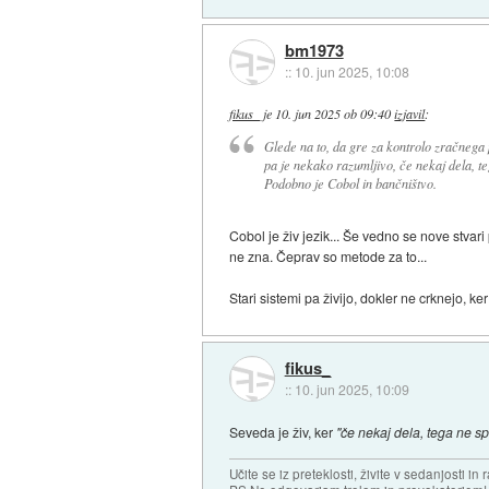
bm1973
::
10. jun 2025, 10:08
fikus_
je
10. jun 2025 ob 09:40
izjavil
:
Glede na to, da gre za kontrolo zračnega p
pa je nekako razumljivo, če nekaj dela, t
Podobno je Cobol in bančništvo.
Cobol je živ jezik... Še vedno se nove stvar
ne zna. Čeprav so metode za to...
Stari sistemi pa živijo, dokler ne crknejo, ke
fikus_
::
10. jun 2025, 10:09
Seveda je živ, ker
"če nekaj dela, tega ne s
Učite se iz preteklosti, živite v sedanjosti in 