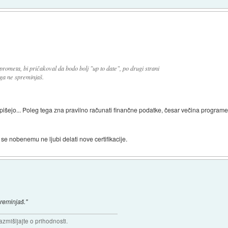
rometa, bi pričakoval da bodo bolj "up to date", po drugi strani
ega ne spreminjaš.
i pišejo... Poleg tega zna pravilno računati finančne podatke, česar večina program
r se nobenemu ne ljubi delati nove certifikacije.
preminjaš."
razmišljajte o prihodnosti.