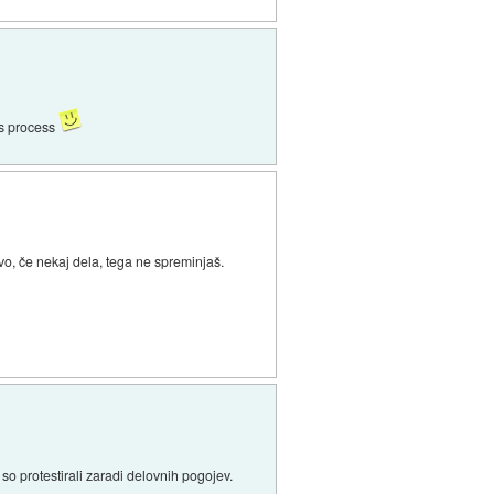
his process
vo, če nekaj dela, tega ne spreminjaš.
so protestirali zaradi delovnih pogojev.