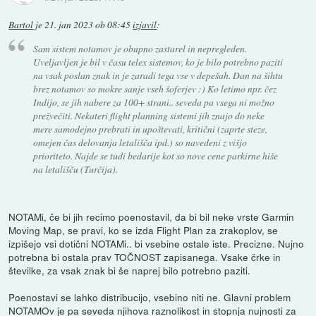
Bartol
je
21. jan 2023 ob 08:45
izjavil
:
Sam sistem notamov je obupno zastarel in nepregleden.
Uveljavljen je bil v času telex sistemov, ko je bilo potrebno paziti
na vsak poslan znak in je zaradi tega vse v depešah. Dan na šihtu
brez notamov so mokre sanje vseh šoferjev :) Ko letimo npr. čez
Indijo, se jih nabere za 100+ strani.. seveda pa vsega ni možno
prežvečiti. Nekateri flight planning sistemi jih znajo do neke
mere samodejno prebrati in upoštevati, kritični (zaprte steze,
omejen čas delovanja letališča ipd.) so navedeni z višjo
prioriteto. Najde se tudi bedarije kot so nove cene parkirne hiše
na letališču (Turčija).
NOTAMi, če bi jih recimo poenostavil, da bi bil neke vrste Garmin
Moving Map, se pravi, ko se izda Flight Plan za zrakoplov, se
izpišejo vsi dotični NOTAMi.. bi vsebine ostale iste. Precizne. Nujno
potrebna bi ostala prav TOČNOST zapisanega. Vsake črke in
številke, za vsak znak bi še naprej bilo potrebno paziti.
Poenostavi se lahko distribucijo, vsebino niti ne. Glavni problem
NOTAMOv je pa seveda njihova raznolikost in stopnja nujnosti za