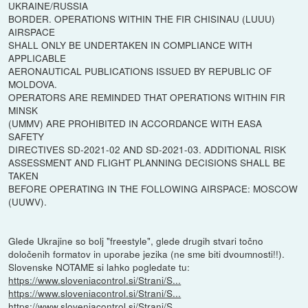
UKRAINE/RUSSIA
BORDER. OPERATIONS WITHIN THE FIR CHISINAU (LUUU)
AIRSPACE
SHALL ONLY BE UNDERTAKEN IN COMPLIANCE WITH
APPLICABLE
AERONAUTICAL PUBLICATIONS ISSUED BY REPUBLIC OF
MOLDOVA.
OPERATORS ARE REMINDED THAT OPERATIONS WITHIN FIR
MINSK
(UMMV) ARE PROHIBITED IN ACCORDANCE WITH EASA
SAFETY
DIRECTIVES SD-2021-02 AND SD-2021-03. ADDITIONAL RISK
ASSESSMENT AND FLIGHT PLANNING DECISIONS SHALL BE
TAKEN
BEFORE OPERATING IN THE FOLLOWING AIRSPACE: MOSCOW
(UUWV).
Glede Ukrajine so bolj "freestyle", glede drugih stvari točno
določenih formatov in uporabe jezika (ne sme biti dvoumnosti!!).
Slovenske NOTAME si lahko pogledate tu:
https://www.sloveniacontrol.si/Strani/S...
https://www.sloveniacontrol.si/Strani/S...
https://www.sloveniacontrol.si/Strani/S...