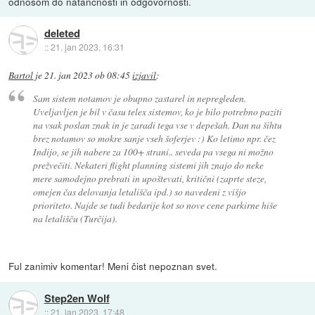
odnosom do natančnosti in odgovornosti.
deleted
::
21. jan 2023, 16:31
Bartol
je
21. jan 2023 ob 08:45
izjavil
:
Sam sistem notamov je obupno zastarel in nepregleden.
Uveljavljen je bil v času telex sistemov, ko je bilo potrebno paziti
na vsak poslan znak in je zaradi tega vse v depešah. Dan na šihtu
brez notamov so mokre sanje vseh šoferjev :) Ko letimo npr. čez
Indijo, se jih nabere za 100+ strani.. seveda pa vsega ni možno
prežvečiti. Nekateri flight planning sistemi jih znajo do neke
mere samodejno prebrati in upoštevati, kritični (zaprte steze,
omejen čas delovanja letališča ipd.) so navedeni z višjo
prioriteto. Najde se tudi bedarije kot so nove cene parkirne hiše
na letališču (Turčija).
Ful zanimiv komentar! Meni čist nepoznan svet.
Step2en Wolf
::
21. jan 2023, 17:48