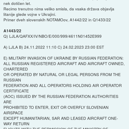
nek dotičen let.
Recimo trenutno nima veliko smisla, da vsaka država objavlja
litanije glede vojne v Ukrajini.
Primer dveh slovenskih NOTAMOov, A1442/22 in Q1433/22
A1443/22
Q) LJLA/QAFXX/IV/NBO/E/000/999/4611N01452E999
A) LJLA B) 24.11.2022 11:10 C) 24.02.2023 23:00 EST
E) MILITARY INVASION OF UKRAINE BY RUSSIAN FEDERATION:
ALL RUSSIAN REGISTERED AIRCRAFT AND AIRCRAFT OWNED,
CHARTERED
OR OPERATED BY NATURAL OR LEGAL PERSONS FROM THE
RUSSIAN
FEDERATION AND ALL OPERATORS HOLDING AIR OPERATOR
CERTIFICATE
(AOC) ISSUED BY THE RUSSIAN FEDERATION AUTHORITIES
ARE
PROHIBITED TO ENTER, EXIT OR OVERFLY SLOVENIAN
AIRSPACE
EXCEPT HUMANITARIAN, SAR AND LEASED AIRCRAFT ONE-
WAY RETURN
FLIGHTS WITH THE PERMISSION OF THE MINISTRY OF