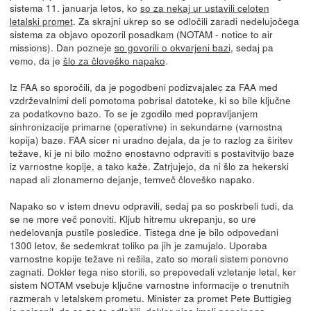
sistema 11. januarja letos, ko
so za nekaj ur ustavili celoten
letalski promet
. Za skrajni ukrep so se odločili zaradi nedelujočega
sistema za objavo opozoril posadkam (NOTAM - notice to air
missions). Dan pozneje
so govorili o okvarjeni bazi
, sedaj pa
vemo, da je
šlo za človeško napako
.
Iz FAA so sporočili, da je pogodbeni podizvajalec za FAA med
vzdrževalnimi deli pomotoma pobrisal datoteke, ki so bile ključne
za podatkovno bazo. To se je zgodilo med popravljanjem
sinhronizacije primarne (operativne) in sekundarne (varnostna
kopija) baze. FAA sicer ni uradno dejala, da je to razlog za širitev
težave, ki je ni bilo možno enostavno odpraviti s postavitvijo baze
iz varnostne kopije, a tako kaže. Zatrjujejo, da ni šlo za hekerski
napad ali zlonamerno dejanje, temveč človeško napako.
Napako so v istem dnevu odpravili, sedaj pa so poskrbeli tudi, da
se ne more več ponoviti. Kljub hitremu ukrepanju, so ure
nedelovanja pustile posledice. Tistega dne je bilo odpovedani
1300 letov, še sedemkrat toliko pa jih je zamujalo. Uporaba
varnostne kopije težave ni rešila, zato so morali sistem ponovno
zagnati. Dokler tega niso storili, so prepovedali vzletanje letal, ker
sistem NOTAM vsebuje ključne varnostne informacije o trenutnih
razmerah v letalskem prometu. Minister za promet Pete Buttigieg
je pojasnil, da so za to odločili, dokler niso imeli popolnega