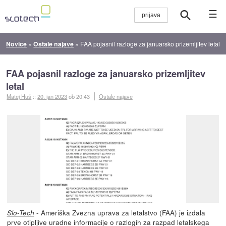
☰
Novice
»
Ostale najave
»
FAA pojasnil razloge za januarsko prizemljitev letal
FAA pojasnil razloge za januarsko prizemljitev
letal
Matej Huš
::
20. jan 2023
ob 20:43
Ostale najave
- Ameriška Zvezna uprava za letalstvo (FAA) je izdala
Slo-Tech
prve otipljive uradne informacije o razlogih za razpad letalskega