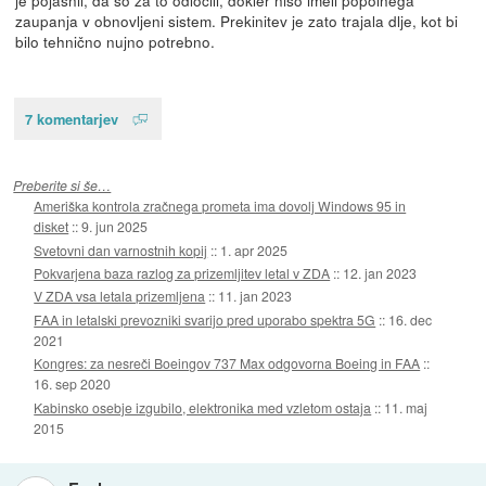
zaupanja v obnovljeni sistem. Prekinitev je zato trajala dlje, kot bi
bilo tehnično nujno potrebno.
7 komentarjev
Preberite si še…
Ameriška kontrola zračnega prometa ima dovolj Windows 95 in
disket
::
9. jun 2025
Svetovni dan varnostnih kopij
::
1. apr 2025
Pokvarjena baza razlog za prizemljitev letal v ZDA
::
12. jan 2023
V ZDA vsa letala prizemljena
::
11. jan 2023
FAA in letalski prevozniki svarijo pred uporabo spektra 5G
::
16. dec
2021
Kongres: za nesreči Boeingov 737 Max odgovorna Boeing in FAA
::
16. sep 2020
Kabinsko osebje izgubilo, elektronika med vzletom ostaja
::
11. maj
2015