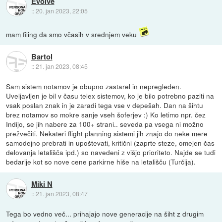
Evolve
::
20. jan 2023, 22:05
mam filing da smo včasih v srednjem veku
Bartol
::
21. jan 2023, 08:45
Sam sistem notamov je obupno zastarel in nepregleden.
Uveljavljen je bil v času telex sistemov, ko je bilo potrebno paziti na
vsak poslan znak in je zaradi tega vse v depešah. Dan na šihtu
brez notamov so mokre sanje vseh šoferjev :) Ko letimo npr. čez
Indijo, se jih nabere za 100+ strani.. seveda pa vsega ni možno
prežvečiti. Nekateri flight planning sistemi jih znajo do neke mere
samodejno prebrati in upoštevati, kritični (zaprte steze, omejen čas
delovanja letališča ipd.) so navedeni z višjo prioriteto. Najde se tudi
bedarije kot so nove cene parkirne hiše na letališču (Turčija).
Miki N
::
21. jan 2023, 08:47
Tega bo vedno več... prihajajo nove generacije na šiht z drugim