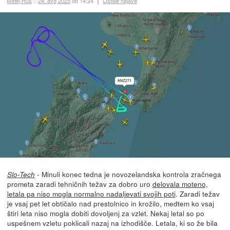
Matej Huš
::
24. avg 2025
ob 14:24
Ostale najave
- Minuli konec tedna je novozelandska kontrola zračnega
Slo-Tech
prometa zaradi tehničnih težav za dobro uro
delovala moteno,
letala pa niso mogla normalno nadaljevati svojih poti
. Zaradi težav
je vsaj pet let obtičalo nad prestolnico in krožilo, medtem ko vsaj
štiri leta niso mogla dobiti dovoljenj za vzlet. Nekaj letal so po
uspešnem vzletu poklicali nazaj na izhodišče. Letala, ki so že bila