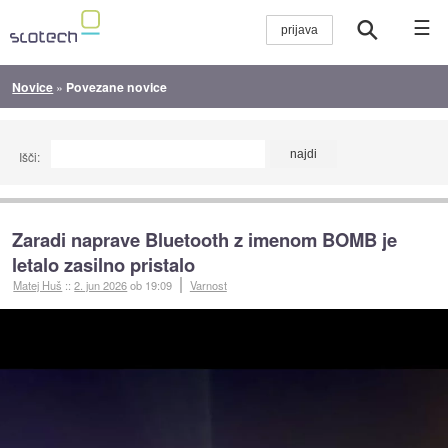
☰
Novice
»
Povezane novice
Išči:
Zaradi naprave Bluetooth z imenom BOMB je
letalo zasilno pristalo
Matej Huš
::
2. jun 2026
ob 19:09
Varnost