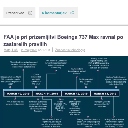
6 komentarjev
Preberi več
FAA je pri prizemljitvi Boeinga 737 Max ravnal po
zastarelih pravilih
Matej Huš
::
2. maj 2023
ob 17:03
Znanost in tehnologija