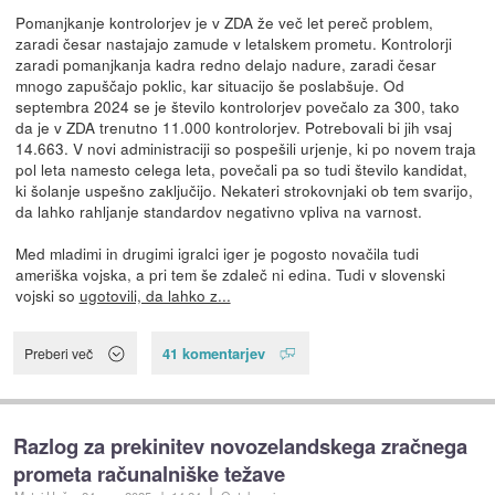
Pomanjkanje kontrolorjev je v ZDA že več let pereč problem,
zaradi česar nastajajo zamude v letalskem prometu. Kontrolorji
zaradi pomanjkanja kadra redno delajo nadure, zaradi česar
mnogo zapuščajo poklic, kar situacijo še poslabšuje. Od
septembra 2024 se je število kontrolorjev povečalo za 300, tako
da je v ZDA trenutno 11.000 kontrolorjev. Potrebovali bi jih vsaj
14.663. V novi administraciji so pospešili urjenje, ki po novem traja
pol leta namesto celega leta, povečali pa so tudi število kandidat,
ki šolanje uspešno zaključijo. Nekateri strokovnjaki ob tem svarijo,
da lahko rahljanje standardov negativno vpliva na varnost.
Med mladimi in drugimi igralci iger je pogosto novačila tudi
ameriška vojska, a pri tem še zdaleč ni edina. Tudi v slovenski
vojski so
ugotovili, da lahko z...
41 komentarjev
Preberi več
Razlog za prekinitev novozelandskega zračnega
prometa računalniške težave