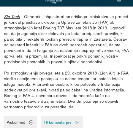
- Generalni inšpektorat ameriškega ministrstva za promet
Slo-Tech
je končal preiskavo
ukrepanja Uprave za letalstvo (FAA) ob
strmoglavljenjih letal Boeing 737 Max leta 2018 in 2019. Ugotovili
so, da je agencija sicer delovala po tedaj predpisanih pravilih, ki
pa so bila v nekaterih točkah preveč ohlapna in zastarela. Čeprav
so nekateri inženirji v FAA po dveh nesrečah opozarjali, da sta
povezani in da je tveganje za naslednjo nesprejemljivo visoko, FAA
sprva letal ni prizemljila. Inšpektorat je odkril pomanjkljivosti v
predpisanih postopkih in pozval k njihovi posodobitvi.
Po strmoglavljenju prvega letala 29. oktobra 2018 (
Lion Air
) je FAA
sledila ustaljenemu postopku za oceno tveganj pri ostalih letalih
istega modela. Pripravili so osebje, ki bo potovalo v Indonezijo
sodelovat pri preiskavi, hkrati pa so čakali na uradne informacije.
Boeing je FAA 4. novembra obvestil, da nesreča kaže na
varnostno težavo v dizajnu letala. Dva dni pozneje so objavili
varnostno priporočilo za posadke, da...
19 komentarjev
Preberi več