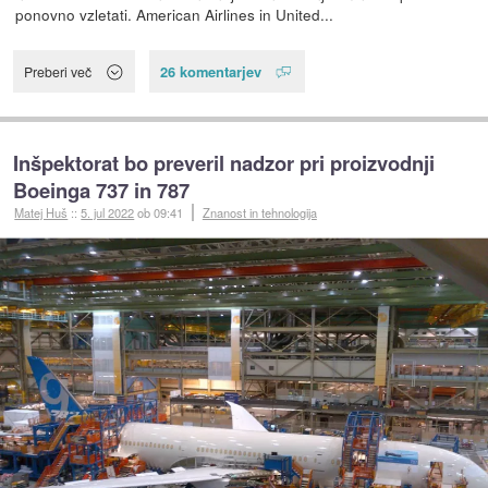
ponovno vzletati. American Airlines in United...
26 komentarjev
Preberi več
Inšpektorat bo preveril nadzor pri proizvodnji
Boeinga 737 in 787
Matej Huš
::
5. jul 2022
ob 09:41
Znanost in tehnologija