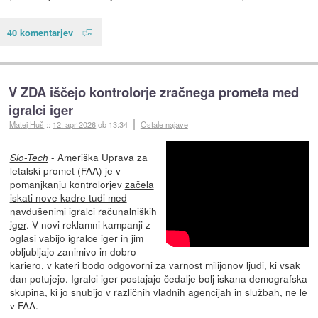
40 komentarjev
V ZDA iščejo kontrolorje zračnega prometa med
igralci iger
Matej Huš
::
12. apr 2026
ob 13:34
Ostale najave
- Ameriška Uprava za
Slo-Tech
letalski promet (FAA) je v
pomanjkanju kontrolorjev
začela
iskati nove kadre tudi med
navdušenimi igralci računalniških
iger
. V novi reklamni kampanji z
oglasi vabijo igralce iger in jim
obljubljajo zanimivo in dobro
kariero, v kateri bodo odgovorni za varnost milijonov ljudi, ki vsak
dan potujejo. Igralci iger postajajo čedalje bolj iskana demografska
skupina, ki jo snubijo v različnih vladnih agencijah in službah, ne le
v FAA.