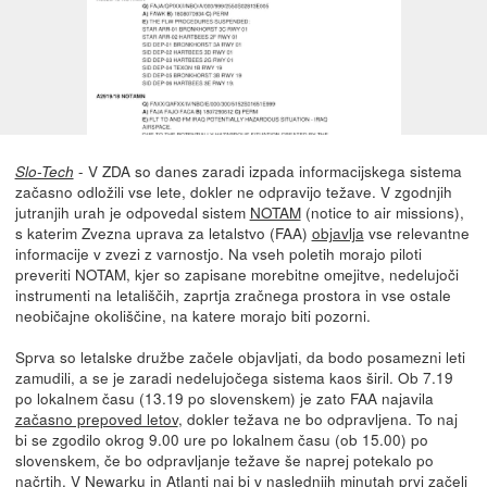
- V ZDA so danes zaradi izpada informacijskega sistema
Slo-Tech
začasno odložili vse lete, dokler ne odpravijo težave. V zgodnjih
jutranjih urah je odpovedal sistem
NOTAM
(notice to air missions),
s katerim Zvezna uprava za letalstvo (FAA)
objavlja
vse relevantne
informacije v zvezi z varnostjo. Na vseh poletih morajo piloti
preveriti NOTAM, kjer so zapisane morebitne omejitve, nedelujoči
instrumenti na letališčih, zaprtja zračnega prostora in vse ostale
neobičajne okoliščine, na katere morajo biti pozorni.
Sprva so letalske družbe začele objavljati, da bodo posamezni leti
zamudili, a se je zaradi nedelujočega sistema kaos širil. Ob 7.19
po lokalnem času (13.19 po slovenskem) je zato FAA najavila
začasno prepoved letov
, dokler težava ne bo odpravljena. To naj
bi se zgodilo okrog 9.00 ure po lokalnem času (ob 15.00) po
slovenskem, če bo odpravljanje težave še naprej potekalo po
načrtih. V Newarku in Atlanti naj bi v naslednjih minutah prvi začeli