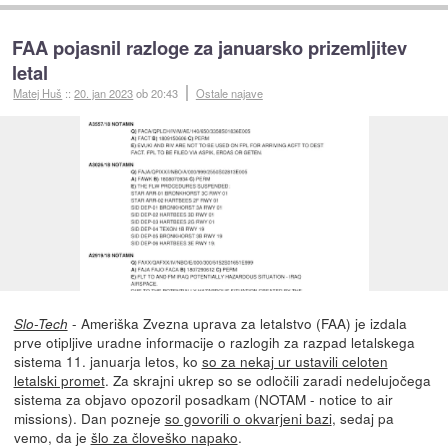
FAA pojasnil razloge za januarsko prizemljitev
letal
Matej Huš
::
20. jan 2023
ob 20:43
Ostale najave
- Ameriška Zvezna uprava za letalstvo (FAA) je izdala
Slo-Tech
prve otipljive uradne informacije o razlogih za razpad letalskega
sistema 11. januarja letos, ko
so za nekaj ur ustavili celoten
letalski promet
. Za skrajni ukrep so se odločili zaradi nedelujočega
sistema za objavo opozoril posadkam (NOTAM - notice to air
missions). Dan pozneje
so govorili o okvarjeni bazi
, sedaj pa
vemo, da je
šlo za človeško napako
.