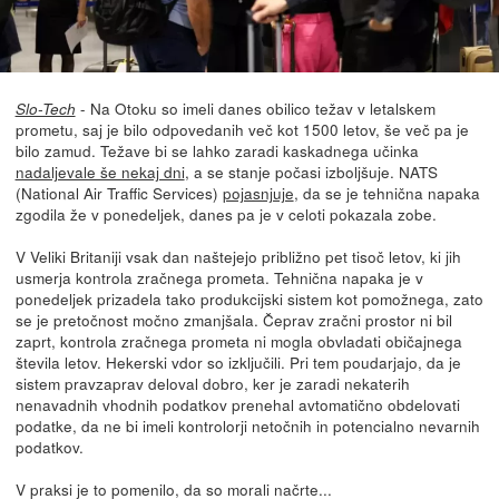
- Na Otoku so imeli danes obilico težav v letalskem
Slo-Tech
prometu, saj je bilo odpovedanih več kot 1500 letov, še več pa je
bilo zamud. Težave bi se lahko zaradi kaskadnega učinka
nadaljevale še nekaj dni
, a se stanje počasi izboljšuje. NATS
(National Air Traffic Services)
pojasnjuje
, da se je tehnična napaka
zgodila že v ponedeljek, danes pa je v celoti pokazala zobe.
V Veliki Britaniji vsak dan naštejejo približno pet tisoč letov, ki jih
usmerja kontrola zračnega prometa. Tehnična napaka je v
ponedeljek prizadela tako produkcijski sistem kot pomožnega, zato
se je pretočnost močno zmanjšala. Čeprav zračni prostor ni bil
zaprt, kontrola zračnega prometa ni mogla obvladati običajnega
števila letov. Hekerski vdor so izključili. Pri tem poudarjajo, da je
sistem pravzaprav deloval dobro, ker je zaradi nekaterih
nenavadnih vhodnih podatkov prenehal avtomatično obdelovati
podatke, da ne bi imeli kontrolorji netočnih in potencialno nevarnih
podatkov.
V praksi je to pomenilo, da so morali načrte...