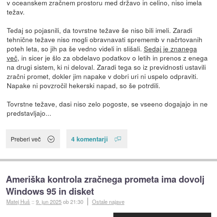
v oceanskem zračnem prostoru med državo in celino, niso imela
težav.
Tedaj so pojasnili, da tovrstne težave še niso bili imeli. Zaradi
tehnične težave niso mogli obravnavati sprememb v načrtovanih
poteh leta, so jih pa še vedno videli in slišali.
Sedaj je znanega
več
, in sicer je šlo za obdelavo podatkov o letih in prenos z enega
na drugi sistem, ki ni deloval. Zaradi tega so iz previdnosti ustavili
zračni promet, dokler jim napake v dobri uri ni uspelo odpraviti.
Napake ni povzročil hekerski napad, so še potrdili.
Tovrstne težave, dasi niso zelo pogoste, se vseeno dogajajo in ne
predstavljajo...
4 komentarji
Preberi več
Ameriška kontrola zračnega prometa ima dovolj
Windows 95 in disket
Matej Huš
::
9. jun 2025
ob 21:30
Ostale najave