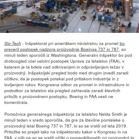
- Inšpektorat pri ameriškem ministrstvu za promet
bo
Slo-Tech
preveril postopek nadzora proizvodnje Boeinga 737 in 787
, so
minuli teden sporočili iz Washingtona. Generalni inšpektor bo pod
drobnogled vzel celotni postopek Uprave za letalstvo (FAA), v
katerem je ta bdela nad odkrivanjem in odpravljanjem težav v
proizvodnji. Inšpekcijski pregled bodo med drugim izvedli zaradi
očitkov, da je postopek potekal pod pritiskom industrije in z
lovljenjem rokov. Kongresna odbor za promet in infrastrukturo in
pododbor za letalstvo sta pregled zahtevala zaradi številnih
pritožb o proizvodnem postopku. Boeing in FAA vesti ne
komentirata.
Pomočnica generalnega inšpektorja za letalstvo Nelda Smith je
minuli teden v sredo sporočila, da gre za številne pomisleke o
proizvodnji letal Boeing 737 in 787, ki so se vrstili od leta 2019.
Pritožbe so prejeli tako na inšpektoratu kakor v Kongresu in na
FAA, v njih pa so se vrstili očitki o pomanjkljivostih pri proizvodnji in