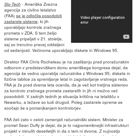
- Ameriška Zvezna
Slo-Tech
agencija za civilno letalstvo
(FAA)
se je odločila posodobiti
zastarele sisteme
, ki jih
uporabljajo kontrole zračnega
prometa v ZDA. S tem želijo
sisteme pripeljati v 21. stoletje,
saj so trenutno precej oddaljeni
od sedanjosti. Večinoma uporabljajo diskete in Windows 95.
Direktor FAA Chris Rocheleau je na zaslišanju pred proračunskim
odborom v predstavniškem domu ameriškega kongresa dejal, da
agencija še vedno uporablja računalnike z Windows 95, diskete in
fizične tablice za spremljanje letal in zagotavljanje vrstnega reda.
FAA je že pred dvema leta ocenila, da je več kot tretjina sistemov
za kontrolo zračnega prometa zastarelih in jih ni možno več
posodobiti. V zadnjih tednih je situacija kritična na letališču v
Newarku, a težave so tudi drugod. Poleg zastarele opreme se
soočajo še s pomanjkanjem kontrolorjev.
FAA želi zato v celoti zamenjati računalniški sistem. Minister za
promet Sean Duffy je dejal, da je to najpomembnejši infrastrukturi
projekt v minulih desetletjih in da o tem ni dvoma. Z nujnostjo