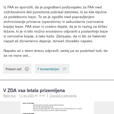
Iz FAA so sporočili, da je pogodbeni podizvajalec za FAA med
vzdrževalnimi deli pomotoma pobrisal datoteke, ki so bile ključne
za podatkovno bazo. To se je zgodilo med popravljanjem
sinhronizacije primarne (operativne) in sekundarne (varnostna
kopija) baze. FAA sicer ni uradno dejala, da je to razlog za širitev
težave, ki je ni bilo možno enostavno odpraviti s postavitvijo baze
iz varnostne kopije, a tako kaže. Zatrjujejo, da ni šlo za hekerski
napad ali zlonamerno dejanje, temveč človeško napako.
Napako so v istem dnevu odpravili, sedaj pa so poskrbeli tudi, da
se ne more več...
7 komentarjev
Preberi več
V ZDA vsa letala prizemljena
Matej Huš
::
11. jan 2023
ob 14:41
Znanost in tehnologija