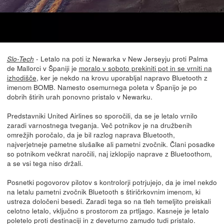
- Letalo na poti iz Newarka v New Jerseyju proti Palma
Slo-Tech
de Mallorci v Španiji je
moralo v soboto prekiniti pot in se vrniti na
izhodišče
, ker je nekdo na krovu uporabljal napravo Bluetooth z
imenom BOMB. Namesto osemurnega poleta v Španijo je po
dobrih štirih urah ponovno pristalo v Newarku.
Predstavniki United Airlines so sporočili, da se je letalo vrnilo
zaradi varnostnega tveganja. Več potnikov je na družbenih
omrežjih poročalo, da je bil razlog naprava Bluetooth,
najverjetneje pametne slušalke ali pametni zvočnik. Člani posadke
so potnikom večkrat naročili, naj izklopijo naprave z Bluetoothom,
a se vsi tega niso držali.
Posnetki pogovorov pilotov s kontrolorji potrjujejo, da je imel nekdo
na letalu pametni zvočnik Bluetooth s štiričrkovnim imenom, ki
ustreza določeni besedi. Zaradi tega so na tleh temeljito preiskali
celotno letalo, vključno s prostorom za prtljago. Kasneje je letalo
poletelo proti destinaciji in z deveturno zamudo tudi pristalo.