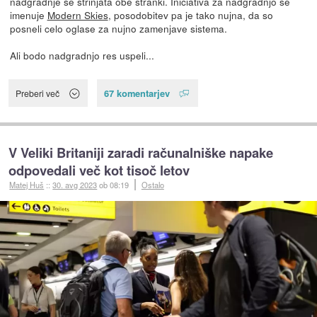
nadgradnje se strinjata obe stranki. Iniciativa za nadgradnjo se
imenuje
Modern Skies
, posodobitev pa je tako nujna, da so
posneli celo oglase za nujno zamenjave sistema.
Ali bodo nadgradnjo res uspeli...
67 komentarjev
Preberi več
V Veliki Britaniji zaradi računalniške napake
odpovedali več kot tisoč letov
Matej Huš
::
30. avg 2023
ob 08:19
Ostalo