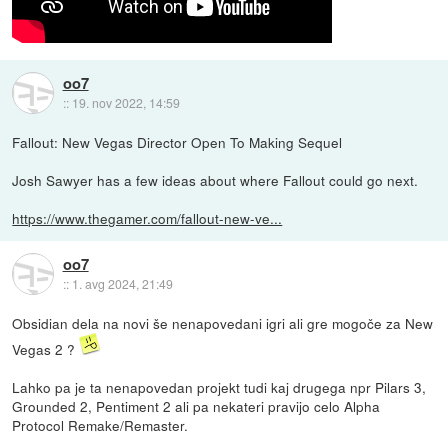
oo7
::
19. nov 2022, 14:59
Fallout: New Vegas Director Open To Making Sequel
Josh Sawyer has a few ideas about where Fallout could go next.
https://www.thegamer.com/fallout-new-ve...
oo7
::
1. avg 2024, 21:49
Obsidian dela na novi še nenapovedani igri ali gre mogoče za New
Vegas 2 ?
Lahko pa je ta nenapovedan projekt tudi kaj drugega npr Pilars 3,
Grounded 2, Pentiment 2 ali pa nekateri pravijo celo Alpha
Protocol Remake/Remaster.