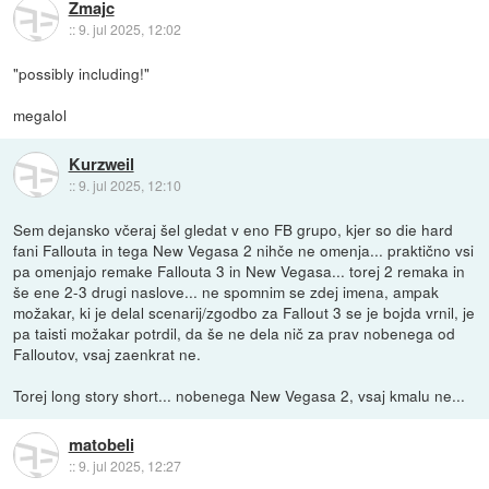
Zmajc
::
9. jul 2025, 12:02
"possibly including!"
megalol
Kurzweil
::
9. jul 2025, 12:10
Sem dejansko včeraj šel gledat v eno FB grupo, kjer so die hard
fani Fallouta in tega New Vegasa 2 nihče ne omenja... praktično vsi
pa omenjajo remake Fallouta 3 in New Vegasa... torej 2 remaka in
še ene 2-3 drugi naslove... ne spomnim se zdej imena, ampak
možakar, ki je delal scenarij/zgodbo za Fallout 3 se je bojda vrnil, je
pa taisti možakar potrdil, da še ne dela nič za prav nobenega od
Falloutov, vsaj zaenkrat ne.
Torej long story short... nobenega New Vegasa 2, vsaj kmalu ne...
matobeli
::
9. jul 2025, 12:27