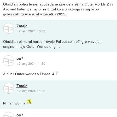
Obsidian poleg te nenapovedane igre dela še na Outer worlds 2 in
Avowed kateri pa naj bi se bližal koncu razvoja in naj bi po
govoricah izšel enkrat v začetku 2025.
Zmajc
::
2. avg 2024, 10:03
Obsidian bi moral narediti svojo Fallout spin off igro v svojem
enginu. Imajo Outer Worlds engine.
oo7
::
2. avg 2024, 11:30
A ni bil Outer worlds v Unreal 4 ?
Zmajc
::
2. avg 2024, 11:50
Nimam pojma
oo7