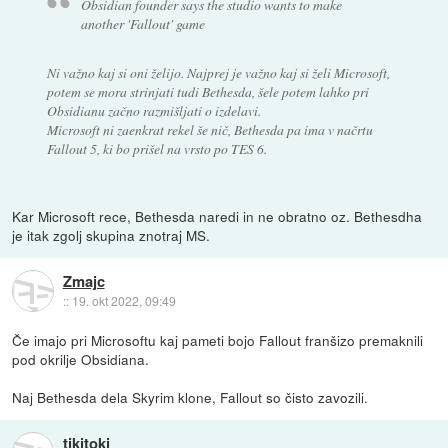
Obsidian founder says the studio wants to make
another 'Fallout' game
Ni važno kaj si oni želijo. Najprej je važno kaj si želi Microsoft,
potem se mora strinjati tudi Bethesda, šele potem lahko pri
Obsidianu začno razmišljati o izdelavi.
Microsoft ni zaenkrat rekel še nič, Bethesda pa ima v načrtu
Fallout 5, ki bo prišel na vrsto po TES 6.
Kar Microsoft rece, Bethesda naredi in ne obratno oz. Bethesdha
je itak zgolj skupina znotraj MS.
Zmajc
::
19. okt 2022, 09:49
Če imajo pri Microsoftu kaj pameti bojo Fallout franšizo premaknili
pod okrilje Obsidiana.
Naj Bethesda dela Skyrim klone, Fallout so čisto zavozili.
tikitoki