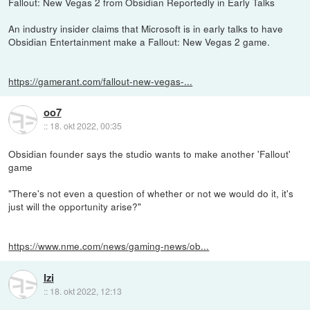
Fallout: New Vegas 2 from Obsidian Reportedly in Early Talks
An industry insider claims that Microsoft is in early talks to have
Obsidian Entertainment make a Fallout: New Vegas 2 game.
https://gamerant.com/fallout-new-vegas-...
oo7
::
18. okt 2022, 00:35
Obsidian founder says the studio wants to make another 'Fallout'
game
"There's not even a question of whether or not we would do it, it's
just will the opportunity arise?"
https://www.nme.com/news/gaming-news/ob...
Izi
::
18. okt 2022, 12:13