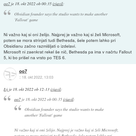
oo7
je
18. okt 2022 ob 00:35
izjavil
:
Obsidian founder says the studio wants to make another
'Fallout' game
Ni važno kaj si oni želijo. Najprej je važno kaj si želi Microsoft,
potem se mora strinjati tudi Bethesda, šele potem lahko pri
Obsidianu začno razmišljati o izdelavi.
Microsoft ni zaenkrat rekel še nič, Bethesda pa ima v načrtu Fallout
5, ki bo prišel na vrsto po TES 6.
oo7
::
18. okt 2022, 13:03
Izi
je
18. okt 2022 ob 12:13
izjavil
:
oo7
je
18. okt 2022 ob 00:35
izjavil
:
Obsidian founder says the studio wants to make
another 'Fallout' game
Ni važno kaj si oni želijo. Najprej je važno kaj si želi Microsoft,
potem se mora strinjati tudi Bethesda, šele potem lahko pri