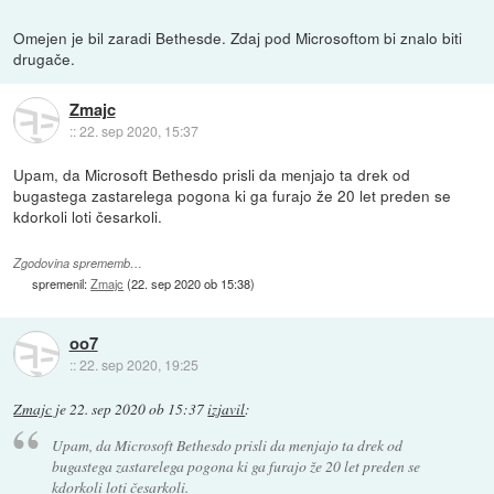
Omejen je bil zaradi Bethesde. Zdaj pod Microsoftom bi znalo biti
drugače.
Zmajc
::
22. sep 2020, 15:37
Upam, da Microsoft Bethesdo prisli da menjajo ta drek od
bugastega zastarelega pogona ki ga furajo že 20 let preden se
kdorkoli loti česarkoli.
Zgodovina sprememb…
spremenil:
Zmajc
(
22. sep 2020 ob 15:38
)
oo7
::
22. sep 2020, 19:25
Zmajc
je
22. sep 2020 ob 15:37
izjavil
:
Upam, da Microsoft Bethesdo prisli da menjajo ta drek od
bugastega zastarelega pogona ki ga furajo že 20 let preden se
kdorkoli loti česarkoli.