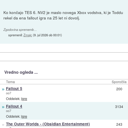
Ko končajo TES 6. NV2 je maslo novega Xbox vodstva, ki je Toddu
rekel da ena fallout igra na 25 let ni dovolj.
Zgodovina sprememb…
spremenil:
Zmajc
(
9. jul 2026 ob 00:01
)
Vredno ogleda ...
Tema
Sporočila
»
Fallout 5
200
oo7
Oddelek:
Igre
»
Fallout 4
3134
oo7
Oddelek:
Igre
»
The Outer Worlds - (Obsidian Entertainment)
243