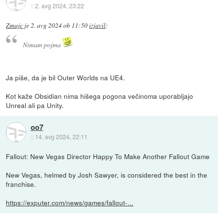
::
2. avg 2024, 23:22
Zmajc
je
2. avg 2024 ob 11:50
izjavil
:
Nimam pojma
Ja piše, da je bil Outer Worlds na UE4.
Kot kaže Obsidian nima hišega pogona večinoma uporabljajo
Unreal ali pa Unity.
oo7
::
14. avg 2024, 22:11
Fallout: New Vegas Director Happy To Make Another Fallout Game
New Vegas, helmed by Josh Sawyer, is considered the best in the
franchise.
https://exputer.com/news/games/fallout-...