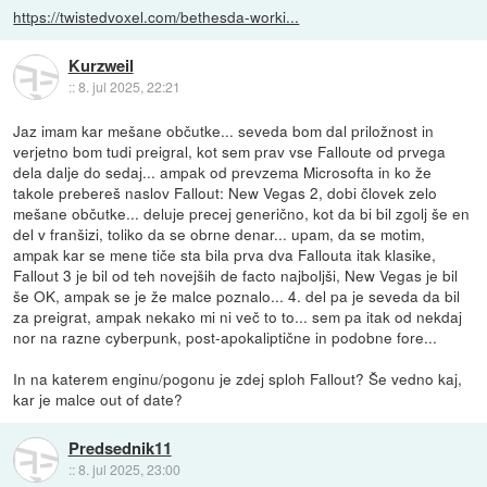
https://twistedvoxel.com/bethesda-worki...
Kurzweil
::
8. jul 2025, 22:21
Jaz imam kar mešane občutke... seveda bom dal priložnost in
verjetno bom tudi preigral, kot sem prav vse Falloute od prvega
dela dalje do sedaj... ampak od prevzema Microsofta in ko že
takole prebereš naslov Fallout: New Vegas 2, dobi človek zelo
mešane občutke... deluje precej generično, kot da bi bil zgolj še en
del v franšizi, toliko da se obrne denar... upam, da se motim,
ampak kar se mene tiče sta bila prva dva Fallouta itak klasike,
Fallout 3 je bil od teh novejših de facto najboljši, New Vegas je bil
še OK, ampak se je že malce poznalo... 4. del pa je seveda da bil
za preigrat, ampak nekako mi ni več to to... sem pa itak od nekdaj
nor na razne cyberpunk, post-apokaliptične in podobne fore...
In na katerem enginu/pogonu je zdej sploh Fallout? Še vedno kaj,
kar je malce out of date?
Predsednik11
::
8. jul 2025, 23:00