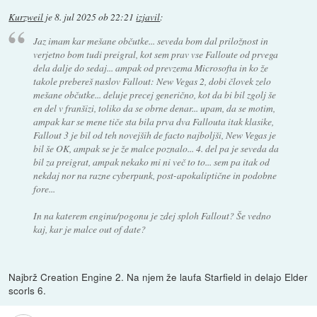
Kurzweil
je
8. jul 2025 ob 22:21
izjavil
:
Jaz imam kar mešane občutke... seveda bom dal priložnost in
verjetno bom tudi preigral, kot sem prav vse Falloute od prvega
dela dalje do sedaj... ampak od prevzema Microsofta in ko že
takole prebereš naslov Fallout: New Vegas 2, dobi človek zelo
mešane občutke... deluje precej generično, kot da bi bil zgolj še
en del v franšizi, toliko da se obrne denar... upam, da se motim,
ampak kar se mene tiče sta bila prva dva Fallouta itak klasike,
Fallout 3 je bil od teh novejših de facto najboljši, New Vegas je
bil še OK, ampak se je že malce poznalo... 4. del pa je seveda da
bil za preigrat, ampak nekako mi ni več to to... sem pa itak od
nekdaj nor na razne cyberpunk, post-apokaliptične in podobne
fore...
In na katerem enginu/pogonu je zdej sploh Fallout? Še vedno
kaj, kar je malce out of date?
Najbrž Creation Engine 2. Na njem že laufa Starfield in delajo Elder
scorls 6.