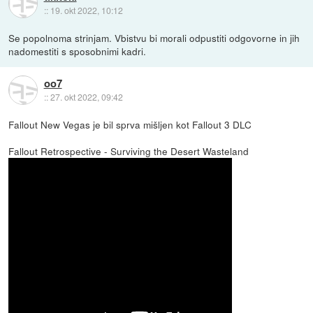
::
19. okt 2022, 10:12
Se popolnoma strinjam. Vbistvu bi morali odpustiti odgovorne in jih
nadomestiti s sposobnimi kadri.
oo7
::
27. okt 2022, 09:42
Fallout New Vegas je bil sprva mišljen kot Fallout 3 DLC
Fallout Retrospective - Surviving the Desert Wasteland