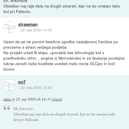
Eh, brezveze.
Obsidian naj raje dela na drugih stvareh, kjer ne bo omejen tako
kot pri Falloutu.
strawman
::
22. sep 2020, 14:42
Upam da se ne ponovi klasična zgodba nadaljevanj franšize po
prevzemu s strani večjega podjetja.
Na projekt vržeš B ekipo, uporabiš iste tehnologije kot v
predhodniku (khm .. engine iz Morrowinda) in za štukanje prodajne
luknje zaradi nizke kvalitete uvedeš malo morje DLCjev in loot
boxov.
oo7
::
22. sep 2020, 14:43
ahac
je
22. sep 2020 ob 14:33
izjavil
:
Eh, brezveze.
Obsidian naj raje dela na drugih stvareh, kjer ne bo omejen tako
kot pri Falloutu.