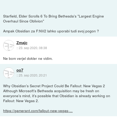
Starfield, Elder Scrolls 6 To Bring Bethesda's "Largest Engine
Overhaul Since Oblivion"
Ampak Obsidian za F:NV2 lahko uporabi tudi svoj pogon ?
Zmajc
::
23. sep 2020, 08:38
Ne bom verjel dokler ne vidim.
oo7
::
25. sep 2020, 20:21
Why Obsidian's Secret Project Could Be Fallout: New Vegas 2
Although Microsoft's Bethesda acquisition may be fresh on
everyone's mind, it's possible that Obsidian is already working on
Fallout: New Vegas 2.
https://gamerant.com/fallout-new-vegas-...