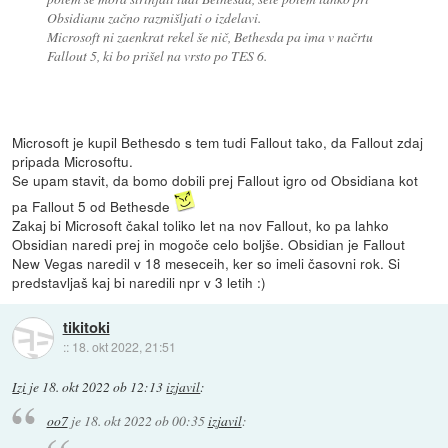
Obsidianu začno razmišljati o izdelavi.
Microsoft ni zaenkrat rekel še nič, Bethesda pa ima v načrtu
Fallout 5, ki bo prišel na vrsto po TES 6.
Microsoft je kupil Bethesdo s tem tudi Fallout tako, da Fallout zdaj
pripada Microsoftu.
Se upam stavit, da bomo dobili prej Fallout igro od Obsidiana kot
pa Fallout 5 od Bethesde
Zakaj bi Microsoft čakal toliko let na nov Fallout, ko pa lahko
Obsidian naredi prej in mogoče celo boljše. Obsidian je Fallout
New Vegas naredil v 18 meseceih, ker so imeli časovni rok. Si
predstavljaš kaj bi naredili npr v 3 letih :)
tikitoki
::
18. okt 2022, 21:51
Izi
je
18. okt 2022 ob 12:13
izjavil
:
oo7
je
18. okt 2022 ob 00:35
izjavil
: