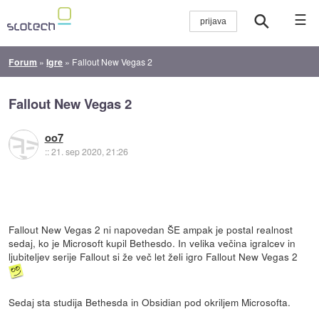
☰
Forum
»
Igre
»
Fallout New Vegas 2
Fallout New Vegas 2
oo7
::
21. sep 2020, 21:26
Fallout New Vegas 2 ni napovedan ŠE ampak je postal realnost
sedaj, ko je Microsoft kupil Bethesdo. In velika večina igralcev in
ljubiteljev serije Fallout si že več let želi igro Fallout New Vegas 2
Sedaj sta studija Bethesda in Obsidian pod okriljem Microsofta.