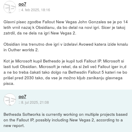
oo7
::
4. feb 2025, 18:16
Glavni pisec zgodbe Fallout New Vegas John Gonzales se je po 14
letih vrnil nazaj k Obsidianu, da bo delal na novi igri. Sicer je takoj
zatrdil, da ne dela na igri New Vegas 2.
Obsidian ima trenutno dve igri v izdelavi Avowed katera izide kmalu
in Outher worlds 2.
Kot je Microsoft kupil Bethesdo je kupil tudi Fallout IP. Microsoft si
lasti tudi Obsidian. Microsoft je rekel, da si želi več Fallout iger in,d
a ne bo treba čakati tako dolgo na Bethesdin Fallout 5 kateri ne bo
prišel pred 2030 tako, da vse je možno kljub zanikanju glavnega
pisca.
oo7
::
8. jul 2025, 21:08
Bethesda Softworks is currently working on multiple projects based
on the Fallout IP, possibly including New Vegas 2, according to a
new report.