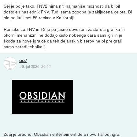
Sej je bolje tako. FNV2 nima niti najmanjše možnosti da bi bil
dostojen naslednik FNV. Tudi sama zgodba je zaključena celota. Bi
blo pa kul imet F5 recimo v Kaliforniji.
Remake za FNV in F3 je pa jasno obvezen, zastarela grafika in
okorni mehanizmi ne dodajo čisto nobenga čara sami igri in je
škoda za nove igralce da teh dejanskih biserov ne bi preigrali
samo zaradi tehnikalij.
oo7
::
8. jul 2026, 20:52
Zdaj je uradno. Obsidian enterteiment dela novo Fallout igro.