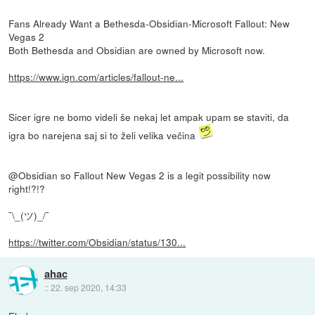
Fans Already Want a Bethesda-Obsidian-Microsoft Fallout: New
Vegas 2
Both Bethesda and Obsidian are owned by Microsoft now.
https://www.ign.com/articles/fallout-ne...
Sicer igre ne bomo videli še nekaj let ampak upam se staviti, da
igra bo narejena saj si to želi velika večina
@Obsidian so Fallout New Vegas 2 is a legit possibility now
right!?!?
¯\_(ツ)_/¯
https://twitter.com/Obsidian/status/130...
ahac
::
22. sep 2020, 14:33