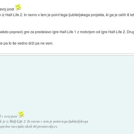
 svoj post
iz Half-Life 2. In ravno v tem je point tega ljubiteljskega projekta, ki ga je celih 8 l
ekdo popravi) gre za predelavo igre Half-Life 1 z motorjem od igre Half-Life 2. D
 če pa to še vedno drži pa ne vem.
l v svoj post
je iz Half-Life 2. In ravno v tem je point tega ljubiteljskega
 uspešno razvijalo okoli 40 prostovoljcev.