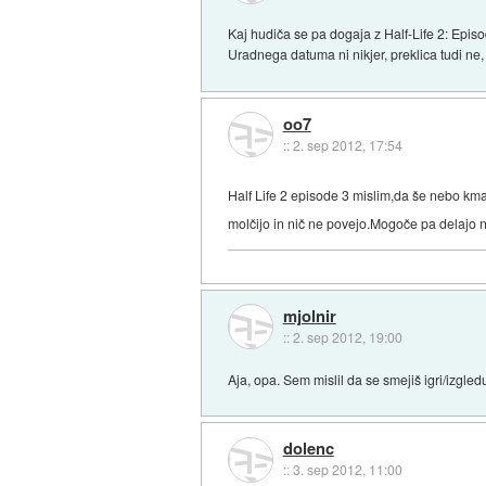
Kaj hudiča se pa dogaja z Half-Life 2: Episod
Uradnega datuma ni nikjer, preklica tudi n
oo7
::
2. sep 2012, 17:54
Half Life 2 episode 3 mislim,da še nebo km
molčijo in nič ne povejo.Mogoče pa delajo n
mjolnir
::
2. sep 2012, 19:00
Aja, opa. Sem mislil da se smejiš igri/izgle
dolenc
::
3. sep 2012, 11:00