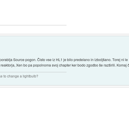
porablja Source pogon. Čisto vse iz HL1 je bilo predelano in izboljšano. Torej ni 
 reaktorja, Xen bo pa popolnoma svoj chapter ker bodo zgodbo še razširili. Komaj
ke to change a lightbulb?