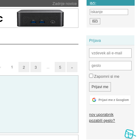
Išči:
Zadnje novice
Prijava
«
1
...
2
3
5
»
Zapomni si me
nov uporabnik
pozabili geslo?