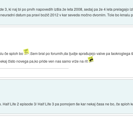
e 3, ki naj bi po prvih napovedih izšla že leta 2008, sedaj pa že 4 leta prelagajo iz
e, neuradni datum pa pravi božič 2012 v kar seveda močno dvomim. Tole bo kmalu pr
alu če sploh bo
.Sem bral po forumih,da ljudje sprašujejo valve pa taokroglega
ekaj čisto novega pa,ko pride ven nas samo vrže na rit
du. Half Life 2 episode 3/ Half Life 3 pa pomojem še kar nekaj časa ne bo, če sploh k