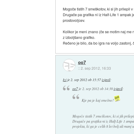
Mogoče tistih 7 smeškotov, ki si jih prilepil v
Drugače pa grafika ni iz Half-Life 1 ampak je 
prostovoljcev.
Kolikor je meni znano (če se motim naj me n
z izboljšano grafiko.
Rečeno je bilo, da bo igra na voljo zastonj,
oo7
::
2. sep 2012, 16:33
Izi
je
2. sep 2012 ob 15:57
izjavil
:
oo7
je
2. sep 2012 ob 14:38
izjavil
:
Kje pa je kaj smešno?
Mogoče tistih 7 smeškotov, ki si jih prilepi
Drugače pa grafika ni iz Half-Life 1 ampak 
projekta, ki ga je celih 8 let bolj ali manj