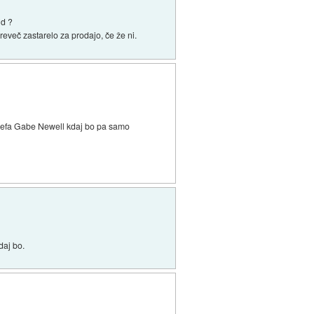
id ?
eveč zastarelo za prodajo, če že ni.
 šefa Gabe Newell kdaj bo pa samo
daj bo.