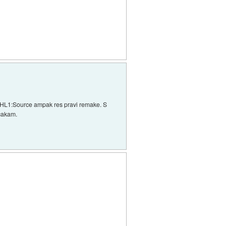
le HL1:Source ampak res pravi remake. S
 čakam.