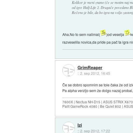
Kolikor je meni znano (če se motim naj m
od igre Half-Life 2. Drugače povedano Bla
Rečeno je bilo, da bo igra na voljo zaston
Aha.No to sem nalimal(
)od veselja
k
razveselila novica,da pride pa pač ta igra n
GrimReaper
::
2. sep 2012, 16:45
Če se dobro spomnim se tole čaka že od izi
Pa alpha verzijo sem že dolgo nazaj probal
7600X | Noctua NH-D15 | ASUS STRIX X670E
Palit GameRock 4080 | Be Quiet 802 | ASU
Izi
::
2. sep 2012, 17:22