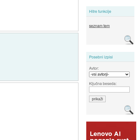
Hitre funkcije
seznam tem
Posebni izpisi
Avtor:
Ključna beseda: