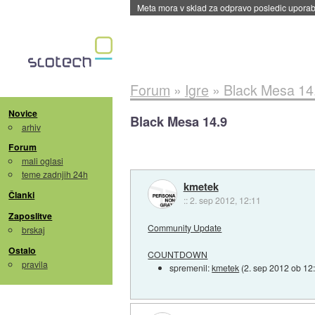
ByteDance trenira največji model umetne intel
Forum
»
Igre
»
Black Mesa 14
Novice
Black Mesa 14.9
arhiv
Forum
mali oglasi
teme zadnjih 24h
kmetek
Članki
::
2. sep 2012, 12:11
Zaposlitve
Community Update
brskaj
Ostalo
COUNTDOWN
pravila
spremenil:
kmetek
(
2. sep 2012 ob 12