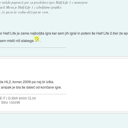
e nekdo popravi) gre za predelavo igre Half-Life 1 z motorjem
ck Mesa je Half-Life 1 z izboljšano grafiko.
j, če pa to še vedno drži pa ne vem.
er Half Life je zame najboljša igra kar sem jih igral in potem še Half Life 2.Ker že 
isem mislil nič slabega
.
da HL2, konec 2009 pa naj bi izšla.
, ampak je bla še daleč od končane igre.
-F | G.Skill 6000 CL30
S Strix 1000W