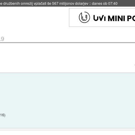
igence doslej
::
včeraj ob 21:37
.9
:16
)