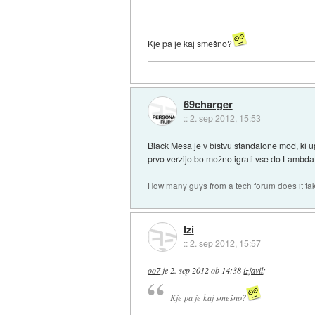
Kje pa je kaj smešno?
69charger
::
2. sep 2012, 15:53
Black Mesa je v bistvu standalone mod, ki u
prvo verzijo bo možno igrati vse do Lambda
How many guys from a tech forum does it ta
Izi
::
2. sep 2012, 15:57
oo7
je
2. sep 2012 ob 14:38
izjavil
:
Kje pa je kaj smešno?