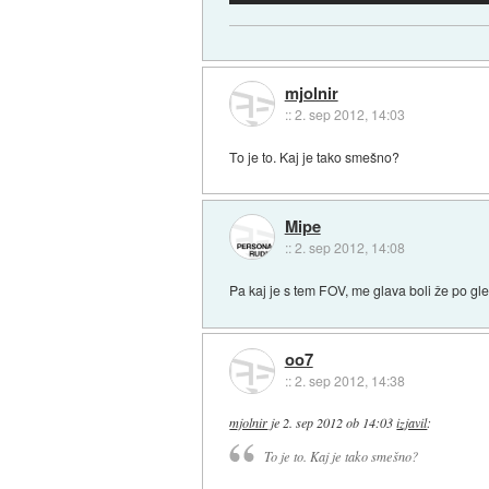
mjolnir
::
2. sep 2012, 14:03
To je to. Kaj je tako smešno?
Mipe
::
2. sep 2012, 14:08
Pa kaj je s tem FOV, me glava boli že po gled
oo7
::
2. sep 2012, 14:38
mjolnir
je
2. sep 2012 ob 14:03
izjavil
:
To je to. Kaj je tako smešno?