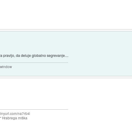
a pravijo, da deluje globalno segrevanje....
a window
/tinyurl.com/na7r54l
e" Hrabrega miška