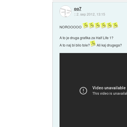
oo7
::
2. sep 2012, 13:15
NOROOOOO
A to je druga grafika za Half Life 1?
A to naj bi bilo tole?
Ali kaj drugega?