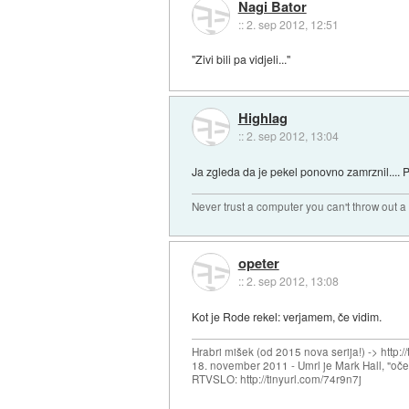
Nagi Bator
::
2. sep 2012, 12:51
"Zivi bili pa vidjeli..."
Highlag
::
2. sep 2012, 13:04
Ja zgleda da je pekel ponovno zamrznil.... P
Never trust a computer you can't throw out 
opeter
::
2. sep 2012, 13:08
Kot je Rode rekel: verjamem, če vidim.
Hrabri mišek (od 2015 nova serija!) -> http:/
18. november 2011 - Umrl je Mark Hall, "oč
RTVSLO: http://tinyurl.com/74r9n7j