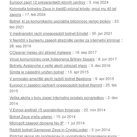
Europol zaprl 12 prevarantskih klicnih centrov
::
3. maj 2024
Kolovodja botnetov Zeus in IcedID priznal krivdo, grozi mu 40 let
zapora
::
17. feb 2024
Botnet, ki za komunikacijo uporablja bitcoinovo verigo blokov
::
23.
feb 2021
V mednarodni raciji onesposobili botnet Emotet
::
30. jan 2021
V Nemčiji v bunkerju zasegli strežniški center za internetni kriminal
::
28. sep 2019
CCleaner mesec dni stregel malware
::
19. sep 2017
Virusi komunicirajo prek Instagrama Britney Spears
::
8. jun 2017
Botnetu Avalanche v veliki akciji odrezali glavo
::
3. dec 2016
Simda je naslednji uničen botnet
::
13. apr 2015
V evropsko-ameriški akciji razbili botnet Beebone
::
9. apr 2015
Europol in zasebni partnerji onesposobili botnet Ramnit
::
25. feb
2015
Velika akcija v boju zoper internetno prodajo ponaredkov
::
2. dec
2014
V Evropi aretirali 15 uporabnikov trojancev
::
22. nov 2014
Botnet Zeus vrača udarec
::
15. jul 2014
Microsoft zasegel domene No-IP
::
1. jul 2014
Razbili botnet Gameover Zeus in CryptoLocker
::
3. jun 2014
Pridržali skoraj sto prodajalcev in uporabnikov trojanskega konja
::