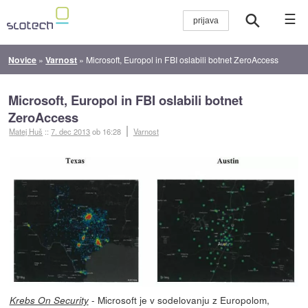
☰
Novice
»
Varnost
»
Microsoft, Europol in FBI oslabili botnet ZeroAccess
Microsoft, Europol in FBI oslabili botnet
ZeroAccess
Matej Huš
::
7. dec 2013
ob 16:28
Varnost
- Microsoft je v sodelovanju z Europolom,
Krebs On Security