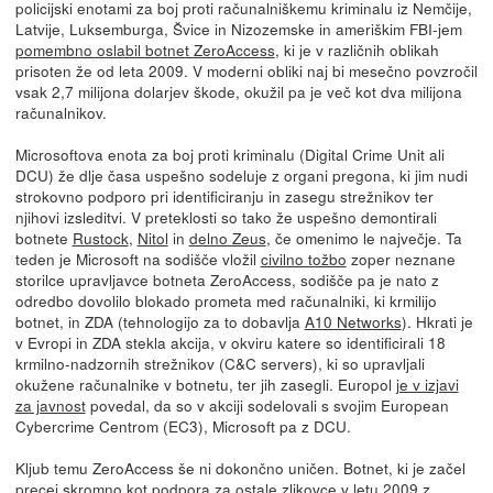
policijski enotami za boj proti računalniškemu kriminalu iz Nemčije,
Latvije, Luksemburga, Švice in Nizozemske in ameriškim FBI-jem
pomembno oslabil botnet ZeroAccess
, ki je v različnih oblikah
prisoten že od leta 2009. V moderni obliki naj bi mesečno povzročil
vsak 2,7 milijona dolarjev škode, okužil pa je več kot dva milijona
računalnikov.
Microsoftova enota za boj proti kriminalu (Digital Crime Unit ali
DCU) že dlje časa uspešno sodeluje z organi pregona, ki jim nudi
strokovno podporo pri identificiranju in zasegu strežnikov ter
njihovi izsleditvi. V preteklosti so tako že uspešno demontirali
botnete
Rustock
,
Nitol
in
delno Zeus
, če omenimo le največje. Ta
teden je Microsoft na sodišče vložil
civilno tožbo
zoper neznane
storilce upravljavce botneta ZeroAccess, sodišče pa je nato z
odredbo dovolilo blokado prometa med računalniki, ki krmilijo
botnet, in ZDA (tehnologijo za to dobavlja
A10 Networks
). Hkrati je
v Evropi in ZDA stekla akcija, v okviru katere so identificirali 18
krmilno-nadzornih strežnikov (C&C servers), ki so upravljali
okužene računalnike v botnetu, ter jih zasegli. Europol
je v izjavi
za javnost
povedal, da so v akciji sodelovali s svojim European
Cybercrime Centrom (EC3), Microsoft pa z DCU.
Kljub temu ZeroAccess še ni dokončno uničen. Botnet, ki je začel
precej skromno kot podpora za ostale zlikovce v letu 2009 z