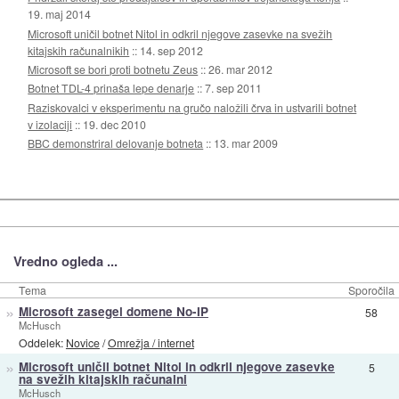
19. maj 2014
Microsoft uničil botnet Nitol in odkril njegove zasevke na svežih
kitajskih računalnikih
::
14. sep 2012
Microsoft se bori proti botnetu Zeus
::
26. mar 2012
Botnet TDL-4 prinaša lepe denarje
::
7. sep 2011
Raziskovalci v eksperimentu na gručo naložili črva in ustvarili botnet
v izolaciji
::
19. dec 2010
BBC demonstriral delovanje botneta
::
13. mar 2009
Vredno ogleda ...
Tema
Sporočila
»
Microsoft zasegel domene No-IP
58
McHusch
Oddelek:
Novice
/
Omrežja / internet
»
Microsoft uničil botnet Nitol in odkril njegove zasevke
5
na svežih kitajskih računalni
McHusch