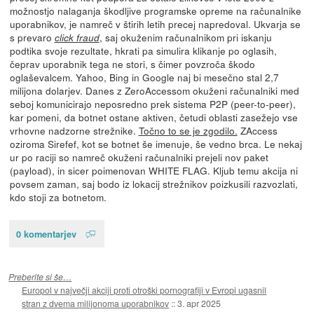
možnostjo nalaganja škodljive programske opreme na računalnike
uporabnikov, je namreč v štirih letih precej napredoval. Ukvarja se
s prevaro
, saj okuženim računalnikom pri iskanju
click fraud
podtika svoje rezultate, hkrati pa simulira klikanje po oglasih,
čeprav uporabnik tega ne stori, s čimer povzroča škodo
oglaševalcem. Yahoo, Bing in Google naj bi mesečno stal 2,7
milijona dolarjev. Danes z ZeroAccessom okuženi računalniki med
seboj komunicirajo neposredno prek sistema P2P (peer-to-peer),
kar pomeni, da botnet ostane aktiven, četudi oblasti zasežejo vse
vrhovne nadzorne strežnike.
Točno to se je zgodilo.
ZAccess
oziroma Sirefef, kot se botnet še imenuje, še vedno brca. Le nekaj
ur po raciji so namreč okuženi računalniki prejeli nov paket
(payload), in sicer poimenovan WHITE FLAG. Kljub temu akcija ni
povsem zaman, saj bodo iz lokacij strežnikov poizkusili razvozlati,
kdo stoji za botnetom.
0 komentarjev
Preberite si še…
Europol v največji akciji proti otroški pornografiji v Evropi ugasnil
stran z dvema milijonoma uporabnikov
::
3. apr 2025