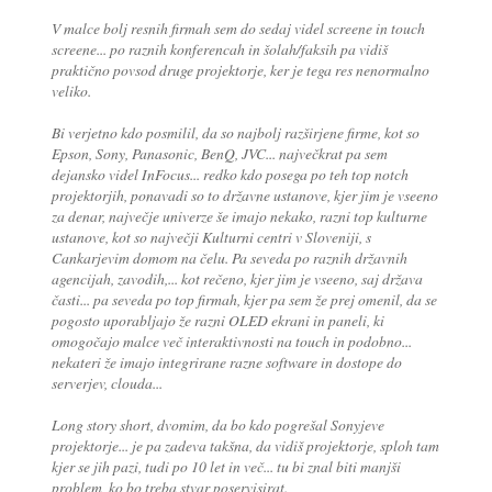
V malce bolj resnih firmah sem do sedaj videl screene in touch
screene... po raznih konferencah in šolah/faksih pa vidiš
praktično povsod druge projektorje, ker je tega res nenormalno
veliko.
Bi verjetno kdo posmilil, da so najbolj razširjene firme, kot so
Epson, Sony, Panasonic, BenQ, JVC... največkrat pa sem
dejansko videl InFocus... redko kdo posega po teh top notch
projektorjih, ponavadi so to državne ustanove, kjer jim je vseeno
za denar, največje univerze še imajo nekako, razni top kulturne
ustanove, kot so največji Kulturni centri v Sloveniji, s
Cankarjevim domom na čelu. Pa seveda po raznih državnih
agencijah, zavodih,... kot rečeno, kjer jim je vseeno, saj država
časti... pa seveda po top firmah, kjer pa sem že prej omenil, da se
pogosto uporabljajo že razni OLED ekrani in paneli, ki
omogočajo malce več interaktivnosti na touch in podobno...
nekateri že imajo integrirane razne software in dostope do
serverjev, clouda...
Long story short, dvomim, da bo kdo pogrešal Sonyjeve
projektorje... je pa zadeva takšna, da vidiš projektorje, sploh tam
kjer se jih pazi, tudi po 10 let in več... tu bi znal biti manjši
problem, ko bo treba stvar poservisirat.