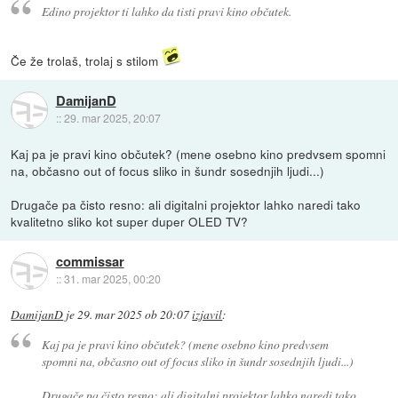
Edino projektor ti lahko da tisti pravi kino občutek.
Če že trolaš, trolaj s stilom
DamijanD
::
29. mar 2025, 20:07
Kaj pa je pravi kino občutek? (mene osebno kino predvsem spomni
na, občasno out of focus sliko in šundr sosednjih ljudi...)
Drugače pa čisto resno: ali digitalni projektor lahko naredi tako
kvalitetno sliko kot super duper OLED TV?
commissar
::
31. mar 2025, 00:20
DamijanD
je
29. mar 2025 ob 20:07
izjavil
:
Kaj pa je pravi kino občutek? (mene osebno kino predvsem
spomni na, občasno out of focus sliko in šundr sosednjih ljudi...)
Drugače pa čisto resno: ali digitalni projektor lahko naredi tako