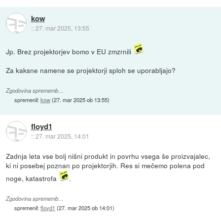
kow
::
27. mar 2025, 13:55
Jp. Brez projektorjev bomo v EU zmzrnili
Za kaksne namene se projektorji sploh se uporabljajo?
Zgodovina sprememb…
spremenil:
kow
(
27. mar 2025 ob 13:55
)
floyd1
::
27. mar 2025, 14:01
Zadnja leta vse bolj nišni produkt in povrhu vsega še proizvajalec,
ki ni posebej poznan po projektorjih. Res si mečemo polena pod
noge, katastrofa
.
Zgodovina sprememb…
spremenil:
floyd1
(
27. mar 2025 ob 14:01
)