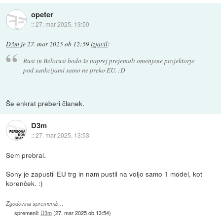
opeter
::
27. mar 2025, 13:50
D3m
je
27. mar 2025 ob 12:59
izjavil
:
Rusi in Belorusi bodo še naprej prejemali omenjene projektorje
pod sankcijami samo ne preko EU. :D
Še enkrat preberi članek.
D3m
::
27. mar 2025, 13:53
Sem prebral.
Sony je zapustil EU trg in nam pustil na voljo samo 1 model, kot
korenček. :)
Zgodovina sprememb…
spremenil:
D3m
(
27. mar 2025 ob 13:54
)