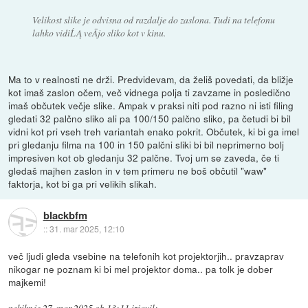
Velikost slike je odvisna od razdalje do zaslona. Tudi na telefonu
lahko vidiĹĄ veÄjo sliko kot v kinu.
Ma to v realnosti ne drži. Predvidevam, da želiš povedati, da bližje
kot imaš zaslon očem, več vidnega polja ti zavzame in posledično
imaš občutek večje slike. Ampak v praksi niti pod razno ni isti filing
gledati 32 palčno sliko ali pa 100/150 palčno sliko, pa četudi bi bil
vidni kot pri vseh treh variantah enako pokrit. Občutek, ki bi ga imel
pri gledanju filma na 100 in 150 palčni sliki bi bil neprimerno bolj
impresiven kot ob gledanju 32 palčne. Tvoj um se zaveda, če ti
gledaš majhen zaslon in v tem primeru ne boš občutil "waw"
faktorja, kot bi ga pri velikih slikah.
blackbfm
::
31. mar 2025, 12:10
več ljudi gleda vsebine na telefonih kot projektorjih.. pravzaprav
nikogar ne poznam ki bi mel projektor doma.. pa tolk je dober
majkemi!