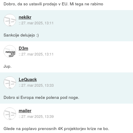
Dobro, da so ustavili prodajo v EU. Mi tega ne rabimo
nekikr
::
27. mar 2025, 13:11
Sankcije delujejo :)
D3m
::
27. mar 2025, 13:11
Jup.
LeQuack
::
27. mar 2025, 13:33
Dobro si Evropa meče polena pod noge.
mailer
::
27. mar 2025, 13:39
Glede na poplavo prenosnih 4K projektorjev krize ne bo.