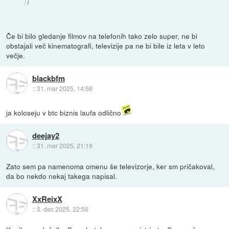
:)
Če bi bilo gledanje filmov na telefonih tako zelo super, ne bi
obstajali več kinematografi, televizije pa ne bi bile iz leta v leto
večje.
blackbfm
::
31. mar 2025, 14:58
ja koloseju v btc biznis laufa odlično
deejay2
::
31. mar 2025, 21:18
Zato sem pa namenoma omenu še televizorje, ker sm pričakoval,
da bo nekdo nekaj takega napisal.
XxReixX
::
5. dec 2025, 22:56