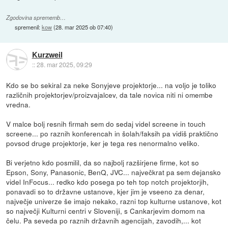
Zgodovina sprememb…
spremenil:
kow
(
28. mar 2025 ob 07:40
)
Kurzweil
::
28. mar 2025, 09:29
Kdo se bo sekiral za neke Sonyjeve projektorje... na voljo je toliko
različnih projektorjev/proizvajalcev, da tale novica niti ni omembe
vredna.
V malce bolj resnih firmah sem do sedaj videl screene in touch
screene... po raznih konferencah in šolah/faksih pa vidiš praktično
povsod druge projektorje, ker je tega res nenormalno veliko.
Bi verjetno kdo posmilil, da so najbolj razširjene firme, kot so
Epson, Sony, Panasonic, BenQ, JVC... največkrat pa sem dejansko
videl InFocus... redko kdo posega po teh top notch projektorjih,
ponavadi so to državne ustanove, kjer jim je vseeno za denar,
največje univerze še imajo nekako, razni top kulturne ustanove, kot
so največji Kulturni centri v Sloveniji, s Cankarjevim domom na
čelu. Pa seveda po raznih državnih agencijah, zavodih,... kot