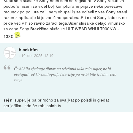
Kupil sem slušalke Sony hotel sem se registrirat v Sony račun za
podporo nisem še videl bolj komplicirane prijave neke povezave
racunov po pol ure zaj.. sem obupal in se odjavil z vse Sony strani
razen z aplikacije ki je zanič neuporabna.Pri meni Sony izdelek ne
pride več v hišo ravno zaradi tega.Sicer slušalke delajo vrhunsko
za ceno.Sony Brezžične slušalke ULT WEAR WHULT900NW -
133€
blackbfm
::
10. dec 2025, 12:19
Če bi bilo gledanje filmov na telefonih tako zelo super, ne bi
obstajali več kinematografi, televizije pa ne bi bile iz leta v leto
večje.
sej ni super, je pa priročno za svaljkat po pojstli in gledat
serijo/film.. kdo še rabi sploh tv