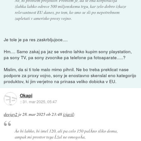
Ne, ni problem projektor. Problem je, da se ena korporacija
zlahka lahko odrece 500 miljonskemu trgu, kar zelo dobro izkaze
relevantnost EU danes, po tem, ko smo se sli po nepotrebnem
zapletati v amerisko proxy vojno.
Je tole je pa res zaskrbljujoce....
Hm.... Samo zakaj pa jaz se vedno lahko kupim sony playstation,
pa sony TV, pa sony zvocnike pa telefone pa fotoaparate.....?
Mislim, da si ti tole malo mimo pihnil. Ne bo treba preklicat nase
podpore za proxy vojno, sony je enostavno skenslal eno kategorijo
produktov, ki jim verjetno na prinasa veliko dobicka v EU.
Okapi
::
31. mar 2025, 05:47
deejay2
je
28. mar 2025 ob 23:48
izjavil
:
Äe bi lahko, bi imel 120, ali pa celo 150 palÄno sliko doma,
ampak mi prostor tega Ĺžal ne omogoÄa,