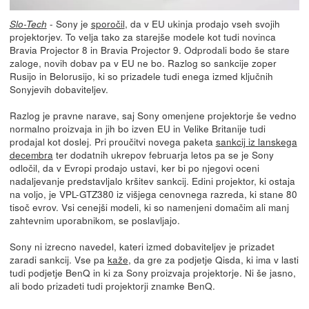
- Sony je
sporočil
, da v EU ukinja prodajo vseh svojih
Slo-Tech
projektorjev. To velja tako za starejše modele kot tudi novinca
Bravia Projector 8 in Bravia Projector 9. Odprodali bodo še stare
zaloge, novih dobav pa v EU ne bo. Razlog so sankcije zoper
Rusijo in Belorusijo, ki so prizadele tudi enega izmed ključnih
Sonyjevih dobaviteljev.
Razlog je pravne narave, saj Sony omenjene projektorje še vedno
normalno proizvaja in jih bo izven EU in Velike Britanije tudi
prodajal kot doslej. Pri proučitvi novega paketa
sankcij iz lanskega
decembra
ter dodatnih ukrepov februarja letos pa se je Sony
odločil, da v Evropi prodajo ustavi, ker bi po njegovi oceni
nadaljevanje predstavljalo kršitev sankcij. Edini projektor, ki ostaja
na voljo, je VPL-GTZ380 iz višjega cenovnega razreda, ki stane 80
tisoč evrov. Vsi cenejši modeli, ki so namenjeni domačim ali manj
zahtevnim uporabnikom, se poslavljajo.
Sony ni izrecno navedel, kateri izmed dobaviteljev je prizadet
zaradi sankcij. Vse pa
kaže
, da gre za podjetje Qisda, ki ima v lasti
tudi podjetje BenQ in ki za Sony proizvaja projektorje. Ni še jasno,
ali bodo prizadeti tudi projektorji znamke BenQ.