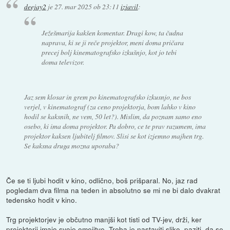
deejay2
je
27. mar 2025 ob 23:11
izjavil
:
Ježešmarija kakšen komentar. Dragi kow, ta čudna
naprava, ki se ji reče projektor, meni doma pričara
precej bolj kinematografsko izkušnjo, kot jo tebi
doma televizor.
Jaz sem klosar in grem po kinematografsko izkusnjo, ne bos
verjel, v kinematograf (za ceno projektorja, bom lahko v kino
hodil se kaksnih, ne vem, 50 let?). Mislim, da poznam samo eno
osebo, ki ima doma projektor. Pa dobro, ce te prav razumem, ima
projektor kaksen ljubitelj filmov. Slisi se kot izjemno majhen trg.
Se kaksna druga mozna uporaba?
Če se ti ljubi hodit v kino, odlično, boš prišparal. No, jaz rad
pogledam dva filma na teden in absolutno se mi ne bi dalo dvakrat
tedensko hodit v kino.
Trg projektorjev je občutno manjši kot tisti od TV-jev, drži, ker
projektorji imajo svoje omejitve. Treba je nastaviti sliko, paziti, da se