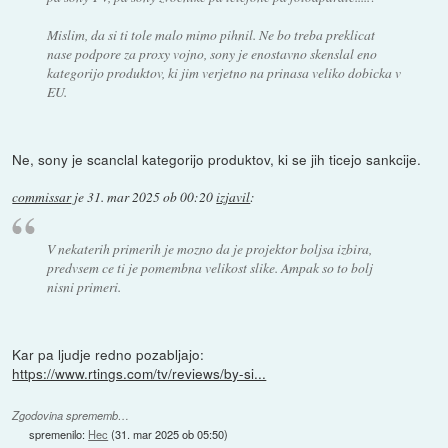
Mislim, da si ti tole malo mimo pihnil. Ne bo treba preklicat
nase podpore za proxy vojno, sony je enostavno skenslal eno
kategorijo produktov, ki jim verjetno na prinasa veliko dobicka v
EU.
Ne, sony je scanclal kategorijo produktov, ki se jih ticejo sankcije.
commissar
je
31. mar 2025 ob 00:20
izjavil
:
V nekaterih primerih je mozno da je projektor boljsa izbira,
predvsem ce ti je pomembna velikost slike. Ampak so to bolj
nisni primeri.
Kar pa ljudje redno pozabljajo:
https://www.rtings.com/tv/reviews/by-si...
Zgodovina sprememb…
spremenilo:
Hec
(
31. mar 2025 ob 05:50
)