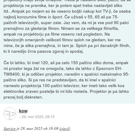
projektorja ne premika, ker je potem spet treba nastavljati sliko
itd...Ampak po mojem so še vseeno boljši nakup kot TV-ji, če oseba
najbolj konzumira filme in šport. Če uživaš v 55, 65 ali pa 75-
palčnih televizorjih, super zate. Jaz vem, da mi je vse pod 90 palci
premajhno za gledanje filmov. Nimam se za velikega filmofila,
ampak na projektorju pa filme vseeno rad pogledam. Na
televizorjih omenjenih velikosti filmov sploh ne gledam, ker me
mine, če je slika premajhna, in tam je. Sploh pa pri današnjih filmih,
ki ti naredijo črna pasova zgoraj in spodaj.
Če bi lahko, bi imel 120, ali pa celo 150 palčno sliko doma, ampak
mi prostor tega žal ne omogoča, tako da lahko z Epsonom EH-
TW9400, ki je odličen projektor, naredim v spalnici maksimalno 95-
palčno sliko. Si pa res ne predstavljam, da bi imel v spalnici
namesto projektorja 100-palčni televizor, ker imeti tako velik kos
elektronike zraven postelje bi mi bilo moteče. Projektor je pa lahko
precej bolj diskreten.
kow
::
29. mar 2025, 08:15
Jarvice
je
28. mar 2025 ob 18:08
izjavil
: