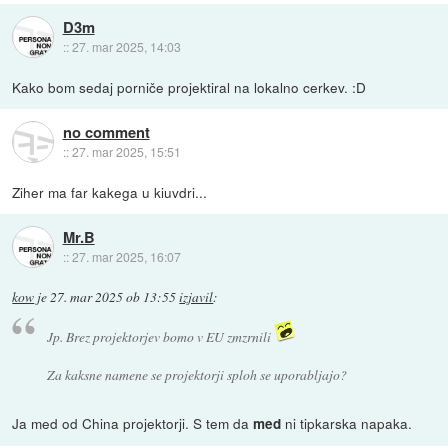
D3m
::
27. mar 2025, 14:03
Kako bom sedaj porniče projektiral na lokalno cerkev. :D
no comment
::
27. mar 2025, 15:51
Ziher ma far kakega u kiuvdri...
Mr.B
::
27. mar 2025, 16:07
kow
je
27. mar 2025 ob 13:55
izjavil
:
Jp. Brez projektorjev bomo v EU zmzrnili
Za kaksne namene se projektorji sploh se uporabljajo?
Ja med od China projektorji. S tem da
ni tipkarska napaka.
med