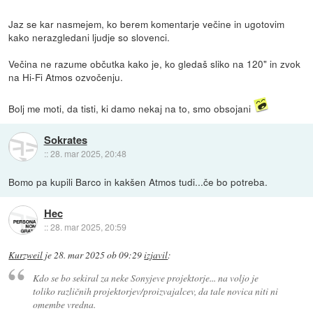
Jaz se kar nasmejem, ko berem komentarje večine in ugotovim
kako nerazgledani ljudje so slovenci.
Večina ne razume občutka kako je, ko gledaš sliko na 120" in zvok
na Hi-Fi Atmos ozvočenju.
Bolj me moti, da tisti, ki damo nekaj na to, smo obsojani
Sokrates
::
28. mar 2025, 20:48
Bomo pa kupili Barco in kakšen Atmos tudi...če bo potreba.
Hec
::
28. mar 2025, 20:59
Kurzweil
je
28. mar 2025 ob 09:29
izjavil
:
Kdo se bo sekiral za neke Sonyjeve projektorje... na voljo je
toliko različnih projektorjev/proizvajalcev, da tale novica niti ni
omembe vredna.