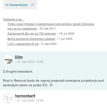
41 komentarjev
Preberite si še…
Tožba zoper Kitajsko in sestavljavce računalnikov zaradi Zelenega
jezu se bo nadaljevala
::
20. feb 2011
Zapisovalnik Blu-ray za 750 zelencev
::
19. jul 2006
BenQ prevzema Siemensov oddelek
::
7. jun 2005
LCD z zakasnitvijo 8 ms
::
5. sep 2004
D3m
::
27. mar 2025, 12:59
Z drugimi besedami.
Rusi in Belorusi bodo še naprej prejemali omenjene projektorje pod
sankcijami samo ne preko EU. :D
harmonkar9
::
27. mar 2025, 13:08