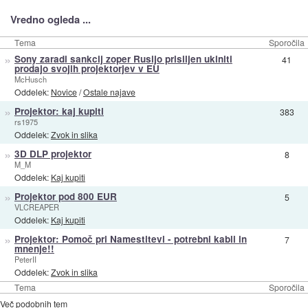
Vredno ogleda ...
Tema
Sporočila
»
Sony zaradi sankcij zoper Rusijo prisiljen ukiniti
41
prodajo svojih projektorjev v EU
McHusch
Oddelek:
Novice
/
Ostale najave
»
Projektor: kaj kupiti
383
rs1975
Oddelek:
Zvok in slika
»
3D DLP projektor
8
M_M
Oddelek:
Kaj kupiti
»
Projektor pod 800 EUR
5
VLCREAPER
Oddelek:
Kaj kupiti
»
Projektor: Pomoč pri Namestitevi - potrebni kabli in
7
mnenje!!
PeterII
Oddelek:
Zvok in slika
Tema
Sporočila
Več podobnih tem