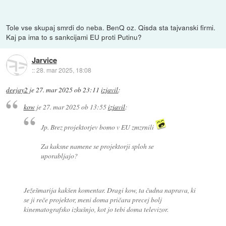
Tole vse skupaj smrdi do neba. BenQ oz. Qisda sta tajvanski firmi.
Kaj pa ima to s sankcijami EU proti Putinu?
Jarvice
::
28. mar 2025, 18:08
deejay2
je
27. mar 2025 ob 23:11
izjavil
:
kow
je
27. mar 2025 ob 13:55
izjavil
:
Jp. Brez projektorjev bomo v EU zmzrnili
Za kaksne namene se projektorji sploh se
uporabljajo?
Ježešmarija kakšen komentar. Dragi kow, ta čudna naprava, ki
se ji reče projektor, meni doma pričara precej bolj
kinematografsko izkušnjo, kot jo tebi doma televizor.