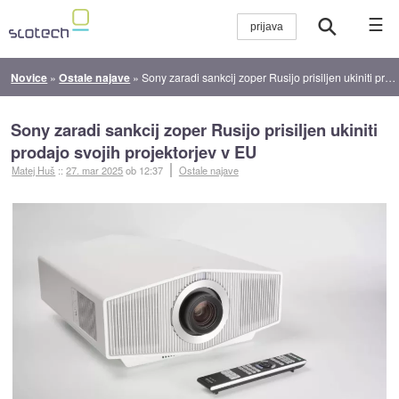
☰
Novice
»
Ostale najave
»
Sony zaradi sankcij zoper Rusijo prisiljen ukiniti prodajo svojih projektorjev v EU
Sony zaradi sankcij zoper Rusijo prisiljen ukiniti
prodajo svojih projektorjev v EU
Matej Huš
::
27. mar 2025
ob 12:37
Ostale najave