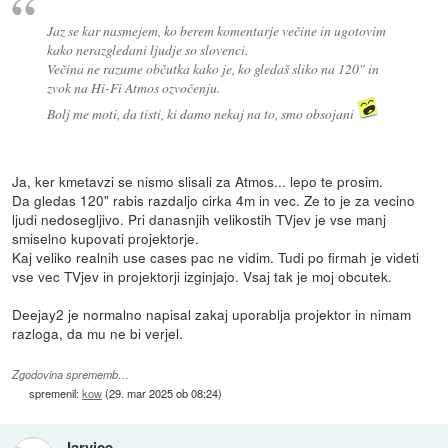
Jaz se kar nasmejem, ko berem komentarje večine in ugotovim
kako nerazgledani ljudje so slovenci.
Večina ne razume občutka kako je, ko gledaš sliko na 120" in
zvok na Hi-Fi Atmos ozvočenju.
Bolj me moti, da tisti, ki damo nekaj na to, smo obsojani
Ja, ker kmetavzi se nismo slisali za Atmos... lepo te prosim.
Da gledas 120" rabis razdaljo cirka 4m in vec. Ze to je za vecino
ljudi nedosegljivo. Pri danasnjih velikostih TVjev je vse manj
smiselno kupovati projektorje.
Kaj veliko realnih use cases pac ne vidim. Tudi po firmah je videti
vse vec TVjev in projektorji izginjajo. Vsaj tak je moj obcutek.
Deejay2 je normalno napisal zakaj uporablja projektor in nimam
razloga, da mu ne bi verjel.
Zgodovina sprememb…
spremenil:
kow
(
29. mar 2025 ob 08:24
)
Jarvice