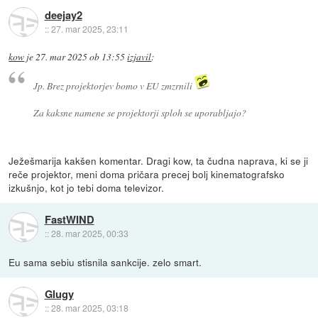
deejay2
::
27. mar 2025, 23:11
kow
je
27. mar 2025 ob 13:55
izjavil
:
Jp. Brez projektorjev bomo v EU zmzrnili
Za kaksne namene se projektorji sploh se uporabljajo?
Ježešmarija kakšen komentar. Dragi kow, ta čudna naprava, ki se ji
reče projektor, meni doma pričara precej bolj kinematografsko
izkušnjo, kot jo tebi doma televizor.
FastWIND
::
28. mar 2025, 00:33
Eu sama sebiu stisnila sankcije. zelo smart.
Glugy
::
28. mar 2025, 03:18