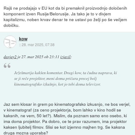
Rajš ne prodajajo v EU kot da bi premaknil proizvodnjo določenih
komponent izven Rusije/Belorusije. Ja tako je to v divjem
kapitalizmu, noben krvav denar te ne ustavi po želji po še večjem
dobičku.
kow
::
28. mar 2025, 07:38
deejay2
je
27. mar 2025 ob 23:11
izjavil
:
Ježešmarija kakšen komentar. Dragi kow, ta čudna naprava, ki
se ji reče projektor, meni doma pričara precej bolj
kinematografsko izkušnjo, kot jo tebi doma televizor.
Jaz sem klosar in grem po kinematografsko izkusnjo, ne bos verjel,
v kinematograf (za ceno projektorja, bom lahko v kino hodil se
kaksnih, ne vem, 50 let?). Mislim, da poznam samo eno osebo, ki
ima doma projektor. Pa dobro, ce te prav razumem, ima projektor
kaksen ljubitelj filmov. Slisi se kot izjemno majhen trg. Se kaksna
druga mozna uporaba?