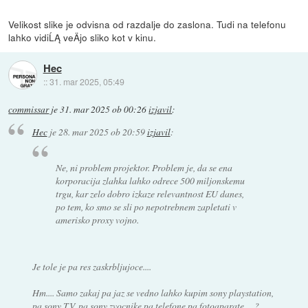
Velikost slike je odvisna od razdalje do zaslona. Tudi na telefonu
lahko vidiĹĄ veÄjo sliko kot v kinu.
Hec
::
31. mar 2025, 05:49
commissar
je
31. mar 2025 ob 00:26
izjavil
:
Hec
je
28. mar 2025 ob 20:59
izjavil
:
Ne, ni problem projektor. Problem je, da se ena
korporacija zlahka lahko odrece 500 miljonskemu
trgu, kar zelo dobro izkaze relevantnost EU danes,
po tem, ko smo se sli po nepotrebnem zapletati v
amerisko proxy vojno.
Je tole je pa res zaskrbljujoce....
Hm.... Samo zakaj pa jaz se vedno lahko kupim sony playstation,
pa sony TV, pa sony zvocnike pa telefone pa fotoaparate.....?