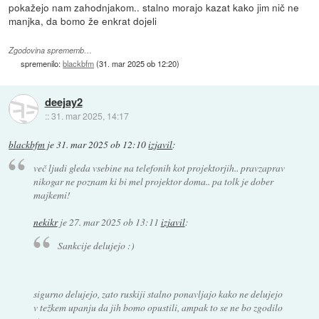
pokažejo nam zahodnjakom.. stalno morajo kazat kako jim nič ne
manjka, da bomo že enkrat dojeli
Zgodovina sprememb…
spremenilo:
blackbfm
(
31. mar 2025 ob 12:20
)
deejay2
::
31. mar 2025, 14:17
blackbfm
je
31. mar 2025 ob 12:10
izjavil
:
več ljudi gleda vsebine na telefonih kot projektorjih.. pravzaprav
nikogar ne poznam ki bi mel projektor doma.. pa tolk je dober
majkemi!
nekikr
je
27. mar 2025 ob 13:11
izjavil
:
Sankcije delujejo :)
sigurno delujejo, zato ruskiji stalno ponavljajo kako ne delujejo
v težkem upanju da jih bomo opustili, ampak to se ne bo zgodilo