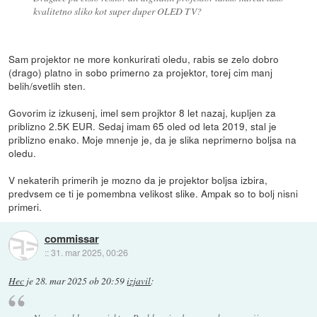
kvalitetno sliko kot super duper OLED TV?
Sam projektor ne more konkurirati oledu, rabis se zelo dobro
(drago) platno in sobo primerno za projektor, torej cim manj
belih/svetlih sten.
Govorim iz izkusenj, imel sem projktor 8 let nazaj, kupljen za
priblizno 2.5K EUR. Sedaj imam 65 oled od leta 2019, stal je
priblizno enako. Moje mnenje je, da je slika neprimerno boljsa na
oledu.
V nekaterih primerih je mozno da je projektor boljsa izbira,
predvsem ce ti je pomembna velikost slike. Ampak so to bolj nisni
primeri.
commissar
::
31. mar 2025, 00:26
Hec
je
28. mar 2025 ob 20:59
izjavil
: