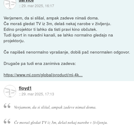
::
29. mar 2025, 16:17
Verjamem, da si slišal, ampak zadeve nimaš doma.
Če moraš gledat TV iz 3m, delaš nekaj narobe v življenju.
Edino projektor ti lahko da tisti pravi kino občutek.
Tudi šport in navadni kanali, se lahko normalno gledajo na
projektorju.
Če napišeš nenormalno vprašanje, dobiš pač nenormalen odgovor.
Drugače pa tudi ena zanimiva zadeva:
https://www.mi.com/global/product/mi-4k...
floyd1
::
29. mar 2025, 17:13
Verjamem, da si slišal, ampak zadeve nimaš doma.
Če moraš gledat TV iz 3m, delaš nekaj narobe v življenju.