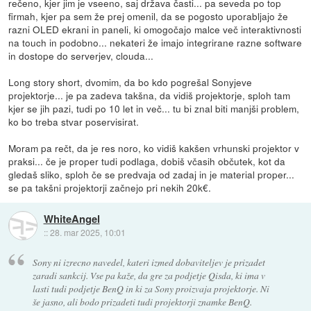
rečeno, kjer jim je vseeno, saj država časti... pa seveda po top
firmah, kjer pa sem že prej omenil, da se pogosto uporabljajo že
razni OLED ekrani in paneli, ki omogočajo malce več interaktivnosti
na touch in podobno... nekateri že imajo integrirane razne software
in dostope do serverjev, clouda...
Long story short, dvomim, da bo kdo pogrešal Sonyjeve
projektorje... je pa zadeva takšna, da vidiš projektorje, sploh tam
kjer se jih pazi, tudi po 10 let in več... tu bi znal biti manjši problem,
ko bo treba stvar poservisirat.
Moram pa rečt, da je res noro, ko vidiš kakšen vrhunski projektor v
praksi... če je proper tudi podlaga, dobiš včasih občutek, kot da
gledaš sliko, sploh če se predvaja od zadaj in je material proper...
se pa takšni projektorji začnejo pri nekih 20k€.
WhiteAngel
::
28. mar 2025, 10:01
Sony ni izrecno navedel, kateri izmed dobaviteljev je prizadet
zaradi sankcij. Vse pa kaže, da gre za podjetje Qisda, ki ima v
lasti tudi podjetje BenQ in ki za Sony proizvaja projektorje. Ni
še jasno, ali bodo prizadeti tudi projektorji znamke BenQ.