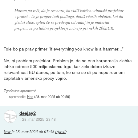
Moram pa rečt, da je res noro, ko vidiš kakšen vrhunski projektor
v praksi... če je proper tudi podlaga, dobiš včasih občutek, kot da
gledaš sliko, sploh če se predvaja od zadaj in je material
proper... se pa takšni projektorji začnejo pri nekih 20kEUR.
Tole bo pa prav primer "if everything you know is a hammer..."
Ne, ni problem projektor. Problem je, da se ena korporacija zlahka
lahko odrece 500 miljonskemu trgu, kar zelo dobro izkaze
relevantnost EU danes, po tem, ko smo se sli po nepotrebnem
zapletati v amerisko proxy vojno.
Zgodovina sprememb…
spremenilo:
Hec
(
28. mar 2025 ob 20:59
)
deejay2
::
28. mar 2025, 23:48
kow
je
28. mar 2025 ob 07:38
izjavil
: