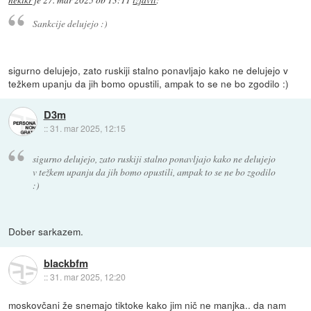
nekikr
je
27. mar 2025 ob 13:11
izjavil
:
Sankcije delujejo :)
sigurno delujejo, zato ruskiji stalno ponavljajo kako ne delujejo v
težkem upanju da jih bomo opustili, ampak to se ne bo zgodilo :)
D3m
::
31. mar 2025, 12:15
sigurno delujejo, zato ruskiji stalno ponavljajo kako ne delujejo
v težkem upanju da jih bomo opustili, ampak to se ne bo zgodilo
:)
Dober sarkazem.
blackbfm
::
31. mar 2025, 12:20
moskovčani že snemajo tiktoke kako jim nič ne manjka.. da nam