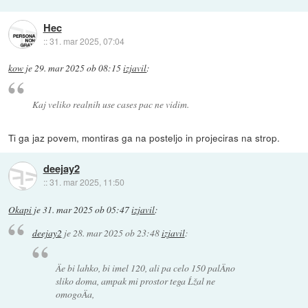
Hec
::
31. mar 2025, 07:04
kow
je
29. mar 2025 ob 08:15
izjavil
:
Kaj veliko realnih use cases pac ne vidim.
Ti ga jaz povem, montiras ga na posteljo in projeciras na strop.
deejay2
::
31. mar 2025, 11:50
Okapi
je
31. mar 2025 ob 05:47
izjavil
:
deejay2
je
28. mar 2025 ob 23:48
izjavil
:
Äe bi lahko, bi imel 120, ali pa celo 150 palÄno
sliko doma, ampak mi prostor tega Ĺžal ne
omogoÄa,