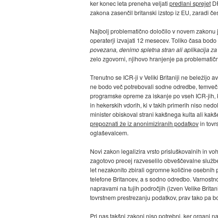
ker konec leta preneha veljati
predlani sprejet
DR
zakona zasenčil britanski izstop iz EU, zaradi čes
Najbolj problematično določilo v novem zakonu j
operaterji izvajati 12 mesecev. Toliko časa bodo m
povezana, denimo spletna stran ali aplikacija z
zelo zgovorni, njihovo hranjenje pa problematič
Trenutno se ICR-ji v Veliki Britaniji ne beležijo
ne bodo več potrebovali sodne odredbe, temve
programske opreme za iskanje po vseh ICR-jih, 
in hekerskih vdorih, ki v takih primerih niso ned
minister obiskoval strani kakšnega kulta ali kakše
prepoznati že iz anonimiziranih podatkov
in tovr
oglaševalcem.
Novi zakon legalizira vrsto prisluškovalnih in vo
zagotovo precej razveselilo obveščevalne službe
let nezakonito zbirali ogromne količine osebnih 
telefone Britancev, a s sodno odredbo. Varnostno
napravami na tujih področjih (izven Velike Britan
tovrstnem prestrezanju podatkov, prav tako pa bodo
Pri nas takšni zakoni niso potrebni,
ker organi n