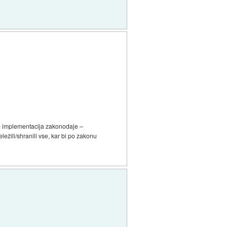
je implementacija zakonodaje –
ežili/shranili vse, kar bi po zakonu