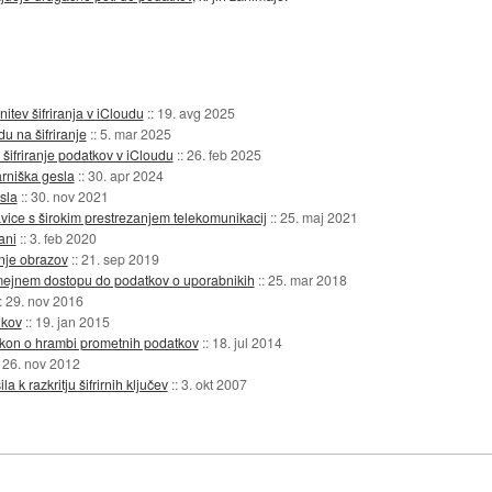
itev šifriranja v iCloudu
::
19. avg 2025
u na šifriranje
::
5. mar 2025
 šifriranje podatkov v iCloudu
::
26. feb 2025
arniška gesla
::
30. apr 2024
sla
::
30. nov 2021
avice s širokim prestrezanjem telekomunikacij
::
25. maj 2021
ani
::
3. feb 2020
nje obrazov
::
21. sep 2019
mejnem dostopu do podatkov o uporabnikih
::
25. mar 2018
::
29. nov 2016
ikov
::
19. jan 2015
i zakon o hrambi prometnih podatkov
::
18. jul 2014
:
26. nov 2012
 k razkritju šifrirnih ključev
::
3. okt 2007