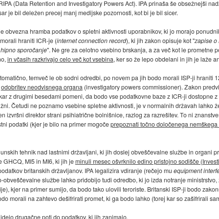
IPA (Data Retention and Investigatory Powers Act). IPA prinaša še obsežnejši na
ar je bil deležen precej manj medijske pozornosti, kot bi je bil sicer.
e obvezna hramba podatkov o spletni aktivnosti uporabnikov, ki jo morajo ponudnik
orali hraniti ICR-je (
internet connection record
), ki jih zakon opisuje kot "
zapise o 
a hipno sporočanje
". Ne gre za celotno vsebino brskanja, a za več kot le prometne 
no,
in včasih razkrivajo celo več kot vsebina
, ker so že lepo obdelani in jih je laže ana
 avtomatično, temveč le ob sodni odredbi, po novem pa jih bodo morali ISP-ji hranit
č
odobritev neodvisnega organa
(investigatory powers commissioner). Zakon predvi
kar z drugimi besedami pomeni, da bodo vse podatkovne baze z ICR-ji dostopne z 
olžni. Četudi ne poznamo vsebine spletne aktivnosti, je v normalnih državah lahko že
n izvršni direktor strani psihiatrične bolnišnice, razlog za razrešitev. To ni znanstve
stni podatki (kjer je bilo na primer mogoče
prepoznati točno določenega nemškega
hunskih tehnik nad lastnimi državljani, ki jih doslej obveščevalne službe in organi 
 GHCQ, MI5 in MI6, ki jih je
minuli mesec ošvrknilo edino pristojno sodišče (Inves
podatkov britanskih državljanov. IPA legalizira vdiranje (rečejo mu
equipment interf
-obveščevalne službe lahko pridobijo tudi odredbo, ki jo izda notranje ministrstvo
ije), kjer na primer sumijo, da bodo tako ulovili teroriste. Britanski ISP-ji bodo za
 morali na zahtevo dešifrirati promet, ki ga bodo lahko (torej kar so zašifrirali sam
ajdejo drugačne poti do podatkov
, ki jih zanimajo.