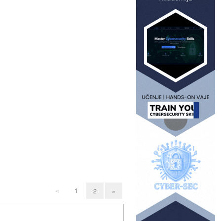
«
1
2
»