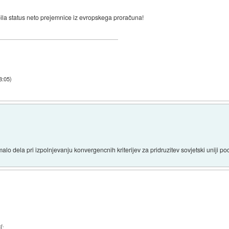
ubila status neto prejemnice iz evropskega proračuna!
8:05
)
malo dela pri izpolnjevanju konvergencnih kriterijev za pridruzitev sovjetski uniji
l
: