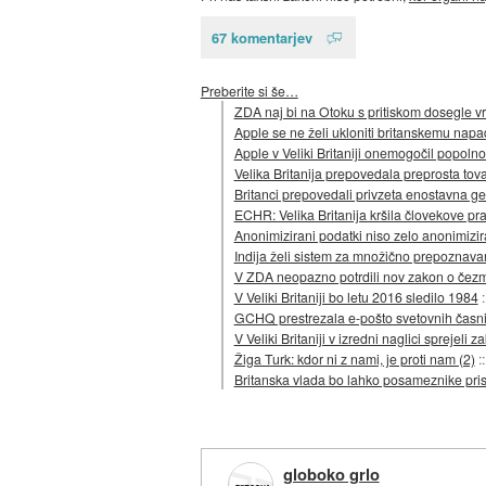
67 komentarjev
Preberite si še…
ZDA naj bi na Otoku s pritiskom dosegle vrn
Apple se ne želi ukloniti britanskemu napad
Apple v Veliki Britaniji onemogočil popolno
Velika Britanija prepovedala preprosta tov
Britanci prepovedali privzeta enostavna ge
ECHR: Velika Britanija kršila človekove pr
Anonimizirani podatki niso zelo anonimizir
Indija želi sistem za množično prepoznava
V ZDA neopazno potrdili nov zakon o čez
V Veliki Britaniji bo letu 2016 sledilo 1984
GCHQ prestrezala e-pošto svetovnih časn
V Veliki Britaniji v izredni naglici sprejel
Žiga Turk: kdor ni z nami, je proti nam (2)
:
Britanska vlada bo lahko posameznike prisila
globoko grlo