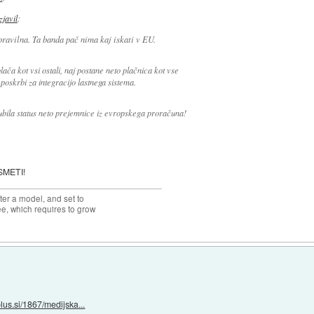
izjavil
:
pravilna. Ta banda pač nima kaj iskati v EU.
lača kot vsi ostali, naj postane neto plačnica kot vse
 poskrbi za integracijo lastnega sistema.
gubila status neto prejemnice iz evropskega proračuna!
 SMETI!
ter a model, and set to
ree, which requires to grow
lus.si/1867/medijska...