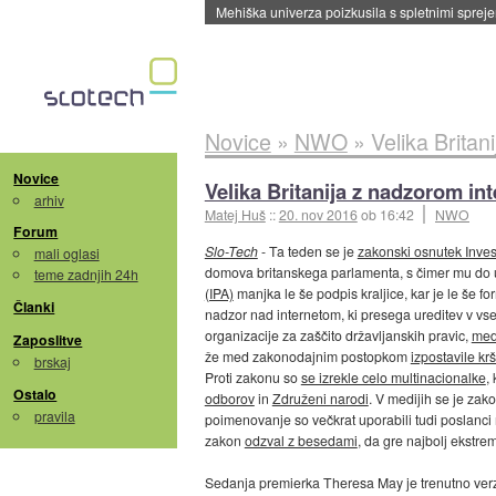
Evropska vesoljska agencija razvija svojo rak
Novice
»
NWO
»
Velika Britan
Novice
Velika Britanija z nadzorom int
arhiv
Matej Huš
::
20. nov 2016
ob 16:42
NWO
Forum
Slo-Tech
- Ta teden se je
zakonski osnutek Inves
mali oglasi
domova britanskega parlamenta, s čimer mu do u
teme zadnjih 24h
(IPA)
manjka le še podpis kraljice, kar je le še fo
Članki
nadzor nad internetom, ki presega ureditev v vs
organizacije za zaščito državljanskih pravic,
med 
Zaposlitve
že med zakonodajnim postopkom
izpostavile krš
brskaj
Proti zakonu so
se izrekle celo multinacionalke
,
Ostalo
odborov
in
Združeni narodi
. V medijih se je zak
pravila
poimenovanje so večkrat uporabili tudi poslanci
zakon
odzval z besedami
, da gre najbolj ekstr
Sedanja premierka Theresa May je trenutno verzi