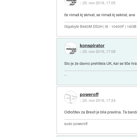
::
20. nov 2016, 17:05
če nimaš kj skrivat, se nimaš kj sekirat, ane
Gigabyte B460M DS3H | I5 - 10400F | 16GB
konspirator
::
20. nov 2016, 17:08
Slo je že davno prehitela UK, kar se tiče h
--
poweroff
::
20. nov 2016, 17:24
Odločitev za Brexit je bila pravilna. Ta band
sudo poweroff