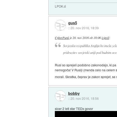
LPOK.d
gus5
::
20. nov 2016, 18:39
CyberPunk
je
20. nov 2016 ob 18:06
izjavil
:
Sovjetska respublika Anglija bo imela zel
pridruzitev sovjetski uniji pod budnim oc
Rusi so sprejeli podobno zakonodajo, ki pa 
nemogoča! V Rusiji (menda celo na celem svet
morali. Skratka, čeprav je zakon sprejet, se 
bobby
::
20. nov 2016, 18:56
sicer 2 leti star TEDx govor