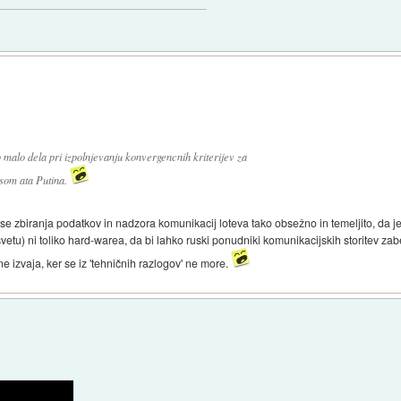
o malo dela pri izpolnjevanju konvergencnih kriterijev za
esom ata Putina.
se zbiranja podatkov in nadzora komunikacij loteva tako obsežno in temeljito, da 
u) ni toliko hard-warea, da bi lahko ruski ponudniki komunikacijskih storitev zabel
ne izvaja, ker se iz 'tehničnih razlogov' ne more.