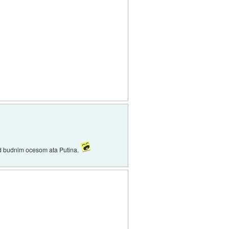
 pod budnim ocesom ata Putina.