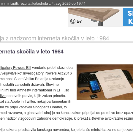
eto za večkratno uporabo
::
4. avg 2026 ob 19:41
ija z nadzorom interneta skočila v leto 1984
erneta skočila v leto 1984
tigatory Powers Bill
vendarle prebil skozi oba
veljavitve kot
Investigatory Powers Act 2016
rmalnost. S tem Velika Britanija uzakonja
eh ostalih zahodnih državah. Številne
njimi tudi Amnesty International
in
EFF
, so
itve
osnovnih pravic, ki jih zakon prinaša.
 kot sta Apple in Twitter,
nekaj parlamentarnih
ona že prijel vzdevek Snooper's Charter, to
 med razpravo, a glasovalni stroj je na koncu zakon pripeljal do potrditve brez o
emen nadzor v zgodovini zahodne demokracije, ki prekaša številne avtokratske režim
jo zakona predstavila lanskega novembra, ko je bila še ministrica za notranje zade