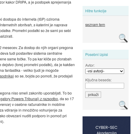
dzor kakor DRIPA, a je postopek sprejemanja
Hitre funkcije
i dostopa do interneta (ISP) oziroma
seznam tem
internetnih storitvah, s katerimi je naprava
podatke. Prometni podatki so že sami po sebi
lizirati.
i 12 mesecev. Za dostop do njih organi pregona
deva tudi postavitev sistema centralne
Posebni izpisi
ene same točke. To pa kar kliče po zlorabah
 dejstvo (torej prometni podatki), da je kakšen
Avtor:
na fantastika - veliko ljudi je mogoče
 sodnika
) so se, bojda po pomoti, že prodajali
Ključna beseda:
pregona niso smeli zakonito uporabljati. To bo
tigatory Powers Tribunal) z razsodbo
, da so 17
erence
) v osebne računalnike in mobilne
, za vdiranje in množično vohunjenje za
konsko obvezani nuditi podporo in pomoč pri
i).