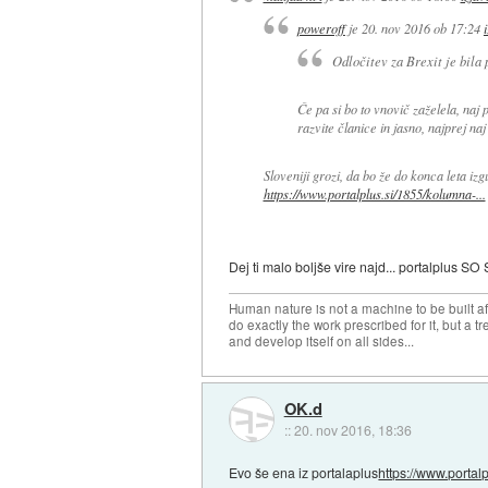
poweroff
je
20. nov 2016 ob 17:24
Odločitev za Brexit je bila 
Če pa si bo to vnovič zaželela, naj p
razvite članice in jasno, najprej naj
Sloveniji grozi, da bo že do konca leta iz
https://www.portalplus.si/1855/kolumna-...
Dej ti malo boljše vire najd... portalplus SO
Human nature is not a machine to be built af
do exactly the work prescribed for it, but a t
and develop itself on all sides...
OK.d
::
20. nov 2016, 18:36
Evo še ena iz portalaplus
https://www.portalp