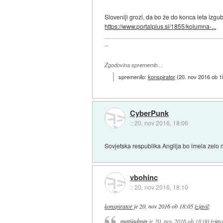
Sloveniji grozi, da bo že do konca leta izg
https://www.portalplus.si/1855/kolumna-...
--
Zgodovina sprememb…
spremenilo:
konspirator
(
20. nov 2016 ob 1
CyberPunk
::
20. nov 2016, 18:06
Sovjetska respublika Anglija bo imela zelo 
vbohinc
::
20. nov 2016, 18:10
konspirator
je
20. nov 2016 ob 18:05
izjavil
:
matijadmin
je
20. nov 2016 ob 18:00
izjavi