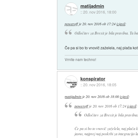
matijadmin
::
20. nov 2016, 18:00
poweroff
je
20. nov 2016 ob 17:24
izjavil
:
Odločitev za Brexit je bila pravilna. Ta b
Če pa si bo to vnovič zaželela, naj plača kot
Vrnite nam techno!
konspirator
::
20. nov 2016, 18:05
matijadmin
je
20. nov 2016 ob 18:00
izjavil
:
poweroff
je
20. nov 2016 ob 17:24
izjavil
:
Odločitev za Brexit je bila pravilna
Če pa si bo to vnovič zaželela, naj plača k
jasno, najprej naj poskrbi za integracijo l