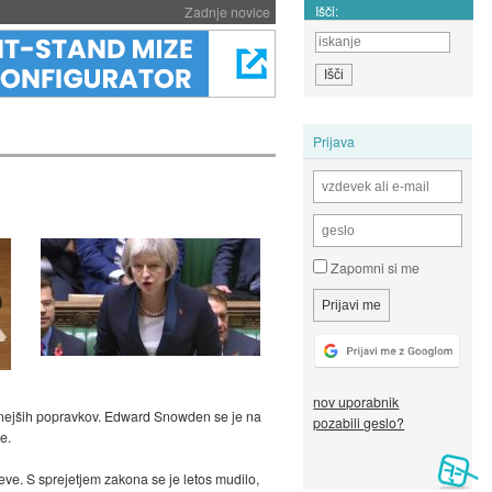
Išči:
Zadnje novice
Prijava
Zapomni si me
nov uporabnik
paznejših popravkov. Edward Snowden se je na
pozabili geslo?
e.
ve. S sprejetjem zakona se je letos mudilo,