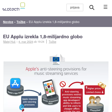
☰
Novice
»
Tožbe
»
EU Applu izrekla 1,8-milijardno globo
EU Applu izrekla 1,8-milijardno globo
Matej Huš
::
4. mar 2024
ob 19:24
Tožbe