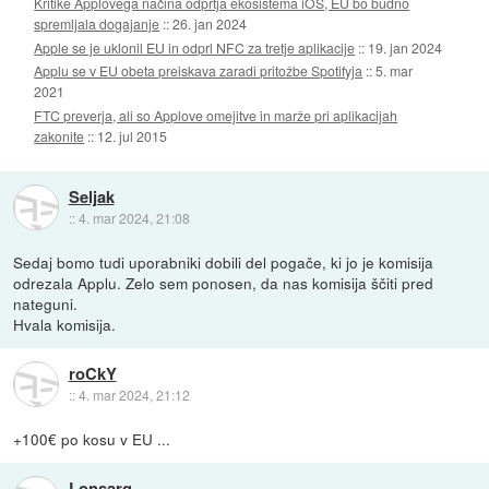
Kritike Applovega načina odprtja ekosistema iOS, EU bo budno
spremljala dogajanje
::
26. jan 2024
Apple se je uklonil EU in odprl NFC za tretje aplikacije
::
19. jan 2024
Applu se v EU obeta preiskava zaradi pritožbe Spotifyja
::
5. mar
2021
FTC preverja, ali so Applove omejitve in marže pri aplikacijah
zakonite
::
12. jul 2015
Seljak
::
4. mar 2024, 21:08
Sedaj bomo tudi uporabniki dobili del pogače, ki jo je komisija
odrezala Applu. Zelo sem ponosen, da nas komisija ščiti pred
nateguni.
Hvala komisija.
roCkY
::
4. mar 2024, 21:12
+100€ po kosu v EU ...
Lonsarg