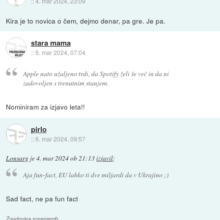
::
4. mar 2024, 23:09
Kira je to novica o čem, dejmo denar, pa gre. Je pa.
stara mama
::
5. mar 2024, 07:04
Apple nato užaljeno trdi, da Spotify želi še več in da ni
zadovoljen s trenutnim stanjem.
Nominiram za izjavo leta!!
pirlo
::
6. mar 2024, 09:57
Lonsarg
je
4. mar 2024 ob 21:13
izjavil
:
Aja fun-fact, EU lahko ti dve miljardi da v Ukrajino ;)
Sad fact, ne pa fun fact
Zgodovina sprememb…