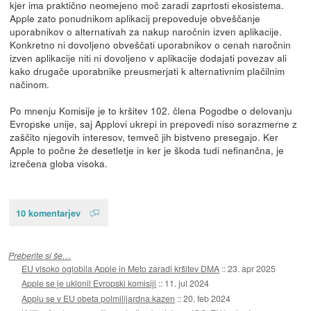
kjer ima praktično neomejeno moč zaradi zaprtosti ekosistema.
Apple zato ponudnikom aplikacij prepoveduje obveščanje
uporabnikov o alternativah za nakup naročnin izven aplikacije.
Konkretno ni dovoljeno obveščati uporabnikov o cenah naročnin
izven aplikacije niti ni dovoljeno v aplikacije dodajati povezav ali
kako drugače uporabnike preusmerjati k alternativnim plačilnim
načinom.
Po mnenju Komisije je to kršitev 102. člena Pogodbe o delovanju
Evropske unije, saj Applovi ukrepi in prepovedi niso sorazmerne z
zaščito njegovih interesov, temveč jih bistveno presegajo. Ker
Apple to počne že desetletje in ker je škoda tudi nefinančna, je
izrečena globa visoka.
10 komentarjev
Preberite si še…
EU visoko oglobila Apple in Meto zaradi kršitev DMA
::
23. apr 2025
Apple se je uklonil Evropski komisiji
::
11. jul 2024
Applu se v EU obeta polmilijardna kazen
::
20. feb 2024