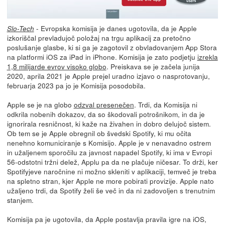
- Evropska komisija je danes ugotovila, da je Apple
Slo-Tech
izkoriščal prevladujoč položaj na trgu aplikacij za pretočno
poslušanje glasbe, ki si ga je zagotovil z obvladovanjem App Stora
na platformi iOS za iPad in iPhone. Komisija je zato podjetju
izrekla
1,8 milijarde evrov visoko globo
. Preiskava se je začela junija
2020, aprila 2021 je Apple prejel uradno izjavo o nasprotovanju,
februarja 2023 pa jo je Komisija posodobila.
Apple se je na globo
odzval presenečen
. Trdi, da Komisija ni
odkrila nobenih dokazov, da so škodovali potrošnikom, in da je
ignorirala resničnost, ki kaže na živahen in dobro delujoč sistem.
Ob tem se je Apple obregnil ob švedski Spotify, ki mu očita
nenehno komuniciranje s Komisijo. Apple je v nenavadno ostrem
in užaljenem sporočilu za javnost napadel Spotify, ki ima v Evropi
56-odstotni tržni delež, Applu pa da ne plačuje ničesar. To drži, ker
Spotifyjeve naročnine ni možno skleniti v aplikaciji, temveč je treba
na spletno stran, kjer Apple ne more pobirati provizije. Apple nato
užaljeno trdi, da Spotify želi še več in da ni zadovoljen s trenutnim
stanjem.
Komisija pa je ugotovila, da Apple postavlja pravila igre na iOS,