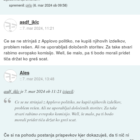
spremenil:
pirlo
(
6. mar 2024 ob 09:58
)
asdf_jklc
::
7. mar 2024, 11:21
Ce se ne strinjaš z Applovo politiko, ne kupiš njihovih izdelkov,
problem rešen. Ali ne uporabljaš določenih storitev. Za take stvari
rabimo evropsko komisijo. Well, še malo, pa ti bodo morali pridet
tiča držat ko greš scat.
Ales
::
7. mar 2024, 13:48
asdf_jklc
je
7. mar 2024 ob 11:21
izjavil
:
Ce se ne strinjaš z Applovo politiko, ne kupiš njihovih izdelkov,
problem rešen. Ali ne uporabljaš določenih storitev. Za take
stvari rabimo evropsko komisijo. Well, še malo, pa ti bodo
morali pridet tiča držat ko greš scat.
Če si na pohodu postanja prispevkov kjer dokazuješ, da ti nič ni