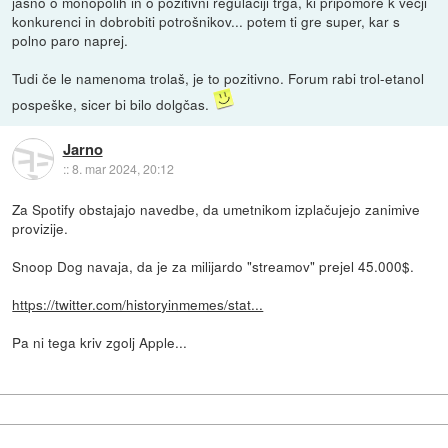
jasno o monopolih in o pozitivni regulaciji trga, ki pripomore k večji
konkurenci in dobrobiti potrošnikov... potem ti gre super, kar s
polno paro naprej.
Tudi če le namenoma trolaš, je to pozitivno. Forum rabi trol-etanol
pospeške, sicer bi bilo dolgčas.
Jarno
::
8. mar 2024, 20:12
Za Spotify obstajajo navedbe, da umetnikom izplačujejo zanimive
provizije.
Snoop Dog navaja, da je za milijardo "streamov" prejel 45.000$.
https://twitter.com/historyinmemes/stat...
Pa ni tega kriv zgolj Apple...