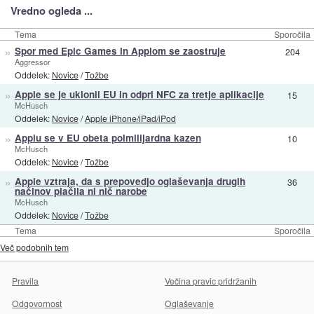
Vredno ogleda ...
Tema
Sporočila
»
Spor med Epic Games in Applom se zaostruje
204
Aggressor
Oddelek:
Novice
/
Tožbe
»
Apple se je uklonil EU in odprl NFC za tretje aplikacije
15
McHusch
Oddelek:
Novice
/
Apple iPhone/iPad/iPod
»
Applu se v EU obeta polmilijardna kazen
10
McHusch
Oddelek:
Novice
/
Tožbe
»
Apple vztraja, da s prepovedjo oglaševanja drugih
36
načinov plačila ni nič narobe
McHusch
Oddelek:
Novice
/
Tožbe
Tema
Sporočila
Več podobnih tem
Pravila
Večina pravic pridržanih
Odgovornost
Oglaševanje