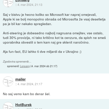
::
4. mar 2024, 21:13
Saj v bistvu je hecno koliko so Microsoft kar naprej omejevali,
Apple ki se bolj monopolno obnaša od Microsofta že vsaj desetletja
pa je bil kar nekako spregledan.
Anti-steering je dobesedno najbolj nagnusna omejitev, vse ostalo,
tudi 30% provizija, ni tako kritično kot ta cenzura, da sploh ne smeš
uporabnika obvestit o tem kam naj gre sklenit naročnino.
Aja fun-fact, EU lahko ti dve miljardi da v Ukrajino ;)
Zgodovina sprememb…
spremenil:
Lonsarg
(
4. mar 2024 ob 21:17
)
mailer
::
4. mar 2024, 21:17
No saj vemo kam bo denar šel.
HotBurek