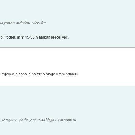
a so jasna in malodane oderuška.
golj "oderuških" 15-30% ampak precej več.
e trgovec, glasba je pa tržno blago v tem primeru.
 je trgovec, glasba je pa tržno blago v tem primeru.