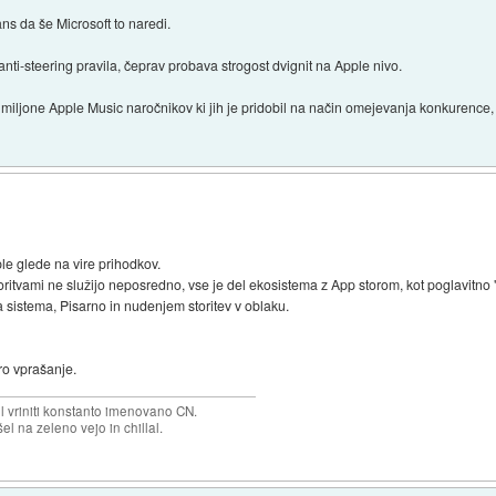
ans da še Microsoft to naredi.
i-steering pravila, čeprav probava strogost dvignit na Apple nivo.
il miljone Apple Music naročnikov ki jih je pridobil na način omejevanja konkurence
pple glede na vire prihodkov.
oritvami ne služijo neposredno, vse je del ekosistema z App storom, kot poglavitno 
a sistema, Pisarno in nudenjem storitev v oblaku.
bro vprašanje.
el vriniti konstanto imenovano CN.
el na zeleno vejo in chillal.