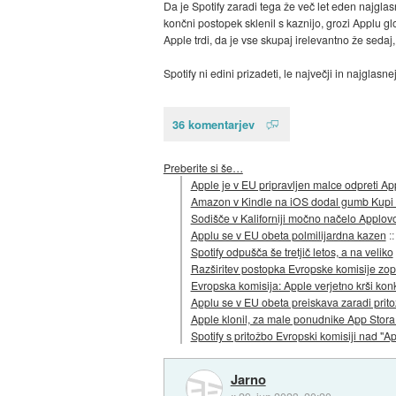
Da je Spotify zaradi tega že več let eden najglas
končni postopek sklenil s kaznijo, grozi Applu gl
Apple trdi, da je vse skupaj irelevantno že sedaj
Spotify ni edini prizadeti, le največji in najglas
36 komentarjev
Preberite si še…
Apple je v EU pripravljen malce odpreti Ap
Amazon v Kindle na iOS dodal gumb Kupi 
Sodišče v Kaliforniji močno načelo Applov
Applu se v EU obeta polmilijardna kazen
:
Spotify odpušča še tretjič letos, a na veliko
Razširitev postopka Evropske komisije zop
Evropska komisija: Apple verjetno krši ko
Applu se v EU obeta preiskava zaradi prito
Apple klonil, za male ponudnike App Stora p
Spotify s pritožbo Evropski komisiji nad "Ap
Jarno