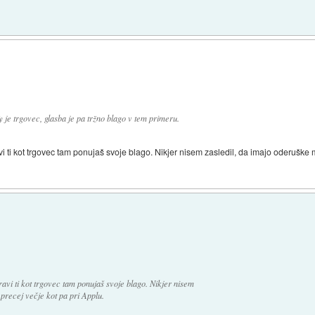
 je trgovec, glasba je pa tržno blago v tem primeru.
i ti kot trgovec tam ponujaš svoje blago. Nikjer nisem zasledil, da imajo oderuške 
avi ti kot trgovec tam ponujaš svoje blago. Nikjer nisem
precej večje kot pa pri Applu.