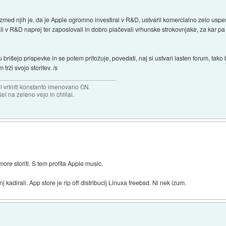
 izmed njih je, da je Apple ogromno investiral v R&D, ustvaril komercialno zelo uspeš
ali v R&D naprej ter zaposlovali in dobro plačevali vrhunske strokovnjake, za kar p
rišejo prispevke in se potem pritožuje, povedati, naj si ustvari lasten forum, tako 
 trži svojo storitev. /s
el vriniti konstanto imenovano CN.
el na zeleno vejo in chillal.
ore storiti. S tem profita Apple music.
nj kadirali. App store je rip off distribucij Linuxa freebsd. Ni nek izum.