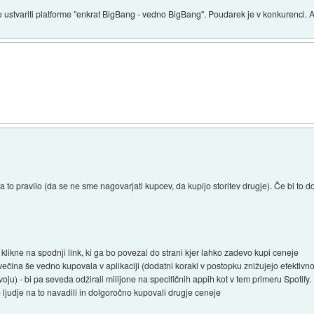
ustvariti platforme "enkrat BigBang - vedno BigBang". Poudarek je v konkurenci. 
 to pravilo (da se ne sme nagovarjati kupcev, da kupijo storitev drugje). Če bi to do
likne na spodnji link, ki ga bo povezal do strani kjer lahko zadevo kupi ceneje
i večina še vedno kupovala v aplikaciji (dodatni koraki v postopku znižujejo efektivn
ju) - bi pa seveda odžirali milijone na specifičnih appih kot v tem primeru Spotify.
 ljudje na to navadili in dolgoročno kupovali drugje ceneje