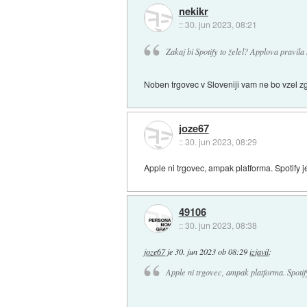
nekikr
::
30. jun 2023, 08:21
Zakaj bi Spotify to želel? Applova pravil
Noben trgovec v Sloveniji vam ne bo vzel z
joze67
::
30. jun 2023, 08:29
Apple ni trgovec, ampak platforma. Spotify j
49106
::
30. jun 2023, 08:38
joze67
je
30. jun 2023 ob 08:29
izjavil
:
Apple ni trgovec, ampak platforma. Spotify