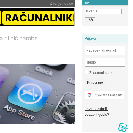
Išči:
Zadnje novice
a ni nič narobe
Prijava
Zapomni si me
nov uporabnik
pozabili geslo?