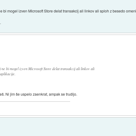
 bi mogel izven Microsoft Store delat transakcij ali linkov ali sploh z besedo omen
.
ne bi mogel izven Microsoft Store delat transakcij ali linkov ali
aplikacije.
eš. Ni jim še uspelo zaenkrat, ampak se trudijo.