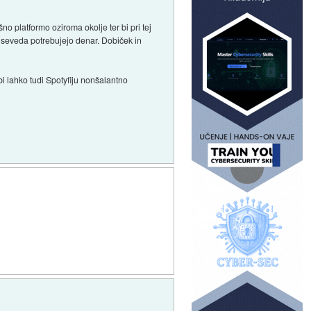
no platformo oziroma okolje ter bi pri tej
a seveda potrebujejo denar. Dobiček in
bi lahko tudi Spotyfiju nonšalantno