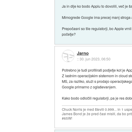
Ja in dlje ko bodo Applu to dovolili, več je š
Mimogrede Google ima precej manj stroga ant
Prepočasni so tile regulatorji, bo Apple vrn
početje?
Jarno
::
30. jun 2023, 06:50
Potrebno je tudi profilirati podjetje kot je A
Z lastnim operacijskim sistemom in cloud st
MS, za razliko, služi s prodajo operacijskeg
Google primarno z oglaševanjem.
Kako bodo odločili regulatorji, pa je res do
Chuck Norris je med števili 0.999... in 1 usp
James Bond je že pred časi mislil, da bo priš
#65W!