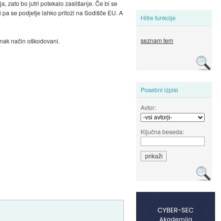
a, zato bo jutri potekalo zaslišanje. Če bi se
i pa se podjetje lahko pritoži na Sodišče EU. A
Hitre funkcije
seznam tem
a enak način oškodovani.
Posebni izpisi
Avtor:
Ključna beseda: