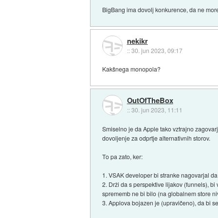
BigBang ima dovolj konkurence, da ne more 
nekikr
::
30. jun 2023, 09:17
Kakšnega monopola?
OutOfTheBox
::
30. jun 2023, 11:11
Smiselno je da Apple tako vztrajno zagovarja
dovoljenje za odprtje alternativnih storov.
To pa zato, ker:
1. VSAK developer bi stranke nagovarjal da k
2. Drži da s perspektive lijakov (funnels), b
sprememb ne bi bilo (na globalnem store nivo
3. Applova bojazen je (upravičeno), da bi se