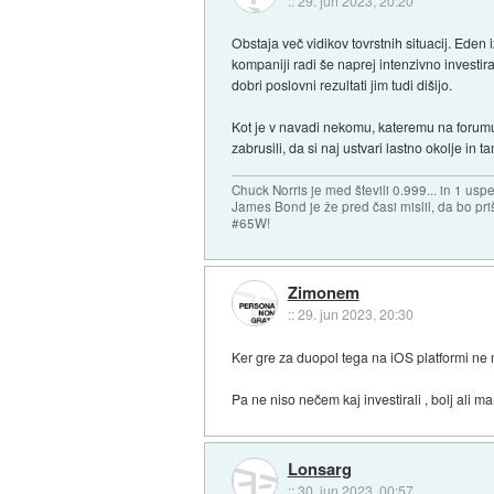
::
29. jun 2023, 20:20
Obstaja več vidikov tovrstnih situacij. Eden
kompaniji radi še naprej intenzivno investir
dobri poslovni rezultati jim tudi dišijo.
Kot je v navadi nekomu, kateremu na forumu b
zabrusili, da si naj ustvari lastno okolje in tam
Chuck Norris je med števili 0.999... in 1 usp
James Bond je že pred časi mislil, da bo priš
#65W!
Zimonem
::
29. jun 2023, 20:30
Ker gre za duopol tega na iOS platformi ne m
Pa ne niso nečem kaj investirali , bolj ali ma
Lonsarg
::
30. jun 2023, 00:57