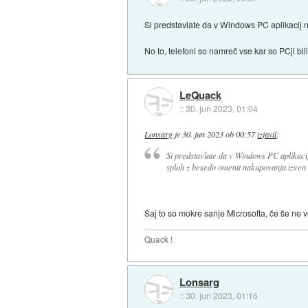
Si predstavlate da v Windows PC aplikacij ne
No to, telefoni so namreč vse kar so PCji bili
LeQuack
::
30. jun 2023, 01:04
Lonsarg
je
30. jun 2023 ob 00:57
izjavil
:
Si predstavlate da v Windows PC aplikacij 
sploh z besedo omenit nakupovanja izven 
Saj to so mokre sanje Microsofta, če še ne v
Quack !
Lonsarg
::
30. jun 2023, 01:16