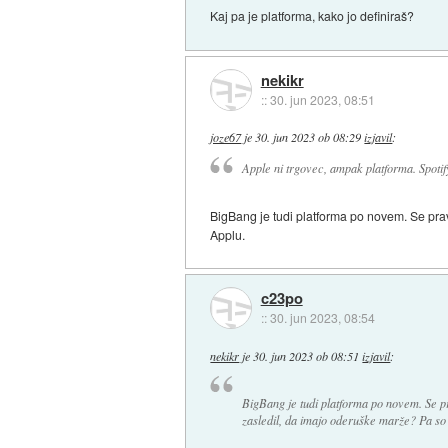
Kaj pa je platforma, kako jo definiraš?
nekikr
::
30. jun 2023, 08:51
joze67
je
30. jun 2023 ob 08:29
izjavil
:
Apple ni trgovec, ampak platforma. Spotify
BigBang je tudi platforma po novem. Se prav
Applu.
c23po
::
30. jun 2023, 08:54
nekikr
je
30. jun 2023 ob 08:51
izjavil
:
BigBang je tudi platforma po novem. Se pr
zasledil, da imajo oderuške marže? Pa so 