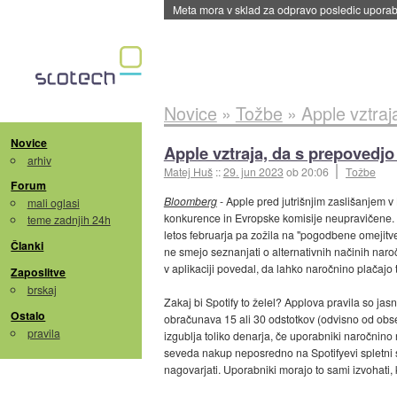
ByteDance trenira največji model umetne intel
Novice
»
Tožbe
»
Apple vztraj
Novice
Apple vztraja, da s prepovedjo
arhiv
Matej Huš
::
29. jun 2023
ob 20:06
Tožbe
Forum
Bloomberg
- Apple pred jutrišnjim zaslišanjem v
mali oglasi
konkurence in Evropske komisije neupravičene. 
teme zadnjih 24h
letos februarja pa zožila na "pogodbene omejitve
Članki
ne smejo seznanjati o alternativnih načinih naro
v aplikaciji povedal, da lahko naročnino plačajo 
Zaposlitve
brskaj
Zakaj bi Spotify to želel? Applova pravila so ja
Ostalo
obračunava 15 ali 30 odstotkov (odvisno od obse
pravila
izgublja toliko denarja, če uporabniki naročnino
seveda nakup neposredno na Spotifyevi spletni s
nagovarjati. Uporabniki morajo to sami izvohati,