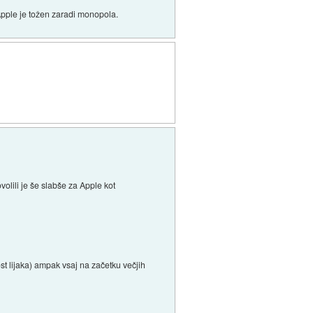
Apple je tožen zaradi monopola.
volili je še slabše za Apple kot
ost lijaka) ampak vsaj na začetku večjih