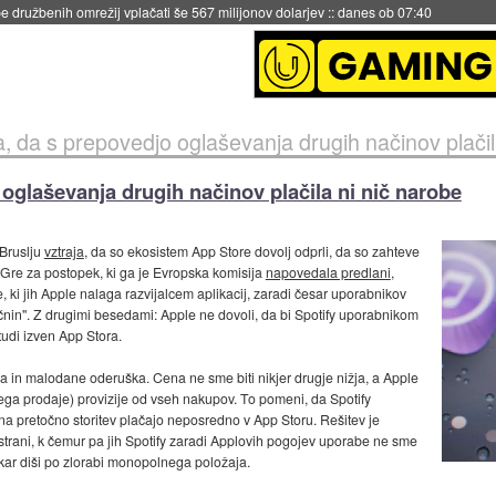
igence doslej
::
včeraj ob 21:37
a, da s prepovedjo oglaševanja drugih načinov plačil
 oglaševanja drugih načinov plačila ni nič narobe
 Bruslju
vztraja
, da so ekosistem App Store dovolj odprli, da so zahteve
Gre za postopek, ki ga je Evropska komisija
napovedala predlani
,
, ki jih Apple nalaga razvijalcem aplikacij, zaradi česar uporabnikov
čnin". Z drugimi besedami: Apple ne dovoli, da bi Spotify uporabnikom
tudi izven App Stora.
sna in malodane oderuška. Cena ne sme biti nikjer drugje nižja, a Apple
ga prodaje) provizije od vseh nakupov. To pomeni, da Spotify
 na pretočno storitev plačajo neposredno v App Storu. Rešitev je
trani, k čemur pa jih Spotify zaradi Applovih pogojev uporabe ne sme
 kar diši po zlorabi monopolnega položaja.