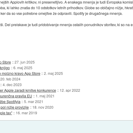
nejših Applovih kritikov, ni presenetljivo. A enakega mnenja je tudi Evropska komisij
oba, ki lahko znaša do 10 odstotkov letnih prihodkov. Globe so običajno nižje, hkrat
, ker da so vse potrebne omejitve že odpravili. Spotify je drugačnega mnenja.
nejši. Del preiskave je tudi pridobivanje mnenja ostalih ponudnikov storitev, ki so n
p Store
::
27. jun 2025
knjigo
::
6. maj 2025
o molzno kravo App Store
::
2. maj 2025
:
20. feb 2024
::
4. dec 2023
er Apple zaradi krnitve konkurence
::
12. apr 2022
nkurenčna pravila EU
::
1. maj 2021
žbe Spotifyja
::
5. mar 2021
ol nižje provizije
::
18. nov 2020
ple tax"
::
16. mar 2019