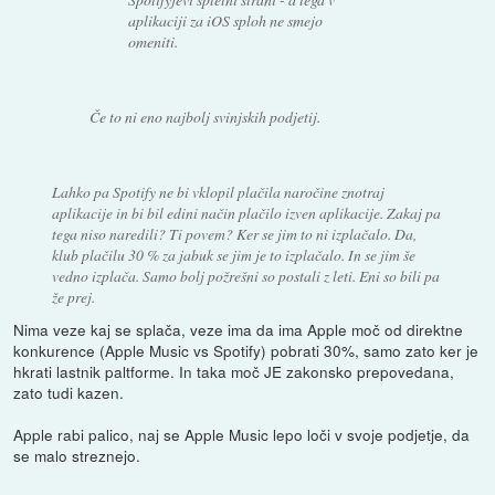
aplikaciji za iOS sploh ne smejo
omeniti.
Če to ni eno najbolj svinjskih podjetij.
Lahko pa Spotify ne bi vklopil plačila naročine znotraj
aplikacije in bi bil edini način plačilo izven aplikacije. Zakaj pa
tega niso naredili? Ti povem? Ker se jim to ni izplačalo. Da,
klub plačilu 30 % za jabuk se jim je to izplačalo. In se jim še
vedno izplača. Samo bolj požrešni so postali z leti. Eni so bili pa
že prej.
Nima veze kaj se splača, veze ima da ima Apple moč od direktne
konkurence (Apple Music vs Spotify) pobrati 30%, samo zato ker je
hkrati lastnik paltforme. In taka moč JE zakonsko prepovedana,
zato tudi kazen.
Apple rabi palico, naj se Apple Music lepo loči v svoje podjetje, da
se malo streznejo.