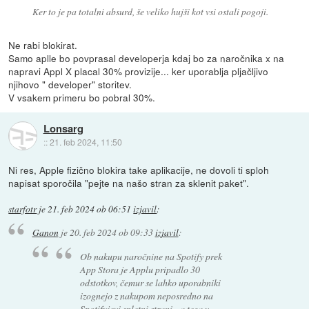
Ker to je pa totalni absurd, še veliko hujši kot vsi ostali pogoji.
Ne rabi blokirat.
Samo aplle bo povprasal developerja kdaj bo za naročnika x na
napravi Appl X placal 30% provizije... ker uporablja pljačljivo
njihovo " developer" storitev.
V vsakem primeru bo pobral 30%.
Lonsarg
::
21. feb 2024, 11:50
Ni res, Apple fizično blokira take aplikacije, ne dovoli ti sploh
napisat sporočila "pejte na našo stran za sklenit paket".
starfotr
je
21. feb 2024 ob 06:51
izjavil
:
Ganon
je
20. feb 2024 ob 09:33
izjavil
:
Ob nakupu naročnine na Spotify prek
App Stora je Applu pripadlo 30
odstotkov, čemur se lahko uporabniki
izognejo z nakupom neposredno na
Spotifyjevi spletni strani - a tega v