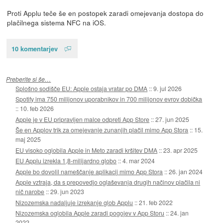
Proti Applu teče še en postopek zaradi omejevanja dostopa do
plačilnega sistema NFC na iOS.
10 komentarjev
Preberite si še…
Splošno sodišče EU: Apple ostaja vratar po DMA
::
9. jul 2026
Spotify ima 750 milijonov uporabnikov in 700 milijonov evrov dobička
::
10. feb 2026
Apple je v EU pripravljen malce odpreti App Store
::
27. jun 2025
Še en Applov trik za omejevanje zunanjih plačil mimo App Stora
::
15.
maj 2025
EU visoko oglobila Apple in Meto zaradi kršitev DMA
::
23. apr 2025
EU Applu izrekla 1,8-milijardno globo
::
4. mar 2024
Apple bo dovolil nameščanje aplikacij mimo App Stora
::
26. jan 2024
Apple vztraja, da s prepovedjo oglaševanja drugih načinov plačila ni
nič narobe
::
29. jun 2023
Nizozemska nadaljuje izrekanje glob Applu
::
21. feb 2022
Nizozemska oglobila Apple zaradi pogojev v App Storu
::
24. jan
2022