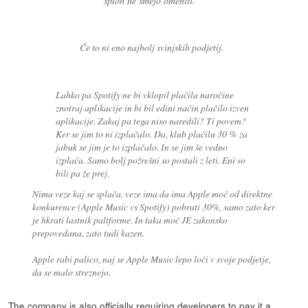
sploh ne smejo omeniti.
Če to ni eno najbolj svinjskih podjetij.
Lahko pa Spotify ne bi vklopil plačila naročine
znotraj aplikacije in bi bil edini način plačilo izven
aplikacije. Zakaj pa tega niso naredili? Ti povem?
Ker se jim to ni izplačalo. Da, klub plačilu 30 % za
jabuk se jim je to izplačalo. In se jim še vedno
izplača. Samo bolj požrešni so postali z leti. Eni so
bili pa že prej.
Nima veze kaj se splača, veze ima da ima Apple moč od direktne
konkurence (Apple Music vs Spotify) pobrati 30%, samo zato ker
je hkrati lastnik paltforme. In taka moč JE zakonsko
prepovedana, zato tudi kazen.
Apple rabi palico, naj se Apple Music lepo loči v svoje podjetje,
da se malo streznejo.
The company is also officially requiring developers to pay it a