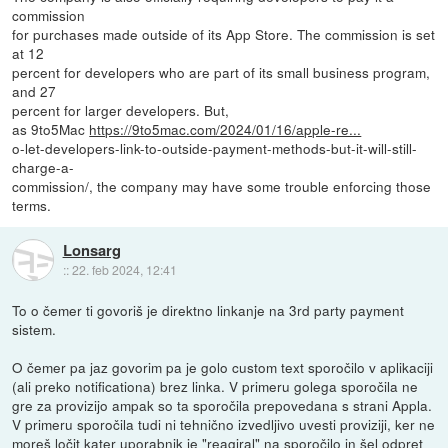
commission
for purchases made outside of its App Store. The commission is set
at 12
percent for developers who are part of its small business program,
and 27
percent for larger developers. But,
as 9to5Mac
https://9to5mac.com/2024/01/16/apple-re...
o-let-developers-link-to-outside-payment-methods-but-it-will-still-
charge-a-
commission/, the company may have some trouble enforcing those
terms.
Lonsarg
::
22. feb 2024, 12:41
To o čemer ti govoriš je direktno linkanje na 3rd party payment
sistem.
O čemer pa jaz govorim pa je golo custom text sporočilo v aplikaciji
(ali preko notificationa) brez linka. V primeru golega sporočila ne
gre za provizijo ampak so ta sporočila prepovedana s strani Appla.
V primeru sporočila tudi ni tehnično izvedljivo uvesti proviziji, ker ne
moreš ločit kater uporabnik je "reagiral" na sporočilo in šel odpret