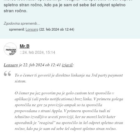
spletno stran ročno, kdo pa je sam od sebe šel odpret spletno
stran ročno.
Zgodovina sprememb…
spremenil:
Lonsarg
(
22. feb 2024 ob 12:44
)
Mr.B
::
24. feb 2024, 15:14
Lonsarg
je
22. feb 2024 ob 12:41
izjavil
:
To o čemer ti govoriš je direktno linkanje na 3rd party payment
sistem.
O čemer pa jaz govorim pa je golo custom text sporočilo v
aplikaciji (ali preko notificationa) brez linka. V primeru golega
sporočila ne gre za provizijo ampak so ta sporočila
prepovedana s strani Appla. V primeru sporočila tudi ni
tehnično izvedljivo uvesti proviziji, ker ne moreš ločit kater
uporabnik je "reagiral" na sporočilo in šel odpret spletno stran
ročno, kdo pa je sam od sebe šel odpret spletno stran ročno.