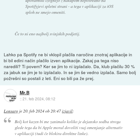
uporabniki izognejo z nakupom neposredno na
Spotifyjevi spletni strani - a tega v aplikaciji za iOS
sploh ne smejo omeniti.
Če to ni eno najbolj svinjskih podjetij.
Lahko pa Spotify ne bi vklopil plačila naročine znotraj aplikacije in
bi bil edini način plačilo izven aplikacije. Zakaj pa tega niso
naredili? Ti povem? Ker se jim to ni izplačalo. Da, klub plačilu 30 %
za jabuk se jim je to izplačalo. In se jim še vedno izplača. Samo bolj
požrešni so postali z leti. Eni so bili pa že prej.
Mr.B
::
21. feb 2024, 08:12
Lonsarg
je
20. feb 2024 ob 20:47
izjavil
:
Bolj kot kazen bi me zanimalo koliko je dejansko sodba stroga
glede tega da bi Apple moral dovoliti vsaj omenjanje alternativ
v aplikaciji (tudi če blokira direktne linke).