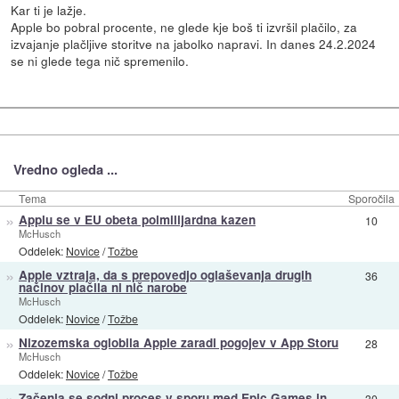
Kar ti je lažje.
Apple bo pobral procente, ne glede kje boš ti izvršil plačilo, za
izvajanje plačljive storitve na jabolko napravi. In danes 24.2.2024
se ni glede tega nič spremenilo.
Vredno ogleda ...
Tema
Sporočila
»
Applu se v EU obeta polmilijardna kazen
10
McHusch
Oddelek:
Novice
/
Tožbe
»
Apple vztraja, da s prepovedjo oglaševanja drugih
36
načinov plačila ni nič narobe
McHusch
Oddelek:
Novice
/
Tožbe
»
Nizozemska oglobila Apple zaradi pogojev v App Storu
28
McHusch
Oddelek:
Novice
/
Tožbe
»
Začenja se sodni proces v sporu med Epic Games in
30