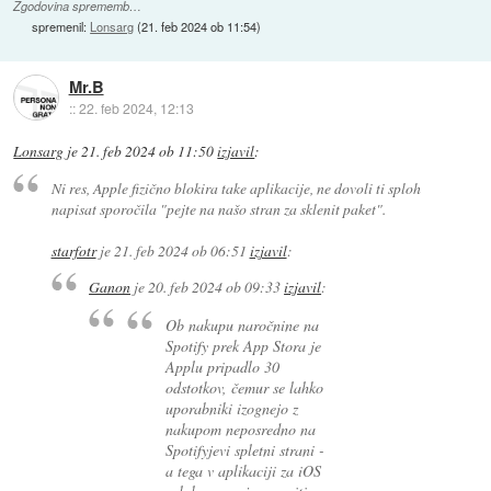
Zgodovina sprememb…
spremenil:
Lonsarg
(
21. feb 2024 ob 11:54
)
Mr.B
::
22. feb 2024, 12:13
Lonsarg
je
21. feb 2024 ob 11:50
izjavil
:
Ni res, Apple fizično blokira take aplikacije, ne dovoli ti sploh
napisat sporočila "pejte na našo stran za sklenit paket".
starfotr
je
21. feb 2024 ob 06:51
izjavil
:
Ganon
je
20. feb 2024 ob 09:33
izjavil
:
Ob nakupu naročnine na
Spotify prek App Stora je
Applu pripadlo 30
odstotkov, čemur se lahko
uporabniki izognejo z
nakupom neposredno na
Spotifyjevi spletni strani -
a tega v aplikaciji za iOS