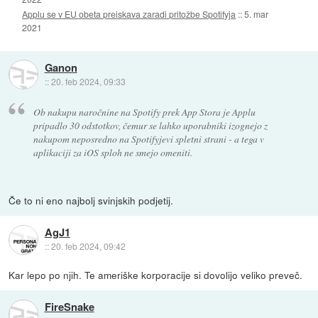
Applu se v EU obeta preiskava zaradi pritožbe Spotifyja
::
5. mar
2021
Ganon
::
20. feb 2024, 09:33
Ob nakupu naročnine na Spotify prek App Stora je Applu
pripadlo 30 odstotkov, čemur se lahko uporabniki izognejo z
nakupom neposredno na Spotifyjevi spletni strani - a tega v
aplikaciji za iOS sploh ne smejo omeniti.
Če to ni eno najbolj svinjskih podjetij.
AgJ1
::
20. feb 2024, 09:42
Kar lepo po njih. Te ameriške korporacije si dovolijo veliko preveč.
FireSnake