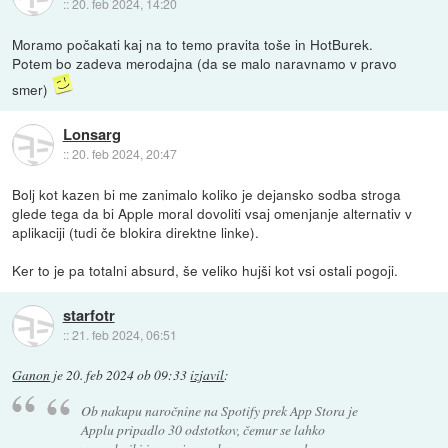
::
20. feb 2024, 14:20
Moramo počakati kaj na to temo pravita toše in HotBurek.
Potem bo zadeva merodajna (da se malo naravnamo v pravo
smer)
Lonsarg
::
20. feb 2024, 20:47
Bolj kot kazen bi me zanimalo koliko je dejansko sodba stroga
glede tega da bi Apple moral dovoliti vsaj omenjanje alternativ v
aplikaciji (tudi če blokira direktne linke).
Ker to je pa totalni absurd, še veliko hujši kot vsi ostali pogoji.
starfotr
::
21. feb 2024, 06:51
Ganon
je
20. feb 2024 ob 09:33
izjavil
:
Ob nakupu naročnine na Spotify prek App Stora je
Applu pripadlo 30 odstotkov, čemur se lahko