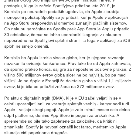
postopku, ki ga je začela Spotifyjeva pritožba leta 2019, je
Komisija po neuradnih podatkih ugotovila, da Apple zlorablja
monopolni položaj. Spotify se je pritožil, ker je Apple v aplikacijah
na App Storu prepovedoval omembo zunanjih plačilnih sistemov.
Ob nakupu naročnine na Spotify prek App Stora je Applu pripadlo
30 odstotkov, čemur se lahko uporabniki izognejo z nakupom
neposredno na Spotifyjevi spletni strani - a tega v aplikaciji za iOS
sploh ne smejo omeniti.
Komisija bo Applu izrekla visoko globo, ker je njegovo ravnanje
nezakonito oviranje konkurence. Prav tako bo od Appla zahtevala,
da sporno prakso konča, saj gre za nepoštene poslovne prakse. Z
višino 500 milijonov evrov globa sicer ne bo najvišja, bo pa med
višjimi. Je pa Apple v Franciji že doletela globa v višini 1,1 milijarde
evrov, ki je bila po pritožbi znižana na 372 milijonov evrov.
Po aktu o digitalnih trgih (DMA), ki je v EU začel veljati in se v
celoti uporabljati lani, za vratarje spletnih vsebin - kamor sodi tudi
Apple - veljajo strogi pogoji. Apple je zato minuli mesec celo delno
odprl platformo, denimo App Store in pogon za brskalnike. A
spremembe
so bile tako zapletene za založnike
, da kritik
ni
zmanjkalo
. Spotify je novosti označil kot farso, medtem ko Apple
situacijo vidi popolnoma drugače.