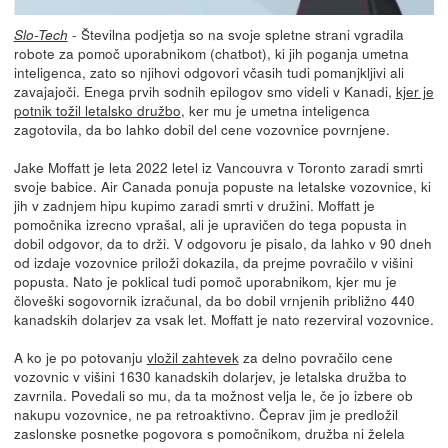
- Številna podjetja so na svoje spletne strani vgradila
Slo-Tech
robote za pomoč uporabnikom (chatbot), ki jih poganja umetna
inteligenca, zato so njihovi odgovori včasih tudi pomanjkljivi ali
zavajajoči. Enega prvih sodnih epilogov smo videli v Kanadi,
kjer je
potnik tožil letalsko družbo
, ker mu je umetna inteligenca
zagotovila, da bo lahko dobil del cene vozovnice povrnjene.
Jake Moffatt je leta 2022 letel iz Vancouvra v Toronto zaradi smrti
svoje babice. Air Canada ponuja popuste na letalske vozovnice, ki
jih v zadnjem hipu kupimo zaradi smrti v družini. Moffatt je
pomočnika izrecno vprašal, ali je upravičen do tega popusta in
dobil odgovor, da to drži. V odgovoru je pisalo, da lahko v 90 dneh
od izdaje vozovnice priloži dokazila, da prejme povračilo v višini
popusta. Nato je poklical tudi pomoč uporabnikom, kjer mu je
človeški sogovornik izračunal, da bo dobil vrnjenih približno 440
kanadskih dolarjev za vsak let. Moffatt je nato rezerviral vozovnice.
A ko je po potovanju
vložil zahtevek
za delno povračilo cene
vozovnic v višini 1630 kanadskih dolarjev, je letalska družba to
zavrnila. Povedali so mu, da ta možnost velja le, če jo izbere ob
nakupu vozovnice, ne pa retroaktivno. Čeprav jim je predložil
zaslonske posnetke pogovora s pomočnikom, družba ni želela