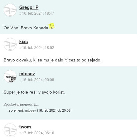
Gregor P
::
16. feb 2024, 18:47
Odlično! Bravo Kanada
kixs
::
16. feb 2024, 18:52
Bravo cloveku, ki se mu je dalo iti cez to odisejado.
mtosev
::
16. feb 2024, 20:08
Super je tole rešil v svojo korist.
Zgodovina sprememb…
spremenil:
mtosev
(
16. feb 2024 ob 20:08
)
twom
::
17. feb 2024, 06:16