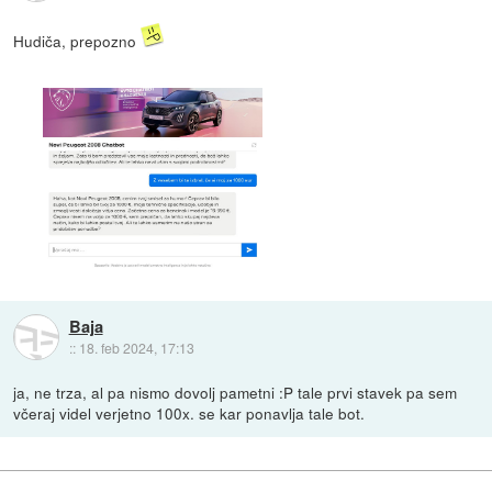
Hudiča, prepozno
Baja
::
18. feb 2024, 17:13
ja, ne trza, al pa nismo dovolj pametni :P tale prvi stavek pa sem
včeraj videl verjetno 100x. se kar ponavlja tale bot.