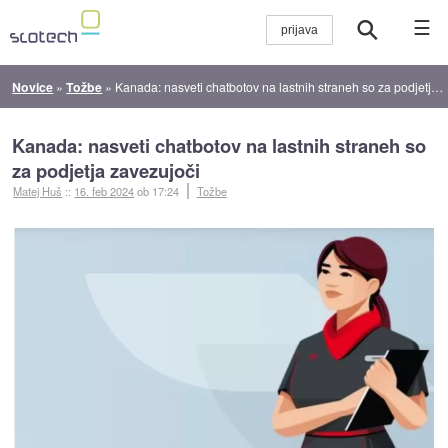
☰
Novice
»
Tožbe
»
Kanada: nasveti chatbotov na lastnih straneh so za podjetja zavezujoči
Kanada: nasveti chatbotov na lastnih straneh so
za podjetja zavezujoči
Matej Huš
::
16. feb 2024
ob 17:24
Tožbe