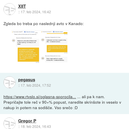
XIIT
::
17. feb 2024, 16:42
Zgleda bo treba po naslednji avto v Kanado:
pegasus
::
17. feb 2024, 17:52
https://www.rtvslo.si/oglasna-sporocila...
... ali pa k nam.
Prepričajte tole reč v 90+% popust, naredite skrinšote in veselo v
nakup in potem na sodišče. Vso srečo :D
Gregor P
::
18. feb 2024, 16:43