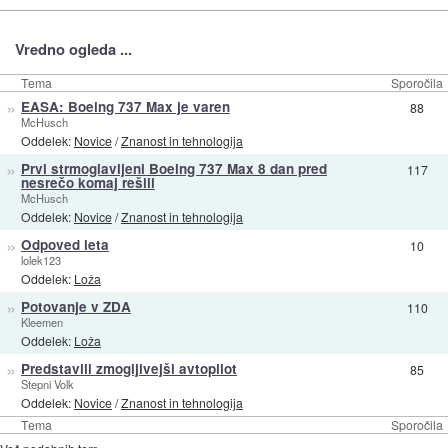
Vredno ogleda ...
Tema
Sporočila
»
EASA: Boeing 737 Max je varen
88
McHusch
Oddelek:
Novice
/
Znanost in tehnologija
»
Prvi strmoglavljeni Boeing 737 Max 8 dan pred
117
nesrečo komaj rešili
McHusch
Oddelek:
Novice
/
Znanost in tehnologija
»
Odpoved leta
10
lolek123
Oddelek:
Loža
»
Potovanje v ZDA
110
Kleemen
Oddelek:
Loža
»
Predstavili zmogljivejši avtopilot
85
Stepni Volk
Oddelek:
Novice
/
Znanost in tehnologija
Tema
Sporočila