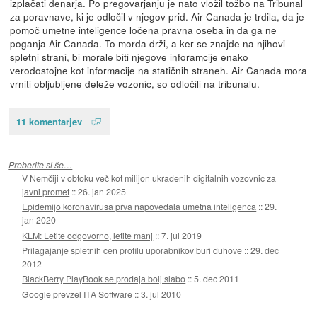
izplačati denarja. Po pregovarjanju je nato vložil tožbo na Tribunal
za poravnave, ki je odločil v njegov prid. Air Canada je trdila, da je
pomoč umetne inteligence ločena pravna oseba in da ga ne
poganja Air Canada. To morda drži, a ker se znajde na njihovi
spletni strani, bi morale biti njegove inforamcije enako
verodostojne kot informacije na statičnih straneh. Air Canada mora
vrniti obljubljene deleže vozonic, so odločili na tribunalu.
11 komentarjev
Preberite si še…
V Nemčiji v obtoku več kot milijon ukradenih digitalnih vozovnic za
javni promet
::
26. jan 2025
Epidemijo koronavirusa prva napovedala umetna inteligenca
::
29.
jan 2020
KLM: Letite odgovorno, letite manj
::
7. jul 2019
Prilagajanje spletnih cen profilu uporabnikov buri duhove
::
29. dec
2012
BlackBerry PlayBook se prodaja bolj slabo
::
5. dec 2011
Google prevzel ITA Software
::
3. jul 2010