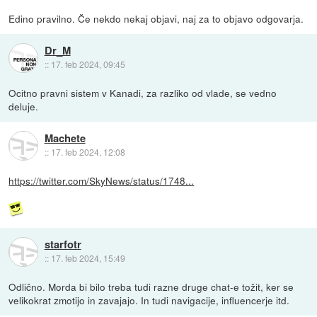
Edino pravilno. Če nekdo nekaj objavi, naj za to objavo odgovarja.
Dr_M
::
17. feb 2024, 09:45
Ocitno pravni sistem v Kanadi, za razliko od vlade, se vedno
deluje.
Machete
::
17. feb 2024, 12:08
https://twitter.com/SkyNews/status/1748...
starfotr
::
17. feb 2024, 15:49
Odlično. Morda bi bilo treba tudi razne druge chat-e tožit, ker se
velikokrat zmotijo in zavajajo. In tudi navigacije, influencerje itd.