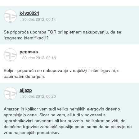
k4vz0024
::
30. dec 2012, 00:14
Se priporoča uporaba TOR pri spletnem nakupovanju, da se
izognemo identifikaciji?
pegasus
::
30. dec 2012, 00:18
Bolje - priporoča se nakupovanje v najbližji fizični trgovini, s
papirnatim denarjem.
aljazp
::
30. dec 2012, 00:20
Amazon in kolikor vem tudi veliko nemških e-trgovin dnevno
spreminjajo cene. Sicer ne vem, ali tudi v povezavi z
uporabnikovimi navadami ali kar privzeto. Velikokrat se vidi, da
določene trgovine zanalašč spustijo ceno, samo da se pojavijo na
vrhu najcenejših ponudnikov.