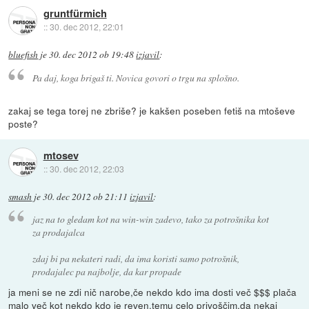
gruntfürmich
::
30. dec 2012, 22:01
bluefish
je
30. dec 2012 ob 19:48
izjavil
:
Pa daj, koga brigaš ti. Novica govori o trgu na splošno.
zakaj se tega torej ne zbriše? je kakšen poseben fetiš na mtoševe
poste?
mtosev
::
30. dec 2012, 22:03
smash
je
30. dec 2012 ob 21:11
izjavil
:
jaz na to gledam kot na win-win zadevo, tako za potrošnika kot
za prodajalca
zdaj bi pa nekateri radi, da ima koristi samo potrošnik,
prodajalec pa najbolje, da kar propade
ja meni se ne zdi nič narobe,če nekdo kdo ima dosti več $$$ plača
malo več kot nekdo kdo je reven.temu celo privoščim,da nekaj