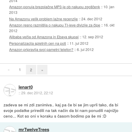
2014
Amazon ponuja brezplačne MP3-je ob nakupu zgoščenk
::
10. jan
2013
Na Amazonu velik problem lažne recenzije
::
24. dec 2012
Amazon resno razmišlja o nakupu TI-jeve divizije za čipe
::
16. okt
2012
Alibaba večja od Amazona in Ebaya skupaj
::
12. sep 2012
Personalizacija spletnih cen na poti
::
11. jul 2012
Amazon pripravlja svoj pametni telefon?
::
6. jul 2012
«
1
2
»
lenart0
::
29. dec 2012, 22:12
zadeva se mi zdi zanimiva.. kaj pa če bi se jim uprli tako, da bi
svoje podatke priredili na tak način da bi nam ponudili najnižjo
ceno... Kot so oni v koraku s časom bodimo pa še mi :D
mrTwelveTrees