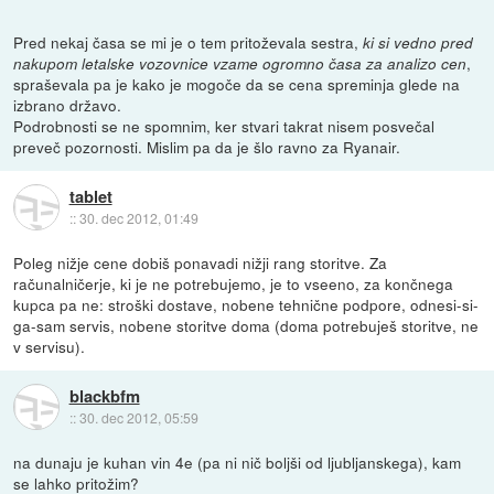
Pred nekaj časa se mi je o tem pritoževala sestra,
ki si vedno pred
,
nakupom letalske vozovnice vzame ogromno časa za analizo cen
spraševala pa je kako je mogoče da se cena spreminja glede na
izbrano državo.
Podrobnosti se ne spomnim, ker stvari takrat nisem posvečal
preveč pozornosti. Mislim pa da je šlo ravno za Ryanair.
tablet
::
30. dec 2012, 01:49
Poleg nižje cene dobiš ponavadi nižji rang storitve. Za
računalničerje, ki je ne potrebujemo, je to vseeno, za končnega
kupca pa ne: stroški dostave, nobene tehnične podpore, odnesi-si-
ga-sam servis, nobene storitve doma (doma potrebuješ storitve, ne
v servisu).
blackbfm
::
30. dec 2012, 05:59
na dunaju je kuhan vin 4e (pa ni nič boljši od ljubljanskega), kam
se lahko pritožim?