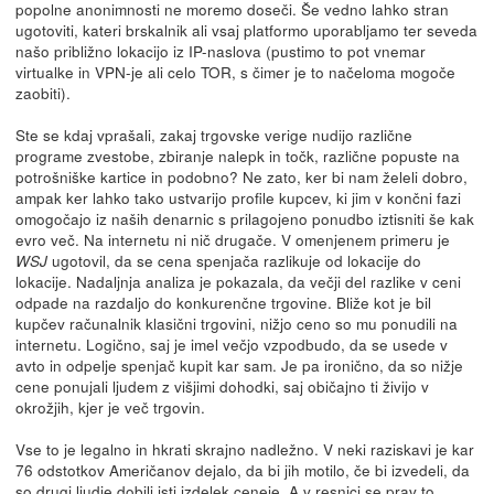
popolne anonimnosti ne moremo doseči. Še vedno lahko stran
ugotoviti, kateri brskalnik ali vsaj platformo uporabljamo ter seveda
našo približno lokacijo iz IP-naslova (pustimo to pot vnemar
virtualke in VPN-je ali celo TOR, s čimer je to načeloma mogoče
zaobiti).
Ste se kdaj vprašali, zakaj trgovske verige nudijo različne
programe zvestobe, zbiranje nalepk in točk, različne popuste na
potrošniške kartice in podobno? Ne zato, ker bi nam želeli dobro,
ampak ker lahko tako ustvarijo profile kupcev, ki jim v končni fazi
omogočajo iz naših denarnic s prilagojeno ponudbo iztisniti še kak
evro več. Na internetu ni nič drugače. V omenjenem primeru je
ugotovil, da se cena spenjača razlikuje od lokacije do
WSJ
lokacije. Nadaljnja analiza je pokazala, da večji del razlike v ceni
odpade na razdaljo do konkurenčne trgovine. Bliže kot je bil
kupčev računalnik klasični trgovini, nižjo ceno so mu ponudili na
internetu. Logično, saj je imel večjo vzpodbudo, da se usede v
avto in odpelje spenjač kupit kar sam. Je pa ironično, da so nižje
cene ponujali ljudem z višjimi dohodki, saj običajno ti živijo v
okrožjih, kjer je več trgovin.
Vse to je legalno in hkrati skrajno nadležno. V neki raziskavi je kar
76 odstotkov Američanov dejalo, da bi jih motilo, če bi izvedeli, da
so drugi ljudje dobili isti izdelek ceneje. A v resnici se prav to