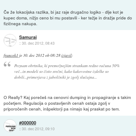
Če že lokacijska razlika, bi jaz raje drugačno logiko - dlje kot je
kupec doma, nižjo ceno bi mu postavili - ker težje in dražje pride do
fizičnega nakupa.
Samurai
::
30. dec 2012, 08:43
francek1
je
30. dec 2012 ob 08:28
izjavil
:
Poznam obrtnika, ki premožnejšim strankam redno računa 50%
več...in modeli so čisto srečni, kako kakovostne izdelke so
dobili...primerjava z jabolčniki je zgolj slučajna...
O Really? Kaj porečeš na cenovni dumping in propagiranje s takim
početjem. Regulacija o postavljenih cenah ostaja zgolj v
priporočenih cenah, inšpektorji pa nimajo kaj praskat po tem.
#000000
::
30. dec 2012, 09:10