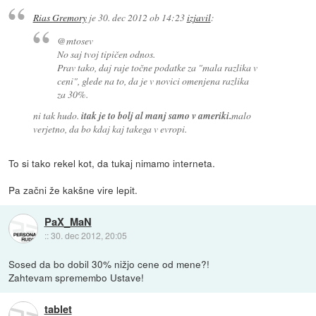
Rias Gremory
je
30. dec 2012 ob 14:23
izjavil
:
@mtosev
No saj tvoj tipičen odnos.
Prav tako, daj raje točne podatke za "mala razlika v
ceni", glede na to, da je v novici omenjena razlika
za 30%.
ni tak hudo.
itak je to bolj al manj samo v ameriki.
malo
verjetno, da bo kdaj kaj takega v evropi.
To si tako rekel kot, da tukaj nimamo interneta.
Pa začni že kakšne vire lepit.
PaX_MaN
::
30. dec 2012, 20:05
Sosed da bo dobil 30% nižjo cene od mene?!
Zahtevam spremembo Ustave!
tablet