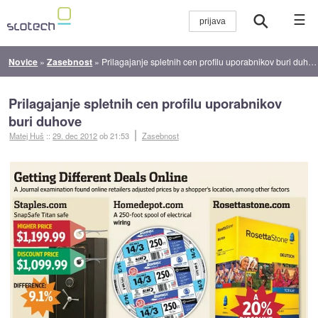
☰
Novice
»
Zasebnost
»
Prilagajanje spletnih cen profilu uporabnikov buri duhove
Prilagajanje spletnih cen profilu uporabnikov
buri duhove
Matej Huš
::
29. dec 2012
ob 21:53
Zasebnost