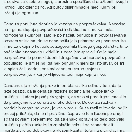
sredstva za osebno nego), starostna specifičnost družbenih skupin
(otroci, upokojenci) itd. Atributov diskriminacije med ljudmi pri
trženju je ogromno.
Cena za ponujeno dobrino je vezana na povpraševalca. Navadno
na trgu nastopajo povpraševalci individualno in ne kot neka
homogena skupnost, zato je po načelu ponudbe in povpraševanja
povsem smiselno, da se cene oblikujejo primerno za posameznika
in ne za skupine kot celote. Zagovorniki tržnega gospodarstva bi to
pač lahko enostavno uvideli in z veseljem sprejeli. Če je moje
povpraševanje po neki dobrini drugačno v primerjavi s povprečno
populacijo, je smiselno, da nek ponudnik meni za isto stvar, če mi
jo sploh želi prodati, postavi ceno, primerno mojemu
povpraševanju, v kar je vključena tudi moja kupna moč.
Dandanes je v trženju preko interneta razlika edino v tem, da je
teže opaziti, da je cena za različne potencialne kupce lahko
različna. Ljudem je pač privzgojeno, da smo si pred trgom enaki in
da plačujemo isto ceno za enake dobrine. Dokler za razlike v
prodajnih cenah ne vedo, je vse v redu. Ko za razlike izvedo, se jih
precej pritožuje, da to ni pravično, čeprav je tem ljudem po drugi
strani povsem sprejemljivo, da za enako opravljeno delo dobivajo
različno plačilo (nekaterim za plačilo celo ni potrebno delati -
morda živijo od dobičkov na vloženi kapital, torej na stari slavi, na