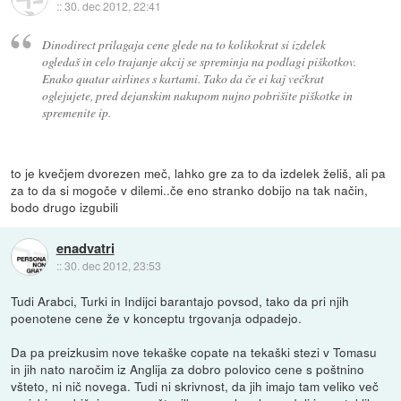
::
30. dec 2012, 22:41
Dinodirect prilagaja cene glede na to kolikokrat si izdelek
ogledaš in celo trajanje akcij se spreminja na podlagi piškotkov.
Enako quatar airlines s kartami. Tako da če ei kaj večkrat
oglejujete, pred dejanskim nakupom nujno pobrišite piškotke in
spremenite ip.
to je kvečjem dvorezen meč, lahko gre za to da izdelek želiš, ali pa
za to da si mogoče v dilemi..če eno stranko dobijo na tak način,
bodo drugo izgubili
enadvatri
::
30. dec 2012, 23:53
Tudi Arabci, Turki in Indijci barantajo povsod, tako da pri njih
poenotene cene že v konceptu trgovanja odpadejo.
Da pa preizkusim nove tekaške copate na tekaški stezi v Tomasu
in jih nato naročim iz Anglija za dobro polovico cene s poštnino
všteto, ni nič novega. Tudi ni skrivnost, da jih imajo tam veliko več