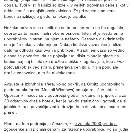
dogaja. Tudi v isti franšizi so izdelki v velikih trgovinah cenejši kot v
oddaljenejših manjših poslovalnicah. Že pri sosedih se cene
bencina razlikujejo glede na lokacijo črpalke.
Nekako naivno smo menili, da se to na internetu ne bo dogajalo,
čeprav za to nismo imeli nobene osnove. Internet je resda en, a
uporabnikov in strani na njem je nešteto. Časovna diskriminacija
cen je že nekaj vsakdanjega. Nakup letalske vozovnice je bliže
datuma odhoda kaznovan s pribitkom. V zadnjem času so vedno
glasnejše govorice, da se pojavlja tudi diskriminacija glede na
kupca, saj naj bi letalske družbe s piškotki ugotavljale, kdo
mora
potovati (obisk več strani, primerjava cen itd.), in jim ponujale
dražje vozovnice, a to še ni dokazano.
Avgusta je izbruhnila afera
, ko so odkrili, da Orbitz uporabnikom
glede na platformo (Mac ali Windows) ponuja različne hotele.
Uporabniki macov so v povprečju gledali reklame in priporočila za
30 odstotkov dražje hotele, ker je nekdo statistično ugotovil, da si
jabolčniki raje privoščijo več in dražje. In to še zdaleč ni osamljeni
primer.
Pionir na tem področju je Amazon, ki
je že leta 2000 prodajal
zgoščenke
z različnimi cenami za različne uporabnike. Ko so ljudje