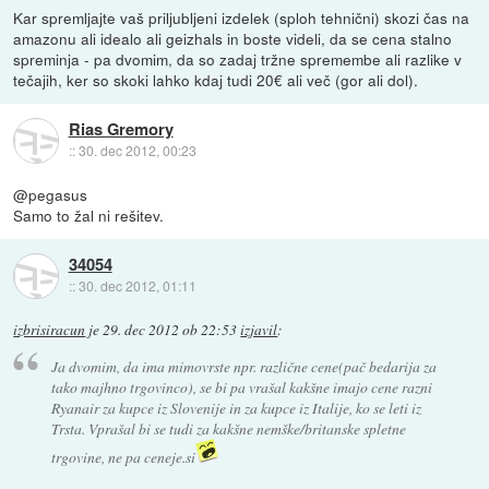
Kar spremljajte vaš priljubljeni izdelek (sploh tehnični) skozi čas na
amazonu ali idealo ali geizhals in boste videli, da se cena stalno
spreminja - pa dvomim, da so zadaj tržne spremembe ali razlike v
tečajih, ker so skoki lahko kdaj tudi 20€ ali več (gor ali dol).
Rias Gremory
::
30. dec 2012, 00:23
@pegasus
Samo to žal ni rešitev.
34054
::
30. dec 2012, 01:11
izbrisiracun
je
29. dec 2012 ob 22:53
izjavil
:
Ja dvomim, da ima mimovrste npr. različne cene(pač bedarija za
tako majhno trgovinco), se bi pa vrašal kakšne imajo cene razni
Ryanair za kupce iz Slovenije in za kupce iz Italije, ko se leti iz
Trsta. Vprašal bi se tudi za kakšne nemške/britanske spletne
trgovine, ne pa ceneje.si