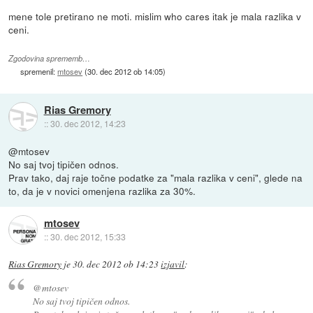
mene tole pretirano ne moti. mislim who cares itak je mala razlika v
ceni.
Zgodovina sprememb…
spremenil:
mtosev
(
30. dec 2012 ob 14:05
)
Rias Gremory
::
30. dec 2012, 14:23
@mtosev
No saj tvoj tipičen odnos.
Prav tako, daj raje točne podatke za "mala razlika v ceni", glede na
to, da je v novici omenjena razlika za 30%.
mtosev
::
30. dec 2012, 15:33
Rias Gremory
je
30. dec 2012 ob 14:23
izjavil
:
@mtosev
No saj tvoj tipičen odnos.