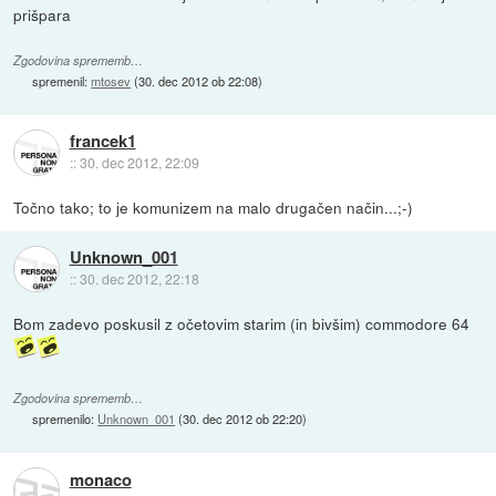
prišpara
Zgodovina sprememb…
spremenil:
mtosev
(
30. dec 2012 ob 22:08
)
francek1
::
30. dec 2012, 22:09
Točno tako; to je komunizem na malo drugačen način...;-)
Unknown_001
::
30. dec 2012, 22:18
Bom zadevo poskusil z očetovim starim (in bivšim) commodore 64
Zgodovina sprememb…
spremenilo:
Unknown_001
(
30. dec 2012 ob 22:20
)
monaco