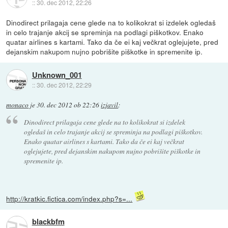
::
30. dec 2012, 22:26
Dinodirect prilagaja cene glede na to kolikokrat si izdelek ogledaš
in celo trajanje akcij se spreminja na podlagi piškotkov. Enako
quatar airlines s kartami. Tako da če ei kaj večkrat oglejujete, pred
dejanskim nakupom nujno pobrišite piškotke in spremenite ip.
Unknown_001
::
30. dec 2012, 22:29
monaco
je
30. dec 2012 ob 22:26
izjavil
:
Dinodirect prilagaja cene glede na to kolikokrat si izdelek
ogledaš in celo trajanje akcij se spreminja na podlagi piškotkov.
Enako quatar airlines s kartami. Tako da če ei kaj večkrat
oglejujete, pred dejanskim nakupom nujno pobrišite piškotke in
spremenite ip.
http://kratkic.fictica.com/index.php?s=...
blackbfm