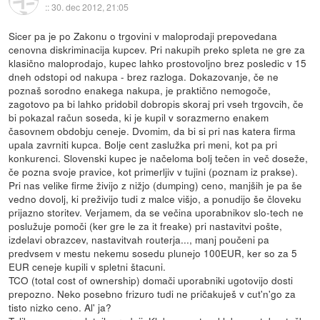
::
30. dec 2012, 21:05
Sicer pa je po Zakonu o trgovini v maloprodaji prepovedana
cenovna diskriminacija kupcev. Pri nakupih preko spleta ne gre za
klasično maloprodajo, kupec lahko prostovoljno brez posledic v 15
dneh odstopi od nakupa - brez razloga. Dokazovanje, če ne
poznaš sorodno enakega nakupa, je praktično nemogoče,
zagotovo pa bi lahko pridobil dobropis skoraj pri vseh trgovcih, če
bi pokazal račun soseda, ki je kupil v sorazmerno enakem
časovnem obdobju ceneje. Dvomim, da bi si pri nas katera firma
upala zavrniti kupca. Bolje cent zaslužka pri meni, kot pa pri
konkurenci. Slovenski kupec je načeloma bolj tečen in več doseže,
če pozna svoje pravice, kot primerljiv v tujini (poznam iz prakse).
Pri nas velike firme živijo z nižjo (dumping) ceno, manjših je pa še
vedno dovolj, ki preživijo tudi z malce višjo, a ponudijo še človeku
prijazno storitev. Verjamem, da se večina uporabnikov slo-tech ne
poslužuje pomoči (ker gre le za it freake) pri nastavitvi pošte,
izdelavi obrazcev, nastavitvah routerja..., manj poučeni pa
predvsem v mestu nekemu sosedu plunejo 100EUR, ker so za 5
EUR ceneje kupili v spletni štacuni.
TCO (total cost of ownership) domači uporabniki ugotovijo dosti
prepozno. Neko posebno frizuro tudi ne pričakuješ v cut'n'go za
tisto nizko ceno. Al' ja?