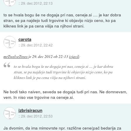
::
29. dec 2012, 22:13
to se hvala bogu še ne dogaja pri nas, ceneje.si .... je kar dobra
stran, se pa najdejo tudi trgovine ki objavijo nizjo ceno, ko pa
kliknes link je pa cena višja na njihovi strani.
carota
::
29. dec 2012, 22:42
mrTwelveTrees
je
29. dec 2012 ob 22:13
izjavil
:
to se hvala bogu še ne dogaja pri nas, ceneje.si .... je kar dobra
stran, se pa najdejo tudi trgovine ki objavijo nizjo ceno, ko pa
kliknes link je pa cena višja na njihovi strani.
Ne bodi tako naiven, seveda se dogaja tudi pri nas. Ne domnevam,
vem. In niso vse trgovine na ceneje.si.
izbrisiracun
::
29. dec 2012, 22:53
Ja dvomim, da ima mimovrste npr. različne cene(pač bedarija za