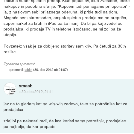
Toliko o super spletnih prodaji. Klub popustov, klub zvestobe, točke
nakupov in podobno sranje. "Kupcem tudi pomagamo pri uporabi" -
ja, z naslovom sebi prijaznega oderuha, ki pride tudi na dom.
Mogoče sem staromoden, ampak spletna prodaja me ne prepriča,
supermarket za kruh in iPad pa še manj. Da bi pa kaj zvedel od
prodajalca, ki prodaja TV in telefone istočasno, se mi zdi pa že
utopija.
Povzetek: vsak je za dobljeno storitev sam kriv. Pa četudi za 30%
razlike.
Zgodovina sprememb…
spremenil:
tablet
(
30. dec 2012 ob 21:07
)
smash
::
30. dec 2012, 21:11
jaz na to gledam kot na win-win zadevo, tako za potrošnika kot za
prodajalca
zdaj bi pa nekateri radi, da ima koristi samo potrošnik, prodajalec
pa najbolje, da kar propade