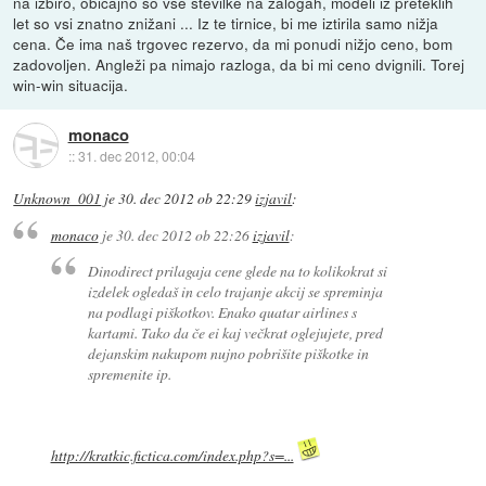
na izbiro, običajno so vse številke na zalogah, modeli iz preteklih
let so vsi znatno znižani ... Iz te tirnice, bi me iztirila samo nižja
cena. Če ima naš trgovec rezervo, da mi ponudi nižjo ceno, bom
zadovoljen. Angleži pa nimajo razloga, da bi mi ceno dvignili. Torej
win-win situacija.
monaco
::
31. dec 2012, 00:04
Unknown_001
je
30. dec 2012 ob 22:29
izjavil
:
monaco
je
30. dec 2012 ob 22:26
izjavil
:
Dinodirect prilagaja cene glede na to kolikokrat si
izdelek ogledaš in celo trajanje akcij se spreminja
na podlagi piškotkov. Enako quatar airlines s
kartami. Tako da če ei kaj večkrat oglejujete, pred
dejanskim nakupom nujno pobrišite piškotke in
spremenite ip.
http://kratkic.fictica.com/index.php?s=...