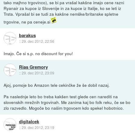
tako majhno trgovinco), se bi pa vrašal kakšne imajo cene razni
Ryanair za kupce iz Slovenije in za kupce iz Italije, ko se leti iz
Trsta. Vprašal bi se tudi za kakšne nemške/britanske spletne
trgovine, ne pa ceneje.si
barakus
::
29. dec 2012, 22:56
Imajo. Če si s.p. no discount for you!
Rias Gremory
::
29. dec 2012, 23:09
Ajoj, pomoje bo Amazon tele cekinčke že še dobil nazaj.
Pa naslednje leto bo treba kakšen test glede cen narediti na
slovenskih mrežnih trgovinah. Me zanima kaj bo folk reku, če se bo
zlo razvedlo. Mogoče bo našim trgovcem kdo spekel hobotnico.
digitalcek
::
29. dec 2012, 23:19