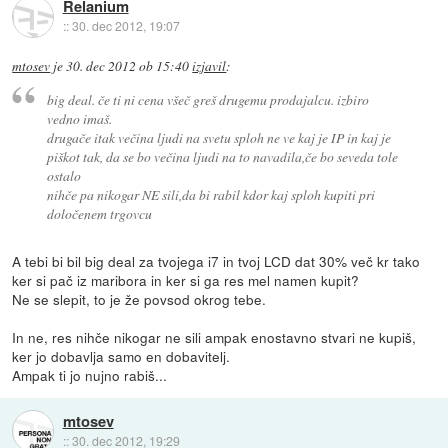
Relanium
::
30. dec 2012, 19:07
mtosev
je
30. dec 2012 ob 15:40
izjavil
:
big deal. če ti ni cena všeč greš drugemu prodajalcu. izbiro
vedno imaš.
drugače itak večina ljudi na svetu sploh ne ve kaj je IP in kaj je
piškot tak, da se bo večina ljudi na to navadila,če bo seveda tole
ostalo
nihče pa nikogar NE sili,da bi rabil kdor kaj sploh kupiti pri
določenem trgovcu
A tebi bi bil big deal za tvojega i7 in tvoj LCD dat 30% več kr tako
ker si pač iz maribora in ker si ga res mel namen kupit?
Ne se slepit, to je že povsod okrog tebe.
In ne, res nihče nikogar ne sili ampak enostavno stvari ne kupiš,
ker jo dobavlja samo en dobavitelj.
Ampak ti jo nujno rabiš...
mtosev
::
30. dec 2012, 19:29