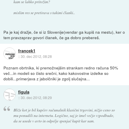
kam se lahko pritožim?
mislim res se pretirava s takimi članki..
Pa je kaj dražje, če si iz Slovenije(vendar ga kupiš na mestu), ker o
tem pravzaprav govori članek, če ga dobro prebereš.
francek1
::
30. dec 2012, 08:28
Poznam obrtnika, ki premožnejšim strankam redno računa 50%
več...in modeli so čisto srečni, kako kakovostne izdelke so
dobili...primerjava z jabolčniki je zgolj slučajna...
figula
::
30. dec 2012, 08:29
Bliže kot je bil kupčev računalnik klasični trgovini, nižjo ceno so
mu ponudili na internetu. Logično, saj je imel večjo vzpodbudo,
da se usede v avto in odpelje spenjač kupit kar sam.