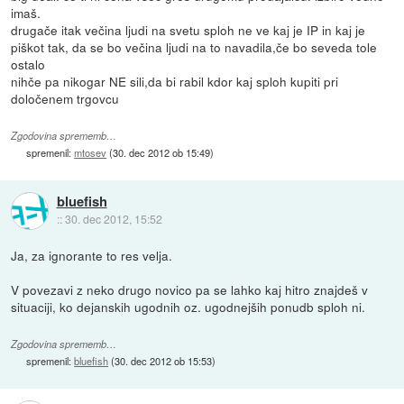
imaš.
drugače itak večina ljudi na svetu sploh ne ve kaj je IP in kaj je
piškot tak, da se bo večina ljudi na to navadila,če bo seveda tole
ostalo
nihče pa nikogar NE sili,da bi rabil kdor kaj sploh kupiti pri
določenem trgovcu
Zgodovina sprememb…
spremenil:
mtosev
(
30. dec 2012 ob 15:49
)
bluefish
::
30. dec 2012, 15:52
Ja, za ignorante to res velja.
V povezavi z neko drugo novico pa se lahko kaj hitro znajdeš v
situaciji, ko dejanskih ugodnih oz. ugodnejših ponudb sploh ni.
Zgodovina sprememb…
spremenil:
bluefish
(
30. dec 2012 ob 15:53
)