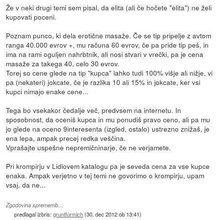
Že v neki drugi temi sem pisal, da elita (ali če hočete "elita") ne želi
kupovati poceni.
Poznam punco, ki dela erotične masaže. Če se tip pripelje z avtom
ranga 40.000 evrov +, mu računa 60 evrov, če pa pride tip peš, in
ima na rami oguljen nahrbtnik, ali nosi stvari v vrečki, pa je cena
masaže za takega 40, celo 30 evrov.
Torej so cene glede na tip "kupca" lahko tudi 100% višje ali nižje, vi
pa (nekateri) jokcate, če je razlika 10 ali 15% in jokcate, ker vsi
kupci nimajo enake cene...
Tega bo vsekakor čedalje več, predvsem na internetu. In
sposobnost, da oceniš kupca in mu ponudiš pravo ceno, ali pa mu
jo glede na oceno 9interesenta (izgled, ostalo) ustrezno znižaš, je
ena lepa, ampak precej redka veščina.
Vprašajte uspešne nepremičninarje, če ne verjamete.
Pri krompirju v Lidlovem katalogu pa je seveda cena za vse kupce
enaka. Ampak verjetno v tej temi ne govorimo o krompirju, upam
vsaj, da ne...
Zgodovina sprememb…
predlagal izbris:
gruntfürmich
(
30. dec 2012 ob 13:41
)