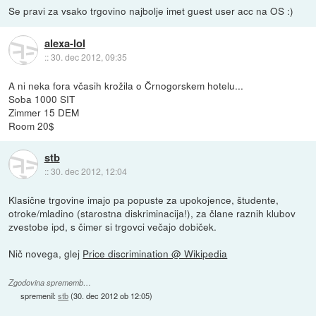
Se pravi za vsako trgovino najbolje imet guest user acc na OS :)
alexa-lol
::
30. dec 2012, 09:35
A ni neka fora včasih krožila o Črnogorskem hotelu...
Soba 1000 SIT
Zimmer 15 DEM
Room 20$
stb
::
30. dec 2012, 12:04
Klasične trgovine imajo pa popuste za upokojence, študente,
otroke/mladino (starostna diskriminacija!), za člane raznih klubov
zvestobe ipd, s čimer si trgovci večajo dobiček.
Nič novega, glej
Price discrimination @ Wikipedia
Zgodovina sprememb…
spremenil:
stb
(
30. dec 2012 ob 12:05
)