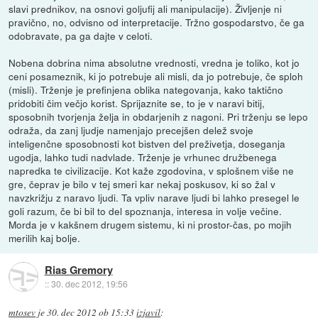
slavi prednikov, na osnovi goljufij ali manipulacije). Življenje ni
pravično, no, odvisno od interpretacije. Tržno gospodarstvo, če ga
odobravate, pa ga dajte v celoti.
Nobena dobrina nima absolutne vrednosti, vredna je toliko, kot jo
ceni posameznik, ki jo potrebuje ali misli, da jo potrebuje, če sploh
(misli). Trženje je prefinjena oblika nategovanja, kako taktično
pridobiti čim večjo korist. Sprijaznite se, to je v naravi bitij,
sposobnih tvorjenja želja in obdarjenih z nagoni. Pri trženju se lepo
odraža, da zanj ljudje namenjajo precejšen delež svoje
inteligenčne sposobnosti kot bistven del preživetja, doseganja
ugodja, lahko tudi nadvlade. Trženje je vrhunec družbenega
napredka te civilizacije. Kot kaže zgodovina, v splošnem više ne
gre, čeprav je bilo v tej smeri kar nekaj poskusov, ki so žal v
navzkrižju z naravo ljudi. Ta vpliv narave ljudi bi lahko presegel le
goli razum, če bi bil to del spoznanja, interesa in volje večine.
Morda je v kakšnem drugem sistemu, ki ni prostor-čas, po mojih
merilih kaj bolje.
Rias Gremory
::
30. dec 2012, 19:56
mtosev
je
30. dec 2012 ob 15:33
izjavil
: