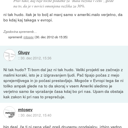
Prav tako, daj raje točne podatke za "mala razlika v ceni", glede
na to, da je v novici omenjena razlika za 30%.
ni tak hudo. itak je to bolj al manj samo v ameriki.malo verjetno, da
bo kdaj kaj takega v evropi.
Zgodovina sprememb…
spremenil:
mtosev
(
30. dec 2012 ob 15:35
)
Glugy
::
30. dec 2012, 15:36
Ni tak hudo? Ti bom dal jaz ni tak hudo. Veliki projekti se začnejo z
malimi koraki, isto je z izigravanjem ljudi. Pač tipajo počas z mejo
sprejemljivega in jo počasi prestavljajo. Mogoče v Evropi tega še ni
toliko ampak glede na to da skoraj v vsem Ameriki sledimo je
verjetno samo še vprašanje časa kdaj bo pri nas. Upam da obstaja
kak zakon ki pri nas to preprečuje.
mtosev
::
30. dec 2012, 15:40
big deal. če ti ni cena všeč greš drugemu prodajalcu. izbiro vedno