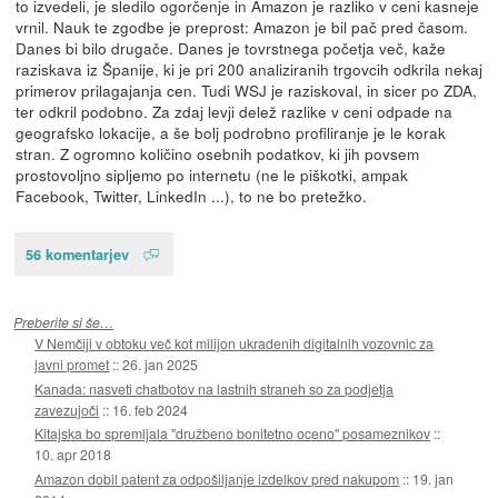
to izvedeli, je sledilo ogorčenje in Amazon je razliko v ceni kasneje
vrnil. Nauk te zgodbe je preprost: Amazon je bil pač pred časom.
Danes bi bilo drugače. Danes je tovrstnega početja več, kaže
raziskava iz Španije, ki je pri 200 analiziranih trgovcih odkrila nekaj
primerov prilagajanja cen. Tudi WSJ je raziskoval, in sicer po ZDA,
ter odkril podobno. Za zdaj levji delež razlike v ceni odpade na
geografsko lokacije, a še bolj podrobno profiliranje je le korak
stran. Z ogromno količino osebnih podatkov, ki jih povsem
prostovoljno sipljemo po internetu (ne le piškotki, ampak
Facebook, Twitter, LinkedIn ...), to ne bo pretežko.
56 komentarjev
Preberite si še…
V Nemčiji v obtoku več kot milijon ukradenih digitalnih vozovnic za
javni promet
::
26. jan 2025
Kanada: nasveti chatbotov na lastnih straneh so za podjetja
zavezujoči
::
16. feb 2024
Kitajska bo spremljala "družbeno bonitetno oceno" posameznikov
::
10. apr 2018
Amazon dobil patent za odpošiljanje izdelkov pred nakupom
::
19. jan