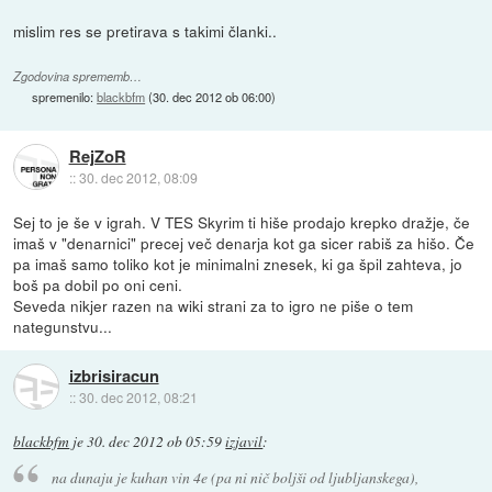
mislim res se pretirava s takimi članki..
Zgodovina sprememb…
spremenilo:
blackbfm
(
30. dec 2012 ob 06:00
)
RejZoR
::
30. dec 2012, 08:09
Sej to je še v igrah. V TES Skyrim ti hiše prodajo krepko dražje, če
imaš v "denarnici" precej več denarja kot ga sicer rabiš za hišo. Če
pa imaš samo toliko kot je minimalni znesek, ki ga špil zahteva, jo
boš pa dobil po oni ceni.
Seveda nikjer razen na wiki strani za to igro ne piše o tem
nategunstvu...
izbrisiracun
::
30. dec 2012, 08:21
blackbfm
je
30. dec 2012 ob 05:59
izjavil
:
na dunaju je kuhan vin 4e (pa ni nič boljši od ljubljanskega),