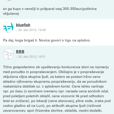
sn ga kupo v nemčiji in prišparal vsaj 300-350eur(poštnina
vključena)
bluefish
::
30. dec 2012, 19:48
Pa daj, koga brigaš ti. Novica govori o trgu na splošno.
BBB
::
30. dec 2012, 19:51
Tržno gospodarstvo ob upoštevanju konkurence sloni na razmerju
med ponudbo in povpraševanjem. Običajno je v povpraševanje
vključena ciljna skupina ljudi, za katero se postavi tržno ceno
skladno njihovemu skupnemu povpraševanju, da se ponudnikom
maksimizira dobiček oz. v splošnem korist. Cene lahko variirajo
npr. po času (v sončnem vremenu npr. naraste cena sončnih očal,
pred poletjem poletnih oblačil, cene vozovnic tik pred odhodom
letal so znižane), po lokaciji (cene stanovanj, pitne vode, zraka pod
vodno gladino ali na Luni), po atributih skupine ljudi (rizičnost
zavarovancev, spol (frizerske storitve, oblačila, modni dodatki,