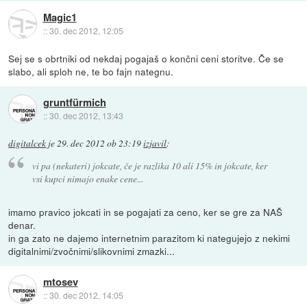
Magic1
::
30. dec 2012, 12:05
Sej se s obrtniki od nekdaj pogajaš o končni ceni storitve. Če se
slabo, ali sploh ne, te bo fajn nategnu.
gruntfürmich
::
30. dec 2012, 13:43
digitalcek
je
29. dec 2012 ob 23:19
izjavil
:
vi pa (nekateri) jokcate, če je razlika 10 ali 15% in jokcate, ker
vsi kupci nimajo enake cene...
imamo pravico jokcati in se pogajati za ceno, ker se gre za NAŠ
denar.
in ga zato ne dajemo internetnim parazitom ki nategujejo z nekimi
digitalnimi/zvočnimi/slikovnimi zmazki...
mtosev
::
30. dec 2012, 14:05