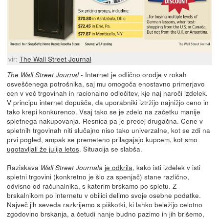
vir:
The Wall Street Journal
- Internet je odlično orodje v rokah
The Wall Street Journal
osveščenega potrošnika, saj mu omogoča enostavno primerjavo
cen v več trgovinah in racionalno odločitev, kje naj naroči izdelek.
V principu internet dopušča, da uporabniki iztržijo najnižjo ceno in
tako krepi konkurenco. Vsaj tako se je zdelo na začetku manije
spletnega nakupovanja. Resnica pa je precej drugačna. Cene v
spletnih trgovinah niti slučajno niso tako univerzalne, kot se zdi na
prvi pogled, ampak se premeteno prilagajajo kupcem,
kot smo
ugotavljali že julija letos
. Situacija se slabša.
Raziskava
je odkrila
, kako isti izdelek v isti
Wall Street Journala
spletni trgovini (konkretno je šlo za spenjač) stane različno,
odvisno od računalnika, s katerim brskamo po spletu. Z
brskalnikom po internetu v obilici delimo svoje osebne podatke.
Največ jih seveda razkrijemo s piškotki, ki lahko beležijo celotno
zgodovino brskanja, a četudi nanje budno pazimo in jih brišemo,