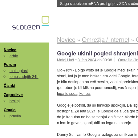
Saga s cepivom mRNA proti gripi v ZDA sreč
Novice
»
Omrežja / internet
»
Novice
Google ukinil pogled shranjeni
arhiv
Matej Huš
::
3. feb 2024
ob 09:38
Omrežja / in
Forum
Slo-Tech
- Dolgo vrsto let je Google med iskalni
mali oglasi
strani, kot jo je med brskanjem videl Google, to
teme zadnjih 24h
je bila dostopna na več mestih, v daljni preteklo
Članki
(potreben je bil klik na podrobnosti), ves čas pa j
tega je sedaj konec.
Zaposlitve
brskaj
Google je potrdil
, da so funkcijo upokojili. Da
izg
Ostalo
dostopna. Že leta 2021 je Google
dejal
, da gre 
pravila
da je trenutno ne bo zamenjal z ničimer. Morda b
o tem le govorijo, obljubiti pa tega ne morejo.
Danny Sullivan iz Googla razloge za umik zanimi