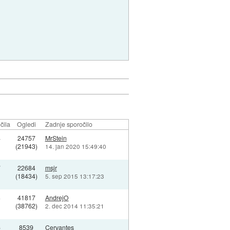
čila
Ogledi
Zadnje sporočilo
4
24757
MrStein
(21943)
14. jan 2020 15:49:40
7
22684
msjr
(18434)
5. sep 2015 13:17:23
3
41817
AndrejO
(38762)
2. dec 2014 11:35:21
6
8539
Cervantes