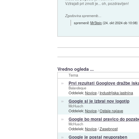
Vztrajati pri zmoti je... oh, pozdravljen!
Zgodovina sprememb…
spremenil:
MrStein
(
24. okt 2024 ob 10:08
)
Vredno ogleda ...
Tema
»
Prvi rezultati Googlove dražbe isk
Balandeque
Oddelek:
Novice
/
Industrijska lastnina
»
Google si je izbral nov logotip
McHusch
Oddelek:
Novice
/
Ostale najave
»
Google bo moral pravico do pozabe 
McHusch
Oddelek:
Novice
/
Zasebnost
»
Google je postal neuporaben