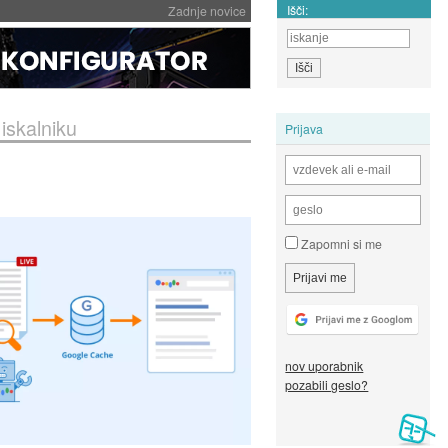
Išči:
Zadnje novice
 iskalniku
Prijava
Zapomni si me
nov uporabnik
pozabili geslo?