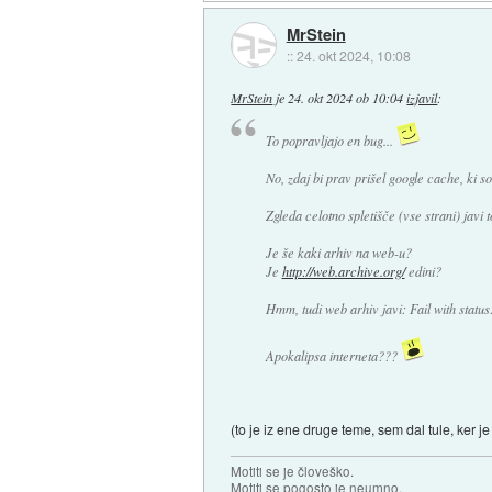
MrStein
::
24. okt 2024, 10:08
MrStein
je
24. okt 2024 ob 10:04
izjavil
:
To popravljajo en bug...
No, zdaj bi prav prišel google cache, ki so
Zgleda celotno spletišče (vse strani) javi 
Je še kaki arhiv na web-u?
Je
http://web.archive.org/
edini?
Hmm, tudi web arhiv javi: Fail with status
Apokalipsa interneta???
(to je iz ene druge teme, sem dal tule, ker j
Motiti se je človeško.
Motiti se pogosto je neumno.