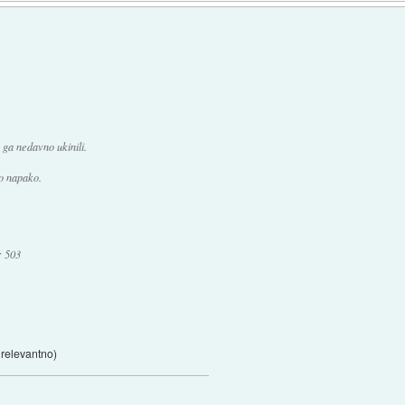
 ga nedavno ukinili.
to napako.
: 503
e relevantno)