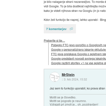
je bilo nalaganje strani nezanesljivo. To morda drž
vidi Google. To je bila dostikrat najhitrejša mož
kako je videti njihova stran na Googlu (in jo nato
Kdor želi funkcijo še naprej, lahko uporabi - Bing
7 komentarjev
Preberite si še…
Pobeglo FTC-jevo poročilo o Googlovih ne
Google v personalizirano iskanje vključuje
FTC-jeva preiskava Googla o spletnem isk
Google predstavil novosti svojega iskalnik
Google razširil storitev +1 na vse spletne s
MrStein
::
3. feb 2024, 15:32
Jaz sem to funkcijo uporabil, ko prava stran 
Motiti se je človeško.
Motiti se pogosto je neumno.
Vztrajati pri zmoti je... oh, pozdravljen!