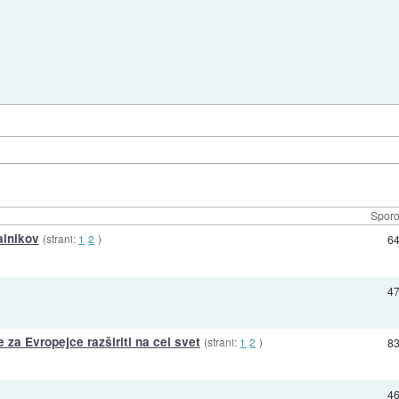
Sporo
alnikov
(strani:
1
2
)
6
4
za Evropejce razširiti na cel svet
(strani:
1
2
)
8
4