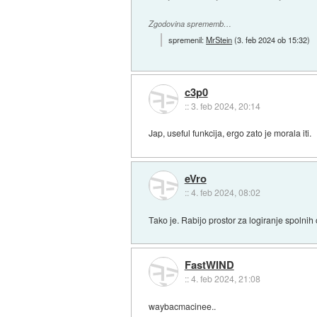
Zgodovina sprememb…
spremenil:
MrStein
(
3. feb 2024 ob 15:32
)
c3p0
::
3. feb 2024, 20:14
Jap, useful funkcija, ergo zato je morala iti.
eVro
::
4. feb 2024, 08:02
Tako je. Rabijo prostor za logiranje spoln
FastWIND
::
4. feb 2024, 21:08
waybacmacinee..