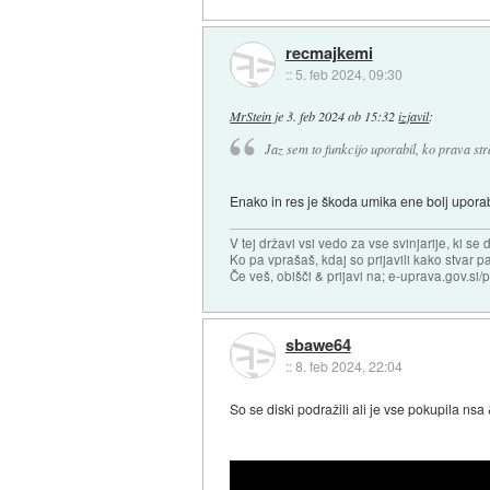
recmajkemi
::
5. feb 2024, 09:30
MrStein
je
3. feb 2024 ob 15:32
izjavil
:
Jaz sem to funkcijo uporabil, ko prava stra
Enako in res je škoda umika ene bolj uporab
V tej državi vsi vedo za vse svinjarije, ki se 
Ko pa vprašaš, kdaj so prijavili kako stvar pa
Če veš, obišči & prijavi na; e-uprava.gov.s
sbawe64
::
8. feb 2024, 22:04
So se diski podražili ali je vse pokupila nsa