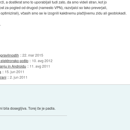
i, a dostikrat smo to uporabljali tudi zato, da smo videli stran, kot jo
nost za pogled od drugod (namesto VPN), razvijalci so tako preverjali,
 optimizirali), včasih smo se le izognili kakšnemu plačljivemu zidu ali geoblokadi.
.
pravilnostih
::
22. mar 2015
 elektronsko pošto
::
10. avg 2012
anju in Androidu
::
11. avg 2011
a
::
15. jun 2011
trani
::
2. jun 2011
ni bila dosegljiva. Torej če je padla.