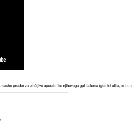
e cache prostor za plačljive uporabnike njihovega gpt sistema (gemini ultra, ex bard
)