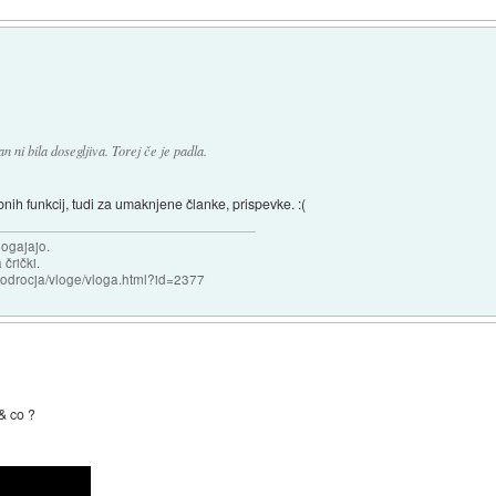
n ni bila dosegljiva. Torej če je padla.
nih funkcij, tudi za umaknjene članke, prispevke. :(
dogajajo.
 črički.
i/podrocja/vloge/vloga.html?id=2377
 & co ?