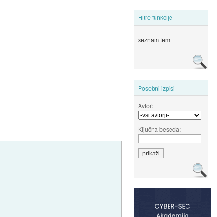
Hitre funkcije
seznam tem
Posebni izpisi
Avtor:
Ključna beseda: