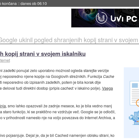
no končana
::
danes ob 06:10
Google ukinil pogled shranjenih kopij strani v svojem
h kopij strani v svojem iskalniku
ternet
mi zadetki ponujal zelo uporabno možnost ogleda starejše verzije
rej neposredno njene kopije na Googlovih strežnikih. Funkcija
Cache
sti neposredno ob izpisanih zadetkih, potem je bila korak dlje
e deloval tudi direktni dostop (pripis
cached:
v iskalno polje).
Vsega
inja
, smo lahko opazovali že zadnje mesece, ko je bila vedno manj
za staro funkcijo, ki se praktično ne vzdržuje več. Google se je odločil,
o v prihodnosti namesto nje na voljo povezava do Internet Archiva, a
vo pojasnjuje. Dejal je, da je bil Cached namenjen obisku strani, ko