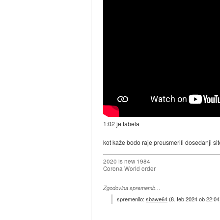
1:02 je tabela
kot kaže bodo raje preusmerili dosedanji sit
2020 is new 1984
Corona World order
Zgodovina sprememb…
spremenilo:
sbawe64
(
8. feb 2024 ob 22:04