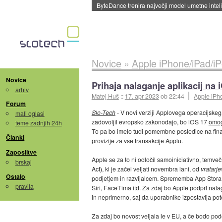
Spletne strani začele streči oglase za agente
Novice
»
Apple iPhone/iPad/i
Novice
Prihaja nalaganje aplikacij n
arhiv
Matej Huš
::
17. apr 2023
ob 22:44
Apple iPh
Forum
Slo-Tech
- V novi verziji Applovega operacijske
mali oglasi
zadovoljil evropsko zakonodajo, bo iOS 17
omog
teme zadnjih 24h
To pa bo imelo tudi pomembne posledice na finan
Članki
provizije za vse transakcije Applu.
Zaposlitve
Apple se za to ni odločil samoiniciativno, temve
brskaj
Act), ki je začel veljati novembra lani, od
vratarje
Ostalo
podjetjem in razvijalcem. Sprememba App Stora 
pravila
Siri, FaceTima itd. Za zdaj bo Apple podprl nala
in neprimerno, saj da uporabnike izpostavlja pot
Za zdaj bo novost veljala le v EU, a če bodo po