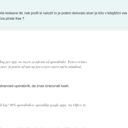
 bile krekane itd. nek profil si naložil in je potem delovalo sicer je bilo v kitajščini 
ios pirate free ?
ading per app, no razen za advanced uporabnike. Pravo rešitev
 store in potem od tam na preverjen varen način inštaliraš.
 advanced uporabnik, da znas izracunati hash.
ili kaj? 99% uporabnikov uporablja google appe, ms Office in