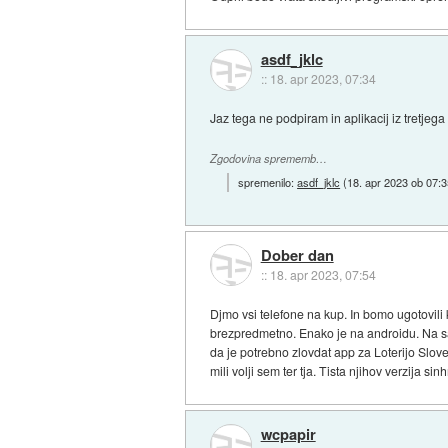
asdf_jklc
::
18. apr 2023, 07:34
Jaz tega ne podpiram in aplikacij iz tretjega
Zgodovina sprememb…
spremenilo:
asdf_jklc
(
18. apr 2023 ob 07:
Dober dan
::
18. apr 2023, 07:54
Djmo vsi telefone na kup. In bomo ugotovili
brezpredmetno. Enako je na androidu. Na sam
da je potrebno zlovdat app za Loterijo Sloven
mili volji sem ter tja. Tista njihov verzija
wcpapir