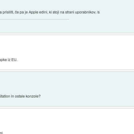
isiliti, če pa je Apple edini, ki stoji na strani uporabnikov. /s
apke iz EU.
yStation in ostale konzole?
mi.