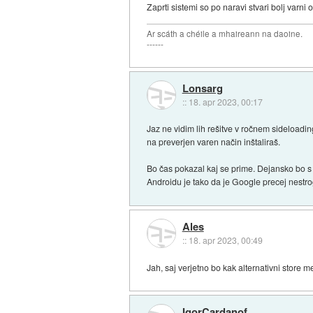
Zaprti sistemi so po naravi stvari bolj varn
Ar scáth a chéile a mhaireann na daoine.
------
Lonsarg
::
18. apr 2023, 00:17
Jaz ne vidim lih rešitve v ročnem sideloadi
na preverjen varen način inštaliraš.
Bo čas pokazal kaj se prime. Dejansko bo s 
Androidu je tako da je Google precej nestro
Ales
::
18. apr 2023, 00:49
Jah, saj verjetno bo kak alternativni store m
IgorCardanof