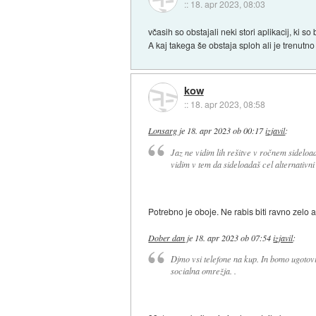
::
18. apr 2023, 08:03
včasih so obstajali neki stori aplikacij, ki so
A kaj takega še obstaja sploh ali je trenutno 
kow
::
18. apr 2023, 08:58
Lonsarg
je
18. apr 2023 ob 00:17
izjavil
:
Jaz ne vidim lih rešitve v ročnem sidelo
vidim v tem da sideloadaš cel alternativni
Potrebno je oboje. Ne rabis biti ravno zelo
Dober dan
je
18. apr 2023 ob 07:54
izjavil
:
Djmo vsi telefone na kup. In bomo ugotov
socialna omrežja. .