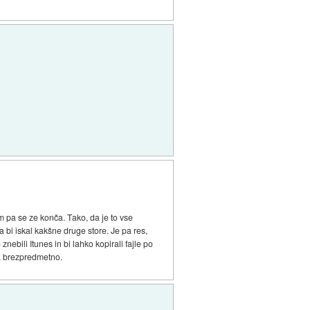
 pa se ze konča. Tako, da je to vse
bi iskal kakšne druge store. Je pa res,
nebili Itunes in bi lahko kopirali fajle po
pa brezpredmetno.