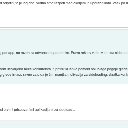
i od odprtih, to je logično. Vedno smo razpeti med okoljem in uporabnikom. Vsak pa 
ng per app, no razen za advanced uporabnike. Pravo rešitev vidim v tem da sideloada
tem ustvarjena neka konkurenca in pritisk ki lahko pomeni bolj blage pogoje glede
g glede in-app ravno zato da je čim manjša motivacija za sideloading, skratka kon
ed prvimi prispevanimi aplikacijami za sideload...