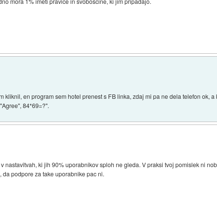
dno mora 1% imeti pravice in svoboscine, ki jim pripadajo.
 kliknil, en program sem hotel prenest s FB linka, zdaj mi pa ne dela telefon ok, a ka
 "Agree", 84*69=?".
 v nastavitvah, ki jih 90% uporabnikov sploh ne gleda. V praksi tvoj pomislek ni no
, da podpore za take uporabnike pac ni.