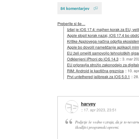
84 komentarjev
Preberite si še…
Izšel je iOS 17.4: majhen korak za EU, vel
Apple stopil korak nazaj, iOS 17.4 bo obd
Kritike Applovega načina odprtja ekosist
Apple bo dovolil nameščanje aplikacij mi
EU želi omejiti samovoljo tehnoloških giga
Odklenjeni iPhoni do iOS 14.3
::
3. mar 20
EU pripravlja strožjo zakonodajo za digitaln
RIM: Android je kaotična greznica
::
10. ap
Prvi untethered jailbreak za iOS 5.0.1
::
28
harvey
::
17. apr 2023, 23:51
Podjetje še vedno vztraja, da je to nevar
škodljivi programski opremi.