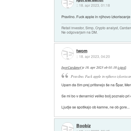
::
18. apr 2023, 01:18
Pravilno. Fuck apple in njihovo izkoriscanje 
Retail investor, Simp, Crypto analyst, Cardan
Ne odgovarjam na DM.
twom
::
18. apr 2023, 04:20
IgorCardanof
je
18. apr 2023 ob 01:18
izjavil
:
Pravilno. Fuck apple in njihovo izkoriscan
Upam da čim prej pritisnejo še na Špar, Merc
Se mi bo v denarnici veliko bolj poznalo pri
Ljudje se spotikajo ob kamne, ne ob gore...
Boobiz