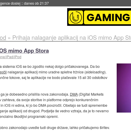
 umetne inteligence
::
danes ob 21:23
Pod
»
Prihaja nalaganje aplikacij na iOS mimo App S
a iOS mimo App Stora
one/iPad/iPod
ga sistema iOS se bo zgodilo nekaj dolgo pričakovanega. Da bo
očil
nalaganje aplikacij mimo uradne spletne tržnice (
sideloading
).
čne tokove, saj te aplikacije ne bodo plačevale 15 ali 30 odstotkov
č ga je dobesedno prisilila nova zakonodaja.
DMA
(Digital Markets
v
zahteva, da svoje storitve in platforme odprejo konkurenčnim
in iOS ni edina, ki jo bo DMA povzročil. Obetajo se tudi spremembe
ganje aplikacij od drugod. Podjetje še vedno vztraja, da je to nevarno
encialno škodljivi programski opremi.
dobno zakonodajo uvedle tudi druge države, lahko pričakujemo širitev.