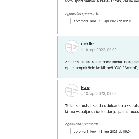
99% uporabnikov je irrelevantnih, ker se ve
Zgodovina sprememb…
spremenil:
kow
(
18. apr 2023 ob 09:01
)
nekikr
::
18. apr 2023, 09:02
Že kar slišim kako me bodo klicali "nekaj sem
opt-in ampak šele ko klikneš "Ok", "Accept",
kow
::
18. apr 2023, 09:02
To lahko resis tako, da sideloadanje vklopis
ki ima vklopljeno sideloadanje, pa mu reces
Zgodovina sprememb…
spremenil:
kow
(
18. apr 2023 ob 09:04
)