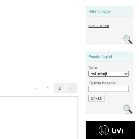
Hitre funkcije
seznam tem
Posebni izpisi
Avtor:
Ključna beseda:
«
1
2
»