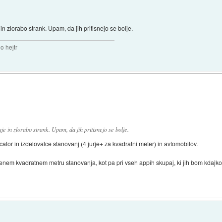
in zlorabo strank. Upam, da jih pritisnejo se bolje.
o hejtr
je in zlorabo strank. Upam, da jih pritisnejo se bolje.
ator in izdelovalce stanovanj (4 jurje+ za kvadratni meter) in avtomobilov.
 enem kvadratnem metru stanovanja, kot pa pri vseh appih skupaj, ki jih bom kdajkol