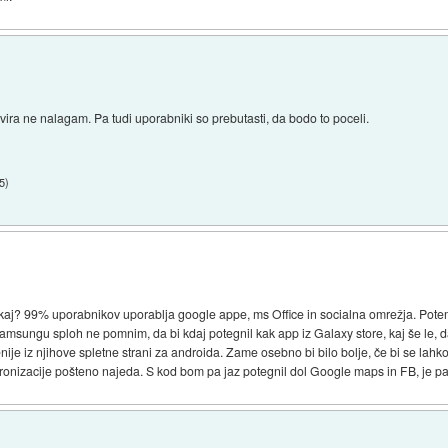
 vira ne nalagam. Pa tudi uporabniki so prebutasti, da bodo to poceli.
35
)
 kaj? 99% uporabnikov uporablja google appe, ms Office in socialna omrežja. Potem
sungu sploh ne pomnim, da bi kdaj potegnil kak app iz Galaxy store, kaj še le, da 
ije iz njihove spletne strani za androida. Zame osebno bi bilo bolje, če bi se lahko z
 sinhronizacije pošteno najeda. S kod bom pa jaz potegnil dol Google maps in FB, je 