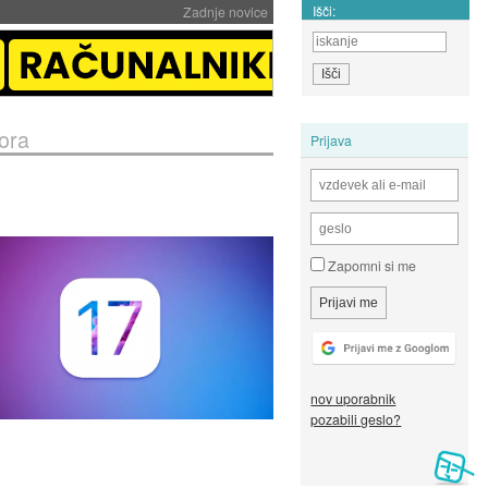
Išči:
Zadnje novice
tora
Prijava
Zapomni si me
nov uporabnik
pozabili geslo?