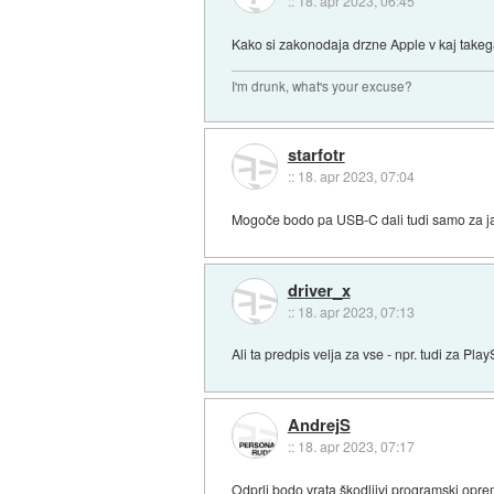
::
18. apr 2023, 06:45
Kako si zakonodaja drzne Apple v kaj takega pr
I'm drunk, what's your excuse?
starfotr
::
18. apr 2023, 07:04
Mogoče bodo pa USB-C dali tudi samo za j
driver_x
::
18. apr 2023, 07:13
Ali ta predpis velja za vse - npr. tudi za Pla
AndrejS
::
18. apr 2023, 07:17
Odprli bodo vrata škodljivi programski opre