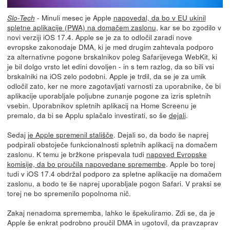
- Minuli mesec je Apple
napovedal, da bo v EU ukinil
Slo-Tech
spletne aplikacije (PWA) na domačem zaslonu
, kar se bo zgodilo v
novi verziji iOS 17.4. Apple se je za to odločil zaradi nove
evropske zakonodaje DMA, ki je med drugim zahtevala podporo
za alternativne pogone brskalnikov poleg Safarijevega WebKit, ki
je bil dolgo vrsto let edini dovoljen - in s tem razlog, da so bili vsi
brskalniki na iOS zelo podobni. Apple je trdil, da se je za umik
odločil zato, ker ne more zagotavljati varnosti za uporabnike, če bi
aplikacije uporabljale poljubne zunanje pogone za izris spletnih
vsebin. Uporabnikov spletnih aplikacij na Home Screenu je
premalo, da bi se Applu splačalo investirati, so še
dejali
.
Sedaj
je Apple spremenil stališče
. Dejali so, da bodo še naprej
podpirali obstoječe funkcionalnosti spletnih aplikacij na domačem
zaslonu. K temu je bržkone prispevala tudi
napoved Evropske
komisije, da bo proučila napovedane spremembe
. Apple bo torej
tudi v iOS 17.4 obdržal podporo za spletne aplikacije na domačem
zaslonu, a bodo te še naprej uporabljale pogon Safari. V praksi se
torej ne bo spremenilo popolnoma nič.
Zakaj nenadoma sprememba, lahko le špekuliramo. Zdi se, da je
Apple še enkrat podrobno proučil DMA in ugotovil, da pravzaprav