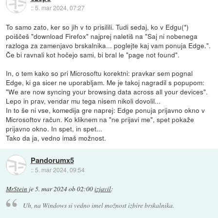
::
5. mar 2024, 07:27
To samo zato, ker so jih v to prisilili. Tudi sedaj, ko v Edgu(*)
poiščeš "download Firefox" najprej naletiš na "Saj ni nobenega
razloga za zamenjavo brskalnika... poglejte kaj vam ponuja Edge.".
Če bi ravnali kot hočejo sami, bi bral le "page not found".
In, o tem kako so pri Microsoftu korektni: pravkar sem pognal
Edge, ki ga sicer ne uporabljam. Me je takoj nagradil s popupom:
"We are now syncing your browsing data across all your devices".
Lepo in prav, vendar mu tega nisem nikoli dovolil...
In to še ni vse, komedija gre naprej: Edge ponuja prijavno okno v
Microsoftov račun. Ko kliknem na "ne prijavi me", spet pokaže
prijavno okno. In spet, in spet...
Tako da ja, vedno imaš možnost.
Pandorumx5
::
5. mar 2024, 09:54
MrStein
je
5. mar 2024 ob 02:00
izjavil
:
Uh, na Windows si vedno imel možnost izbire brskalnika.