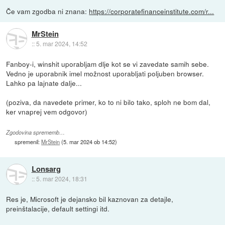
Če vam zgodba ni znana:
https://corporatefinanceinstitute.com/r...
MrStein
::
5. mar 2024, 14:52
Fanboy-i, winshit uporabljam dlje kot se vi zavedate samih sebe.
Vedno je uporabnik imel možnost uporabljati poljuben browser.
Lahko pa lajnate dalje...
(poziva, da navedete primer, ko to ni bilo tako, sploh ne bom dal,
ker vnaprej vem odgovor)
Zgodovina sprememb…
spremenil:
MrStein
(
5. mar 2024 ob 14:52
)
Lonsarg
::
5. mar 2024, 18:31
Res je, Microsoft je dejansko bil kaznovan za detajle,
preinštalacije, default settingi itd.