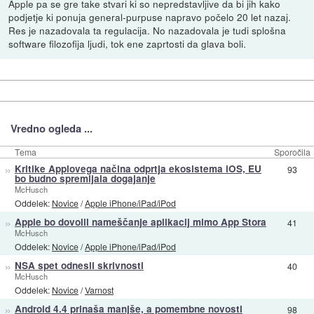
Apple pa se gre take stvari ki so nepredstavljive da bi jih kako
podjetje ki ponuja general-purpuse napravo počelo 20 let nazaj.
Res je nazadovala ta regulacija. No nazadovala je tudi splošna
software filozofija ljudi, tok ene zaprtosti da glava boli.
Vredno ogleda ...
Tema
Sporočila
»
Kritike Applovega načina odprtja ekosistema iOS, EU
93
bo budno spremljala dogajanje
McHusch
Oddelek:
Novice
/
Apple iPhone/iPad/iPod
»
Apple bo dovolil nameščanje aplikacij mimo App Stora
41
McHusch
Oddelek:
Novice
/
Apple iPhone/iPad/iPod
»
NSA spet odnesli skrivnosti
40
McHusch
Oddelek:
Novice
/
Varnost
»
Android 4.4 prinaša manjše, a pomembne novosti
98