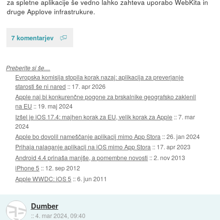
za spletne aplikacije še vedno lahko zahteva uporabo WebKita in
druge Applove infrastrukure.
7 komentarjev
Preberite si še…
Evropska komisija stopila korak nazaj: aplikacija za preverjanje
starosti še ni nared
::
17. apr 2026
Apple naj bi konkurenčne pogone za brskalnike geografsko zaklenil
na EU
::
19. maj 2024
Izšel je iOS 17.4: majhen korak za EU, velik korak za Apple
::
7. mar
2024
Apple bo dovolil nameščanje aplikacij mimo App Stora
::
26. jan 2024
Prihaja nalaganje aplikacij na iOS mimo App Stora
::
17. apr 2023
Android 4.4 prinaša manjše, a pomembne novosti
::
2. nov 2013
iPhone 5
::
12. sep 2012
Apple WWDC: iOS 5
::
6. jun 2011
Dumber
::
4. mar 2024, 09:40