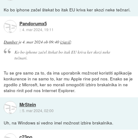
Ko bo iphone začel štekat bo itak EU kriva ker skozi neke tečnari.
Pandorumx5
::
4. mar 2024, 19:11
Dumber
je
4. mar 2024 ob 09:40
izjavil
:
Ko bo iphone začel štekat bo itak EU kriva ker skozi neke
tečnari.
Tu se gre samo za to, da ima uporabnik možnost koristiti aplikacije
konkurence in ne samo to, kar mu Apple rine pod nos. Enako se je
zgodilo z Microsft, ker so morali omogočiti izbiro brskalnika in ne
stalno rinit pod nos Internet Explorer.
MrStein
::
5. mar 2024, 02:00
Uh, na Windows si vedno imel možnost izbire brskalnika.
c23po