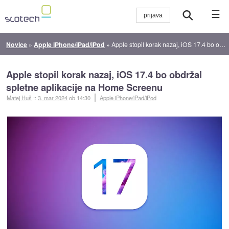
☰
Novice
»
Apple iPhone/iPad/iPod
»
Apple stopil korak nazaj, iOS 17.4 bo obdržal spletne aplikacije na Home Screenu
Apple stopil korak nazaj, iOS 17.4 bo obdržal
spletne aplikacije na Home Screenu
Matej Huš
::
3. mar 2024
ob 14:30
Apple iPhone/iPad/iPod