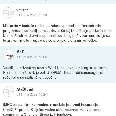
vitranc
::
12. mar 2023, 18:19
Mislim da v bodoče ne bo potrebno uporabljati microsoftovih
programov / aplikacij za te zadeve. Sedaj izkoriščajo priliko in tistim
ki smo želeli med prvimi sprobati novi bing pač v zameno vsilijo še
to zraven in s tem upajo da se premaknejo iz mrtve točke.
Mr.B
::
12. mar 2023, 19:06
Vsakič ko klikneš na start v Win11, se poveže z bing iskalnikom.
Realnost teh številk je bolj UTOPIJA. Toda middle management
reče kako so statistično uspešni.
AtaŠtumf
::
14. mar 2023, 15:24
IMHO so pa cifre kar realne, marsikdo je zaradi integracije
ChatGPT probal Bing (še vedno uber neumno ime, vedno se
spomnim na Chandler Binga iz Friendsov).