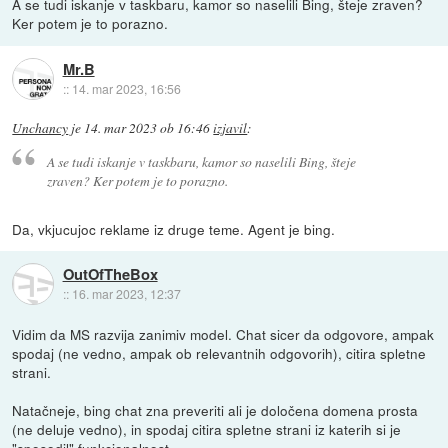
A se tudi iskanje v taskbaru, kamor so naselili Bing, šteje zraven?
Ker potem je to porazno.
Mr.B
::
14. mar 2023, 16:56
Unchancy
je
14. mar 2023 ob 16:46
izjavil
:
A se tudi iskanje v taskbaru, kamor so naselili Bing, šteje
zraven? Ker potem je to porazno.
Da, vkjucujoc reklame iz druge teme. Agent je bing.
OutOfTheBox
::
16. mar 2023, 12:37
Vidim da MS razvija zanimiv model. Chat sicer da odgovore, ampak
spodaj (ne vedno, ampak ob relevantnih odgovorih), citira spletne
strani.
Natačneje, bing chat zna preveriti ali je določena domena prosta
(ne deluje vedno), in spodaj citira spletne strani iz katerih si je
"sposodil" funkcionalnost.