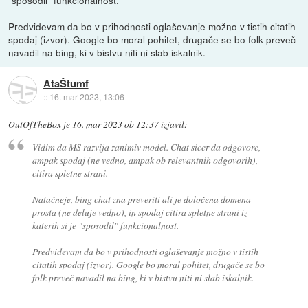
Predvidevam da bo v prihodnosti oglaševanje možno v tistih citatih
spodaj (izvor). Google bo moral pohitet, drugače se bo folk preveč
navadil na bing, ki v bistvu niti ni slab iskalnik.
AtaŠtumf
::
16. mar 2023, 13:06
OutOfTheBox
je
16. mar 2023 ob 12:37
izjavil
:
Vidim da MS razvija zanimiv model. Chat sicer da odgovore,
ampak spodaj (ne vedno, ampak ob relevantnih odgovorih),
citira spletne strani.
Natačneje, bing chat zna preveriti ali je določena domena
prosta (ne deluje vedno), in spodaj citira spletne strani iz
katerih si je "sposodil" funkcionalnost.
Predvidevam da bo v prihodnosti oglaševanje možno v tistih
citatih spodaj (izvor). Google bo moral pohitet, drugače se bo
folk preveč navadil na bing, ki v bistvu niti ni slab iskalnik.