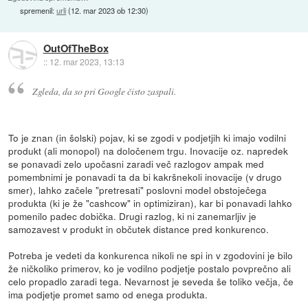
spremenil:
urli
(
12. mar 2023 ob 12:30
)
OutOfTheBox
::
12. mar 2023, 13:13
Zgleda, da so pri Google čisto zaspali.
To je znan (in šolski) pojav, ki se zgodi v podjetjih ki imajo vodilni
produkt (ali monopol) na določenem trgu. Inovacije oz. napredek
se ponavadi zelo upočasni zaradi več razlogov ampak med
pomembnimi je ponavadi ta da bi kakršnekoli inovacije (v drugo
smer), lahko začele "pretresati" poslovni model obstoječega
produkta (ki je že "cashcow" in optimiziran), kar bi ponavadi lahko
pomenilo padec dobička. Drugi razlog, ki ni zanemarljiv je
samozavest v produkt in občutek distance pred konkurenco.
Potreba je vedeti da konkurenca nikoli ne spi in v zgodovini je bilo
že ničkoliko primerov, ko je vodilno podjetje postalo povprečno ali
celo propadlo zaradi tega. Nevarnost je seveda še toliko večja, če
ima podjetje promet samo od enega produkta.