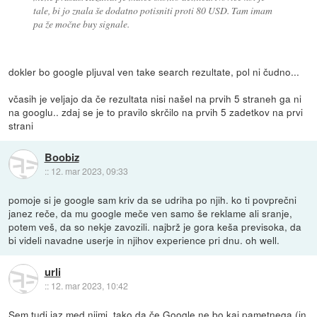
tale, bi jo znala še dodatno potisniti proti 80 USD. Tam imam
pa že močne buy signale.
dokler bo google pljuval ven take search rezultate, pol ni čudno...
včasih je veljajo da če rezultata nisi našel na prvih 5 straneh ga ni
na googlu.. zdaj se je to pravilo skrčilo na prvih 5 zadetkov na prvi
strani
Boobiz
::
12. mar 2023, 09:33
pomoje si je google sam kriv da se udriha po njih. ko ti povprečni
janez reče, da mu google meče ven samo še reklame ali sranje,
potem veš, da so nekje zavozili. najbrž je gora keša previsoka, da
bi videli navadne userje in njihov experience pri dnu. oh well.
urli
::
12. mar 2023, 10:42
Sem tudi jaz med njimi, tako da če Google ne bo kaj pametnega (in