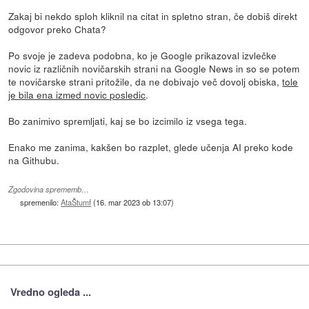
Zakaj bi nekdo sploh kliknil na citat in spletno stran, če dobiš direkt
odgovor preko Chata?
Po svoje je zadeva podobna, ko je Google prikazoval izvlečke
novic iz različnih novičarskih strani na Google News in so se potem
te novičarske strani pritožile, da ne dobivajo več dovolj obiska,
tole
je bila ena izmed novic posledic
.
Bo zanimivo spremljati, kaj se bo izcimilo iz vsega tega.
Enako me zanima, kakšen bo razplet, glede učenja AI preko kode
na Githubu.
Zgodovina sprememb…
spremenilo:
AtaŠtumf
(
16. mar 2023 ob 13:07
)
Vredno ogleda ...