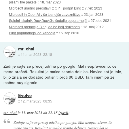
pisarniške pakete
::
18. mar 2023
Microsoft uradno predstavil z GPT podprt Bing
::
7. feb 2023
Microsoft in OpenAI v še tesnejše zavezništvo
::
23. jan 2023
Spletni iskalnik DuckDuckGo čedalje popularnejši
::
27. dec 2021
Microsoft prenavlja Bing, da bo bolj družaben
::
13. maj 2012
Bing popularnejši od Yahooja
::
15. sep 2010
mr_chai
::
11. mar 2023, 22:18
Zadnje cajte se precej udriha po googlu. Mal neupravičeno, če
mene prašaš. Rezultat je malce skonto delnica. Novice kot je tale,
bi jo znala še dodatno potisniti proti 80 USD. Tam imam pa že
močne buy signale.
Evolve
::
12. mar 2023, 08:35
mr_chai
je
11. mar 2023 ob 22:18
izjavil
:
Zadnje cajte se precej udriha po googlu. Mal neupravičeno, če
mene prašaš. Rezultat je malce skonto delnica. Novice kot je