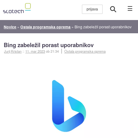
☰
Novice
»
Ostala programska oprema
»
Bing zabeležil porast uporabnikov
Bing zabeležil porast uporabnikov
Jurij Kristan
::
11. mar 2023
ob 21:34
Ostala programska oprema