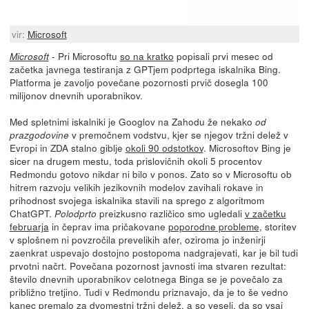
vir:
Microsoft
- Pri Microsoftu
so na kratko
popisali prvi mesec od
Microsoft
začetka javnega testiranja z GPTjem podprtega iskalnika Bing.
Platforma je zavoljo povečane pozornosti prvič dosegla 100
milijonov dnevnih uporabnikov.
Med spletnimi iskalniki je Googlov na Zahodu že nekako
od
v premočnem vodstvu, kjer se njegov tržni delež v
prazgodovine
Evropi in ZDA stalno giblje
okoli 90 odstotkov
. Microsoftov Bing je
sicer na drugem mestu, toda prislovičnih okoli 5 procentov
Redmondu gotovo nikdar ni bilo v ponos. Zato so v Microsoftu ob
hitrem razvoju velikih jezikovnih modelov zavihali rokave in
prihodnost svojega iskalnika stavili na sprego z algoritmom
ChatGPT.
preizkusno različico smo ugledali
v začetku
Polodprto
februarja
in čeprav ima pričakovane
poporodne probleme
, storitev
v splošnem ni povzročila prevelikih afer, oziroma jo inženirji
zaenkrat uspevajo dostojno postopoma nadgrajevati, kar je bil tudi
prvotni načrt. Povečana pozornost javnosti ima stvaren rezultat:
število dnevnih uporabnikov celotnega Binga se je povečalo za
približno tretjino. Tudi v Redmondu priznavajo, da je to še vedno
kanec premalo za dvomestni tržni delež, a so veseli, da so vsaj