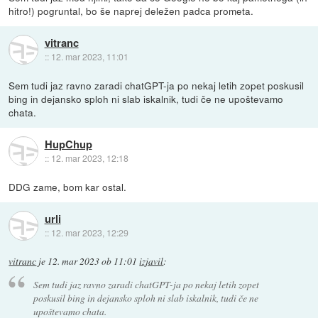
hitro!) pogruntal, bo še naprej deležen padca prometa.
vitranc
::
12. mar 2023, 11:01
Sem tudi jaz ravno zaradi chatGPT-ja po nekaj letih zopet poskusil
bing in dejansko sploh ni slab iskalnik, tudi če ne upoštevamo
chata.
HupChup
::
12. mar 2023, 12:18
DDG zame, bom kar ostal.
urli
::
12. mar 2023, 12:29
vitranc
je
12. mar 2023 ob 11:01
izjavil
:
Sem tudi jaz ravno zaradi chatGPT-ja po nekaj letih zopet
poskusil bing in dejansko sploh ni slab iskalnik, tudi če ne
upoštevamo chata.