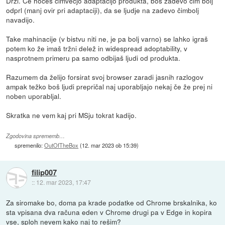
Drži. Če hočeš čimvečjo adaptacijo produkta, boš zadevo čim bolj
odprl (manj ovir pri adaptaciji), da se ljudje na zadevo čimbolj
navadijo.
Take mahinacije (v bistvu niti ne, je pa bolj varno) se lahko igraš
potem ko že imaš tržni delež in widespread adoptability, v
nasprotnem primeru pa samo odbijaš ljudi od produkta.
Razumem da želijo forsirat svoj browser zaradi jasnih razlogov
ampak težko boš ljudi prepričal naj uporabljajo nekaj če že prej ni
noben uporabljal.
Skratka ne vem kaj pri MSju tokrat kadijo.
Zgodovina sprememb…
spremenilo:
OutOfTheBox
(
12. mar 2023 ob 15:39
)
filip007
::
12. mar 2023, 17:47
Za siromake bo, doma pa krade podatke od Chrome brskalnika, ko
sta vpisana dva računa eden v Chrome drugi pa v Edge in kopira
vse, sploh nevem kako naj to rešim?