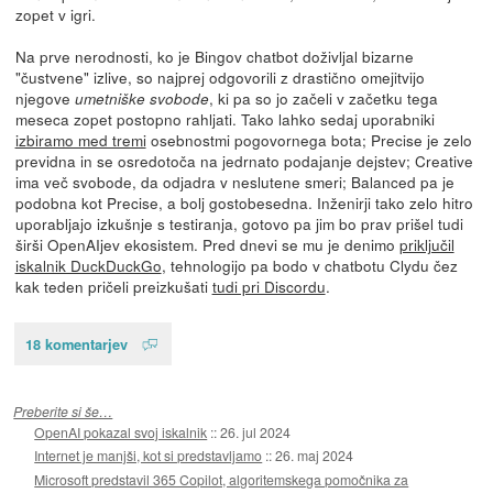
zopet v igri.
Na prve nerodnosti, ko je Bingov chatbot doživljal bizarne
"čustvene" izlive, so najprej odgovorili z drastično omejitvijo
njegove
, ki pa so jo začeli v začetku tega
umetniške svobode
meseca zopet postopno rahljati. Tako lahko sedaj uporabniki
izbiramo med tremi
osebnostmi pogovornega bota; Precise je zelo
previdna in se osredotoča na jedrnato podajanje dejstev; Creative
ima več svobode, da odjadra v neslutene smeri; Balanced pa je
podobna kot Precise, a bolj gostobesedna. Inženirji tako zelo hitro
uporabljajo izkušnje s testiranja, gotovo pa jim bo prav prišel tudi
širši OpenAIjev ekosistem. Pred dnevi se mu je denimo
priključil
iskalnik DuckDuckGo
, tehnologijo pa bodo v chatbotu Clydu čez
kak teden pričeli preizkušati
tudi pri Discordu
.
18 komentarjev
Preberite si še…
OpenAI pokazal svoj iskalnik
::
26. jul 2024
Internet je manjši, kot si predstavljamo
::
26. maj 2024
Microsoft predstavil 365 Copilot, algoritemskega pomočnika za