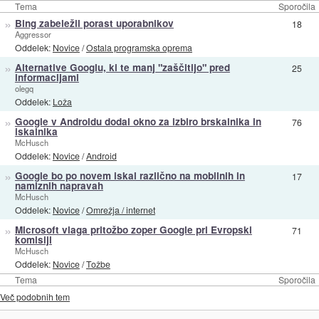
Tema
Sporočila
»
Bing zabeležil porast uporabnikov
18
Aggressor
Oddelek:
Novice
/
Ostala programska oprema
»
Alternative Googlu, ki te manj "zaščitijo" pred
25
informacijami
olegq
Oddelek:
Loža
»
Google v Androidu dodal okno za izbiro brskalnika in
76
iskalnika
McHusch
Oddelek:
Novice
/
Android
»
Google bo po novem iskal različno na mobilnih in
17
namiznih napravah
McHusch
Oddelek:
Novice
/
Omrežja / internet
»
Microsoft vlaga pritožbo zoper Google pri Evropski
71
komisiji
McHusch
Oddelek:
Novice
/
Tožbe
Tema
Sporočila
Več podobnih tem