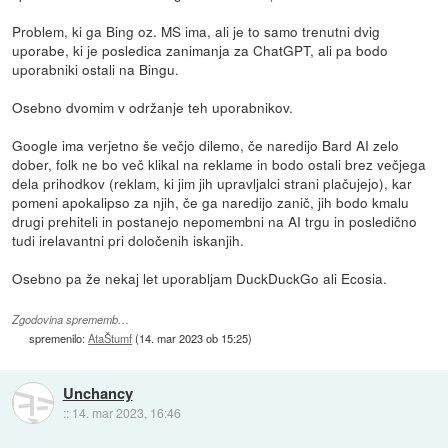
Problem, ki ga Bing oz. MS ima, ali je to samo trenutni dvig
uporabe, ki je posledica zanimanja za ChatGPT, ali pa bodo
uporabniki ostali na Bingu.
Osebno dvomim v održanje teh uporabnikov.
Google ima verjetno še večjo dilemo, če naredijo Bard AI zelo
dober, folk ne bo več klikal na reklame in bodo ostali brez večjega
dela prihodkov (reklam, ki jim jih upravljalci strani plačujejo), kar
pomeni apokalipso za njih, če ga naredijo zanič, jih bodo kmalu
drugi prehiteli in postanejo nepomembni na AI trgu in posledično
tudi irelavantni pri določenih iskanjih.
Osebno pa že nekaj let uporabljam DuckDuckGo ali Ecosia.
Zgodovina sprememb…
spremenilo:
AtaŠtumf
(
14. mar 2023 ob 15:25
)
Unchancy
::
14. mar 2023, 16:46