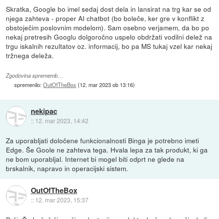
Skratka, Google bo imel sedaj dost dela in lansirat na trg kar se od
njega zahteva - proper AI chatbot (bo boleče, ker gre v konflikt z
obstoječim poslovnim modelom). Sam osebno verjamem, da bo po
nekaj pretresih Googlu dolgoročno uspelo obdržati vodilni delež na
trgu iskalnih rezultatov oz. informacij, bo pa MS tukaj vzel kar nekaj
tržnega deleža.
Zgodovina sprememb…
spremenilo:
OutOfTheBox
(
12. mar 2023 ob 13:16
)
nekipac
::
12. mar 2023, 14:42
Za uporabljati določene funkcionalnosti Binga je potrebno imeti
Edge. Še Goole ne zahteva tega. Hvala lepa za tak produkt, ki ga
ne bom uporabljal. Internet bi mogel biti odprt ne glede na
brskalnik, napravo in operacijski sistem.
OutOfTheBox
::
12. mar 2023, 15:37