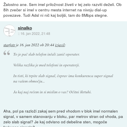
Žalostno ane. Sem imel priložnost živeti v tej zelo razviti deželi. Ob
8ih zvečer si imel v centru mesta internet na nivoju dial-up
povezave. Tudi Adsl ni nič kaj boljši, tam do 8Mbps stegne.
sinalko
::
16. jan 2022, 21:48
starfotr
je
16. jan 2022 ob 20:44
izjavil
:
To je pač slab telefon in/ali zanič operater.
Velika razlika je med telefoni in operaterji.
In tisti, ki trpite slab signal, čeprav ima konkurenca super signal
na vašem območju...
Ja kaj naj rečem in si mislim o vas? Očitni škrtuhi.
Aha, pol pa razloži zakaj sem pred vhodom v blok imel normalen
signal, v samem stanovanju v bloku, par metrov stran od vhoda, pa
zelo slab signal? Je kaj odvisno od debeline sten, mogoče