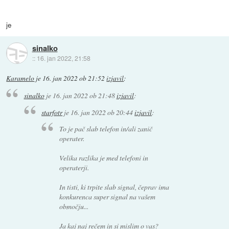
je
sinalko
::
16. jan 2022, 21:58
Karamelo
je
16. jan 2022 ob 21:52
izjavil
:
sinalko
je
16. jan 2022 ob 21:48
izjavil
:
starfotr
je
16. jan 2022 ob 20:44
izjavil
:
To je pač slab telefon in/ali zanič
operater.
Velika razlika je med telefoni in
operaterji.
In tisti, ki trpite slab signal, čeprav ima
konkurenca super signal na vašem
območju...
Ja kaj naj rečem in si mislim o vas?