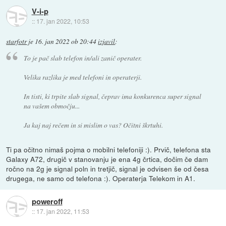
V-i-p
::
17. jan 2022, 10:53
starfotr
je
16. jan 2022 ob 20:44
izjavil
:
To je pač slab telefon in/ali zanič operater.
Velika razlika je med telefoni in operaterji.
In tisti, ki trpite slab signal, čeprav ima konkurenca super signal
na vašem območju...
Ja kaj naj rečem in si mislim o vas? Očitni škrtuhi.
Ti pa očitno nimaš pojma o mobilni telefoniji :). Prvič, telefona sta
Galaxy A72, drugič v stanovanju je ena 4g črtica, dočim če dam
ročno na 2g je signal poln in tretjič, signal je odvisen še od česa
drugega, ne samo od telefona :). Operaterja Telekom in A1.
poweroff
::
17. jan 2022, 11:53