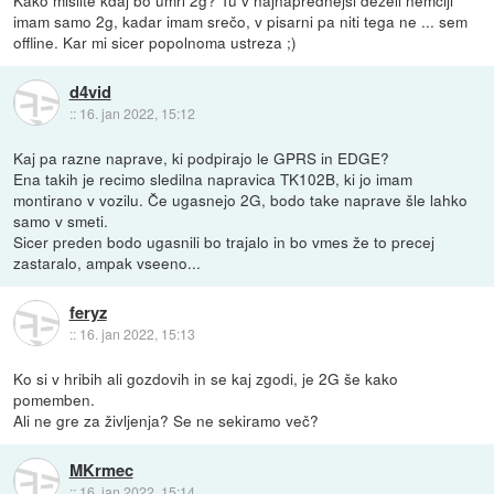
imam samo 2g, kadar imam srečo, v pisarni pa niti tega ne ... sem
offline. Kar mi sicer popolnoma ustreza ;)
d4vid
::
16. jan 2022, 15:12
Kaj pa razne naprave, ki podpirajo le GPRS in EDGE?
Ena takih je recimo sledilna napravica TK102B, ki jo imam
montirano v vozilu. Če ugasnejo 2G, bodo take naprave šle lahko
samo v smeti.
Sicer preden bodo ugasnili bo trajalo in bo vmes že to precej
zastaralo, ampak vseeno...
feryz
::
16. jan 2022, 15:13
Ko si v hribih ali gozdovih in se kaj zgodi, je 2G še kako
pomemben.
Ali ne gre za življenja? Se ne sekiramo več?
MKrmec
::
16. jan 2022, 15:14