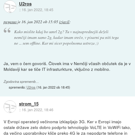
U2ros
::
16. jan 2022, 18:45
pegasus
je
16. jan 2022 ob 15:05
izjavil
:
Kako mislite kdaj bo umrl 2g? Tu v najnaprednejši deželi
nemčiji imam samo 2g, kadar imam srečo, v pisarni pa niti tega
ne ... sem offline. Kar mi sicer popolnoma ustreza ;)
Ja, vem o čem govoriš. Človek ima v Nemčiji včasih občutek da je v
Moldaviji kar se tiče IT infrasturkture, vključno z mobilno.
Zgodovina sprememb…
spremenilo:
U2ros
(
16. jan 2022 ob 18:45
)
strom_15
::
16. jan 2022, 18:46
V Evropi operaterji večinoma izklapljajo 3G. Ker v Evropi imajo
ostale države zelo dobro podprto tehnologijo VoLTE in VoWiFi tako,
da večino uporabnikov kliče preko 4G le za nepodprte telefone in