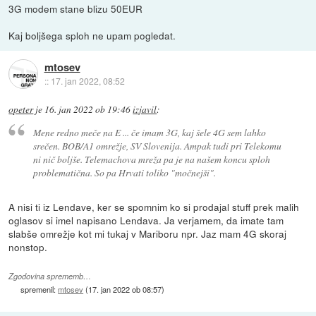
3G modem stane blizu 50EUR
Kaj boljšega sploh ne upam pogledat.
mtosev
::
17. jan 2022, 08:52
opeter
je
16. jan 2022 ob 19:46
izjavil
:
Mene redno meče na E ... če imam 3G, kaj šele 4G sem lahko
srečen. BOB/A1 omrežje, SV Slovenija. Ampak tudi pri Telekomu
ni nič boljše. Telemachova mreža pa je na našem koncu sploh
problematična. So pa Hrvati toliko "močnejši".
A nisi ti iz Lendave, ker se spomnim ko si prodajal stuff prek malih
oglasov si imel napisano Lendava. Ja verjamem, da imate tam
slabše omrežje kot mi tukaj v Mariboru npr. Jaz mam 4G skoraj
nonstop.
Zgodovina sprememb…
spremenil:
mtosev
(
17. jan 2022 ob 08:57
)