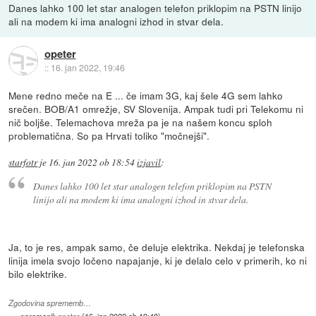
Danes lahko 100 let star analogen telefon priklopim na PSTN linijo
ali na modem ki ima analogni izhod in stvar dela.
opeter
::
16. jan 2022, 19:46
Mene redno meče na E ... če imam 3G, kaj šele 4G sem lahko
srečen. BOB/A1 omrežje, SV Slovenija. Ampak tudi pri Telekomu ni
nič boljše. Telemachova mreža pa je na našem koncu sploh
problematična. So pa Hrvati toliko "močnejši".
starfotr
je
16. jan 2022 ob 18:54
izjavil
:
Danes lahko 100 let star analogen telefon priklopim na PSTN
linijo ali na modem ki ima analogni izhod in stvar dela.
Ja, to je res, ampak samo, če deluje elektrika. Nekdaj je telefonska
linija imela svojo ločeno napajanje, ki je delalo celo v primerih, ko ni
bilo elektrike.
Zgodovina sprememb…
spremenil:
opeter
(
16. jan 2022 ob 19:48
)