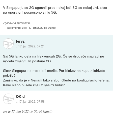
V Singapurju so 2G ugasnili pred nekaj leti. 3G se nekaj zivi, sicer
pa operaterji pospeseno sirijo 5G.
Zgodovina sprememb…
spremenilo:
zee
(
17. jan 2022 ob 06:48
)
feryz
::
17. jan 2022, 07:21
Saj 5G lahko dela na frekvencah 2G. Če se drugače napravi ne
moreta zmeniti. In postane 2G.
Sicer Singapur ne more biti merilo. Par blokov na kupu z lahkoto
pokriješ.
Zanimivo, da je v Nemčiji tako slabo. Glede na konfiguracijo terena.
Kako slabo bi šele imeli z našimi hribi!?
OK.d
::
17. jan 2022, 07:58
zee
je
17. jan 2022 ob 06:46
izjavil
: