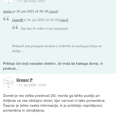
::
17. jan 2022, 09:57
opeter
je
16. jan 2022 ob 20:38
izjavil
:
GupeM
je
16. jan 2022 ob 20:20
izjavil
:
Saj ima še vedno svoje napajanje.
Poskusil sem potegniti modem iz elektrike in analogna linija ne
deluje ...
Priklopi čim bolj navaden telefon, če imaš še kakega doma, in
poskusi...
Gregor P
::
17. jan 2022, 10:33
Domet je res velika prednost 2G; morda ga lahko pustijo pri
življenje za vse običajno stvari, kjer varnost ni tako pomembna.
Čeprav je lahko vsaka informacija, ki jo pridobijo nepridipravi,
pomembna in zlorabljena.