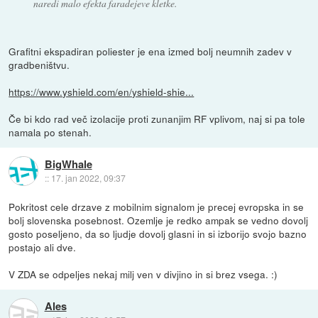
naredi malo efekta faradejeve kletke.
Grafitni ekspadiran poliester je ena izmed bolj neumnih zadev v
gradbeništvu.
https://www.yshield.com/en/yshield-shie...
Če bi kdo rad več izolacije proti zunanjim RF vplivom, naj si pa tole
namala po stenah.
BigWhale
::
17. jan 2022, 09:37
Pokritost cele drzave z mobilnim signalom je precej evropska in se
bolj slovenska posebnost. Ozemlje je redko ampak se vedno dovolj
gosto poseljeno, da so ljudje dovolj glasni in si izborijo svojo bazno
postajo ali dve.
V ZDA se odpeljes nekaj milj ven v divjino in si brez vsega. :)
Ales