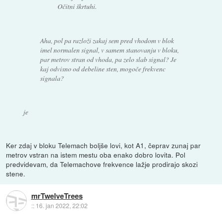
Očitni škrtuhi.
Aha, pol pa razloži zakaj sem pred vhodom v blok
imel normalen signal, v samem stanovanju v bloku,
par metrov stran od vhoda, pa zelo slab signal? Je
kaj odvisno od debeline sten, mogoče frekvenc
signala?
je
Ker zdaj v bloku Telemach boljše lovi, kot A1, čeprav zunaj par
metrov vstran na istem mestu oba enako dobro lovita. Pol
predvidevam, da Telemachove frekvence lažje prodirajo skozi
stene.
mrTwelveTrees
::
16. jan 2022, 22:02