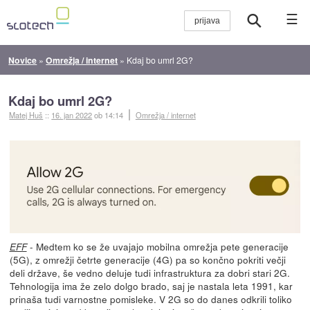
☰
Novice
»
Omrežja / internet
»
Kdaj bo umrl 2G?
Kdaj bo umrl 2G?
Matej Huš
::
16. jan 2022
ob 14:14
Omrežja / internet
- Medtem ko se že uvajajo mobilna omrežja pete generacije
EFF
(5G), z omrežji četrte generacije (4G) pa so končno pokriti večji
deli države, še vedno deluje tudi infrastruktura za dobri stari 2G.
Tehnologija ima že zelo dolgo brado, saj je nastala leta 1991, kar
prinaša tudi varnostne pomisleke. V 2G so do danes odkrili toliko