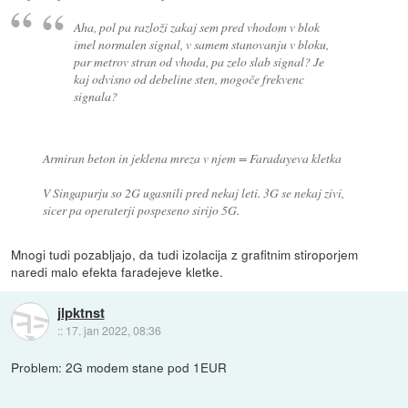
Aha, pol pa razloži zakaj sem pred vhodom v blok
imel normalen signal, v samem stanovanju v bloku,
par metrov stran od vhoda, pa zelo slab signal? Je
kaj odvisno od debeline sten, mogoče frekvenc
signala?
Armiran beton in jeklena mreza v njem = Faradayeva kletka
V Singapurju so 2G ugasnili pred nekaj leti. 3G se nekaj zivi,
sicer pa operaterji pospeseno sirijo 5G.
Mnogi tudi pozabljajo, da tudi izolacija z grafitnim stiroporjem
naredi malo efekta faradejeve kletke.
jlpktnst
::
17. jan 2022, 08:36
Problem: 2G modem stane pod 1EUR