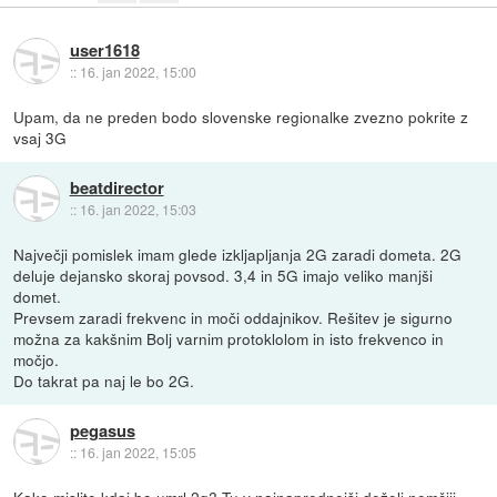
user1618
::
16. jan 2022, 15:00
Upam, da ne preden bodo slovenske regionalke zvezno pokrite z
vsaj 3G
beatdirector
::
16. jan 2022, 15:03
Največji pomislek imam glede izkljapljanja 2G zaradi dometa. 2G
deluje dejansko skoraj povsod. 3,4 in 5G imajo veliko manjši
domet.
Prevsem zaradi frekvenc in moči oddajnikov. Rešitev je sigurno
možna za kakšnim Bolj varnim protoklolom in isto frekvenco in
močjo.
Do takrat pa naj le bo 2G.
pegasus
::
16. jan 2022, 15:05
Kako mislite kdaj bo umrl 2g? Tu v najnaprednejši deželi nemčiji