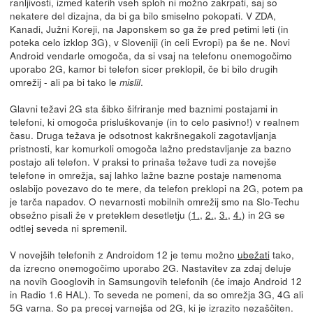
ranljivosti, izmed katerih vseh sploh ni možno zakrpati, saj so
nekatere del dizajna, da bi ga bilo smiselno pokopati. V ZDA,
Kanadi, Južni Koreji, na Japonskem so ga že pred petimi leti (in
poteka celo izklop 3G), v Sloveniji (in celi Evropi) pa še ne. Novi
Android vendarle omogoča, da si vsaj na telefonu onemogočimo
uporabo 2G, kamor bi telefon sicer preklopil, če bi bilo drugih
omrežij - ali pa bi tako le
.
mislil
Glavni težavi 2G sta šibko šifriranje med baznimi postajami in
telefoni, ki omogoča prisluškovanje (in to celo pasivno!) v realnem
času. Druga težava je odsotnost kakršnegakoli zagotavljanja
pristnosti, kar komurkoli omogoča lažno predstavljanje za bazno
postajo ali telefon. V praksi to prinaša težave tudi za novejše
telefone in omrežja, saj lahko lažne bazne postaje namenoma
oslabijo povezavo do te mere, da telefon preklopi na 2G, potem pa
je tarča napadov. O nevarnosti mobilnih omrežij smo na Slo-Techu
obsežno pisali že v preteklem desetletju (
1.
,
2.
,
3.
,
4.
) in 2G se
odtlej seveda ni spremenil.
V novejših telefonih z Androidom 12 je temu možno
ubežati
tako,
da izrecno onemogočimo uporabo 2G. Nastavitev za zdaj deluje
na novih Googlovih in Samsungovih telefonih (če imajo Android 12
in Radio 1.6 HAL). To seveda ne pomeni, da so omrežja 3G, 4G ali
5G varna. So pa precej varnejša od 2G, ki je izrazito nezaščiten.