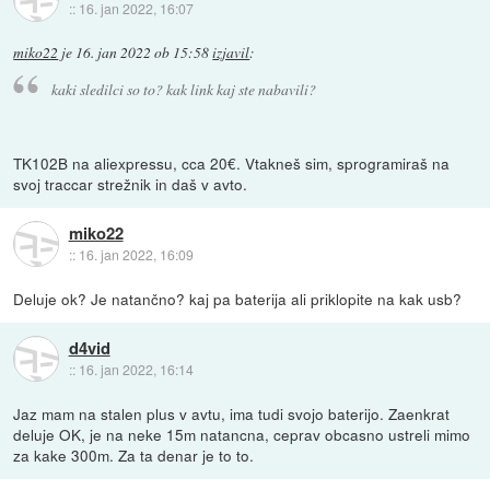
::
16. jan 2022, 16:07
miko22
je
16. jan 2022 ob 15:58
izjavil
:
kaki sledilci so to? kak link kaj ste nabavili?
TK102B na aliexpressu, cca 20€. Vtakneš sim, sprogramiraš na
svoj traccar strežnik in daš v avto.
miko22
::
16. jan 2022, 16:09
Deluje ok? Je natančno? kaj pa baterija ali priklopite na kak usb?
d4vid
::
16. jan 2022, 16:14
Jaz mam na stalen plus v avtu, ima tudi svojo baterijo. Zaenkrat
deluje OK, je na neke 15m natancna, ceprav obcasno ustreli mimo
za kake 300m. Za ta denar je to to.