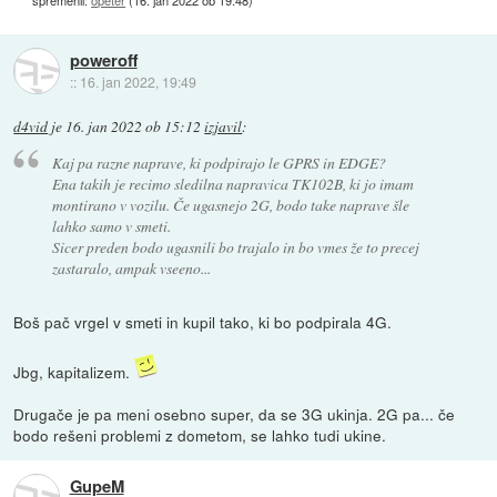
poweroff
::
16. jan 2022, 19:49
d4vid
je
16. jan 2022 ob 15:12
izjavil
:
Kaj pa razne naprave, ki podpirajo le GPRS in EDGE?
Ena takih je recimo sledilna napravica TK102B, ki jo imam
montirano v vozilu. Če ugasnejo 2G, bodo take naprave šle
lahko samo v smeti.
Sicer preden bodo ugasnili bo trajalo in bo vmes že to precej
zastaralo, ampak vseeno...
Boš pač vrgel v smeti in kupil tako, ki bo podpirala 4G.
Jbg, kapitalizem.
Drugače je pa meni osebno super, da se 3G ukinja. 2G pa... če
bodo rešeni problemi z dometom, se lahko tudi ukine.
GupeM