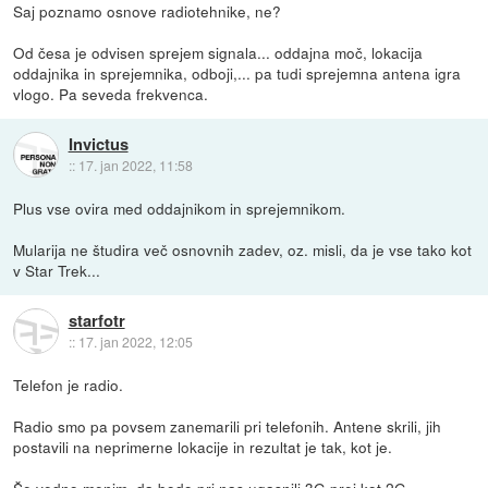
Saj poznamo osnove radiotehnike, ne?
Od česa je odvisen sprejem signala... oddajna moč, lokacija
oddajnika in sprejemnika, odboji,... pa tudi sprejemna antena igra
vlogo. Pa seveda frekvenca.
Invictus
::
17. jan 2022, 11:58
Plus vse ovira med oddajnikom in sprejemnikom.
Mularija ne študira več osnovnih zadev, oz. misli, da je vse tako kot
v Star Trek...
starfotr
::
17. jan 2022, 12:05
Telefon je radio.
Radio smo pa povsem zanemarili pri telefonih. Antene skrili, jih
postavili na neprimerne lokacije in rezultat je tak, kot je.