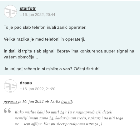
starfotr
::
16. jan 2022, 20:44
To je pač slab telefon in/ali zanič operater.
Velika razlika je med telefoni in operaterji.
In tisti, ki trpite slab signal, čeprav ima konkurenca super signal na
vašem območju...
Ja kaj naj rečem in si mislim o vas? Očitni škrtuhi.
drsas
::
16. jan 2022, 21:20
pegasus
je
16. jan 2022 ob 15:05
izjavil
:
Kako mislite kdaj bo umrl 2g? Tu v najnaprednejši deželi
nemčiji imam samo 2g, kadar imam srečo, v pisarni pa niti tega
ne ... sem offline. Kar mi sicer popolnoma ustreza ;)