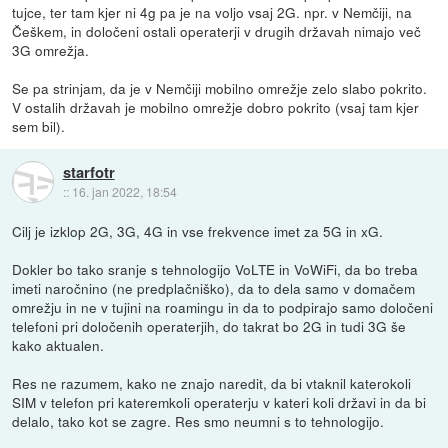
tujce, ter tam kjer ni 4g pa je na voljo vsaj 2G. npr. v Nemčiji, na
Češkem, in določeni ostali operaterji v drugih državah nimajo več
3G omrežja.
Se pa strinjam, da je v Nemčiji mobilno omrežje zelo slabo pokrito.
V ostalih državah je mobilno omrežje dobro pokrito (vsaj tam kjer
sem bil).
starfotr
::
16. jan 2022, 18:54
Cilj je izklop 2G, 3G, 4G in vse frekvence imet za 5G in xG.
Dokler bo tako sranje s tehnologijo VoLTE in VoWiFi, da bo treba
imeti naročnino (ne predplačniško), da to dela samo v domačem
omrežju in ne v tujini na roamingu in da to podpirajo samo določeni
telefoni pri določenih operaterjih, do takrat bo 2G in tudi 3G še
kako aktualen.
Res ne razumem, kako ne znajo naredit, da bi vtaknil katerokoli
SIM v telefon pri kateremkoli operaterju v kateri koli državi in da bi
delalo, tako kot se zagre. Res smo neumni s to tehnologijo.