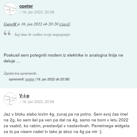
opeter
::
16. jan 2022, 20:38
GupeM
je
16. jan 2022 ob 20:20
izjavil
:
Saj ima še vedno svoje napajanje.
Poskusil sem potegniti modem iz elektrike in analogna linija ne
deluje ...
Zgodovina sprememb…
spremenil:
opeter
(
16. jan 2022 ob 20:38
)
V-i-p
::
16. jan 2022, 20:39
Jaz v bloku slabo lovim 4g, zunaj pa na polno. Sem svoj čas imel
na 2g, ko sem šel pa ven pa dal na 4g, samo ne bom v letu 2022
za vsakič, ko rabim, prestavljal v nastavitvah. Pametnega widgeta
za to pa nisem našel in tako je skoz na 4g pa mir :].