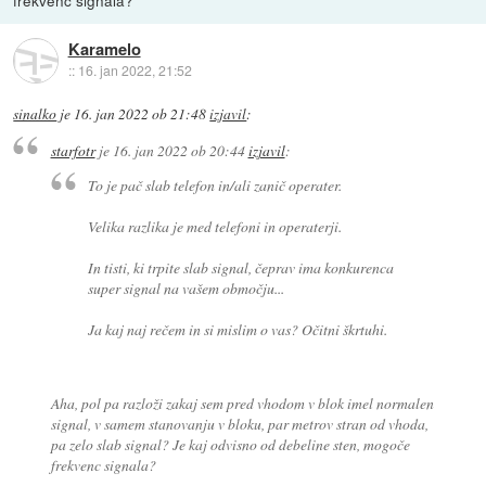
frekvenc signala?
Karamelo
::
16. jan 2022, 21:52
sinalko
je
16. jan 2022 ob 21:48
izjavil
:
starfotr
je
16. jan 2022 ob 20:44
izjavil
:
To je pač slab telefon in/ali zanič operater.
Velika razlika je med telefoni in operaterji.
In tisti, ki trpite slab signal, čeprav ima konkurenca
super signal na vašem območju...
Ja kaj naj rečem in si mislim o vas? Očitni škrtuhi.
Aha, pol pa razloži zakaj sem pred vhodom v blok imel normalen
signal, v samem stanovanju v bloku, par metrov stran od vhoda,
pa zelo slab signal? Je kaj odvisno od debeline sten, mogoče
frekvenc signala?