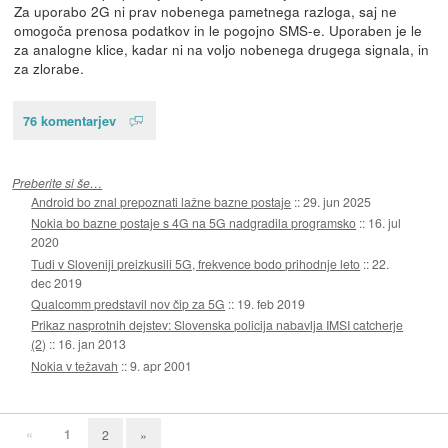
Za uporabo 2G ni prav nobenega pametnega razloga, saj ne
omogoča prenosa podatkov in le pogojno SMS-e. Uporaben je le
za analogne klice, kadar ni na voljo nobenega drugega signala, in
za zlorabe.
76 komentarjev
Preberite si še…
Android bo znal prepoznati lažne bazne postaje
::
29. jun 2025
Nokia bo bazne postaje s 4G na 5G nadgradila programsko
::
16. jul
2020
Tudi v Sloveniji preizkusili 5G, frekvence bodo prihodnje leto
::
22.
dec 2019
Qualcomm predstavil nov čip za 5G
::
19. feb 2019
Prikaz nasprotnih dejstev: Slovenska policija nabavlja IMSI catcherje
(2)
::
16. jan 2013
Nokia v težavah
::
9. apr 2001
«
1
2
»