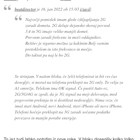
beatdirector
je
16. jan 2022 ob 15:03
izjavil
:
Največji pomislek imam glede izkljapljanja 2G
zaradi dometa. 2G deluje dejansko skoraj povsod.
3,4 in 5G imajo veliko manjši domet.
Prevsem zaradi frekvenc in moči oddajnikov.
Rešitev je sigurno možna za kakšnim Bolj varnim
protoklolom in isto frekvenco in močjo.
Do takrat pa naj le bo 2G.
Se strinjam. V našem bloku, če želiš telefonirat in bit ves čas
dosegljiv, si moraš na telefonu preklopit na 2G only. To velja za
A1 omrežje, Telekom ima OK signal. Če pustiš Auto oz,
2G/3G/4G se zgodi, da je 3G signal na meji delovanja, med
pogovorim prekinja in si dostikrat nedosegljiv. Nima veze, če
imaš stari Android, novi Android, stari iPhone ali nove iPhone.
Telefoni hočejo preklopit na 3G zaradi sočasne podatke
povezave in manjše porabe energije.
To jaz tudi lahko potrdim iz prve roke. V bloku dosegljiv kolko tolko