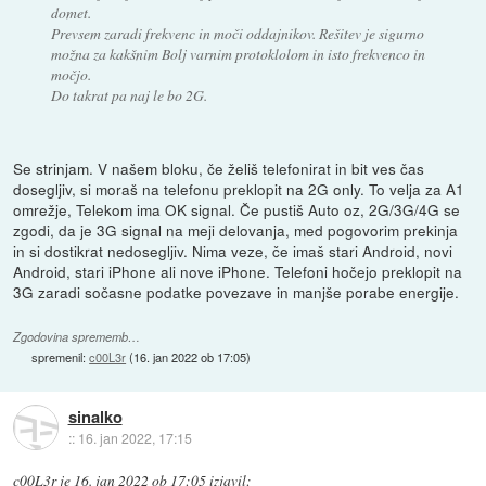
domet.
Prevsem zaradi frekvenc in moči oddajnikov. Rešitev je sigurno
možna za kakšnim Bolj varnim protoklolom in isto frekvenco in
močjo.
Do takrat pa naj le bo 2G.
Se strinjam. V našem bloku, če želiš telefonirat in bit ves čas
dosegljiv, si moraš na telefonu preklopit na 2G only. To velja za A1
omrežje, Telekom ima OK signal. Če pustiš Auto oz, 2G/3G/4G se
zgodi, da je 3G signal na meji delovanja, med pogovorim prekinja
in si dostikrat nedosegljiv. Nima veze, če imaš stari Android, novi
Android, stari iPhone ali nove iPhone. Telefoni hočejo preklopit na
3G zaradi sočasne podatke povezave in manjše porabe energije.
Zgodovina sprememb…
spremenil:
c00L3r
(
16. jan 2022 ob 17:05
)
sinalko
::
16. jan 2022, 17:15
c00L3r
je
16. jan 2022 ob 17:05
izjavil
: