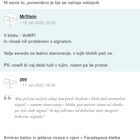
Ni samo to, pomembno je kje se nahaja oddajnik.
MrStein
::
16. jan 2022, 22:23
V bloku : VoWiFi
In nimaš nič problemov s signalom.
Velja seveda za lastno stanovanje, v tujih blokih pač ne.
PS: vowifi bi naj delal tudi v tujini, nisem pa še probal
zee
::
17. jan 2022, 06:46
Aha, pol pa razloži zakaj sem pred vhodom v blok imel normalen
signal, v samem stanovanju v bloku, par metrov stran od vhoda,
pa zelo slab signal? Je kaj odvisno od debeline sten, mogoče
frekvenc signala?
Armiran beton in jeklena mreza v njem = Faradayeva kletka