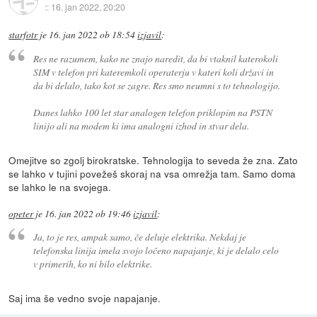
::
16. jan 2022, 20:20
starfotr
je
16. jan 2022 ob 18:54
izjavil
:
Res ne razumem, kako ne znajo naredit, da bi vtaknil katerokoli
SIM v telefon pri kateremkoli operaterju v kateri koli državi in
da bi delalo, tako kot se zagre. Res smo neumni s to tehnologijo.
Danes lahko 100 let star analogen telefon priklopim na PSTN
linijo ali na modem ki ima analogni izhod in stvar dela.
Omejitve so zgolj birokratske. Tehnologija to seveda že zna. Zato
se lahko v tujini povežeš skoraj na vsa omrežja tam. Samo doma
se lahko le na svojega.
opeter
je
16. jan 2022 ob 19:46
izjavil
:
Ja, to je res, ampak samo, če deluje elektrika. Nekdaj je
telefonska linija imela svojo ločeno napajanje, ki je delalo celo
v primerih, ko ni bilo elektrike.
Saj ima še vedno svoje napajanje.