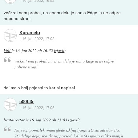
::
16. jan 2022, 16:52
večkrat sem probal, na enem delu je samo Edge in ne odpre
nobene strani.
Karamelo
::
16. jan 2022, 17:02
Vuli
je
16. jan 2022 ob 16:52
izjavil
:
večkrat sem probal, na enem delu je samo Edge in ne odpre
nobene strani.
daj malo bolj pojasni to kar si napisal
c00L3r
::
16. jan 2022, 17:05
beatdirector
je
16. jan 2022 ob 15:03
izjavil
:
Največji pomislek imam glede izkljapljanja 2G zaradi dometa.
2G deluje dejansko skoraj povsod. 3,4 in 5G imajo veliko manjši