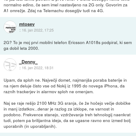
normalno edino, če sem imel nastavljeno na 2G only. Govorim za
A1 omrežje. Zdaj na Telemachu dosegljiv tudi na 4G.
mtosev
::
16. jan 2022, 17:25
2G? To je moj prvi mobilni telefon Ericsson A1018s podpiral, ki sem
ga dobil leta 2000.
_Denny_
::
16. jan 2022, 18:31
Upam, da sploh ne. Največji domet, najmanjša poraba baterije in
na njem deluje čisto vse od Nokij iz 1995 do novega iPhona, da
raznih trackerjev in alarmov sploh ne omenjam.
Naj se raje rešijo 2100 MHz 3G sranja, če že hočejo večje dobičke
in manj izdatkov...denar je razlog za izklope, ne varnost in
podobno. Frekvence stanejo, vzdrževanje treh tehnologij naenkrat
tudi, potem pa brilijantna ideja, da se ugasne ravno eno izmed bolj
uporabnih (in uporabljanih).