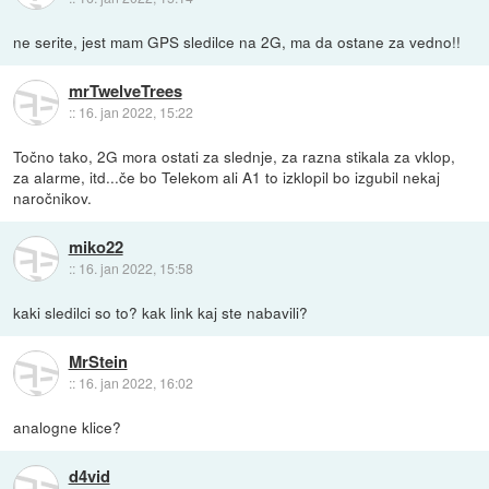
ne serite, jest mam GPS sledilce na 2G, ma da ostane za vedno!!
mrTwelveTrees
::
16. jan 2022, 15:22
Točno tako, 2G mora ostati za slednje, za razna stikala za vklop,
za alarme, itd...če bo Telekom ali A1 to izklopil bo izgubil nekaj
naročnikov.
miko22
::
16. jan 2022, 15:58
kaki sledilci so to? kak link kaj ste nabavili?
MrStein
::
16. jan 2022, 16:02
analogne klice?
d4vid