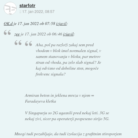
starfotr
::
17. jan 2022, 08:57
OK.d
je
17. jan 2022 ob 07:58
izjavil
:
zee
je
17. jan 2022 ob 06:46
izjavil
:
Aha, pol pa razloži zakaj sem pred
vhodom v blok imel normalen signal, v
samem stanovanju v bloku, par metrov
stran od vhoda, pa zelo slab signal? Je
kaj odvisno od debeline sten, mogoče
frekvenc signala?
Armiran beton in jeklena mreza v njem =
Faradayeva kletka
V Singapurju so 2G ugasnili pred nekaj leti. 3G se
nekaj zivi, sicer pa operaterji pospeseno sirijo 5G.
Mnogi tudi pozabljajo, da tudi izolacija z grafitnim stiroporjem