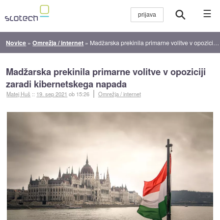
☰
Novice
»
Omrežja / internet
»
Madžarska prekinila primarne volitve v opoziciji zaradi kibernetskega napada
Madžarska prekinila primarne volitve v opoziciji
zaradi kibernetskega napada
Matej Huš
::
19. sep 2021
ob 15:26
Omrežja / internet