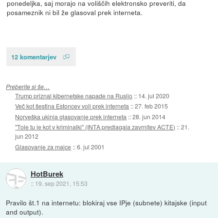
ponedeljka, saj morajo na voliščih elektronsko preveriti, da
posameznik ni bil že glasoval prek interneta.
12 komentarjev
Preberite si še…
Trump priznal kibernetske napade na Rusijo
::
14. jul 2020
Več kot šestina Estoncev voli prek interneta
::
27. feb 2015
Norveška ukinja glasovanje prek interneta
::
28. jun 2014
"Tole tu je kot v kriminalki" (INTA predlagala zavrnitev ACTE)
::
21.
jun 2012
Glasovanje za majce
::
6. jul 2001
HotBurek
::
19. sep 2021, 15:53
Pravilo št.1 na internetu: blokiraj vse IPje (subnete) kitajske (input
and output).