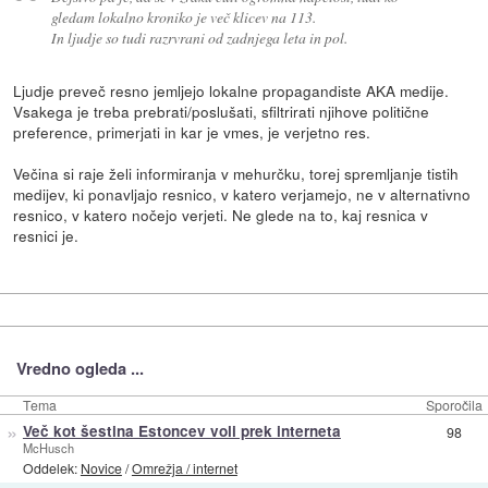
gledam lokalno kroniko je več klicev na 113.
In ljudje so tudi razrvrani od zadnjega leta in pol.
Ljudje preveč resno jemljejo lokalne propagandiste AKA medije.
Vsakega je treba prebrati/poslušati, sfiltrirati njihove politične
preference, primerjati in kar je vmes, je verjetno res.
Večina si raje želi informiranja v mehurčku, torej spremljanje tistih
medijev, ki ponavljajo resnico, v katero verjamejo, ne v alternativno
resnico, v katero nočejo verjeti. Ne glede na to, kaj resnica v
resnici je.
Vredno ogleda ...
Tema
Sporočila
»
Več kot šestina Estoncev voli prek interneta
98
McHusch
Oddelek:
Novice
/
Omrežja / internet