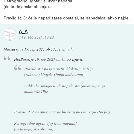
Retrogradno ugotavljaj izvor napada!
(če ta dejansko obstaja).
Pravilo št. 3: če je napad zares obstajal, se napadalca lahko najde.
A_A
::
19. sep 2021, 18:28
Massacra
je
19. sep 2021 ob 17:31
izjavil
:
HotBurek
je
19. sep 2021 ob 15:53
izjavil
:
Pravilo št.1 na internetu: blokiraj vse IPje
(subnete) kitajske (input and output).
Lahko bi omogočili dostop do strežnikov samo za
mađarske IPje.
Pravilo št. 2 na internetu: ne blokiraj ničesar v začetni fazi.
Retrogradno ugotavljaj izvor napada!
(če ta dejansko obstaja).