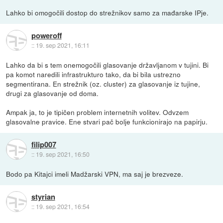
Lahko bi omogočili dostop do strežnikov samo za mađarske IPje.
poweroff
::
19. sep 2021, 16:11
Lahko da bi s tem onemogočili glasovanje državljanom v tujini. Bi
pa komot naredili infrastrukturo tako, da bi bila ustrezno
segmentirana. En strežnik (oz. cluster) za glasovanje iz tujine,
drugi za glasovanje od doma.
Ampak ja, to je tipičen problem internetnih volitev. Odvzem
glasovalne pravice. Ene stvari pač bolje funkcionirajo na papirju.
filip007
::
19. sep 2021, 16:50
Bodo pa Kitajci imeli Madžarski VPN, ma saj je brezveze.
styrian
::
19. sep 2021, 16:54