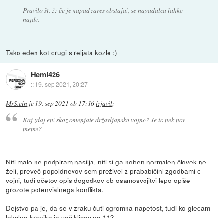
Pravilo št. 3: če je napad zares obstajal, se napadalca lahko
najde.
Tako eden kot drugi streljata kozle :)
Hemi426
::
19. sep 2021, 20:27
MrStein
je
19. sep 2021 ob 17:16
izjavil
:
Kaj zdaj eni skoz omenjate državljansko vojno? Je to nek nov
meme?
Niti malo ne podpiram nasilja, niti si ga noben normalen človek ne
želi, preveč popoldnevov sem preživel z prababičini zgodbami o
vojni, tudi očetov opis dogodkov ob osamosvojitvi lepo opiše
grozote potenvialnega konflikta.
Dejstvo pa je, da se v zraku čuti ogromna napetost, tudi ko gledam
lokalno kroniko je več klicev na 113.