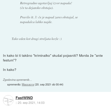
Retrogradno ugotavljaj izvor napada!
(če ta dejansko obstaja).
Pravilo št. 3: če je napad zares obstajal, se
napadalca lahko najde.
Tako eden kot drugi streljata kozle :)
In kako bi ti takšno "kriminalko" skušal pojasniti? Morda že "ante
festum"?
In kako?
Zgodovina sprememb…
spremenilo:
Massacra
(
20. sep 2021 ob 00:44
)
FastWIND
::
20. sep 2021, 14:03