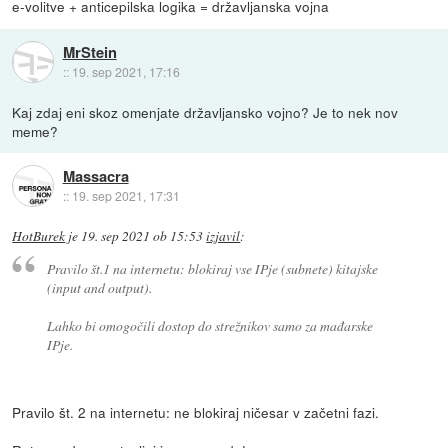
e-volitve + anticepilska logika = državljanska vojna
MrStein
::
19. sep 2021, 17:16
Kaj zdaj eni skoz omenjate državljansko vojno? Je to nek nov
meme?
Massacra
::
19. sep 2021, 17:31
HotBurek
je
19. sep 2021 ob 15:53
izjavil
:
Pravilo št.1 na internetu: blokiraj vse IPje (subnete) kitajske
(input and output).
Lahko bi omogočili dostop do strežnikov samo za mađarske
IPje.
Pravilo št. 2 na internetu: ne blokiraj ničesar v začetni fazi.