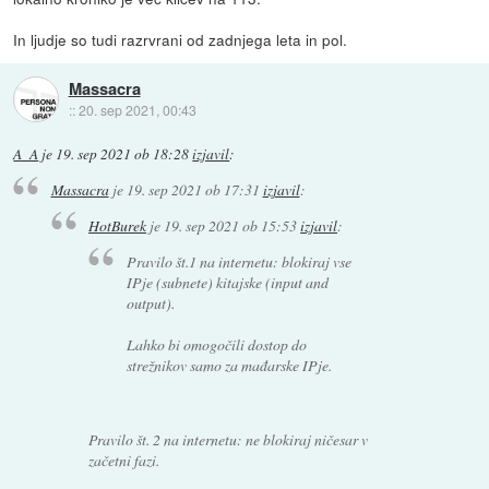
In ljudje so tudi razrvrani od zadnjega leta in pol.
Massacra
::
20. sep 2021, 00:43
A_A
je
19. sep 2021 ob 18:28
izjavil
:
Massacra
je
19. sep 2021 ob 17:31
izjavil
:
HotBurek
je
19. sep 2021 ob 15:53
izjavil
:
Pravilo št.1 na internetu: blokiraj vse
IPje (subnete) kitajske (input and
output).
Lahko bi omogočili dostop do
strežnikov samo za mađarske IPje.
Pravilo št. 2 na internetu: ne blokiraj ničesar v
začetni fazi.