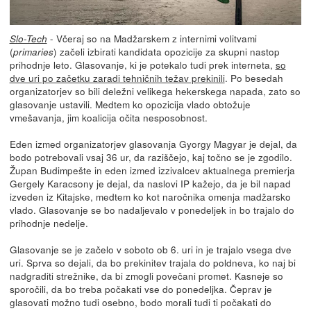
- Včeraj so na Madžarskem z internimi volitvami
Slo-Tech
(
) začeli izbirati kandidata opozicije za skupni nastop
primaries
prihodnje leto. Glasovanje, ki je potekalo tudi prek interneta,
so
dve uri po začetku zaradi tehničnih težav prekinili
. Po besedah
organizatorjev so bili deležni velikega hekerskega napada, zato so
glasovanje ustavili. Medtem ko opozicija vlado obtožuje
vmešavanja, jim koalicija očita nesposobnost.
Eden izmed organizatorjev glasovanja Gyorgy Magyar je dejal, da
bodo potrebovali vsaj 36 ur, da raziščejo, kaj točno se je zgodilo.
Župan Budimpešte in eden izmed izzivalcev aktualnega premierja
Gergely Karacsony je dejal, da naslovi IP kažejo, da je bil napad
izveden iz Kitajske, medtem ko kot naročnika omenja madžarsko
vlado. Glasovanje se bo nadaljevalo v ponedeljek in bo trajalo do
prihodnje nedelje.
Glasovanje se je začelo v soboto ob 6. uri in je trajalo vsega dve
uri. Sprva so dejali, da bo prekinitev trajala do poldneva, ko naj bi
nadgraditi strežnike, da bi zmogli povečani promet. Kasneje so
sporočili, da bo treba počakati vse do ponedeljka. Čeprav je
glasovati možno tudi osebno, bodo morali tudi ti počakati do