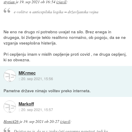
styrian
je
19. sep 2021 ob 16:54
izjavil
:
e-volitve + anticepilska logika = državljanska vojna
Ne eno ne drugo ni potrebno uvajat na silo. Brez enega in
drugega, bi življenje teklo realitvno normalno, ob pogoju, da se ne
vzganja vsesplošna histerija.
Pri cepljenju imam v mislih cepljenje proti covid , ne druga cepljenj,
ki so obvezna.
MKrmec
::
20. sep 2021, 15:56
Pametne države nimajo volitev preko interneta.
Markoff
::
20. sep 2021, 15:57
Hemi426
je
19. sep 2021 ob 20:27
izjavil
:
Dejstvo pa je, da se v zraku čuti ogromna napetost, tudi ko