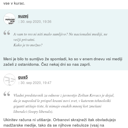
vse v kurac.
suzej
::
30. sep 2020, 19:36
A vam to res ni niti malo sumljivo? Ne nacionalni mediji, ne
večji privatni.
Kako je to možno?
Meni je bilo to sumljivo že spomladi, ko so v enem dnevu vsi mediji
začeli z ostanidoma. Čez nekaj dni so nas zaprli.
gus5
::
30. sep 2020, 19:47
Vladni predstavnik za odnose z javnostjo Zoltan Kovacs je dejal,
da je naposled le prispel krasni novi svet, v katerem tehnološki
giganti utišajo tiste, ki nimajo enakih mnenj kot zmešani
liberalci (loopy liberals).
Ukinitev računa ni utišanje. Orbanovi skrajneži itak obvladujejo
madžarske medije, tako da se njihove nebuloze (vsaj na