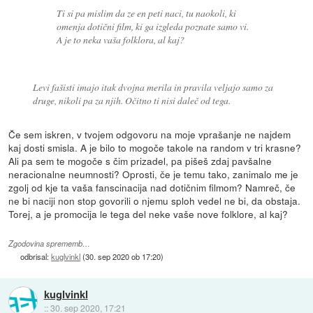
Ti si pa mislim da ze en peti naci, tu naokoli, ki
omenja dotični film, ki ga izgleda poznate samo vi.
A je to neka vaša folklora, al kaj?
Levi fašisti imajo itak dvojna merila in pravila veljajo samo za
druge, nikoli pa za njih. Očitno ti nisi daleč od tega.
Če sem iskren, v tvojem odgovoru na moje vprašanje ne najdem
kaj dosti smisla. A je bilo to mogoče takole na random v tri krasne?
Ali pa sem te mogoče s čim prizadel, pa pišeš zdaj pavšalne
neracionalne neumnosti? Oprosti, če je temu tako, zanimalo me je
zgolj od kje ta vaša fanscinacija nad dotičnim filmom? Namreč, če
ne bi naciji non stop govorili o njemu sploh vedel ne bi, da obstaja.
Torej, a je promocija le tega del neke vaše nove folklore, al kaj?
Zgodovina sprememb…
odbrisal:
kuglvinkl
(
30. sep 2020 ob 17:20
)
kuglvinkl
::
30. sep 2020, 17:21