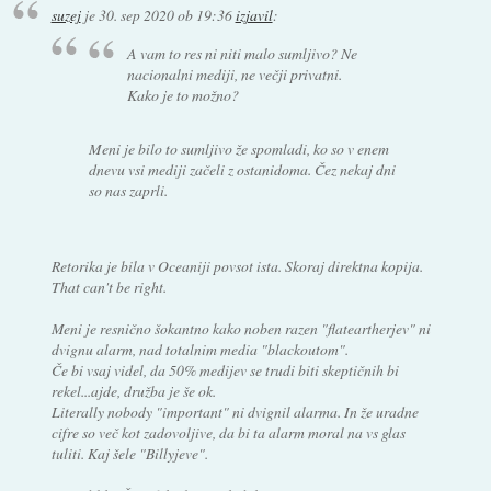
suzej
je
30. sep 2020 ob 19:36
izjavil
:
A vam to res ni niti malo sumljivo? Ne
nacionalni mediji, ne večji privatni.
Kako je to možno?
Meni je bilo to sumljivo že spomladi, ko so v enem
dnevu vsi mediji začeli z ostanidoma. Čez nekaj dni
so nas zaprli.
Retorika je bila v Oceaniji povsot ista. Skoraj direktna kopija.
That can't be right.
Meni je resnično šokantno kako noben razen "flateartherjev" ni
dvignu alarm, nad totalnim media "blackoutom".
Če bi vsaj videl, da 50% medijev se trudi biti skeptičnih bi
rekel...ajde, družba je še ok.
Literally nobody "important" ni dvignil alarma. In že uradne
cifre so več kot zadovoljive, da bi ta alarm moral na vs glas
tuliti. Kaj šele "Billyjeve".