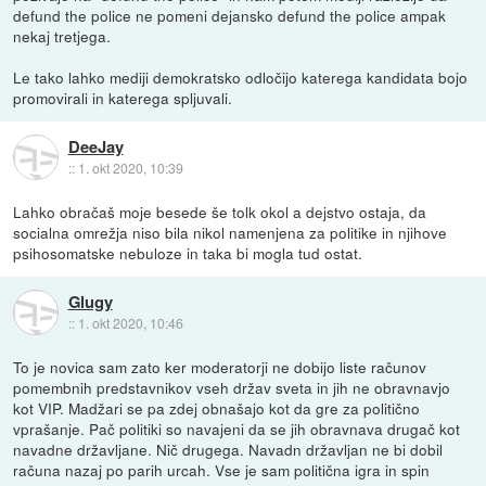
defund the police ne pomeni dejansko defund the police ampak
nekaj tretjega.
Le tako lahko mediji demokratsko odločijo katerega kandidata bojo
promovirali in katerega spljuvali.
DeeJay
::
1. okt 2020, 10:39
Lahko obračaš moje besede še tolk okol a dejstvo ostaja, da
socialna omrežja niso bila nikol namenjena za politike in njihove
psihosomatske nebuloze in taka bi mogla tud ostat.
Glugy
::
1. okt 2020, 10:46
To je novica sam zato ker moderatorji ne dobijo liste računov
pomembnih predstavnikov vseh držav sveta in jih ne obravnavjo
kot VIP. Madžari se pa zdej obnašajo kot da gre za politično
vprašanje. Pač politiki so navajeni da se jih obravnava drugač kot
navadne državljane. Nič drugega. Navadn državljan ne bi dobil
računa nazaj po parih urcah. Vse je sam politična igra in spin