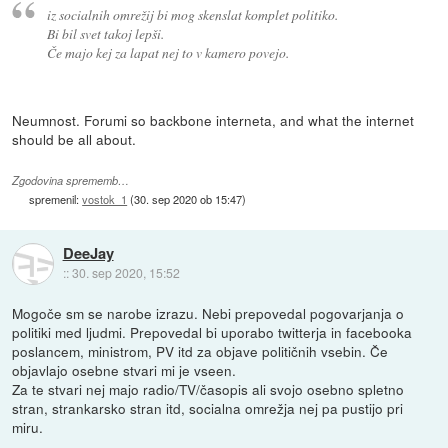
iz socialnih omrežij bi mog skenslat komplet politiko.
Bi bil svet takoj lepši.
Če majo kej za lapat nej to v kamero povejo.
Neumnost. Forumi so backbone interneta, and what the internet
should be all about.
Zgodovina sprememb…
spremenil:
vostok_1
(
30. sep 2020 ob 15:47
)
DeeJay
::
30. sep 2020, 15:52
Mogoče sm se narobe izrazu. Nebi prepovedal pogovarjanja o
politiki med ljudmi. Prepovedal bi uporabo twitterja in facebooka
poslancem, ministrom, PV itd za objave političnih vsebin. Če
objavlajo osebne stvari mi je vseen.
Za te stvari nej majo radio/TV/časopis ali svojo osebno spletno
stran, strankarsko stran itd, socialna omrežja nej pa pustijo pri
miru.