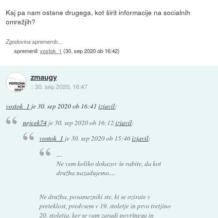
Kaj pa nam ostane drugega, kot širit informacije na socialnih
omrežjih?
Zgodovina sprememb…
spremenil:
vostok_1
(
30. sep 2020 ob 16:42
)
zmaugy
::
30. sep 2020, 16:47
vostok_1
je
30. sep 2020 ob 16:41
izjavil
:
nejcek74
je
30. sep 2020 ob 16:12
izjavil
:
vostok_1
je
30. sep 2020 ob 15:46
izjavil
:
....
Ne vem koliko dokazov še rabite, da kot
družba nazadujemo....
Ne družba, posamezniki ste, ki se ozirate v
preteklost, predvsem v 19. stoletje in prvo tretjino
20. stoletja, ker se vam zaradi površnega in