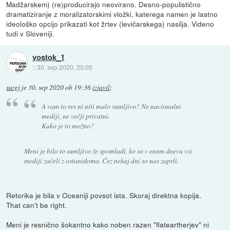
Madžarskem) (re)producirajo neovirano. Desno-populistično
dramatiziranje z moralizatorskimi vložki, katerega namen je lastno
ideološko opcijo prikazati kot žrtev (levičarskega) nasilja. Videno
tudi v Sloveniji.
vostok_1
::
30. sep 2020, 20:05
suzej
je
30. sep 2020 ob 19:36
izjavil
:
A vam to res ni niti malo sumljivo? Ne nacionalni
mediji, ne večji privatni.
Kako je to možno?
Meni je bilo to sumljivo že spomladi, ko so v enem dnevu vsi
mediji začeli z ostanidoma. Čez nekaj dni so nas zaprli.
Retorika je bila v Oceaniji povsot ista. Skoraj direktna kopija.
That can't be right.
Meni je resnično šokantno kako noben razen "flateartherjev" ni