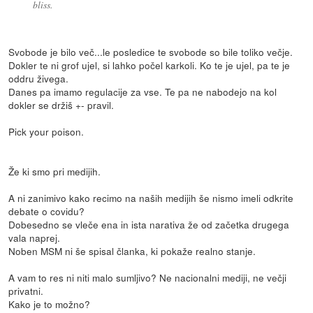
bliss.
Svobode je bilo več...le posledice te svobode so bile toliko večje.
Dokler te ni grof ujel, si lahko počel karkoli. Ko te je ujel, pa te je
oddru živega.
Danes pa imamo regulacije za vse. Te pa ne nabodejo na kol
dokler se držiš +- pravil.
Pick your poison.
Že ki smo pri medijih.
A ni zanimivo kako recimo na naših medijih še nismo imeli odkrite
debate o covidu?
Dobesedno se vleče ena in ista narativa že od začetka drugega
vala naprej.
Noben MSM ni še spisal članka, ki pokaže realno stanje.
A vam to res ni niti malo sumljivo? Ne nacionalni mediji, ne večji
privatni.
Kako je to možno?