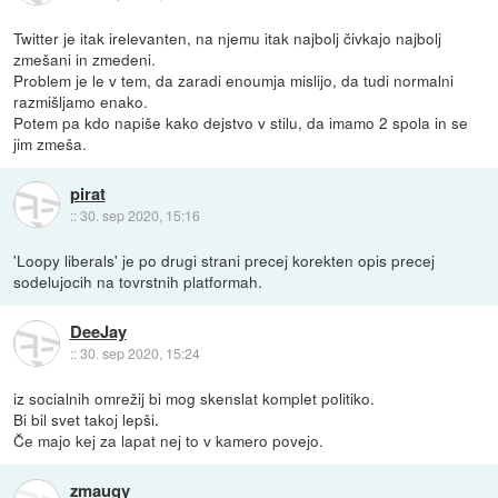
Twitter je itak irelevanten, na njemu itak najbolj čivkajo najbolj
zmešani in zmedeni.
Problem je le v tem, da zaradi enoumja mislijo, da tudi normalni
razmišljamo enako.
Potem pa kdo napiše kako dejstvo v stilu, da imamo 2 spola in se
jim zmeša.
pirat
::
30. sep 2020, 15:16
'Loopy liberals' je po drugi strani precej korekten opis precej
sodelujocih na tovrstnih platformah.
DeeJay
::
30. sep 2020, 15:24
iz socialnih omrežij bi mog skenslat komplet politiko.
Bi bil svet takoj lepši.
Če majo kej za lapat nej to v kamero povejo.
zmaugy