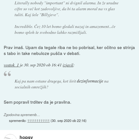
Literally nobody "important" ni dvignil alarma. In že uradne
cifre so več kot zadovoljive, da bi ta alarm moral na vs glas
tuliti. Kaj šele "Billyjeve".
Incredible. Čez 10 let bomo gledali nazaj in amazement...če
bomo sploh še svobodno lahko razmišljali.
Prav imaš. Upam da tegale riba ne bo pobrisal, ker očitno se strinja
s tabo in take nebuloze pušča v debati.
vostok_1
je
30. sep 2020 ob 16:41
izjavil
:
Kaj pa nam ostane drugega, kot širit
dezinformacije
na
socialnih omrežjih?
Sem popravil trditev da je pravilna.
Zgodovina sprememb…
spremenilo:
111111111111
(
30. sep 2020 ob 22:16
)
hopsy