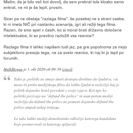
Mislim, da je bilo več kot dovolj, da sem prebral tole kloako samo
enkrat, ne mi je še lepit, prosim.
Sicer pa ne obstaja "razlaga filma", še posebej ne s strani osebe,
ki ni imela NIČ pri nastanku scenarija, igri ali režiji tega filma.
Razen, če smo spet v časih, ko si moral brati državno določene
intelektualce, ki so pravilno razložili vse resnice?
Razlago filma ti lahko napišem tudi jaz, pa gre popolnoma za mojo
subjektivno presojo tega, ne za sveto resnico, ki naj bi jo lepil po
forumih.
HulkHogan
je
1. okt 2020 ob 09:59
izjavil
:
Tako je, politiki ne smejo imeti dostopa direktno do ljudstva, vse
mora iti preko medijskega filtra da lahko ljudstvu razložijo kaj je
politik dejansko hotel povedati s svojo izjavo. Kot npr. ko
politiki pozivajo na "defund the police" in nam potem mediji
razložijo da defund the police ne pomeni dejansko defund the
police ampak nekaj tretjega.
Le tako lahko mediji demokratsko odločijo katerega kandidata
bojo promovirali in katerega spljuvali.