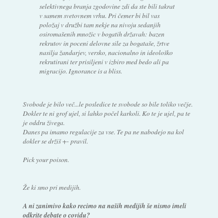
selektivnega branja zgodovine zdi da ste bili takrat
v samem svetovnem vrhu. Pri čemer bi bil vas
položaj v družbi tam nekje na nivoju sedanjih
osiromašenih množic v bogatih državah: bazen
rekrutov in poceni delovne sile za bogataše, žrtve
nasilja žandarjev, versko, nacionalno in ideološko
rekrutirani ter prisiljeni v izbiro med bedo ali pa
migracijo. Ignorance is a bliss.
Svobode je bilo več...le posledice te svobode so bile toliko večje.
Dokler te ni grof ujel, si lahko počel karkoli. Ko te je ujel, pa te
je oddru živega.
Danes pa imamo regulacije za vse. Te pa ne nabodejo na kol
dokler se držiš +- pravil.
Pick your poison.
Že ki smo pri medijih.
A ni zanimivo kako recimo na naših medijih še nismo imeli
odkrite debate o covidu?