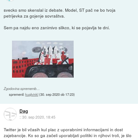
svecko smo skenslal iz debate. Model, ST pač ne bo tvoja
petrijevka za gojenje sovraštva.
Sem pa najdu eno zanimivo slikco, ki se pojavlja te dni.
Zgodovina sprememb…
spremenil:
kuglvinkl
(
30. sep 2020 ob 17:23
)
Dag
::
30. sep 2020, 18:45
Twitter je bil včasih kul plac z uporabnimi informacijami in dost
zajebancije. Ko so ga začeli uporabljati politiki in njihovi troli, je šlo