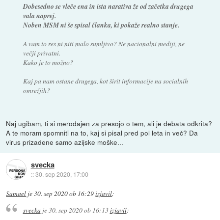
Dobesedno se vleče ena in ista narativa že od začetka drugega
vala naprej.
Noben MSM ni še spisal članka, ki pokaže realno stanje.
A vam to res ni niti malo sumljivo? Ne nacionalni mediji, ne
večji privatni.
Kako je to možno?
Kaj pa nam ostane drugega, kot širit informacije na socialnih
omrežjih?
Naj ugibam, ti si merodajen za presojo o tem, ali je debata odkrita?
A te moram spomniti na to, kaj si pisal pred pol leta in več? Da
virus prizadene samo azijske moške...
svecka
::
30. sep 2020, 17:00
Samael
je
30. sep 2020 ob 16:29
izjavil
:
svecka
je
30. sep 2020 ob 16:13
izjavil
: