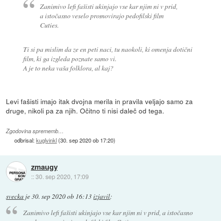
Zanimivo lefi fašisti ukinjajo vse kar njim ni v prid,
a istočasno veselo promovirajo pedofilski film
Cuties.
Ti si pa mislim da ze en peti naci, tu naokoli, ki omenja dotični
film, ki ga izgleda poznate samo vi.
A je to neka vaša folklora, al kaj?
Levi fašisti imajo itak dvojna merila in pravila veljajo samo za
druge, nikoli pa za njih. Očitno ti nisi daleč od tega.
Zgodovina sprememb…
odbrisal:
kuglvinkl
(
30. sep 2020 ob 17:20
)
zmaugy
::
30. sep 2020, 17:09
svecka
je
30. sep 2020 ob 16:13
izjavil
:
Zanimivo lefi fašisti ukinjajo vse kar njim ni v prid, a istočasno