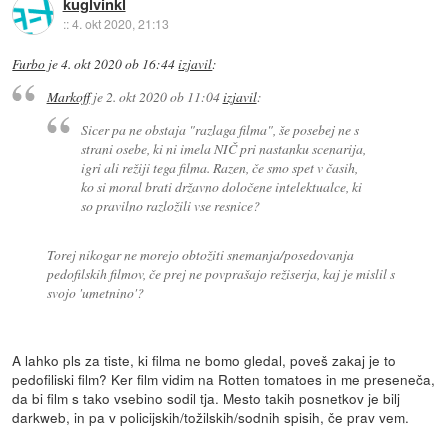
kuglvinkl
::
4. okt 2020, 21:13
Furbo
je
4. okt 2020 ob 16:44
izjavil
:
Markoff
je
2. okt 2020 ob 11:04
izjavil
:
Sicer pa ne obstaja "razlaga filma", še posebej ne s
strani osebe, ki ni imela NIČ pri nastanku scenarija,
igri ali režiji tega filma. Razen, če smo spet v časih,
ko si moral brati državno določene intelektualce, ki
so pravilno razložili vse resnice?
Torej nikogar ne morejo obtožiti snemanja/posedovanja
pedofilskih filmov, če prej ne povprašajo režiserja, kaj je mislil s
svojo 'umetnino'?
A lahko pls za tiste, ki filma ne bomo gledal, poveš zakaj je to
pedofiliski film? Ker film vidim na Rotten tomatoes in me preseneča,
da bi film s tako vsebino sodil tja. Mesto takih posnetkov je bilj
darkweb, in pa v policijskih/tožilskih/sodnih spisih, če prav vem.