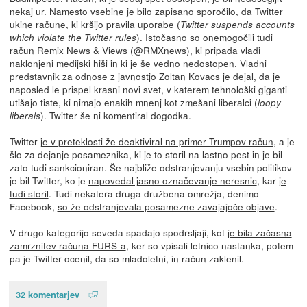
nekaj ur. Namesto vsebine je bilo zapisano sporočilo, da Twitter
ukine račune, ki kršijo pravila uporabe (
Twitter suspends accounts
). Istočasno so onemogočili tudi
which violate the Twitter rules
račun Remix News & Views (@RMXnews), ki pripada vladi
naklonjeni medijski hiši in ki je še vedno nedostopen. Vladni
predstavnik za odnose z javnostjo Zoltan Kovacs je dejal, da je
naposled le prispel krasni novi svet, v katerem tehnološki giganti
utišajo tiste, ki nimajo enakih mnenj kot zmešani liberalci (
loopy
). Twitter še ni komentiral dogodka.
liberals
Twitter
je v preteklosti že deaktiviral na primer Trumpov račun
, a je
šlo za dejanje posameznika, ki je to storil na lastno pest in je bil
zato tudi sankcioniran. Še najbliže odstranjevanju vsebin politikov
je bil Twitter, ko je
napovedal jasno označevanje neresnic
, kar
je
tudi storil
. Tudi nekatera druga družbena omrežja, denimo
Facebook,
so že odstranjevala posamezne zavajajoče objave
.
V drugo kategorijo seveda spadajo spodrsljaji, kot
je bila začasna
zamrznitev računa FURS-a
, ker so vpisali letnico nastanka, potem
pa je Twitter ocenil, da so mladoletni, in račun zaklenil.
32 komentarjev