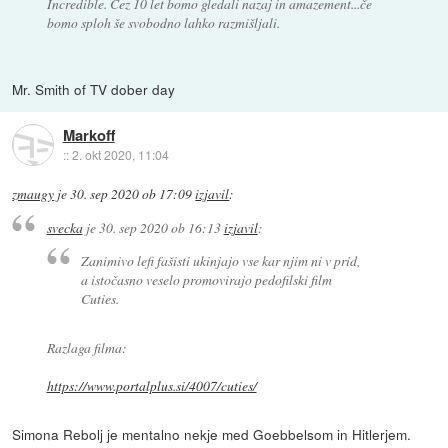
Incredible. Čez 10 let bomo gledali nazaj in amazement...če
bomo sploh še svobodno lahko razmišljali.
Mr. Smith of TV dober day
Markoff
::
2. okt 2020, 11:04
zmaugy
je
30. sep 2020 ob 17:09
izjavil
:
svecka
je
30. sep 2020 ob 16:13
izjavil
:
Zanimivo lefi fašisti ukinjajo vse kar njim ni v prid,
a istočasno veselo promovirajo pedofilski film
Cuties.
Razlaga filma:
https://www.portalplus.si/4007/cuties/
Simona Rebolj je mentalno nekje med Goebbelsom in Hitlerjem.