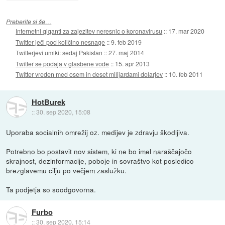
Preberite si še…
Internetni giganti za zajezitev neresnic o koronavirusu
::
17. mar 2020
Twitter ječi pod količino nesnage
::
9. feb 2019
Twitterjevi umiki: sedaj Pakistan
::
27. maj 2014
Twitter se podaja v glasbene vode
::
15. apr 2013
Twitter vreden med osem in deset milijardami dolarjev
::
10. feb 2011
HotBurek
::
30. sep 2020, 15:08
Uporaba socialnih omrežij oz. medijev je zdravju škodljiva.
Potrebno bo postavit nov sistem, ki ne bo imel naraščajočo
skrajnost, dezinformacije, poboje in sovraštvo kot posledico
brezglavemu cilju po večjem zaslužku.
Ta podjetja so soodgovorna.
Furbo
::
30. sep 2020, 15:14