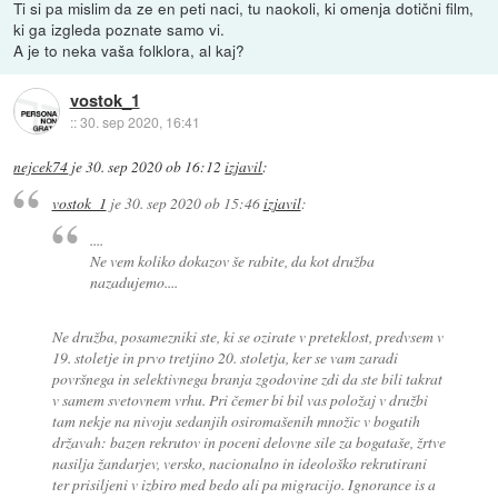
Ti si pa mislim da ze en peti naci, tu naokoli, ki omenja dotični film,
ki ga izgleda poznate samo vi.
A je to neka vaša folklora, al kaj?
vostok_1
::
30. sep 2020, 16:41
nejcek74
je
30. sep 2020 ob 16:12
izjavil
:
vostok_1
je
30. sep 2020 ob 15:46
izjavil
:
....
Ne vem koliko dokazov še rabite, da kot družba
nazadujemo....
Ne družba, posamezniki ste, ki se ozirate v preteklost, predvsem v
19. stoletje in prvo tretjino 20. stoletja, ker se vam zaradi
površnega in selektivnega branja zgodovine zdi da ste bili takrat
v samem svetovnem vrhu. Pri čemer bi bil vas položaj v družbi
tam nekje na nivoju sedanjih osiromašenih množic v bogatih
državah: bazen rekrutov in poceni delovne sile za bogataše, žrtve
nasilja žandarjev, versko, nacionalno in ideološko rekrutirani
ter prisiljeni v izbiro med bedo ali pa migracijo. Ignorance is a