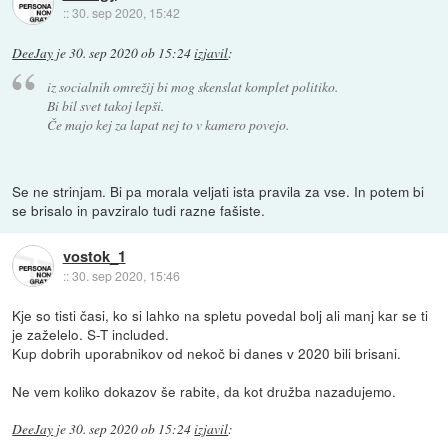
::
30. sep 2020, 15:42
DeeJay
je
30. sep 2020 ob 15:24
izjavil
:
iz socialnih omrežij bi mog skenslat komplet politiko.
Bi bil svet takoj lepši.
Če majo kej za lapat nej to v kamero povejo.
Se ne strinjam. Bi pa morala veljati ista pravila za vse. In potem bi
se brisalo in pavziralo tudi razne fašiste.
vostok_1
::
30. sep 2020, 15:46
Kje so tisti časi, ko si lahko na spletu povedal bolj ali manj kar se ti
je zaželelo. S-T included.
Kup dobrih uporabnikov od nekoč bi danes v 2020 bili brisani.
Ne vem koliko dokazov še rabite, da kot družba nazadujemo.
DeeJay
je
30. sep 2020 ob 15:24
izjavil
: