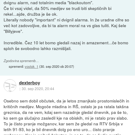
dvignu alarm, nad totalnim media "blackoutom".
Če bi vsaj videl, da 50% medijev se trudi biti skeptičnih bi
rekel...ajde, družba je še ok.
Literally nobody "important" ni dvignil alarma. In že uradne cifre so
več kot zadovoljive, da bi ta alarm moral na vs glas tuliti. Kaj šele
"Billyjeve".
Incredible. Čez 10 let bomo gledali nazaj in amazement...če bomo
sploh še svobodno lahko razmišljali.
Zgodovina sprememb…
spremenil:
vostok_1
(
30. sep 2020 ob 20:07
)
dexterboy
::
30. sep 2020, 20:44
Osebno sem dobil občutek, da je letos zmanjkalo prostomislečih in
kritičnih medijev. Mogoče mladina in RŠ, ostalo je pa ratala takšna
greznica, da ne vem, kdaj sem nazadnje gledal dnevnik, pa še to,
ko sem ga slučajno zasledil kje na obiskih, mi je ratalo prav slabo.
To je čisto pranje možganov, kar sem že gledal na RTV Srbija v
letih 91-93, ko je bil dnevnik dolg po eno uro... čisto pranje
možganov. Kar je najbolj žalostno, je pa to, da se ljudje pustijo