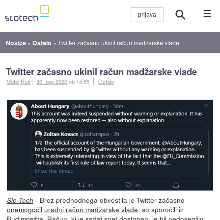
☰
Novice
»
Ostalo
»
Twitter začasno ukinil račun madžarske vlade
Twitter začasno ukinil račun madžarske vlade
Matej Huš
::
30. sep 2020
ob 14:55
Ostalo
- Brez predhodnega obvestila je Twitter začasno
Slo-Tech
onemogočil
uradni račun madžarske vlade
, so sporočili iz
Budimpešte. Račun, ki je sedaj spet dostopen, je bil nedosegljiv