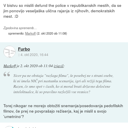
V bistvu so mislili defund the police v republikanskih mestih, da se
jim ponovijo veseljaška ulična rajanja iz njihovih, demokratskih
mest. :D
Zgodovina sprememb…
spremenilo:
Markoff
(
2. okt 2020 ob 11:08
)
Furbo
::
4. okt 2020, 16:44
Markoff
je
2. okt 2020 ob 11:04
izjavil
:
Sicer pa ne obstaja "razlaga filma", še posebej ne s strani osebe,
ki ni imela NIČ pri nastanku scenarija, igri ali režiji tega filma.
Razen, če smo spet v časih, ko si moral brati državno določene
intelektualce, ki so pravilno razložili vse resnice?
Torej nikogar ne morejo obtožiti snemanja/posedovanja pedofilskih
filmov, če prej ne povprašajo režiserja, kaj je mislil s svojo
'umetnino'?