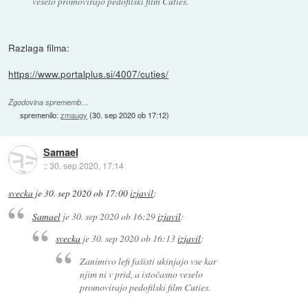
veselo promovirajo pedofilski film Cuties.
Razlaga filma:
https://www.portalplus.si/4007/cuties/
Zgodovina sprememb…
spremenilo:
zmaugy
(
30. sep 2020 ob 17:12
)
Samael
::
30. sep 2020, 17:14
svecka
je
30. sep 2020 ob 17:00
izjavil
:
Samael
je
30. sep 2020 ob 16:29
izjavil
:
svecka
je
30. sep 2020 ob 16:13
izjavil
:
Zanimivo lefi fašisti ukinjajo vse kar
njim ni v prid, a istočasno veselo
promovirajo pedofilski film Cuties.