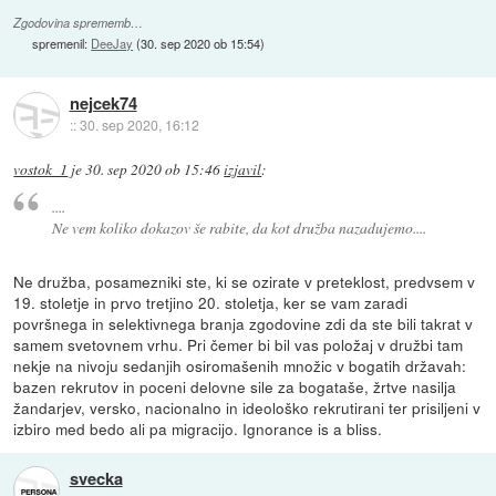
Zgodovina sprememb…
spremenil:
DeeJay
(
30. sep 2020 ob 15:54
)
nejcek74
::
30. sep 2020, 16:12
vostok_1
je
30. sep 2020 ob 15:46
izjavil
:
....
Ne vem koliko dokazov še rabite, da kot družba nazadujemo....
Ne družba, posamezniki ste, ki se ozirate v preteklost, predvsem v
19. stoletje in prvo tretjino 20. stoletja, ker se vam zaradi
površnega in selektivnega branja zgodovine zdi da ste bili takrat v
samem svetovnem vrhu. Pri čemer bi bil vas položaj v družbi tam
nekje na nivoju sedanjih osiromašenih množic v bogatih državah:
bazen rekrutov in poceni delovne sile za bogataše, žrtve nasilja
žandarjev, versko, nacionalno in ideološko rekrutirani ter prisiljeni v
izbiro med bedo ali pa migracijo. Ignorance is a bliss.
svecka