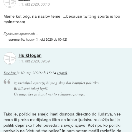
::
1. okt 2020, 00:40
Meme kot odg. na naslov teme: ...because twitting sports is too
mainstream...
Zgodovina sprememb…
spremenilo:
hopsy
(
1. okt 2020 ob 00:42
)
HulkHogan
::
1. okt 2020, 09:59
DeeJay
je
30. sep 2020 ob 15:24
izjavil
:
iz socialnih omrežij bi mog skenslat komplet politiko.
Bi bil svet takoj lepši.
Če majo kej za lapat nej to v kamero povejo.
Tako je, politiki ne smejo imeti dostopa direktno do ljudstva, vse
mora iti preko medijskega filtra da lahko ljudstvu razložijo kaj je
politik dejansko hotel povedati s svojo izjavo. Kot npr. ko politiki
pozivajo na "defund the police" in nam potem mediji razložijo da