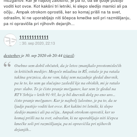
voditi kot ovce. Kot kakšni tri letniki, ki slepo sledijo mamici ali pa
očiju.. Ampak otrokom oprostiš, ker so komaj prišli na ta svet,
odraslim, ki ne uporabljajo niti ščepca kmečke soli pri razmišljanju,
pa ni opravičila pri njihovih dejanjih...
111111111111
::
30. sep 2020, 22:13
dexterboy
je
30. sep 2020 ob 20:44
izjavil
:
Osebno sem dobil občutek, da je letos zmanjkalo prostomislečih
in kritičnih medijev. Mogoče mladina in RŠ, ostalo je pa ratala
takšna greznica, da ne vem, kdaj sem nazadnje gledal dnevnik,
pa še to, ko sem ga slučajno zasledil kje na obiskih, mi je ratalo
prav slabo. To je čisto pranje možganov, kar sem že gledal na
RTV Srbija v letih 91-93, ko je bil dnevnik dolg po eno uro...
čisto pranje možganov. Kar je najbolj žalostno, je pa to, da se
ljudje pustijo voditi kot ovce. Kot kakšni tri letniki, ki slepo
sledijo mamici ali pa očiju.. Ampak otrokom oprostiš, ker so
komaj prišli na ta svet, odraslim, ki ne uporabljajo niti ščepca
kmečke soli pri razmišljanju, pa ni opravičila pri njihovih
dejanjih...