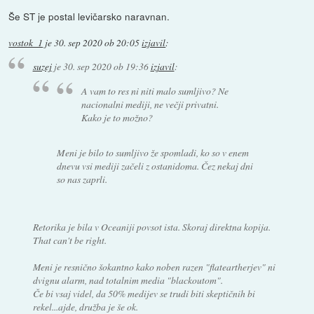
Še ST je postal levičarsko naravnan.
vostok_1
je
30. sep 2020 ob 20:05
izjavil
:
suzej
je
30. sep 2020 ob 19:36
izjavil
:
A vam to res ni niti malo sumljivo? Ne
nacionalni mediji, ne večji privatni.
Kako je to možno?
Meni je bilo to sumljivo že spomladi, ko so v enem
dnevu vsi mediji začeli z ostanidoma. Čez nekaj dni
so nas zaprli.
Retorika je bila v Oceaniji povsot ista. Skoraj direktna kopija.
That can't be right.
Meni je resnično šokantno kako noben razen "flateartherjev" ni
dvignu alarm, nad totalnim media "blackoutom".
Če bi vsaj videl, da 50% medijev se trudi biti skeptičnih bi
rekel...ajde, družba je še ok.