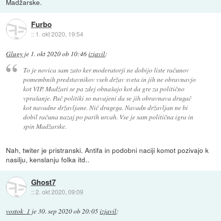
Madžarske.
Furbo
::
1. okt 2020, 19:54
Glugy
je
1. okt 2020 ob 10:46
izjavil
:
To je novica sam zato ker moderatorji ne dobijo liste računov
pomembnih predstavnikov vseh držav sveta in jih ne obravnavjo
kot VIP. Madžari se pa zdej obnašajo kot da gre za politično
vprašanje. Pač politiki so navajeni da se jih obravnava drugač
kot navadne državljane. Nič drugega. Navadn državljan ne bi
dobil računa nazaj po parih urcah. Vse je sam politična igra in
spin Madžarske.
Nah, twiter je pristranski. Antifa in podobni naciji komot pozivajo k
nasilju, kenslanju folka itd..
Ghost7
::
2. okt 2020, 09:09
vostok_1
je
30. sep 2020 ob 20:05
izjavil
: