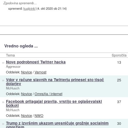
Zgodovina sprememb…
spremenil:
kuglvinkl
(
4. okt 2020 ob 21:14
)
Vredno ogleda ...
Tema
Sporočila
»
Nove podrobnosti Twitter hacka
13
Aggressor
Oddelek:
Novice
/
Varnost
»
Vdor v račune slavnih na Twitterju prinesel sto tisoč
25
dolarjev
McHusch
Oddelek:
Novice
/
Omrežja / internet
»
Facebook prilagajal pravila, vrstijo se oglaševalski
37
bojkoti
McHusch
Oddelek:
Novice
/
NWO
»
Trump z izvršnim ukazom uresničuje grožnje socialnim
30
omrežjem