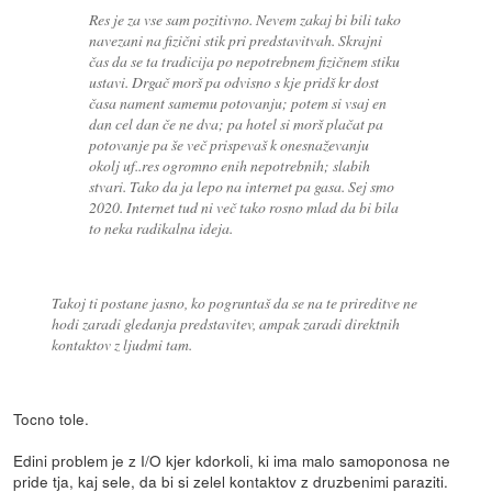
Res je za vse sam pozitivno. Nevem zakaj bi bili tako
navezani na fizični stik pri predstavitvah. Skrajni
čas da se ta tradicija po nepotrebnem fizičnem stiku
ustavi. Drgač morš pa odvisno s kje pridš kr dost
časa nament samemu potovanju; potem si vsaj en
dan cel dan če ne dva; pa hotel si morš plačat pa
potovanje pa še več prispevaš k onesnaževanju
okolj uf..res ogromno enih nepotrebnih; slabih
stvari. Tako da ja lepo na internet pa gasa. Sej smo
2020. Internet tud ni več tako rosno mlad da bi bila
to neka radikalna ideja.
Takoj ti postane jasno, ko pogruntaš da se na te prireditve ne
hodi zaradi gledanja predstavitev, ampak zaradi direktnih
kontaktov z ljudmi tam.
Tocno tole.
Edini problem je z I/O kjer kdorkoli, ki ima malo samoponosa ne
pride tja, kaj sele, da bi si zelel kontaktov z druzbenimi paraziti.