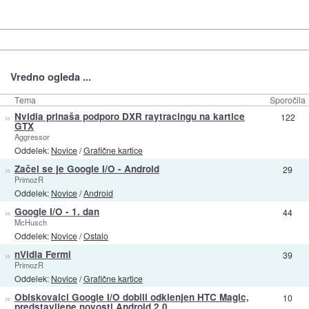
Vredno ogleda ...
Tema
Sporočila
»
Nvidia prinaša podporo DXR raytracingu na kartice
122
GTX
Aggressor
Oddelek:
Novice
/
Grafične kartice
»
Začel se je Google I/O - Android
29
PrimozR
Oddelek:
Novice
/
Android
»
Google I/O - 1. dan
44
McHusch
Oddelek:
Novice
/
Ostalo
»
nVidia Fermi
39
PrimozR
Oddelek:
Novice
/
Grafične kartice
»
Obiskovalci Google I/O dobili odklenjen HTC Magic,
10
predstavljene novosti Android 2.0