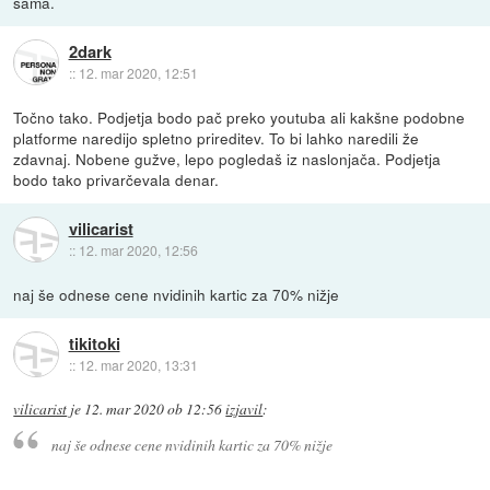
sama.
2dark
::
12. mar 2020, 12:51
Točno tako. Podjetja bodo pač preko youtuba ali kakšne podobne
platforme naredijo spletno prireditev. To bi lahko naredili že
zdavnaj. Nobene gužve, lepo pogledaš iz naslonjača. Podjetja
bodo tako privarčevala denar.
vilicarist
::
12. mar 2020, 12:56
naj še odnese cene nvidinih kartic za 70% nižje
tikitoki
::
12. mar 2020, 13:31
vilicarist
je
12. mar 2020 ob 12:56
izjavil
:
naj še odnese cene nvidinih kartic za 70% nižje