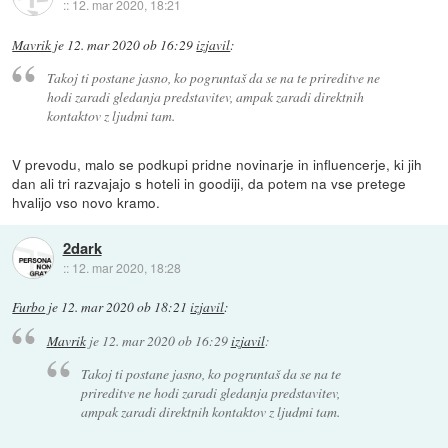
::
12. mar 2020, 18:21
Mavrik
je
12. mar 2020 ob 16:29
izjavil
:
Takoj ti postane jasno, ko pogruntaš da se na te prireditve ne
hodi zaradi gledanja predstavitev, ampak zaradi direktnih
kontaktov z ljudmi tam.
V prevodu, malo se podkupi pridne novinarje in influencerje, ki jih
dan ali tri razvajajo s hoteli in goodiji, da potem na vse pretege
hvalijo vso novo kramo.
2dark
::
12. mar 2020, 18:28
Furbo
je
12. mar 2020 ob 18:21
izjavil
:
Mavrik
je
12. mar 2020 ob 16:29
izjavil
:
Takoj ti postane jasno, ko pogruntaš da se na te
prireditve ne hodi zaradi gledanja predstavitev,
ampak zaradi direktnih kontaktov z ljudmi tam.