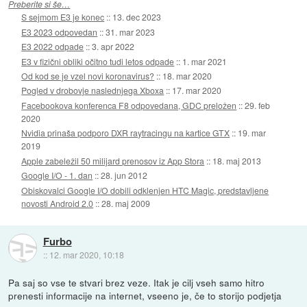
Preberite si še…
S sejmom E3 je konec
::
13. dec 2023
E3 2023 odpovedan
::
31. mar 2023
E3 2022 odpade
::
3. apr 2022
E3 v fizični obliki očitno tudi letos odpade
::
1. mar 2021
Od kod se je vzel novi koronavirus?
::
18. mar 2020
Pogled v drobovje naslednjega Xboxa
::
17. mar 2020
Facebookova konferenca F8 odpovedana, GDC preložen
::
29. feb
2020
Nvidia prinaša podporo DXR raytracingu na kartice GTX
::
19. mar
2019
Apple zabeležil 50 milijard prenosov iz App Stora
::
18. maj 2013
Google I/O - 1. dan
::
28. jun 2012
Obiskovalci Google I/O dobili odklenjen HTC Magic, predstavljene
novosti Android 2.0
::
28. maj 2009
Furbo
::
12. mar 2020, 10:18
Pa saj so vse te stvari brez veze. Itak je cilj vseh samo hitro
prenesti informacije na internet, vseeno je, če to storijo podjetja