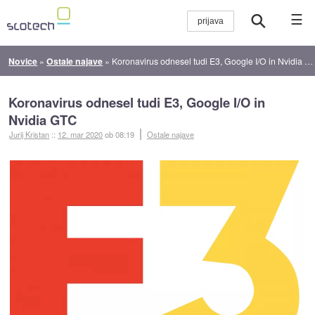
☰
Novice
»
Ostale najave
»
Koronavirus odnesel tudi E3, Google I/O in Nvidia GTC
Koronavirus odnesel tudi E3, Google I/O in
Nvidia GTC
Jurij Kristan
::
12. mar 2020
ob 08:19
Ostale najave