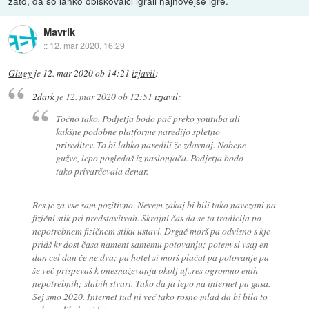
zato, da so lahko obiskovalci igrali najnovejše igre.
Mavrik
::
12. mar 2020, 16:29
Glugy
je
12. mar 2020 ob 14:21
izjavil
:
2dark
je
12. mar 2020 ob 12:51
izjavil
:
Točno tako. Podjetja bodo pač preko youtuba ali
kakšne podobne platforme naredijo spletno
prireditev. To bi lahko naredili že zdavnaj. Nobene
gužve, lepo pogledaš iz naslonjača. Podjetja bodo
tako privarčevala denar.
Res je za vse sam pozitivno. Nevem zakaj bi bili tako navezani na
fizični stik pri predstavitvah. Skrajni čas da se ta tradicija po
nepotrebnem fizičnem stiku ustavi. Drgač morš pa odvisno s kje
pridš kr dost časa nament samemu potovanju; potem si vsaj en
dan cel dan če ne dva; pa hotel si morš plačat pa potovanje pa
še več prispevaš k onesnaževanju okolj uf..res ogromno enih
nepotrebnih; slabih stvari. Tako da ja lepo na internet pa gasa.
Sej smo 2020. Internet tud ni več tako rosno mlad da bi bila to