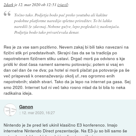
2dark
je
12. mar 2020 ob 12:51
izjavil
:
Točno tako. Podjetja bodo pač preko youtuba ali kakšne
podobne platforme naredijo spletno prireditev. To bi lahko
naredili že zdavnaj. Nobene gužve, lepo pogledaš iz naslonjača.
Podjetja bodo tako privarčevala denar.
Res je za vse sam pozitivno. Nevem zakaj bi bili tako navezani na
fizični stik pri predstavitvah. Skrajni čas da se ta tradicija po
nepotrebnem fizičnem stiku ustavi. Drgač morš pa odvisno s kje
pridš kr dost časa nament samemu potovanju; potem si vsaj en
dan cel dan če ne dva; pa hotel si morš plačat pa potovanje pa še
več prispevaš k onesnaževanju okolj uf..res ogromno enih
nepotrebnih; slabih stvari. Tako da ja lepo na internet pa gasa. Sej
smo 2020. Internet tud ni več tako rosno mlad da bi bila to neka
radikalna ideja.
Ganon
::
12. mar 2020, 16:27
Nintendo je že pred leti ukinil klasično E3 konferenco. Imajo
internetne Nintendo Direct prezentacije. Na E3-ju so bili samo še