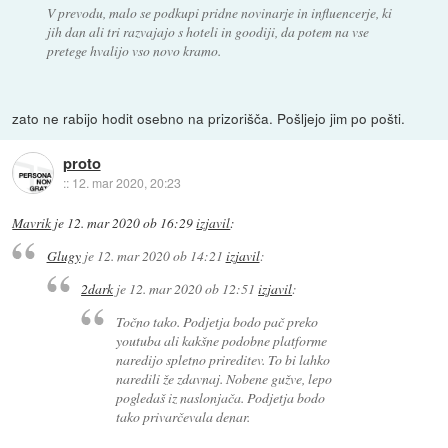
V prevodu, malo se podkupi pridne novinarje in influencerje, ki
jih dan ali tri razvajajo s hoteli in goodiji, da potem na vse
pretege hvalijo vso novo kramo.
zato ne rabijo hodit osebno na prizorišča. Pošljejo jim po pošti.
proto
::
12. mar 2020, 20:23
Mavrik
je
12. mar 2020 ob 16:29
izjavil
:
Glugy
je
12. mar 2020 ob 14:21
izjavil
:
2dark
je
12. mar 2020 ob 12:51
izjavil
:
Točno tako. Podjetja bodo pač preko
youtuba ali kakšne podobne platforme
naredijo spletno prireditev. To bi lahko
naredili že zdavnaj. Nobene gužve, lepo
pogledaš iz naslonjača. Podjetja bodo
tako privarčevala denar.