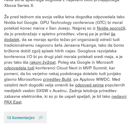
Xboxa Series X.
Že pred tednom sta svoja velika letna dogodka odpovedala tako
Nvidia kot Google. GPU Technology conference (GTC) bi moral
potekati konec marca v San Joseju. Najprej so iz
Nvidie sporočili
,
da jo preobražajo v spletno prireditev, včeraj pa je prišel
še
dodatek
, da se morajo spričo težav pri organizaciji odreči tudi
tradicionalnemu nagovoru šefa Jensena Huanga, tako da bomo
bržkone dobili zgolj spisek hitrih najav. Googlova razvijalska
konferenca I/O bi po drugi plati morala potekati sredi maja, a je
prav tako šla
rakom žvižgat
. Poleg sta Google in Microsoft
odpovedala tudi
konferenci Cloud Next in MVP Summit, kar
pomeni, da bo verjetno nekaj podobnega doletelo tudi junijsko
glavno Microsoftovo
prireditev Build
, pa Applovo WWDC. Med
ostalimi
dogodki velja omeniti še
odpoved sejma
popularnih
tech
medijskih vsebin SXSW v Austinu. Zadnja letošnja prireditev
zabavne elektronike, ki so jo še uspeli speljati, je bil tako
nedavni
PAX East
.
12 komentarjev