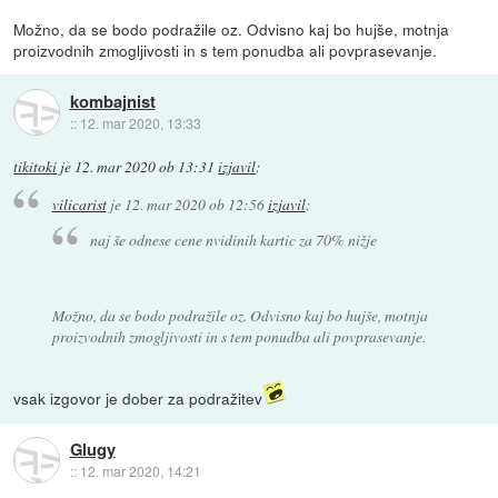
Možno, da se bodo podražile oz. Odvisno kaj bo hujše, motnja
proizvodnih zmogljivosti in s tem ponudba ali povprasevanje.
kombajnist
::
12. mar 2020, 13:33
tikitoki
je
12. mar 2020 ob 13:31
izjavil
:
vilicarist
je
12. mar 2020 ob 12:56
izjavil
:
naj še odnese cene nvidinih kartic za 70% nižje
Možno, da se bodo podražile oz. Odvisno kaj bo hujše, motnja
proizvodnih zmogljivosti in s tem ponudba ali povprasevanje.
vsak izgovor je dober za podražitev
Glugy
::
12. mar 2020, 14:21