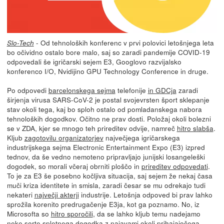
- Od tehnoloških konferenc v prvi polovici letošnjega leta
Slo-Tech
bo očividno ostalo bore malo, saj so zaradi pandemije COVID-19
odpovedali še igričarski sejem E3, Googlovo razvijalsko
konferenco I/O, Nvidijino GPU Technology Conference in druge.
Po odpovedi
barcelonskega sejma
telefonije
in GDCja
zaradi
širjenja virusa SARS-CoV-2 je postal svojevrsten šport sklepanje
stav okoli tega, kaj bo sploh ostalo od pomladanskega nabora
tehnoloških dogodkov. Očitno ne prav dosti. Položaj okoli bolezni
se v ZDA, kjer se mnogo teh prireditev odvije, namreč
hitro slabša
.
Kljub
zagotovilu organizatorjev
največjega igričarskega
industrijskega sejma Electronic Entertainment Expo (E3) izpred
tednov, da še vedno nemoteno pripravljajo junijski losangeleški
dogodek, so morali včeraj obrniti ploščo in
prireditev odpovedati
.
To je za E3 še posebno kočljiva situacija, saj sejem že nekaj časa
muči kriza identitete in smisla, zaradi česar se mu odrekajo tudi
nekateri
največji akterji
industrije. Letošnja odpoved bi prav lahko
sprožila korenito predrugačenje E3ja, kot ga poznamo. No, iz
Microsofta so
hitro sporočili
, da se lahko kljub temu nadejamo
neke sorte spletnega dogodka z najavami okoli prihajajočega