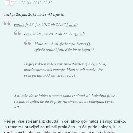
::
28. jun 2012, 23:52
cen1
je
28. jun 2012 ob 21:41
izjavil
:
carota
je
28. jun 2012 ob 21:37
izjavil
:
cen1
je
28. jun 2012 ob 21:21
izjavil
:
Malo sem bral glede tega Nexus Q..
zgleda totalni fail. Kdo bo to kupil??
Poglej kakšen video npr. predstavitev iz Keynote-a,
morda spremeniš mnenje. Meni se zdi carsko. Ne
bom pa dal 300 eur za to reč. :)
A ni tako da se lahko streama samo iz cloud-a? Lokalnih filmov
recimo se sploh ne da če prav razumem, da ne omenjam cene..
wtf.
Res je, vse streama iz clouda in če lahko gor naložiš svojo zbirko,
in remote upravljaš se mi zdi praktično. In če pride kolega, ki je
kupil muvi k tebi, ga lahko predvajaš brez ustajanja iz fotelja.