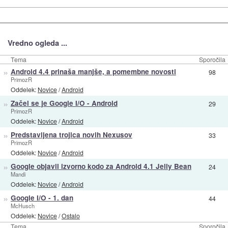
Vredno ogleda ...
Tema
Sporočila
»
Android 4.4 prinaša manjše, a pomembne novosti
98
PrimozR
Oddelek:
Novice
/
Android
»
Začel se je Google I/O - Android
29
PrimozR
Oddelek:
Novice
/
Android
»
Predstavljena trojica novih Nexusov
33
PrimozR
Oddelek:
Novice
/
Android
»
Google objavil izvorno kodo za Android 4.1 Jelly Bean
24
Mandi
Oddelek:
Novice
/
Android
»
Google I/O - 1. dan
44
McHusch
Oddelek:
Novice
/
Ostalo
Tema
Sporočila