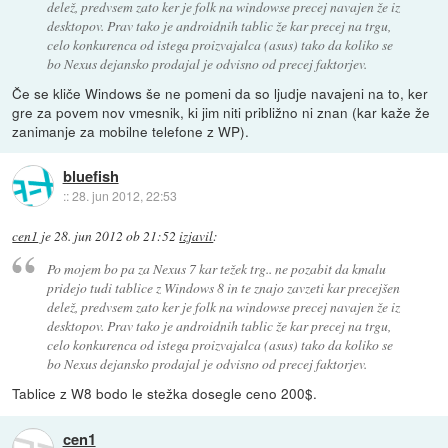
delež, predvsem zato ker je folk na windowse precej navajen že iz
desktopov. Prav tako je androidnih tablic že kar precej na trgu,
celo konkurenca od istega proizvajalca (asus) tako da koliko se
bo Nexus dejansko prodajal je odvisno od precej faktorjev.
Če se kliče Windows še ne pomeni da so ljudje navajeni na to, ker
gre za povem nov vmesnik, ki jim niti približno ni znan (kar kaže že
zanimanje za mobilne telefone z WP).
bluefish
::
28. jun 2012, 22:53
cen1
je
28. jun 2012 ob 21:52
izjavil
:
Po mojem bo pa za Nexus 7 kar težek trg.. ne pozabit da kmalu
pridejo tudi tablice z Windows 8 in te znajo zavzeti kar precejšen
delež, predvsem zato ker je folk na windowse precej navajen že iz
desktopov. Prav tako je androidnih tablic že kar precej na trgu,
celo konkurenca od istega proizvajalca (asus) tako da koliko se
bo Nexus dejansko prodajal je odvisno od precej faktorjev.
Tablice z W8 bodo le stežka dosegle ceno 200$.
cen1