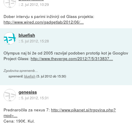
::
2. jul 2012, 10:29
Dober intervju s parimi inžinirji od Glass projekta:
http://www.wired.com/gadgetlab/2012/06/...
bluefish
::
5. jul 2012, 15:28
Olympus naj bi že od 2005 razvijal podoben prototip kot je Googlov
Project Glass:
http://www.theverge.com/2012/7/5/313837...
Zgodovina sprememb…
spremenil:
bluefish
(
5. jul 2012 ob 15:30
)
genesiss
::
5. jul 2012, 15:31
Prednaročila za nexus 7:
http://www.pikanet.si/trgovina.php?
mod=...
Cena: 190€. Kul.