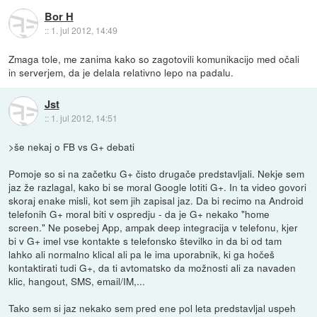
Bor H
::
1. jul 2012, 14:49
Zmaga tole, me zanima kako so zagotovili komunikacijo med očali
in serverjem, da je delala relativno lepo na padalu.
Jst
::
1. jul 2012, 14:51
>še nekaj o FB vs G+ debati
Pomoje so si na začetku G+ čisto drugače predstavljali. Nekje sem
jaz že razlagal, kako bi se moral Google lotiti G+. In ta video govori
skoraj enake misli, kot sem jih zapisal jaz. Da bi recimo na Android
telefonih G+ moral biti v ospredju - da je G+ nekako "home
screen." Ne posebej App, ampak deep integracija v telefonu, kjer
bi v G+ imel vse kontakte s telefonsko številko in da bi od tam
lahko ali normalno klical ali pa le ima uporabnik, ki ga hočeš
kontaktirati tudi G+, da ti avtomatsko da možnosti ali za navaden
klic, hangout, SMS, email/IM,...
Tako sem si jaz nekako sem pred ene pol leta predstavljal uspeh