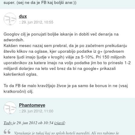
super. (sej ne da je FB kaj boljši ane:))
dux
::
29. jun 2012, 10:55
Googlov cilj je ponujati boljše iskanje in dobiti več denarja na
adwordsih.
Kakšen mesec nazaj sem prebral, da je po začetnem preikušanju
število klikov na oglase, kjer uporabijo podatke iz g+ (predvsem
katere ljudi imajo ljudje v krogih) višje za 5-10%. Pri 150 milijonih
uporabnikov za katere imajo na voljo podatke jim bo to prineslo 1-2
milijardi dolarjev na leto več brez da bi na google+ prikazali
kakršenkoli oglas.
To da FB še malo kravžljajo živce je pa samo še bonus in ne (vsaj
kratkoročni) cilj.
Phantomeye
::
29. jun 2012, 11:00
Tody
je
29. jun 2012 ob 10:54
izjavil
:
Vprašanje je tukaj kaj so sploh hoteli narediti. Ali res rabimo še