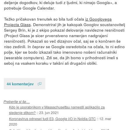
deljenje dogodkov, ki deluje tudi z ljudmi, ki nimajo Googla+, a
potrebuje Google Calendar.
Težko pričakovan trenutek so bila tudi očala
iz Googlovega
Projecta Glass
. Demonstriral jih je kakopak Googlov soustanovitelj
Sergey Brin, ki je z ekipo pokazal delovanje navidezne resničnosti
(Project Glass je sicer prvenstveno namenjen nadgrajeni
resničnosti). Pokazali so več dizajnov očal, saj se o končnem še
niso zedinili. In čeprav se Google osredotoča na očala, to ni edino
polje, kjer se bodo izkazali tako imenovano nošeni računalniki
(wearable computers). Zdi se, da jih bomo v prihodnosti imeli s
seboj na vsakem koraku v takšni ali drugačni obliki.
44 komentarjev
Preberite si še…
Kdo je uporabnikom v Massachusettsu namestil aplikacijo za
sledenje stikom?
::
23. jun 2021
Koronavirus odnesel tudi E3, Google I/O in Nvidia GTC
::
12. mar
2020