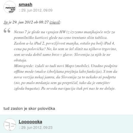
smash
::
29. jun 2012, 09:09
3p
je
29. jun 2012 ob 08:27
izjavil
:
Nexus 7 je glede na vgrajen HW (z izvzemo manjkajoče reže za
pomnilniško kartico) glede na ceno trentuno sliin tablica.
Zaslon a-la iPad 2, povezljivost manjka, ostalo pa bolj iPad 4,
cena pa polovička? No, ko sem se šel slinit na njihovo trgovino,
sem seveda dobil samo brco v glavo: Slovenija za njih še ne
obstaja.
Mimogrede: izdali so tudi novi Maps (mobile). Uradno podpira
offline mode (malce izboljšana prejšnja labs funkcija). S tem da
nova verzija nekaj jamra, da Slovenija za to nekako ni podprta
(no, po malo mrdanja sem ga prepričal, tako da je omejitev
zgleda bugasta). Pa seveda navigacija itak pri nas še ne deluje.
tud zaslon je skor polovička
Looooooka
::
29. jun 2012, 09:23