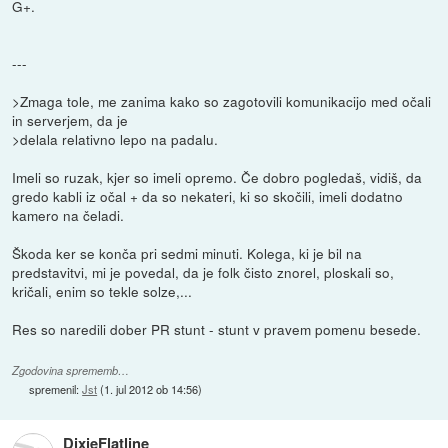
G+.
---
>Zmaga tole, me zanima kako so zagotovili komunikacijo med očali
in serverjem, da je
>delala relativno lepo na padalu.
Imeli so ruzak, kjer so imeli opremo. Če dobro pogledaš, vidiš, da
gredo kabli iz očal + da so nekateri, ki so skočili, imeli dodatno
kamero na čeladi.
Škoda ker se konča pri sedmi minuti. Kolega, ki je bil na
predstavitvi, mi je povedal, da je folk čisto znorel, ploskali so,
kričali, enim so tekle solze,...
Res so naredili dober PR stunt - stunt v pravem pomenu besede.
Zgodovina sprememb…
spremenil:
Jst
(
1. jul 2012 ob 14:56
)
DixieFlatline