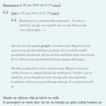
Phantomeye
je
28. jun 2012 ob 23:37
izjavil
:
Tody
je
28. jun 2012 ob 21:39
izjavil
:
Mah keynoti so marketinško usmerjeni... Vsi smo se
slinil k je google wave prišel ven vsi smo hotl google
+ pa zdej poglej... :)
Oprosti človek, ampak
google +
ni noben fail. Mogoče je bila
zasnova na začetku mičkeno zgrešena, ker je nekako snubil
uporabnike facebooka, kar pa ni bila najboljša ideja (too strong
fb is). Potem so pa spremenili koncept samega delovanja.
Skratka google plus is alive and growing. Mogoče res ni gor
veliko slovencev, ampak jih tudi na twitterju ni *veliko*, pa na
tumblrju, pa na drugih servisih. Google plus ima dejansko
kvalitetne vsebine gor, pa nobenega skranja, ki se pojavla na fb-
ju.
Glede na njihove cilje je fail.In to velik.
In pomojem ne mine dan, ko se ne tolcejo po glavi zakaj hudica ne