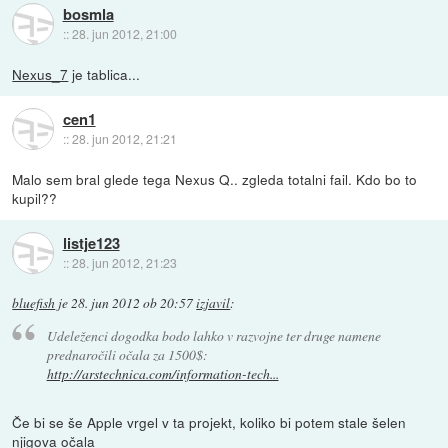
bosmla
::
28. jun 2012, 21:00
Nexus_7
je tablica...
cen1
::
28. jun 2012, 21:21
Malo sem bral glede tega Nexus Q.. zgleda totalni fail. Kdo bo to
kupil??
listje123
::
28. jun 2012, 21:23
bluefish
je
28. jun 2012 ob 20:57
izjavil
:
Udeleženci dogodka bodo lahko v razvojne ter druge namene
prednaročili očala za 1500$:
http://arstechnica.com/information-tech...
Če bi se še Apple vrgel v ta projekt, koliko bi potem stale šelen
njigova očala