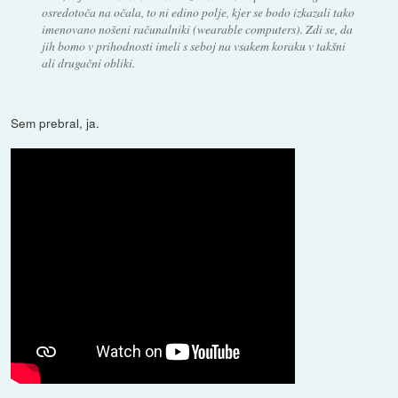
osredotoča na očala, to ni edino polje, kjer se bodo izkazali tako
imenovano nošeni računalniki (wearable computers). Zdi se, da
jih bomo v prihodnosti imeli s seboj na vsakem koraku v takšni
ali drugačni obliki.
Sem prebral, ja.