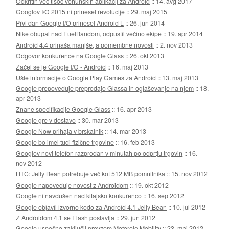
Odkritih več tisoč vohunskih aplikacij za Android
::
14. avg 2017
Googlov I/O 2015 ni prinesel revolucije
::
29. maj 2015
Prvi dan Google I/O prinesel Android L
::
26. jun 2014
Nike obupal nad FuelBandom, odpustil večino ekipe
::
19. apr 2014
Android 4.4 prinaša manjše, a pomembne novosti
::
2. nov 2013
Odgovor konkurence na Google Glass
::
26. okt 2013
Začel se je Google I/O - Android
::
16. maj 2013
Ušle informacije o Google Play Games za Android
::
13. maj 2013
Google prepoveduje preprodajo Glassa in oglaševanje na njem
::
18.
apr 2013
Znane specifikacije Google Glass
::
16. apr 2013
Google gre v dostavo
::
30. mar 2013
Google Now prihaja v brskalnik
::
14. mar 2013
Google bo imel tudi fizične trgovine
::
16. feb 2013
Googlov novi telefon razprodan v minutah po odprtju trgovin
::
16.
nov 2012
HTC: Jelly Bean potrebuje več kot 512 MB pomnilnika
::
15. nov 2012
Google napoveduje novost z Androidom
::
19. okt 2012
Google ni navdušen nad kitajsko konkurenco
::
16. sep 2012
Google objavil izvorno kodo za Android 4.1 Jelly Bean
::
10. jul 2012
Z Androidom 4.1 se Flash poslavlja
::
29. jun 2012
Google uspešno zaključil prevzem Motorole Mobility
::
23. maj 2012