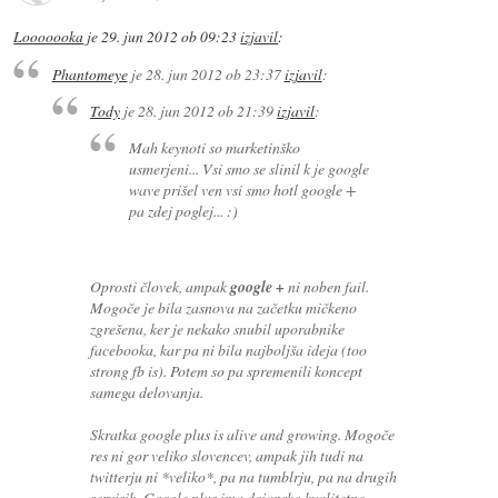
Looooooka
je
29. jun 2012 ob 09:23
izjavil
:
Phantomeye
je
28. jun 2012 ob 23:37
izjavil
:
Tody
je
28. jun 2012 ob 21:39
izjavil
:
Mah keynoti so marketinško
usmerjeni... Vsi smo se slinil k je google
wave prišel ven vsi smo hotl google +
pa zdej poglej... :)
Oprosti človek, ampak
google +
ni noben fail.
Mogoče je bila zasnova na začetku mičkeno
zgrešena, ker je nekako snubil uporabnike
facebooka, kar pa ni bila najboljša ideja (too
strong fb is). Potem so pa spremenili koncept
samega delovanja.
Skratka google plus is alive and growing. Mogoče
res ni gor veliko slovencev, ampak jih tudi na
twitterju ni *veliko*, pa na tumblrju, pa na drugih
servisih. Google plus ima dejansko kvalitetne