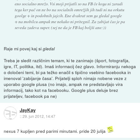
eno socialno mrežo. Vsi moji prijatli so na FB če koga ni zaradi
tega ker pač on ne bo na socialnih omrežjih jih tudi ni na orkutu
goolge + in podobnih jajcih. Ene dvakrat sem ga gledal google
+ na mobilcu ampak me nekako ni pritegnil. Za zabijat čas je pa
seveda zadeva super. (sej ne da je FB kaj boljši ane:))
Raje mi povej kaj si
gledal
Treba je sledit različnim temam, ki te zanimajo (šport, fotografija,
igre, IT, politika, itd). Imaš informacij čez glavo. Informiranju nekoga
o določeni temi, bi pa težko enačil s tipično vsebino facebooka in
imenoval 'zabijanje časa'. Prijatelji sploh nimajo nobene veze z
uporabo google plusa (no imajo, ampak ne predstavljajo vira
informacij, tako kot na facebooku. Google plus deluje brez
prijateljev, facebook pa ne)
JayKay
::
29. jun 2012, 14:47
nexus 7 kupljen pred parimi minutami. pride 20 julija