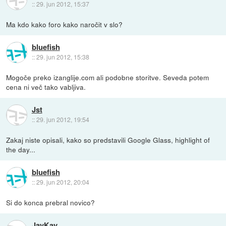
::
29. jun 2012, 15:37
Ma kdo kako foro kako naročit v slo?
bluefish
::
29. jun 2012, 15:38
Mogoče preko izanglije.com ali podobne storitve. Seveda potem
cena ni več tako vabljiva.
Jst
::
29. jun 2012, 19:54
Zakaj niste opisali, kako so predstavili Google Glass, highlight of
the day...
bluefish
::
29. jun 2012, 20:04
Si do konca prebral novico?
JayKay