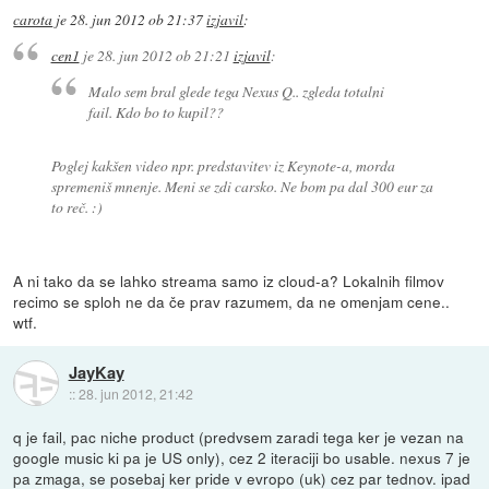
carota
je
28. jun 2012 ob 21:37
izjavil
:
cen1
je
28. jun 2012 ob 21:21
izjavil
:
Malo sem bral glede tega Nexus Q.. zgleda totalni
fail. Kdo bo to kupil??
Poglej kakšen video npr. predstavitev iz Keynote-a, morda
spremeniš mnenje. Meni se zdi carsko. Ne bom pa dal 300 eur za
to reč. :)
A ni tako da se lahko streama samo iz cloud-a? Lokalnih filmov
recimo se sploh ne da če prav razumem, da ne omenjam cene..
wtf.
JayKay
::
28. jun 2012, 21:42
q je fail, pac niche product (predvsem zaradi tega ker je vezan na
google music ki pa je US only), cez 2 iteraciji bo usable. nexus 7 je
pa zmaga, se posebaj ker pride v evropo (uk) cez par tednov. ipad