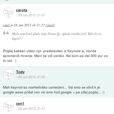
carota
::
28. jun 2012, 21:37
cen1
je
28. jun 2012 ob 21:21
izjavil
:
Malo sem bral glede tega Nexus Q.. zgleda totalni fail. Kdo bo to
kupil??
Poglej kakšen video npr. predstavitev iz Keynote-a, morda
spremeniš mnenje. Meni se zdi carsko. Ne bom pa dal 300 eur za
to reč. :)
Tody
::
28. jun 2012, 21:39
Mah keynoti so marketinško usmerjeni... Vsi smo se slinil k je
google wave prišel ven vsi smo hotl google + pa zdej poglej... :)
cen1
::
28. jun 2012, 21:41