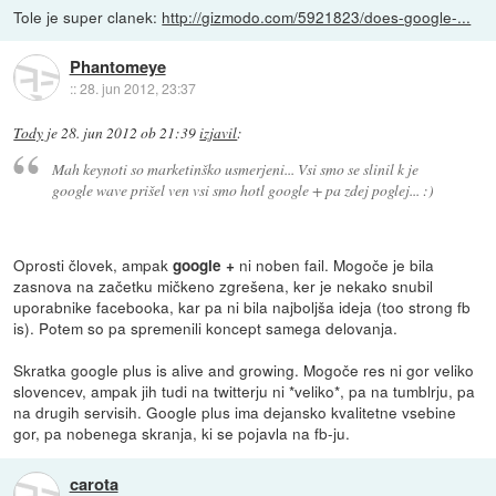
Tole je super clanek:
http://gizmodo.com/5921823/does-google-...
Phantomeye
::
28. jun 2012, 23:37
Tody
je
28. jun 2012 ob 21:39
izjavil
:
Mah keynoti so marketinško usmerjeni... Vsi smo se slinil k je
google wave prišel ven vsi smo hotl google + pa zdej poglej... :)
Oprosti človek, ampak
ni noben fail. Mogoče je bila
google +
zasnova na začetku mičkeno zgrešena, ker je nekako snubil
uporabnike facebooka, kar pa ni bila najboljša ideja (too strong fb
is). Potem so pa spremenili koncept samega delovanja.
Skratka google plus is alive and growing. Mogoče res ni gor veliko
slovencev, ampak jih tudi na twitterju ni *veliko*, pa na tumblrju, pa
na drugih servisih. Google plus ima dejansko kvalitetne vsebine
gor, pa nobenega skranja, ki se pojavla na fb-ju.
carota