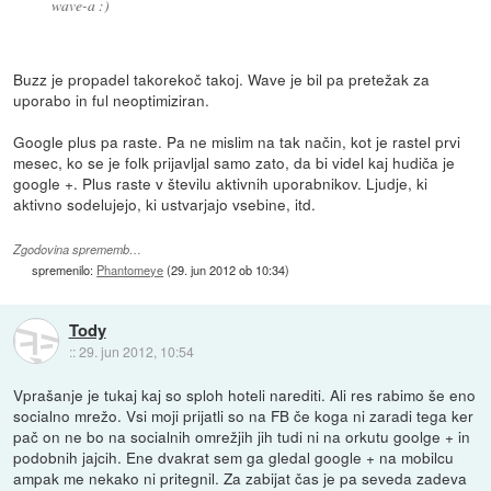
wave-a :)
Buzz je propadel takorekoč takoj. Wave je bil pa pretežak za
uporabo in ful neoptimiziran.
Google plus pa raste. Pa ne mislim na tak način, kot je rastel prvi
mesec, ko se je folk prijavljal samo zato, da bi videl kaj hudiča je
google +. Plus raste v številu aktivnih uporabnikov. Ljudje, ki
aktivno sodelujejo, ki ustvarjajo vsebine, itd.
Zgodovina sprememb…
spremenilo:
Phantomeye
(
29. jun 2012 ob 10:34
)
Tody
::
29. jun 2012, 10:54
Vprašanje je tukaj kaj so sploh hoteli narediti. Ali res rabimo še eno
socialno mrežo. Vsi moji prijatli so na FB če koga ni zaradi tega ker
pač on ne bo na socialnih omrežjih jih tudi ni na orkutu goolge + in
podobnih jajcih. Ene dvakrat sem ga gledal google + na mobilcu
ampak me nekako ni pritegnil. Za zabijat čas je pa seveda zadeva