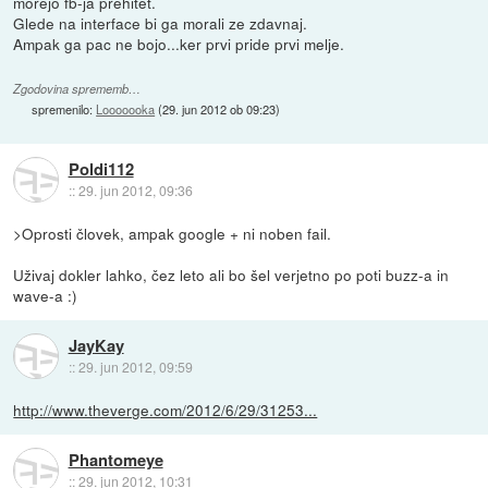
morejo fb-ja prehitet.
Glede na interface bi ga morali ze zdavnaj.
Ampak ga pac ne bojo...ker prvi pride prvi melje.
Zgodovina sprememb…
spremenilo:
Looooooka
(
29. jun 2012 ob 09:23
)
Poldi112
::
29. jun 2012, 09:36
>Oprosti človek, ampak google + ni noben fail.
Uživaj dokler lahko, čez leto ali bo šel verjetno po poti buzz-a in
wave-a :)
JayKay
::
29. jun 2012, 09:59
http://www.theverge.com/2012/6/29/31253...
Phantomeye
::
29. jun 2012, 10:31