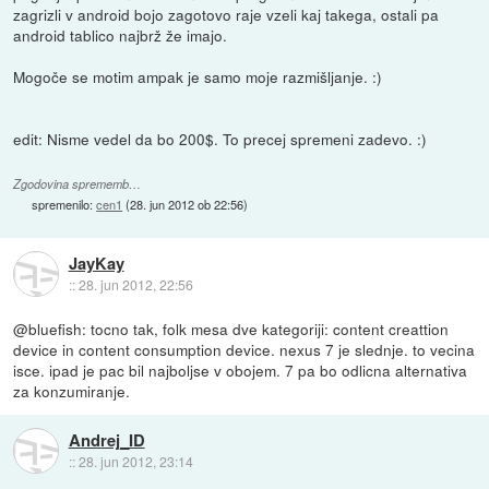
zagrizli v android bojo zagotovo raje vzeli kaj takega, ostali pa
android tablico najbrž že imajo.
Mogoče se motim ampak je samo moje razmišljanje. :)
edit: Nisme vedel da bo 200$. To precej spremeni zadevo. :)
Zgodovina sprememb…
spremenilo:
cen1
(
28. jun 2012 ob 22:56
)
JayKay
::
28. jun 2012, 22:56
@bluefish: tocno tak, folk mesa dve kategoriji: content creattion
device in content consumption device. nexus 7 je slednje. to vecina
isce. ipad je pac bil najboljse v obojem. 7 pa bo odlicna alternativa
za konzumiranje.
Andrej_ID
::
28. jun 2012, 23:14