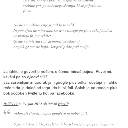
vsebine gor, pa nobenega skranja, ki se pojavla na
fb-ju.
Glede na njihove cilje je fail.In to velik.
In pomojem ne mine dan, ko se ne tolcejo po glavi zakaj hudica
ne morejo fb-ja prehitet.
Glede na interface bi ga morali ze zdavnaj.
Ampak ga pac ne bojo...ker prvi pride prvi melje.
Ja lahko je govorit o nečem, o čemer nimaš pojma. Povej mi,
kakšni pa so
cilji?
njihovi
Jaz spremljam in uporabljam google plus odkar obstaja in lahko
rečem da je daleč od tega, da bi bil fail. Sploh je pa google plus
bolj podoben twitterju kot pa facebooku.
Poldi112
je
29. jun 2012 ob 09:36
izjavil
:
>Oprosti človek, ampak google + ni noben fail.
Uživaj dokler lahko, čez leto ali bo šel verjetno po poti buzz-a in