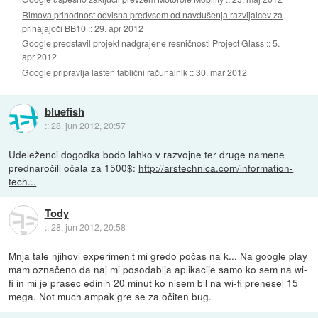
Rimova prihodnost odvisna predvsem od navdušenja razvijalcev za
prihajajoči BB10
::
29. apr 2012
Google predstavil projekt nadgrajene resničnosti Project Glass
::
5.
apr 2012
Google pripravlja lasten tablični računalnik
::
30. mar 2012
bluefish
::
28. jun 2012, 20:57
Udeleženci dogodka bodo lahko v razvojne ter druge namene
prednaročili očala za 1500$:
http://arstechnica.com/information-
tech...
Tody
::
28. jun 2012, 20:58
Mnja tale njihovi experimenit mi gredo počas na k... Na google play
mam označeno da naj mi posodablja aplikacije samo ko sem na wi-
fi in mi je prasec edinih 20 minut ko nisem bil na wi-fi prenesel 15
mega. Not much ampak gre se za očiten bug.