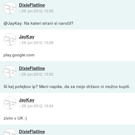
DixieFlatline
::
29. jun 2012, 15:26
@JayKay: Na kateri strani si naročil?
JayKay
::
29. jun 2012, 15:28
play.google.com
DixieFlatline
::
29. jun 2012, 15:32
Si kej pofejkov ip? Meni napiše, da za mojo državo ni možno kupiti.
JayKay
::
29. jun 2012, 15:34
zivim v UK :)
DixieFlatline