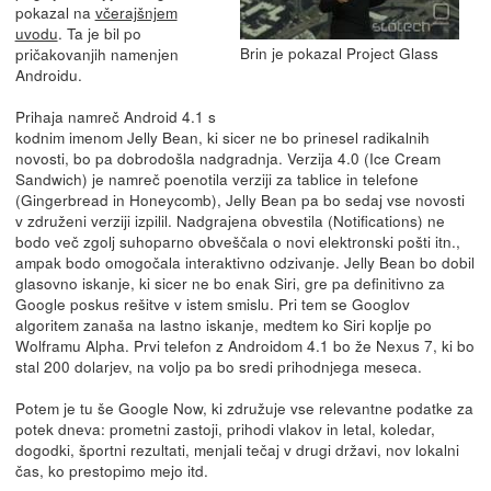
pokazal na
včerajšnjem
uvodu
. Ta je bil po
Brin je pokazal Project Glass
pričakovanjih namenjen
Androidu.
Prihaja namreč Android 4.1 s
kodnim imenom Jelly Bean, ki sicer ne bo prinesel radikalnih
novosti, bo pa dobrodošla nadgradnja. Verzija 4.0 (Ice Cream
Sandwich) je namreč poenotila verziji za tablice in telefone
(Gingerbread in Honeycomb), Jelly Bean pa bo sedaj vse novosti
v združeni verziji izpilil. Nadgrajena obvestila (Notifications) ne
bodo več zgolj suhoparno obveščala o novi elektronski pošti itn.,
ampak bodo omogočala interaktivno odzivanje. Jelly Bean bo dobil
glasovno iskanje, ki sicer ne bo enak Siri, gre pa definitivno za
Google poskus rešitve v istem smislu. Pri tem se Googlov
algoritem zanaša na lastno iskanje, medtem ko Siri koplje po
Wolframu Alpha. Prvi telefon z Androidom 4.1 bo že Nexus 7, ki bo
stal 200 dolarjev, na voljo pa bo sredi prihodnjega meseca.
Potem je tu še Google Now, ki združuje vse relevantne podatke za
potek dneva: prometni zastoji, prihodi vlakov in letal, koledar,
dogodki, športni rezultati, menjali tečaj v drugi državi, nov lokalni
čas, ko prestopimo mejo itd.