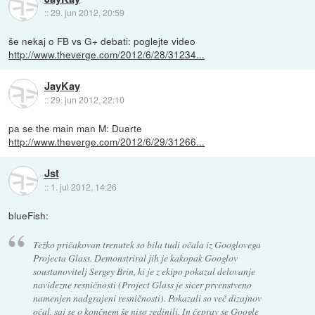
::
29. jun 2012, 20:59
še nekaj o FB vs G+ debati: poglejte video
http://www.theverge.com/2012/6/28/31234...
JayKay
::
29. jun 2012, 22:10
pa se the main man M: Duarte
http://www.theverge.com/2012/6/29/31266...
Jst
::
1. jul 2012, 14:26
blueFish:
Težko pričakovan trenutek so bila tudi očala iz Googlovega
Projecta Glass. Demonstriral jih je kakopak Googlov
soustanovitelj Sergey Brin, ki je z ekipo pokazal delovanje
navidezne resničnosti (Project Glass je sicer prvenstveno
namenjen nadgrajeni resničnosti). Pokazali so več dizajnov
očal, saj se o končnem še niso zedinili. In čeprav se Google