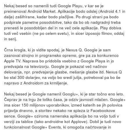
Nekaj besed so namenili tudi Google Playu, v kar se je
preimenoval Android Market. Aplikacije bodo odslej (Android 4.1 in
dalje) zašifrirane, kadar bodo plačljive. Po drugi strani pa bodo
podpirale pametne posodobitve, tako da bo ob nadgradnji treba
prenesti le posodobljen del in ne več cele aplikacije. Play dobiva
tudi več vsebin (ne po celem svetu), in sicer izposojo filmov, oddaj
in serij.
Črna krogla, ki jo vidite spodaj, je Nexus Q. Google je sam
zasnoval strojno in programsko opremo, gre pa za konkurenco
Apple TV. Naprava bo pridobila vsebino z Google Playa in jo
predvajala na televizorju. Google je pokazal več načinov
delovanja, npr. predvajanje glasbe, mešanje glasbe itd. Nexus Q
bo stal 300 dolarjev, na voljo bo sredi julija, potreboval pa bo še
napravo z Androidom za krmiljenje.
Nekaj besed je Google namenil Googlu+, ki je star točno eno leto.
Čeprav je na trgu že toliko časa, je odziv javnosti mlačen. Google+
ima sicer 150 milijonov uporabnikov, izmed katerih se jih polovica
prijavlja dnevno, a storitev nekako ne spleza iz Facebookove
sence. Google+ oziroma namenska aplikacija bo na voljo tudi v
verziji za tablice (tako androidne kot Applove). Dobil je tudi novo
funkcionalnost Google+ Events, ki omogoča načrtovanje in