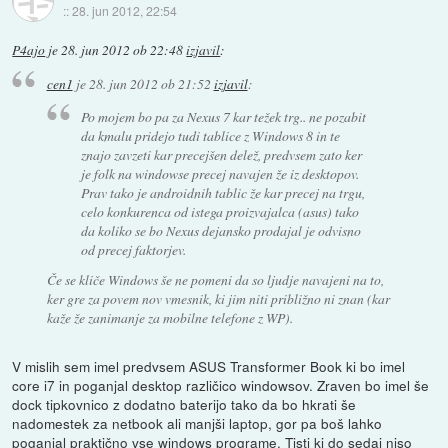
::
28. jun 2012, 22:54
P4ajo
je
28. jun 2012 ob 22:48
izjavil
:
cen1
je
28. jun 2012 ob 21:52
izjavil
:
Po mojem bo pa za Nexus 7 kar težek trg.. ne pozabit
da kmalu pridejo tudi tablice z Windows 8 in te
znajo zavzeti kar precejšen delež, predvsem zato ker
je folk na windowse precej navajen že iz desktopov.
Prav tako je androidnih tablic že kar precej na trgu,
celo konkurenca od istega proizvajalca (asus) tako
da koliko se bo Nexus dejansko prodajal je odvisno
od precej faktorjev.
Če se kliče Windows še ne pomeni da so ljudje navajeni na to,
ker gre za povem nov vmesnik, ki jim niti približno ni znan (kar
kaže že zanimanje za mobilne telefone z WP).
V mislih sem imel predvsem ASUS Transformer Book ki bo imel
core i7 in poganjal desktop različico windowsov. Zraven bo imel še
dock tipkovnico z dodatno baterijo tako da bo hkrati še
nadomestek za netbook ali manjši laptop, gor pa boš lahko
poganjal praktično vse windows programe. Tisti ki do sedaj niso