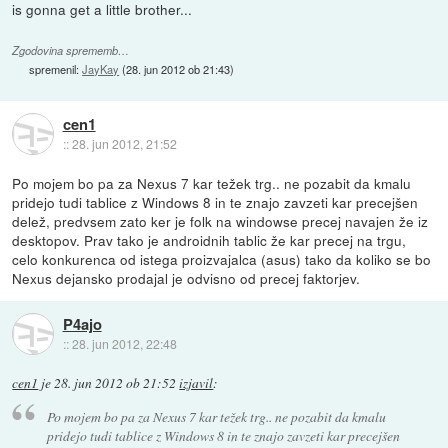
is gonna get a little brother...
Zgodovina sprememb…
spremenil:
JayKay
(
28. jun 2012 ob 21:43
)
cen1
::
28. jun 2012, 21:52
Po mojem bo pa za Nexus 7 kar težek trg.. ne pozabit da kmalu
pridejo tudi tablice z Windows 8 in te znajo zavzeti kar precejšen
delež, predvsem zato ker je folk na windowse precej navajen že iz
desktopov. Prav tako je androidnih tablic že kar precej na trgu,
celo konkurenca od istega proizvajalca (asus) tako da koliko se bo
Nexus dejansko prodajal je odvisno od precej faktorjev.
P4ajo
::
28. jun 2012, 22:48
cen1
je
28. jun 2012 ob 21:52
izjavil
:
Po mojem bo pa za Nexus 7 kar težek trg.. ne pozabit da kmalu
pridejo tudi tablice z Windows 8 in te znajo zavzeti kar precejšen