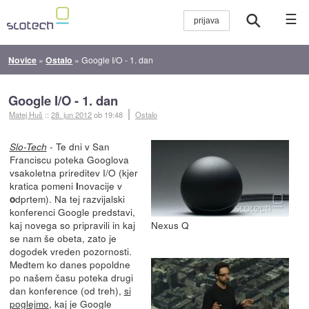
☰
Novice
»
Ostalo
»
Google I/O - 1. dan
Google I/O - 1. dan
Matej Huš
::
28. jun 2012
ob 19:48
Ostalo
- Te dni v San
Slo-Tech
Franciscu poteka Googlova
vsakoletna prireditev I/O (kjer
kratica pomeni
novacije v
i
dprtem). Na tej razvijalski
o
konferenci Google predstavi,
kaj novega so pripravili in kaj
Nexus Q
se nam še obeta, zato je
dogodek vreden pozornosti.
Medtem ko danes popoldne
po našem času poteka drugi
dan konference (od treh),
si
poglejmo
, kaj je Google