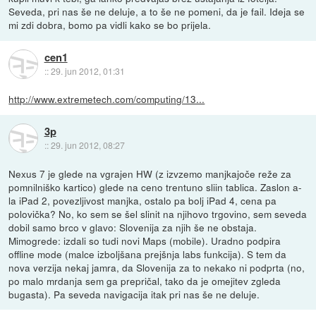
Seveda, pri nas še ne deluje, a to še ne pomeni, da je fail. Ideja se
mi zdi dobra, bomo pa vidli kako se bo prijela.
cen1
::
29. jun 2012, 01:31
http://www.extremetech.com/computing/13...
3p
::
29. jun 2012, 08:27
Nexus 7 je glede na vgrajen HW (z izvzemo manjkajoče reže za
pomnilniško kartico) glede na ceno trentuno sliin tablica. Zaslon a-
la iPad 2, povezljivost manjka, ostalo pa bolj iPad 4, cena pa
polovička? No, ko sem se šel slinit na njihovo trgovino, sem seveda
dobil samo brco v glavo: Slovenija za njih še ne obstaja.
Mimogrede: izdali so tudi novi Maps (mobile). Uradno podpira
offline mode (malce izboljšana prejšnja labs funkcija). S tem da
nova verzija nekaj jamra, da Slovenija za to nekako ni podprta (no,
po malo mrdanja sem ga prepričal, tako da je omejitev zgleda
bugasta). Pa seveda navigacija itak pri nas še ne deluje.