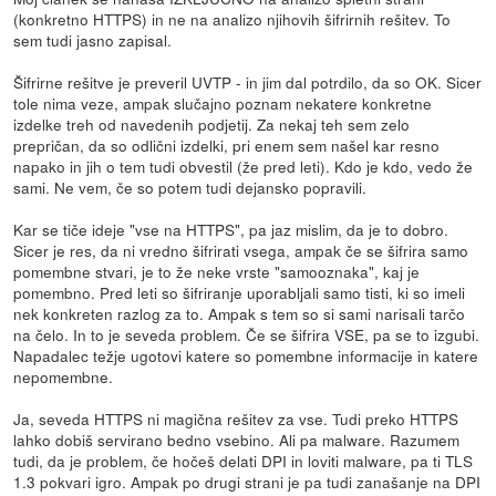
(konkretno HTTPS) in ne na analizo njihovih šifrirnih rešitev. To
sem tudi jasno zapisal.
Šifrirne rešitve je preveril UVTP - in jim dal potrdilo, da so OK. Sicer
tole nima veze, ampak slučajno poznam nekatere konkretne
izdelke treh od navedenih podjetij. Za nekaj teh sem zelo
prepričan, da so odlični izdelki, pri enem sem našel kar resno
napako in jih o tem tudi obvestil (že pred leti). Kdo je kdo, vedo že
sami. Ne vem, če so potem tudi dejansko popravili.
Kar se tiče ideje "vse na HTTPS", pa jaz mislim, da je to dobro.
Sicer je res, da ni vredno šifrirati vsega, ampak če se šifrira samo
pomembne stvari, je to že neke vrste "samooznaka", kaj je
pomembno. Pred leti so šifriranje uporabljali samo tisti, ki so imeli
nek konkreten razlog za to. Ampak s tem so si sami narisali tarčo
na čelo. In to je seveda problem. Če se šifrira VSE, pa se to izgubi.
Napadalec težje ugotovi katere so pomembne informacije in katere
nepomembne.
Ja, seveda HTTPS ni magična rešitev za vse. Tudi preko HTTPS
lahko dobiš servirano bedno vsebino. Ali pa malware. Razumem
tudi, da je problem, če hočeš delati DPI in loviti malware, pa ti TLS
1.3 pokvari igro. Ampak po drugi strani je pa tudi zanašanje na DPI