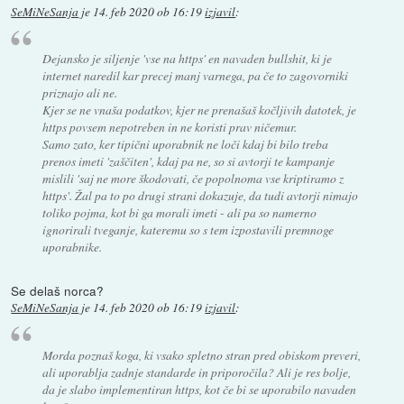
SeMiNeSanja
je
14. feb 2020 ob 16:19
izjavil
:
Dejansko je siljenje 'vse na https' en navaden bullshit, ki je
internet naredil kar precej manj varnega, pa če to zagovorniki
priznajo ali ne.
Kjer se ne vnaša podatkov, kjer ne prenašaš kočljivih datotek, je
https povsem nepotreben in ne koristi prav ničemur.
Samo zato, ker tipični uporabnik ne loči kdaj bi bilo treba
prenos imeti 'zaščiten', kdaj pa ne, so si avtorji te kampanje
mislili 'saj ne more škodovati, če popolnoma vse kriptiramo z
https'. Žal pa to po drugi strani dokazuje, da tudi avtorji nimajo
toliko pojma, kot bi ga morali imeti - ali pa so namerno
ignorirali tveganje, kateremu so s tem izpostavili premnoge
uporabnike.
Se delaš norca?
SeMiNeSanja
je
14. feb 2020 ob 16:19
izjavil
:
Morda poznaš koga, ki vsako spletno stran pred obiskom preveri,
ali uporablja zadnje standarde in priporočila? Ali je res bolje,
da je slabo implementiran https, kot če bi se uporabilo navaden