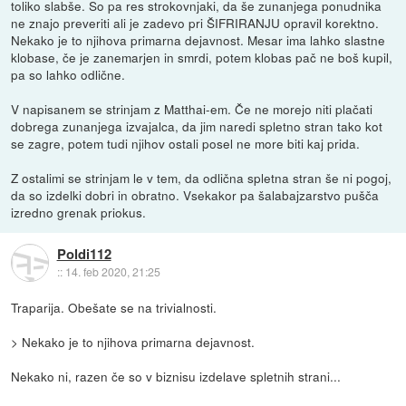
toliko slabše. So pa res strokovnjaki, da še zunanjega ponudnika
ne znajo preveriti ali je zadevo pri ŠIFRIRANJU opravil korektno.
Nekako je to njihova primarna dejavnost. Mesar ima lahko slastne
klobase, če je zanemarjen in smrdi, potem klobas pač ne boš kupil,
pa so lahko odlične.
V napisanem se strinjam z Matthai-em. Če ne morejo niti plačati
dobrega zunanjega izvajalca, da jim naredi spletno stran tako kot
se zagre, potem tudi njihov ostali posel ne more biti kaj prida.
Z ostalimi se strinjam le v tem, da odlična spletna stran še ni pogoj,
da so izdelki dobri in obratno. Vsekakor pa šalabajzarstvo pušča
izredno grenak priokus.
Poldi112
::
14. feb 2020, 21:25
Traparija. Obešate se na trivialnosti.
> Nekako je to njihova primarna dejavnost.
Nekako ni, razen če so v biznisu izdelave spletnih strani...