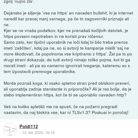
zgolj 'nujno zlo'.
Dejansko je siljenje 'vse na https' en navaden bullshit, ki je internet
naredil kar precej manj varnega, pa če to zagovorniki priznajo ali
ne.
Kjer se ne vnaša podatkov, kjer ne prenašaš kočljivih datotek, je
https povsem nepotreben in ne koristi prav ničemur.
Samo zato, ker tipični uporabnik ne loči kdaj bi bilo treba prenos
imeti 'zaščiten', kdaj pa ne, so si avtorji te kampanje mislili 'saj ne
more škodovati, če popolnoma vse kriptiramo z https'. Žal pa to po
drugi strani dokazuje, da tudi avtorji nimajo toliko pojma, kot bi ga
morali imeti - ali pa so namerno ignorirali tveganje, kateremu so s
tem izpostavili premnoge uporabnike.
Morda poznaš koga, ki vsako spletno stran pred obiskom preveri,
ali uporablja zadnje standarde in priporočila? Ali je res bolje, da je
slabo implementiran https, kot če bi se uporabilo navaden http?
Veš na koliko spletišč me ne spusti, če na požarni pregradi
nastavim, da naj blokira vse, kar ni TLSv1.3? Poskusi in poročaj!
Poldi112
::
14. feb 2020, 16:19