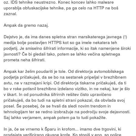
oz. IDS tehnike neustrezno. Konec koncev lahko malware
uporablja obfuskacijske tehnike, pa ga celo na HTTP ne boš
zaznal.
Ampak da gremo nazaj.
Dejstvo je, da ima danes spletna stran marsikaterega javnega (!)
medija bolje postavljen HTTPS kot so ga imele nekatera teh
podjetij. Je smiselno šifrirati informacije, ki so itak namenjene široki
javnosti? Če bi gledali tako, potem se lahko večina spletnega
prometa neha šifrirati.
Ampak kar želim poudariti je tole. Od direktorja avtomobilskega
podjetja pričakuješ, da se bo na sestanek pripeljal v brezhibnem
avtu, ne v razmajani kripi. Od direktorja tiskarne pričakuješ, da ti
bo v roke potisnil brezhibno izdelano vizitko, in ne nekaj, kar je šlo
v škart. In od ponudnika šifrirnih rešitev čisto upravičeno
pričakuješ, da bo tudi na spletni strani pokazal, da obvlada svoj
posel. Še posebej, če se hvali da sledi novim trendom in
tehnologijam ter se redno izobražuje na področju svoje dejavnosti.
Saj lahko verjamem, ampak potem pa to tudi pokažite.
In ja, če se vrnemo k Šparu in krofom... imamo dve trgovini, ki
prodajata verificirano okusne krofe. Ko stopiš v eno, so police