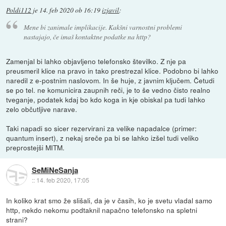
Poldi112
je
14. feb 2020 ob 16:19
izjavil
:
Mene bi zanimale implikacije. Kakšni varnostni problemi
nastajajo, če imaš kontaktne podatke na http?
Zamenjal bi lahko objavljeno telefonsko številko. Z nje pa
preusmeril klice na pravo in tako prestrezal klice. Podobno bi lahko
naredil z e-postnim naslovom. In še huje, z javnim ključem. Četudi
se po tel. ne komunicira zaupnih reči, je to še vedno čisto realno
tveganje, podatek kdaj bo kdo koga in kje obiskal pa tudi lahko
zelo občutljive narave.
Taki napadi so sicer rezervirani za velike napadalce (primer:
quantum insert), z nekaj sreče pa bi se lahko izšel tudi veliko
preprostejši MITM.
SeMiNeSanja
::
14. feb 2020, 17:05
In koliko krat smo že slišali, da je v časih, ko je svetu vladal samo
http, nekdo nekomu podtaknil napačno telefonsko na spletni
strani?