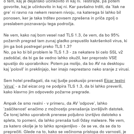
o tem, kaj je dejansko učinkovito in kaj ni. Testirajte, pa potem
govorite, kaj je učinkovito in kaj ni. Kar pavšalno trditi, da 'itak ne
gre' ni ravno na nekem resnem nivoju, na katerega bi lahko bil
ponosen, ker je taka trditev povsem zgrešena in priča zgolj o
preslabem poznavanju tega področja.
Ne vem, kako naj bom vesel nad TLS 1.3, če vem, da bo 95%
požarnih pregrad tam zunaj gladko prepustilo kakršenkoli virus, ki
jim ga boš postregel preko TLS 1.3?
No, pa ko bi bil problem le TLS 1.3 - za nekatere bi celo SSL v2
zadoščal, da bi ga še vedno lahko okužil, ker preprosto VSE
spustijo do uporabnikov. Potem pa molijo, da bo AV na desktopu
kaj 'polovil' in preklinjajo, ker imajo neprestano neko sranje z virusi.
Sem hotel predlagati, da naj ljudje poskusijo prenesti
Eicar testni
'virus'
- a žal eicar.org ne podpira TLS 1.3, da bi lahko preverili,
kako klavrno jim odpovedo požarne pregrade.
Ampak če smo realni - v primeru, da AV 'odpove', lahko
'zaščitenost' enačimo z možnostjo prenašanja izvršljivih datotek.
Če torej lahko uporabnik prenese poljubno izvršjivo datoteko s
spleta, to pomeni, da lahko prenaša tudi 0day malware. Ne vem,
za katero okolje je to lahko sprejemljivo - če se ve, da se da to
preprečiti. Glede na to, kako se večinoma pristopa do varnosti, je