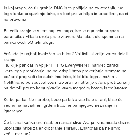
In kaj vraga, če ti ugrabijo DNS in te pošljejo na xy strežnik, tudi
tega lahko preparirajo tako, da boš preko https in prepričan, da si
na pravemu.
En velik sranje je s tem http vs. https, ker je ena cela armada
paranoikov vtikala svoje prste zraven. Me tako zelo spomnja na
paniko okoli 5G tehnologij.
Veš kdo je najbolj hvaležen za https? Vsi tisti, ki želijo zares delati
sranje!
Ta, ki je paničar in vpije "HTTPS Everywhere!" namreč zaradi
'verskega prepričanja' ne bo vklopil https preverjanje prometa na
požarni pregradi (če sploh ima tako, ki bi bila tega zmožna).
Nefiltrirano bo spuščal ves malware na notranjo stran, proti zunanji
pa dovolil prosto komunikacijo vsem mogočim botom in trojancem.
Ko bo pa kaj šlo narobe, bodo pa krive vse tiste strani, ki so še
vedno na navadnem grdem http, ne pa njegovo neznanje in
ignoranca.
Če bi znal karikature risat, bi narisal sliko WC-ja, ki namesto dišave
uporablja https za enkriptiranje smradu. Enkriptaš pa ne smrdi
več....mar ne?