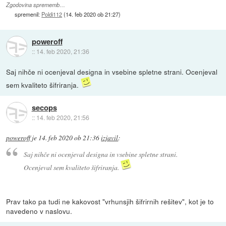
Zgodovina sprememb…
spremenil:
Poldi112
(
14. feb 2020 ob 21:27
)
poweroff
::
14. feb 2020, 21:36
Saj nihče ni ocenjeval designa in vsebine spletne strani. Ocenjeval
sem kvaliteto šifriranja.
secops
::
14. feb 2020, 21:56
poweroff
je
14. feb 2020 ob 21:36
izjavil
:
Saj nihče ni ocenjeval designa in vsebine spletne strani.
Ocenjeval sem kvaliteto šifriranja.
Prav tako pa tudi ne kakovost "vrhunsjih šifrirnih rešitev", kot je to
navedeno v naslovu.