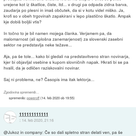
urejene kot iz škatlice, čiste, itd... v drugi pa odpada zidna barva,
zaudarja po plesni in imaš občutek, da si v kotu videl miško. Ja,
krofi so v obeh trgovinah zapakirani v lepo plastično škatlo. Ampak
kje dobiš boljši vtis?
In točno to je bil namen mojega članka. Verjamem pa, da
malomarnost (ali splošna zanemarjenost) za slovenski zasebni
sektor ne predstavlja neke težave...
Aja, pa še tole... kako bi gledali na predstavitveno stran novinarja,
kjer bi objavljal vsebine s kupom slovničnih napak. Hkrati bi se pa
hvalil, da je odličen raziskovalni novinar.
Saj ni problema, ne? Časopis ima itak lektorja...
Zgodovina sprememb…
spremenilo:
poweroff
(
14. feb 2020 ob 19:55
)
111111111111
::
14. feb 2020, 21:16
@Jukoz in company: Če so dali spletno stran delati ven, pa še