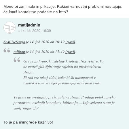
Mene bi zanimale implikacije. Kakšni varnostni problemi nastajajo,
če imaš kontaktne podatke na http?
matijadmin
::
14. feb 2020, 16:39
SeMiNeSanja
je
14. feb 2020 ob 16:19
izjavil
:
taliban
je
14. feb 2020 ob 15:49
izjavil
:
Gre se za firmo, ki izdeluje kriptografske rešitve. Pa
ne moreš glih šifiriranje zajebat na predstavitveni
strani.
Bi rad vse tukaj videl, kako bi šli nakupovati v
trgovsko središče kjer je namazan drek pred vrati.
Te firme ne prodajajo preko spletne strani. Prodaja poteka preko
poznanstev, osebnih kontaktov, lobiranja,.... Info spletna stran je
zgolj 'nujno zlo'.
To je pa mimgrede kaznivo!