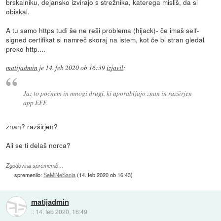
brskalniku, dejansko izvirajo s strežnika, katerega misliš, da si
obiskal.
A tu samo https tudi še ne reši problema (hijack)- če imaš self-
signed certifikat si namreč skoraj na istem, kot če bi stran gledal
preko http....
matijadmin
je
14. feb 2020 ob 16:39
izjavil
:
Jaz to počnem in mnogi drugi, ki uporabljajo znan in razširjen
app EFF.
znan? razširjen?
Ali se ti delaš norca?
Zgodovina sprememb…
spremenilo:
SeMiNeSanja
(
14. feb 2020 ob 16:43
)
matijadmin
::
14. feb 2020, 16:49