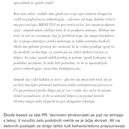
uporabnik to sploh vedel!
Kot sem rekel, vsakdo ima glede na svojo specialnost drugačen
vidik in pogled na te tehnologije - odvisno od tega, kakšne težave
mu povzročajo. MENI TLS ne povzroča težav, ker imam podporo
zanj - ampak mene skrbijo tisti, ki te podpore nimajo. Skrbijo me
tisti, ki niti ne razumejo, kaj je problem tega, da imajo backdoor
do svojega omrežjao, preko katerega se lahko pretaka karkoli.
Skrbi me splošni pristop do varnosti, ki še vedno pridiga zgolj to,
da poskrbi za backup, za ostalo pa ne rabiš skrbeti (razen za
https). Seveda, zaradi takih pridig se potem 'zgodi Lekarna' in
podobni incidenti, ki nebi bili potrebni, če bi se uporabljale
prave tehnologije z pravilno konfiguracijo.
Ampak saj vidiš kakšen je nivo - glavno da imaš nek tool, da ja
ne boš slučajno prenesel malware preko nekriptirane povezave.
Če ga preneseš preko https, pa je vse v redu. Jaz sicer še nisem
slišal za malware, ki bi se ustrašil https-a in postal krotek.
Očitno imajo neki eksperti tu gor drugačne izkušnje.
Škoda besed za tale PR. Varnostni strokovnjaki se pač ne strinjajo
s teboj. V množici zelo podobnih metrik se je lažje skrivati. AV na
delovnih postajah ze dolgo lahko tudi behavioristicno prepoznavajo