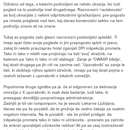
Odvisno od tega, s katerim področjem se nekdo ukvarja, bo tudi
pogled na to področje imel drugačnega. Raznorazni 'raziskovalci'
se bolj ukvarjate z nekimi odprtokodnimi igračkarijami, pre-pogosto
pa nimate pregleda nad tem, kaj danes komercialni sektor na tem
področju zmore ali ne zmore.
Tukaj so pogosto zelo glasni raznorazni postavljalci spletišč. Ti
imajo spet čisto svoje poglede in jim prepogosto sploh ni jasno,
zakaj bi nekdo pravzaprav hotel zganjati DPI inšpekcijo prometa.
Tako in tako v mislih vse projicirajo na tisti 'svoj' strežnik, na
katerem pa 'tako in tako ni nič slabega'. Zanje je 'OWASP biblija',
kaj dosti drugega pa jih niti ne zanima več. 'Uporabniki' so zanje le
tisti, ki obiščejo njihov spletni strežnik, nimajo pa kaj dosti pojma o
realnih težavah z uporabniki v lokalnih omrežjih.
Popolnoma druga zgodba pa je, če si odgovoren za delovanje
omrežja z X uporabniki, ki vsak dela bedarije, tudi take, ki
presegajo domišljijo povprečnega administratorja.
Zadnjič je bil cel rompompom, ko je sesulo Lekarne Ljubljana,
danes ste pa že pozabili, da te grožnje še vedno čakajo za vsakim
vogalom interneta. Ne le pozabili - ste že pričeli pridigat, da
inšpekcija prometa tako in tako ni učinkovita - presneto pa začnite
že enkrat uporabljati učinkovite rešitve! Ali pa se vsaj izobraževati