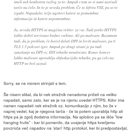
imeli nek konkreten razlog za to. Ampak s tem so si sami narisali
tarčo na čelo. In to je seveda problem. Če se šifrira VSE, pa se to
izgubi. Napadalec težje ugotovi katere so pomembne
informacije in katere nepomembne.
Ja, seveda HTTPS ni magična rešitev za vse. Tudi preko HTTPS
lahko dobiš servirano bedno vsebino. Ali pa malware. Razumem
tudi, da je problem, če hočeš delati DPI in loviti malware, pa ti
TLS 1.3 pokvari igro. Ampak po drugi strani je pa tudi
zanašanje na DPI oz. IDS tehnike neustrezno. Konec koncev
lahko malware uporablja obfuskacijske tehnike, pa ga celo na
HTTP ne boš zaznal.
Sorry, se ne morem strinjati s tem.
Še nisem slišal, da bi nek strežnik nenadoma pričeli na veliko
napadati, samo zato, ker se je na njemu uvedel HTTPS. Kdor ima
namen napadati nek strežnik oz. komunikacijo z njim, bo že v
naprej vedel, kaj je njegova tarča - če ta potem uporablja http ali
https pa je zgolj dodatna informacija. Na splošno pa se išče "low
hanging fruits" - kar bi pomenilo, da uvajanje https kvečjemu
povzroča več napadov na 'stari' http protokol, ker bi predpostavljal,