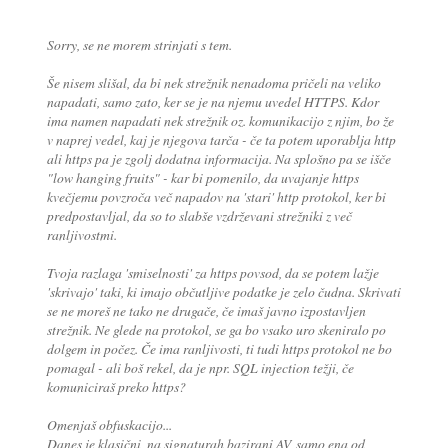
Sorry, se ne morem strinjati s tem.
Še nisem slišal, da bi nek strežnik nenadoma pričeli na veliko
napadati, samo zato, ker se je na njemu uvedel HTTPS. Kdor
ima namen napadati nek strežnik oz. komunikacijo z njim, bo že
v naprej vedel, kaj je njegova tarča - če ta potem uporablja http
ali https pa je zgolj dodatna informacija. Na splošno pa se išče
"low hanging fruits" - kar bi pomenilo, da uvajanje https
kvečjemu povzroča več napadov na 'stari' http protokol, ker bi
predpostavljal, da so to slabše vzdrževani strežniki z več
ranljivostmi.
Tvoja razlaga 'smiselnosti' za https povsod, da se potem lažje
'skrivajo' taki, ki imajo občutljive podatke je zelo čudna. Skrivati
se ne moreš ne tako ne drugače, če imaš javno izpostavljen
strežnik. Ne glede na protokol, se ga bo vsako uro skeniralo po
dolgem in počez. Če ima ranljivosti, ti tudi https protokol ne bo
pomagal - ali boš rekel, da je npr. SQL injection težji, če
komuniciraš preko https?
Omenjaš obfuskacijo...
Danes je klasični, na signaturah bazirani AV, samo ena od