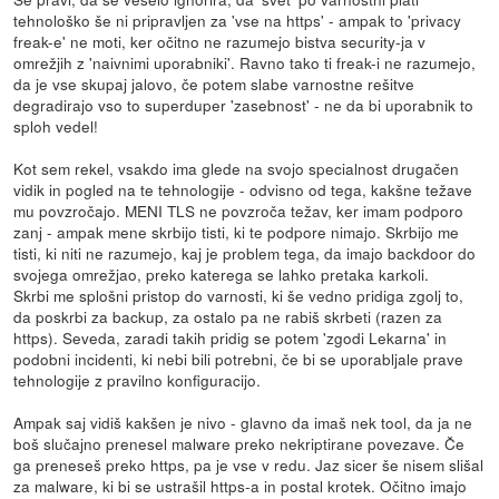
tehnološko še ni pripravljen za 'vse na https' - ampak to 'privacy
freak-e' ne moti, ker očitno ne razumejo bistva security-ja v
omrežjih z 'naivnimi uporabniki'. Ravno tako ti freak-i ne razumejo,
da je vse skupaj jalovo, če potem slabe varnostne rešitve
degradirajo vso to superduper 'zasebnost' - ne da bi uporabnik to
sploh vedel!
Kot sem rekel, vsakdo ima glede na svojo specialnost drugačen
vidik in pogled na te tehnologije - odvisno od tega, kakšne težave
mu povzročajo. MENI TLS ne povzroča težav, ker imam podporo
zanj - ampak mene skrbijo tisti, ki te podpore nimajo. Skrbijo me
tisti, ki niti ne razumejo, kaj je problem tega, da imajo backdoor do
svojega omrežjao, preko katerega se lahko pretaka karkoli.
Skrbi me splošni pristop do varnosti, ki še vedno pridiga zgolj to,
da poskrbi za backup, za ostalo pa ne rabiš skrbeti (razen za
https). Seveda, zaradi takih pridig se potem 'zgodi Lekarna' in
podobni incidenti, ki nebi bili potrebni, če bi se uporabljale prave
tehnologije z pravilno konfiguracijo.
Ampak saj vidiš kakšen je nivo - glavno da imaš nek tool, da ja ne
boš slučajno prenesel malware preko nekriptirane povezave. Če
ga preneseš preko https, pa je vse v redu. Jaz sicer še nisem slišal
za malware, ki bi se ustrašil https-a in postal krotek. Očitno imajo