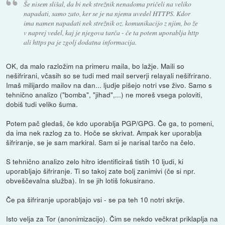
Še nisem slišal, da bi nek strežnik nenadoma pričeli na veliko
napadati, samo zato, ker se je na njemu uvedel HTTPS. Kdor
ima namen napadati nek strežnik oz. komunikacijo z njim, bo že
v naprej vedel, kaj je njegova tarča - če ta potem uporablja http
ali https pa je zgolj dodatna informacija.
OK, da malo razložim na primeru maila, bo lažje. Maili so
nešifrirani, včasih so se tudi med mail serverji relayali nešifrirano.
Imaš milijardo mailov na dan... ljudje pišejo notri vse živo. Samo s
tehnično analizo ("bomba", "jihad",...) ne moreš vsega poloviti,
dobiš tudi veliko šuma.
Potem pač gledaš, če kdo uporablja PGP/GPG. Če ga, to pomeni,
da ima nek razlog za to. Hoče se skrivat. Ampak ker uporablja
šifriranje, se je sam markiral. Sam si je narisal tarčo na čelo.
S tehnično analizo zelo hitro identificiraš tistih 10 ljudi, ki
uporabljajo šifriranje. Ti so takoj zate bolj zanimivi (če si npr.
obveščevalna služba). In se jih lotiš fokusirano.
Če pa šifriranje uporabljajo vsi - se pa teh 10 notri skrije.
Isto velja za Tor (anonimizacijo). Čim se nekdo večkrat priklaplja na