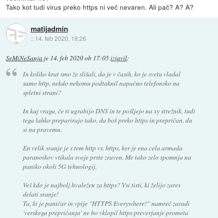
Tako kot tudi virus preko https ni več nevaren. Ali pač? A? A?
matijadmin
::
14. feb 2020, 18:26
SeMiNeSanja
je
14. feb 2020 ob 17:05
izjavil
:
In koliko krat smo že slišali, da je v časih, ko je svetu vladal
samo http, nekdo nekomu podtaknil napačno telefonsko na
spletni strani?
In kaj vraga, če ti ugrabijo DNS in te pošljejo na xy strežnik, tudi
tega lahko preparirajo tako, da boš preko https in prepričan, da
si na pravemu.
En velik sranje je s tem http vs. https, ker je ena cela armada
paranoikov vtikala svoje prste zraven. Me tako zelo spomnja na
paniko okoli 5G tehnologij.
Veš kdo je najbolj hvaležen za https? Vsi tisti, ki želijo zares
delati sranje!
Ta, ki je paničar in vpije "HTTPS Everywhere!" namreč zaradi
'verskega prepričanja' ne bo vklopil https preverjanje prometa