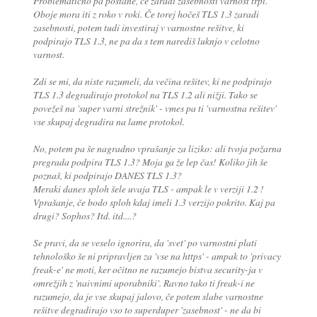
Problematično pa postane, če zaradi zasebnosti varnost trpi.
Oboje mora iti z roko v roki. Če torej hočeš TLS 1.3 zaradi
zasebnosti, potem tudi investiraj v varnostne rešitve, ki
podpirajo TLS 1.3, ne pa da s tem narediš luknjo v celotno
varnost.
Zdi se mi, da niste razumeli, da večina rešitev, ki ne podpirajo
TLS 1.3 degradirajo protokol na TLS 1.2 ali nižji. Tako se
povežeš na 'super varni strežnik' - vmes pa ti 'varnostna rešitev'
vse skupaj degradira na lame protokol.
No, potem pa še nagradno vprašanje za liziko: ali tvoja požarna
pregrada podpira TLS 1.3? Moja ga že lep čas! Koliko jih še
poznaš, ki podpirajo DANES TLS 1.3?
Meraki danes sploh šele uvaja TLS - ampak le v verziji 1.2 !
Vprašanje, če bodo sploh kdaj imeli 1.3 verzijo pokrito. Kaj pa
drugi? Sophos? Itd. itd....?
Se pravi, da se veselo ignorira, da 'svet' po varnostni plati
tehnološko še ni pripravljen za 'vse na https' - ampak to 'privacy
freak-e' ne moti, ker očitno ne razumejo bistva security-ja v
omrežjih z 'naivnimi uporabniki'. Ravno tako ti freak-i ne
razumejo, da je vse skupaj jalovo, če potem slabe varnostne
rešitve degradirajo vso to superduper 'zasebnost' - ne da bi