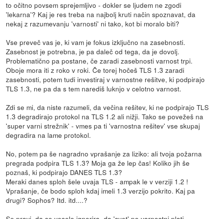
to očitno povsem sprejemljivo - dokler se ljudem ne zgodi
'lekarna'? Kaj je res treba na najbolj kruti način spoznavat, da
nekaj z razumevanju 'varnosti' ni tako, kot bi moralo biti?
Vse preveč vas je, ki vam je fokus izključno na zasebnosti.
Zasebnost je potrebna, je pa daleč od tega, da je dovolj.
Problematično pa postane, če zaradi zasebnosti varnost trpi.
Oboje mora iti z roko v roki. Če torej hočeš TLS 1.3 zaradi
zasebnosti, potem tudi investiraj v varnostne rešitve, ki podpirajo
TLS 1.3, ne pa da s tem narediš luknjo v celotno varnost.
Zdi se mi, da niste razumeli, da večina rešitev, ki ne podpirajo TLS
1.3 degradirajo protokol na TLS 1.2 ali nižji. Tako se povežeš na
'super varni strežnik' - vmes pa ti 'varnostna rešitev' vse skupaj
degradira na lame protokol.
No, potem pa še nagradno vprašanje za liziko: ali tvoja požarna
pregrada podpira TLS 1.3? Moja ga že lep čas! Koliko jih še
poznaš, ki podpirajo DANES TLS 1.3?
Meraki danes sploh šele uvaja TLS - ampak le v verziji 1.2 !
Vprašanje, če bodo sploh kdaj imeli 1.3 verzijo pokrito. Kaj pa
drugi? Sophos? Itd. itd....?
Se pravi, da se veselo ignorira, da 'svet' po varnostni plati