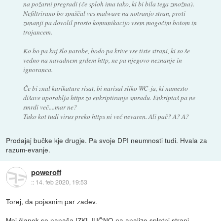
na požarni pregradi (če sploh ima tako, ki bi bila tega zmožna).
Nefiltrirano bo spuščal ves malware na notranjo stran, proti
zunanji pa dovolil prosto komunikacijo vsem mogočim botom in
trojancem.
Ko bo pa kaj šlo narobe, bodo pa krive vse tiste strani, ki so še
vedno na navadnem grdem http, ne pa njegovo neznanje in
ignoranca.
Če bi znal karikature risat, bi narisal sliko WC-ja, ki namesto
dišave uporablja https za enkriptiranje smradu. Enkriptaš pa ne
smrdi več....mar ne?
Tako kot tudi virus preko https ni več nevaren. Ali pač? A? A?
Prodajaj bučke kje drugje. Pa svoje DPI neumnosti tudi. Hvala za
razum-evanje.
poweroff
::
14. feb 2020, 19:53
Torej, da pojasnim par zadev.
Moj članek se nanaša IZKLJUČNO na analizo spletni strani