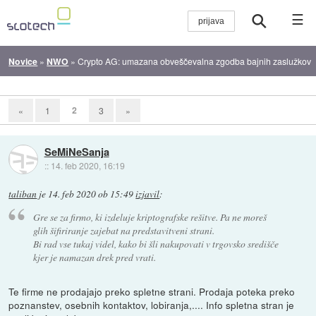
☰
Novice
»
NWO
»
Crypto AG: umazana obveščevalna zgodba bajnih zaslužkov
2
«
1
3
»
SeMiNeSanja
::
14. feb 2020, 16:19
taliban
je
14. feb 2020 ob 15:49
izjavil
:
Gre se za firmo, ki izdeluje kriptografske rešitve. Pa ne moreš
glih šifiriranje zajebat na predstavitveni strani.
Bi rad vse tukaj videl, kako bi šli nakupovati v trgovsko središče
kjer je namazan drek pred vrati.
Te firme ne prodajajo preko spletne strani. Prodaja poteka preko
poznanstev, osebnih kontaktov, lobiranja,.... Info spletna stran je