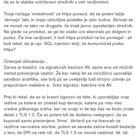
da so to slabše vzdrževani strežniki z več ranljivostmi.
Tvoja razlaga 'smiselnosti' za https povsod, da se potem lažje
'skrivajo' taki, ki imajo občutljive podatke je zelo čudna. Skrivati se
ne moreš ne tako ne drugače, če imaš javno izpostavljen strežnik.
Ne glede na protokol, se ga bo vsako uro skeniralo po dolgem in
počez. Če ima ranljivosti, ti tudi https protokol ne bo pomagal - ali
boš rekel, da je npr. SQL injection težji, če komuniciraš preko
https?
Omenjaš obfuskacijo...
Danes je klasični, na signaturah bazirani AV, samo ena od možnih
metod preverjanja vsebin. Že kar nekaj let se množično uporablja
sandbox analitika, vse bolj pa se uveljavlja tudi strojno učenje za
prepoznavo malware-a - brez signatur, kakršne ima AV.
Prej bi rekel, da so to krasni izgovori za tiste, ki uporabljajo crap
rešitve za katere so zmetali kup denarja, katere pa niso niso
vredne piškavega oreha, ker ne znajo in še lep čas ne bodo znale
delati z TLS 1.3. Če so potem bili še dodatno nategnjeni, da so
kupovali samo precenjeno 'firmo', škrtarili pa na licencah za
različne varnostne storitve, potem se seveda začne kvasiti bedarije
o tem, da DPI ne reši nič, da TLS 1.3 ne moreš nadzirat, itd. itd.