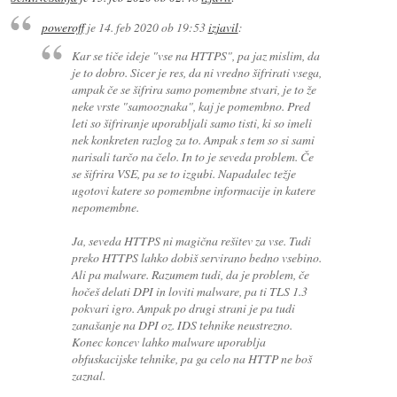
poweroff
je
14. feb 2020 ob 19:53
izjavil
:
Kar se tiče ideje "vse na HTTPS", pa jaz mislim, da
je to dobro. Sicer je res, da ni vredno šifrirati vsega,
ampak če se šifrira samo pomembne stvari, je to že
neke vrste "samooznaka", kaj je pomembno. Pred
leti so šifriranje uporabljali samo tisti, ki so imeli
nek konkreten razlog za to. Ampak s tem so si sami
narisali tarčo na čelo. In to je seveda problem. Če
se šifrira VSE, pa se to izgubi. Napadalec težje
ugotovi katere so pomembne informacije in katere
nepomembne.
Ja, seveda HTTPS ni magična rešitev za vse. Tudi
preko HTTPS lahko dobiš servirano bedno vsebino.
Ali pa malware. Razumem tudi, da je problem, če
hočeš delati DPI in loviti malware, pa ti TLS 1.3
pokvari igro. Ampak po drugi strani je pa tudi
zanašanje na DPI oz. IDS tehnike neustrezno.
Konec koncev lahko malware uporablja
obfuskacijske tehnike, pa ga celo na HTTP ne boš
zaznal.