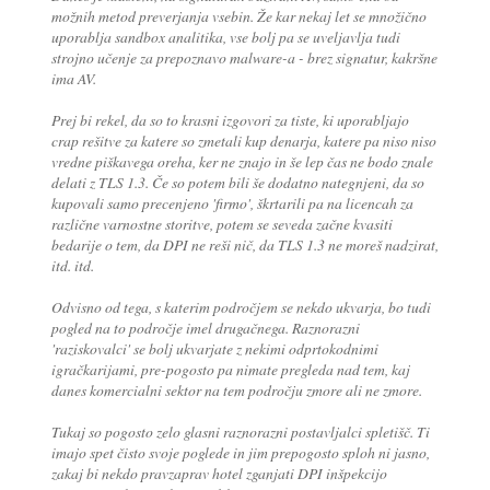
možnih metod preverjanja vsebin. Že kar nekaj let se množično
uporablja sandbox analitika, vse bolj pa se uveljavlja tudi
strojno učenje za prepoznavo malware-a - brez signatur, kakršne
ima AV.
Prej bi rekel, da so to krasni izgovori za tiste, ki uporabljajo
crap rešitve za katere so zmetali kup denarja, katere pa niso niso
vredne piškavega oreha, ker ne znajo in še lep čas ne bodo znale
delati z TLS 1.3. Če so potem bili še dodatno nategnjeni, da so
kupovali samo precenjeno 'firmo', škrtarili pa na licencah za
različne varnostne storitve, potem se seveda začne kvasiti
bedarije o tem, da DPI ne reši nič, da TLS 1.3 ne moreš nadzirat,
itd. itd.
Odvisno od tega, s katerim področjem se nekdo ukvarja, bo tudi
pogled na to področje imel drugačnega. Raznorazni
'raziskovalci' se bolj ukvarjate z nekimi odprtokodnimi
igračkarijami, pre-pogosto pa nimate pregleda nad tem, kaj
danes komercialni sektor na tem področju zmore ali ne zmore.
Tukaj so pogosto zelo glasni raznorazni postavljalci spletišč. Ti
imajo spet čisto svoje poglede in jim prepogosto sploh ni jasno,
zakaj bi nekdo pravzaprav hotel zganjati DPI inšpekcijo