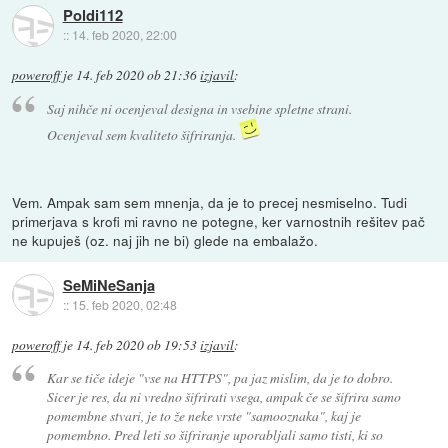
Poldi112
::
14. feb 2020, 22:00
poweroff
je
14. feb 2020 ob 21:36
izjavil
:
Saj nihče ni ocenjeval designa in vsebine spletne strani.
Ocenjeval sem kvaliteto šifriranja.
Vem. Ampak sam sem mnenja, da je to precej nesmiselno. Tudi
primerjava s krofi mi ravno ne potegne, ker varnostnih rešitev pač
ne kupuješ (oz. naj jih ne bi) glede na embalažo.
SeMiNeSanja
::
15. feb 2020, 02:48
poweroff
je
14. feb 2020 ob 19:53
izjavil
:
Kar se tiče ideje "vse na HTTPS", pa jaz mislim, da je to dobro.
Sicer je res, da ni vredno šifrirati vsega, ampak če se šifrira samo
pomembne stvari, je to že neke vrste "samooznaka", kaj je
pomembno. Pred leti so šifriranje uporabljali samo tisti, ki so