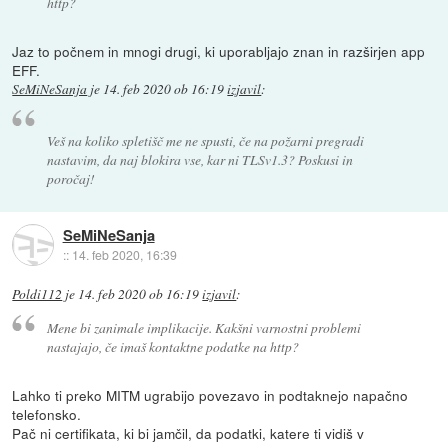
http?
Jaz to počnem in mnogi drugi, ki uporabljajo znan in razširjen app
EFF.
SeMiNeSanja
je
14. feb 2020 ob 16:19
izjavil
:
Veš na koliko spletišč me ne spusti, če na požarni pregradi
nastavim, da naj blokira vse, kar ni TLSv1.3? Poskusi in
poročaj!
SeMiNeSanja
::
14. feb 2020, 16:39
Poldi112
je
14. feb 2020 ob 16:19
izjavil
:
Mene bi zanimale implikacije. Kakšni varnostni problemi
nastajajo, če imaš kontaktne podatke na http?
Lahko ti preko MITM ugrabijo povezavo in podtaknejo napačno
telefonsko.
Pač ni certifikata, ki bi jamčil, da podatki, katere ti vidiš v