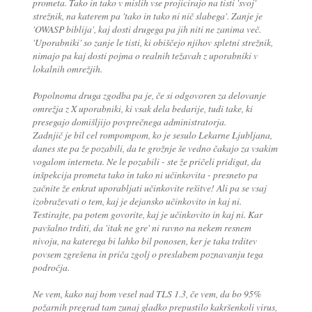
prometa. Tako in tako v mislih vse projicirajo na tisti 'svoj'
strežnik, na katerem pa 'tako in tako ni nič slabega'. Zanje je
'OWASP biblija', kaj dosti drugega pa jih niti ne zanima več.
'Uporabniki' so zanje le tisti, ki obiščejo njihov spletni strežnik,
nimajo pa kaj dosti pojma o realnih težavah z uporabniki v
lokalnih omrežjih.
Popolnoma druga zgodba pa je, če si odgovoren za delovanje
omrežja z X uporabniki, ki vsak dela bedarije, tudi take, ki
presegajo domišljijo povprečnega administratorja.
Zadnjič je bil cel rompompom, ko je sesulo Lekarne Ljubljana,
danes ste pa že pozabili, da te grožnje še vedno čakajo za vsakim
vogalom interneta. Ne le pozabili - ste že pričeli pridigat, da
inšpekcija prometa tako in tako ni učinkovita - presneto pa
začnite že enkrat uporabljati učinkovite rešitve! Ali pa se vsaj
izobraževati o tem, kaj je dejansko učinkovito in kaj ni.
Testirajte, pa potem govorite, kaj je učinkovito in kaj ni. Kar
pavšalno trditi, da 'itak ne gre' ni ravno na nekem resnem
nivoju, na katerega bi lahko bil ponosen, ker je taka trditev
povsem zgrešena in priča zgolj o preslabem poznavanju tega
področja.
Ne vem, kako naj bom vesel nad TLS 1.3, če vem, da bo 95%
požarnih pregrad tam zunaj gladko prepustilo kakršenkoli virus,