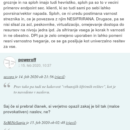
groznje in na sploh imajo tudi hevristiko, sploh pa so to v vecini
primerov endpoint sec. klienti, ki so tudi sami po sebi lahko
povrsina/vektor napada. Sploh, ce ni uredu postimana varnost
streznika in, ce je povezava z njim NESIFRIRANA. Drugace, pa se
nisi slisal za acl, peskovnike, virtualizacijo, omejevanje dostopa do
resursov na nivoju jedra ipd. Ja sifriranje vsega je korak h varnosti
in ne obeatno. DPI pa je zelo omejeno uporaben in lahko pomeni
resni varnostno tveganje, ce se ga posiljuje kot univerzalno resitev
za vse.
poweroff
::
15. feb 2020, 10:37
secops
je
14. feb 2020 ob 21:56
izjavil
:
Prav tako pa tudi ne kakovost "vrhunsjih šifrirnih rešitev", kot je
to navedeno v naslovu.
Saj če si prebral članek, si verjetno opazil zakaj je bil tak (malce
provokativen) naslov, ne?
SeMiNeSanja
je
15. feb 2020 ob 02:48
izjavil
: