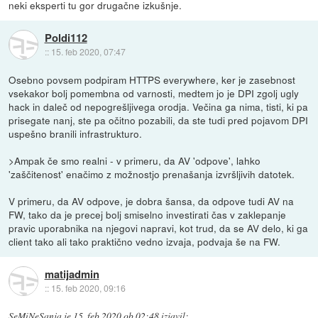
neki eksperti tu gor drugačne izkušnje.
Poldi112
::
15. feb 2020, 07:47
Osebno povsem podpiram HTTPS everywhere, ker je zasebnost
vsekakor bolj pomembna od varnosti, medtem jo je DPI zgolj ugly
hack in daleč od nepogrešljivega orodja. Večina ga nima, tisti, ki pa
prisegate nanj, ste pa očitno pozabili, da ste tudi pred pojavom DPI
uspešno branili infrastrukturo.
>Ampak če smo realni - v primeru, da AV 'odpove', lahko
'zaščitenost' enačimo z možnostjo prenašanja izvršljivih datotek.
V primeru, da AV odpove, je dobra šansa, da odpove tudi AV na
FW, tako da je precej bolj smiselno investirati čas v zaklepanje
pravic uporabnika na njegovi napravi, kot trud, da se AV delo, ki ga
client tako ali tako praktično vedno izvaja, podvaja še na FW.
matijadmin
::
15. feb 2020, 09:16
SeMiNeSanja
je
15. feb 2020 ob 02:48
izjavil
: