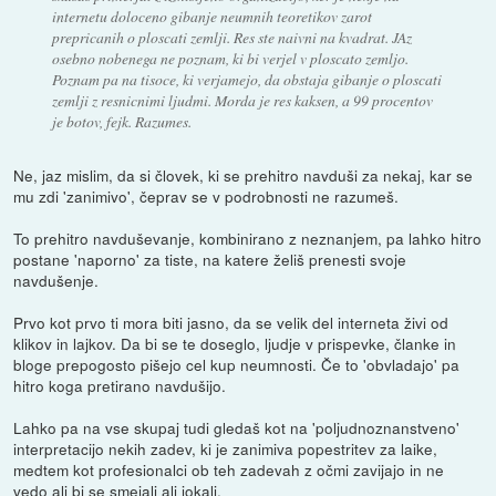
internetu doloceno gibanje neumnih teoretikov zarot
prepricanih o ploscati zemlji. Res ste naivni na kvadrat. JAz
osebno nobenega ne poznam, ki bi verjel v ploscato zemljo.
Poznam pa na tisoce, ki verjamejo, da obstaja gibanje o ploscati
zemlji z resnicnimi ljudmi. Morda je res kaksen, a 99 procentov
je botov, fejk. Razumes.
Ne, jaz mislim, da si človek, ki se prehitro navduši za nekaj, kar se
mu zdi 'zanimivo', čeprav se v podrobnosti ne razumeš.
To prehitro navduševanje, kombinirano z neznanjem, pa lahko hitro
postane 'naporno' za tiste, na katere želiš prenesti svoje
navdušenje.
Prvo kot prvo ti mora biti jasno, da se velik del interneta živi od
klikov in lajkov. Da bi se te doseglo, ljudje v prispevke, članke in
bloge prepogosto pišejo cel kup neumnosti. Če to 'obvladajo' pa
hitro koga pretirano navdušijo.
Lahko pa na vse skupaj tudi gledaš kot na 'poljudnoznanstveno'
interpretacijo nekih zadev, ki je zanimiva popestritev za laike,
medtem kot profesionalci ob teh zadevah z očmi zavijajo in ne
vedo ali bi se smejali ali jokali.