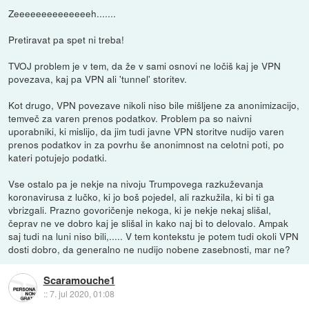
Zeeeeeeeeeeeeeeh.......
Pretiravat pa spet ni treba!
TVOJ problem je v tem, da že v sami osnovi ne ločiš kaj je VPN
povezava, kaj pa VPN ali 'tunnel' storitev.
Kot drugo, VPN povezave nikoli niso bile mišljene za anonimizacijo,
temveč za varen prenos podatkov. Problem pa so naivni
uporabniki, ki mislijo, da jim tudi javne VPN storitve nudijo varen
prenos podatkov in za povrhu še anonimnost na celotni poti, po
kateri potujejo podatki.
Vse ostalo pa je nekje na nivoju Trumpovega razkuževanja
koronavirusa z lučko, ki jo boš pojedel, ali razkužila, ki bi ti ga
vbrizgali. Prazno govoričenje nekoga, ki je nekje nekaj slišal,
čeprav ne ve dobro kaj je slišal in kako naj bi to delovalo. Ampak
saj tudi na luni niso bili,..... V tem kontekstu je potem tudi okoli VPN
dosti dobro, da generalno ne nudijo nobene zasebnosti, mar ne?
Scaramouche1
::
7. jul 2020, 01:08