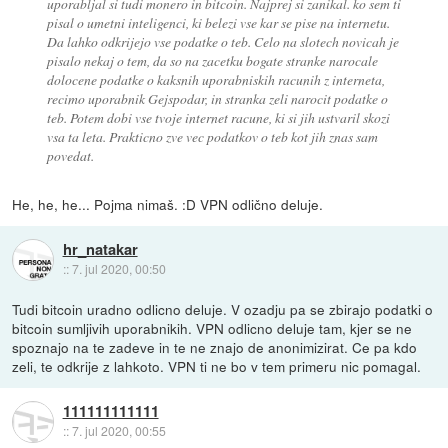
uporabljal si tudi monero in bitcoin. Najprej si zanikal. ko sem ti
pisal o umetni inteligenci, ki belezi vse kar se pise na internetu.
Da lahko odkrijejo vse podatke o teb. Celo na slotech novicah je
pisalo nekaj o tem, da so na zacetku bogate stranke narocale
dolocene podatke o kaksnih uporabniskih racunih z interneta,
recimo uporabnik Gejspodar, in stranka zeli narocit podatke o
teb. Potem dobi vse tvoje internet racune, ki si jih ustvaril skozi
vsa ta leta. Prakticno zve vec podatkov o teb kot jih znas sam
povedat.
He, he, he... Pojma nimaš. :D VPN odlično deluje.
hr_natakar
::
7. jul 2020, 00:50
Tudi bitcoin uradno odlicno deluje. V ozadju pa se zbirajo podatki o
bitcoin sumljivih uporabnikih. VPN odlicno deluje tam, kjer se ne
spoznajo na te zadeve in te ne znajo de anonimizirat. Ce pa kdo
zeli, te odkrije z lahkoto. VPN ti ne bo v tem primeru nic pomagal.
111111111111
::
7. jul 2020, 00:55