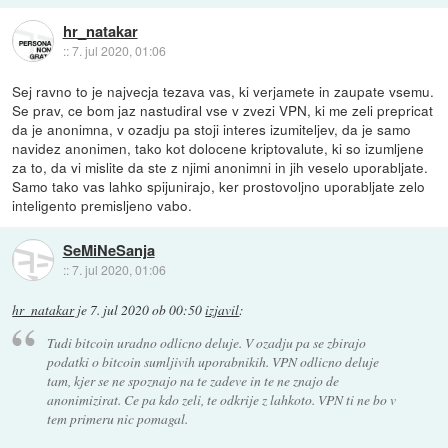
hr_natakar
::
7. jul 2020, 01:06
Sej ravno to je najvecja tezava vas, ki verjamete in zaupate vsemu.
Se prav, ce bom jaz nastudiral vse v zvezi VPN, ki me zeli prepricat
da je anonimna, v ozadju pa stoji interes izumiteljev, da je samo
navidez anonimen, tako kot dolocene kriptovalute, ki so izumljene
za to, da vi mislite da ste z njimi anonimni in jih veselo uporabljate.
Samo tako vas lahko spijunirajo, ker prostovoljno uporabljate zelo
inteligento premisljeno vabo.
SeMiNeSanja
::
7. jul 2020, 01:06
hr_natakar
je
7. jul 2020 ob 00:50
izjavil
:
Tudi bitcoin uradno odlicno deluje. V ozadju pa se zbirajo
podatki o bitcoin sumljivih uporabnikih. VPN odlicno deluje
tam, kjer se ne spoznajo na te zadeve in te ne znajo de
anonimizirat. Ce pa kdo zeli, te odkrije z lahkoto. VPN ti ne bo v
tem primeru nic pomagal.