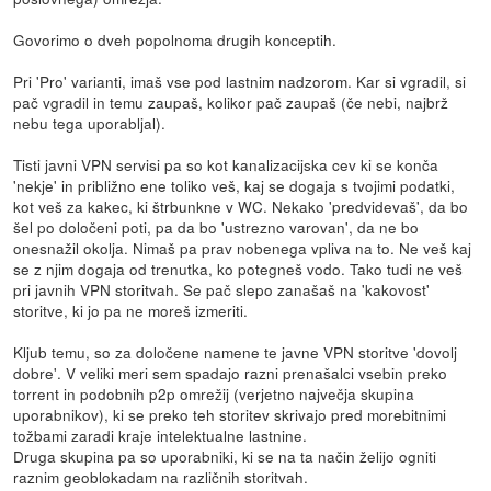
Govorimo o dveh popolnoma drugih konceptih.
Pri 'Pro' varianti, imaš vse pod lastnim nadzorom. Kar si vgradil, si
pač vgradil in temu zaupaš, kolikor pač zaupaš (če nebi, najbrž
nebu tega uporabljal).
Tisti javni VPN servisi pa so kot kanalizacijska cev ki se konča
'nekje' in približno ene toliko veš, kaj se dogaja s tvojimi podatki,
kot veš za kakec, ki štrbunkne v WC. Nekako 'predvidevaš', da bo
šel po določeni poti, pa da bo 'ustrezno varovan', da ne bo
onesnažil okolja. Nimaš pa prav nobenega vpliva na to. Ne veš kaj
se z njim dogaja od trenutka, ko potegneš vodo. Tako tudi ne veš
pri javnih VPN storitvah. Se pač slepo zanašaš na 'kakovost'
storitve, ki jo pa ne moreš izmeriti.
Kljub temu, so za določene namene te javne VPN storitve 'dovolj
dobre'. V veliki meri sem spadajo razni prenašalci vsebin preko
torrent in podobnih p2p omrežij (verjetno največja skupina
uporabnikov), ki se preko teh storitev skrivajo pred morebitnimi
tožbami zaradi kraje intelektualne lastnine.
Druga skupina pa so uporabniki, ki se na ta način želijo ogniti
raznim geoblokadam na različnih storitvah.