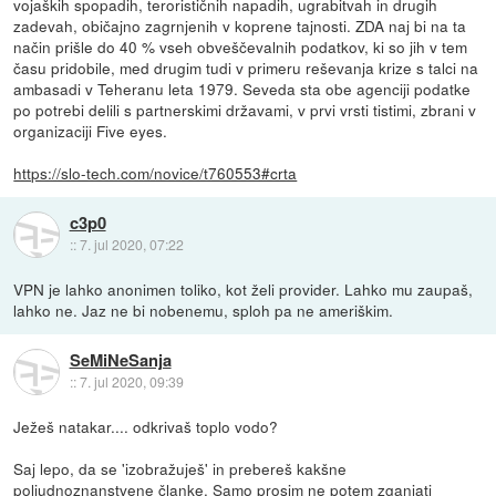
vojaških spopadih, terorističnih napadih, ugrabitvah in drugih
zadevah, običajno zagrnjenih v koprene tajnosti. ZDA naj bi na ta
način prišle do 40 % vseh obveščevalnih podatkov, ki so jih v tem
času pridobile, med drugim tudi v primeru reševanja krize s talci na
ambasadi v Teheranu leta 1979. Seveda sta obe agenciji podatke
po potrebi delili s partnerskimi državami, v prvi vrsti tistimi, zbrani v
organizaciji Five eyes.
https://slo-tech.com/novice/t760553#crta
c3p0
::
7. jul 2020, 07:22
VPN je lahko anonimen toliko, kot želi provider. Lahko mu zaupaš,
lahko ne. Jaz ne bi nobenemu, sploh pa ne ameriškim.
SeMiNeSanja
::
7. jul 2020, 09:39
Ježeš natakar.... odkrivaš toplo vodo?
Saj lepo, da se 'izobražuješ' in prebereš kakšne
poljudnoznanstvene članke. Samo prosim ne potem zganjati