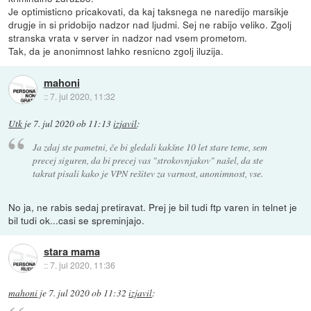
Je optimisticno pricakovati, da kaj taksnega ne naredijo marsikje
drugje in si pridobijo nadzor nad ljudmi. Sej ne rabijo veliko. Zgolj
stranska vrata v server in nadzor nad vsem prometom.
Tak, da je anonimnost lahko resnicno zgolj iluzija.
mahoni
::
7. jul 2020, 11:32
Utk
je
7. jul 2020 ob 11:13
izjavil
:
Ja zdaj ste pametni, če bi gledali kakšne 10 let stare teme, sem
precej siguren, da bi precej vas "strokovnjakov" našel, da ste
takrat pisali kako je VPN rešitev za varnost, anonimnost, vse.
No ja, ne rabis sedaj pretiravat. Prej je bil tudi ftp varen in telnet je
bil tudi ok...casi se spreminjajo.
stara mama
::
7. jul 2020, 11:36
mahoni
je
7. jul 2020 ob 11:32
izjavil
: