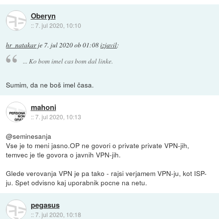
Oberyn
::
7. jul 2020, 10:10
hr_natakar
je
7. jul 2020 ob 01:08
izjavil
:
... Ko bom imel cas bom dal linke.
Sumim, da ne boš imel časa.
mahoni
::
7. jul 2020, 10:13
@seminesanja
Vse je to meni jasno.OP ne govori o private private VPN-jih,
temvec je tle govora o javnih VPN-jih.
Glede verovanja VPN je pa tako - rajsi verjamem VPN-ju, kot ISP-
ju. Spet odvisno kaj uporabnik pocne na netu.
pegasus
::
7. jul 2020, 10:18