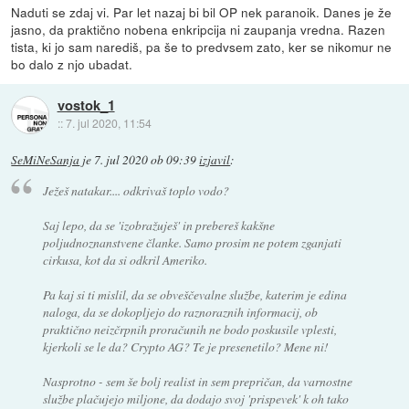
Naduti se zdaj vi. Par let nazaj bi bil OP nek paranoik. Danes je že
jasno, da praktično nobena enkripcija ni zaupanja vredna. Razen
tista, ki jo sam narediš, pa še to predvsem zato, ker se nikomur ne
bo dalo z njo ubadat.
vostok_1
::
7. jul 2020, 11:54
SeMiNeSanja
je
7. jul 2020 ob 09:39
izjavil
:
Ježeš natakar.... odkrivaš toplo vodo?
Saj lepo, da se 'izobražuješ' in prebereš kakšne
poljudnoznanstvene članke. Samo prosim ne potem zganjati
cirkusa, kot da si odkril Ameriko.
Pa kaj si ti mislil, da se obveščevalne službe, katerim je edina
naloga, da se dokopljejo do raznoraznih informacij, ob
praktično neizčrpnih proračunih ne bodo poskusile vplesti,
kjerkoli se le da? Crypto AG? Te je presenetilo? Mene ni!
Nasprotno - sem še bolj realist in sem prepričan, da varnostne
službe plačujejo miljone, da dodajo svoj 'prispevek' k oh tako