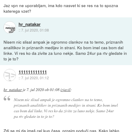
Jaz vpn ne uporabljam, ima kdo nasvet ki se res na to spozna
katerega vzet?
hr_natakar
::
7. jul 2020, 01:08
Nisem nic slisal ampak je ogromno clankov na to temo, priznanih
analitikov in priznanih medijev in strani. Ko bom imel cas bom dal
linke. Vi res ko da zivite za luno nekje. Samo 24ur pa rtv gledate in
to je to?
111111111111
::
7. jul 2020, 01:12
hr_natakar
je
7. jul 2020 ob 01:08
izjavil
:
Nisem nic slisal ampak je ogromno clankov na to temo,
priznanih analitikov in priznanih medijev in strani. Ko bom imel
cas bom dal linke. Vi res ko da zivite za luno nekje. Samo 24ur
pa rtv gledate in to je to?
Zdi se mi da imaš cel kup časa. prosim poduči nas. Kako lahko