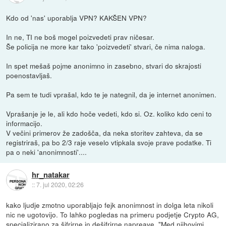
Kdo od 'nas' uporablja VPN? KAKŠEN VPN?
In ne, TI ne boš mogel poizvedeti prav ničesar.
Še policija ne more kar tako 'poizvedeti' stvari, če nima naloga.
In spet mešaš pojme anonimno in zasebno, stvari do skrajosti
poenostavljaš.
Pa sem te tudi vprašal, kdo te je nategnil, da je internet anonimen.
Vprašanje je le, ali kdo hoče vedeti, kdo si. Oz. koliko kdo ceni to
informacijo.
V večini primerov že zadošča, da neka storitev zahteva, da se
registriraš, pa bo 2/3 raje veselo vtipkala svoje prave podatke. Ti
pa o neki 'anonimnosti'....
hr_natakar
::
7. jul 2020, 02:26
kako ljudje zmotno uporabljajo fejk anonimnost in dolga leta nikoli
nic ne ugotovijo. To lahko pogledas na primeru podjetje Crypto AG,
specializirano za šifrirne in dešifrirne napreave. "Med njihovimi