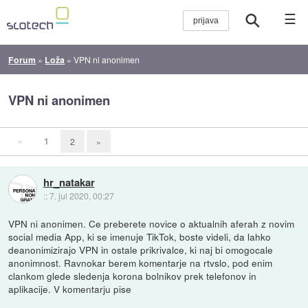
☰
Forum
»
Loža
»
VPN ni anonimen
VPN ni anonimen
«
1
2
»
hr_natakar
::
7. jul 2020, 00:27
VPN ni anonimen. Ce preberete novice o aktualnih aferah z novim
social media App, ki se imenuje TikTok, boste videli, da lahko
deanonimizirajo VPN in ostale prikrivalce, ki naj bi omogocale
anonimnost. Ravnokar berem komentarje na rtvslo, pod enim
clankom glede sledenja korona bolnikov prek telefonov in
aplikacije. V komentarju pise