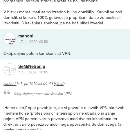
programira, so taka stranska vrata še bolj dostopna.
V bistvu moraš imeti samo izredno bujno domišlijo. Karkoli se boš
domislil, si lahko s 100% gotovostjo prepričan, da so že poskusili
izkoristiti. S kakšnim uspehom, pa ne boš nikoli izvedel....
mahoni
::
7. jul 2020, 09:50
Okej, dejmo potem kar skenslat VPN.
SeMiNeSanja
::
7. jul 2020, 10:05
mahoni
je
7. jul 2020 ob 09:50
izjavil
:
Okej, dejmo potem kar skenslat VPN.
'Home userji' spet pozabljate, da vi govorite o javnih VPN storitvah,
medtem ko se 'profesionalci' s temi sploh ne ubadajo in zanje
pojem VPN pomeni varno povezavo med dvema lokacijama ter
direktno varno povezavo mobilnega uporabnika do domačega (ali
poslovnega) omrežja.