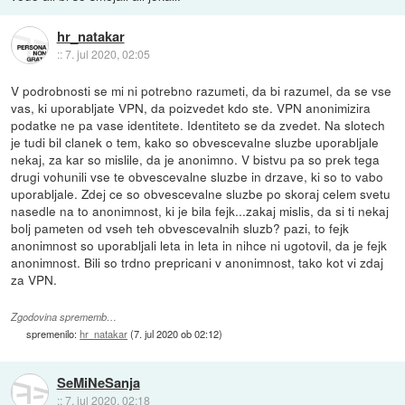
hr_natakar
::
7. jul 2020, 02:05
V podrobnosti se mi ni potrebno razumeti, da bi razumel, da se vse
vas, ki uporabljate VPN, da poizvedet kdo ste. VPN anonimizira
podatke ne pa vase identitete. Identiteto se da zvedet. Na slotech
je tudi bil clanek o tem, kako so obvescevalne sluzbe uporabljale
nekaj, za kar so mislile, da je anonimno. V bistvu pa so prek tega
drugi vohunili vse te obvescevalne sluzbe in drzave, ki so to vabo
uporabljale. Zdej ce so obvescevalne sluzbe po skoraj celem svetu
nasedle na to anonimnost, ki je bila fejk...zakaj mislis, da si ti nekaj
bolj pameten od vseh teh obvescevalnih sluzb? pazi, to fejk
anonimnost so uporabljali leta in leta in nihce ni ugotovil, da je fejk
anonimnost. Bili so trdno prepricani v anonimnost, tako kot vi zdaj
za VPN.
Zgodovina sprememb…
spremenilo:
hr_natakar
(
7. jul 2020 ob 02:12
)
SeMiNeSanja
::
7. jul 2020, 02:18