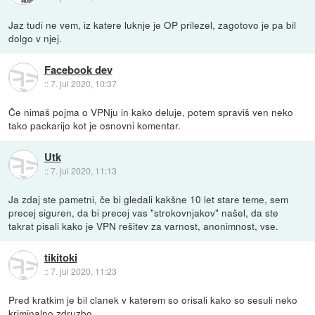
Jaz tudi ne vem, iz katere luknje je OP prilezel, zagotovo je pa bil
dolgo v njej.
Facebook dev
::
7. jul 2020, 10:37
Če nimaš pojma o VPNju in kako deluje, potem spraviš ven neko
tako packarijo kot je osnovni komentar.
Utk
::
7. jul 2020, 11:13
Ja zdaj ste pametni, če bi gledali kakšne 10 let stare teme, sem
precej siguren, da bi precej vas "strokovnjakov" našel, da ste
takrat pisali kako je VPN rešitev za varnost, anonimnost, vse.
tikitoki
::
7. jul 2020, 11:23
Pred kratkim je bil clanek v katerem so orisali kako so sesuli neko
kriminalno zdruzbo.