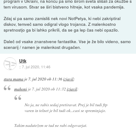
program v Ukraini, na koncu pa smo širom sveta slišali za okužbe s
tem virusom. Stvar se širi bistveno hitreje, kot vsaka pandemija.
Zdaj si pa samo zamisliš nek novi NotPetya, ki nebi zakriptiral
diskov, temveč samo odigral vlogo trojanca. Z malenkostno
spretnostjo ga bi lahko prikrili, da se ga lep čas nebi opazilo.
Daleč od vsake znanstvene fantastike. Vse je že bilo videno, samo
scenarij / namen je malenkost drugačen.
Utk
::
7. jul 2020, 11:46
stara mama
je
7. jul 2020 ob 11:36
izjavil
:
mahoni
je
7. jul 2020 ob 11:32
izjavil
:
No ja, ne rabis sedaj pretiravat. Prej je bil tudi ftp
varen in telnet je bil tudi ok...casi se spreminjajo.
Takim nadutežem se tud ne rabi odgovarjat.