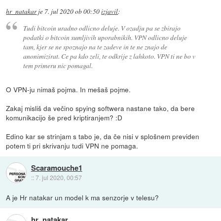
hr_natakar
je
7. jul 2020 ob 00:50
izjavil
:
Tudi bitcoin uradno odlicno deluje. V ozadju pa se zbirajo
podatki o bitcoin sumljivih uporabnikih. VPN odlicno deluje
tam, kjer se ne spoznajo na te zadeve in te ne znajo de
anonimizirat. Ce pa kdo zeli, te odkrije z lahkoto. VPN ti ne bo v
tem primeru nic pomagal.
O VPN-ju nimaš pojma. In mešaš pojme.
Zakaj misliš da večino spying softwera nastane tako, da bere
komunikacijo še pred kriptiranjem? :D
Edino kar se strinjam s tabo je, da če nisi v splošnem previden
potem ti pri skrivanju tudi VPN ne pomaga.
Scaramouche1
::
7. jul 2020, 00:57
A je Hr natakar un model k ma senzorje v telesu?
hr_natakar