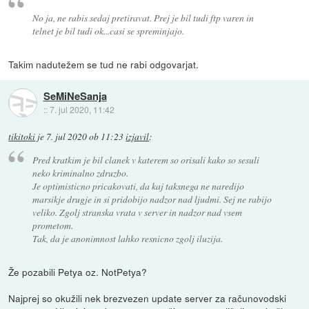
No ja, ne rabis sedaj pretiravat. Prej je bil tudi ftp varen in
telnet je bil tudi ok...casi se spreminjajo.
Takim nadutežem se tud ne rabi odgovarjat.
SeMiNeSanja
::
7. jul 2020, 11:42
tikitoki
je
7. jul 2020 ob 11:23
izjavil
:
Pred kratkim je bil clanek v katerem so orisali kako so sesuli
neko kriminalno zdruzbo.
Je optimisticno pricakovati, da kaj taksnega ne naredijo
marsikje drugje in si pridobijo nadzor nad ljudmi. Sej ne rabijo
veliko. Zgolj stranska vrata v server in nadzor nad vsem
prometom.
Tak, da je anonimnost lahko resnicno zgolj iluzija.
Že pozabili Petya oz. NotPetya?
Najprej so okužili nek brezvezen update server za računovodski