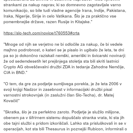
strankami za nakup naprav, ki so domnevno zagotavljale varno
komunikacijo, so bile tudi vladne agencije Irana, Indije, Pakistana,
Iraka, Nigerije, Sirije in celo Vatikana. Šlo je za praktično vse
pomembnejše države, razen Rusije in Kitajske."
https://slo-tech.com/novice/t760553#crta
"Mnoge od njih se verjetno ne bi odločile za nakup, če bi vedele
majhno podrobnost, o kateri se je pisalo in ugibalo že leta, te dni
pa so jo dokončno raziskali nemški, ameriški in švicarski novinarji:
že od sedemdesetih let prejšnjega stoletja sta bili skriti lastnici
Crypto AG obveščevalni družbi ZDA in tedanje Zahodne Nemčije,
CIA in BND."
"O tem, da gre za podjetje sumljivega porekla, je že leta 2006 v
svoji knjigi Nadzor in zasebnost v informacijski družbi pisal
varnostni strokovnjak (in zaslužni član Slo-Techa), dr. Matej
Kovačič"
"Skratka, šlo je za perfektno zaroto. Podjetje je služilo milijone,
obenem pa v šifrirnem sistemu dopuščalo stranka vrata, ki sta jih
obe tajni službi s pridom izkoriščali. Lahko sta prisluškovali in se v
operacijah, kot sta bili Thesaurus in poznejši Rubicon, informirali o