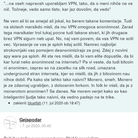
"...na vseh napravah uporabljam VPN, tako, da o meni nihče ne ve
nič. Točneje, vedo samo tisto, kar jaz dovolim, da vedo"
Ne vem ali bi se smejal ali jokal, ko berem taksne komentarje. Tudi
na slotech marsikdo misli, da mu VPN omogoca anonimnost. Zarad
tega marsikater trol tukaj pocne tudi taksne stvari, ki jih drugace
brez VPN sigurn neb upal. No, naj vam povem, da vas VPN ne sciti
vec. Vprasanje ce vas je sploh kdaj scitil. Namrec najboljsi
strokovnjaki vas pomojem deanonimizirajo ze prej. Zdej z novimi
spy ware pa sploh. Ali ste res mislili, da bi vam elite dopustile, da bi
kar fural neko anonimnost na internetu? Pa vi veste, da tudi bitcoin
ni anonimen, ceprav so na zacetku na silk road, umazana
underground stran interneta, kjer so mislili, da jih z bitcoinom nau
nihce dobil. Pa kako ste lahko tako naivni? Monero, smeh. Monero
je ze zdavnaj ugrabljen, z dolocenim forkom. In folk kr misli, da je z
monerotom anonimen? Se danes. Ne morem verjet kako so kao
inteligentni ljudje tako naivni, da vedno padejo na te trike.
zaklenil:
bluefish
(
11. jul 2020 ob 18:47
)
Gejspodar
::
7. jul 2020, 00:40
Psihične težave so resna tema. Obišči specialista.