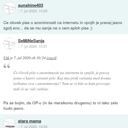
sunshine403
::
7. jul 2020, 10:29
Ce clovek pise o anonimnosti na internetu in vpnjih je precej jasno
zgolj eno... da se mu sanja ne o cem sploh pise ;)
SeMiNeSanja
::
7. jul 2020, 10:31
Utk
je
7. jul 2020 ob 10:24
izjavil
:
Če človek piše o anonimnosti na internetu in vpnjih, je precej
jasno o kateri varianti piše. Kaj ima profi varianta med dvema
točkama veze z anonimnostjo? Tam se ve kdo se kam povezuje,
tudi če ne vidi vsebine.
Pa se bojim, da OP-u (in še marsikomu drugemu) to ni tako zelo
hudo jasno.
stara mama
::
7. jul 2020, 10:33