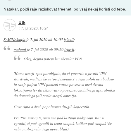
Natakar, pojdi raje raziskovat freenet, bo vsaj nekaj koristi od tebe.
Utk
::
7. jul 2020, 10:24
SeMiNeSanja
je
7. jul 2020 ob 10:05
izjavil
:
mahoni
je
7. jul 2020 ob 09:50
izjavil
:
Okej, dejmo potem kar skenslat VPN.
'Home userji' spet pozabljate, da vi govorite o javnih VPN
storitvah, medtem ko se 'profesionalci' s temi sploh ne ubadajo
in zanje pojem VPN pomeni varno povezavo med dvema
lokacijama ter direktno varno povezavo mobilnega uporabnika
do domačega (ali poslovnega) omrežja.
Govorimo o dveh popolnoma drugih konceptih.
Pri 'Pro' varianti, imaš vse pod lastnim nadzorom. Kar si
vgradil, si pač vgradil in temu zaupaš, kolikor pač zaupaš (če
nebi, najbrž nebu tega uporabljal).