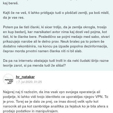
kaj bereš.
Kajti če ne veš, ti lahko pridigajo tudi o ploščati zemlji, pa boš mislil,
da je vse res.
Potem pa še tisti članki, ki sicer trdijo, da je zemlja okrogla, trosijo
en kup bedarij, ker marsikateri avtor nima kaj dosti več pojma, kot
tisti, ki te članke bere. Posledično se pojmi mešajo med sabo, stvari
prikazujejo narobe ali le delno prav. Neuk bralec pa to potem še
dodatno rekombinira, na koncu pa izpade popolna dezinformacija,
čeprav morda prvotni namen članka niti ni bil slab.
Da pa na internetu obstajajo tudi trolli in da neki čudaki širijo razne
teorije zarot, si pa menda tudi že slišal?
hr_natakar
::
7. jul 2020, 01:25
Najprej naj ti razlozim, da ima vsak vpn svojega operaterja ali
podjetje, ki lahko vidi tvojo identiteto ce uporabljas njegov VPN. To
je prvo. Torej se je dalo ze prej, ce imas dovolj velik vpliv kot
narocnik ali pa kot cambridge analitika za fejsbuk ko je bila afera s
prodajo podatkov in manipulirajem.