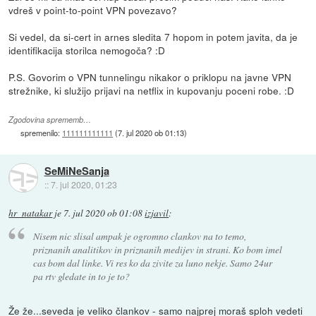
vdreš v point-to-point VPN povezavo?
Si vedel, da si-cert in arnes sledita 7 hopom in potem javita, da je
identifikacija storilca nemogoča? :D
P.S. Govorim o VPN tunnelingu nikakor o priklopu na javne VPN
strežnike, ki služijo prijavi na netflix in kupovanju poceni robe. :D
Zgodovina sprememb…
spremenilo:
111111111111
(
7. jul 2020 ob 01:13
)
SeMiNeSanja
::
7. jul 2020, 01:23
hr_natakar
je
7. jul 2020 ob 01:08
izjavil
:
Nisem nic slisal ampak je ogromno clankov na to temo,
priznanih analitikov in priznanih medijev in strani. Ko bom imel
cas bom dal linke. Vi res ko da zivite za luno nekje. Samo 24ur
pa rtv gledate in to je to?
Že že...seveda je veliko člankov - samo najprej moraš sploh vedeti