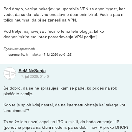
Pod drugo, vecina hekerjev ne uporablja VPN za anonimnost, ker
vedo, da se da relativno enostavno deanonimizirat. Vecina pac ni
toliko neumna, da bi se zanesli na VPN.
Pod tretje, najnovejsa , recimo temu tehnologija, lahko
deanonimizira tudi brez posredovanja VPN podjetij.
Zgodovina sprememb…
spremenilo:
hr_natakar
(
7. jul 2020 ob 01:26
)
SeMiNeSanja
::
7. jul 2020, 01:40
Še dobro, da se ne sprašuješ, kam se pade, ko prideš na rob
ploščate zemlje.
Kdo te je sploh kdaj nasral, da na internetu obstaja kaj takega kot
'anonimnost'?
To so že leta nazaj cepci na IRC-u mislili, da bodo zamenjali IP
(ponovna prijava na klicni modem, pa so dobili nov IP preko DHCP)