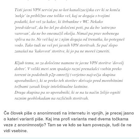
Tisti javni VPN servisi pa so kot kanalizacijska cev ki se konča
'nekje' in približno ene toliko veš, kaj se dogaja s tvojimi
podatki, kot veš za kakec, ki štrbunkne v WC. Nekako
'predvidevaš', da bo šel po določeni poti, pa da bo 'ustrezno
varovan', da ne bo onesnažil okolja. Nimaš pa prav nobenega
vpliva na to. Ne veš kaj se z njim dogaja od trenutka, ko potegneš
vodo. Tako tudi ne veš pri javnih VPN storitvah. Se pač slepo
zanašaš na 'kakovost' storitve, ki jo pa ne moreš izmeriti.
Kljub temu, so za določene namene te javne VPN storitve 'dovolj
dobre'. V veliki meri sem spadajo razni prenašalci vsebin preko
torrent in podobnih p2p omrežij (verjetno največja skupina
uporabnikov), ki se preko teh storitev skrivajo pred morebitnimi
tožbami zaradi kraje intelektualne lastnine.
Druga skupina pa so uporabniki, ki se na ta način želijo ogniti
raznim geoblokadam na različnih storitvah.
Če človek piše o anonimnosti na internetu in vpnjih, je precej jasno
o kateri varianti piše. Kaj ima profi varianta med dvema točkama
veze z anonimnostjo? Tam se ve kdo se kam povezuje, tudi če ne
vidi vsebine.