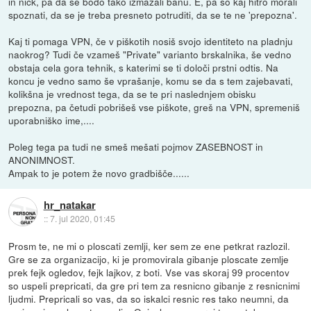
in nick, pa da se bodo tako izmazali banu. E, pa so kaj hitro morali
spoznati, da se je treba presneto potruditi, da se te ne 'prepozna'.
Kaj ti pomaga VPN, če v piškotih nosiš svojo identiteto na pladnju
naokrog? Tudi če vzameš "Private" varianto brskalnika, še vedno
obstaja cela gora tehnik, s katerimi se ti določi prstni odtis. Na
koncu je vedno samo še vprašanje, komu se da s tem zajebavati,
kolikšna je vrednost tega, da se te pri naslednjem obisku
prepozna, pa četudi pobrišeš vse piškote, greš na VPN, spremeniš
uporabniško ime,....
Poleg tega pa tudi ne smeš mešati pojmov ZASEBNOST in
ANONIMNOST.
Ampak to je potem že novo gradbišče......
hr_natakar
::
7. jul 2020, 01:45
Prosm te, ne mi o ploscati zemlji, ker sem ze ene petkrat razlozil.
Gre se za organizacijo, ki je promovirala gibanje ploscate zemlje
prek fejk ogledov, fejk lajkov, z boti. Vse vas skoraj 99 procentov
so uspeli prepricati, da gre pri tem za resnicno gibanje z resnicnimi
ljudmi. Prepricali so vas, da so iskalci resnic res tako neumni, da