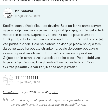
hr_natakar
::
7. jul 2020, 00:46
Studiral sem psihologijo, med drugim. Zate pa lahko samo povem,
moje sozalje, ker za svoje racune uporabljas vpn, uporabljal si tudi
monero in bitcoin. Najprej si zanikal. ko sem ti pisal o umetni
inteligenci, ki belezi vse kar se pise na internetu. Da lahko odkrijejo
vse podatke o teb. Celo na slotech novicah je pisalo nekaj o tem,
da so na zacetku bogate stranke narocale dolocene podatke o
kaksnih uporabniskih racunih z interneta, recimo uporabnik
Gejspodar, in stranka zeli narocit podatke o teb. Potem dobi vse
tvoje internet racune, ki si jih ustvaril skozi vsa ta leta. Prakticno
zve vec podatkov o teb kot jih znas sam povedat.
111111111111
::
7. jul 2020, 00:48
hr_natakar
je
7. jul 2020 ob 00:46
izjavil
:
Studiral sem psihologijo, med drugim. Zate pa lahko samo
povem, moje sozalje, ker za svoje racune uporabljas vpn,