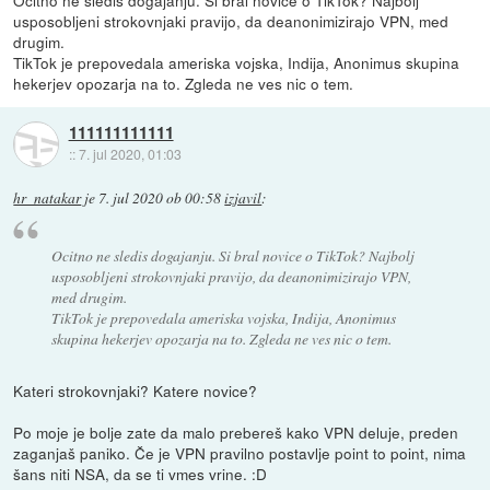
usposobljeni strokovnjaki pravijo, da deanonimizirajo VPN, med
drugim.
TikTok je prepovedala ameriska vojska, Indija, Anonimus skupina
hekerjev opozarja na to. Zgleda ne ves nic o tem.
111111111111
::
7. jul 2020, 01:03
hr_natakar
je
7. jul 2020 ob 00:58
izjavil
:
Ocitno ne sledis dogajanju. Si bral novice o TikTok? Najbolj
usposobljeni strokovnjaki pravijo, da deanonimizirajo VPN,
med drugim.
TikTok je prepovedala ameriska vojska, Indija, Anonimus
skupina hekerjev opozarja na to. Zgleda ne ves nic o tem.
Kateri strokovnjaki? Katere novice?
Po moje je bolje zate da malo prebereš kako VPN deluje, preden
zaganjaš paniko. Če je VPN pravilno postavlje point to point, nima
šans niti NSA, da se ti vmes vrine. :D