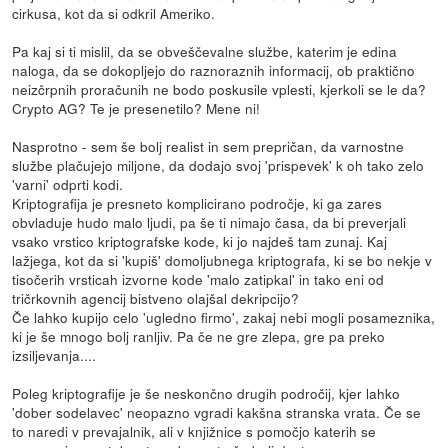
cirkusa, kot da si odkril Ameriko.
Pa kaj si ti mislil, da se obveščevalne službe, katerim je edina
naloga, da se dokopljejo do raznoraznih informacij, ob praktično
neizčrpnih proračunih ne bodo poskusile vplesti, kjerkoli se le da?
Crypto AG? Te je presenetilo? Mene ni!
Nasprotno - sem še bolj realist in sem prepričan, da varnostne
službe plačujejo miljone, da dodajo svoj 'prispevek' k oh tako zelo
'varni' odprti kodi.
Kriptografija je presneto komplicirano področje, ki ga zares
obvladuje hudo malo ljudi, pa še ti nimajo časa, da bi preverjali
vsako vrstico kriptografske kode, ki jo najdeš tam zunaj. Kaj
lažjega, kot da si 'kupiš' domoljubnega kriptografa, ki se bo nekje v
tisočerih vrsticah izvorne kode 'malo zatipkal' in tako eni od
tričrkovnih agencij bistveno olajšal dekripcijo?
Če lahko kupijo celo 'ugledno firmo', zakaj nebi mogli posameznika,
ki je še mnogo bolj ranljiv. Pa če ne gre zlepa, gre pa preko
izsiljevanja....
Poleg kriptografije je še neskončno drugih področij, kjer lahko
'dober sodelavec' neopazno vgradi kakšna stranska vrata. Če se
to naredi v prevajalnik, ali v knjižnice s pomočjo katerih se