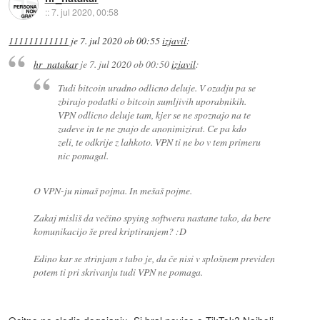
::
7. jul 2020, 00:58
111111111111
je
7. jul 2020 ob 00:55
izjavil
:
hr_natakar
je
7. jul 2020 ob 00:50
izjavil
:
Tudi bitcoin uradno odlicno deluje. V ozadju pa se
zbirajo podatki o bitcoin sumljivih uporabnikih.
VPN odlicno deluje tam, kjer se ne spoznajo na te
zadeve in te ne znajo de anonimizirat. Ce pa kdo
zeli, te odkrije z lahkoto. VPN ti ne bo v tem primeru
nic pomagal.
O VPN-ju nimaš pojma. In mešaš pojme.
Zakaj misliš da večino spying softwera nastane tako, da bere
komunikacijo še pred kriptiranjem? :D
Edino kar se strinjam s tabo je, da če nisi v splošnem previden
potem ti pri skrivanju tudi VPN ne pomaga.
Ocitno ne sledis dogajanju. Si bral novice o TikTok? Najbolj