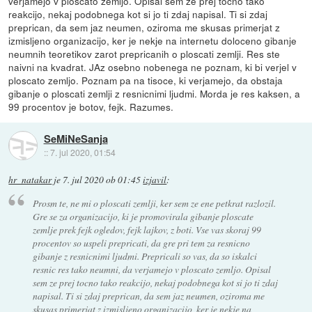
verjamejo v ploscato zemljo. Opisal sem ze prej tocno tako
reakcijo, nekaj podobnega kot si jo ti zdaj napisal. Ti si zdaj
preprican, da sem jaz neumen, oziroma me skusas primerjat z
izmisljeno organizacijo, ker je nekje na internetu doloceno gibanje
neumnih teoretikov zarot prepricanih o ploscati zemlji. Res ste
naivni na kvadrat. JAz osebno nobenega ne poznam, ki bi verjel v
ploscato zemljo. Poznam pa na tisoce, ki verjamejo, da obstaja
gibanje o ploscati zemlji z resnicnimi ljudmi. Morda je res kaksen, a
99 procentov je botov, fejk. Razumes.
SeMiNeSanja
::
7. jul 2020, 01:54
hr_natakar
je
7. jul 2020 ob 01:45
izjavil
:
Prosm te, ne mi o ploscati zemlji, ker sem ze ene petkrat razlozil.
Gre se za organizacijo, ki je promovirala gibanje ploscate
zemlje prek fejk ogledov, fejk lajkov, z boti. Vse vas skoraj 99
procentov so uspeli prepricati, da gre pri tem za resnicno
gibanje z resnicnimi ljudmi. Prepricali so vas, da so iskalci
resnic res tako neumni, da verjamejo v ploscato zemljo. Opisal
sem ze prej tocno tako reakcijo, nekaj podobnega kot si jo ti zdaj
napisal. Ti si zdaj preprican, da sem jaz neumen, oziroma me
skusas primerjat z izmisljeno organizacijo, ker je nekje na