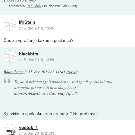
Zgodovina sprememb…
spremenilo:
PaX_MaN
(
15. dec 2019 ob 12:53
)
MrStein
::
15. dec 2019, 13:49
Čas za vprašanje kakemu poslancu?
blackbfm
::
15. dec 2019, 13:56
Balandeque
je
15. dec 2019 ob 11:43
izjavil
:
To, da si nekomu zgolj podoben in se ti zgodi spektakularna
aretacija, pri nas niti ni nemogoče. ;)
https://siol.net/novice/slovenija/spodl...
Kje vidis to spektakularno aretacijo? Ne pretiravaj
vostok_1
::
15. dec 2019, 21:33