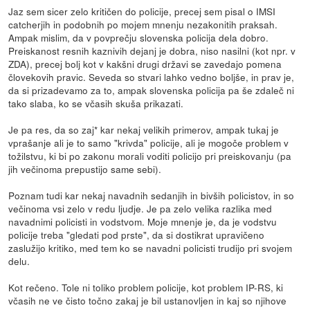
Jaz sem sicer zelo kritičen do policije, precej sem pisal o IMSI
catcherjih in podobnih po mojem mnenju nezakonitih praksah.
Ampak mislim, da v povprečju slovenska policija dela dobro.
Preiskanost resnih kaznivih dejanj je dobra, niso nasilni (kot npr. v
ZDA), precej bolj kot v kakšni drugi državi se zavedajo pomena
človekovih pravic. Seveda so stvari lahko vedno boljše, in prav je,
da si prizadevamo za to, ampak slovenska policija pa še zdaleč ni
tako slaba, ko se včasih skuša prikazati.
Je pa res, da so zaj* kar nekaj velikih primerov, ampak tukaj je
vprašanje ali je to samo "krivda" policije, ali je mogoče problem v
tožilstvu, ki bi po zakonu morali voditi policijo pri preiskovanju (pa
jih večinoma prepustijo same sebi).
Poznam tudi kar nekaj navadnih sedanjih in bivših policistov, in so
večinoma vsi zelo v redu ljudje. Je pa zelo velika razlika med
navadnimi policisti in vodstvom. Moje mnenje je, da je vodstvu
policije treba "gledati pod prste", da si dostikrat upravičeno
zaslužijo kritiko, med tem ko se navadni policisti trudijo pri svojem
delu.
Kot rečeno. Tole ni toliko problem policije, kot problem IP-RS, ki
včasih ne ve čisto točno zakaj je bil ustanovljen in kaj so njihove