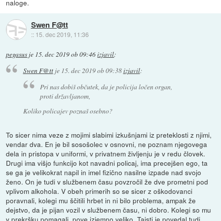
naloge.
Swen F@tt
::
15. dec 2019, 11:36
pegasus
je
15. dec 2019 ob 09:46
izjavil
:
Swen F@tt
je
15. dec 2019 ob 09:38
izjavil
:
Pri nas dobiš občutek, da je policija ločen organ,
proti državljanom,
Koliko policajev poznaš osebno?
To sicer nima veze z mojimi slabimi izkušnjami iz preteklosti z njimi,
vendar dva. En je bil sosošolec v osnovni, ne poznam njegovega
dela in pristopa v uniformi, v privatnem življenju je v redu človek.
Drugi ima višjo funkcijo kot navadni policaj, ima precejšen ego, ta
se ga je velikokrat napil in imel fizično nasilne izpade nad svojo
ženo. On je tudi v službenem času povzročil že dve prometni pod
vplivom alkohola. V obeh primerih so se sicer z oškodovanci
poravnali, kolegi mu ščitili hrbet in ni bilo problema, ampak že
dejstvo, da je pijan vozil v službenem času, ni dobro. Kolegi so mu
v prekršku pomagali, pove izjemno veliko. Taisti je povedal tudi