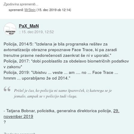
Zgodovina sprememb…
spremenil:
MrStein
(
15. dec 2019 ob 12:14
)
PaX_MaN
::
15. dec 2019, 12:52
Policija, 2014/5: "Izdelana je bila programska rešitev za
avtomatizacijo obrazne prepoznave Face Trace, ki pa zaradi
trenutne pravne nedorečenosti zaenkrat še ni v uporabi."
Policija, 2017: *dobi pooblastilo za obdelavo biometričnih podatkov
v zakonu*
Policija, 2019: "Ubistvu ... veste ... am .... no ... Face Trace ...
hmmm ... uporabljamo že od 2014."
Prišel je čas, ko policija ni samo šparovček, iz katerega se je
jemalo, ampak se v policijo tudi vlaga.
- Tatjana Bobnar, policistka, generalna direktorica policije,
29.
november 2019
?