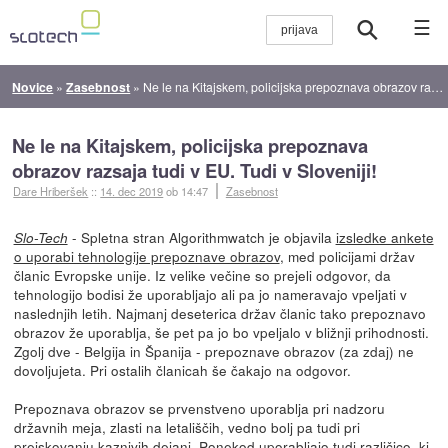
☰
Novice
»
Zasebnost
»
Ne le na Kitajskem, policijska prepoznava obrazov razsaja tudi v EU. Tudi v Sloveniji!
Ne le na Kitajskem, policijska prepoznava
obrazov razsaja tudi v EU. Tudi v Sloveniji!
Dare Hriberšek
::
14. dec 2019
ob 14:47
Zasebnost
- Spletna stran Algorithmwatch je objavila
izsledke ankete
Slo-Tech
o uporabi tehnologije prepoznave obrazov
, med policijami držav
članic Evropske unije. Iz velike večine so prejeli odgovor, da
tehnologijo bodisi že uporabljajo ali pa jo nameravajo vpeljati v
naslednjih letih. Najmanj deseterica držav članic tako prepoznavo
obrazov že uporablja, še pet pa jo bo vpeljalo v bližnji prihodnosti.
Zgolj dve - Belgija in Španija - prepoznave obrazov (za zdaj) ne
dovoljujeta. Pri ostalih članicah še čakajo na odgovor.
Prepoznava obrazov se prvenstveno uporablja pri nadzoru
državnih meja, zlasti na letališčih, vedno bolj pa tudi pri
preiskovanju kaznivih dejanj. Ponekod uporabljajo tudi različico, ki