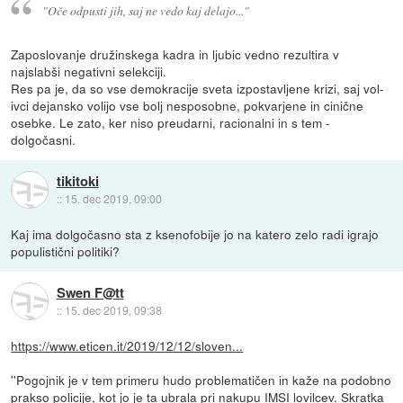
"
Oče odpusti jih, saj ne vedo kaj delajo...
"
Zaposlovanje družinskega kadra in ljubic vedno rezultira v
najslabši negativni selekciji.
Res pa je, da so vse demokracije sveta izpostavljene krizi, saj vol-
ivci dejansko volijo vse bolj nesposobne, pokvarjene in cinične
osebke. Le zato, ker niso preudarni, racionalni in s tem -
dolgočasni.
tikitoki
::
15. dec 2019, 09:00
Kaj ima dolgočasno sta z ksenofobije jo na katero zelo radi igrajo
populistični politiki?
Swen F@tt
::
15. dec 2019, 09:38
https://www.eticen.it/2019/12/12/sloven...
''Pogojnik je v tem primeru hudo problematičen in kaže na podobno
prakso policije, kot jo je ta ubrala pri nakupu IMSI lovilcev. Skratka