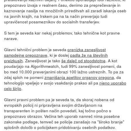
prepoznavo izvaja v realnem času, denimo za preprečevanje in
kaznovanje nasilja na množičnih prireditvah ali zaradi iskanja oseb
na javnih krajih, na Irskem pa na ta način preverjajo tudi
upravičenost posameznikov do socialnih transferjev.
S tem je seveda kar nekaj problemov, tako tehnične kot pravne
narave.
Glavni tehnični problem je seveda
prenizka zanesljivost
samodejne prepoznave
, ki je doslej
padla že na številnih
preizkusih
. Zanesljivost je tako
še daleč od stoodstotne
. A kot
poudarjajo na Algorithmwatch, tudi 99% zanesljivost pomeni, da
bo med 10.000 preverjanimi obrazi 100 lažno ustreznih. To pa za
zdaj sploh ne pomeni
zmanjšanja apetitov organov pregona
, da
tehnologijo vpeljejo v svojo vsakdanjo prakso ali pa
njeno uporabo
celo širijo
.
Glavni pravni problem pa je seveda ta, da skoraj nobena od
evropskih policij ni pripravljena svojim državljanom na
transparenten in pošten način povedati, kaj točno počno s
prepoznavo obrazov. Večina teh uporab namreč nima posebne
zakonske podlage, temveč se policije zanašajo na "široko branje"
splošnih določb o policijskem pridobivanju osebnih podatkov.