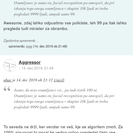
Osumljenec je samo en, facial recognition pa omogoči, da pri
iskanju tega enega osumljenca v skupini 10k ljudi ni treba
pogledati 9999 ljudi, ampak samo 99.
Awesome, zdaj lahko odpustimo vse policiste, teh 99 pa itak lahko
pregleda tudi minister za obrambo.
Zgodovina sprememb…
spremenilo:
jype
(
14. dec 2019 ob 21:48
)
Aggressor
::
14. dec 2019, 21:49
ahac
je
14. dec 2019 ob 21:12
izjavil
:
Jasno, da niso osumljenci vsi... pa tudi tistih 100 ni.
Osumljenec je samo en, facial recognition pa omogoči, da pri
iskanju tega enega osumljenca v skupini 10k ljudi ni treba
pogledati 9999 ljudi, ampak samo 99.
To seveda ne drži, ker vendar ne veš, kje se algoritem zmoti. Za
100% sigurnost bi moral še vedno ročno pregledat čisto vse.