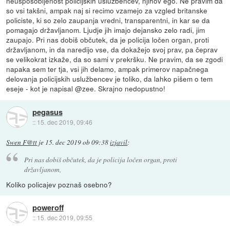
neusposobljenost policijskih uslužbencev, njihov ego. Ne pravim da
so vsi takšni, ampak naj si recimo vzamejo za vzgled britanske
policiste, ki so zelo zaupanja vredni, transparentni, in kar se da
pomagajo državljanom. Ljudje jih imajo dejansko zelo radi, jim
zaupajo. Pri nas dobiš občutek, da je policija ločen organ, proti
državljanom, in da naredijo vse, da dokažejo svoj prav, pa čeprav
se velikokrat izkaže, da so sami v prekršku. Ne pravim, da se zgodi
napaka sem ter tja, vsi jih delamo, ampak primerov napačnega
delovanja policijskih uslužbencev je toliko, da lahko pišem o tem
eseje - kot je napisal @zee. Skrajno nedopustno!
pegasus
::
15. dec 2019, 09:46
Swen F@tt
je
15. dec 2019 ob 09:38
izjavil
:
Pri nas dobiš občutek, da je policija ločen organ, proti
državljanom,
Koliko policajev poznaš osebno?
poweroff
::
15. dec 2019, 09:55