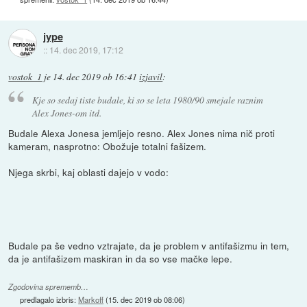
jype
::
14. dec 2019, 17:12
vostok_1
je
14. dec 2019 ob 16:41
izjavil
:
Kje so sedaj tiste budale, ki so se leta 1980/90 smejale raznim
Alex Jones-om itd.
Budale Alexa Jonesa jemljejo resno. Alex Jones nima nič proti
kameram, nasprotno: Obožuje totalni fašizem.
Njega skrbi, kaj oblasti dajejo v vodo:
Budale pa še vedno vztrajate, da je problem v antifašizmu in tem,
da je antifašizem maskiran in da so vse mačke lepe.
Zgodovina sprememb…
predlagalo izbris:
Markoff
(
15. dec 2019 ob 08:06
)