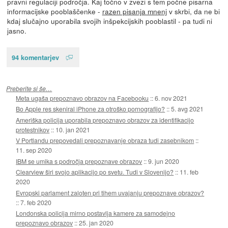
pravni regulaciji področja. Kaj točno v zvezi s tem počne pisarna
informacijske pooblaščenke -
razen pisanja mnenj
v skrbi, da ne bi
kdaj slučajno uporabila svojih inšpekcijskih pooblastil - pa tudi ni
jasno.
94 komentarjev
Preberite si še…
Meta ugaša prepoznavo obrazov na Facebooku
::
6. nov 2021
Bo Apple res skeniral iPhone za otroško pornografijo?
::
5. avg 2021
Ameriška policija uporabila prepoznavo obrazov za identifikacijo
protestnikov
::
10. jan 2021
V Portlandu prepovedali prepoznavanje obraza tudi zasebnikom
::
11. sep 2020
IBM se umika s področja prepoznave obrazov
::
9. jun 2020
Clearview širi svojo aplikacijo po svetu. Tudi v Slovenijo?
::
11. feb
2020
Evropski parlament zaloten pri tihem uvajanju prepoznave obrazov?
::
7. feb 2020
Londonska policija mirno postavlja kamere za samodejno
prepoznavo obrazov
::
25. jan 2020