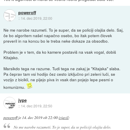
poweroff
::
14. dec 2019, 22:00
Ne me narobe razumeti. To je super, da se policiji olajša delo. Saj,
če bo algoritem našel napačno osebo, bo itak potem človek
preveril in na koncu bo le treba neke dokaze za obsodbo.
Problem je v tem, da ko kamere postaviš na vsak vogal, dobiš
Kitajsko.
Marsikdo tega ne razume. Tudi tega ne zakaj je "Kitajska" slaba.
Pa čeprav tam vsi hodijo čez cesto izključno pri zeleni luči, se
vozijo z bicikli, ne pijejo piva in vsak dan pojejo lepe pesmi o
komunizmu.
jype
::
14. dec 2019, 22:50
poweroff
je
14. dec 2019 ob 22:00
izjavil
:
Ne me narobe razumeti. To je super, da se policiji olajša delo.