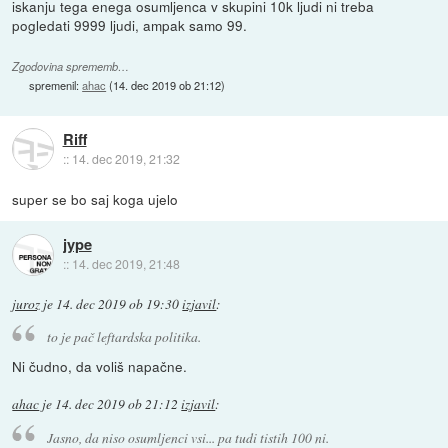
iskanju tega enega osumljenca v skupini 10k ljudi ni treba
pogledati 9999 ljudi, ampak samo 99.
Zgodovina sprememb…
spremenil:
ahac
(
14. dec 2019 ob 21:12
)
Riff
::
14. dec 2019, 21:32
super se bo saj koga ujelo
jype
::
14. dec 2019, 21:48
juroz
je
14. dec 2019 ob 19:30
izjavil
:
to je pač leftardska politika.
Ni čudno, da voliš napačne.
ahac
je
14. dec 2019 ob 21:12
izjavil
:
Jasno, da niso osumljenci vsi... pa tudi tistih 100 ni.