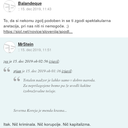
Balandeque
::
15. dec 2019, 11:43
To, da si nekomu zgolj podoben in se ti zgodi spektakularna
aretacija, pri nas niti ni nemogoče. ;)
https://siol.net/novice/slovenija/spodl...
MrStein
::
15. dec 2019, 11:51
zee
je
15. dec 2019 ob 02:56
izjavil
:
stjan
je
15. dec 2019 ob 01:16
izjavil
:
Totalen nadzor je lahko samo v dobro naroda.
Za neprilagojene bomo pa že uvedli kakšne
izobraževalne tečaje.
Severna Koreja je menda krasna...
Itak. Nič kriminala. Nič korupcije. Nič kapitalizma.