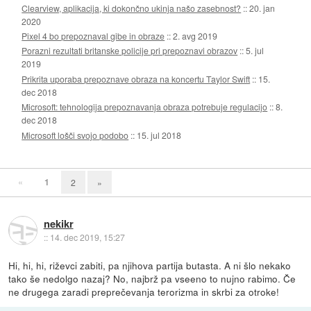
Clearview, aplikacija, ki dokončno ukinja našo zasebnost?
::
20. jan
2020
Pixel 4 bo prepoznaval gibe in obraze
::
2. avg 2019
Porazni rezultati britanske policije pri prepoznavi obrazov
::
5. jul
2019
Prikrita uporaba prepoznave obraza na koncertu Taylor Swift
::
15.
dec 2018
Microsoft: tehnologija prepoznavanja obraza potrebuje regulacijo
::
8.
dec 2018
Microsoft lošči svojo podobo
::
15. jul 2018
«
1
2
»
nekikr
::
14. dec 2019, 15:27
Hi, hi, hi, riževci zabiti, pa njihova partija butasta. A ni šlo nekako
tako še nedolgo nazaj? No, najbrž pa vseeno to nujno rabimo. Če
ne drugega zaradi preprečevanja terorizma in skrbi za otroke!