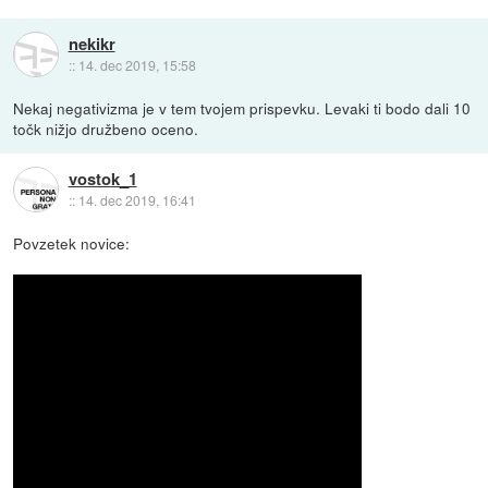
nekikr
::
14. dec 2019, 15:58
Nekaj negativizma je v tem tvojem prispevku. Levaki ti bodo dali 10
točk nižjo družbeno oceno.
vostok_1
::
14. dec 2019, 16:41
Povzetek novice: