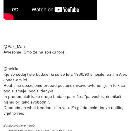
@Pax_Man
Awesome. Smo že na spisku torej.
@nekikr
Kje so sedaj tiste budale, ki so se leta 1980/90 smejale raznim Alex
Jones-om itd.
Real-time opazujemo propad posameznikove avtonomije in folk se
bodisi smeje, bodisi deny-a.
In preden uleti kako drugo budalo pa reče..."pa vostok, še nikoli
nismo bili tako svobodni".
Depends on what freedom is to you. Za gledat cele dneve netflix,
vrjetno res.
Zgodovina sprememb…
spremenil:
vostok_1
(
14. dec 2019 ob 16:44
)