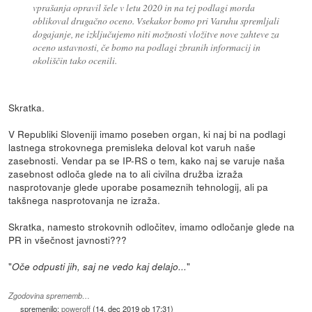
vprašanja opravil šele v letu 2020 in na tej podlagi morda
oblikoval drugačno oceno. Vsekakor bomo pri Varuhu spremljali
dogajanje, ne izključujemo niti možnosti vložitve nove zahteve za
oceno ustavnosti, če bomo na podlagi zbranih informacij in
okoliščin tako ocenili.
Skratka.
V Republiki Sloveniji imamo poseben organ, ki naj bi na podlagi
lastnega strokovnega premisleka deloval kot varuh naše
zasebnosti. Vendar pa se IP-RS o tem, kako naj se varuje naša
zasebnost odloča glede na to ali civilna družba izraža
nasprotovanje glede uporabe posameznih tehnologij, ali pa
takšnega nasprotovanja ne izraža.
Skratka, namesto strokovnih odločitev, imamo odločanje glede na
PR in všečnost javnosti???
"
"
Oče odpusti jih, saj ne vedo kaj delajo...
Zgodovina sprememb…
spremenilo:
poweroff
(
14. dec 2019 ob 17:31
)