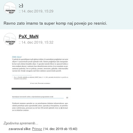
;-)
::
14. dec 2019, 15:29
Ravno zato imamo ta super komp naj povejo po resnici.
PaX_MaN
::
14. dec 2019, 15:32
Zgodovina sprememb…
zavaroval slike:
Primoz
(
14. dec 2019 ob 15:40
)