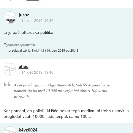
juroz
::
14. dec 2019, 19:30
to je pač leftardska politika.
Zgodovina sprememb…
predlagal izbris:
Poldi112
(
14. dec 2019 ob 20:12
)
ahac
::
14. dec 2019, 19:40
A kot poudarjajo na Algorithmwatch, tudi 99% zanesljivost
pomeni, da bo med 10.000 preverjanimi obrazi 100 lažno
ustreznih.
Kar pomeni, da policiji, ki išče nevarnega morilca, ni treba ustavit in
pregledat vseh 10000 ljudi, ampak samo 100...
k4vz0024