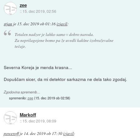
zee
::
15. dec 2019, 02:56
stjan
je
15. dec 2019 ob 01:16
izjavil
:
Totalen nadzor je lahko samo v dobro naroda.
Za neprilagojene bomo pa že uvedli kakšne izobraževalne
tečaje.
Severna Koreja je menda krasna...
Dopuščam sicer, da mi detektor sarkazma ne dela tako zgodaj.
Zgodovina sprememb…
spremenilo:
zee
(
15. dec 2019 ob 02:58
)
Markoff
::
15. dec 2019, 08:09
poweroff
je
14. dec 2019 ob 17:30
izjavil
: