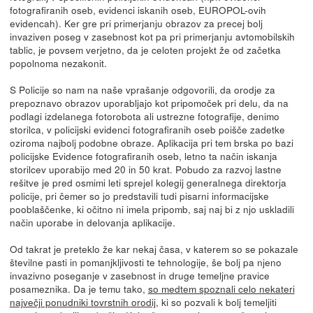
fotografiranih oseb, evidenci iskanih oseb, EUROPOL-ovih
evidencah). Ker gre pri primerjanju obrazov za precej bolj
invaziven poseg v zasebnost kot pa pri primerjanju avtomobilskih
tablic, je povsem verjetno, da je celoten projekt že od začetka
popolnoma nezakonit.
S Policije so nam na naše vprašanje odgovorili, da orodje za
prepoznavo obrazov uporabljajo kot pripomoček pri delu, da na
podlagi izdelanega fotorobota ali ustrezne fotografije, denimo
storilca, v policijski evidenci fotografiranih oseb poišče zadetke
oziroma najbolj podobne obraze. Aplikacija pri tem brska po bazi
policijske Evidence fotografiranih oseb, letno ta način iskanja
storilcev uporabijo med 20 in 50 krat. Pobudo za razvoj lastne
rešitve je pred osmimi leti sprejel kolegij generalnega direktorja
policije, pri čemer so jo predstavili tudi pisarni informacijske
pooblaščenke, ki očitno ni imela pripomb, saj naj bi z njo uskladili
način uporabe in delovanja aplikacije.
Od takrat je preteklo že kar nekaj časa, v katerem so se pokazale
številne pasti in pomanjkljivosti te tehnologije, še bolj pa njeno
invazivno poseganje v zasebnost in druge temeljne pravice
posameznika. Da je temu tako,
so medtem spoznali celo nekateri
največji ponudniki tovrstnih orodij
, ki so pozvali k bolj temeljiti