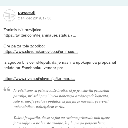
poweroff
::
14. dec 2019, 17:30
Zanimiv tvit razvijalca:
https://twitter.com/dejanmauer/status/7...
Gre pa za tole zgodbo:
https://www.slovenskenovice.si/crni-sce...
Iz zgodbe bi sicer sklepali, da je nasilna upokojenca prepoznal
nekdo na Facebooku, vendar pa:
https://www.rtvslo.si/slovenija/ko-mora...
Izvedeli smo za primer naše bralke, ki jo je ustavila prometna
patrulja, pri sebi pa ni imela nobenega osebnega dokumenta,
zato so možje postave podatke, ki jim jih je navedla, preverili v
računalniku v policijskem vozilu.
Takrat je opazila, da so se jim na zaslonu prikazale tudi njene
fotografije - a ne le tiste uradne, ki jih ima na potnem listu,