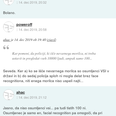
::
14. dec 2019, 20:32
Bolano.
poweroff
::
14. dec 2019, 20:58
ahac
je
14. dec 2019 ob 19:40
izjavil
:
Kar pomeni, da policiji, ki išče nevarnega morilca, ni treba
ustavit in pregledat vseh 10000 ljudi, ampak samo 100...
Seveda. Ker a) ko se išče nevarnega morilca so osumljenci VSI v
državi in b) do sedaj policija sploh ni mogla delat brez face
recognitiona, niti enega morilca niso uspeli najti...
ahac
::
14. dec 2019, 21:12
Jasno, da niso osumljenci vsi... pa tudi tistih 100 ni.
Osumljenec je samo en, facial recognition pa omogoči, da pri