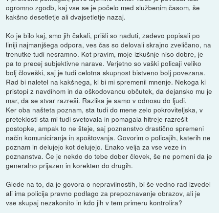
ogromno zgodb, kaj vse se je počelo med službenim časom, še
kakšno desetletje ali dvajsetletje nazaj.
Ko je bilo kaj, smo jih čakali, prišli so naduti, zadevo popisali po
liniji najmanjšega odpora, ves čas so delovali skrajno zveličano, na
trenutke tudi nesramno. Kot pravim, moje izkušnje niso dobre, je
pa to precej subjektivne narave. Verjetno so vaški policaji veliko
bolj človeški, saj je tudi celotna skupnost bistveno bolj povezana.
Rad bi naletel na kakšnega, ki bi mi spremenil mnenje. Nekoga ki
pristopi z navdihom in da oškodovancu občutek, da dejansko mu je
mar, da se stvar razreši. Razlika je samo v odnosu do ljudi.
Ker oba našteta poznam, sta tudi do mene zelo pokroviteljska, v
preteklosti sta mi tudi svetovala in pomagala hitreje razrešit
postopke, ampak to ne šteje, saj poznanstvo drastično spremeni
način komuniciranja in spoštovanja. Govorim o policajih, katerih ne
poznam in delujejo kot delujejo. Enako velja za vse veze in
poznanstva. Če je nekdo do tebe dober človek, še ne pomeni da je
generalno prijazen in korekten do drugih.
Glede na to, da je govora o nepravilnostih, bi še vedno rad izvedel
ali ima policija pravno podlago za prepoznavanje obrazov, ali je
vse skupaj nezakonito in kdo jih v tem primeru kontrolira?