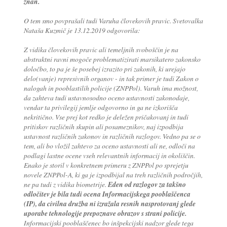
znan.
O tem smo povprašali tudi Varuha človekovih pravic. Svetovalka
Nataša Kuzmič je 13.12.2019 odgovorila:
Z vidika človekovih pravic ali temeljnih svoboščin je na
abstraktni ravni mogoče problematizirati marsikatero zakonsko
določbo, to pa je še posebej izrazito pri zakonih, ki urejajo
delo(vanje) represivnih organov - in tak primer je tudi Zakon o
nalogah in pooblastilih policije (ZNPPol). Varuh ima možnost,
da zahteva tudi ustavnosodno oceno ustavnosti zakonodaje,
vendar ta privilegij jemlje odgovorno in ga ne izkorišča
nekritično. Vse prej kot redko je deležen pričakovanj in tudi
pritiskov različnih skupin ali posameznikov, naj izpodbija
ustavnost različnih zakonov in različnih razlogov. Vedno pa se o
tem, ali bo vložil zahtevo za oceno ustavnosti ali ne, odloči na
podlagi lastne ocene vseh relevantnih informacij in okoliščin.
Enako je storil v konkretnem primeru z ZNPPol po sprejetju
novele ZNPPol-A, ki ga je izpodbijal na treh različnih področjih,
ne pa tudi z vidika biometrije.
Eden od razlogov za takšno
odločitev je bila tudi ocena Informacijskega pooblaščenca
(IP), da civilna družba ni izražala resnih nasprotovanj glede
uporabe tehnologije prepoznave obrazov s strani policije.
Informacijski pooblaščenec bo inšpekcijski nadzor glede tega