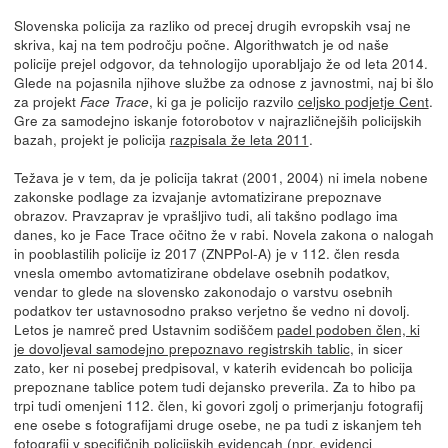
Slovenska policija za razliko od precej drugih evropskih vsaj ne
skriva, kaj na tem področju počne. Algorithwatch je od naše
policije prejel odgovor, da tehnologijo uporabljajo že od leta 2014.
Glede na pojasnila njihove službe za odnose z javnostmi, naj bi šlo
za projekt
, ki ga je policijo razvilo
celjsko podjetje Cent
.
Face Trace
Gre za samodejno iskanje fotorobotov v najrazličnejših policijskih
bazah, projekt je policija
razpisala že leta 2011
.
Težava je v tem, da je policija takrat (2001, 2004) ni imela nobene
zakonske podlage za izvajanje avtomatizirane prepoznave
obrazov. Pravzaprav je vprašljivo tudi, ali takšno podlago ima
danes, ko je Face Trace očitno že v rabi. Novela zakona o nalogah
in pooblastilih policije iz 2017 (ZNPPol-A) je v 112. člen resda
vnesla omembo avtomatizirane obdelave osebnih podatkov,
vendar to glede na slovensko zakonodajo o varstvu osebnih
podatkov ter ustavnosodno prakso verjetno še vedno ni dovolj.
Letos je namreč pred Ustavnim sodiščem
padel podoben člen, ki
je dovoljeval samodejno prepoznavo registrskih tablic
, in sicer
zato, ker ni posebej predpisoval, v katerih evidencah bo policija
prepoznane tablice potem tudi dejansko preverila. Za to hibo pa
trpi tudi omenjeni 112. člen, ki govori zgolj o primerjanju fotografij
ene osebe s fotografijami druge osebe, ne pa tudi z iskanjem teh
fotografij v specifičnih policijskih evidencah (npr. evidenci