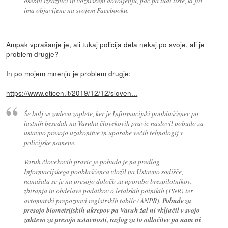
osebni izkaznici in vozniškem dovoljenju, pač pa tudi tiste, ki jih
ima objavljene na svojem Facebooku.
Ampak vprašanje je, ali tukaj policija dela nekaj po svoje, ali je
problem drugje?
In po mojem mnenju je problem drugje:
https://www.eticen.it/2019/12/12/sloven...
Še bolj se zadeva zaplete, ker je Informacijski pooblaščenec po
lastnih besedah na Varuha človekovih pravic naslovil pobudo za
ustavno presojo uzakonitve in uporabe večih tehnologij v
policijske namene.
Varuh človekovih pravic je pobudo je na predlog
Informacijskega pooblaščenca vložil na Ustavno sodišče,
nanašala se je na presojo določb za uporabo brezpilotnikov,
zbiranja in obdelave podatkov o letalskih potnikih (PNR) ter
avtomatski prepoznavi registrskih tablic (ANPR).
Pobude za
presojo biometrijskih ukrepov pa Varuh žal ni vključil v svojo
zahtevo za presojo ustavnosti, razlog za to odločitev pa nam ni