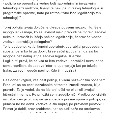
- policija se opremlja z vedno bolj naprednimi in invazivnimi
tehnologijami nadzora, financira nakupe in razvoj tehnologije in
programske opreme, nato pa retroaktivno išče legalizacijo teh
tehnologij.''
Torej policija izvaja določene ukrepe povsem nezakonito. Šele
mnogo let kasneje, ko se javnost malo prebudi pa morajo zadevo
nekako upravičit in iščejo načine legalizacije, čeprav še vedno
zadevo uporabljajo nelegalno?
To je podobno, kot bi končni uporabnik uporabljal prepovedane
substance in ko bi ga dobili, bi se začel izgovarjat, da saj bo
mogoče čez nekaj let pa zadeva legalna. Izjemno.
Logika mi pravi, če so vsa ta leta zadeve uporabljali nezakonito,
sem prepričan, da zadevo interno uporabljajo kot po tekočem
traku, za vse mogoče načine. Kdo jih nadzira?
Res dober vzgled, vsa čast policiji, z vsem nezakonitim početjem.
Pred leti so na cesti nezakonito hitrostno izmerili znanca, ki je
pravnik. Ta je vedel, da na izbrani točki ne bi smeli izvajati
hitrostnih meritev. Po pritožbi se ni zgodilo nič. Predlog policijskih
uslužbencev je bil, naj se ne spušča v pravne spore s policijo, saj
primera ne bo dobil. Zadeva je šla naprej po pravnem postopku.
Primer je dobil, brez problema, kar pa tudi kaže na strokovno