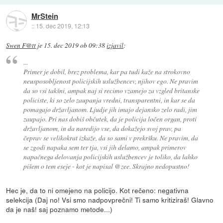
MrStein
::
15. dec 2019, 12:13
Swen F@tt
je
15. dec 2019 ob 09:38
izjavil
:
...
Primer je dobil, brez problema, kar pa tudi kaže na strokovno
neusposobljenost policijskih uslužbencev, njihov ego. Ne pravim
da so vsi takšni, ampak naj si recimo vzamejo za vzgled britanske
policiste, ki so zelo zaupanja vredni, transparentni, in kar se da
pomagajo državljanom. Ljudje jih imajo dejansko zelo radi, jim
zaupajo. Pri nas dobiš občutek, da je policija ločen organ, proti
državljanom, in da naredijo vse, da dokažejo svoj prav, pa
čeprav se velikokrat izkaže, da so sami v prekršku. Ne pravim, da
se zgodi napaka sem ter tja, vsi jih delamo, ampak primerov
napačnega delovanja policijskih uslužbencev je toliko, da lahko
pišem o tem eseje - kot je napisal @zee. Skrajno nedopustno!
Hec je, da to ni omejeno na policijo. Kot rečeno: negativna
selekcija (Daj no! Vsi smo nadpovprečni! Ti samo kritiziraš! Glavno
da je naš! saj poznamo metode...)