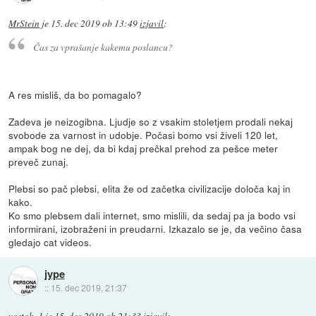
MrStein
je
15. dec 2019 ob 13:49
izjavil
:
Čas za vprašanje kakemu poslancu?
A res misliš, da bo pomagalo?
Zadeva je neizogibna. Ljudje so z vsakim stoletjem prodali nekaj
svobode za varnost in udobje. Počasi bomo vsi živeli 120 let,
ampak bog ne dej, da bi kdaj prečkal prehod za pešce meter
preveč zunaj.
Plebsi so pač plebsi, elita že od začetka civilizacije določa kaj in
kako.
Ko smo plebsem dali internet, smo mislili, da sedaj pa ja bodo vsi
informirani, izobraženi in preudarni. Izkazalo se je, da večino časa
gledajo cat videos.
jype
::
15. dec 2019, 21:37
vostok_1
je
15. dec 2019 ob 21:33
izjavil
: