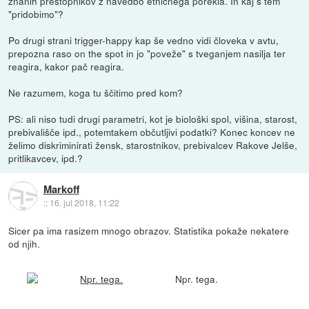
znanih prestopnikov z navedbo etničnega porekla. In kaj s tem
"pridobimo"?
Po drugi strani trigger-happy kap še vedno vidi človeka v avtu,
prepozna raso on the spot in jo "poveže" s tveganjem nasilja ter
reagira, kakor pač reagira.
Ne razumem, koga tu ščitimo pred kom?
PS: ali niso tudi drugi parametri, kot je biološki spol, višina, starost,
prebivališče ipd., potemtakem občutljivi podatki? Konec koncev ne
želimo diskriminirati žensk, starostnikov, prebivalcev Rakove Jelše,
pritlikavcev, ipd.?
Markoff
::
16. jul 2018, 11:22
Sicer pa ima rasizem mnogo obrazov. Statistika pokaže nekatere
od njih.
Npr. tega.