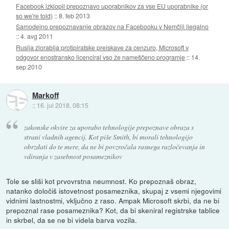
Facebook izklopil prepoznavo uporabnikov za vse EU uporabnike (or
so we're told)
::
8. feb 2013
Samodejno prepoznavanje obrazov na Facebooku v Nemčiji ilegalno
::
4. avg 2011
Rusija zlorablja protipiratske preiskave za cenzuro, Microsoft v
odgovor enostransko licenciral vso že nameščeno programje
::
14.
sep 2010
Markoff
::
16. jul 2018, 08:15
zakonske okvire za uporabo tehnologije prepoznave obraza s
strani vladnih agencij. Kot piše Smith, bi morali tehnologijo
obrzdati do te mere, da ne bi povzročala rasnega razločevanja in
vdiranja v zasebnost posameznikov
Tole se sliši kot prvovrstna neumnost. Ko prepoznaš obraz,
natanko določiš istovetnost posameznika, skupaj z vsemi njegovimi
vidnimi lastnostmi, vključno z raso. Ampak Microsoft skrbi, da ne bi
prepoznal rase posameznika? Kot, da bi skeniral registrske tablice
in skrbel, da se ne bi videla barva vozila.