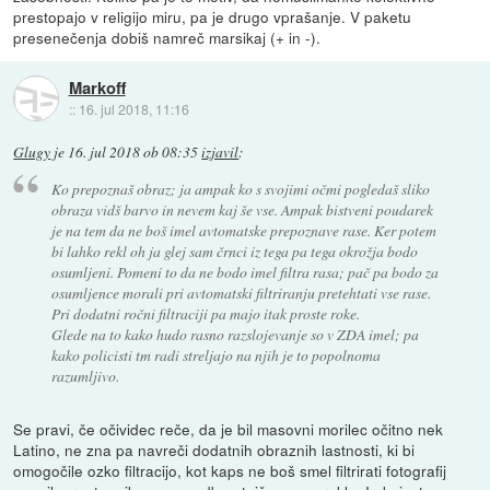
prestopajo v religijo miru, pa je drugo vprašanje. V paketu
presenečenja dobiš namreč marsikaj (+ in -).
Markoff
::
16. jul 2018, 11:16
Glugy
je
16. jul 2018 ob 08:35
izjavil
:
Ko prepoznaš obraz; ja ampak ko s svojimi očmi pogledaš sliko
obraza vidš barvo in nevem kaj še vse. Ampak bistveni poudarek
je na tem da ne boš imel avtomatske prepoznave rase. Ker potem
bi lahko rekl oh ja glej sam črnci iz tega pa tega okrožja bodo
osumljeni. Pomeni to da ne bodo imel filtra rasa; pač pa bodo za
osumljence morali pri avtomatski filtriranju pretehtati vse rase.
Pri dodatni ročni filtraciji pa majo itak proste roke.
Glede na to kako hudo rasno razslojevanje so v ZDA imel; pa
kako policisti tm radi streljajo na njih je to popolnoma
razumljivo.
Se pravi, če očividec reče, da je bil masovni morilec očitno nek
Latino, ne zna pa navreči dodatnih obraznih lastnosti, ki bi
omogočile ozko filtracijo, kot kaps ne boš smel filtrirati fotografij