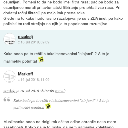
osumljeni. Pomeni to da ne bodo imel filtra rasa; pač pa bodo za
osumljence morali pri avtomatski filtriranju pretehtati vse rase. Pri
dodatni ročni filtraciji pa majo itak proste roke.
Glede na to kako hudo rasno razslojevanje so v ZDA imel; pa kako
policisti tm radi streljajo na njih je to popolnoma razumljivo.
mzakelj
::
16. jul 2018, 09:09
Kako bodo pa to rešili s takoimenovanimi "ninjami" ? A to je
malimehki potuhtal
Markoff
::
16. jul 2018, 11:09
mzakelj
je
16. jul 2018 ob 09:09
izjavil
:
Kako bodo pa to rešili s takoimenovanimi "ninjami" ? A to je
malimehki potuhtal
Muslimanke bodo na dolgi rok očitno edine ohranile neko mero
zasebnosti. Koliko pa je to motiv, da nemuslimanke kolektivno