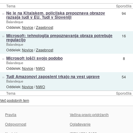
Tema
Sporočila
»
Ne le na Kitajskem, policijska prepoznava obrazov
94
razsaja tudi v EU. Tudi v Sloveniji
Balandeque
Oddelek:
Novice
/
Zasebnost
»
Microsoft: tehnologija prepoznavanja obraza potrebuje
16
regulacijo
Balandeque
Oddelek:
Novice
/
Zasebnost
»
Microsoft lošči svojo podobo
8
Balandeque
Oddelek:
Novice
/
NWO
»
Tudi Amazonovi zaposleni trkajo na vest uprave
54
Balandeque
Oddelek:
Novice
/
NWO
Tema
Sporočila
Več podobnih tem
Pravila
Večina pravic pridržanih
Odgovornost
Oglaševanje