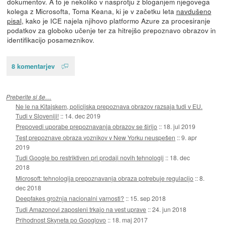
dokumentov. A to je nekoliko v nasprotju z bloganjem njegovega
kolega z Microsofta, Toma Keana, ki je v začetku leta
navdušeno
pisal
, kako je ICE najela njihovo platformo Azure za procesiranje
podatkov za globoko učenje ter za hitrejšo prepoznavo obrazov in
identifikacijo posameznikov.
8 komentarjev
Preberite si še…
Ne le na Kitajskem, policijska prepoznava obrazov razsaja tudi v EU.
Tudi v Sloveniji!
::
14. dec 2019
Prepovedi uporabe prepoznavanja obrazov se širijo
::
18. jul 2019
Test prepoznave obraza voznikov v New Yorku neuspešen
::
9. apr
2019
Tudi Google bo restriktiven pri prodaji novih tehnologij
::
18. dec
2018
Microsoft: tehnologija prepoznavanja obraza potrebuje regulacijo
::
8.
dec 2018
Deepfakes grožnja nacionalni varnosti?
::
15. sep 2018
Tudi Amazonovi zaposleni trkajo na vest uprave
::
24. jun 2018
Prihodnost Skyneta po Googlovo
::
18. maj 2017