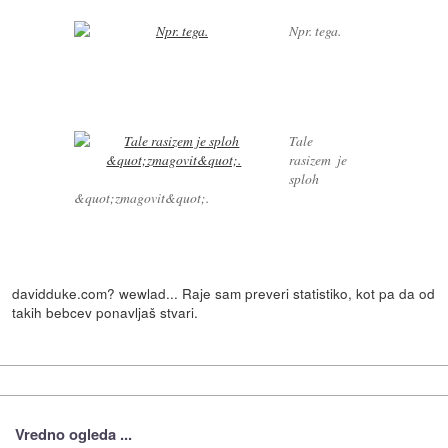
Npr. tega.
Tale
rasizem je
sploh
&quot;zmagovit&quot;.
davidduke.com? wewlad... Raje sam preveri statistiko, kot pa da od
takih bebcev ponavljaš stvari.
Vredno ogleda ...