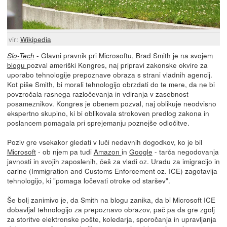
vir:
Wikipedia
- Glavni pravnik pri Microsoftu, Brad Smith je na svojem
Slo-Tech
blogu
pozval ameriški Kongres, naj pripravi zakonske okvire za
uporabo tehnologije prepoznave obraza s strani vladnih agencij.
Kot piše Smith, bi morali tehnologijo obrzdati do te mere, da ne bi
povzročala rasnega razločevanja in vdiranja v zasebnost
posameznikov. Kongres je obenem pozval, naj oblikuje neodvisno
ekspertno skupino, ki bi oblikovala strokoven predlog zakona in
poslancem pomagala pri sprejemanju poznejše odločitve.
Poziv gre vsekakor gledati v luči nedavnih dogodkov, ko je bil
Microsoft
- ob njem pa tudi
Amazon
in
Google
- tarča negodovanja
javnosti in svojih zaposlenih, češ za vladi oz. Uradu za imigracijo in
carine (Immigration and Customs Enforcement oz. ICE) zagotavlja
tehnologijo, ki "pomaga ločevati otroke od staršev".
Še bolj zanimivo je, da Smith na blogu zanika, da bi Microsoft ICE
dobavljal tehnologijo za prepoznavo obrazov, pač pa da gre zgolj
za storitve elektronske pošte, koledarja, sporočanja in upravljanja