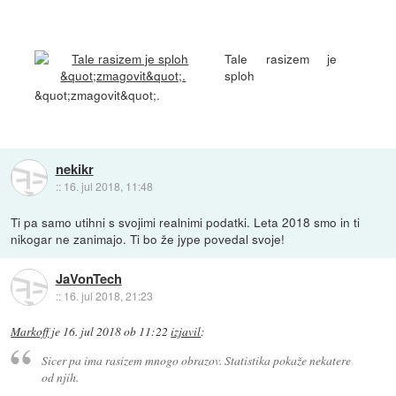
Tale rasizem je
sploh
&quot;zmagovit&quot;.
nekikr
::
16. jul 2018, 11:48
Ti pa samo utihni s svojimi realnimi podatki. Leta 2018 smo in ti
nikogar ne zanimajo. Ti bo že jype povedal svoje!
JaVonTech
::
16. jul 2018, 21:23
Markoff
je
16. jul 2018 ob 11:22
izjavil
:
Sicer pa ima rasizem mnogo obrazov. Statistika pokaže nekatere
od njih.