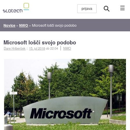
☰
Novice
»
NWO
»
Microsoft lošči svojo podobo
Microsoft lošči svojo podobo
Dare Hriberšek
::
15. jul 2018
ob 22:04
NWO