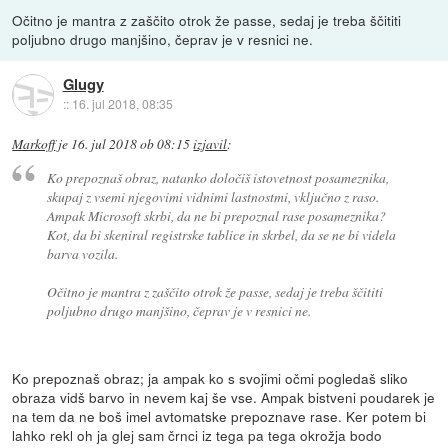
Očitno je mantra z zaščito otrok že passe, sedaj je treba ščititi
poljubno drugo manjšino, čeprav je v resnici ne.
Glugy
::
16. jul 2018, 08:35
Markoff
je
16. jul 2018 ob 08:15
izjavil
:
Ko prepoznaš obraz, natanko določiš istovetnost posameznika,
skupaj z vsemi njegovimi vidnimi lastnostmi, vključno z raso.
Ampak Microsoft skrbi, da ne bi prepoznal rase posameznika?
Kot, da bi skeniral registrske tablice in skrbel, da se ne bi videla
barva vozila.
Očitno je mantra z zaščito otrok že passe, sedaj je treba ščititi
poljubno drugo manjšino, čeprav je v resnici ne.
Ko prepoznaš obraz; ja ampak ko s svojimi očmi pogledaš sliko
obraza vidš barvo in nevem kaj še vse. Ampak bistveni poudarek je
na tem da ne boš imel avtomatske prepoznave rase. Ker potem bi
lahko rekl oh ja glej sam črnci iz tega pa tega okrožja bodo