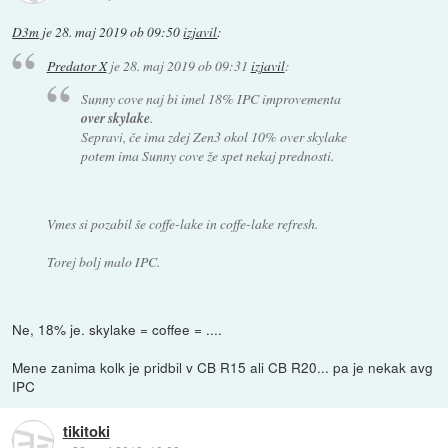
D3m
je
28. maj 2019 ob 09:50
izjavil
:
Predator X
je
28. maj 2019 ob 09:31
izjavil
:
Sunny cove naj bi imel 18% IPC improvementa
over skylake
.
Sepravi, če ima zdej Zen3 okol 10% over skylake
potem ima Sunny cove že spet nekaj prednosti.
Vmes si pozabil še coffe-lake in coffe-lake refresh.
Torej bolj malo IPC.
Ne, 18% je. skylake = coffee = ....
Mene zanima kolk je pridbil v CB R15 ali CB R20... pa je nekak avg
IPC
tikitoki