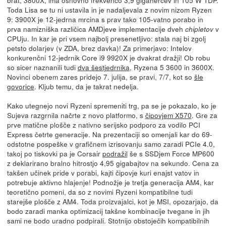
brat, 3800X, ima osnovno frekvenco 3,9 gigahercev in 105 W TDP.
Toda Lisa se tu ni ustavila in je nadaljevala z novim nizom Ryzen
9: 3900X je 12-jedrna mrcina s prav tako 105-vatno porabo in
prva namizniška različica AMDjeve implementacije dveh
v
chipletov
CPUju. In kar je pri vsem najbolj presenetljivo: stala naj bi zgolj
petsto dolarjev (v ZDA, brez davka)! Za primerjavo: Intelov
konkurenčni 12-jedrnik Core i9 9920X je dvakrat dražji! Ob robu
so sicer naznanili tudi
dva šestjedrnika
, Ryzena 5 3600 in 3600X.
Novinci obenem zares pridejo 7. julija, se pravi, 7/7, kot so
šle
govorice
. Kljub temu, da je takrat nedelja.
Kako utegnejo novi Ryzeni spremeniti trg, pa se je pokazalo, ko je
Sujeva razgrnila načrte z novo platformo, s
čipovjem X570
. Gre za
prve matične plošče z nativno serijsko podporo za vodilo PCI
Express četrte generacije. Na prezentaciji so omenjali kar do 69-
odstotne pospeške v grafičnem izrisovanju samo zaradi PCIe 4.0,
takoj po tiskovki pa je Corsair
podražil
še s SSDjem Force MP600
z deklarirano bralno hitrostjo 4,95 gigabajtov na sekundo. Cena za
takšen učinek pride v porabi, kajti čipovje kuri enajst vatov in
potrebuje aktivno hlajenje! Podnožje je tretja generacija AM4, kar
teoretično pomeni, da so z novimi Ryzeni kompatibilne tudi
starejše plošče z AM4. Toda proizvajalci, kot je MSI, opozarjajo, da
bodo zaradi manka optimizacij takšne kombinacije tvegane in jih
sami ne bodo uradno podpirali. Stotnijo obstoječih kompatibilnih