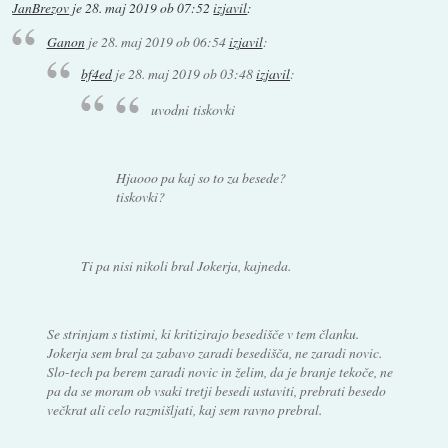
JanBrezov
je
28. maj 2019 ob 07:52
izjavil
:
Ganon
je
28. maj 2019 ob 06:54
izjavil
:
bf4ed
je
28. maj 2019 ob 03:48
izjavil
:
uvodni tiskovki
Hjaooo pa kaj so to za besede?
tiskovki?
Ti pa nisi nikoli bral Jokerja, kajneda.
Se strinjam s tistimi, ki kritizirajo besedišče v tem članku.
Jokerja sem bral za zabavo zaradi besedišča, ne zaradi novic.
Slo-tech pa berem zaradi novic in želim, da je branje tekoče, ne
pa da se moram ob vsaki tretji besedi ustaviti, prebrati besedo
večkrat ali celo razmišljati, kaj sem ravno prebral.