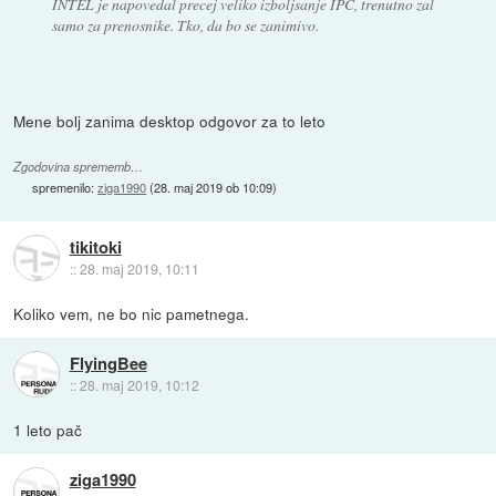
INTEL je napovedal precej veliko izboljsanje IPC, trenutno zal
samo za prenosnike. Tko, da bo se zanimivo.
Mene bolj zanima desktop odgovor za to leto
Zgodovina sprememb…
spremenilo:
ziga1990
(
28. maj 2019 ob 10:09
)
tikitoki
::
28. maj 2019, 10:11
Koliko vem, ne bo nic pametnega.
FlyingBee
::
28. maj 2019, 10:12
1 leto pač
ziga1990