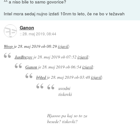
^^ a niso bile to samo govorice?
Intel mora sedaj nujno izdati 10nm to leto, če ne bo v težavah
Ganon
::
28. maj 2019, 08:44
Wrop
je
28. maj 2019 ob 08:29
izjavil
:
JanBrezov
je
28. maj 2019 ob 07:52
izjavil
:
Ganon
je
28. maj 2019 ob 06:54
izjavil
:
bf4ed
je
28. maj 2019 ob 03:48
izjavil
:
uvodni
tiskovki
Hjaooo pa kaj so to za
besede? tiskovki?