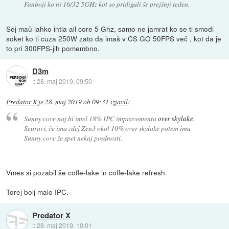
Fanboji ko ni 16/32 5GHz kot so pridigali še prejšnji teden.
Sej maü lahko intla all core 5 Ghz, samo ne jamrat ko se ti smodi
soket ko ti cuza 250W zato da imaš v CS GO 50FPS več , kot da je
to pri 300FPS-jih pomembno.
D3m
::
28. maj 2019, 09:50
Predator X
je
28. maj 2019 ob 09:31
izjavil
:
Sunny cove naj bi imel 18% IPC improvementa
over skylake
.
Sepravi, če ima zdej Zen3 okol 10% over skylake potem ima
Sunny cove že spet nekaj prednosti.
Vmes si pozabil še coffe-lake in coffe-lake refresh.
Torej bolj malo IPC.
Predator X
::
28. maj 2019, 10:01