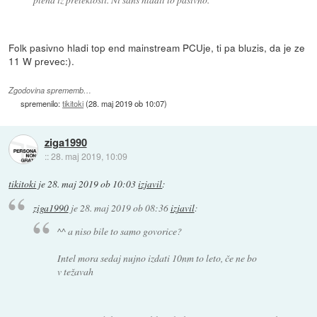
Folk pasivno hladi top end mainstream PCUje, ti pa bluzis, da je ze
11 W prevec:).
Zgodovina sprememb…
spremenilo:
tikitoki
(
28. maj 2019 ob 10:07
)
ziga1990
::
28. maj 2019, 10:09
tikitoki
je
28. maj 2019 ob 10:03
izjavil
:
ziga1990
je
28. maj 2019 ob 08:36
izjavil
:
^^ a niso bile to samo govorice?
Intel mora sedaj nujno izdati 10nm to leto, če ne bo
v težavah