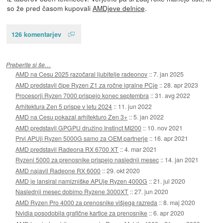
so že pred časom kupovali
AMDjeve delnice
.
126 komentarjev
Preberite si še…
AMD na Cesu 2025 razočaral ljubitelje radeonov
::
7. jan 2025
AMD predstavil čipe Ryzen Z1 za ročne igralne PCje
::
28. apr 2023
Procesorji Ryzen 7000 prispejo konec septembra
::
31. avg 2022
Arhitektura Zen 5 prispe v letu 2024
::
11. jun 2022
AMD na Cesu pokazal arhitekturo Zen 3+
::
5. jan 2022
AMD predstavil GPGPU družino Instinct MI200
::
10. nov 2021
Prvi APUji Ryzen 5000G samo za OEM partnerje
::
16. apr 2021
AMD predstavil Radeona RX 6700 XT
::
4. mar 2021
Ryzeni 5000 za prenosnike prispejo naslednji mesec
::
14. jan 2021
AMD najavil Radeone RX 6000
::
29. okt 2020
AMD je lansiral namizniške APUje Ryzen 4000G
::
21. jul 2020
Naslednji mesec dobimo Ryzene 3000XT
::
27. jun 2020
AMD Ryzen Pro 4000 za prenosnike višjega razreda
::
8. maj 2020
Nvidia posodobila grafične kartice za prenosnike
::
6. apr 2020