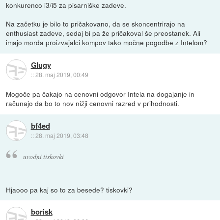
konkurenco i3/i5 za pisarniške zadeve.
Na začetku je bilo to pričakovano, da se skoncentrirajo na
enthusiast zadeve, sedaj bi pa že pričakoval še preostanek. Ali
imajo morda proizvajalci kompov tako močne pogodbe z Intelom?
Glugy
::
28. maj 2019, 00:49
Mogoče pa čakajo na cenovni odgovor Intela na dogajanje in
računajo da bo to nov nižji cenovni razred v prihodnosti.
bf4ed
::
28. maj 2019, 03:48
uvodni tiskovki
Hjaooo pa kaj so to za besede? tiskovki?
borisk