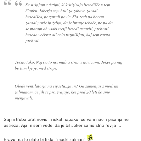
Se strinjam s tistimi, ki kritizirajo besedišče v tem
članku. Jokerja sem bral za zabavo zaradi
besedišča, ne zaradi novic. Slo-tech pa berem
zaradi novic in želim, da je branje tekoče, ne pa da
se moram ob vsaki tretji besedi ustaviti, prebrati
besedo večkrat ali celo razmišljati, kaj sem ravno
prebral.
Točno tako. Naj bo to normalna stran z novicami. Joker pa naj
bo tam kje je, med stripi.
Glede ventilatorja na čipsetu...ja in? Ga zamenjaš z modrim
zalmanom, če jih še proizvajajo, kot pred 20 leti ko smo
menjavali.
Saj ni treba brat novic in iskat napake, če vam način pisanja ne
ustreza. Aja, nisem vedel da je bil Joker samo strip revija ...
Bravo, na te plate bi ti dal "modri zalman"