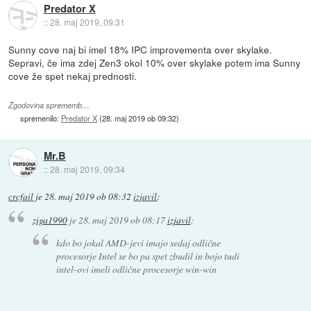
Predator X
::
28. maj 2019, 09:31
Sunny cove naj bi imel 18% IPC improvementa over skylake.
Sepravi, če ima zdej Zen3 okol 10% over skylake potem ima Sunny
cove že spet nekaj prednosti.
Zgodovina sprememb…
spremenilo:
Predator X
(
28. maj 2019 ob 09:32
)
Mr.B
::
28. maj 2019, 09:34
crcfail
je
28. maj 2019 ob 08:32
izjavil
:
ziga1990
je
28. maj 2019 ob 08:17
izjavil
:
kdo bo jokal AMD-jevi imajo sedaj odlične
procesorje Intel se bo pa spet zbudil in bojo tudi
intel-ovi imeli odlične procesorje win-win