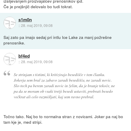
izsiljevanjem proizvajalcev prenosnikov ipd.
Če je prejšnjič delovalo bo tudi tokrat.
s1m0n
::
28. maj 2019, 09:08
Saj zato pa imajo sedaj pri intlu Ice Lake za manj požrešne
prenosnike.
bf4ed
::
28. maj 2019, 09:08
Se strinjam s tistimi, ki kritizirajo besedišče v tem članku.
Jokerja sem bral za zabavo zaradi besedišča, ne zaradi novic.
Slo-tech pa berem zaradi novic in želim, da je branje tekoče, ne
pa da se moram ob vsaki tretji besedi ustaviti, prebrati besedo
večkrat ali celo razmišljati, kaj sem ravno prebral.
Točno tako. Naj bo to normalna stran z novicami. Joker pa naj bo
tam kje je, med stripi.