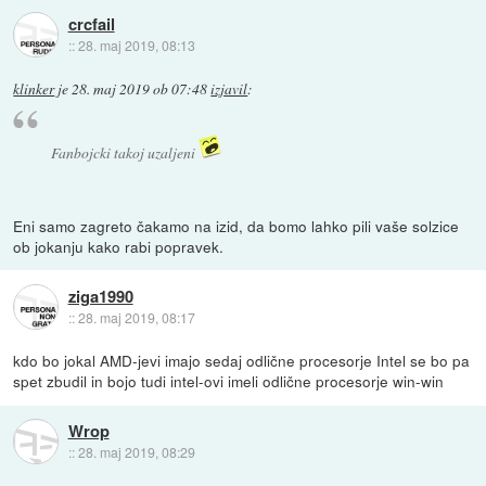
crcfail
::
28. maj 2019, 08:13
klinker
je
28. maj 2019 ob 07:48
izjavil
:
Fanbojcki takoj uzaljeni
Eni samo zagreto čakamo na izid, da bomo lahko pili vaše solzice
ob jokanju kako rabi popravek.
ziga1990
::
28. maj 2019, 08:17
kdo bo jokal AMD-jevi imajo sedaj odlične procesorje Intel se bo pa
spet zbudil in bojo tudi intel-ovi imeli odlične procesorje win-win
Wrop
::
28. maj 2019, 08:29