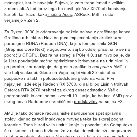
mamaplat, kar je navajala Sujeva, je zato treba jemati z velikim
zrnom soli. A tudi brez tega bo novih plošč z X570 ob lansiranju
kar 56, kar kaže, kako
močno Asus
, ASRock, MSI in ostali
verjamejo v Zen 2.
Za Ryzeni 3000 je odobravanje požela najava z grafičnega konca.
Grafična arhitektura Navi bo prva implementacija arhitekturne
paradigme RDNA (Radeon DNA), ki je s tem potisnila GCN
(Graphics Core Next) v zgodovino, saj bo odslej prisotna le še na
področju GPGPU. Bazira na spregi s PCIe 4.0, zanimivo pa je, da
je Lisa poudarjala močno optimizirano izrisovanje na urin cikel in
pa porabo, kar namiguje, da gresta grafika in
v AMDju
compute
vse bolj vsaksebi. Glede na Vego naj bi videli 25-odstotne
pospeške na takt in petdesetodstotne glede na vate. Prvi
najavljeni izdelek je
Radeon RX 5700
, ki naj bi po Lisinih trditvah
Geforca RTX 2070 prehitel za okrog deset odstotkov. Več o
podrobnostih in ceni bomo izvedeli 10. junija, ko bo imel AMD prav
okrog novih Radeonov osrediščeno
predstavitev
na sejmu E3.
AMD je tako domače računalniške navdušence spet spravil s
stolov, kjer so zaradi Intelovega mrtvega teka že skoraj pognali
korenine. Toda hkrati velja umiriti konje in povedati, da Computexa
še ni konec in bomo bržkone že v nekaj dnevih deležni odgovorov
iz taborov obeh tekmecev. Verjetno pa si zdaj roke manejo tisti, ki