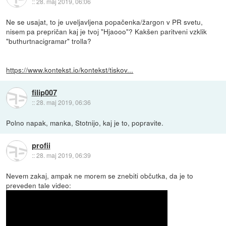
::
28. maj 2019, 06:06
Ne se usajat, to je uveljavljena popačenka/žargon v PR svetu,
nisem pa prepričan kaj je tvoj "Hjaooo"? Kakšen paritveni vzklik
"buthurtnacigramar" trolla?
https://www.kontekst.io/kontekst/tiskov...
filip007
::
28. maj 2019, 06:36
Polno napak, manka, Stotnijo, kaj je to, popravite.
profii
::
28. maj 2019, 06:39
Nevem zakaj, ampak ne morem se znebiti občutka, da je to
preveden tale video: