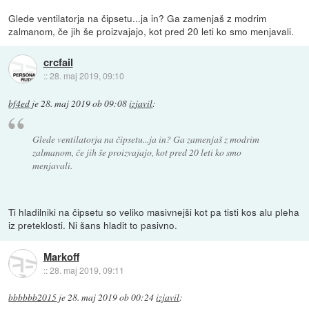
Glede ventilatorja na čipsetu...ja in? Ga zamenjaš z modrim
zalmanom, če jih še proizvajajo, kot pred 20 leti ko smo menjavali.
crcfail
::
28. maj 2019, 09:10
bf4ed
je
28. maj 2019 ob 09:08
izjavil
:
Glede ventilatorja na čipsetu...ja in? Ga zamenjaš z modrim
zalmanom, če jih še proizvajajo, kot pred 20 leti ko smo
menjavali.
Ti hladilniki na čipsetu so veliko masivnejši kot pa tisti kos alu pleha
iz preteklosti. Ni šans hladit to pasivno.
Markoff
::
28. maj 2019, 09:11
bbbbbb2015
je
28. maj 2019 ob 00:24
izjavil
: