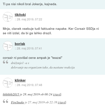
Ti pa nisi nikoli bral Jokerja, kajneda.
tikitoki
::
28. maj 2019, 07:22
Mnja, clanek vsebuje tudi faktualne napake. Ker Corsair SSDja ni
se niti izdal, da bi ga lahko drazil.
borisk
::
28. maj 2019, 07:41
corsair ni povišal cene ampak je "teazal"
dráženje1 -a s
delovanje na organizem tako, da nastane reakcija
klinker
::
28. maj 2019, 07:48
bbbbbb2015
je
28. maj 2019 ob 00:24
izjavil
:
FireSnake
je
27. maj 2019 ob 22:38
izjavil
: