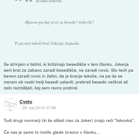
uvodni tiskovki
Hjaooo pa kaj so to za besede? tiskovki?
Ti pa nisi nikoli bral Jokerja, kajneda.
Se strinjam s tistimi, ki kritizirajo besedišče v tem članku. Jokerja
sem bral za zabavo zaradi besedišča, ne zaradi novic. Slo-tech pa
berem zaradi novic in želim, da je branje tekoče, ne pa da se
moram ob vsaki tretji besedi ustaviti, prebrati besedo večkrat ali
celo razmišljati, kaj sem ravno prebral.
Cveto
::
28. maj 2019, 07:58
Tudi drugi novinarji (ki še slišali niso za Joker) znajo reči "tiskovka".
Če vas je samo to motilo glede izrazov v članku...