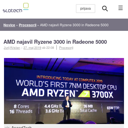
☰
Novice
»
Procesorji
»
AMD najavil Ryzene 3000 in Radeone 5000
AMD najavil Ryzene 3000 in Radeone 5000
Jurij Kristan
::
27. maj 2019
ob 22:08
Procesorji
vir:
AnandTech