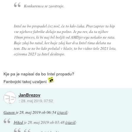
Konkurenca se zaostruje.
Intel ne bo propadel čez noč, če to kdo čaka. Pravzaprav ta hip
vse njehove fabrike delajo na polno. Je pa res, da ta njihov
10nm proces, ki bi naj bil boljši od AMDjevega nekako ne rata.
Baje zdaj bo ratal, ker baje zdaj kar dva Intel tima delata na
tem. Da se ne bo kdo polulal v hlače, to bo vidno šele 2021 leta,
oziroma 2023 za Intel desktope.
Kje pa je napisal da bo Intel propadu?
Fanbojcki takoj uzaljeni
JanBrezov
::
28. maj 2019, 07:52
Ganon
je
28. maj 2019 ob 06:54
izjavil
:
bf4ed
je
28. maj 2019 ob 03:48
izjavil
: