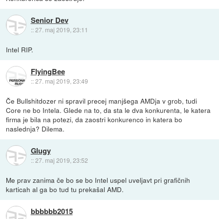
Senior Dev
::
27. maj 2019, 23:11
Intel RIP.
FlyingBee
::
27. maj 2019, 23:49
Če Bullshitdozer ni spravil precej manjšega AMDja v grob, tudi
Core ne bo Intela. Glede na to, da sta le dva konkurenta, le katera
firma je bila na potezi, da zaostri konkurenco in katera bo
naslednja? Dilema.
Glugy
::
27. maj 2019, 23:52
Me prav zanima če bo se bo Intel uspel uveljavt pri grafičnih
karticah al ga bo tud tu prekašal AMD.
bbbbbb2015