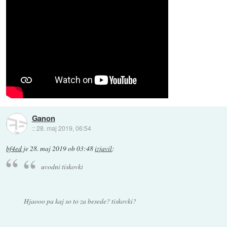
Ganon
::
28. maj 2019, 06:54
bf4ed
je
28. maj 2019 ob 03:48
izjavil
:
uvodni tiskovki
Hjaooo pa kaj so to za besede? tiskovki?