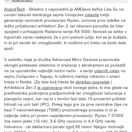
- Skladno z napovedmi je AMDjeva šefica Lisa Su na
AnandTech
uvodni tiskovki letošnjega sejma Computex
najavila
tretjo
generacijo centralnih procesorjev Ryzen, oziroma prve izdelke na
težko pričakovani arhitekturi Zen 2, ter obenem ponudila še hiter
vpogled v prihajajoče Radeone serije RX 5000. Novosti se lahko v
trgovinah zares nadejamo že v prvi polovici julija, kot se je šušljalo,
in to pri cenah ter zmogljivostih, ki vodilnim pri Intelu ne bodo dale
spati.
V začetku maja je družba Advanced Micro Devices praznovala
okroglo petdeseto obletnico in srečanje z abrahamom so počastili
na za uporabnike najboljši možni način - s serijo
udarnih najav
na
sejmu Computex v Tajpeju, ki odločno mečejo rokavico v smeri
Intela in Nvidie. (Za tiste bolj hiteče še
skrajšan posnetek
.)
Arhitektura Zen 2
je zasnovana
okoli novega jedra, ki ima glede na
predhodnika podvojena predpomnilnik ter zmogljivost računanja s
plavajočo vejico, kar naj bi v končni fazi dalo 15-procentni pribitek
hitrosti na urin takt (IPC). Poleg tega gre za prve centralne čipe na
bazi 7-nanometrskega (TSMC) proizvodnega procesa in to je
najbolje vidno pri prvem najavljenem procesorju: Ryzen 7 3700X
ima osem jeder (16 niti), 3,6 GHz osnovno in 4,4 GHz navito
frekvenco - ob deklarirani porabi zgolj 65 vatov! Njegov močnejši