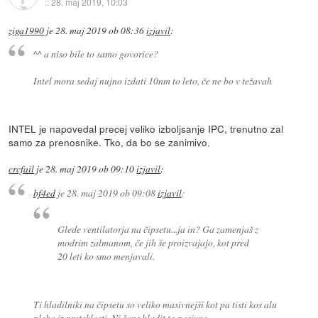
::
28. maj 2019, 10:03
ziga1990
je
28. maj 2019 ob 08:36
izjavil
:
^^ a niso bile to samo govorice?
Intel mora sedaj nujno izdati 10nm to leto, če ne bo v težavah
INTEL je napovedal precej veliko izboljsanje IPC, trenutno zal
samo za prenosnike. Tko, da bo se zanimivo.
crcfail
je
28. maj 2019 ob 09:10
izjavil
:
bf4ed
je
28. maj 2019 ob 09:08
izjavil
:
Glede ventilatorja na čipsetu...ja in? Ga zamenjaš z
modrim zalmanom, če jih še proizvajajo, kot pred
20 leti ko smo menjavali.
Ti hladilniki na čipsetu so veliko masivnejši kot pa tisti kos alu
pleha iz preteklosti. Ni šans hladit to pasivno.