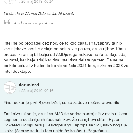
::
28. maj 2019, 00:24
FireSnake
je
27. maj 2019 ob 22:38
izjavil
:
Konkurenca se zaostruje.
Intel ne bo propadel čez noč, če to kdo čaka. Pravzaprav ta hip
vse njehove fabrike delajo na polno. Je pa res, da ta njihov 10nm
proces, ki bi naj bil boljši od AMDjevega nekako ne rata. Baje zdaj
bo ratal, ker baje zdaj kar dva Intel tima delata na tem. Da se ne
bo kdo polulal v hlače, to bo vidno šele 2021 leta, oziroma 2023 za
Intel desktope.
darkolord
::
28. maj 2019, 00:46
Fino, odkar je prvi Ryzen izšel, so se zadeve močno prevetrile.
Zanimivo mi pa je, da nima AMD še vedno skoraj nič v malo nižjem
segmentu sestavljenih računalnikov. Že na njihovi strani
Ryzen
Powered Computers | Desktops and Laptops
se vidi, kako boga je
izbira (čeprav se tu in tam najde še kakšen). Pogrešam