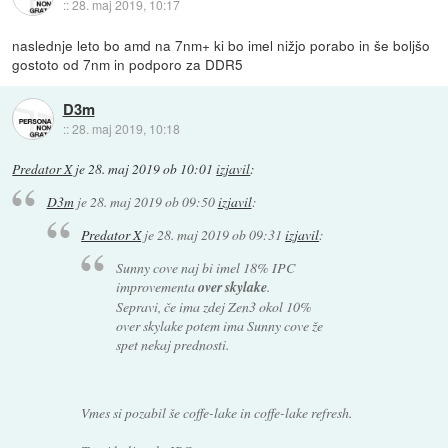
::
28. maj 2019, 10:17
naslednje leto bo amd na 7nm+ ki bo imel nižjo porabo in še boljšo
gostoto od 7nm in podporo za DDR5
D3m
::
28. maj 2019, 10:18
Predator X
je
28. maj 2019 ob 10:01
izjavil
:
D3m
je
28. maj 2019 ob 09:50
izjavil
:
Predator X
je
28. maj 2019 ob 09:31
izjavil
:
Sunny cove naj bi imel 18% IPC
improvementa
over skylake
.
Sepravi, če ima zdej Zen3 okol 10%
over skylake potem ima Sunny cove že
spet nekaj prednosti.
Vmes si pozabil še coffe-lake in coffe-lake refresh.