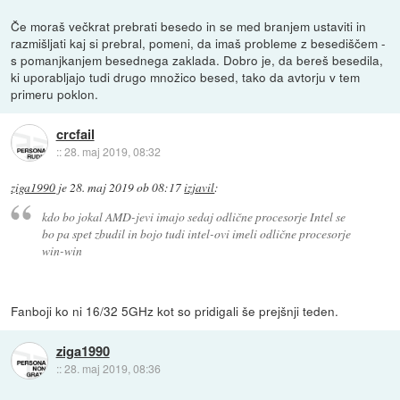
Če moraš večkrat prebrati besedo in se med branjem ustaviti in
razmišljati kaj si prebral, pomeni, da imaš probleme z besediščem -
s pomanjkanjem besednega zaklada. Dobro je, da bereš besedila,
ki uporabljajo tudi drugo množico besed, tako da avtorju v tem
primeru poklon.
crcfail
::
28. maj 2019, 08:32
ziga1990
je
28. maj 2019 ob 08:17
izjavil
:
kdo bo jokal AMD-jevi imajo sedaj odlične procesorje Intel se
bo pa spet zbudil in bojo tudi intel-ovi imeli odlične procesorje
win-win
Fanboji ko ni 16/32 5GHz kot so pridigali še prejšnji teden.
ziga1990
::
28. maj 2019, 08:36