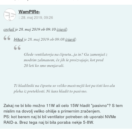
WamPIRe-
::
28. maj 2019, 09:26
crcfail
je
28. maj 2019 ob 09:10
izjavil
:
bf4ed
je
28. maj 2019 ob 09:08
izjavil
:
Glede ventilatorja na čipsetu...ja in? Ga zamenjaš z
modrim zalmanom, če jih še proizvajajo, kot pred
20 leti ko smo menjavali.
Ti hladilniki na čipsetu so veliko masivnejši kot pa tisti kos alu
pleha iz preteklosti. Ni šans hladit to pasivno.
Zakaj ne bi bilo možno 11W ali celo 15W hladit "pasivno"? S tem
mislim na dovolj veliko ohišje s primernim zračenjem.
PS: kot berem naj bi bil ventilator potreben ob uporabi NVMe
RAID-a. Brez tega naj bi bila poraba nekje 5-8W.