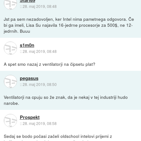
Stari89
::
28. maj 2019, 08:48
Jst pa sem nezadovoljen, ker Intel nima pametnega odgovora. Če
bi ga imeli, Lisa Su najavila 16-jedrne procesorje za 500$, ne 12-
jedrnih. Buuu
s1m0n
::
28. maj 2019, 08:48
A spet smo nazaj z ventilatorji na čipsetu plat?
pegasus
::
28. maj 2019, 08:50
Ventilatorji na cpuju so že znak, da je nekaj v tej industriji hudo
narobe.
Prospekt
::
28. maj 2019, 08:58
Sedaj se bodo počasi začeli oldschool intelovi prijemi z