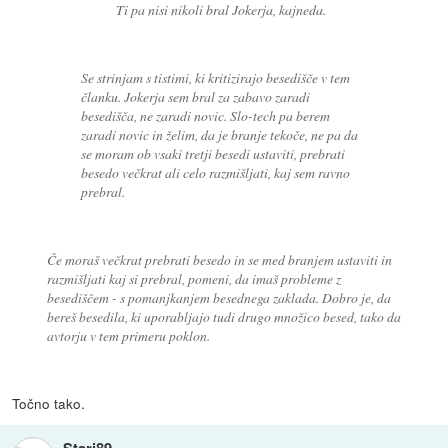
Ti pa nisi nikoli bral Jokerja, kajneda.
Se strinjam s tistimi, ki kritizirajo besedišče v tem
članku. Jokerja sem bral za zabavo zaradi
besedišča, ne zaradi novic. Slo-tech pa berem
zaradi novic in želim, da je branje tekoče, ne pa da
se moram ob vsaki tretji besedi ustaviti, prebrati
besedo večkrat ali celo razmišljati, kaj sem ravno
prebral.
Če moraš večkrat prebrati besedo in se med branjem ustaviti in
razmišljati kaj si prebral, pomeni, da imaš probleme z
besediščem - s pomanjkanjem besednega zaklada. Dobro je, da
bereš besedila, ki uporabljajo tudi drugo množico besed, tako da
avtorju v tem primeru poklon.
Točno tako.