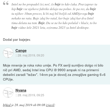
Intel ne bo propadel čez noč, če
baje
to kdo čaka. Pravzaprav ta
hip
baje
vse njehove fabrike delajo na polno. Je pa res, da
baje
ta njihov 10nm proces, ki bi naj bil boljši od AMDjevega
baje
nekako ne rata. Baje zdaj bo ratal, ker baje zdaj kar dva Intel
tima delata na tem.
Baje.
Da se ne bo kdo polulal v hlače, to bo
baje
vidno šele 2021 leta, oziroma 2023 za Intel desktope.
Dodal par bajejev.
Cange
::
28. maj 2019, 09:20
Moje mnenje je roka roko umije. Po FX seriji sumljivo dolgo ni bilo
nič pri AMD, sedaj Intel ima CPU i9 9900 ampak ni na primerni
debelini zaradi "težav". 14nm pa je dovolj za zmogljive gaming 6+6
CPUje.
Nyana
::
28. maj 2019, 09:25
bf4ed
je
28. maj 2019 ob 09:08
izjavil
: