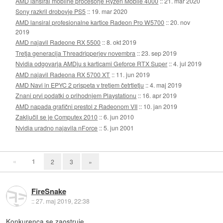
AMD lansiral mobilne procesorje Ryzen Mobile 4000
::
21. mar 2020
Sony razkril drobovje PS5
::
19. mar 2020
AMD lansiral profesionalne kartice Radeon Pro W5700
::
20. nov
2019
AMD najavil Radeone RX 5500
::
8. okt 2019
Tretja generacija Threadripperjev novembra
::
23. sep 2019
Nvidia odgovarja AMDju s karticami Geforce RTX Super
::
4. jul 2019
AMD najavil Radeona RX 5700 XT
::
11. jun 2019
AMD Navi in EPYC 2 prispeta v tretjem četrtletju
::
4. maj 2019
Znani prvi podatki o prihodnjem Playstationu
::
16. apr 2019
AMD napada grafični prestol z Radeonom VII
::
10. jan 2019
Zaključil se je Computex 2010
::
6. jun 2010
Nvidia uradno najavila nForce
::
5. jun 2001
«
1
2
3
»
FireSnake
::
27. maj 2019, 22:38
Konkurenca se zaostruje.