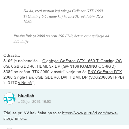
Da da, vzeti moram kaj takega GeForce GTX 1660
Ti Gaming OC, samo kaj ko za 20€ več dobim RTX
2060.
Prosim link za 2060 po ceni 290 EUR, ker se cene začnejo od
335 dalje
Odrasti...
310€ je najcenejša...
Gigabyte GeForce GTX 1660 Ti Gaming OC
6G, 6GB GDDR6, HDMI, 3x DP (GV-N166TGAMING OC-6GD)
338€ se začno RTX 2060 v avstriji verjetno če
PNY GeForce RTX
2060 Single Fan, 6GB GDDR6, DVI, HDMI, DP (VCG20606SFPPB)
in 317€
v Nemčiji
bluefish
::
25. jun 2019, 16:53
Zdaj se pri NV itak čaka na tole:
https://www.guru3d.com/news-
story/rumor...