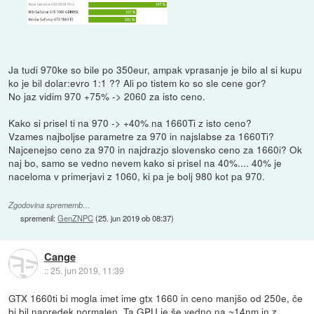
Ja tudi 970ke so bile po 350eur, ampak vprasanje je bilo al si kupu
ko je bil dolar:evro 1:1 ?? Ali po tistem ko so sle cene gor?
No jaz vidim 970 +75% -> 2060 za isto ceno.
Kako si prisel ti na 970 -> +40% na 1660Ti z isto ceno?
Vzames najboljse parametre za 970 in najslabse za 1660Ti?
Najcenejso ceno za 970 in najdrazjo slovensko ceno za 1660i? Ok
naj bo, samo se vedno nevem kako si prisel na 40%.... 40% je
naceloma v primerjavi z 1060, ki pa je bolj 980 kot pa 970.
Zgodovina sprememb…
spremenil:
GenZNPC
(
25. jun 2019 ob 08:37
)
Cange
::
25. jun 2019, 11:39
GTX 1660ti bi mogla imet ime gtx 1660 in ceno manjšo od 250e, če
bi bil napredek normalen. Ta GPU je še vedno na ~14nm in z