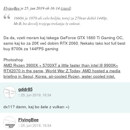
FlyingBee
je
25. jun 2019 ob 16:14
izjavil
:
1660ti je 1070 ali celo boljša, torej za 270eur dobiš 1440p.
Mr.B, bo dovolj tvojega trolanja že enkrat.
Da da, vzeti moram kaj takega GeForce GTX 1660 Ti Gaming OC,
samo kaj ko za 20€ več dobim RTX 2060. Nekako tako kot full best
buy 8700k za 144FPS gaming
Photoshop
AMD Ryzen 3900X + 5700XT a little faster than intel i9 9900K+
RTX2070 in the game, World War Z.Today, AMD hosted a media
briefing in Seoul, Korea. air-cooled Ryzen, water cooled intel.
gddr85
::
25. jun 2019, 16:34
dx11? damn, kaj bo šele z vulkan =)
FlyingBee
::
25. jun 2019, 16:34