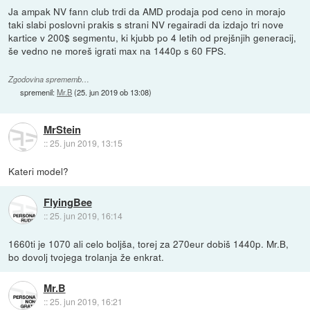
Ja ampak NV fann club trdi da AMD prodaja pod ceno in morajo
taki slabi poslovni prakis s strani NV regairadi da izdajo tri nove
kartice v 200$ segmentu, ki kjubb po 4 letih od prejšnjih generacij,
še vedno ne moreš igrati max na 1440p s 60 FPS.
Zgodovina sprememb…
spremenil:
Mr.B
(
25. jun 2019 ob 13:08
)
MrStein
::
25. jun 2019, 13:15
Kateri model?
FlyingBee
::
25. jun 2019, 16:14
1660ti je 1070 ali celo boljša, torej za 270eur dobiš 1440p. Mr.B,
bo dovolj tvojega trolanja že enkrat.
Mr.B
::
25. jun 2019, 16:21