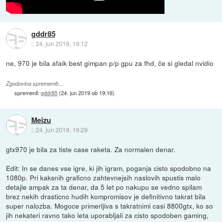
gddr85
::
24. jun 2019, 19:12
ne, 970 je bila afaik best gimpan p/p gpu za fhd, če si gledal nvidio
Zgodovina sprememb…
spremenil:
gddr85
(
24. jun 2019 ob 19:16
)
Meizu
::
24. jun 2019, 19:29
gtx970 je bila za tiste case raketa. Za normalen denar.
Edit: In se danes vse igre, ki jih igram, poganja cisto spodobno na
1080p. Pri kaksnih graficno zahtevnejsih naslovih spustis malo
detajle ampak za ta denar, da 5 let po nakupu se vedno spilam
brez nekih drasticno hudih kompromisov je definitivno takrat bila
super nalozba. Mogoce primerljiva s takratnimi casi 8800gtx, ko so
jih nekateri ravno tako leta uporabljali za cisto spodoben gaming,