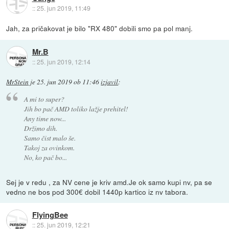
::
25. jun 2019, 11:49
Jah, za pričakovat je bilo "RX 480" dobili smo pa pol manj.
Mr.B
::
25. jun 2019, 12:14
MrStein
je
25. jun 2019 ob 11:46
izjavil
:
A mi to super?
Jih bo pač AMD toliko lažje prehitel!
Any time now...
Držimo dih.
Samo čist malo še.
Takoj za ovinkom.
No, ko pač bo...
Sej je v redu , za NV cene je kriv amd.Je ok samo kupi nv, pa se
vedno ne bos pod 300€ dobil 1440p kartico iz nv tabora.
FlyingBee
::
25. jun 2019, 12:21