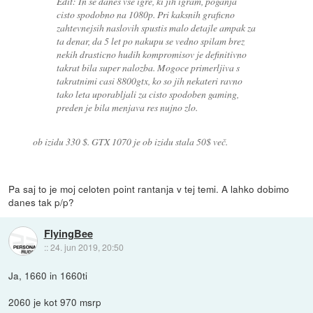
Edit: In se danes vse igre, ki jih igram, poganja
cisto spodobno na 1080p. Pri kaksnih graficno
zahtevnejsih naslovih spustis malo detajle ampak za
ta denar, da 5 let po nakupu se vedno spilam brez
nekih drasticno hudih kompromisov je definitivno
takrat bila super nalozba. Mogoce primerljiva s
takratnimi casi 8800gtx, ko so jih nekateri ravno
tako leta uporabljali za cisto spodoben gaming,
preden je bila menjava res nujno zlo.
ob izidu 330 $. GTX 1070 je ob izidu stala 50$ več.
Pa saj to je moj celoten point rantanja v tej temi. A lahko dobimo
danes tak p/p?
FlyingBee
::
24. jun 2019, 20:50
Ja, 1660 in 1660ti
2060 je kot 970 msrp