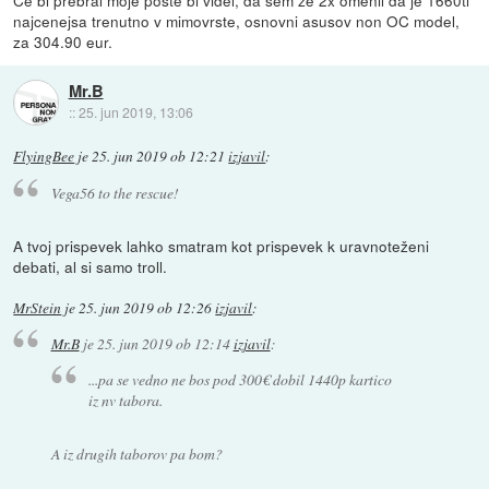
Ce bi prebral moje poste bi videl, da sem ze 2x omenil da je 1660ti
najcenejsa trenutno v mimovrste, osnovni asusov non OC model,
za 304.90 eur.
Mr.B
::
25. jun 2019, 13:06
FlyingBee
je
25. jun 2019 ob 12:21
izjavil
:
Vega56 to the rescue!
A tvoj prispevek lahko smatram kot prispevek k uravnoteženi
debati, al si samo troll.
MrStein
je
25. jun 2019 ob 12:26
izjavil
:
Mr.B
je
25. jun 2019 ob 12:14
izjavil
:
...pa se vedno ne bos pod 300€ dobil 1440p kartico
iz nv tabora.
A iz drugih taborov pa bom?