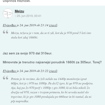
Doprinos treznosti.
Meizu
::
25. jun 2019, 00:41
FlyingBee
je
24. jun 2019 ob 23:14
izjavil
:
Meizu, težava je v tem, da se ti zdi, kot da je 970 pred 5 leti isto
stala kot zdaj 1660ti.
Jaz sem za svojo 970 dal 310eur.
Mimovrste je trenutno najcenejsi ponudnik 1660ti za 305eur. Torej?
FlyingBee
je
24. jun 2019 ob 23:22
izjavil
:
Potem je še recimo, da želi nekdo na 1440p monitorju igrat
60fps, kot je z 970 na 1080p. Pa dx12 igro, ki ga 970 ne podpira.
Aja, kaj pa 2x 970 perf v 1080p z gtx 1080, ki ni bila nikoli 2x
dražja od 970, razen v tvojem primeru, ko bi seveda našel slo
trgovino, ki je gtx 1080 prodajala po 660eur in bi rantal, da ni
p/p napredka.