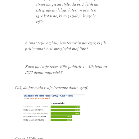
street magican style, da po 5 letih na
isti grafični delajo latest in greatest
igre kot tiste, ki so z izidom konzole
izšle.
A imas tezave z branjem testov in povezav, ki jih
prilimamo? A si spregledal moj link?
Kako po tvoje reces 40% pohitritvi v 5ih letih za
ISTI denar napredek?
Cak, da jaz malo tvoje izracune dam v graf:
Cena: 270Eurov