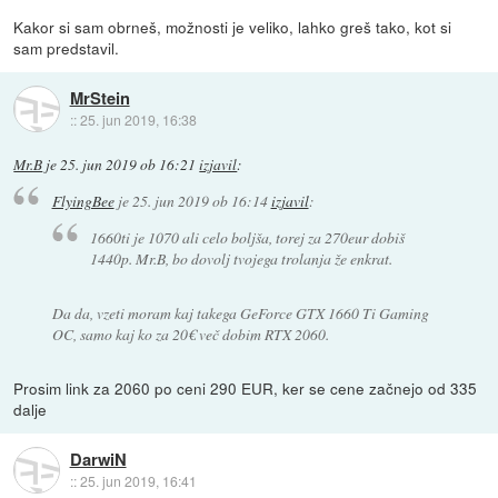
Kakor si sam obrneš, možnosti je veliko, lahko greš tako, kot si
sam predstavil.
MrStein
::
25. jun 2019, 16:38
Mr.B
je
25. jun 2019 ob 16:21
izjavil
:
FlyingBee
je
25. jun 2019 ob 16:14
izjavil
:
1660ti je 1070 ali celo boljša, torej za 270eur dobiš
1440p. Mr.B, bo dovolj tvojega trolanja že enkrat.
Da da, vzeti moram kaj takega GeForce GTX 1660 Ti Gaming
OC, samo kaj ko za 20€ več dobim RTX 2060.
Prosim link za 2060 po ceni 290 EUR, ker se cene začnejo od 335
dalje
DarwiN
::
25. jun 2019, 16:41