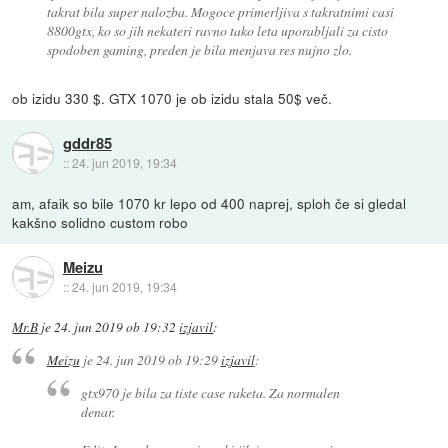
takrat bila super nalozba. Mogoce primerljiva s takratnimi casi
8800gtx, ko so jih nekateri ravno tako leta uporabljali za cisto
spodoben gaming, preden je bila menjava res nujno zlo.
ob izidu 330 $. GTX 1070 je ob izidu stala 50$ več.
gddr85
::
24. jun 2019, 19:34
am, afaik so bile 1070 kr lepo od 400 naprej, sploh če si gledal
kakšno solidno custom robo
Meizu
::
24. jun 2019, 19:34
Mr.B
je
24. jun 2019 ob 19:32
izjavil
:
Meizu
je
24. jun 2019 ob 19:29
izjavil
:
gtx970 je bila za tiste case raketa. Za normalen
denar.