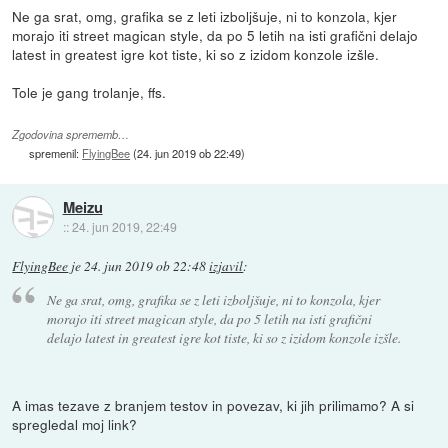
Ne ga srat, omg, grafika se z leti izboljšuje, ni to konzola, kjer
morajo iti street magican style, da po 5 letih na isti grafični delajo
latest in greatest igre kot tiste, ki so z izidom konzole izšle.
Tole je gang trolanje, ffs.
Zgodovina sprememb…
spremenil:
FlyingBee
(
24. jun 2019 ob 22:49
)
Meizu
::
24. jun 2019, 22:49
FlyingBee
je
24. jun 2019 ob 22:48
izjavil
:
Ne ga srat, omg, grafika se z leti izboljšuje, ni to konzola, kjer
morajo iti street magican style, da po 5 letih na isti grafični
delajo latest in greatest igre kot tiste, ki so z izidom konzole izšle.
A imas tezave z branjem testov in povezav, ki jih prilimamo? A si
spregledal moj link?