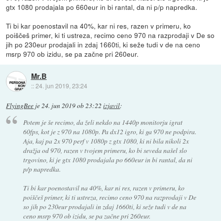
gtx 1080 prodajala po 660eur in bi rantal, da ni p/p napredka.
Ti bi kar poenostavil na 40%, kar ni res, razen v primeru, ko
poiščeš primer, ki ti ustreza, recimo ceno 970 na razprodaji v De so
jih po 230eur prodajali in zdaj 1660ti, ki seže tudi v de na ceno
msrp 970 ob izidu, se pa začne pri 260eur.
Mr.B
::
24. jun 2019, 23:24
FlyingBee
je
24. jun 2019 ob 23:22
izjavil
:
Potem je še recimo, da želi nekdo na 1440p monitorju igrat
60fps, kot je z 970 na 1080p. Pa dx12 igro, ki ga 970 ne podpira.
Aja, kaj pa 2x 970 perf v 1080p z gtx 1080, ki ni bila nikoli 2x
dražja od 970, razen v tvojem primeru, ko bi seveda našel slo
trgovino, ki je gtx 1080 prodajala po 660eur in bi rantal, da ni
p/p napredka.
Ti bi kar poenostavil na 40%, kar ni res, razen v primeru, ko
poiščeš primer, ki ti ustreza, recimo ceno 970 na razprodaji v De
so jih po 230eur prodajali in zdaj 1660ti, ki seže tudi v de na
ceno msrp 970 ob izidu, se pa začne pri 260eur.