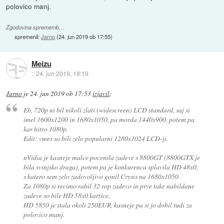
polovico manj.
Zgodovina sprememb…
spremenil:
Jarno
(
24. jun 2019 ob 17:55
)
Meizu
::
24. jun 2019, 18:19
Jarno
je
24. jun 2019 ob 17:53
izjavil
:
Eh, 720p ni bil nikoli zlati (widescreen) LCD standard, saj si
imel 1600x1200 in 1680x1050, pa morda 1440x900, potem pa
kar hitro 1080p.
Edit: vmes so bili zelo popularni 1280x1024 LCD-ji.
nVidia je kasneje malce pocenila zadeve s 8800GT (8800GTX je
bila svinjsko draga), potem pa je konkurenca splavila HD 48x0,
s katero sem zelo zadovoljivo gonil Crysis na 1680x1050.
Za 1080p si recimo rabil 32 rop zadevo in prve take nabildane
zadeve so bile HD 58x0 kartice.
HD 5850 je stala okoli 250EUR, kasneje pa si jo dobil tudi za
polovico manj.