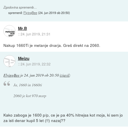
Zgodovina sprememb…
spremenil:
FlyingBee
(
24. jun 2019 ob 20:50
)
Mr.B
::
24. jun 2019, 21:31
Nakup 1660Ti je metanje dnarja. Greš direkt na 2060.
Meizu
::
24. jun 2019, 22:32
FlyingBee
je
24. jun 2019 ob 20:50
izjavil
:
Ja, 1660 in 1660ti
2060 je kot 970 msrp
Kako zaboga je 1600 p/p, ce je pa 40% hitrejsa kot moja, ki sem jo
za isti denar kupil 5 let (!!) nazaj??