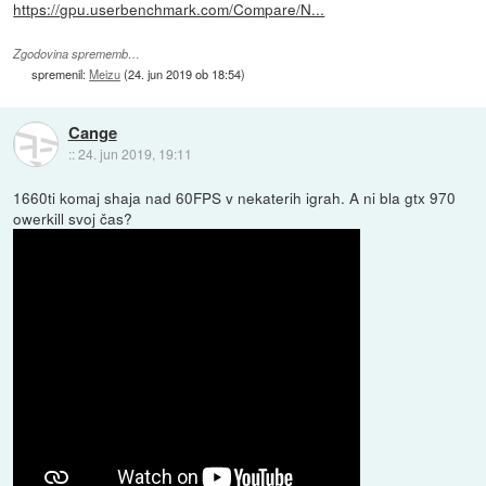
https://gpu.userbenchmark.com/Compare/N...
Zgodovina sprememb…
spremenil:
Meizu
(
24. jun 2019 ob 18:54
)
Cange
::
24. jun 2019, 19:11
1660ti komaj shaja nad 60FPS v nekaterih igrah. A ni bla gtx 970
owerkill svoj čas?