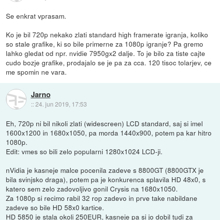
Se enkrat vprasam.
Ko je bil 720p nekako zlati standard high framerate igranja, koliko
so stale grafike, ki so bile primerne za 1080p igranje? Pa gremo
lahko gledat od npr. nvidie 7950gx2 dalje. To je bilo za tiste cajte
cudo bozje grafike, prodajalo se je pa za cca. 120 tisoc tolarjev, ce
me spomin ne vara.
Jarno
::
24. jun 2019, 17:53
Eh, 720p ni bil nikoli zlati (widescreen) LCD standard, saj si imel
1600x1200 in 1680x1050, pa morda 1440x900, potem pa kar hitro
1080p.
Edit: vmes so bili zelo popularni 1280x1024 LCD-ji.
nVidia je kasneje malce pocenila zadeve s 8800GT (8800GTX je
bila svinjsko draga), potem pa je konkurenca splavila HD 48x0, s
katero sem zelo zadovoljivo gonil Crysis na 1680x1050.
Za 1080p si recimo rabil 32 rop zadevo in prve take nabildane
zadeve so bile HD 58x0 kartice.
HD 5850 je stala okoli 250EUR, kasneje pa si jo dobil tudi za