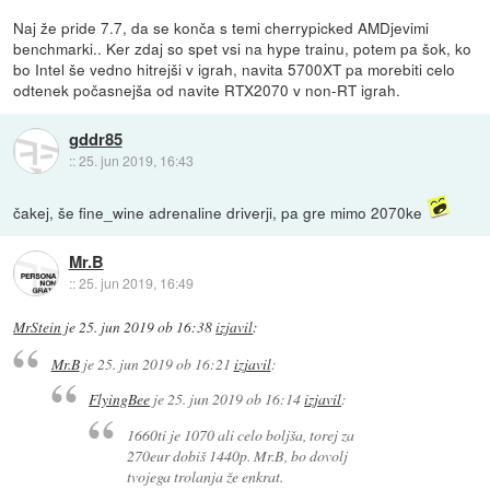
Naj že pride 7.7, da se konča s temi cherrypicked AMDjevimi
benchmarki.. Ker zdaj so spet vsi na hype trainu, potem pa šok, ko
bo Intel še vedno hitrejši v igrah, navita 5700XT pa morebiti celo
odtenek počasnejša od navite RTX2070 v non-RT igrah.
gddr85
::
25. jun 2019, 16:43
čakej, še fine_wine adrenaline driverji, pa gre mimo 2070ke
Mr.B
::
25. jun 2019, 16:49
MrStein
je
25. jun 2019 ob 16:38
izjavil
:
Mr.B
je
25. jun 2019 ob 16:21
izjavil
:
FlyingBee
je
25. jun 2019 ob 16:14
izjavil
:
1660ti je 1070 ali celo boljša, torej za
270eur dobiš 1440p. Mr.B, bo dovolj
tvojega trolanja že enkrat.