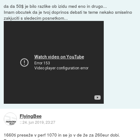
da da 50$ je bilo razlike ob izidu med eno in drugo...
Imam obcutek da je tvoj doprinos debati te teme nekako smiselno
zakjuciti s sledecim posnetkom...
FlyingBee
::
24. jun 2019, 23:27
1660ti preseže v perf 1070 in se jo v de že za 260eur dobi.