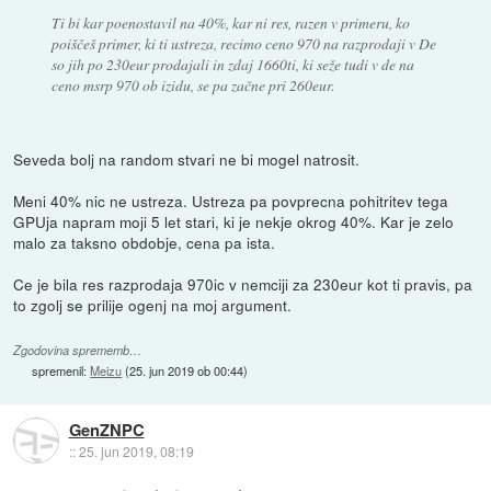
Ti bi kar poenostavil na 40%, kar ni res, razen v primeru, ko
poiščeš primer, ki ti ustreza, recimo ceno 970 na razprodaji v De
so jih po 230eur prodajali in zdaj 1660ti, ki seže tudi v de na
ceno msrp 970 ob izidu, se pa začne pri 260eur.
Seveda bolj na random stvari ne bi mogel natrosit.
Meni 40% nic ne ustreza. Ustreza pa povprecna pohitritev tega
GPUja napram moji 5 let stari, ki je nekje okrog 40%. Kar je zelo
malo za taksno obdobje, cena pa ista.
Ce je bila res razprodaja 970ic v nemciji za 230eur kot ti pravis, pa
to zgolj se prilije ogenj na moj argument.
Zgodovina sprememb…
spremenil:
Meizu
(
25. jun 2019 ob 00:44
)
GenZNPC
::
25. jun 2019, 08:19