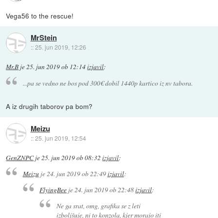
Vega56 to the rescue!
MrStein
::
25. jun 2019, 12:26
Mr.B
je
25. jun 2019 ob 12:14
izjavil
:
...pa se vedno ne bos pod 300€ dobil 1440p kartico iz nv tabora.
A iz drugih taborov pa bom?
Meizu
::
25. jun 2019, 12:54
GenZNPC
je
25. jun 2019 ob 08:32
izjavil
:
Meizu
je
24. jun 2019 ob 22:49
izjavil
:
FlyingBee
je
24. jun 2019 ob 22:48
izjavil
:
Ne ga srat, omg, grafika se z leti
izboljšuje, ni to konzola, kjer morajo iti