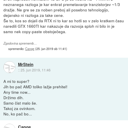
neznanega razloga je kar enkrat premetavanje tranzistorjev ~1/3
dražje. Ne gre se za noben preboj ali posebno tehnologijo,
dejansko ni razloga za take cene.
Še to, kos so dojeli da RTX ni to kar so hotli so v zelo kratkem času
naredili GTX 1660TI kar nakazuje da razvoja sploh ni bilo in je
samo nek copy-paste obstoječega.
Zgodovina sprememb…
spremenilo:
Cange
(
25. jun 2019 ob 11:41
)
MrStein
::
25. jun 2019, 11:46
A mi to super?
Jih bo pač AMD toliko lažje prehitel!
Any time now...
Držimo dih.
Samo čist malo še.
Takoj za ovinkom.
No, ko pač bo...
Cange