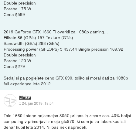
Double precision
Poraba 175 W
Cena $599
2019 GeForce GTX 1660 Ti overkil za 1080p gaming...
Fillrate 86 (GP/s) 157 Texture (GT/s)
Bandwidth (GB/s) 288 (GB/s)
Processing power (GFLOPS) 5 437.44 Single precision 169.92
Double precision
Poraba 120 W
Cena $279
Sedaj si pa poglejete ceno GTX 690, toliko si moral dati za 1080p
full experiance leta 2012.
Meizu
::
24. jun 2019, 18:54
Tale 1660ti stane najcenejsa 305€ pri nas in zmore cca. 40% boljsi
computing v primerjavi z mojo gtx970, ki sem jo za takorekoc isti
denar kupil leta 2014. Ni bas nek napredek.