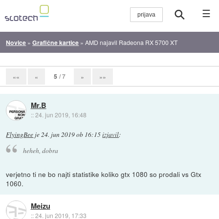
☰
Novice
»
Grafične kartice
»
AMD najavil Radeona RX 5700 XT
5
/ 7
««
«
»
»»
Mr.B
::
24. jun 2019, 16:48
FlyingBee
je
24. jun 2019 ob 16:15
izjavil
:
heheh, dobra
verjetno ti ne bo najti statistike koliko gtx 1080 so prodali vs Gtx
1060.
Meizu
::
24. jun 2019, 17:33