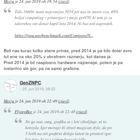
Meizu
je
24. jun 2019 ob 18:54
izjavil
:
Tale 1660ti stane najcenejsa 305€ pri nas in zmore cca. 40%
boljsi computing v primerjavi z mojo gtx970, ki sem jo za
takorekoc isti denar kupil leta 2014. Ni bas nek napredek.
https://gpu.userbenchmark.com/Compare/N...
Boli nas kurac kolko stane prinas, pred 2014 je pa bilo dolar evro
tut ene na oko 20% v obratnem razmerju, kot danes ja.
Pred 2014 je bil nasplosno hardware najcenejsi, potem je pa
instantno slo gor, pa ne samo graficne.
GenZNPC
::
25. jun 2019, 08:32
Meizu
je
24. jun 2019 ob 22:49
izjavil
:
FlyingBee
je
24. jun 2019 ob 22:48
izjavil
:
Ne ga srat, omg, grafika se z leti izboljšuje, ni to
konzola, kjer morajo iti street magican style, da po
5 letih na isti grafični delajo latest in greatest igre
kot tiste, ki so z izidom konzole izšle.