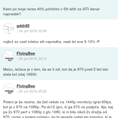
Kako po tvoje reces 40% pohitritvi v 5ih letih za ISTI denar
napredek?
gddr85
::
24. jun 2019, 22:56
najbrž so vzeli intelov stil napredka, vsak let ene 5-10% :P
FlyingBee
::
24. jun 2019, 23:14
Meizu, težava je v tem, da se ti zdi, kot da je 970 pred 5 leti isto
stala kot zdaj 1660ti.
FlyingBee
::
24. jun 2019, 23:22
Potem je še recimo, da želi nekdo na 1440p monitorju igrat 60fps,
kot je z 970 na 1080p. Pa dx12 igro, ki ga 970 ne podpira. Aja, kaj
pa 2x 970 perf v 1080p z gtx 1080, ki ni bila nikoli 2x dražja od
970, razen v tvojem primeru, ko bi seveda našel slo trgovino, ki je