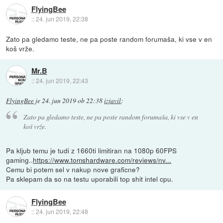
FlyingBee
::
24. jun 2019, 22:38
Zato pa gledamo teste, ne pa poste random forumaša, ki vse v en
koš vrže.
Mr.B
::
24. jun 2019, 22:43
FlyingBee
je
24. jun 2019 ob 22:38
izjavil
:
Zato pa gledamo teste, ne pa poste random forumaša, ki vse v en
koš vrže.
Pa kljub temu je tudi z 1660ti limitiran na 1080p 60FPS
gaming..
https://www.tomshardware.com/reviews/nv...
Cemu bi potem sel v nakup nove graficne?
Pa sklepam da so na testu uporabili top shit intel cpu.
FlyingBee
::
24. jun 2019, 22:48