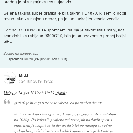
preden je bila menjava res nujno zlo.
Se ena taksna super grafika je bila takrat HD4870, ki sem jo dobil
ravno tako za majhen denar, pa je tudi nekaj let veselo zvecila.
Edit no.37: HD4870 se spomnem, da me je takrat stala manj, kot
sem dobil za rabljeno 9800GTX, bila je pa nedvomno precej boljsi
GPU.
Zgodovina sprememb…
spremenil:
Meizu
(
24. jun 2019 ob 19:33
)
Mr.B
::
24. jun 2019, 19:32
Meizu
je
24. jun 2019 ob 19:29
izjavil
:
gtx970 je bila za tiste case raketa. Za normalen denar.
Edit: In se danes vse igre, ki jih igram, poganja cisto spodobno
na 1080p. Pri kaksnih graficno zahtevnejsih naslovih spustis
malo detajle ampak za ta denar, da 5 let po nakupu se vedno
spilam brez nekih drasticno hudih kompromisov je definitivno