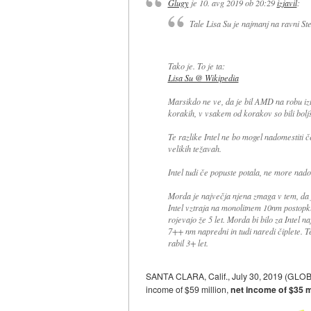
Glugy
je
10. avg 2019 ob 20:29
izjavil
:
Tale Lisa Su je najmanj na ravni Ste
Tako je. To je ta:
Lisa Su @ Wikipedia
Marsikdo ne ve, da je bil AMD na robu izu
korakih, v vsakem od korakov so bili boljši
Te razlike Intel ne bo mogel nadomestiti č
velikih težavah.
Intel tudi če popuste potala, ne more nadom
Morda je največja njena zmaga v tem, da j
Intel vztraja na monolitnem 10nm postopku
rojevajo že 5 let. Morda bi bilo za Intel 
7++ nm napredni in tudi naredi čiplete. T
rabil 3+ let.
SANTA CLARA, Calif., July 30, 2019 (GLOB
income of $59 million,
net income of $35 m