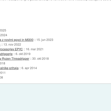
 2025
 2024
 z novimi epyci in MI300
::
15. jun 2023
4
::
13. nov 2022
 procesorjev EPYC
::
16. mar 2021
dripperje
::
6. okt 2019
ev Ryzen Threadripper
::
30. okt 2018
2018
alnike prihaja
::
6. apr 2014
2011
08