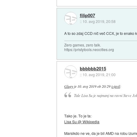
filip007
::
10. avg 2019, 20:58
A to so zdaj CCD nič več CCX, je to enako 
Zero games, zero talk.
https://pristytools.neocities.org
bbbbbb2015
::
10. avg 2019, 21:00
Glugy
je
10. avg 2019 ob 20:29
izjavil
:
Tale Lisa Su je najmanj na ravni Steve Job
Tako je. To je ta:
Lisa Su @ Wikipedia
Marsikdo ne ve, da je bil AMD na robu izumrtj