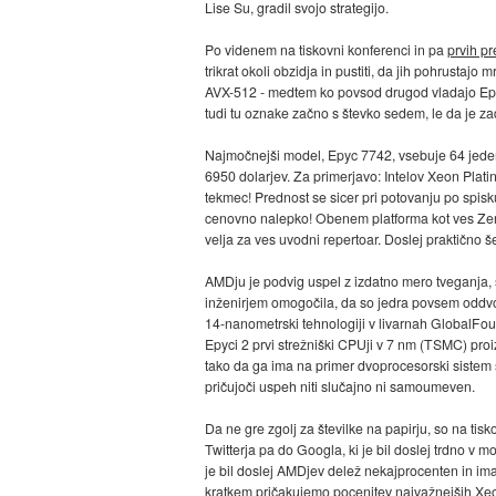
Lise Su, gradil svojo strategijo.
Po videnem na tiskovni konferenci in pa
prvih pr
trikrat okoli obzidja in pustiti, da jih pohrustaj
AVX-512 - medtem ko povsod drugod vladajo E
tudi tu oznake začno s števko sedem, le da je za
Najmočnejši model, Epyc 7742, vsebuje 64 jeder 
6950 dolarjev. Za primerjavo: Intelov Xeon Plati
tekmec! Prednost se sicer pri potovanju po spis
cenovno nalepko! Obenem platforma kot ves Zen 
velja za ves uvodni repertoar. Doslej praktično 
AMDju je podvig uspel z izdatno mero tveganja, sa
inženirjem omogočila, da so jedra povsem oddvoj
14-nanometrski tehnologiji v livarnah GlobalFou
Epyci 2 prvi strežniški CPUji v 7 nm (TSMC) proi
tako da ga ima na primer dvoprocesorski sistem s 
pričujoči uspeh niti slučajno ni samoumeven.
Da ne gre zgolj za številke na papirju, so na tisk
Twitterja pa do Googla, ki je bil doslej trdno v
je bil doslej AMDjev delež nekajprocenten in ima
kratkem pričakujemo pocenitev najvažnejših Xeo