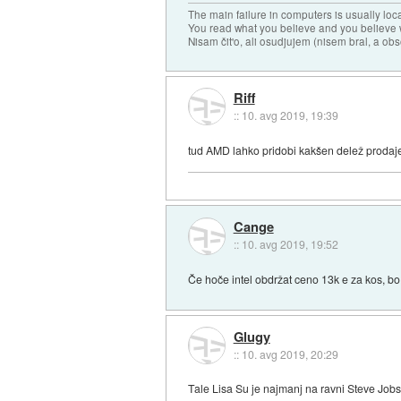
The main failure in computers is usually lo
You read what you believe and you believe w
Nisam čit'o, ali osudjujem (nisem bral, a ob
Riff
::
10. avg 2019, 19:39
tud AMD lahko pridobi kakšen delež prodaje 
Cange
::
10. avg 2019, 19:52
Če hoče intel obdržat ceno 13k e za kos, b
Glugy
::
10. avg 2019, 20:29
Tale Lisa Su je najmanj na ravni Steve Jobsa