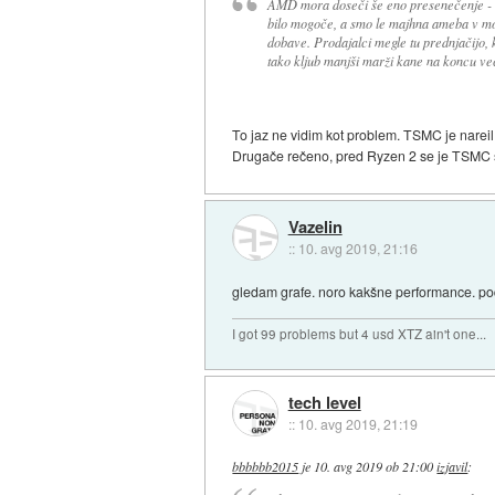
AMD mora doseči še eno presenečenje - z
bilo mogoče, a smo le majhna ameba v morj
dobave. Prodajalci megle tu prednjačijo, 
tako kljub manjši marži kane na koncu večja
To jaz ne vidim kot problem. TSMC je nareil 
Drugače rečeno, pred Ryzen 2 se je TSMC so
Vazelin
::
10. avg 2019, 21:16
gledam grafe. noro kakšne performance. pod
I got 99 problems but 4 usd XTZ ain't one...
tech level
::
10. avg 2019, 21:19
bbbbbb2015
je
10. avg 2019 ob 21:00
izjavil
: