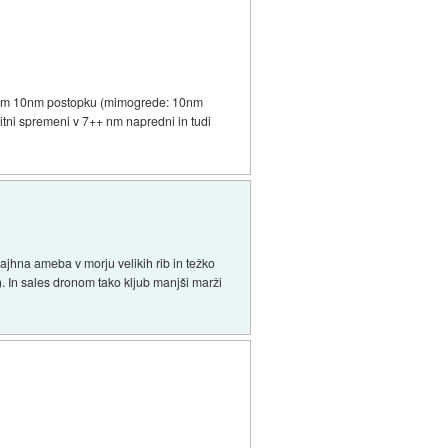
litnem 10nm postopku (mimogrede: 10nm
olitni spremeni v 7++ nm napredni in tudi
jhna ameba v morju velikih rib in težko
). In sales dronom tako kljub manjši marži