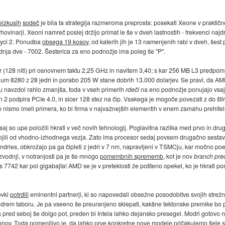
eizkusih
sodeč
je bila ta strategija razmeroma preprosta: posekati Xeone v praktičn
o mrhovinarji. Xeoni namreč poslej držijo primat le še v dveh lastnostih - frekvenci na
pyci 2. Ponudba
obsega 19 kosov
, od katerih jih je 13 namenjenih rabi v dveh, šes
dnja dve - 7002. Šesterica za eno podnožje ima poleg še "P".
(128 niti) pri osnovnem taktu 2,25 GHz in navitem 3,40; s kar 256 MB L3 predpomni
num 8280 z 28 jedri in porabo 205 W stane dobrih 13.000 dolarjev. Se pravi, da AMD z
ku navzdol rahlo zmanjša, toda v vseh primerih
rdeči
na eno podnožje ponujajo vsaj
2 podpira PCIe 4.0, in sicer 128 stez na čip. Vsakega je mogoče povezati z do št
še nismo imeli primera, ko bi firma v najvažnejših elementih v enem zamahu prehite
j so upe položili hkrati v več novih tehnologij. Poglavitna razlika med prvo in drug
ili od vhodno-izhodnega vezja. Zato ima procesor sedaj povsem drugačno sestavo: v 
ndries, obkrožajo pa ga čipleti z jedri v 7 nm, napravljeni v TSMCju, kar močno p
zvodnji, v notranjosti pa je še mnogo
pomembnih sprememb
, kot je nov
branch pred
7742 kar pol gigabajta! AMD se je v preteklosti že pošteno opekel, ko je hkrati pos
ovki
potrdili
eminentni partnerji, ki so napovedali obsežne posodobitve svojih strežni
 modrem taboru. Je pa vseeno še preuranjeno sklepati, kakšne tektonske premike bo 
 pred seboj še dolgo pot, preden bi Intela lahko dejansko presegel. Modri gotovo ne
nov. Toda pomenljivo je, da lahko prve konkretne nove modele pričakujemo šele s