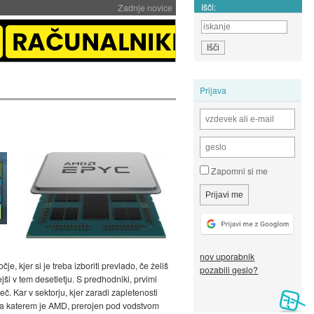
Išči:
Zadnje novice
Prijava
Zapomni si me
nov uporabnik
, kjer si je treba izboriti prevlado, če želiš
pozabili geslo?
ši v tem desetletju. S predhodniki, prvimi
č. Kar v sektorju, kjer zaradi zapletenosti
, na katerem je AMD, prerojen pod vodstvom