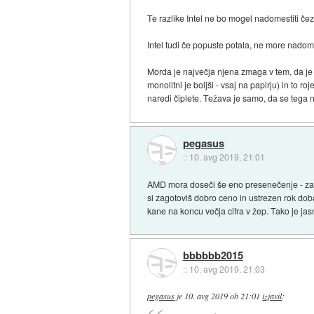
Te razlike Intel ne bo mogel nadomestiti čez
Intel tudi če popuste potala, ne more nadomes
Morda je največja njena zmaga v tem, da je
monolitni je boljši - vsaj na papirju) in to 
naredi čiplete. Težava je samo, da se tega ne
pegasus
::
10. avg 2019, 21:01
AMD mora doseči še eno presenečenje - zado
si zagotoviš dobro ceno in ustrezen rok doba
kane na koncu večja cifra v žep. Tako je jasn
bbbbbb2015
::
10. avg 2019, 21:03
pegasus
je
10. avg 2019 ob 21:01
izjavil
: