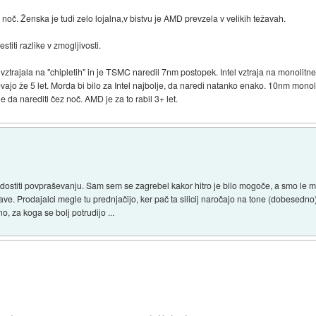
 noč. Ženska je tudi zelo lojalna,v bistvu je AMD prevzela v velikih težavah.
titi razlike v zmogljivosti.
 vztrajala na "chipletih" in je TSMC naredil 7nm postopek. Intel vztraja na mono
rojevajo že 5 let. Morda bi bilo za Intel najbolje, da naredi natanko enako. 10nm mon
 da narediti čez noč. AMD je za to rabil 3+ let.
stiti povpraševanju. Sam sem se zagrebel kakor hitro je bilo mogoče, a smo le ma
ve. Prodajalci megle tu prednjačijo, ker pač ta silicij naročajo na tone (dobesedno
o, za koga se bolj potrudijo ...