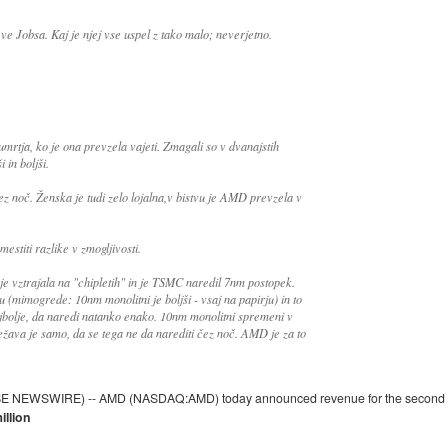
ve Jobsa. Kaj je njej vse uspel z tako malo; neverjetno.
mrtja, ko je ona prevzela vajeti. Zmagali so v dvanajstih
 in boljši.
ez noč. Ženska je tudi zelo lojalna,v bistvu je AMD prevzela v
estiti razlike v zmogljivosti.
e vztrajala na "chipletih" in je TSMC naredil 7nm postopek.
 (mimogrede: 10nm monolitni je boljši - vsaj na papirju) in to
najbolje, da naredi natanko enako. 10nm monolitni spremeni v
ežava je samo, da se tega ne da narediti čez noč. AMD je za to
E NEWSWIRE) -- AMD (NASDAQ:AMD) today announced revenue for the second quart
illion