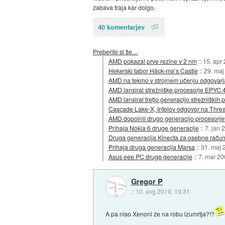
zabava traja kar dolgo.
40 komentarjev
Preberite si še…
AMD pokazal prve rezine v 2 nm
::
15. apr
Hekerski tabor Håck-ma’s Castle
::
29. maj
AMD na tekmo v strojnem učenju odgovarja
AMD lansiral strežniške procesorje EPYC 
AMD lansiral tretjo generacijo strežniških
Cascade Lake-X, Intelov odgovor na Threa
AMD dopolnil drugo generacijo procesorj
Prihaja Nokia 6 druge generacije
::
7. jan 
Druga generacija Kinecta za osebne račun
Prihaja druga generacija Marsa
::
31. maj 
Asus eee PC druge generacije
::
7. mar 20
Gregor P
::
10. avg 2019, 19:31
A pa niso Xenoni že na robu izumrtja?!?