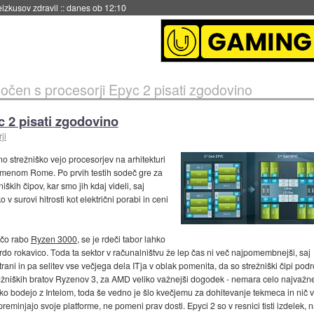
naslednji dve leti
::
danes ob 11:37
čen s procesorji Epyc 2 pisati zgodovino
 2 pisati zgodovino
ji
o strežniško vejo procesorjev na arhitekturi
 imenom Rome. Po prvih testih sodeč gre za
kih čipov, kar smo jih kdaj videli, saj
 surovi hitrosti kot električni porabi in ceni
ačo rabo
Ryzen 3000
, se je rdeči tabor lahko
ej trdo rokavico. Toda ta sektor v računalništvu že lep čas ni več najpomembnejši, saj
i in pa selitev vse večjega dela ITja v oblak pomenita, da so strežniški čipi področje
strežniških bratov Ryzenov 3, za AMD veliko važnejši dogodek - nemara celo najvažnej
hko bodejo z Intelom, toda še vedno je šlo kvečjemu za dohitevanje tekmeca in nič ve
reminjajo svoje platforme, ne pomeni prav dosti. Epyci 2 so v resnici tisti izdelek