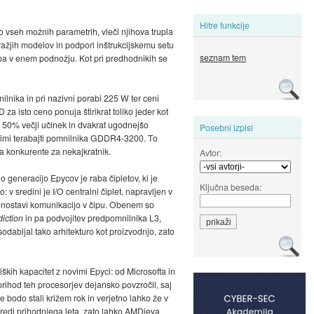
Hitre funkcije
o vseh možnih parametrih, vleči njihova trupla
jdražjih modelov in podpori inštrukcijskemu setu
seznam tem
t pa v enem podnožju. Kot pri predhodnikih se
lnika in pri nazivni porabi 225 W ter ceni
a isto ceno ponuja štirikrat toliko jeder kot
 50% večji učinek in dvakrat ugodnejšo
Posebni izpisi
irimi terabajti pomnilnika GDDR4-3200. To
la konkurente za nekajkratnik.
Avtor:
o generacijo Epycov je raba čipletov, ki je
Ključna beseda:
sredini je I/O centralni čiplet, napravljen v
oenostavi komunikacijo v čipu. Obenem so
iction
in pa podvojitev predpomnilnika L3,
odabljal tako arhitekturo kot proizvodnjo, zato
ških kapacitet z novimi Epyci: od Microsofta in
prihod teh procesorjev dejansko povzročil, saj
 bodo stali križem rok in verjetno lahko že v
redi prihodnjega leta, zato lahko AMDjeva