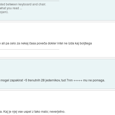
cated between keyboard and chair.
hat you read ...
sojam).
ali pa celo za nekaj časa poveča dokler intel ne izda kaj boljšega
o mogel zapakirat ~5 trenutnih 28 jedernikov, tud 7nm +++++ mu ne pomaga.
. Kaj je njej vse uspel z tako malo; neverjetno.