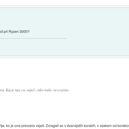
kot pri Ryzen 3000?
sa. Kaj je njej vse uspel z tako malo; neverjetno.
a, ko je ona prevzela vajeti. Zmagali so v dvanajstih korakih, v vsakem od korakov so