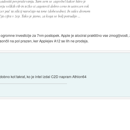
adostiti povpraševanju. Sam sem se zagrebel kakor hitro je
u velikih rib in težko si zagotoviš dobro ceno in ustrezen rok
ker pač ta silicij naročajo na tone (dobesedno). In sales dronom
 cifra v žep. Tako je jasno, za koga se bolj potrudijo ...
ogromne investicije za 7nm postopek. Apple je alociral praktično vse zmogljivosti, 
nčil na pol prazen, ker Applejev A12 se lih ne prodaja.
obno kot takrat, ko je intel izdal C2D napram Athlon64