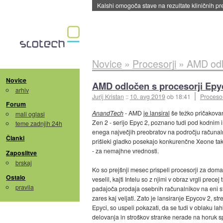
Sandisk že prodal več kot polovico SSD-jev za 
Novice
»
Procesorji
»
AMD odlo
Novice
AMD odločen s procesorji Epyc
arhiv
Jurij Kristan
::
10. avg 2019
ob 18:41
Procesor
Forum
AnandTech
- AMD
je lansiral
še težko pričakovan
mali oglasi
Zen 2 - serijo Epyc 2, poznano tudi pod kodnim
teme zadnjih 24h
enega največjih preobratov na področju računalniš
Članki
prišleki gladko posekajo konkurenčne Xeone tako v
- za nemajhne vrednosti.
Zaposlitve
brskaj
Ko so prejšnji mesec prispeli procesorji za dom
Ostalo
veselil, kajti Intelu so z njimi v obraz vrgli prec
pravila
padajoča prodaja osebnih računalnikov na eni stran
zares kaj veljati. Zato je lansiranje Epycov 2, 
Epyci, so uspeli pokazati, da se tudi v oblaku la
delovanja in stroškov stranke nerade na horuk sp