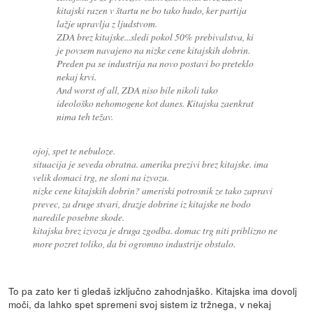
kitajski razen v štartu ne bo tako hudo, ker partija
lažje upravlja z ljudstvom.
ZDA brez kitajske...sledi pokol 50% prebivalstva, ki
je povsem navajeno na nizke cene kitajskih dobrin.
Preden pa se industrija na novo postavi bo preteklo
nekaj krvi.
And worst of all, ZDA niso bile nikoli tako
ideološko nehomogene kot danes. Kitajska zaenkrat
nima teh težav.
ojoj, spet te nebuloze.
situacija je seveda obratna. amerika prezivi brez kitajske. ima
velik domaci trg, ne sloni na izvozu.
nizke cene kitajskih dobrin? ameriski potrosnik ze tako zapravi
prevec, za druge stvari, drazje dobrine iz kitajske ne bodo
naredile posebne skode.
kitajska brez izvoza je druga zgodba. domac trg niti priblizno ne
more pozret toliko, da bi ogromno industrije obstalo.
To pa zato ker ti gledaš izključno zahodnjaško. Kitajska ima dovolj
moči, da lahko spet spremeni svoj sistem iz tržnega, v nekaj