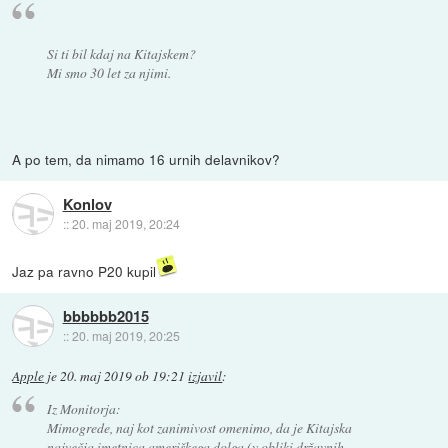
Si ti bil kdaj na Kitajskem?
Mi smo 30 let za njimi.
A po tem, da nimamo 16 urnih delavnikov?
Konlov
::
20. maj 2019, 20:24
Jaz pa ravno P20 kupil
bbbbbb2015
::
20. maj 2019, 20:25
Apple
je
20. maj 2019 ob 19:21
izjavil
:
Iz Monitorja:
Mimogrede, naj kot zanimivost omenimo, da je Kitajska
največja imetnica ameriškega dolga (v obliki državnih