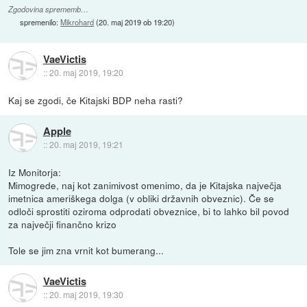
Zgodovina sprememb…
spremenilo:
Mikrohard
(
20. maj 2019 ob 19:20
)
VaeVictis
::
20. maj 2019, 19:20
Kaj se zgodi, če Kitajski BDP neha rasti?
Apple
::
20. maj 2019, 19:21
Iz Monitorja:
Mimogrede, naj kot zanimivost omenimo, da je Kitajska največja
imetnica ameriškega dolga (v obliki državnih obveznic). Če se
odloči sprostiti oziroma odprodati obveznice, bi to lahko bil povod
za največji finančno krizo
Tole se jim zna vrnit kot bumerang...
VaeVictis
::
20. maj 2019, 19:30