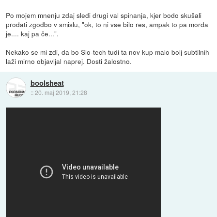
Po mojem mnenju zdaj sledi drugi val spinanja, kjer bodo skušali
prodati zgodbo v smislu, "ok, to ni vse bilo res, ampak to pa morda
je.... kaj pa če...".
Nekako se mi zdi, da bo Slo-tech tudi ta nov kup malo bolj subtilnih
laži mirno objavljal naprej. Dosti žalostno.
boolsheat
::
20. maj 2019, 21:28