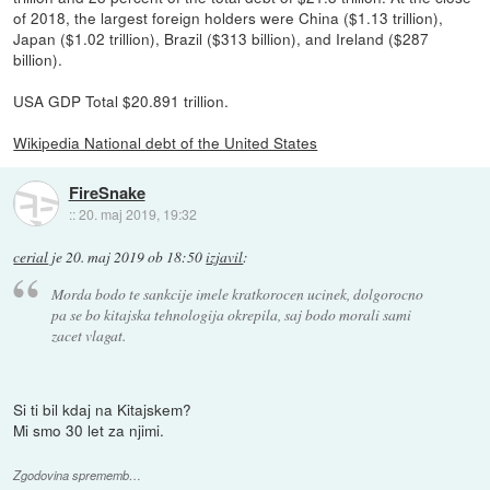
of 2018, the largest foreign holders were China ($1.13 trillion),
Japan ($1.02 trillion), Brazil ($313 billion), and Ireland ($287
billion).
USA GDP Total $20.891 trillion.
Wikipedia National debt of the United States
FireSnake
::
20. maj 2019, 19:32
cerial
je
20. maj 2019 ob 18:50
izjavil
:
Morda bodo te sankcije imele kratkorocen ucinek, dolgorocno
pa se bo kitajska tehnologija okrepila, saj bodo morali sami
zacet vlagat.
Si ti bil kdaj na Kitajskem?
Mi smo 30 let za njimi.
Zgodovina sprememb…