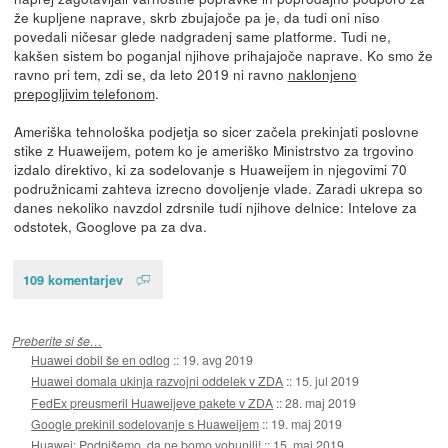
že kupljene naprave, skrb zbujajoče pa je, da tudi oni niso
povedali ničesar glede nadgradenj same platforme. Tudi ne,
kakšen sistem bo poganjal njihove prihajajoče naprave. Ko smo že
ravno pri tem, zdi se, da leto 2019 ni ravno
naklonjeno
prepogljivim telefonom
.
Ameriška tehnološka podjetja so sicer začela prekinjati poslovne
stike z Huaweijem, potem ko je ameriško Ministrstvo za trgovino
izdalo direktivo, ki za sodelovanje s Huaweijem in njegovimi 70
podružnicami zahteva izrecno dovoljenje vlade. Zaradi ukrepa so
danes nekoliko navzdol zdrsnile tudi njihove delnice: Intelove za
odstotek, Googlove pa za dva.
109 komentarjev
Preberite si še…
Huawei dobil še en odlog
::
19. avg 2019
Huawei domala ukinja razvojni oddelek v ZDA
::
15. jul 2019
FedEx preusmeril Huaweijeve pakete v ZDA
::
28. maj 2019
Google prekinil sodelovanje s Huaweijem
::
19. maj 2019
Huawei: Podpišemo, da ne bomo vohunili!
::
15. maj 2019