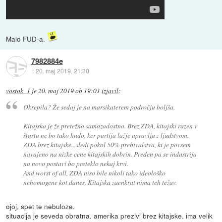
Malo FUD-a.
7982884e
::
20. maj 2019, 21:30
vostok_1
je
20. maj 2019 ob 19:01
izjavil
:
Okrepila? Že sedaj je na marsikaterem področju boljša.
Kitajska je že pretežno samozadostna. Brez ZDA, kitajski razen v
štartu ne bo tako hudo, ker partija lažje upravlja z ljudstvom.
ZDA brez kitajske...sledi pokol 50% prebivalstva, ki je povsem
navajeno na nizke cene kitajskih dobrin. Preden pa se industrija
na novo postavi bo preteklo nekaj krvi.
And worst of all, ZDA niso bile nikoli tako ideološko
nehomogene kot danes. Kitajska zaenkrat nima teh težav.
ojoj, spet te nebuloze.
situacija je seveda obratna. amerika prezivi brez kitajske. ima velik