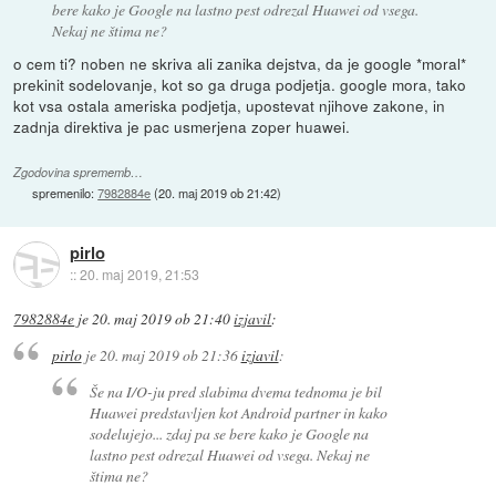
bere kako je Google na lastno pest odrezal Huawei od vsega.
Nekaj ne štima ne?
o cem ti? noben ne skriva ali zanika dejstva, da je google *moral*
prekinit sodelovanje, kot so ga druga podjetja. google mora, tako
kot vsa ostala ameriska podjetja, upostevat njihove zakone, in
zadnja direktiva je pac usmerjena zoper huawei.
Zgodovina sprememb…
spremenilo:
7982884e
(
20. maj 2019 ob 21:42
)
pirlo
::
20. maj 2019, 21:53
7982884e
je
20. maj 2019 ob 21:40
izjavil
:
pirlo
je
20. maj 2019 ob 21:36
izjavil
:
Še na I/O-ju pred slabima dvema tednoma je bil
Huawei predstavljen kot Android partner in kako
sodelujejo... zdaj pa se bere kako je Google na
lastno pest odrezal Huawei od vsega. Nekaj ne
štima ne?