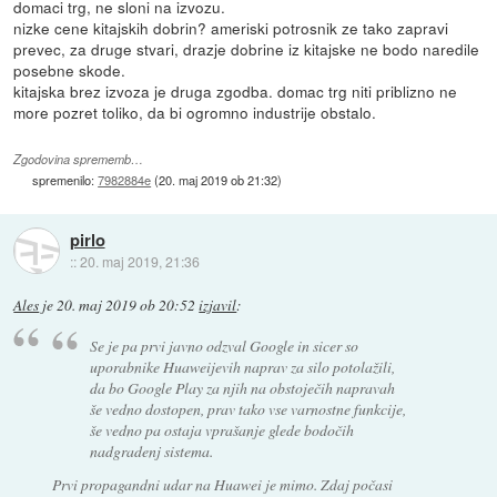
domaci trg, ne sloni na izvozu.
nizke cene kitajskih dobrin? ameriski potrosnik ze tako zapravi
prevec, za druge stvari, drazje dobrine iz kitajske ne bodo naredile
posebne skode.
kitajska brez izvoza je druga zgodba. domac trg niti priblizno ne
more pozret toliko, da bi ogromno industrije obstalo.
Zgodovina sprememb…
spremenilo:
7982884e
(
20. maj 2019 ob 21:32
)
pirlo
::
20. maj 2019, 21:36
Ales
je
20. maj 2019 ob 20:52
izjavil
:
Se je pa prvi javno odzval Google in sicer so
uporabnike Huaweijevih naprav za silo potolažili,
da bo Google Play za njih na obstoječih napravah
še vedno dostopen, prav tako vse varnostne funkcije,
še vedno pa ostaja vprašanje glede bodočih
nadgradenj sistema.
Prvi propagandni udar na Huawei je mimo. Zdaj počasi