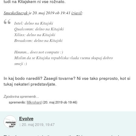
tudi na Kitajskem ni vse rožnato.
SmeskoSnezak
je
20. maj 2019 ob 19:41
izjavil
:
Intel: delno na Kitajski
Qualcomm: delno na Kitajski
Xilinx: delno na Kitajski
Broadcom: delno na Kitajski
Hmmm... does not compute :)
Mislim da se Kitajska republiska vlada vsemu skupaj dobro
smeji :)
In kaj bodo naredili? Zasegli tovarne? Ni vse tako preprosto, kot si
tukaj nekateri predstavljate.
Zgodovina sprememb…
spremenilo:
Mikrohard
(
20. maj 2019 ob 19:46
)
Evolve
::
20. maj 2019, 19:47