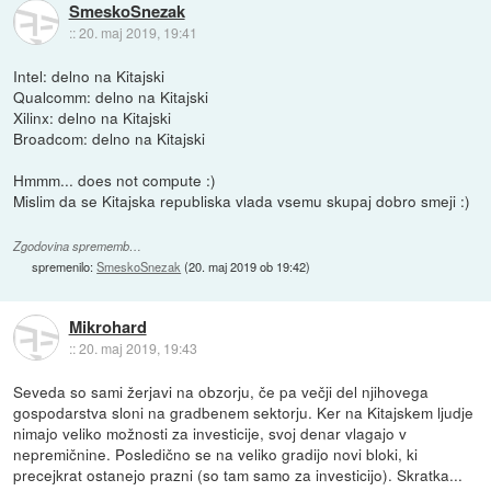
SmeskoSnezak
::
20. maj 2019, 19:41
Intel: delno na Kitajski
Qualcomm: delno na Kitajski
Xilinx: delno na Kitajski
Broadcom: delno na Kitajski
Hmmm... does not compute :)
Mislim da se Kitajska republiska vlada vsemu skupaj dobro smeji :)
Zgodovina sprememb…
spremenilo:
SmeskoSnezak
(
20. maj 2019 ob 19:42
)
Mikrohard
::
20. maj 2019, 19:43
Seveda so sami žerjavi na obzorju, če pa večji del njihovega
gospodarstva sloni na gradbenem sektorju. Ker na Kitajskem ljudje
nimajo veliko možnosti za investicije, svoj denar vlagajo v
nepremičnine. Posledično se na veliko gradijo novi bloki, ki
precejkrat ostanejo prazni (so tam samo za investicijo). Skratka...