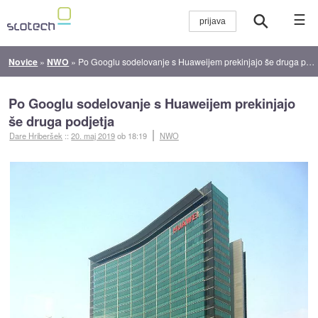
☰
Novice
»
NWO
»
Po Googlu sodelovanje s Huaweijem prekinjajo še druga podjetja
Po Googlu sodelovanje s Huaweijem prekinjajo
še druga podjetja
Dare Hriberšek
::
20. maj 2019
ob 18:19
NWO