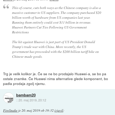
This of course, cuts both ways as the Chinese company is also a
massive customer to US suppliers. The company purchased $20
billion worth of hardware from US companies last year.
Banning them entirely could cost $11 billion in revenue.
Huawei Partners Cut Ties Following US Government
Restrictions
The hit against Huawei is just part of US President Donald
Trump's trade war with China. More recently, the US
government has proceeded with the $200 billion tariff hike on
Chinese-made goods.
Trg je velik kolikor je. Če se ne bo prodajalo Huawei-a, se bo pa
ostale znamke. Če Huawei nima alternative glede komponent, bo
padla prodaja zgolj njemu.
bambam20
::
20. maj 2019, 20:12
FireSnake
je
20. maj 2019 ob 19:32
izjavil
: