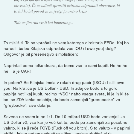
obveznic). Če se odloči sprostiti oziroma odprodati obveznice, bi
to lahko bil povod za največji finančno krizo
Tole se jim zna vrnit kot bumerang...
To misliš ti. To so vprašali ne vem katerega direktorja FEDa. Kaj bo
naredil, če bo Kitajska odprodala ves IOU (I owe you) dolg?
Odgovor je bil presenetjivo simplističen:
Naprintali bomo tolko dnara, da bomo vse to sami kupili. He he he
he. Ta je CAR!
In potem? Bo Kitajska imela v rokah drug papir (ISOU) I still owe
you. No kratica je US Dollar - USD. In zdaj če bodo s to goro
papirja hotli kaj kupit, recimo *VSO* nafto vsega sveta, ki je in ki še
bo, se ZDA lahko odločijo, da bodo zamenjali "greenbacke" za
"greybacke", sive dolarje.
Seveda ne vsem in ne 1:1. Do 10 miljard USD bodo zamenjali za
US Dollar v2, vse kar je več kot to, bodo pa zamenjali za posebno
valuto, ki se ji reče FOYB (Fuck off you bitch). S to valuto - v papirni
obliki - lahko potem počneš vse živo - recimo zbrišeš si rit.