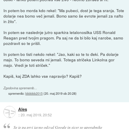
In potem bo morda kdo rekel: "Ma pubeci, dost je tega sranja. Tote
dolarje nea bomo več jemali. Bomo samo še evrote jemali za nafto
in žito".
In potem se naslednje jutro sparkira letalonosilka USS Ronald
Reagan pred tvojim pragom. Pa saj ne da bi bilo kaj narobe, samo
pozdravit so te prišli.
In potem bo tisti nekdo rekel: "Jao, kaki so te to đeki. Pa dolarje
majo. To bomo seveda mi jemali. Totega stričeka Linkolna gor
majo. Vredi je toti striček."
Kapiš, kaj ZDA lahko vse napravijo? Kapiš?
Zgodovina sprememb…
spremenilo:
bbbbbb2015
(
20. maj 2019 ob 20:28
)
Ales
::
20. maj 2019, 20:52
Se je pa prvi javno odzval Google in sicer so uporabnike