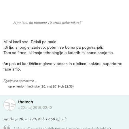
A po tem, da nimamo 16 urnih delavnikov?
Mi bi imeli vse. Delali pa malo.
Idi tja, si poglej zadevo, potem se bomo pa pogovarjali.
Tam so firme, ki imajo tehnologije o katerih mi samo sanjamo.
Ampak mi kar tiščimo glavo v pesek in mislimo, kakšne superiorne
face smo.
Zgodovina sprememb…
spremenilo:
FireSnake
(
20. maj 2019 ob 22:36
)
thetech
::
20. maj 2019, 22:40
sirotka
je
20. maj 2019 ob 19:50
izjavil
:
haha, tudi po tehnoloških forumih smetite anti-zahodnjaki :D