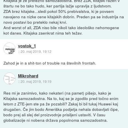
Kitajska je že pretežno samozadostna. Brez ZDA, kitajski razen v
štartu ne bo tako hudo, ker partija lažje upravlja z ljudstvom.
ZDA brez kitajske...sledi pokol 50% prebivalstva, ki je povsem
navajeno na nizke cene kitajskih dobrin. Preden pa se industrija na
novo postavi bo preteklo nekaj krvi.
And worst of all, ZDA niso bile nikoli tako ideološko nehomogene
kot danes. Kitajska zaenkrat nima teh težav.
vostok_1
::
20. maj 2019, 19:12
Zahod je in a shit-ton of trouble na številnih frontah.
Mikrohard
::
20. maj 2019, 19:19
Res mi je zanimivo, kako nekateri (na pamet) pišejo, kako je
Kitajska samozadostna. Na to, kaj se je zgodilo pred točno enim
letom z ZTE-jem ste pa že pozabili? Zakaj bi bil tukaj Huawei kaj
drugačen. Če jim bodo Ameriška podjetja nehala dobavljati čipe,
bodo prej ali slej del proizvodnje prisiljeni ustaviti. V času
globalizacije ni nobena država popolnoma samozadostna.