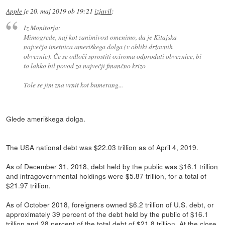
Apple
je
20. maj 2019 ob 19:21
izjavil
:
Iz Monitorja:
Mimogrede, naj kot zanimivost omenimo, da je Kitajska
največja imetnica ameriškega dolga (v obliki državnih
obveznic). Če se odloči sprostiti oziroma odprodati obveznice, bi
to lahko bil povod za največji finančno krizo
Tole se jim zna vrnit kot bumerang...
Glede ameriškega dolga.
The USA national debt was $22.03 trillion as of April 4, 2019.
As of December 31, 2018, debt held by the public was $16.1 trillion
and intragovernmental holdings were $5.87 trillion, for a total of
$21.97 trillion.
As of October 2018, foreigners owned $6.2 trillion of U.S. debt, or
approximately 39 percent of the debt held by the public of $16.1
trillion and 28 percent of the total debt of $21.8 trillion. At the close