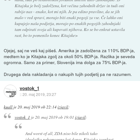
Kitajska je bolj zadolžena, kot večina zahodnih držav in tudi oni
rabijo nas - enako, kot mi njih. Je pa edino pravilno, da se jih
malo v red spravi, morajo biti enaki pogoji za vse. Če lahko oni
kupujejo naša podjetja, morajo po enakih pogojih zahodnjaki
tam odpirati svoja ali kupovati njihova. Ko se bo enkrat ustavila
rast, bo to pomenilo konec Kitajske>
Ojejej, saj ne veš kaj pišeš. Amerika je zadolžena za 110% BDP-ja,
medtem ko je Kitajska zgolj za okoli 50% BDP-ja. Razlika je seveda
ogromna. Samo za primer, Slovenija ima dolga za 75% BDP-ja.
Drugega dela nakladanja o nakupih tujih podjetij pa ne razumem.
vostok_1
::
20. maj 2019, 23:27
kuall
je
20. maj 2019 ob 22:14
izjavil
:
vostok_1
je
20. maj 2019 ob 19:01
izjavil
:
And worst of all, ZDA niso bile nikoli tako
ideološko nehomogene kot danes. Kitajska zaenkrat