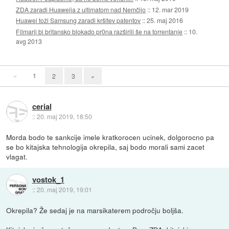
ZDA zaradi Huaweija z ultimatom nad Nemčijo
::
12. mar 2019
Huawei toži Samsung zaradi kršitev patentov
::
25. maj 2016
Filmarji bi britansko blokado pr0na razširili še na torrentanje
::
10.
avg 2013
«
1
2
3
»
cerial
::
20. maj 2019, 18:50
Morda bodo te sankcije imele kratkorocen ucinek, dolgorocno pa
se bo kitajska tehnologija okrepila, saj bodo morali sami zacet
vlagat.
vostok_1
::
20. maj 2019, 19:01
Okrepila? Že sedaj je na marsikaterem področju boljša.