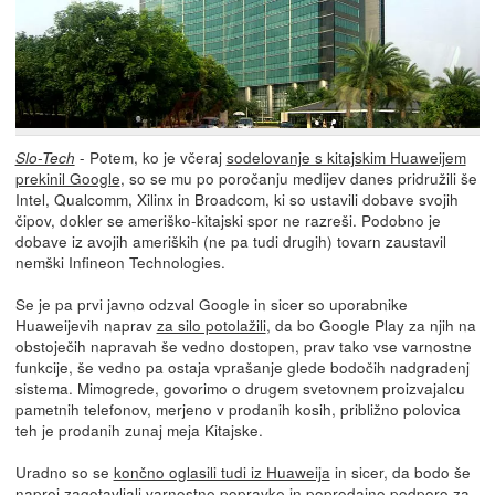
- Potem, ko je včeraj
sodelovanje s kitajskim Huaweijem
Slo-Tech
prekinil Google
, so se mu po poročanju medijev danes pridružili še
Intel, Qualcomm, Xilinx in Broadcom, ki so ustavili dobave svojih
čipov, dokler se ameriško-kitajski spor ne razreši. Podobno je
dobave iz avojih ameriških (ne pa tudi drugih) tovarn zaustavil
nemški Infineon Technologies.
Se je pa prvi javno odzval Google in sicer so uporabnike
Huaweijevih naprav
za silo potolažili
, da bo Google Play za njih na
obstoječih napravah še vedno dostopen, prav tako vse varnostne
funkcije, še vedno pa ostaja vprašanje glede bodočih nadgradenj
sistema. Mimogrede, govorimo o drugem svetovnem proizvajalcu
pametnih telefonov, merjeno v prodanih kosih, približno polovica
teh je prodanih zunaj meja Kitajske.
Uradno so se
končno oglasili tudi iz Huaweija
in sicer, da bodo še
naprej zagotavljali varnostne popravke in poprodajno podporo za