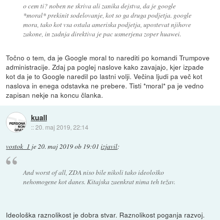
o cem ti? noben ne skriva ali zanika dejstva, da je google
*moral* prekinit sodelovanje, kot so ga druga podjetja. google
mora, tako kot vsa ostala ameriska podjetja, upostevat njihove
zakone, in zadnja direktiva je pac usmerjena zoper huawei.
Točno o tem, da je Google moral to narediti po komandi Trumpove
administracije. Zdaj pa poglej naslove kako zavajajo, kjer izpade
kot da je to Google naredil po lastni volji. Večina ljudi pa več kot
naslova in enega odstavka ne prebere. Tisti *moral* pa je vedno
zapisan nekje na koncu članka.
kuall
::
20. maj 2019, 22:14
vostok_1
je
20. maj 2019 ob 19:01
izjavil
:
And worst of all, ZDA niso bile nikoli tako ideološko
nehomogene kot danes. Kitajska zaenkrat nima teh težav.
Ideološka raznolikost je dobra stvar. Raznolikost poganja razvoj.