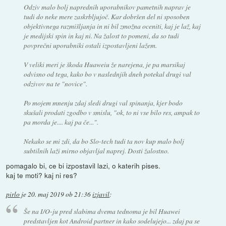
Odziv malo bolj naprednih uporabnikov pametnih naprav je
tudi do neke mere zaskrbljujoč. Kar dobršen del ni sposoben
objektivnega razmišljanja in ni bil zmožna oceniti, kaj je laž, kaj
je medijski spin in kaj ni. Na žalost to pomeni, da so tudi
povprečni uporabniki ostali izpostavljeni lažem.
V veliki meri je škoda Huaweiu že narejena, je pa marsikaj
odvisno od tega, kako bo v naslednjih dneh potekal drugi val
odzivov na te "novice".
Po mojem mnenju zdaj sledi drugi val spinanja, kjer bodo
skušali prodati zgodbo v smislu, "ok, to ni vse bilo res, ampak to
pa morda je.... kaj pa če...".
Nekako se mi zdi, da bo Slo-tech tudi ta nov kup malo bolj
subtilnih laži mirno objavljal naprej. Dosti žalostno.
pomagalo bi, ce bi izpostavil lazi, o katerih pises.
kaj te moti? kaj ni res?
pirlo
je
20. maj 2019 ob 21:36
izjavil
:
Še na I/O-ju pred slabima dvema tednoma je bil Huawei
predstavljen kot Android partner in kako sodelujejo... zdaj pa se