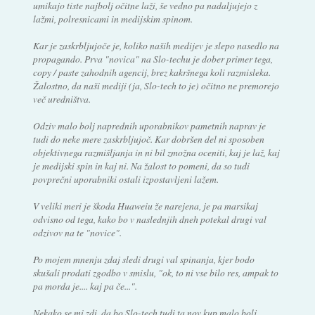
umikajo tiste najbolj očitne laži, še vedno pa nadaljujejo z
lažmi, polresnicami in medijskim spinom.
Kar je zaskrbljujoče je, koliko naših medijev je slepo nasedlo na
propagando. Prva "novica" na Slo-techu je dober primer tega,
copy / paste zahodnih agencij, brez kakršnega koli razmisleka.
Žalostno, da naši mediji (ja, Slo-tech to je) očitno ne premorejo
več uredništva.
Odziv malo bolj naprednih uporabnikov pametnih naprav je
tudi do neke mere zaskrbljujoč. Kar dobršen del ni sposoben
objektivnega razmišljanja in ni bil zmožna oceniti, kaj je laž, kaj
je medijski spin in kaj ni. Na žalost to pomeni, da so tudi
povprečni uporabniki ostali izpostavljeni lažem.
V veliki meri je škoda Huaweiu že narejena, je pa marsikaj
odvisno od tega, kako bo v naslednjih dneh potekal drugi val
odzivov na te "novice".
Po mojem mnenju zdaj sledi drugi val spinanja, kjer bodo
skušali prodati zgodbo v smislu, "ok, to ni vse bilo res, ampak to
pa morda je.... kaj pa če...".
Nekako se mi zdi, da bo Slo-tech tudi ta nov kup malo bolj