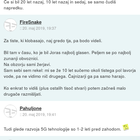
Če si bil 20 let nazaj, 10 let nazaj in sedaj, se samo čudiš
napredku.
FireSnake
::
20. maj 2019, 19:37
Za tiste, ki klobasajo, naj gredo tja, pa bodo videli.
Bil tam v času, ko je bil Joras najbolj glasen. Peljem se po najbolj
zunanji obvoznici.
Na obzorju sami žerjavi.
Sam sebi sem rekel: mi se že 10 let sučemo okoli tistega pol lavorja
vode, pa ne vidimo nič drugega. Čajnizarji ga pa samo harajo.
Ko enkrat to vidiš (plus ostalih tisoč stvari) potem začneš malo
drugače razmišljati.
Pahuljone
::
20. maj 2019, 19:41
Tudi glede razvoja 5G tehnologije so 1-2 leti pred zahodom.