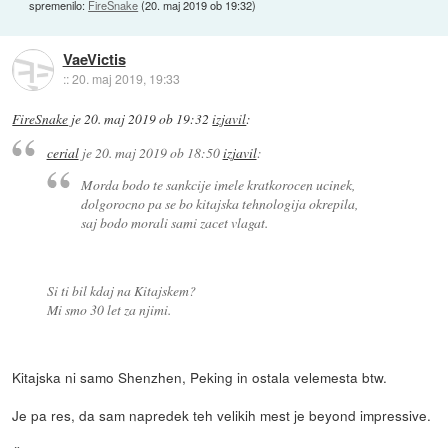
spremenilo:
FireSnake
(
20. maj 2019 ob 19:32
)
VaeVictis
::
20. maj 2019, 19:33
FireSnake
je
20. maj 2019 ob 19:32
izjavil
:
cerial
je
20. maj 2019 ob 18:50
izjavil
:
Morda bodo te sankcije imele kratkorocen ucinek,
dolgorocno pa se bo kitajska tehnologija okrepila,
saj bodo morali sami zacet vlagat.
Si ti bil kdaj na Kitajskem?
Mi smo 30 let za njimi.
Kitajska ni samo Shenzhen, Peking in ostala velemesta btw.
Je pa res, da sam napredek teh velikih mest je beyond impressive.