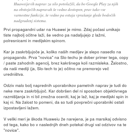
Huaweijevih naprav za silo potolažili, da bo Google Play za njih
na obstoječih napravah še vedno dostopen, prav tako vse
varnostne funkcije, še vedno pa ostaja vprašanje glede bodočih
nadgradenj sistema.
Prvi propagandni udar na Huawei je mimo. Zdaj počasi umikajo
tiste najbolj očitne laži, še vedno pa nadaljujejo z lažmi,
polresnicami in medijskim spinom.
Kar je zaskrbljujoče je, koliko naših medijev je slepo nasedlo na
propagando. Prva "novica" na Slo-techu je dober primer tega, copy
/ paste zahodnih agencij, brez kakršnega koli razmisleka. Žalostno,
da naši mediji (ja, Slo-tech to je) očitno ne premorejo več
uredništva.
Odziv malo bolj naprednih uporabnikov pametnih naprav je tudi do
neke mere zaskrbljujoč. Kar dobršen del ni sposoben objektivnega
razmišljanja in ni bil zmožna oceniti, kaj je laž, kaj je medijski spin in
kaj ni. Na žalost to pomeni, da so tudi povprečni uporabniki ostali
izpostavljeni lažem.
V veliki meri je škoda Huaweiu že narejena, je pa marsikaj odvisno
od tega, kako bo v naslednjih dneh potekal drugi val odzivov na te
"novice".