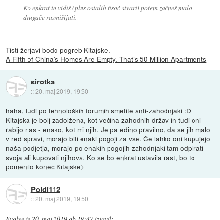
Ko enkrat to vidiš (plus ostalih tisoč stvari) potem začneš malo
drugače razmišljati.
Tisti žerjavi bodo pogreb Kitajske.
A Fifth of China’s Homes Are Empty. That’s 50 Million Apartments
sirotka
::
20. maj 2019, 19:50
haha, tudi po tehnoloških forumih smetite anti-zahodnjaki :D
Kitajska je bolj zadolžena, kot večina zahodnih držav in tudi oni
rabijo nas - enako, kot mi njih. Je pa edino pravilno, da se jih malo
v red spravi, morajo biti enaki pogoji za vse. Če lahko oni kupujejo
naša podjetja, morajo po enakih pogojih zahodnjaki tam odpirati
svoja ali kupovati njihova. Ko se bo enkrat ustavila rast, bo to
pomenilo konec Kitajske>
Poldi112
::
20. maj 2019, 19:50
Evolve
je
20. maj 2019 ob 19:47
izjavil
: