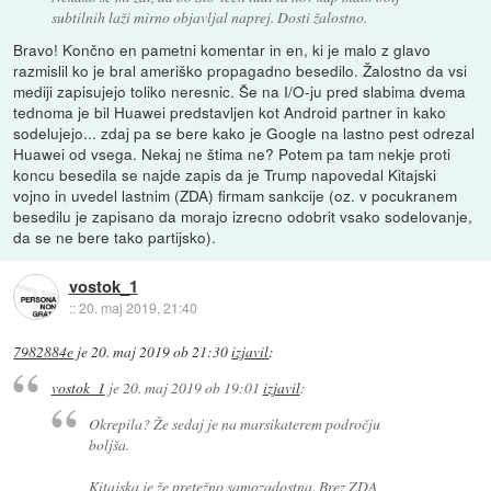
subtilnih laži mirno objavljal naprej. Dosti žalostno.
Bravo! Končno en pametni komentar in en, ki je malo z glavo
razmislil ko je bral ameriško propagadno besedilo. Žalostno da vsi
mediji zapisujejo toliko neresnic. Še na I/O-ju pred slabima dvema
tednoma je bil Huawei predstavljen kot Android partner in kako
sodelujejo... zdaj pa se bere kako je Google na lastno pest odrezal
Huawei od vsega. Nekaj ne štima ne? Potem pa tam nekje proti
koncu besedila se najde zapis da je Trump napovedal Kitajski
vojno in uvedel lastnim (ZDA) firmam sankcije (oz. v pocukranem
besedilu je zapisano da morajo izrecno odobrit vsako sodelovanje,
da se ne bere tako partijsko).
vostok_1
::
20. maj 2019, 21:40
7982884e
je
20. maj 2019 ob 21:30
izjavil
:
vostok_1
je
20. maj 2019 ob 19:01
izjavil
:
Okrepila? Že sedaj je na marsikaterem področju
boljša.
Kitajska je že pretežno samozadostna. Brez ZDA,