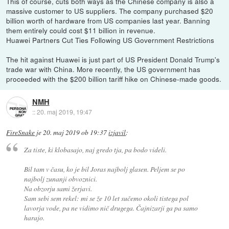
This of course, cuts both ways as the Chinese company is also a
massive customer to US suppliers. The company purchased $20
billion worth of hardware from US companies last year. Banning
them entirely could cost $11 billion in revenue.
Huawei Partners Cut Ties Following US Government Restrictions
The hit against Huawei is just part of US President Donald Trump's
trade war with China. More recently, the US government has
proceeded with the $200 billion tariff hike on Chinese-made goods.
NMH
::
20. maj 2019, 19:47
FireSnake
je
20. maj 2019 ob 19:37
izjavil
:
Za tiste, ki klobasajo, naj gredo tja, pa bodo videli.
Bil tam v času, ko je bil Joras najbolj glasen. Peljem se po
najbolj zunanji obvoznici.
Na obzorju sami žerjavi.
Sam sebi sem rekel: mi se že 10 let sučemo okoli tistega pol
lavorja vode, pa ne vidimo nič drugega. Čajnizarji ga pa samo
harajo.