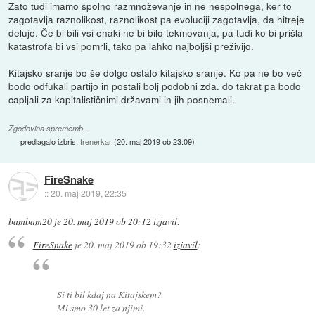
Zato tudi imamo spolno razmnoževanje in ne nespolnega, ker to
zagotavlja raznolikost, raznolikost pa evoluciji zagotavlja, da hitreje
deluje. Če bi bili vsi enaki ne bi bilo tekmovanja, pa tudi ko bi prišla
katastrofa bi vsi pomrli, tako pa lahko najboljši preživijo.
Kitajsko sranje bo še dolgo ostalo kitajsko sranje. Ko pa ne bo več
bodo odfukali partijo in postali bolj podobni zda. do takrat pa bodo
capljali za kapitalističnimi državami in jih posnemali.
Zgodovina sprememb…
predlagalo izbris:
trenerkar
(
20. maj 2019 ob 23:09
)
FireSnake
::
20. maj 2019, 22:35
bambam20
je
20. maj 2019 ob 20:12
izjavil
:
FireSnake
je
20. maj 2019 ob 19:32
izjavil
:
Si ti bil kdaj na Kitajskem?
Mi smo 30 let za njimi.