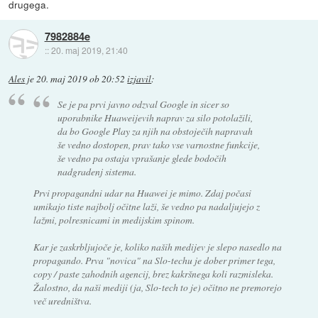
drugega.
7982884e
::
20. maj 2019, 21:40
Ales
je
20. maj 2019 ob 20:52
izjavil
:
Se je pa prvi javno odzval Google in sicer so
uporabnike Huaweijevih naprav za silo potolažili,
da bo Google Play za njih na obstoječih napravah
še vedno dostopen, prav tako vse varnostne funkcije,
še vedno pa ostaja vprašanje glede bodočih
nadgradenj sistema.
Prvi propagandni udar na Huawei je mimo. Zdaj počasi
umikajo tiste najbolj očitne laži, še vedno pa nadaljujejo z
lažmi, polresnicami in medijskim spinom.
Kar je zaskrbljujoče je, koliko naših medijev je slepo nasedlo na
propagando. Prva "novica" na Slo-techu je dober primer tega,
copy / paste zahodnih agencij, brez kakršnega koli razmisleka.
Žalostno, da naši mediji (ja, Slo-tech to je) očitno ne premorejo
več uredništva.