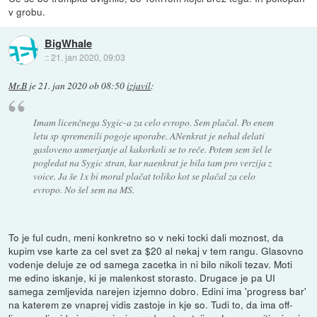
v grobu.
BigWhale
::
21. jan 2020, 09:03
Mr.B
je
21. jan 2020 ob 08:50
izjavil
:
Imam licenčnega Sygic-a za celo evropo. Sem plačal. Po enem
letu sp spremenili pogoje uporabe. ANenkrat je nehal delati
gasloveno usmerjanje al kakorkoli se to reče. Potem sem šel le
pogledat na Sygic stran, kar naenkrat je bila tam pro verzija z
voice. Ja še 1x bi moral plačat toliko kot se plačal za celo
evropo. No šel sem na MS.
To je ful cudn, meni konkretno so v neki tocki dali moznost, da
kupim vse karte za cel svet za $20 al nekaj v tem rangu. Glasovno
vodenje deluje ze od samega zacetka in ni bilo nikoli tezav. Moti
me edino iskanje, ki je malenkost storasto. Drugace je pa UI
samega zemljevida narejen izjemno dobro. Edini ima 'progress bar'
na katerem ze vnaprej vidis zastoje in kje so. Tudi to, da ima off-