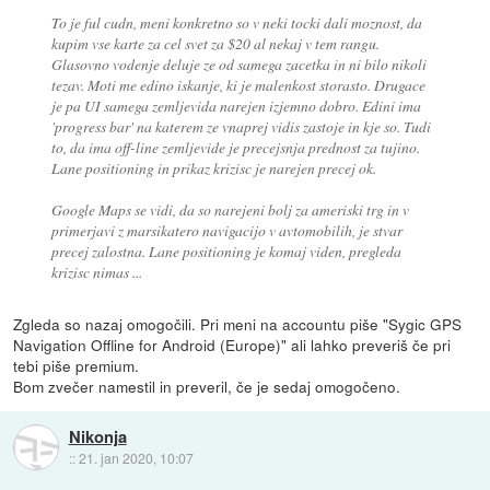
To je ful cudn, meni konkretno so v neki tocki dali moznost, da
kupim vse karte za cel svet za $20 al nekaj v tem rangu.
Glasovno vodenje deluje ze od samega zacetka in ni bilo nikoli
tezav. Moti me edino iskanje, ki je malenkost storasto. Drugace
je pa UI samega zemljevida narejen izjemno dobro. Edini ima
'progress bar' na katerem ze vnaprej vidis zastoje in kje so. Tudi
to, da ima off-line zemljevide je precejsnja prednost za tujino.
Lane positioning in prikaz krizisc je narejen precej ok.
Google Maps se vidi, da so narejeni bolj za ameriski trg in v
primerjavi z marsikatero navigacijo v avtomobilih, je stvar
precej zalostna. Lane positioning je komaj viden, pregleda
krizisc nimas ...
Zgleda so nazaj omogočili. Pri meni na accountu piše "Sygic GPS
Navigation Offline for Android (Europe)" ali lahko preveriš če pri
tebi piše premium.
Bom zvečer namestil in preveril, če je sedaj omogočeno.
Nikonja
::
21. jan 2020, 10:07