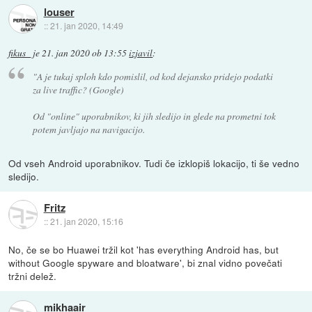
louser
::
21. jan 2020, 14:49
fikus_
je
21. jan 2020 ob 13:55
izjavil
:
"A je tukaj sploh kdo pomislil, od kod dejansko pridejo podatki
za live traffic?
(Google)
Od "online" uporabnikov, ki jih sledijo in glede na prometni tok
potem javljajo na navigacijo.
Od vseh Android uporabnikov. Tudi če izklopiš lokacijo, ti še vedno
sledijo.
Fritz
::
21. jan 2020, 15:16
No, če se bo Huawei tržil kot 'has everything Android has, but
without Google spyware and bloatware', bi znal vidno povečati
tržni delež.
mikhaair