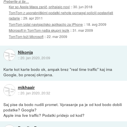
Preberite si še…
Ker so Apple Maps zanič, prihajajo novi
::
30. jun 2018
TomTom z uporabniškimi podatki nehote pomagal policiji postavljati
radarje
::
29. apr 2011
TomTom izdal navigacijsko aplikacijo za iPhone
::
18. avg 2009
Microsoft in TomTom našla skupni jezik
::
31. mar 2009
TomTom toži Microsoft
::
22. mar 2009
Nikonja
::
20. jan 2020, 20:09
Karte kot karte bodo ok, ampak brez "real time traffic" kaj ima
Google, bo precej okrnjena.
mikhaair
::
20. jan 2020, 20:32
Saj pise da bodo nudili promet. Vprasanje pa je od kod bodo dobili
podatke? Googla?
Apple ima live traffic? Podatki pridejo od kod?