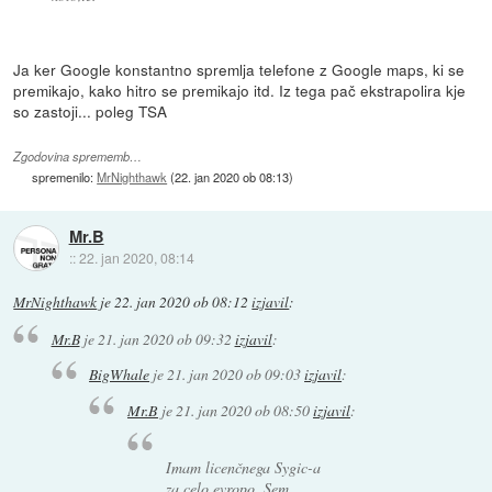
Ja ker Google konstantno spremlja telefone z Google maps, ki se
premikajo, kako hitro se premikajo itd. Iz tega pač ekstrapolira kje
so zastoji... poleg TSA
Zgodovina sprememb…
spremenilo:
MrNighthawk
(
22. jan 2020 ob 08:13
)
Mr.B
::
22. jan 2020, 08:14
MrNighthawk
je
22. jan 2020 ob 08:12
izjavil
:
Mr.B
je
21. jan 2020 ob 09:32
izjavil
:
BigWhale
je
21. jan 2020 ob 09:03
izjavil
:
Mr.B
je
21. jan 2020 ob 08:50
izjavil
:
Imam licenčnega Sygic-a
za celo evropo. Sem