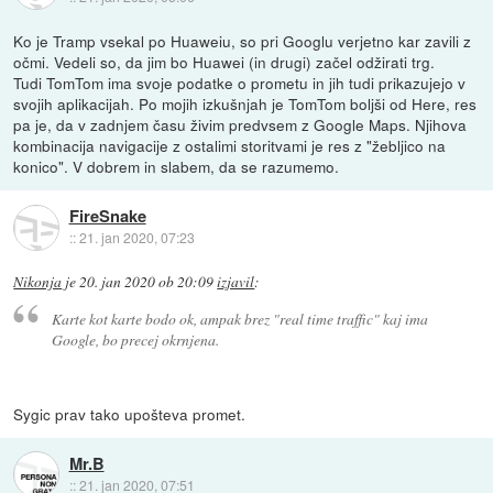
Ko je Tramp vsekal po Huaweiu, so pri Googlu verjetno kar zavili z
očmi. Vedeli so, da jim bo Huawei (in drugi) začel odžirati trg.
Tudi TomTom ima svoje podatke o prometu in jih tudi prikazujejo v
svojih aplikacijah. Po mojih izkušnjah je TomTom boljši od Here, res
pa je, da v zadnjem času živim predvsem z Google Maps. Njihova
kombinacija navigacije z ostalimi storitvami je res z "žebljico na
konico". V dobrem in slabem, da se razumemo.
FireSnake
::
21. jan 2020, 07:23
Nikonja
je
20. jan 2020 ob 20:09
izjavil
:
Karte kot karte bodo ok, ampak brez "real time traffic" kaj ima
Google, bo precej okrnjena.
Sygic prav tako upošteva promet.
Mr.B
::
21. jan 2020, 07:51