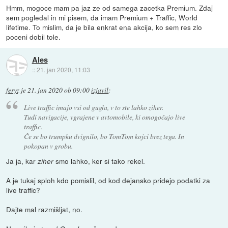
Hmm, mogoce mam pa jaz ze od samega zacetka Premium. Zdaj
sem pogledal in mi pisem, da imam Premium + Traffic, World
lifetime. To mislim, da je bila enkrat ena akcija, ko sem res zlo
poceni dobil tole.
Ales
::
21. jan 2020, 11:03
feryz
je
21. jan 2020 ob 09:00
izjavil
:
Live traffic imajo vsi od gugla, v to ste lahko ziher.
Tudi navigacije, vgrajene v avtomobile, ki omogočajo live
traffic.
Če se bo trumpku dvignilo, bo TomTom kojci brez tega. In
pokopan v grobu.
Ja ja, kar
smo lahko, ker si tako rekel.
ziher
A je tukaj sploh kdo pomislil, od kod dejansko pridejo podatki za
live traffic?
Dajte mal razmišljat, no.