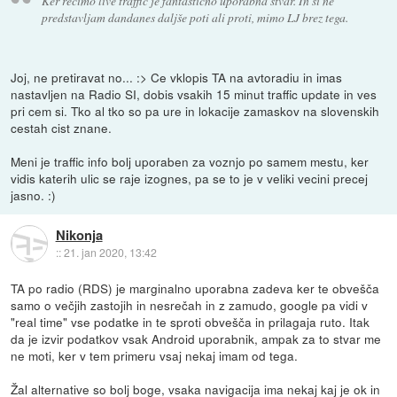
Ker recimo live traffic je fantastično uporabna stvar. In si ne
predstavljam dandanes daljše poti ali proti, mimo LJ brez tega.
Joj, ne pretiravat no... :> Ce vklopis TA na avtoradiu in imas
nastavljen na Radio SI, dobis vsakih 15 minut traffic update in ves
pri cem si. Tko al tko so pa ure in lokacije zamaskov na slovenskih
cestah cist znane.
Meni je traffic info bolj uporaben za voznjo po samem mestu, ker
vidis katerih ulic se raje izognes, pa se to je v veliki vecini precej
jasno. :)
Nikonja
::
21. jan 2020, 13:42
TA po radio (RDS) je marginalno uporabna zadeva ker te obvešča
samo o večjih zastojih in nesrečah in z zamudo, google pa vidi v
"real time" vse podatke in te sproti obvešča in prilagaja ruto. Itak
da je izvir podatkov vsak Android uporabnik, ampak za to stvar me
ne moti, ker v tem primeru vsaj nekaj imam od tega.
Žal alternative so bolj boge, vsaka navigacija ima nekaj kaj je ok in