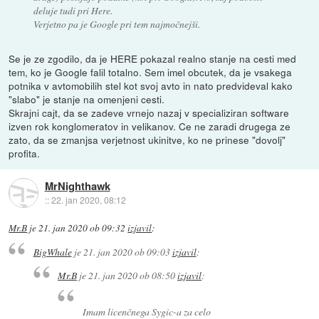
deluje tudi pri Here.
Verjetno pa je Google pri tem najmočnejši.
Se je ze zgodilo, da je HERE pokazal realno stanje na cesti med
tem, ko je Google falil totalno. Sem imel obcutek, da je vsakega
potnika v avtomobilih stel kot svoj avto in nato predvideval kako
"slabo" je stanje na omenjeni cesti.
Skrajni cajt, da se zadeve vrnejo nazaj v specializiran software
izven rok konglomeratov in velikanov. Ce ne zaradi drugega ze
zato, da se zmanjsa verjetnost ukinitve, ko ne prinese "dovolj"
profita.
MrNighthawk
::
22. jan 2020, 08:12
Mr.B
je
21. jan 2020 ob 09:32
izjavil
:
BigWhale
je
21. jan 2020 ob 09:03
izjavil
:
Mr.B
je
21. jan 2020 ob 08:50
izjavil
:
Imam licenčnega Sygic-a za celo