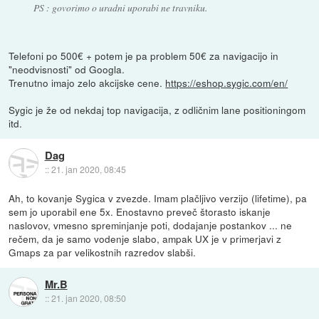
PS : govorimo o uradni uporabi ne travniku.
Telefoni po 500€ + potem je pa problem 50€ za navigacijo in
"neodvisnosti" od Googla.
Trenutno imajo zelo akcijske cene.
https://eshop.sygic.com/en/
Sygic je že od nekdaj top navigacija, z odličnim lane positioningom
itd.
Dag
::
21. jan 2020, 08:45
Ah, to kovanje Sygica v zvezde. Imam plačljivo verzijo (lifetime), pa
sem jo uporabil ene 5x. Enostavno preveč štorasto iskanje
naslovov, vmesno spreminjanje poti, dodajanje postankov ... ne
rečem, da je samo vodenje slabo, ampak UX je v primerjavi z
Gmaps za par velikostnih razredov slabši.
Mr.B
::
21. jan 2020, 08:50