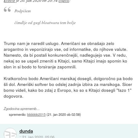
Evolve
je
20. jan 2020 ob 20:54
izjavil
:
Podpišem
čimdlje od gugl bloatwara tem bolje
Trump nam je naredil uslugo. Američani se obnašajo zelo
arogantno in veponizirajo vse, od informatike, do njihove valute.
Namesto, da bi postali konkurenčnejši, nadlegujejo vse. V redu,
nekaj so se uspeli zmeniti s Kitajci, samo Kitajci imajo spomin ko
slon in si bodo to forsiranje zapomnili.
Kratkoročno bodo Američani marsikaj dosegli, dolgoročno pa bodo
šli dol. Ameriški softver bo odslej zadnja izbira za marsikoga. Sicer
bomo videli, kako bo zdaj z Evropo, ko so s Kitajci dosegli "fazo 1"
dogovora.
Zgodovina sprememb…
spremenilo:
bbbbbb2015
(
21. jan 2020 ob 02:58
)
dunda
::
21. jan 2020, 05:06