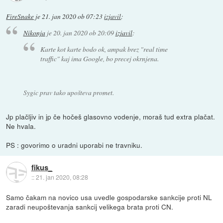
FireSnake
je
21. jan 2020 ob 07:23
izjavil
:
Nikonja
je
20. jan 2020 ob 20:09
izjavil
:
Karte kot karte bodo ok, ampak brez "real time
traffic" kaj ima Google, bo precej okrnjena.
Sygic prav tako upošteva promet.
Jp plačljiv in jp če hočeš glasovno vodenje, moraš tud extra plačat.
Ne hvala.
PS : govorimo o uradni uporabi ne travniku.
fikus_
::
21. jan 2020, 08:28
Samo čakam na novico usa uvedle gospodarske sankcije proti NL
zaradi neupoštevanja sankcij velikega brata proti CN.