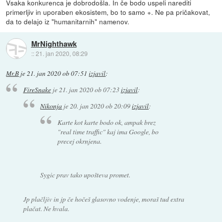
Vsaka konkurenca je dobrodošla. In če bodo uspeli narediti
primerljiv in uporaben ekosistem, bo to samo +. Ne pa pričakovat,
da to delajo iz "humanitarnih" namenov.
MrNighthawk
::
21. jan 2020, 08:29
Mr.B
je
21. jan 2020 ob 07:51
izjavil
:
FireSnake
je
21. jan 2020 ob 07:23
izjavil
:
Nikonja
je
20. jan 2020 ob 20:09
izjavil
:
Karte kot karte bodo ok, ampak brez
"real time traffic" kaj ima Google, bo
precej okrnjena.
Sygic prav tako upošteva promet.
Jp plačljiv in jp če hočeš glasovno vodenje, moraš tud extra
plačat. Ne hvala.