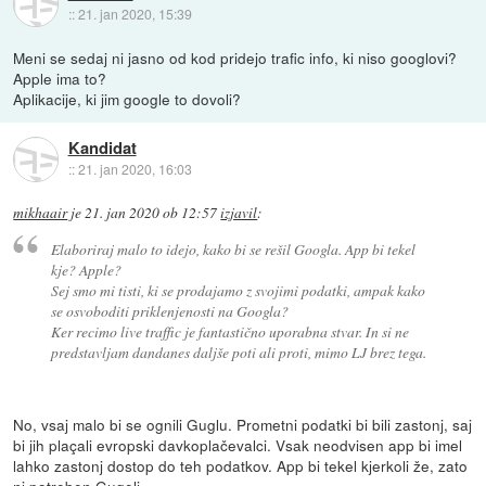
::
21. jan 2020, 15:39
Meni se sedaj ni jasno od kod pridejo trafic info, ki niso googlovi?
Apple ima to?
Aplikacije, ki jim google to dovoli?
Kandidat
::
21. jan 2020, 16:03
mikhaair
je
21. jan 2020 ob 12:57
izjavil
:
Elaboriraj malo to idejo, kako bi se rešil Googla. App bi tekel
kje? Apple?
Sej smo mi tisti, ki se prodajamo z svojimi podatki, ampak kako
se osvoboditi priklenjenosti na Googla?
Ker recimo live traffic je fantastično uporabna stvar. In si ne
predstavljam dandanes daljše poti ali proti, mimo LJ brez tega.
No, vsaj malo bi se ognili Guglu. Prometni podatki bi bili zastonj, saj
bi jih plaçali evropski davkoplačevalci. Vsak neodvisen app bi imel
lahko zastonj dostop do teh podatkov. App bi tekel kjerkoli že, zato