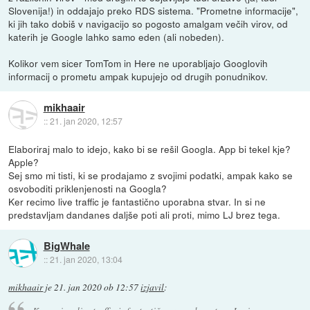
Slovenija!) in oddajajo preko RDS sistema. "Prometne informacije",
ki jih tako dobiš v navigacijo so pogosto amalgam večih virov, od
katerih je Google lahko samo eden (ali nobeden).
Kolikor vem sicer TomTom in Here ne uporabljajo Googlovih
informacij o prometu ampak kupujejo od drugih ponudnikov.
mikhaair
::
21. jan 2020, 12:57
Elaboriraj malo to idejo, kako bi se rešil Googla. App bi tekel kje?
Apple?
Sej smo mi tisti, ki se prodajamo z svojimi podatki, ampak kako se
osvoboditi priklenjenosti na Googla?
Ker recimo live traffic je fantastično uporabna stvar. In si ne
predstavljam dandanes daljše poti ali proti, mimo LJ brez tega.
BigWhale
::
21. jan 2020, 13:04
mikhaair
je
21. jan 2020 ob 12:57
izjavil
: