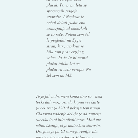
plačal. Po enem letu sp
spremenili pogoje
uporabe. ANenkrat je
nehal delati gasloveno
usmerjanje al kakorkoli
se to reče. Potem sem šel
le pogledat na Sygic
stran, kar naenkrat je
bila tam pro verzija z
voice. Ja še 1x bi moral
plačat toliko kot se
plačal za celo evropo. No
šel sem na MS.
To je ful cudn, meni konkretno so v neki
tocki dali moznost, da kupim vse karte
za cel svet za $20 al nekaj v tem rangu.
Glasovno vodenje deluje ze od samega
zacetka in ni bilo nikoli tezav. Moti me
edino iskanje, ki je malenkost storasto.
Drugace je pa UI samega zemljevida
narejen izjemno dobro. Edini ima