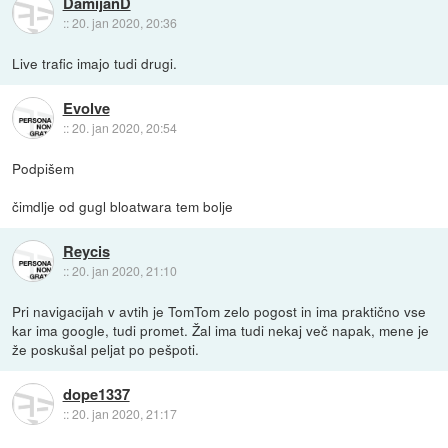
DamijanD
::
20. jan 2020, 20:36
Live trafic imajo tudi drugi.
Evolve
::
20. jan 2020, 20:54
Podpišem
čimdlje od gugl bloatwara tem bolje
Reycis
::
20. jan 2020, 21:10
Pri navigacijah v avtih je TomTom zelo pogost in ima praktično vse
kar ima google, tudi promet. Žal ima tudi nekaj več napak, mene je
že poskušal peljat po pešpoti.
dope1337
::
20. jan 2020, 21:17