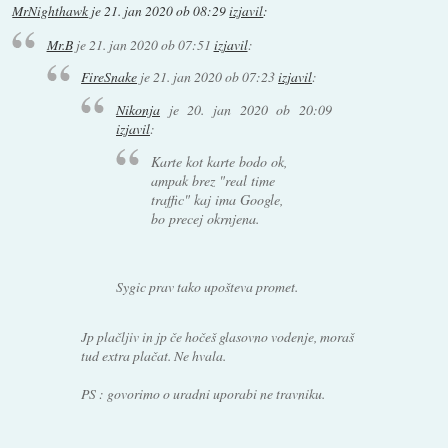
MrNighthawk
je
21. jan 2020 ob 08:29
izjavil
:
Mr.B
je
21. jan 2020 ob 07:51
izjavil
:
FireSnake
je
21. jan 2020 ob 07:23
izjavil
:
Nikonja
je
20. jan 2020 ob 20:09
izjavil
:
Karte kot karte bodo ok,
ampak brez "real time
traffic" kaj ima Google,
bo precej okrnjena.
Sygic prav tako upošteva promet.
Jp plačljiv in jp če hočeš glasovno vodenje, moraš
tud extra plačat. Ne hvala.
PS : govorimo o uradni uporabi ne travniku.