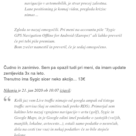
navigacijo v avtomobilih, je stvar precej zalostna.
Lane positioning je komaj viden, pregleda krizisc
nimas ...
Zgleda so nazaj omogočili. Pri meni na accountu piše "Sygic
GPS Navigation Offline for Android (Europe)" ali lahko preveriš
če pri tebi piše premium.
Bom zvečer namestil in preveril, če je sedaj omogočeno.
Čudno in zanimivo. Sem pa opazil tudi pri meni, da imam update
zemljevida 3x na leto.
Trenutno ima Sygic sicer neko akcijo... 13€
Nikonja
je
21. jan 2020 ob 10:07
izjavil
:
Kolk jaz vem Live traffic nimajo od googla ampak od tistega
traffic servisa (kaj se emitira tudi preko RDS). Primerjal sem
kakšno leto nazaj vgrajeno navigacijo v avtu (golf), Sygic in
Google Maps, in je Google edini imel podatke o zastojih (večjih,
manjših, lokalne, avtoceste...), ostali samo podatke o nesrečah,
dela na cesti (ne vsa) in nekaj podatkov če so bile stoječe
kolone.