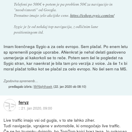
Telefoni po 500€ + potem je pa problem 50€ za navigacijo in
"neodvisnosti" od Googla.
Trenutno imajo zelo akcijske cene.
https://eshop.sygic.com/en/
Sygic je že od nekdaj top navigacija, z odličnim lane
positioningom itd.
Imam licenčnega Sygic-a za celo evropo. Sem plačal. Po enem letu
sp spremenili pogoje uporabe. ANenkrat je nehal delati gasloveno
usmerjanje al kakorkoli se to reče. Potem sem šel le pogledat na
Sygic stran, kar naenkrat je bila tam pro verzija z voice. Ja še 1x bi
moral plačat toliko kot se plačal za celo evropo. No šel sem na MS.
Zgodovina sprememb…
predlagalo izbris:
MrNighthawk
(
22. jan 2020 ob 08:10
)
feryz
::
21. jan 2020, 09:00
Live traffic imajo vsi od gugla, v to ste lahko ziher.
Tudi navigacije, vgrajene v avtomobile, ki omogočajo live traffic.
Če se bo trumpku dvignilo, bo TomTom kojci brez tega. In pokopan