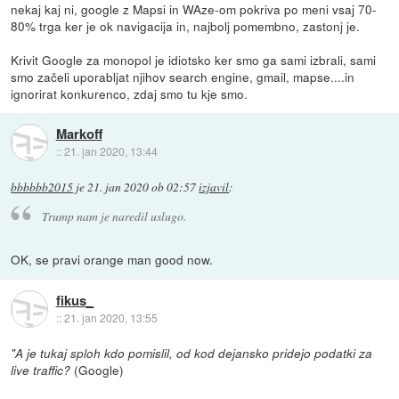
nekaj kaj ni, google z Mapsi in WAze-om pokriva po meni vsaj 70-
80% trga ker je ok navigacija in, najbolj pomembno, zastonj je.
Krivit Google za monopol je idiotsko ker smo ga sami izbrali, sami
smo začeli uporabljat njihov search engine, gmail, mapse....in
ignorirat konkurenco, zdaj smo tu kje smo.
Markoff
::
21. jan 2020, 13:44
bbbbbb2015
je
21. jan 2020 ob 02:57
izjavil
:
Trump nam je naredil uslugo.
OK, se pravi orange man good now.
fikus_
::
21. jan 2020, 13:55
"A je tukaj sploh kdo pomislil, od kod dejansko pridejo podatki za
(Google)
live traffic?