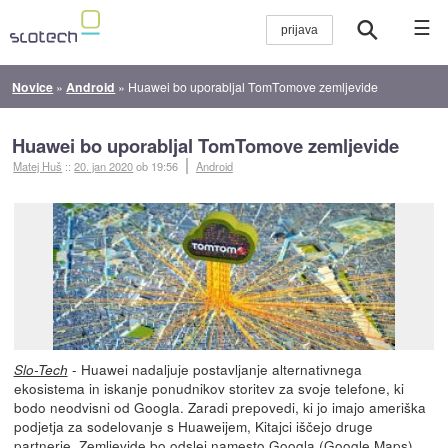
☰
Novice
»
Android
»
Huawei bo uporabljal TomTomove zemljevide
Huawei bo uporabljal TomTomove zemljevide
Matej Huš
::
20. jan 2020
ob 19:56
Android
- Huawei nadaljuje postavljanje alternativnega
Slo-Tech
ekosistema in iskanje ponudnikov storitev za svoje telefone, ki
bodo neodvisni od Googla. Zaradi prepovedi, ki jo imajo ameriška
podjetja za sodelovanje s Huaweijem, Kitajci iščejo druge
partnerje. Zemljevide bo odslej namesto Googla (Google Maps)