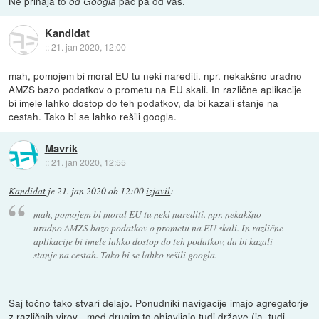
Ne prihaja to
pač pa od vas.
od Googla
Kandidat
::
21. jan 2020, 12:00
mah, pomojem bi moral EU tu neki narediti. npr. nekakšno uradno
AMZS bazo podatkov o prometu na EU skali. In različne aplikacije
bi imele lahko dostop do teh podatkov, da bi kazali stanje na
cestah. Tako bi se lahko rešili googla.
Mavrik
::
21. jan 2020, 12:55
Kandidat
je
21. jan 2020 ob 12:00
izjavil
:
mah, pomojem bi moral EU tu neki narediti. npr. nekakšno
uradno AMZS bazo podatkov o prometu na EU skali. In različne
aplikacije bi imele lahko dostop do teh podatkov, da bi kazali
stanje na cestah. Tako bi se lahko rešili googla.
Saj točno tako stvari delajo. Ponudniki navigacije imajo agregatorje
z različnih virov - med drugim to objavljajo tudi države (ja, tudi