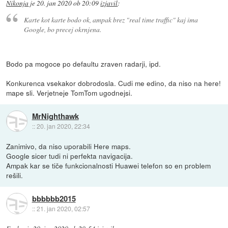
Nikonja
je
20. jan 2020 ob 20:09
izjavil
:
Karte kot karte bodo ok, ampak brez "real time traffic" kaj ima
Google, bo precej okrnjena.
Bodo pa mogoce po defaultu zraven radarji, ipd.
Konkurenca vsekakor dobrodosla. Cudi me edino, da niso na here!
mape sli. Verjetneje TomTom ugodnejsi.
MrNighthawk
::
20. jan 2020, 22:34
Zanimivo, da niso uporabili Here maps.
Google sicer tudi ni perfekta navigacija.
Ampak kar se tiče funkcionalnosti Huawei telefon so en problem
rešili.
bbbbbb2015
::
21. jan 2020, 02:57