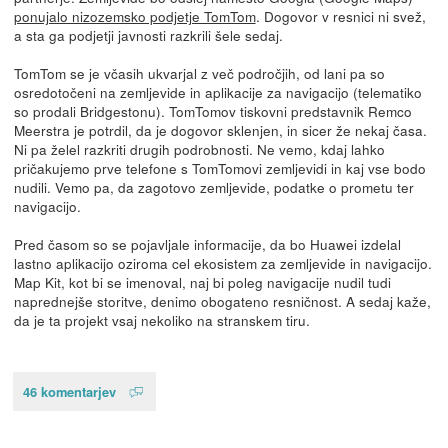
ponujalo nizozemsko podjetje TomTom
. Dogovor v resnici ni svež,
a sta ga podjetji javnosti razkrili šele sedaj.
TomTom se je včasih ukvarjal z več področjih, od lani pa so
osredotočeni na zemljevide in aplikacije za navigacijo (telematiko
so prodali Bridgestonu). TomTomov tiskovni predstavnik Remco
Meerstra je potrdil, da je dogovor sklenjen, in sicer že nekaj časa.
Ni pa želel razkriti drugih podrobnosti. Ne vemo, kdaj lahko
pričakujemo prve telefone s TomTomovi zemljevidi in kaj vse bodo
nudili. Vemo pa, da zagotovo zemljevide, podatke o prometu ter
navigacijo.
Pred časom so se pojavljale informacije, da bo Huawei izdelal
lastno aplikacijo oziroma cel ekosistem za zemljevide in navigacijo.
Map Kit, kot bi se imenoval, naj bi poleg navigacije nudil tudi
naprednejše storitve, denimo obogateno resničnost. A sedaj kaže,
da je ta projekt vsaj nekoliko na stranskem tiru.
46 komentarjev