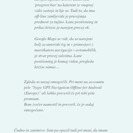
'progress bar' na katerem ze vnaprej
vidis zastoje in kje so. Tudi to, da ima
off-line zemljevide je precejsnja
prednost za tujino. Lane positioning in
prikaz krizisc je narejen precej ok.
Google Maps se vidi, da so narejeni
bolj za ameriski trg in v primerjavi z
marsikatero navigacijo v avtomobilih,
je stvar precej zalostna. Lane
positioning je komaj viden, pregleda
krizisc nimas ...
Zgleda so nazaj omogočili. Pri meni na accountu
piše "Sygic GPS Navigation Offline for Android
(Europe)" ali lahko preveriš če pri tebi piše
premium.
Bom zvečer namestil in preveril, če je sedaj
omogočeno.
Čudno in zanimivo. Sem pa opazil tudi pri meni, da imam