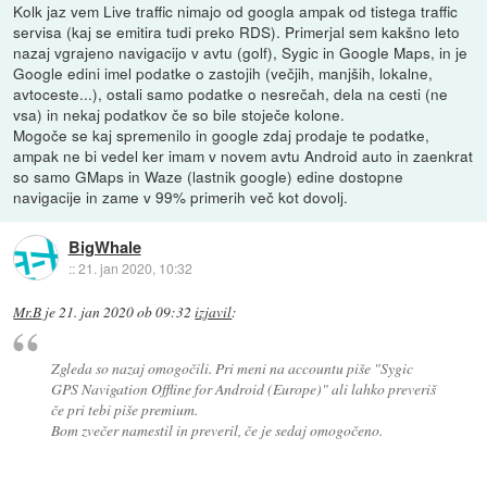
Kolk jaz vem Live traffic nimajo od googla ampak od tistega traffic
servisa (kaj se emitira tudi preko RDS). Primerjal sem kakšno leto
nazaj vgrajeno navigacijo v avtu (golf), Sygic in Google Maps, in je
Google edini imel podatke o zastojih (večjih, manjših, lokalne,
avtoceste...), ostali samo podatke o nesrečah, dela na cesti (ne
vsa) in nekaj podatkov če so bile stoječe kolone.
Mogoče se kaj spremenilo in google zdaj prodaje te podatke,
ampak ne bi vedel ker imam v novem avtu Android auto in zaenkrat
so samo GMaps in Waze (lastnik google) edine dostopne
navigacije in zame v 99% primerih več kot dovolj.
BigWhale
::
21. jan 2020, 10:32
Mr.B
je
21. jan 2020 ob 09:32
izjavil
:
Zgleda so nazaj omogočili. Pri meni na accountu piše "Sygic
GPS Navigation Offline for Android (Europe)" ali lahko preveriš
če pri tebi piše premium.
Bom zvečer namestil in preveril, če je sedaj omogočeno.