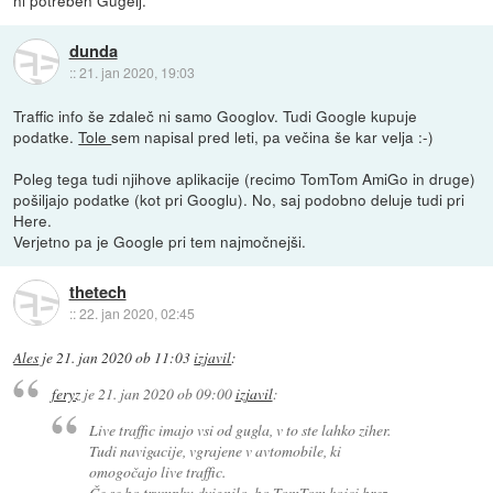
ni potreben Gugelj.
dunda
::
21. jan 2020, 19:03
Traffic info še zdaleč ni samo Googlov. Tudi Google kupuje
podatke.
Tole
sem napisal pred leti, pa večina še kar velja :-)
Poleg tega tudi njihove aplikacije (recimo TomTom AmiGo in druge)
pošiljajo podatke (kot pri Googlu). No, saj podobno deluje tudi pri
Here.
Verjetno pa je Google pri tem najmočnejši.
thetech
::
22. jan 2020, 02:45
Ales
je
21. jan 2020 ob 11:03
izjavil
:
feryz
je
21. jan 2020 ob 09:00
izjavil
:
Live traffic imajo vsi od gugla, v to ste lahko ziher.
Tudi navigacije, vgrajene v avtomobile, ki
omogočajo live traffic.
Če se bo trumpku dvignilo, bo TomTom kojci brez