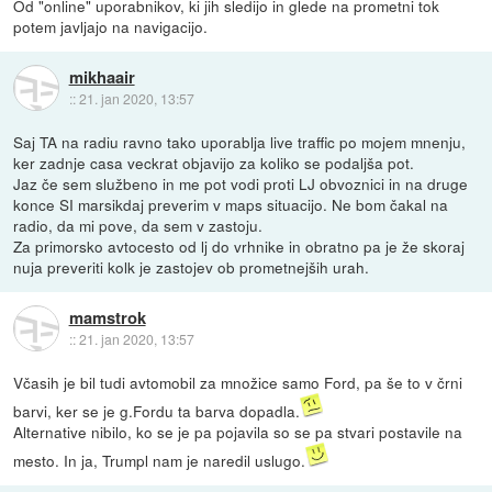
Od "online" uporabnikov, ki jih sledijo in glede na prometni tok
potem javljajo na navigacijo.
mikhaair
::
21. jan 2020, 13:57
Saj TA na radiu ravno tako uporablja live traffic po mojem mnenju,
ker zadnje casa veckrat objavijo za koliko se podaljša pot.
Jaz če sem službeno in me pot vodi proti LJ obvoznici in na druge
konce SI marsikdaj preverim v maps situacijo. Ne bom čakal na
radio, da mi pove, da sem v zastoju.
Za primorsko avtocesto od lj do vrhnike in obratno pa je že skoraj
nuja preveriti kolk je zastojev ob prometnejših urah.
mamstrok
::
21. jan 2020, 13:57
Včasih je bil tudi avtomobil za množice samo Ford, pa še to v črni
barvi, ker se je g.Fordu ta barva dopadla.
Alternative nibilo, ko se je pa pojavila so se pa stvari postavile na
mesto. In ja, Trumpl nam je naredil uslugo.