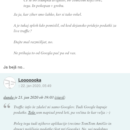
tega. In pokopan v grobu.
Ja ja, kar
ziher
smo lahko, ker si tako rekel.
A je tukaj sploh kdo pomislil, od kod dejansko pridejo podatki za
live traffic?
Dajte mal razmišljat, no.
Ne prihaja to
od Googla
pač pa od vas.
Ja bejš no..
Looooooka
::
22. jan 2020, 05:49
dunda
je
21. jan 2020 ob 19:03
izjavil
:
Traffic info še zdaleč ni samo Googlov. Tudi Google kupuje
podatke.
Tole
sem napisal pred leti, pa večina še kar velja :-)
Poleg tega tudi njihove aplikacije (recimo TomTom AmiGo in
druge) pošiljajo podatke (kot pri Googlu). No, saj podobno