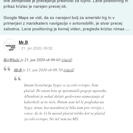
line zemljevide je precejsnja prednost za tujino. Lane positioning in
prikaz krizisc je narejen precej ok.
Google Maps se vidi, da so narejeni bolj za ameriski trg in v
primerjavi z marsikatero navigacijo v avtomobilih, je stvar precej
zalostna. Lane positioning je komaj viden, pregleda krizisc nimas ...
Mr.B
::
21. jan 2020, 09:32
BigWhale
je
21. jan 2020 ob 09:03
izjavil
:
Mr.B
je
21. jan 2020 ob 08:50
izjavil
:
Imam licenčnega Sygic-a za celo evropo. Sem
plačal. Po enem letu sp spremenili pogoje uporabe.
ANenkrat je nehal delati gasloveno usmerjanje al
kakorkoli se to reče. Potem sem šel le pogledat na
Sygic stran, kar naenkrat je bila tam pro verzija z
voice. Ja še 1x bi moral plačat toliko kot se plačal
za celo evropo. No šel sem na MS.