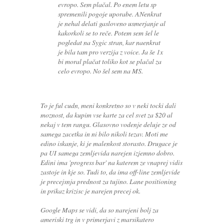
evropo. Sem plačal. Po enem letu sp
spremenili pogoje uporabe. ANenkrat
je nehal delati gasloveno usmerjanje al
kakorkoli se to reče. Potem sem šel le
pogledat na Sygic stran, kar naenkrat
je bila tam pro verzija z voice. Ja še 1x
bi moral plačat toliko kot se plačal za
celo evropo. No šel sem na MS.
To je ful cudn, meni konkretno so v neki tocki dali
moznost, da kupim vse karte za cel svet za $20 al
nekaj v tem rangu. Glasovno vodenje deluje ze od
samega zacetka in ni bilo nikoli tezav. Moti me
edino iskanje, ki je malenkost storasto. Drugace je
pa UI samega zemljevida narejen izjemno dobro.
Edini ima 'progress bar' na katerem ze vnaprej vidis
zastoje in kje so. Tudi to, da ima off-line zemljevide
je precejsnja prednost za tujino. Lane positioning
in prikaz krizisc je narejen precej ok.
Google Maps se vidi, da so narejeni bolj za
ameriski trg in v primerjavi z marsikatero