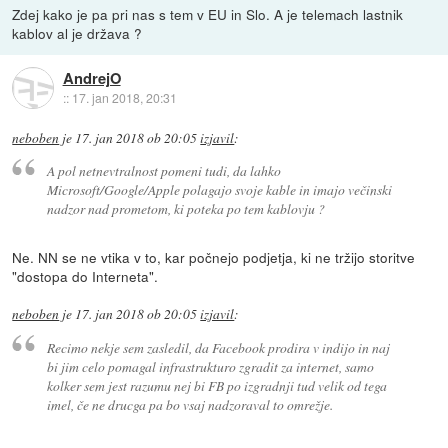
Zdej kako je pa pri nas s tem v EU in Slo. A je telemach lastnik
kablov al je država ?
AndrejO
::
17. jan 2018, 20:31
neboben
je
17. jan 2018 ob 20:05
izjavil
:
A pol netnevtralnost pomeni tudi, da lahko
Microsoft/Google/Apple polagajo svoje kable in imajo večinski
nadzor nad prometom, ki poteka po tem kablovju ?
Ne. NN se ne vtika v to, kar počnejo podjetja, ki ne tržijo storitve
"dostopa do Interneta".
neboben
je
17. jan 2018 ob 20:05
izjavil
:
Recimo nekje sem zasledil, da Facebook prodira v indijo in naj
bi jim celo pomagal infrastrukturo zgradit za internet, samo
kolker sem jest razumu nej bi FB po izgradnji tud velik od tega
imel, če ne drucga pa bo vsaj nadzoraval to omrežje.