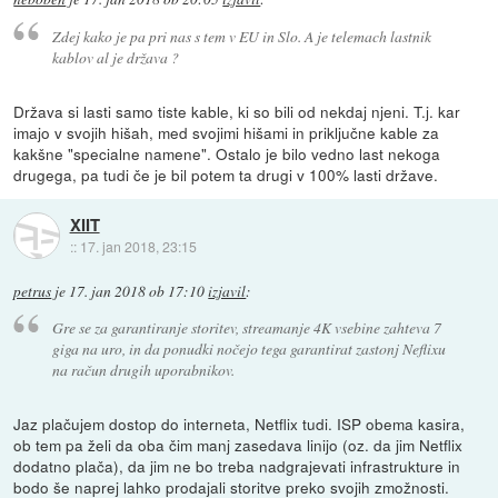
Zdej kako je pa pri nas s tem v EU in Slo. A je telemach lastnik
kablov al je država ?
Država si lasti samo tiste kable, ki so bili od nekdaj njeni. T.j. kar
imajo v svojih hišah, med svojimi hišami in priključne kable za
kakšne "specialne namene". Ostalo je bilo vedno last nekoga
drugega, pa tudi če je bil potem ta drugi v 100% lasti države.
XIIT
::
17. jan 2018, 23:15
petrus
je
17. jan 2018 ob 17:10
izjavil
:
Gre se za garantiranje storitev, streamanje 4K vsebine zahteva 7
giga na uro, in da ponudki nočejo tega garantirat zastonj Neflixu
na račun drugih uporabnikov.
Jaz plačujem dostop do interneta, Netflix tudi. ISP obema kasira,
ob tem pa želi da oba čim manj zasedava linijo (oz. da jim Netflix
dodatno plača), da jim ne bo treba nadgrajevati infrastrukture in
bodo še naprej lahko prodajali storitve preko svojih zmožnosti.