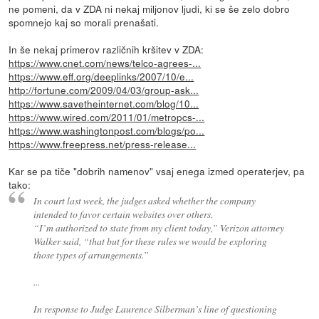
ne pomeni, da v ZDA ni nekaj miljonov ljudi, ki se še zelo dobro
spomnejo kaj so morali prenašati.
In še nekaj primerov različnih kršitev v ZDA:
https://www.cnet.com/news/telco-agrees-...
https://www.eff.org/deeplinks/2007/10/e...
http://fortune.com/2009/04/03/group-ask...
https://www.savetheinternet.com/blog/10...
https://www.wired.com/2011/01/metropcs-...
https://www.washingtonpost.com/blogs/po...
https://www.freepress.net/press-release...
Kar se pa tiče "dobrih namenov" vsaj enega izmed operaterjev, pa
tako:
In court last week, the judges asked whether the company
intended to favor certain websites over others.
“I’m authorized to state from my client today,” Verizon attorney
Walker said, “that but for these rules we would be exploring
those types of arrangements.”
...
In response to Judge Laurence Silberman’s line of questioning