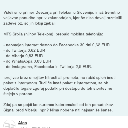
Videli smo primer Deezerja pri Telekomu Slovenije, imaš trenutno
veljavne ponudbe npr. v zakonodajah, kjer še niso dovolj razmislili
zadeve oz. so jih lobiji zjebali:
MTS Srbija (njihov Telekom), prepaid mobilna telefonija:
- neomejen internet dostop do Facebooka 30 dni 0,62 EUR
- do Twitterja 0,62 EUR
- do Viberja 0,83 EUR
- do WhatsAppa 0,83 EUR
- do Instagrama, Facebooka in Twitterja 2,5 EUR.
torej vse brez omejitev hitrosti ali prometa, ne rabiš sploh imeti
paket z internetom. Tudi če imaš paket z internetom, se ob
doplačilu tegale zgoraj podatki pri dostopu do teh storitev ne
štejejo v porabo.
Zdaj pa se pojdi konkurenco kateremukoli od teh ponudnikov.
Signal proti Viberju, npr.? Nima nobene niti najmanjše šanse.
Ales