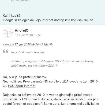
Kaj ti kadiš?
Google in kolegi plačujejo Internet dostop isto kot vsak kekec.
AndrejO
::
17. jan 2018, 19:50
petrus
je
17. jan 2018 ob 16:49
izjavil
:
Ne, nič od tega in še manj.
Je bilo kaj omejeno pred Junijem 2015 (takrat so namreč komaj
začeli uvajat net neutrality v ZDA)?
Da, bilo je na pretek primerov.
Ne, motiš se. Prve variante NN so bile v ZDA uvedene že l. 2010.
Gl.
FCC open Internet
Dejansko so kršitve do 2010 in vedno glasnejše pritoževanje
uporabnikov FCC privedli do tega, da je začel ukrepati in, da je to
postal "predmet obdelave". Samo zato, ker ti tega nisi doživljal, to