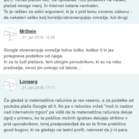
plačaš mnogo manj. In internet ostane nevtralen.
To je rešitev za edini argument, ki je v prid temu novemu zakonu -
da nekateri veliko bolj koristijo/obremenjujejo omrežje, kot drugi.
MrStein
::
21. jan 2018, 16:38
Google obremenjuje omrežje točno toliko, kolikor ti in jaz
potegneva podatkov od njega.
In za to tudi plačava, tem ubogim ponudnikom, ki so na robu
preživetja, otroci jim umirajo od lakote...
Lonsarg
::
21. jan 2018, 17:11
Če gledaš iz matematične računice je res vseeno, a za podatke od
youtuba plača Google ali ti. Ko pa v računico vržeš "moč in nadzor
nad internetnim trgom" pa vidiš da ta matematična računica deluje
zgolj v primeru, ko ta peščica močnih igralcev delujejo striktno v
prid uporabnikom, torej predpostavljaš da so te firme praktično
good bogovi, ki ne gledajo na lastni profit, naivnost da ji ni para.