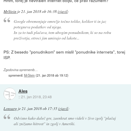
Hmm, torej je nevtralen internet boljši, če prav razumem?
MrStein
je
21. jan 2018 ob 16:38
izjavil
:
Google obremenjuje omrežje točno toliko, kolikor ti in jaz
potegneva podatkov od njega.
In za to tudi plačava, tem ubogim ponudnikom, ki so na robu
preživetja, otroci jim umirajo od lakote...
PS: Z besedo "ponudnikom" sem mislil "ponudnike interneta", torej
ISP.
Zgodovina sprememb…
spremenil:
MrStein
(
21. jan 2018 ob 19:12
)
Ales
::
21. jan 2018, 23:48
Lonsarg
je
21. jan 2018 ob 17:35
izjavil
:
Odvisno kako daleč gre, zaenkrat smo videli v živo zgolj "plačaj
ali znižamo hitrost" in zgolj v Ameriki.