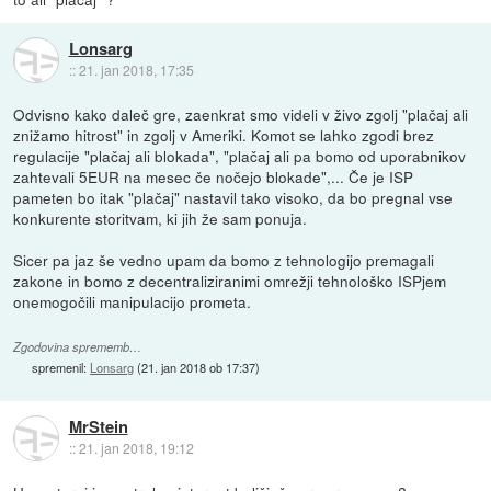
Lonsarg
::
21. jan 2018, 17:35
Odvisno kako daleč gre, zaenkrat smo videli v živo zgolj "plačaj ali
znižamo hitrost" in zgolj v Ameriki. Komot se lahko zgodi brez
regulacije "plačaj ali blokada", "plačaj ali pa bomo od uporabnikov
zahtevali 5EUR na mesec če nočejo blokade",... Če je ISP
pameten bo itak "plačaj" nastavil tako visoko, da bo pregnal vse
konkurente storitvam, ki jih že sam ponuja.
Sicer pa jaz še vedno upam da bomo z tehnologijo premagali
zakone in bomo z decentraliziranimi omrežji tehnološko ISPjem
onemogočili manipulacijo prometa.
Zgodovina sprememb…
spremenil:
Lonsarg
(
21. jan 2018 ob 17:37
)
MrStein
::
21. jan 2018, 19:12