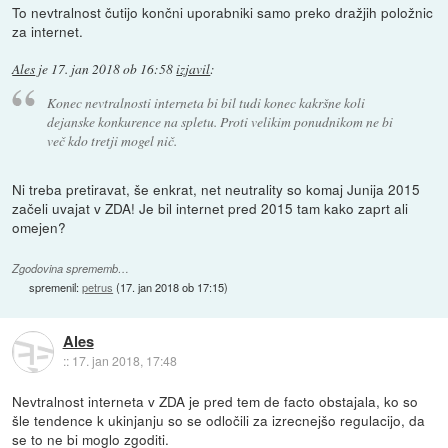
To nevtralnost čutijo končni uporabniki samo preko dražjih položnic
za internet.
Ales
je
17. jan 2018 ob 16:58
izjavil
:
Konec nevtralnosti interneta bi bil tudi konec kakršne koli
dejanske konkurence na spletu. Proti velikim ponudnikom ne bi
več kdo tretji mogel nič.
Ni treba pretiravat, še enkrat, net neutrality so komaj Junija 2015
začeli uvajat v ZDA! Je bil internet pred 2015 tam kako zaprt ali
omejen?
Zgodovina sprememb…
spremenil:
petrus
(
17. jan 2018 ob 17:15
)
Ales
::
17. jan 2018, 17:48
Nevtralnost interneta v ZDA je pred tem de facto obstajala, ko so
šle tendence k ukinjanju so se odločili za izrecnejšo regulacijo, da
se to ne bi moglo zgoditi.