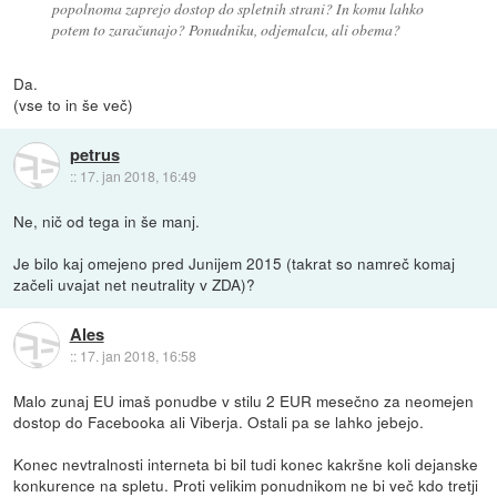
popolnoma zaprejo dostop do spletnih strani? In komu lahko
potem to zaračunajo? Ponudniku, odjemalcu, ali obema?
Da.
(vse to in še več)
petrus
::
17. jan 2018, 16:49
Ne, nič od tega in še manj.
Je bilo kaj omejeno pred Junijem 2015 (takrat so namreč komaj
začeli uvajat net neutrality v ZDA)?
Ales
::
17. jan 2018, 16:58
Malo zunaj EU imaš ponudbe v stilu 2 EUR mesečno za neomejen
dostop do Facebooka ali Viberja. Ostali pa se lahko jebejo.
Konec nevtralnosti interneta bi bil tudi konec kakršne koli dejanske
konkurence na spletu. Proti velikim ponudnikom ne bi več kdo tretji