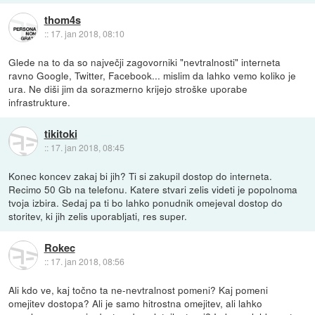
thom4s
::
17. jan 2018, 08:10
Glede na to da so največji zagovorniki "nevtralnosti" interneta
ravno Google, Twitter, Facebook... mislim da lahko vemo koliko je
ura. Ne diši jim da sorazmerno krijejo stroške uporabe
infrastrukture.
tikitoki
::
17. jan 2018, 08:45
Konec koncev zakaj bi jih? Ti si zakupil dostop do interneta.
Recimo 50 Gb na telefonu. Katere stvari zelis videti je popolnoma
tvoja izbira. Sedaj pa ti bo lahko ponudnik omejeval dostop do
storitev, ki jih zelis uporabljati, res super.
Rokec
::
17. jan 2018, 08:56
Ali kdo ve, kaj točno ta ne-nevtralnost pomeni? Kaj pomeni
omejitev dostopa? Ali je samo hitrostna omejitev, ali lahko