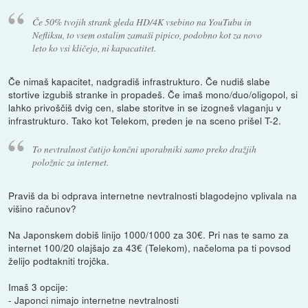
Če 50% tvojih strank gleda HD/4K vsebino na YouTubu in
Nefliksu, to vsem ostalim zamaši pipico, podobno kot za novo
leto ko vsi kličejo, ni kapacatitet.
Če nimaš kapacitet, nadgradiš infrastrukturo. Če nudiš slabe
stortive izgubiš stranke in propadeš. Če imaš mono/duo/oligopol, si
lahko privoščiš dvig cen, slabe storitve in se izogneš vlaganju v
infrastrukturo. Tako kot Telekom, preden je na sceno prišel T-2.
To nevtralnost čutijo končni uporabniki samo preko dražjih
položnic za internet.
Praviš da bi odprava internetne nevtralnosti blagodejno vplivala na
višino računov?
Na Japonskem dobiš linijo 1000/1000 za 30€. Pri nas te samo za
internet 100/20 olajšajo za 43€ (Telekom), načeloma pa ti povsod
želijo podtakniti trojčka.
Imaš 3 opcije:
- Japonci nimajo internetne nevtralnosti