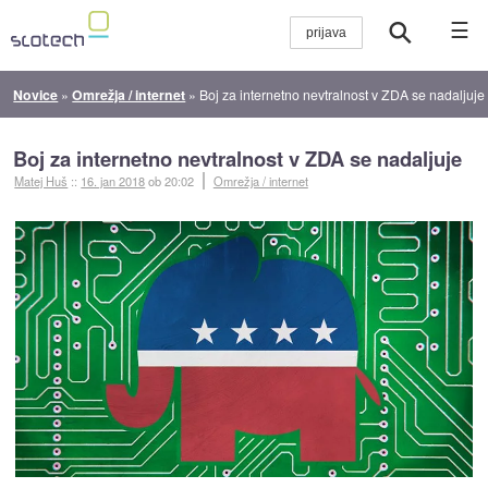
☰
Novice
»
Omrežja / internet
»
Boj za internetno nevtralnost v ZDA se nadaljuje
Boj za internetno nevtralnost v ZDA se nadaljuje
Matej Huš
::
16. jan 2018
ob 20:02
Omrežja / internet