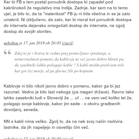
Ker bi FB s tem postal ponudnik dostopa bi zapadel pod
kakršnokoli že regulativo ima Indija. Zadnje, kar sem na to temo
ujel, je bilo to, da ta "malenkost" FB-ju ni bila všečna in se je zato
umaknil. Ni izključeno, da zato, ker bi moral kot ponudnik dostopa
do interneta dejansko omogočati dostop do interneta, ne zgolj
dostop do svojih storitev.
neboben
je
17. jan 2018 ob 20:05
izjavil
:
Zdej to je v bistvu še vedno prej postavljeno vprašanje, a
netnevtralnost pomeni, da kablovje ni več javno dobro hkrati pa,
da zasebniki lahko polagajo kable ? S kabli mislm predvsem tole
kar gre čez morje, al pa glavne žile po kopnem.
Kablovje ni bilo nikoli javno dobro v pomenu, kakor ga bi jaz
razumel. Vedno je bilo last nekoga (pa magari države). Ravno tako
lahko zasebniki tudi v Sloveniji že ... uf ... ne vem več koliko let že,
polagajo svoje kablovje, kakor jim sede - v okviru gradbenih
dovoljenj, seveda.
NN s kabli nima veliko. Zgolj to, da na nek svoj način motivira
lastnike, da jih napeljejo in osvetlijo čim več.
neboben
je
17. jan 2018 ob 20:05
izjavil
: