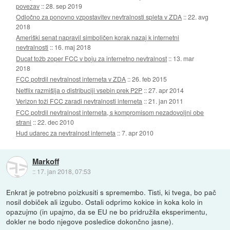
povezav
::
28. sep 2019
Odločno za ponovno vzpostavitev nevtralnosti spleta v ZDA
::
22. avg
2018
Ameriški senat napravil simboličen korak nazaj k internetni
nevtralnosti
::
16. maj 2018
Ducat tožb zoper FCC v boju za internetno nevtralnost
::
13. mar
2018
FCC potrdil nevtralnost interneta v ZDA
::
26. feb 2015
Netflix razmišlja o distribuciji vsebin prek P2P
::
27. apr 2014
Verizon toži FCC zaradi nevtralnosti interneta
::
21. jan 2011
FCC potrdil nevtralnost interneta, s kompromisom nezadovoljni obe
strani
::
22. dec 2010
Hud udarec za nevtralnost interneta
::
7. apr 2010
Markoff
::
17. jan 2018, 07:53
Enkrat je potrebno poizkusiti s spremembo. Tisti, ki tvega, bo pač
nosil dobiček ali izgubo. Ostali odprimo kokice in koka kolo in
opazujmo (in upajmo, da se EU ne bo pridružila eksperimentu,
dokler ne bodo njegove posledice dokončno jasne).