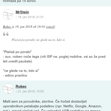
hotmaila pa 15 evrov.
MrStein
::
18. jan 2018, 21:31
Rokec
je
18. jan 2018 ob 19:01
izjavil
:
Plačaš po porabi, ne glede na to, kdo si.
"Plačaš po porabi"
- sux, noben noče tega (niti ISP ne, poglej mobilne, vsi so že pred
leti uvedli paušale)
"ne glede na to, kdo si"
- edino pravilno
Rokec
::
21. jan 2018, 15:53
Mislil sem za ponudnike, storitve. Če hočeš dostavljati
uporabnikom petabajte podatkov (npr. Netflix, Google, Amazon,
ipd.), moraš plačati več. Če uploadaš 1GB podatkov na mesec,