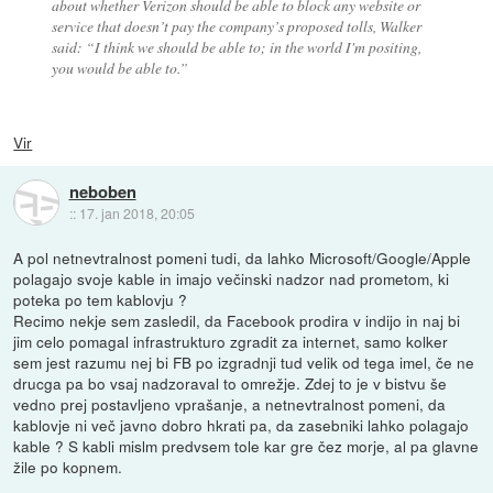
about whether Verizon should be able to block any website or
service that doesn’t pay the company’s proposed tolls, Walker
said: “I think we should be able to; in the world I'm positing,
you would be able to.”
Vir
neboben
::
17. jan 2018, 20:05
A pol netnevtralnost pomeni tudi, da lahko Microsoft/Google/Apple
polagajo svoje kable in imajo večinski nadzor nad prometom, ki
poteka po tem kablovju ?
Recimo nekje sem zasledil, da Facebook prodira v indijo in naj bi
jim celo pomagal infrastrukturo zgradit za internet, samo kolker
sem jest razumu nej bi FB po izgradnji tud velik od tega imel, če ne
drucga pa bo vsaj nadzoraval to omrežje. Zdej to je v bistvu še
vedno prej postavljeno vprašanje, a netnevtralnost pomeni, da
kablovje ni več javno dobro hkrati pa, da zasebniki lahko polagajo
kable ? S kabli mislm predvsem tole kar gre čez morje, al pa glavne
žile po kopnem.