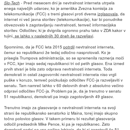
- Pred mesecem dni je nevtralnost interneta utrpela
Slo-Tech
enega največjih udarcev, ko je ameriška Zvezna komisija za
telekomunikacije (FCC) s tremi glasovi proti dvema
izglasovala
, da
internet ni več javna storitev (telekomunikacije), kar bi ponudnike
obvezovalo k zagotavljanju nevtralnosti, temveč informacijska
storitev. Odločitev, ki je dvignila ogromno prahu tako v ZDA kakor v
tujini,
se lahko v naslednjih 30 dneh še razveljavi
.
Spomnimo, da je FCC leta 2015
potrdil
nevtralnost interneta,
čemur so republikanci že tedaj odločno nasprotovali. Ko je
prisegla Trumpova administracija, so se spremenila razmerja moči
v FCC, kjer imajo sedaj republikanci tri od petih glasov. Ena izmed
prvih stvari je bila zato odprava nevtralnosti interneta. Toda
demokrati in ostali zagovorniki nevtralnosti interneta niso vrgli
puške v koruzo, temveč poizkušajo odločitev FCC-ja razveljaviti v
senatu. Tam namreč lahko v 60 delovnih dneh z absolutno večino
odpravi odločitev FCC-ja. Problem pa je, da je trenutno v senatu
51 republikanci, demokrati pa imajo zagotovljenih 49 glasov.
Trenutno imajo za glasovanje o nevtralnosti interneta na svoji
strani še republikansko senatorko iz Maina, torej imajo skupno
točno polovico glasov. V takem primeru bi rezultat glasovanja
odločil predsednik Mike Pence, ki pa je republikanec. Zato
demokrati sedaj na vse načine lobirajo, da bi si zagotovili še 51.