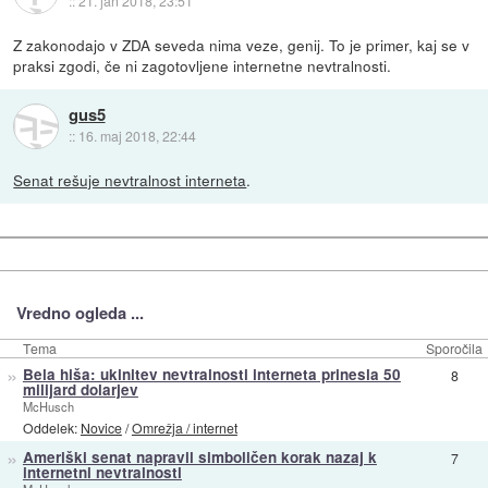
::
21. jan 2018, 23:51
Z zakonodajo v ZDA seveda nima veze, genij. To je primer, kaj se v
praksi zgodi, če ni zagotovljene internetne nevtralnosti.
gus5
::
16. maj 2018, 22:44
Senat rešuje nevtralnost interneta
.
Vredno ogleda ...
Tema
Sporočila
»
Bela hiša: ukinitev nevtralnosti interneta prinesla 50
8
milijard dolarjev
McHusch
Oddelek:
Novice
/
Omrežja / internet
»
Ameriški senat napravil simboličen korak nazaj k
7
internetni nevtralnosti