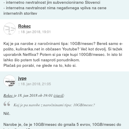
- internetno nevtralnost jim subvencioniramo Slovenci
- internetna nevtralnost nima negativnega vpliva na cene
internetnih storitev
Rokec
::
18. jan 2018, 19:01
Kaj je pa narobe z naročninami tipa: 10GB/mesec? Bereš samo e-
pošto, kulinarika.net in občasen Youtube? Več kot dovolj. Si težek
uporabnik Netflixa? Potem si pa raje kupi 100GB/mesec. In isto bi
lahko šlo potem tudi nasproti ponudnikom.
Plačaš po porabi, ne glede na to, kdo si.
jype
::
18. jan 2018, 21:05
Rokec
je
18. jan 2018 ob 19:01
izjavil
:
Kaj je pa narobe z naročninami tipa: 10GB/mesec?
Nič.
Narobe je, če je 10GB/mesec do gmaila 5 evrov, 10GB/mesec do