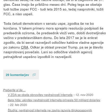
glas. Časa imajo še približno mesec dni. Poleg tega se obetajo
tudi tožbe zoper FCC - tudi leta 2015 so, tedaj nasprotniki, tožili
FCC, a niso uspeli.
Toda četudi demokratom v senatu uspe, zgodba še ne bo
končana. V takem primeru mora sprejeto resolucijo podpisati še
predsednik oziroma, če predsednik vloži veto, dobiti dvotretjinsko
večino v predstavniškem domu. Do leta 2017 se je le enkrat
zgodilo, da bi senat razveljavil odločitev kakšne vladne agencije
po zakonu
CRA
. Odkar je oblast prevzel Trump, pa se je število
nasprotovanj povečalo. Lani so odločitve vladnih agencij
petnajstkrat uspešno izpodbili in razveljavili.
29 komentarjev
Preberite si še…
V ZDA se obeta obnovitev nevtralnosti interneta
::
12. nov 2020
Bela hiša: ukinitev nevtralnosti interneta prinesla 50 milijard dolarjev
::
22. feb 2020
Študija: nevtralnost interneta ne zavira razvoja širokopasovnih