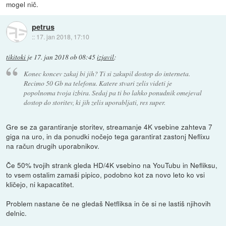
mogel nič.
petrus
::
17. jan 2018, 17:10
tikitoki
je
17. jan 2018 ob 08:45
izjavil
:
Konec koncev zakaj bi jih? Ti si zakupil dostop do interneta.
Recimo 50 Gb na telefonu. Katere stvari zelis videti je
popolnoma tvoja izbira. Sedaj pa ti bo lahko ponudnik omejeval
dostop do storitev, ki jih zelis uporabljati, res super.
Gre se za garantiranje storitev, streamanje 4K vsebine zahteva 7
giga na uro, in da ponudki nočejo tega garantirat zastonj Neflixu
na račun drugih uporabnikov.
Če 50% tvojih strank gleda HD/4K vsebino na YouTubu in Nefliksu,
to vsem ostalim zamaši pipico, podobno kot za novo leto ko vsi
kličejo, ni kapacatitet.
Problem nastane če ne gledaš Netfliksa in če si ne lastiš njihovih
delnic.