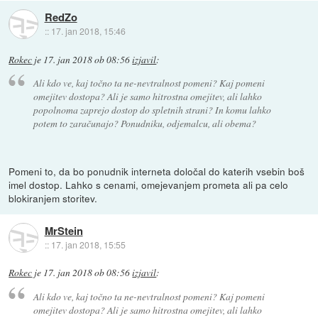
RedZo
::
17. jan 2018, 15:46
Rokec
je
17. jan 2018 ob 08:56
izjavil
:
Ali kdo ve, kaj točno ta ne-nevtralnost pomeni? Kaj pomeni
omejitev dostopa? Ali je samo hitrostna omejitev, ali lahko
popolnoma zaprejo dostop do spletnih strani? In komu lahko
potem to zaračunajo? Ponudniku, odjemalcu, ali obema?
Pomeni to, da bo ponudnik interneta določal do katerih vsebin boš
imel dostop. Lahko s cenami, omejevanjem prometa ali pa celo
blokiranjem storitev.
MrStein
::
17. jan 2018, 15:55
Rokec
je
17. jan 2018 ob 08:56
izjavil
:
Ali kdo ve, kaj točno ta ne-nevtralnost pomeni? Kaj pomeni
omejitev dostopa? Ali je samo hitrostna omejitev, ali lahko