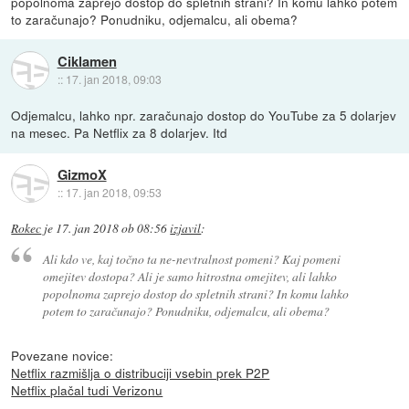
popolnoma zaprejo dostop do spletnih strani? In komu lahko potem
to zaračunajo? Ponudniku, odjemalcu, ali obema?
Ciklamen
::
17. jan 2018, 09:03
Odjemalcu, lahko npr. zaračunajo dostop do YouTube za 5 dolarjev
na mesec. Pa Netflix za 8 dolarjev. Itd
GizmoX
::
17. jan 2018, 09:53
Rokec
je
17. jan 2018 ob 08:56
izjavil
:
Ali kdo ve, kaj točno ta ne-nevtralnost pomeni? Kaj pomeni
omejitev dostopa? Ali je samo hitrostna omejitev, ali lahko
popolnoma zaprejo dostop do spletnih strani? In komu lahko
potem to zaračunajo? Ponudniku, odjemalcu, ali obema?
Povezane novice:
Netflix razmišlja o distribuciji vsebin prek P2P
Netflix plačal tudi Verizonu