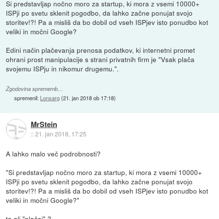
Si predstavljap nočno moro za startup, ki mora z vsemi 10000+
ISPji po svetu sklenit pogodbo, da lahko začne ponujat svojo
storitev!?! Pa a misliš da bo dobil od vseh ISPjev isto ponudbo kot
veliki in močni Google?
Edini način plačevanja prenosa podatkov, ki internetni promet
ohrani prost manipulacije s strani privatnih firm je "Vsak plača
svojemu ISPju in nikomur drugemu.".
Zgodovina sprememb…
spremenil:
Lonsarg
(
21. jan 2018 ob 17:18
)
MrStein
::
21. jan 2018, 17:25
A lahko malo več podrobnosti?
"Si predstavljap nočno moro za startup, ki mora z vsemi 10000+
ISPji po svetu sklenit pogodbo, da lahko začne ponujat svojo
storitev!?! Pa a misliš da bo dobil od vseh ISPjev isto ponudbo kot
veliki in močni Google?"
to ali "plačaj" ?