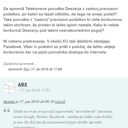
Se spomniš Telekomove ponudbe Deezerja z zastonj prenosom
podatkov, po kateri so fasali odločbo, da tega ne smejo početi?
Take ponudbe z "zastonj" prenosom podatkov bi ubile konkurenco
takim storitvam, še preden bi lahko sploh nastala. Kako bi nekdo
konkuriral Deezerju pod takimi neenakovrednimi pogoji?
Ni nobeno pretiravanje. V okolici EU taki debilizmi obstajajo.
Facebook, Viber in podobni so prišli v položaj, da lahko ubijejo
konkurenco kar na pipici ponudnika dostopa do interneta.
Zgodovina sprememb…
spremenil:
Ales
(
17. jan 2018 ob 17:48
)
ABX
::
17. jan 2018, 17:51
thom4s
je
17. jan 2018 ob 08:10
izjavil
:
Glede na to da so največji zagovorniki "nevtralnosti" interneta
ravno Google, Twitter, Facebook... mislim da lahko vemo koliko
je ura. Ne diši jim da sorazmerno krijejo stroške uporabe
infrastrukture.