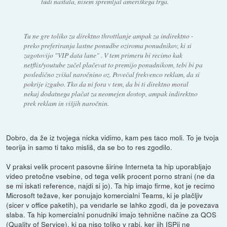
tudi nastala, nisem spremljal ameriškega trga.
Tu ne gre toliko za direktno throttlanje ampak za indirektno -
preko preferiranja lastne ponudbe oziroma ponudnikov, ki si
zagotovijo "VIP data lane" . V tem primeru bi recimo kak
netflix/youtube začel plačevat to premijo ponudnikom, tebi bi pa
posledično zvišal naročnino oz. Povečal frekvenco reklam, da si
pokrije izgubo. Tko da ni fora v tem, da bi ti direktno moral
nekaj dodatnega plačat za neomejen dostop, ampak indirektno
prek reklam in višjih naročnin.
Dobro, da že iz tvojega nicka vidimo, kam pes taco moli. To je tvoja
teorija in samo ti tako misliš, da se bo to res zgodilo.
V praksi velik procent pasovne širine Interneta ta hip uporabljajo
video pretočne vsebine, od tega velik procent porno strani (ne da
se mi iskati reference, najdi si jo). Ta hip imajo firme, kot je recimo
Microsoft težave, ker ponujajo komercialni Teams, ki je plačljiv
(sicer v office paketih), pa vendarle se lahko zgodi, da je povezava
slaba. Ta hip komercialni ponudniki imajo tehnične načine za QOS
(Quality of Service), ki pa niso toliko v rabi, ker jih ISPji ne