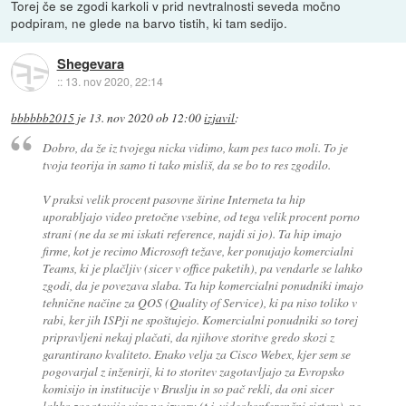
Torej če se zgodi karkoli v prid nevtralnosti seveda močno
podpiram, ne glede na barvo tistih, ki tam sedijo.
Shegevara
::
13. nov 2020, 22:14
bbbbbb2015
je
13. nov 2020 ob 12:00
izjavil
:
Dobro, da že iz tvojega nicka vidimo, kam pes taco moli. To je
tvoja teorija in samo ti tako misliš, da se bo to res zgodilo.
V praksi velik procent pasovne širine Interneta ta hip
uporabljajo video pretočne vsebine, od tega velik procent porno
strani (ne da se mi iskati reference, najdi si jo). Ta hip imajo
firme, kot je recimo Microsoft težave, ker ponujajo komercialni
Teams, ki je plačljiv (sicer v office paketih), pa vendarle se lahko
zgodi, da je povezava slaba. Ta hip komercialni ponudniki imajo
tehnične načine za QOS (Quality of Service), ki pa niso toliko v
rabi, ker jih ISPji ne spoštujejo. Komercialni ponudniki so torej
pripravljeni nekaj plačati, da njihove storitve gredo skozi z
garantirano kvaliteto. Enako velja za Cisco Webex, kjer sem se
pogovarjal z inženirji, ki to storitev zagotavljajo za Evropsko
komisijo in institucije v Bruslju in so pač rekli, da oni sicer
lahko zagotovijo vire na izvoru (t.j. videokonferenčni sistem), ne