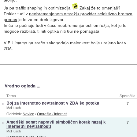
Ja pa traffic shaping in optimizacija
Zakaj že to omenjaš?
Dokler tudi v
neobremenjenem omrežju provider selektivno bremza
prenos
je to za en drek izgovor.
In če to počnejo tudi v času neobremenjenosti omrežja, kot je to
mogoče razbrati, ti niti optika niti 6G ne pomagata.
V EU imamo na srečo zakonodajo malenkost bolje urejeno kot v
ZDA.
Vredno ogleda ...
Tema
Sporočila
»
Boj za internetno nevtralnost v ZDA še poteka
7
McHusch
Oddelek:
Novice
/
Omrežja / internet
»
Ameriški senat napravil simboličen korak nazaj k
7
internetni nevtralnosti
McHusch
Oddelek:
Novice
/
NWO