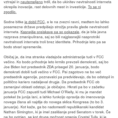
vztrajal in
neutemeljeno
trdil, da bo ukinitev nevtralnosti interneta
okrepila inovacije, rast delovnih mest in investicije.
To se ni
zgodilo.
Sodne bitke
je dobil FCC
, a le na zvezni ravni, medtem ko lahko
posamezne države predpišejo strožja pravila glede nevtralnosti
interneta.
Kasnejše preiskave pa so pokazale
, da je bila javna
razprava zmanipulirana, saj so bili najglasnejši nasprotniki
nevtralnosti interneta troli brez identitete. Prihodnje leto pa se
bodo stvari spremenile.
Običaj je, da ima stranka vladajoče administracije tudi v FCC
večino. Ko bodo prihodnje leto krmilo prevzeli demokrati, saj bo
Joe Biden kot predsednik ZDA prisegel 20. januarja, bodo
demokrati dobili tudi večino v FCC. Pai zagotovo ne bo več
predsednik agencije, poznavalci pa predvidevajo, da bo odstopil in
politično kariero nadaljeval drugje. Da predsednik FCC ob
zamenjavi oblasti odstopi, je običajno. Hkrati pa bo v začetku
januarja FCC zapustil tudi Michael O'Rielly, ki mu je mandat
potekel že junija lani, a lahko funkcijo opravlja do imenovanja
novega člana ali najdlje do novega sklica Kongresa (to bo 3.
januarja). Kot kaže, ga bo nadomestil republikanski kandidat
Nathan Simington, ki je imel zaslišanje pred Senatom v torek. Če
ne bo potrjen, se kot druga možnost omenja Crystal Tully, ki je