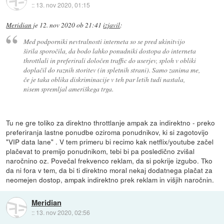
::
13. nov 2020, 01:15
Meridian
je
12. nov 2020 ob 21:41
izjavil
:
Med podporniki nevtralnosti interneta so se pred ukinitvijo
širila sporočila, da bodo lahko ponudniki dostopa do interneta
throttlali in preferirali določen traffic do userjev, sploh v obliki
doplačil do raznih storitev (in spletnih strani). Samo zanima me,
če je taka oblika diskriminacije v teh par letih tudi nastala,
nisem spremljal ameriškega trga.
Tu ne gre toliko za direktno throttlanje ampak za indirektno - preko
preferiranja lastne ponudbe oziroma ponudnikov, ki si zagotovijo
"VIP data lane" . V tem primeru bi recimo kak netflix/youtube začel
plačevat to premijo ponudnikom, tebi bi pa posledično zvišal
naročnino oz. Povečal frekvenco reklam, da si pokrije izgubo. Tko
da ni fora v tem, da bi ti direktno moral nekaj dodatnega plačat za
neomejen dostop, ampak indirektno prek reklam in višjih naročnin.
Meridian
::
13. nov 2020, 02:56