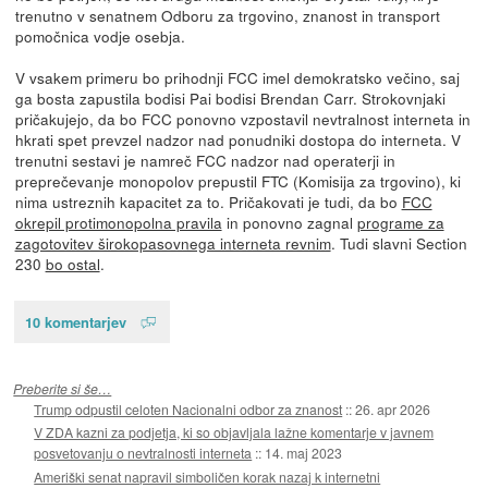
trenutno v senatnem Odboru za trgovino, znanost in transport
pomočnica vodje osebja.
V vsakem primeru bo prihodnji FCC imel demokratsko večino, saj
ga bosta zapustila bodisi Pai bodisi Brendan Carr. Strokovnjaki
pričakujejo, da bo FCC ponovno vzpostavil nevtralnost interneta in
hkrati spet prevzel nadzor nad ponudniki dostopa do interneta. V
trenutni sestavi je namreč FCC nadzor nad operaterji in
preprečevanje monopolov prepustil FTC (Komisija za trgovino), ki
nima ustreznih kapacitet za to. Pričakovati je tudi, da bo
FCC
okrepil protimonopolna pravila
in ponovno zagnal
programe za
zagotovitev širokopasovnega interneta revnim
. Tudi slavni Section
230
bo ostal
.
10 komentarjev
Preberite si še…
Trump odpustil celoten Nacionalni odbor za znanost
::
26. apr 2026
V ZDA kazni za podjetja, ki so objavljala lažne komentarje v javnem
posvetovanju o nevtralnosti interneta
::
14. maj 2023
Ameriški senat napravil simboličen korak nazaj k internetni