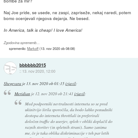
bombe za mir?
Naj Joe pride, se usede, ne zaspi, zapriseže, nekaj naredi, potem
bomo ocenjevali njegova dejanja. Ne besed.
In America, talk is cheap! I love America!
Zgodovina sprememb…
spremenilo:
Markoff
(
13. nov 2020 ob 08:08
)
bbbbbb2015
::
13. nov 2020, 12:00
Shegevara
je
13. nov 2020 ob 01:15
izjavil
:
Meridian
je
12. nov 2020 ob 21:41
izjavil
:
Med podporniki nevtralnosti interneta so se pred
ukinitvijo širila sporočila, da bodo lahko ponudniki
dostopa do interneta throttlali in preferirali
določen traffic do userjev, sploh v obliki doplačil do
raznih storitev (in spletnih strani). Samo zanima
me, če je taka oblika diskriminacije v teh par letih