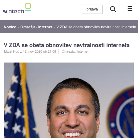
☰
Novice
»
Omrežja / internet
»
V ZDA se obeta obnovitev nevtralnosti interneta
V ZDA se obeta obnovitev nevtralnosti interneta
Matej Huš
::
12. nov 2020
ob 21:08
Omrežja / internet