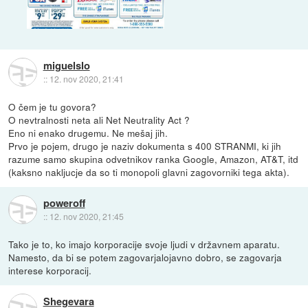
miguelslo
::
12. nov 2020, 21:41
O čem je tu govora?
O nevtralnosti neta ali Net Neutrality Act ?
Eno ni enako drugemu. Ne mešaj jih.
Prvo je pojem, drugo je naziv dokumenta s 400 STRANMI, ki jih
razume samo skupina odvetnikov ranka Google, Amazon, AT&T, itd
(kaksno nakljucje da so ti monopoli glavni zagovorniki tega akta).
poweroff
::
12. nov 2020, 21:45
Tako je to, ko imajo korporacije svoje ljudi v državnem aparatu.
Namesto, da bi se potem zagovarjalojavno dobro, se zagovarja
interese korporacij.
Shegevara