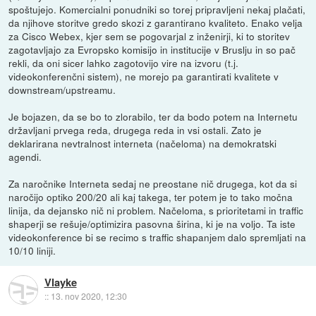
spoštujejo. Komercialni ponudniki so torej pripravljeni nekaj plačati,
da njihove storitve gredo skozi z garantirano kvaliteto. Enako velja
za Cisco Webex, kjer sem se pogovarjal z inženirji, ki to storitev
zagotavljajo za Evropsko komisijo in institucije v Bruslju in so pač
rekli, da oni sicer lahko zagotovijo vire na izvoru (t.j.
videokonferenčni sistem), ne morejo pa garantirati kvalitete v
downstream/upstreamu.
Je bojazen, da se bo to zlorabilo, ter da bodo potem na Internetu
državljani prvega reda, drugega reda in vsi ostali. Zato je
deklarirana nevtralnost interneta (načeloma) na demokratski
agendi.
Za naročnike Interneta sedaj ne preostane nič drugega, kot da si
naročijo optiko 200/20 ali kaj takega, ter potem je to tako močna
linija, da dejansko nič ni problem. Načeloma, s prioritetami in traffic
shaperji se rešuje/optimizira pasovna širina, ki je na voljo. Ta iste
videokonference bi se recimo s traffic shapanjem dalo spremljati na
10/10 liniji.
Vlayke
::
13. nov 2020, 12:30