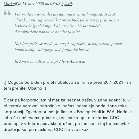
Markoff
je
13. nov 2020 ob 08:08
izjavil
:
Vidim, da so se vrnili časi dajanja avansnih nagrad. Tokrat
človek ni niti zaprisegel kot presednik, pa se mu že pripisujejo
bodoča božja dejanja. Kaj nas niso ničesar naučile
demokratične nobelove bombe za mir?
Naj Joe pride, se usede, ne zaspi, zapriseže, nekaj naredi, potem
bomo ocenjevali njegova dejanja. Ne besed.
In America, talk is cheap! I love America!
:) Mogoče bo Biden prejel nobelovo za mir še pred 20.1.2021 in s
tem prehitel Obamo :)
Sicer pa korporacijam ni mar za net neutrality, vladne agencije, ki
bi morale varovati potrošnike, počasi postajajo podaljšana roka
korporacij. Zgleden primer je fiasko z Boeing letali in FAA. Nadalje
laho še naštevamo primere, recimo ko npr. direktorica CDC
prestopi v vrh farmacevtske družbe, po tem ko je tej framacevtski
družbi je kot po maslu na CDC šlo vse skozi.