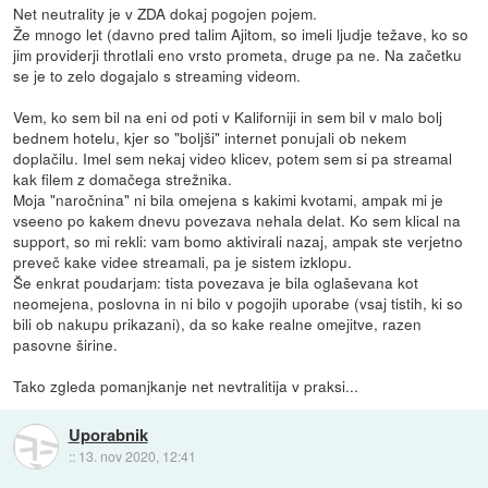
Net neutrality je v ZDA dokaj pogojen pojem.
Že mnogo let (davno pred talim Ajitom, so imeli ljudje težave, ko so
jim providerji throtlali eno vrsto prometa, druge pa ne. Na začetku
se je to zelo dogajalo s streaming videom.
Vem, ko sem bil na eni od poti v Kaliforniji in sem bil v malo bolj
bednem hotelu, kjer so "boljši" internet ponujali ob nekem
doplačilu. Imel sem nekaj video klicev, potem sem si pa streamal
kak filem z domačega strežnika.
Moja "naročnina" ni bila omejena s kakimi kvotami, ampak mi je
vseeno po kakem dnevu povezava nehala delat. Ko sem klical na
support, so mi rekli: vam bomo aktivirali nazaj, ampak ste verjetno
preveč kake videe streamali, pa je sistem izklopu.
Še enkrat poudarjam: tista povezava je bila oglaševana kot
neomejena, poslovna in ni bilo v pogojih uporabe (vsaj tistih, ki so
bili ob nakupu prikazani), da so kake realne omejitve, razen
pasovne širine.
Tako zgleda pomanjkanje net nevtralitija v praksi...
Uporabnik
::
13. nov 2020, 12:41