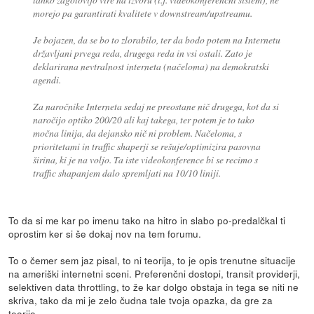
morejo pa garantirati kvalitete v downstream/upstreamu.
Je bojazen, da se bo to zlorabilo, ter da bodo potem na Internetu
državljani prvega reda, drugega reda in vsi ostali. Zato je
deklarirana nevtralnost interneta (načeloma) na demokratski
agendi.
Za naročnike Interneta sedaj ne preostane nič drugega, kot da si
naročijo optiko 200/20 ali kaj takega, ter potem je to tako
močna linija, da dejansko nič ni problem. Načeloma, s
prioritetami in traffic shaperji se rešuje/optimizira pasovna
širina, ki je na voljo. Ta iste videokonference bi se recimo s
traffic shapanjem dalo spremljati na 10/10 liniji.
To da si me kar po imenu tako na hitro in slabo po-predalčkal ti
oprostim ker si še dokaj nov na tem forumu.
To o čemer sem jaz pisal, to ni teorija, to je opis trenutne situacije
na ameriški internetni sceni. Preferenčni dostopi, transit providerji,
selektiven data throttling, to že kar dolgo obstaja in tega se niti ne
skriva, tako da mi je zelo čudna tale tvoja opazka, da gre za
teorijo.