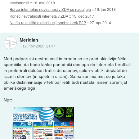
nevtralnosti
::
16. maj 2018
Boj za internetno nevtralnost v ZDA se nadaljuje
::
16. jan 2018
Konec nevtralnosti interneta v ZDA
::
15. dec 2017
Netflix razmišlja o distribuciji vsebin prek P2P
::
27. apr 2014
Meridian
::
12. nov 2020, 21:41
Med podporniki nevtralnosti interneta so se pred ukinitvijo širila
sporočila, da bodo lahko ponudniki dostopa do interneta throttlali
in preferirali določen traffic do userjev, sploh v obliki doplačil do
raznih storitev (in spletnih strani). Samo zanima me, če je taka
oblika diskriminacije v teh par letih tudi nastala, nisem spremljal
ameriškega trga.
Npr: