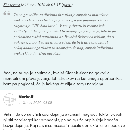
Shegevara
je
13. nov 2020 ob 01:15
izjavil
:
Tu ne gre toliko za direktno throttlanje ampak za indirektno -
preko preferiranja lastne ponudbe oziroma ponudnikov, ki si
zagotovijo "VIP data lane" . V tem primeru bi recimo kak
netflix/youtube začel plačevat to premijo ponudnikom, tebi bi pa
posledično zvišal naročnino oz. Povečal frekvenco reklam, da si
pokrije izgubo. Tko da ni fora v tem, da bi ti direktno moral
nekaj dodatnega plačat za neomejen dostop, ampak indirektno
prek reklam in višjih naročnin.
Aaa, no to me je zanimalo, hvala! Članek sicer ne govori o
morebitnem prevaljevanju teh stroškov na končnega uporabnika,
bom pa pogledal, če je kakšna študija o temu narejena.
Markoff
::
13. nov 2020, 08:08
Vidim, da so se vrnili časi dajanja avansnih nagrad. Tokrat človek
ni niti zaprisegel kot presednik, pa se mu že pripisujejo bodoča
božja dejanja. Kaj nas niso ničesar naučile demokratične nobelove