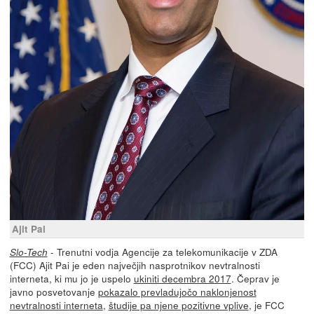
Ajit Pai
- Trenutni vodja Agencije za telekomunikacije v ZDA
Slo-Tech
(FCC) Ajit Pai je eden največjih nasprotnikov nevtralnosti
interneta, ki mu jo je uspelo
ukiniti decembra 2017
. Čeprav je
javno posvetovanje
pokazalo prevladujočo naklonjenost
nevtralnosti interneta
,
študije pa njene pozitivne vplive
, je FCC