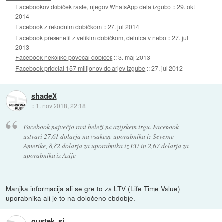
Facebookov dobiček raste, njegov WhatsApp dela izgubo
::
29. okt
2014
Facebook z rekodnim dobičkom
::
27. jul 2014
Facebook presenetil z velikim dobičkom, delnica v nebo
::
27. jul
2013
Facebook nekoliko povečal dobiček
::
3. maj 2013
Facebook pridelal 157 milijonov dolarjev izgube
::
27. jul 2012
shadeX
::
1. nov 2018, 22:18
Facebook največjo rast beleži na azijskem trgu. Facebook
ustvari 27,61 dolarja na vsakega uporabnika iz Severne
Amerike, 8,82 dolarja za uporabnika iz EU in 2,67 dolarja za
uporabnika iz Azije
Manjka informacija ali se gre to za LTV (Life Time Value)
uporabnika ali je to na določeno obdobje.
gustek_si