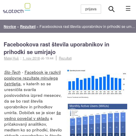
☰
Novice
»
Rezultati
»
Facebookova rast števila uporabnikov in prihodki se umirjajo
Facebookova rast števila uporabnikov in
prihodki se umirjajo
Matej Huš
::
1. nov 2018
ob 19:44
Rezultati
-
Facebook je razkril
Slo-Tech
poslovne rezultate minulega
četrtletja
, v katerih so se
uresničila svarila
poslovodstva izpred mesecev,
da se bo rast števila
uporabnikov in prihodkov
umirila. Dobiček se je sicer
še
vedno povečal v skladu
s
pričakovanji analitikov,
medtem ko so prihodki, število
aktivnih uporabnikov in število