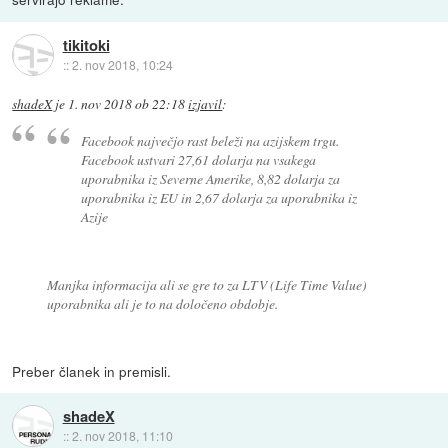
tikitoki
::
2. nov 2018, 10:24
shadeX
je
1. nov 2018 ob 22:18
izjavil
:
Facebook največjo rast beleži na azijskem trgu.
Facebook ustvari 27,61 dolarja na vsakega
uporabnika iz Severne Amerike, 8,82 dolarja za
uporabnika iz EU in 2,67 dolarja za uporabnika iz
Azije
Manjka informacija ali se gre to za LTV (Life Time Value)
uporabnika ali je to na določeno obdobje.
Preber članek in premisli.
shadeX
::
2. nov 2018, 11:10