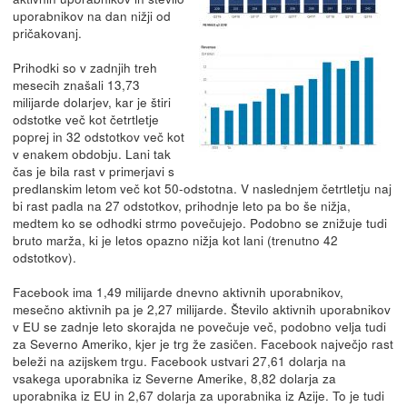
uporabnikov na dan nižji od
pričakovanj.
Prihodki so v zadnjih treh
mesecih znašali 13,73
milijarde dolarjev, kar je štiri
odstotke več kot četrtletje
poprej in 32 odstotkov več kot
v enakem obdobju. Lani tak
čas je bila rast v primerjavi s
predlanskim letom več kot 50-odstotna. V naslednjem četrtletju naj
bi rast padla na 27 odstotkov, prihodnje leto pa bo še nižja,
medtem ko se odhodki strmo povečujejo. Podobno se znižuje tudi
bruto marža, ki je letos opazno nižja kot lani (trenutno 42
odstotkov).
Facebook ima 1,49 milijarde dnevno aktivnih uporabnikov,
mesečno aktivnih pa je 2,27 milijarde. Število aktivnih uporabnikov
v EU se zadnje leto skorajda ne povečuje več, podobno velja tudi
za Severno Ameriko, kjer je trg že zasičen. Facebook največjo rast
beleži na azijskem trgu. Facebook ustvari 27,61 dolarja na
vsakega uporabnika iz Severne Amerike, 8,82 dolarja za
uporabnika iz EU in 2,67 dolarja za uporabnika iz Azije. To je tudi