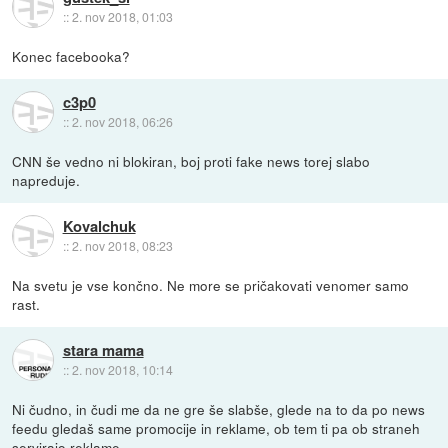
::
2. nov 2018, 01:03
Konec facebooka?
c3p0
::
2. nov 2018, 06:26
CNN še vedno ni blokiran, boj proti fake news torej slabo
napreduje.
Kovalchuk
::
2. nov 2018, 08:23
Na svetu je vse končno. Ne more se pričakovati venomer samo
rast.
stara mama
::
2. nov 2018, 10:14
Ni čudno, in čudi me da ne gre še slabše, glede na to da po news
feedu gledaš same promocije in reklame, ob tem ti pa ob straneh
servirajo reklame.