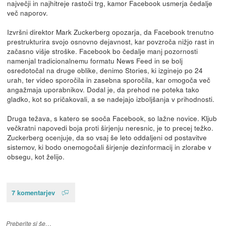
največji in najhitreje rastoči trg, kamor Facebook usmerja čedalje
več naporov.
Izvršni direktor Mark Zuckerberg opozarja, da Facebook trenutno
prestrukturira svojo osnovno dejavnost, kar povzroča nižjo rast in
začasno višje stroške. Facebook bo čedalje manj pozornosti
namenjal tradicionalnemu formatu News Feed in se bolj
osredotočal na druge oblike, denimo Stories, ki izginejo po 24
urah, ter video sporočila in zasebna sporočila, kar omogoča več
angažmaja uporabnikov. Dodal je, da prehod ne poteka tako
gladko, kot so pričakovali, a se nadejajo izboljšanja v prihodnosti.
Druga težava, s katero se sooča Facebook, so lažne novice. Kljub
večkratni napovedi boja proti širjenju neresnic, je to precej težko.
Zuckerberg ocenjuje, da so vsaj še leto oddaljeni od postavitve
sistemov, ki bodo onemogočali širjenje dezinformacij in zlorabe v
obsegu, kot želijo.
7 komentarjev
Preberite si še…