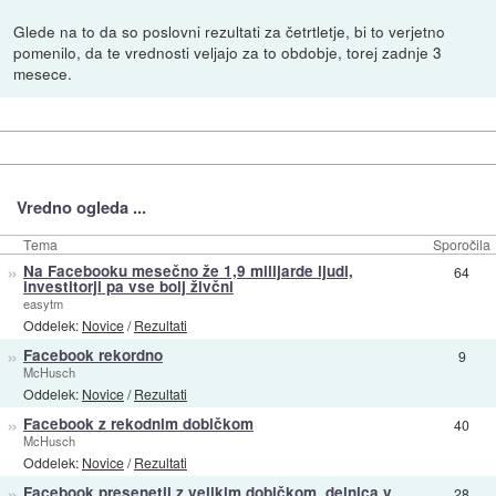
Glede na to da so poslovni rezultati za četrtletje, bi to verjetno
pomenilo, da te vrednosti veljajo za to obdobje, torej zadnje 3
mesece.
Vredno ogleda ...
Tema
Sporočila
»
Na Facebooku mesečno že 1,9 milijarde ljudi,
64
investitorji pa vse bolj živčni
easytm
Oddelek:
Novice
/
Rezultati
»
Facebook rekordno
9
McHusch
Oddelek:
Novice
/
Rezultati
»
Facebook z rekodnim dobičkom
40
McHusch
Oddelek:
Novice
/
Rezultati
»
Facebook presenetil z velikim dobičkom, delnica v
28