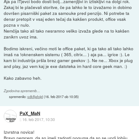
Aja pa ITjevci bodo dosti bolj...zamenjljivi in iztiskljivi na dolgi rok.
Zakaj bi le plačevali storitve, če pa lahko le to izvažamo in dobimo
dovršen pisarniški paket za samouke pred penzijo. Ni potrebe ta
denar pretopit v vsaj eden tečaj da kakšen produkt, office vsak
pozna v nulo.
Nemčija tako ali tako nesramno veliko izvaža glede na to kakšen
zanikrn uvoz ima.
Bodimo iskreni, večino moti le office paket, ki ga tako ali tako lahko
imaš na !oknenskem sistemu ( 365, citrix... ) aja pa... igrice :). Le
kam bi industrija pršla brez gamer geekov :). Ne ne... Xbox je plug
and play, jaz vem kaj je exe datoteka im hard core geek man. :)
Kako zabavno heh.
Zgodovina sprememb…
spremenilo:
sdklfjafoijd
(
16. feb 2017 ob 10:35
)
PaX_MaN
::
16. feb 2017, 10:30
Izvrstna novica!
Bravo nemcem, da so imeli zadosti poguma da so se uprli lobiju