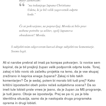
malo zaokrožim?
"na tedanjega župana Christiana
Udeta, ki je bil velik zagovornik odprte
kode."
Če ni pokvarjeno, ne popravljaj. Morda ni bilo prav
nobene potrebe za selitev, zgolj županova
obsedenost? Morda.
S subjektivnim odgovorom kurcaš druge subjektivne komentarje.
Seems legit.
Ali si narobe prebral ali imaš pa kompas pokvarjen. Iz novice sem
kopiral, da je bil prejšnji župan velik podpornik odprte kode. Torej,
zakaj ni bilo novic ob začetku projekta na temo, da je vse skupaj
zrežirano in kaprica enega župana? Zakaj ni bilo takih
komentarjev? Če je sedaj, potem bi moralo biti tudi prej? Kako
kritični izpostavitvi obeh polov rečeš subjektivna ocena? Da so
imeli tule lobisti prste vmes je jasno, da je župan za MS programje,
je tudi jasno. Oboje se izpostavlja. Prej se pa ni, pa je bila
identična situacija, samo da je nastopala druga programska
oprema in drugi lobisti.