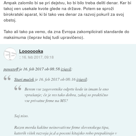
Ampak zalomilo bi se pri dejstvu, ko bi bilo treba deliti denar. Ker bi
takoj ven usekale kvote glede na države. Potem se sproži
birokratski aparat, ki bi tako ves denar za razvoj pokuril za svoj
obstoj.
Tako ali tako pa vemo, da zna Evropa zakomplicirati standarde do
maksimuma (čeprav kdaj tudi upravičeno).
Looooooka
::
16. feb 2017, 09:18
poweroff
je
16. feb 2017 ob 08:58
izjavil
:
Stari maček
je
16. feb 2017 ob 08:16
izjavil
:
Berem vse zagovornike odprte kode in imam le eno
vprašanje; če je res tako dobra, zakaj so praktično
vse privatne firme na MS?
Saj niso.
Razen morda kakšne neinovativne firme slovenskega tipa,
katerih višek razvoja je,d a poceni kitajsko robo prepakirajo v