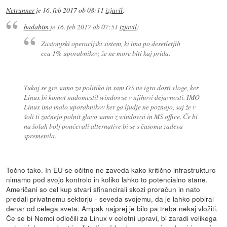
Netrunner
je
16. feb 2017 ob 08:11
izjavil
:
badabim
je
16. feb 2017 ob 07:51
izjavil
:
Zastonjski operacijski sistem, ki ima po desetletjih
cca 1% uporabnikov, že ne more biti kaj prida.
Tukaj se gre samo za politiko in sam OS ne igra dosti vloge, ker
Linux bi komot nadomestil windowse v njihovi dejavnosti. IMO
Linux ima malo uporabnikov ker ga ljudje ne poznajo, saj že v
šoli ti začnejo polnit glavo samo z windowsi in MS office. Če bi
na šolah bolj poučevali alternative bi se s časoma zadeva
spremenila.
Točno tako. In EU se očitno ne zaveda kako kritično infrastrukturo
nimamo pod svojo kontrolo in koliko lahko to potencialno stane.
Američani so cel kup stvari sfinancirali skozi proračun in nato
predali privatnemu sektorju - seveda svojemu, da je lahko pobiral
denar od celega sveta. Ampak najprej je bilo pa treba nekaj vložiti.
Če se bi Nemci odločili za Linux v celotni upravi, bi zaradi velikega