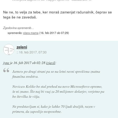
Ne ne, to velja za tebe, ker moraš zamenjat računalnik, čeprav se
tega še ne zavedaš.
Zgodovina sprememb…
spremenilo:
stara mama
(
16. feb 2017 ob 07:29
)
zeleni
::
16. feb 2017, 07:30
jype
je
16. feb 2017 ob 02:28
izjavil
:
Jarno> po drugi strani pa so na letni ravni sproščena znatna
finančna sredstva.
Novica> Koliko bo stal prehod na novo Microsoftovo opremo,
še ni znano. Šlo naj bi vsaj za 20 milijonov dolarjev, verjetno pa
bo številka še višja.
Ne predstavljam si, kako je lahko 70 ljudi dražjih, razen v
primeru, da zaposlijo nesposobne.