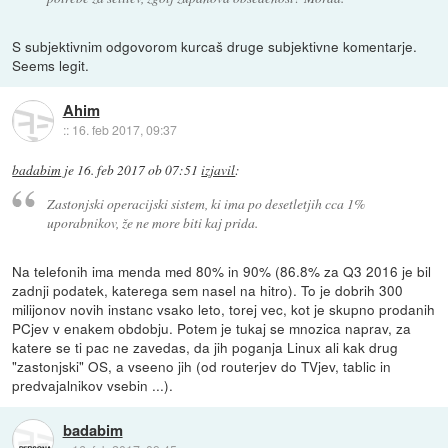
S subjektivnim odgovorom kurcaš druge subjektivne komentarje.
Seems legit.
Ahim
::
16. feb 2017, 09:37
badabim
je
16. feb 2017 ob 07:51
izjavil
:
Zastonjski operacijski sistem, ki ima po desetletjih cca 1%
uporabnikov, že ne more biti kaj prida.
Na telefonih ima menda med 80% in 90% (86.8% za Q3 2016 je bil
zadnji podatek, katerega sem nasel na hitro). To je dobrih 300
milijonov novih instanc vsako leto, torej vec, kot je skupno prodanih
PCjev v enakem obdobju. Potem je tukaj se mnozica naprav, za
katere se ti pac ne zavedas, da jih poganja Linux ali kak drug
"zastonjski" OS, a vseeno jih (od routerjev do TVjev, tablic in
predvajalnikov vsebin ...).
badabim