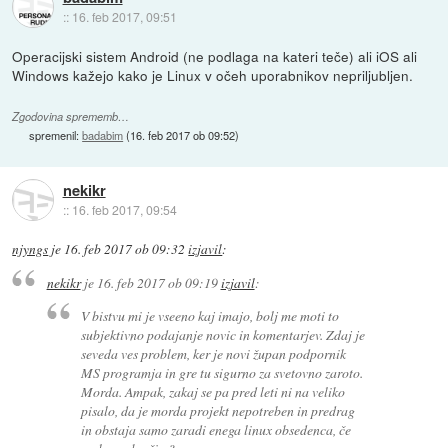
::
16. feb 2017, 09:51
Operacijski sistem Android (ne podlaga na kateri teče) ali iOS ali
Windows kažejo kako je Linux v očeh uporabnikov nepriljubljen.
Zgodovina sprememb…
spremenil:
badabim
(
16. feb 2017 ob 09:52
)
nekikr
::
16. feb 2017, 09:54
njyngs
je
16. feb 2017 ob 09:32
izjavil
:
nekikr
je
16. feb 2017 ob 09:19
izjavil
:
V bistvu mi je vseeno kaj imajo, bolj me moti to
subjektivno podajanje novic in komentarjev. Zdaj je
seveda ves problem, ker je novi župan podpornik
MS programja in gre tu sigurno za svetovno zaroto.
Morda. Ampak, zakaj se pa pred leti ni na veliko
pisalo, da je morda projekt nepotreben in predrag
in obstaja samo zaradi enega linux obsedenca, če