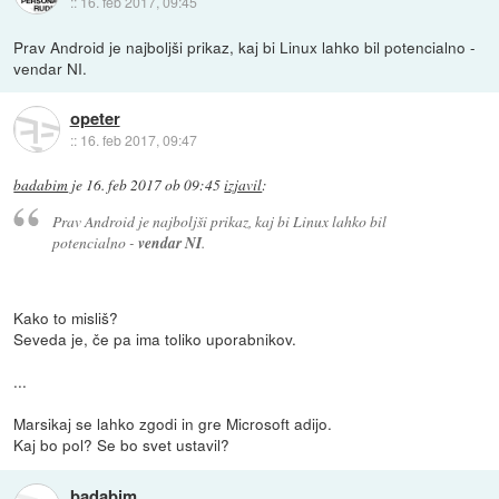
::
16. feb 2017, 09:45
Prav Android je najboljši prikaz, kaj bi Linux lahko bil potencialno -
vendar NI.
opeter
::
16. feb 2017, 09:47
badabim
je
16. feb 2017 ob 09:45
izjavil
:
Prav Android je najboljši prikaz, kaj bi Linux lahko bil
potencialno -
vendar NI
.
Kako to misliš?
Seveda je, če pa ima toliko uporabnikov.
...
Marsikaj se lahko zgodi in gre Microsoft adijo.
Kaj bo pol? Se bo svet ustavil?
badabim