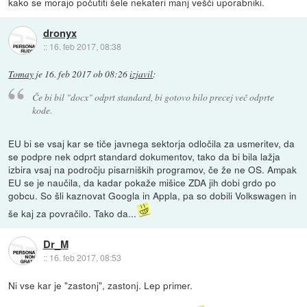
kako se morajo počutiti šele nekateri manj vešči uporabniki.
dronyx
::
16. feb 2017, 08:38
Tomay
je
16. feb 2017 ob 08:26
izjavil
:
Če bi bil "docx" odprt standard, bi gotovo bilo precej več odprte
kode.
EU bi se vsaj kar se tiče javnega sektorja odločila za usmeritev, da
se podpre nek odprt standard dokumentov, tako da bi bila lažja
izbira vsaj na področju pisarniških programov, če že ne OS. Ampak
EU se je naučila, da kadar pokaže mišice ZDA jih dobi grdo po
gobcu. So šli kaznovat Googla in Appla, pa so dobili Volkswagen in
še kaj za povračilo. Tako da...
Dr_M
::
16. feb 2017, 08:53
Ni vse kar je "zastonj", zastonj. Lep primer.