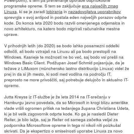
programske opreme. S tem se zaključuje
ena največjih zmag
Linuxa,
ki se je zaradi
lobiranja
in
nezadovoljstva uporabnikov
sprevrgla v svoj antipod in postala eden največjih porazov odprte
kode. Do konca leta 2020 bodo razvili omenjenega odjemalca in
novo arhitekturo, na katero bodo migrirali računalnike mestne
uprave.
V prihodnjih letih (do 2020) se bodo lahko posamezni oddelki
odločili, ali bodo vztrajali na Linuxu ali pa bodo prestopili na
Windows. Kasneje te možnosti ne bo več, saj bodo vsi prešli na
Windows Basic Client. Podžupan Josef Schmid pojasnjuje, da je
težave z LiMuxom (münchensko lastno distribucijo Linuxa) videl že
prej in da si jih mesto, ki sodi med vodilna na področju IT,
preprosto ne more privoščiti, saj potrebuje delujočo in aktualno IT-
opremo.
Jutta Kreyss iz IT-službe je že leta 2014 na IT-srečanju v
Hamburgu javno povedala, da so Microsoft in krogi blizu ameriške
vlade vršili ogromen pritisk na tedanjega župana Christiana Udeta,
ki je bil velik zagovornik odprte kode. Ko ga je nasledil Dieter
Reiter, je bilo lažje, saj je Reiter od samega začetka veljal za
podpornika Microsoftove opreme in tega ni nikoli niti poizkušal
skrivati. Da je ekspertizo o smiselnosti uporabe Linuxa za novo