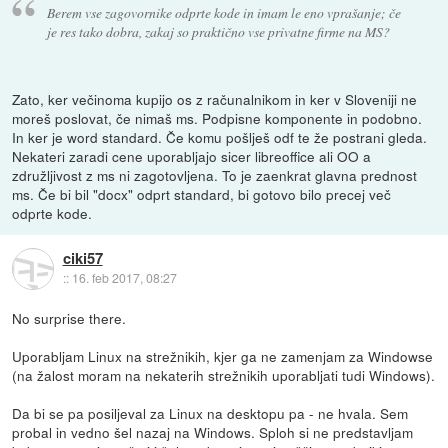
Berem vse zagovornike odprte kode in imam le eno vprašanje; če
je res tako dobra, zakaj so praktično vse privatne firme na MS?
Zato, ker večinoma kupijo os z računalnikom in ker v Sloveniji ne
moreš poslovat, če nimaš ms. Podpisne komponente in podobno.
In ker je word standard. Če komu pošlješ odf te že postrani gleda.
Nekateri zaradi cene uporabljajo sicer libreoffice ali OO a
združljivost z ms ni zagotovljena. To je zaenkrat glavna prednost
ms. Če bi bil "docx" odprt standard, bi gotovo bilo precej več
odprte kode.
ciki57
::
16. feb 2017, 08:27
No surprise there.
Uporabljam Linux na strežnikih, kjer ga ne zamenjam za Windowse
(na žalost moram na nekaterih strežnikih uporabljati tudi Windows).
Da bi se pa posiljeval za Linux na desktopu pa - ne hvala. Sem
probal in vedno šel nazaj na Windows. Sploh si ne predstavljam