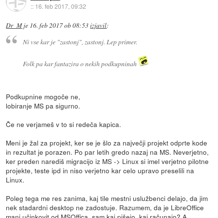
::
16. feb 2017, 09:32
Dr_M
je
16. feb 2017 ob 08:53
izjavil
:
Ni vse kar je "zastonj", zastonj. Lep primer.
Folk pa kar fantazira o nekih podkupninah
Podkupnine mogoče ne,
lobiranje MS pa sigurno.
Če ne verjameš v to si redeča kapica.
Meni je žal za projekt, ker se je šlo za največji projekt odprte kode
in rezultat je porazen. Po par letih gredo nazaj na MS. Neverjetno,
ker preden narediš migracijo iz MS -> Linux si imel verjetno pilotne
projekte, teste ipd in niso verjetno kar celo upravo preselili na
Linux.
Poleg tega me res zanima, kaj tile mestni uslužbenci delajo, da jim
nek stadardni desktop ne zadostuje. Razumem, da je LibreOffice
manj učinkovit od MSOffica, sam kaj pišejo, kaj računajo? A