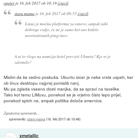
opeter
je
16. feb 2017 ob 10:19
izjavil
:
stara mama
je
16. feb 2017 ob 09:55
izjavil
:
Linux je močna platforma za osnovo, ampak rabi
dobrega vodjo, če ne je samo kot eno krdelo
neorientiranih pingvinov.
A ni to vlogo na namizju hotel prevzeti Ubuntu? Kje se je
zalomilo?
Mislim da še vedno poskuša. Ubuntu sicer je neke vrste uspeh, ker
ob linux desktopu najprej pomisliš nanj.
Mu pa zgleda vseeno dosti manjka, da se spravi na tavelike.
Tako kot temu LiMuxu, ponekod se je vrjetno čisto lepo prijel,
ponekod sploh ne, ampak politika določa smernice.
Zgodovina sprememb…
spremenilo:
stara mama
(
16. feb 2017 ob 10:46
)
xmetallic