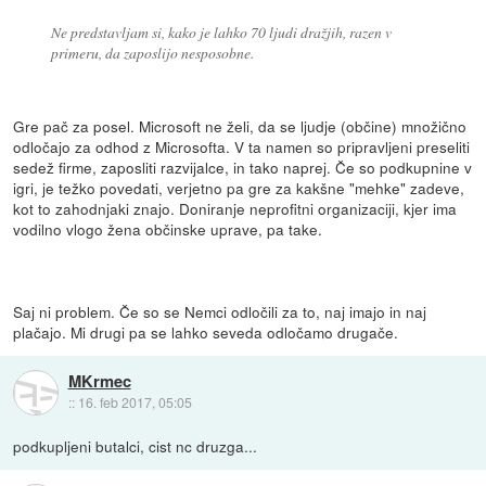
Ne predstavljam si, kako je lahko 70 ljudi dražjih, razen v
primeru, da zaposlijo nesposobne.
Gre pač za posel. Microsoft ne želi, da se ljudje (občine) množično
odločajo za odhod z Microsofta. V ta namen so pripravljeni preseliti
sedež firme, zaposliti razvijalce, in tako naprej. Če so podkupnine v
igri, je težko povedati, verjetno pa gre za kakšne "mehke" zadeve,
kot to zahodnjaki znajo. Doniranje neprofitni organizaciji, kjer ima
vodilno vlogo žena občinske uprave, pa take.
Saj ni problem. Če so se Nemci odločili za to, naj imajo in naj
plačajo. Mi drugi pa se lahko seveda odločamo drugače.
MKrmec
::
16. feb 2017, 05:05
podkupljeni butalci, cist nc druzga...