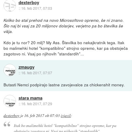
dexterboy
::
16. feb 2017, 07:03
Koliko bo stal prehod na novo Microsoftovo opremo, še ni znano.
Šlo naj bi vsaj za 20 milijonov dolarjev, verjetno pa bo številka še
višja.
Kdo je tu nor? 20 milj? My Ass. Številka bo nekajkratnik tega. Itak
bo malimehki hotel "kompatibilno" strojno opremo, kar pa obstoječa
zagotovo ni. Vsaj po njihovih "standardih"...
zmaugy
::
16. feb 2017, 07:07
Butasti Nemci podpirajo lastne zavojevalce za chickenshit money.
stara mama
::
16. feb 2017, 07:29
dexterboy
je
16. feb 2017 ob 07:03
izjavil
:
Itak bo malimehki hotel "kompatibilno" strojno opremo, kar pa
obstoječa zagotovo ni. Vsaj po njihovih "standardih"...