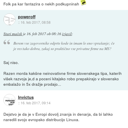
Folk pa kar fantazira o nekih podkupninah
poweroff
::
16. feb 2017, 08:58
Stari maček
je
16. feb 2017 ob 08:16
izjavil
:
Berem vse zagovornike odprte kode in imam le eno vprašanje; če
je res tako dobra, zakaj so praktično vse privatne firme na MS?
Saj niso.
Razen morda kakšne neinovativne firme slovenskega tipa, katerih
višek razvoja je,d a poceni kitajsko robo prepakirajo v slovensko
embalažo in 5x dražje prodajo...
Invictus
::
16. feb 2017, 09:14
Dejstvo je da je v Evropi dovolj znanja in denarja, da bi lahko
naredili svojo evropsko distribucijo Linuxa.