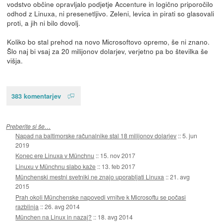
vodstvo občine opravljalo podjetje Accenture in logično priporočilo
odhod z Linuxa, ni presenetljivo. Zeleni, levica in pirati so glasovali
proti, a jih ni bilo dovolj.
Koliko bo stal prehod na novo Microsoftovo opremo, še ni znano.
Šlo naj bi vsaj za 20 milijonov dolarjev, verjetno pa bo številka še
višja.
383 komentarjev
Preberite si še…
Napad na baltimorske računalnike stal 18 milijonov dolarjev
::
5. jun
2019
Konec ere Linuxa v Münchnu
::
15. nov 2017
Linuxu v Münchnu slabo kaže
::
13. feb 2017
Münchenski mestni svetniki ne znajo uporabljati Linuxa
::
21. avg
2015
Prah okoli Münchenske napovedi vrnitve k Microsoftu se počasi
razblinja
::
26. avg 2014
München na Linux in nazaj?
::
18. avg 2014