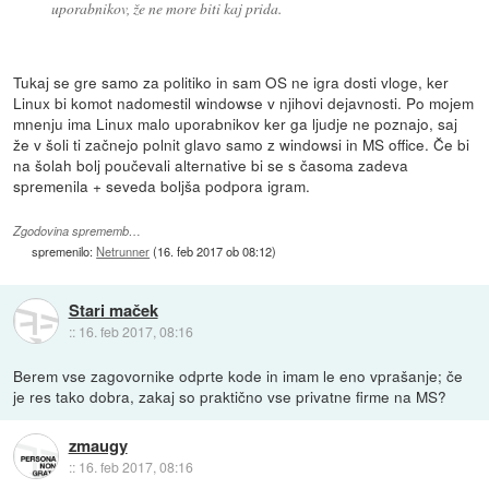
uporabnikov, že ne more biti kaj prida.
Tukaj se gre samo za politiko in sam OS ne igra dosti vloge, ker
Linux bi komot nadomestil windowse v njihovi dejavnosti. Po mojem
mnenju ima Linux malo uporabnikov ker ga ljudje ne poznajo, saj
že v šoli ti začnejo polnit glavo samo z windowsi in MS office. Če bi
na šolah bolj poučevali alternative bi se s časoma zadeva
spremenila + seveda boljša podpora igram.
Zgodovina sprememb…
spremenilo:
Netrunner
(
16. feb 2017 ob 08:12
)
Stari maček
::
16. feb 2017, 08:16
Berem vse zagovornike odprte kode in imam le eno vprašanje; če
je res tako dobra, zakaj so praktično vse privatne firme na MS?
zmaugy
::
16. feb 2017, 08:16