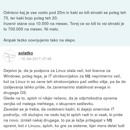
Odvisno kaj je vse vzeto pod 20m in kaki so bili stroski se poleg teh
70, ter kaki bojo poleg teh 20.
Inzenir stane cca 10.000 na mesec. Torej ce so bili to vsi stroski je
to 700.000 na mesec. Ni malo.
Ampak tezko ocenjujemo tako na slepo.
solatko
::
16. feb 2017, 07:48
Dejstvo je, da je podpora za Linux stala več, kot licence za
Windows, poleg tega, je IT strokovnjakov za M$ neprimerno več,
kot za Linux in so cene teh strokovnjakov pač veliko višje, pa še do
izsiljevanja lahko pride, če zanemarimo stabilnost enega in
drugega OS.
Glede na to, sploh ni nikjer rečeno, da je odprtokodna oprema
cenjša od malega mehkega, v skupnem seštevku.
Zavedat se je treba, da vodstveni kadri, ki dajejo smernice IT
področju, niti slučajno ne vedo kaj bi sploh radi in si vsak, ki pride
na novo, izmisli nekaj drugega, to pa je lažje prilagajat v M$
opremi, kot v Linuxu, sploh, ko gre za sisteme, kjer mora delat tudi