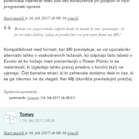
potenciala naenkrat imeli tudi več konkurence pri podpori in novi
programski opremi.
Stari maček
je
16. feb 2017 ob 08:16
izjavil
:
Berem vse zagovornike odprte kode in imam le eno vprašanje; če
je res tako dobra, zakaj so praktično vse privatne firme na MS?
Kompatibilnost med formati, ker MS prevladuje, so vsi uporabniki
alternativ lahko v vsakodnevnih težavah, ko odpirajo tisto tabelo v
Excelu ali ko hočejo imeti prezentacijo v Power Pointu in se
malenkosti, ki izgledajo lahko precej smešno v končni fazi) ne
ujemajo. Čist banalne stvari, ki bi zahtevale dodatno delo in čas, ki
se ga nikomur ne da vlagati. Ker M$ izkorišča prevladujoč položaj.
Zgodovina sprememb…
spremenilo:
zmaugy
(
16. feb 2017 ob 08:21
)
Tomay
::
16. feb 2017, 08:26
Stari maček
je
16. feb 2017 ob 08:16
izjavil
: