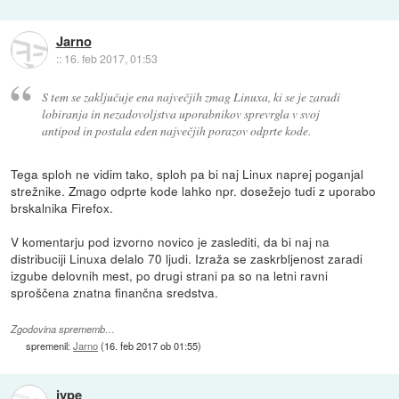
Jarno
::
16. feb 2017, 01:53
S tem se zaključuje ena največjih zmag Linuxa, ki se je zaradi
lobiranja in nezadovoljstva uporabnikov sprevrgla v svoj
antipod in postala eden največjih porazov odprte kode.
Tega sploh ne vidim tako, sploh pa bi naj Linux naprej poganjal
strežnike. Zmago odprte kode lahko npr. dosežejo tudi z uporabo
brskalnika Firefox.
V komentarju pod izvorno novico je zaslediti, da bi naj na
distribuciji Linuxa delalo 70 ljudi. Izraža se zaskrbljenost zaradi
izgube delovnih mest, po drugi strani pa so na letni ravni
sproščena znatna finančna sredstva.
Zgodovina sprememb…
spremenil:
Jarno
(
16. feb 2017 ob 01:55
)
jype