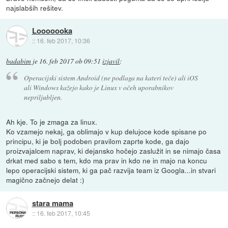
najslabših rešitev.
Looooooka
::
16. feb 2017, 10:36
badabim
je
16. feb 2017 ob 09:51
izjavil
:
Operacijski sistem Android (ne podlaga na kateri teče) ali iOS
ali Windows kažejo kako je Linux v očeh uporabnikov
nepriljubljen.
Ah kje. To je zmaga za linux.
Ko vzamejo nekaj, ga oblimajo v kup delujoce kode spisane po
principu, ki je bolj podoben pravilom zaprte kode, ga dajo
proizvajalcem naprav, ki dejansko hočejo zaslužit in se nimajo časa
drkat med sabo s tem, kdo ma prav in kdo ne in majo na koncu
lepo operacijski sistem, ki ga pač razvija team iz Googla...in stvari
magično začnejo delat :)
stara mama
::
16. feb 2017, 10:45