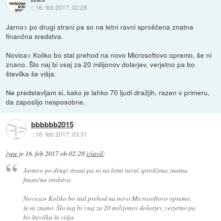
::
16. feb 2017, 02:28
Jarno> po drugi strani pa so na letni ravni sproščena znatna
finančna sredstva.
Novica> Koliko bo stal prehod na novo Microsoftovo opremo, še ni
znano. Šlo naj bi vsaj za 20 milijonov dolarjev, verjetno pa bo
številka še višja.
Ne predstavljam si, kako je lahko 70 ljudi dražjih, razen v primeru,
da zaposlijo nesposobne.
bbbbbb2015
::
16. feb 2017, 03:31
jype
je
16. feb 2017 ob 02:28
izjavil
:
Jarno> po drugi strani pa so na letni ravni sproščena znatna
finančna sredstva.
Novica> Koliko bo stal prehod na novo Microsoftovo opremo,
še ni znano. Šlo naj bi vsaj za 20 milijonov dolarjev, verjetno pa
bo številka še višja.