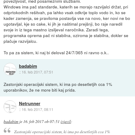
povezljivost, med posameznimi službami.
Windows ima pač standarde, katerih se morajo razvijalci držat, pri
odprtokodnih rešitvah, pa lahko vsak odkrije toplo vodo in, ko se
kader zamenja, se praviloma postavlja vse na novo, ker novi ne bo
ugotavljal, kje so cake, ki jih je naštimal prejšnji, bo raje naredil
svoje in iz tega mastno izsiljeval naročnika. Zaradi tega,
programska oprema pač ni stabilna, oziroma je stabilna, dokler se
plačuje razvijalcu.
To pa za sistem, ki naj bi deloval 24/7/365 ni ravno o.k..
badabim
::
16. feb 2017, 07:51
Zastonjski operacijski sistem, ki ima po desetletjih cca 1%
uporabnikov, že ne more biti kaj prida.
Netrunner
::
16. feb 2017, 08:11
badabim
je
16. feb 2017 ob 07:51
izjavil
:
Zastonjski operacijski sistem, ki ima po desetletjih cca 1%