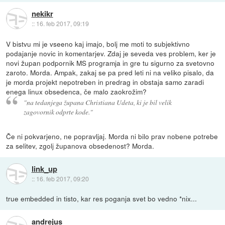
nekikr
::
16. feb 2017, 09:19
V bistvu mi je vseeno kaj imajo, bolj me moti to subjektivno
podajanje novic in komentarjev. Zdaj je seveda ves problem, ker je
novi župan podpornik MS programja in gre tu sigurno za svetovno
zaroto. Morda. Ampak, zakaj se pa pred leti ni na veliko pisalo, da
je morda projekt nepotreben in predrag in obstaja samo zaradi
enega linux obsedenca, če malo zaokrožim?
"na tedanjega župana Christiana Udeta, ki je bil velik
zagovornik odprte kode."
Če ni pokvarjeno, ne popravljaj. Morda ni bilo prav nobene potrebe
za selitev, zgolj županova obsedenost? Morda.
link_up
::
16. feb 2017, 09:20
true embedded in tisto, kar res poganja svet bo vedno *nix...
andrejus