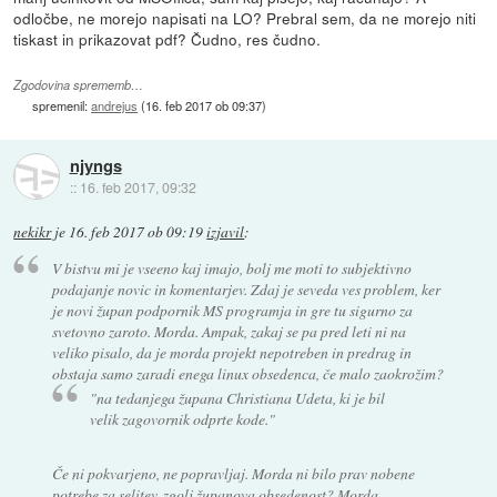
odločbe, ne morejo napisati na LO? Prebral sem, da ne morejo niti
tiskast in prikazovat pdf? Čudno, res čudno.
Zgodovina sprememb…
spremenil:
andrejus
(
16. feb 2017 ob 09:37
)
njyngs
::
16. feb 2017, 09:32
nekikr
je
16. feb 2017 ob 09:19
izjavil
:
V bistvu mi je vseeno kaj imajo, bolj me moti to subjektivno
podajanje novic in komentarjev. Zdaj je seveda ves problem, ker
je novi župan podpornik MS programja in gre tu sigurno za
svetovno zaroto. Morda. Ampak, zakaj se pa pred leti ni na
veliko pisalo, da je morda projekt nepotreben in predrag in
obstaja samo zaradi enega linux obsedenca, če malo zaokrožim?
"na tedanjega župana Christiana Udeta, ki je bil
velik zagovornik odprte kode."
Če ni pokvarjeno, ne popravljaj. Morda ni bilo prav nobene
potrebe za selitev, zgolj županova obsedenost? Morda.