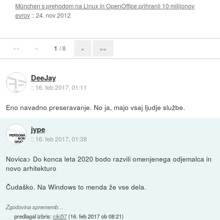
München s prehodom na Linux in OpenOffice prihranil 10 milijonov
evrov
::
24. nov 2012
««
«
1
/ 8
»
»»
DeeJay
::
16. feb 2017, 01:11
Eno navadno preseravanje. No ja, majo vsaj ljudje službe.
jype
::
16. feb 2017, 01:38
Novica> Do konca leta 2020 bodo razvili omenjenega odjemalca in
novo arhitekturo
Čudaško. Na Windows to menda že vse dela.
Zgodovina sprememb…
predlagal izbris:
ciki57
(
16. feb 2017 ob 08:21
)