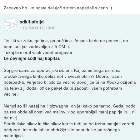
Zabavno bo, ko boste delujoč sistem napadali s ceno :)
sdklfjafoijd
::
16. feb 2017, 10:30
Tisti ki ve zakaj ga ima, ga pač ima. Ampak to še ne pomeni, da
bom tudi jaz zadovoljen z 5 CM :).
Tukaj bi moral vsak vedet pregovor:
Le čevlejm sodi naj kopitar.
Sej gre samo za operacijski sistem. Kaj pametnega oziroma
produktivnega lahko delaš not v svežih oknih? Dobro, razen
notepad-a. Verjetno bi bilo za večino dovolj če bi na Xboxu oziroma
na televiziji dodali office paket da bi zadostili vsem potrebam
večine.
Nemci so šli nazaj na Holzwagna, oh jej kako pametno. Sedaj bodo
pa res obdelali dosti več mailov, vlog uporabljali manj papirja in... ni
da ni :).
Starih tiskalnikov in čitalnikov kartic tudi ne bo treba menjati zaradi
podpore, tako da lahko obdržijo iste ponudnike potrošnega
materijala.