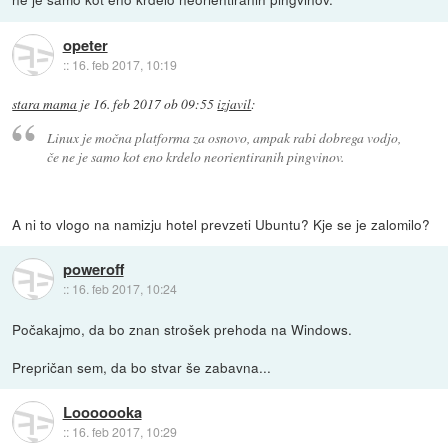
opeter
::
16. feb 2017, 10:19
stara mama
je
16. feb 2017 ob 09:55
izjavil
:
Linux je močna platforma za osnovo, ampak rabi dobrega vodjo,
če ne je samo kot eno krdelo neorientiranih pingvinov.
A ni to vlogo na namizju hotel prevzeti Ubuntu? Kje se je zalomilo?
poweroff
::
16. feb 2017, 10:24
Počakajmo, da bo znan strošek prehoda na Windows.
Prepričan sem, da bo stvar še zabavna...
Looooooka
::
16. feb 2017, 10:29