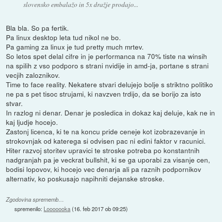
slovensko embalažo in 5x dražje prodajo...
Bla bla. So pa fertik.
Pa linux desktop leta tud nikol ne bo.
Pa gaming za linux je tud pretty much mrtev.
So letos spet delal cifre in je performanca na 70% tiste na winsih
na spilih z vso podporo s strani nvidije in amd-ja, portane s strani
vecjih zaloznikov.
Time to face reality. Nekatere stvari delujejo bolje s striktno politiko
ne pa s pet tisoc strujami, ki navzven trdijo, da se borijo za isto
stvar.
In razlog ni denar. Denar je posledica in dokaz kaj deluje, kak ne in
kaj ljudje hocejo.
Zastonj licenca, ki te na koncu pride ceneje kot izobrazevanje in
strokovnjak od katerega si odvisen pac ni edini faktor v racunici.
Hiter razvoj storitev upravici te stroske potreba po konstantnih
nadgranjah pa je veckrat bullshit, ki se ga uporabi za visanje cen,
bodisi lopovov, ki hocejo vec denarja ali pa raznih podpornikov
alternativ, ko poskusajo napihniti dejanske stroske.
Zgodovina sprememb…
spremenilo:
Looooooka
(
16. feb 2017 ob 09:25
)