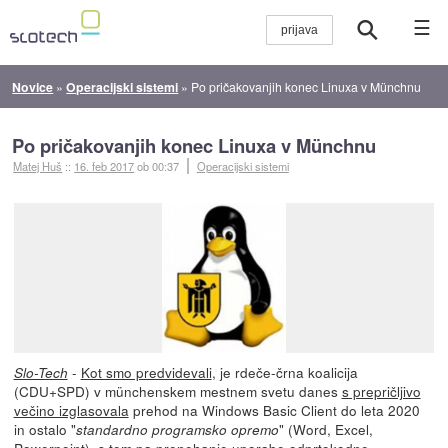
☰
Novice
»
Operacijski sistemi
»
Po pričakovanjih konec Linuxa v Münchnu
Po pričakovanjih konec Linuxa v Münchnu
Matej Huš
::
16. feb 2017
ob 00:37
Operacijski sistemi
-
Kot smo predvidevali
, je rdeče-črna koalicija
Slo-Tech
(CDU+SPD) v münchenskem mestnem svetu danes
s prepričljivo
večino izglasovala
prehod na Windows Basic Client do leta 2020
in ostalo "
" (Word, Excel,
standardno programsko opremo
Powerpoint), s tem pa prenehanje uporabe odprtokodne