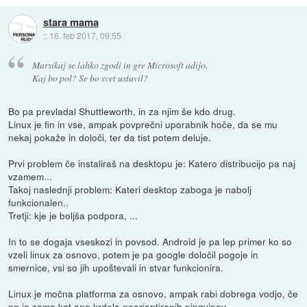
stara mama
::
16. feb 2017, 09:55
Marsikaj se lahko zgodi in gre Microsoft adijo.
Kaj bo pol? Se bo svet ustavil?
Bo pa prevladal Shuttleworth, in za njim še kdo drug.
Linux je fin in vse, ampak povprečni uporabnik hoče, da se mu
nekaj pokaže in določi, ter da tist potem deluje.
Prvi problem če instaliraš na desktopu je: Katero distribucijo pa naj
vzamem...
Takoj naslednji problem: Kateri desktop zaboga je nabolj
funkcionalen..
Tretji: kje je boljša podpora, ...
In to se dogaja vseskozi in povsod. Android je pa lep primer ko so
vzeli linux za osnovo, potem je pa google določil pogoje in
smernice, vsi so jih upoštevali in stvar funkcionira.
Linux je močna platforma za osnovo, ampak rabi dobrega vodjo, če
ne je samo kot eno krdelo neorientiranih pingvinov.