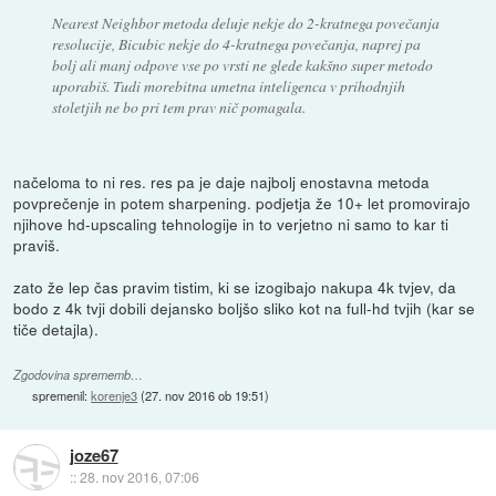
Nearest Neighbor metoda deluje nekje do 2-kratnega povečanja
resolucije, Bicubic nekje do 4-kratnega povečanja, naprej pa
bolj ali manj odpove vse po vrsti ne glede kakšno super metodo
uporabiš. Tudi morebitna umetna inteligenca v prihodnjih
stoletjih ne bo pri tem prav nič pomagala.
načeloma to ni res. res pa je daje najbolj enostavna metoda
povprečenje in potem sharpening. podjetja že 10+ let promovirajo
njihove hd-upscaling tehnologije in to verjetno ni samo to kar ti
praviš.
zato že lep čas pravim tistim, ki se izogibajo nakupa 4k tvjev, da
bodo z 4k tvji dobili dejansko boljšo sliko kot na full-hd tvjih (kar se
tiče detajla).
Zgodovina sprememb…
spremenil:
korenje3
(
27. nov 2016 ob 19:51
)
joze67
::
28. nov 2016, 07:06