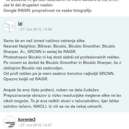
Jaz bi dal drugačen naslov:
Google RAISR: povprečnost na vsako fotografijo
Izi
::
27. nov 2016, 14:46
Samo še en več izmed načinov ostrenja slike.
Nearest Neighbor, Bilinear, Bicubic, Bicubic Smoother, Bicubic
Sharper, A+, SRCNN in sedaj še RAISR.
Photoshopov Bicubic ni kaj dosti slabši od profesionalnih rešitev.
Po novem so dodali še Bicubic Smoother in Bicubic Sharper, če z
običajnim Bicubic nisi zadovoljen.
Od profi rešitev pa je meni osebno trenutno najboljši SRCNN.
Opazno boljši od RAISR.
Ampak če smo čisto pošteni, noben ne dela čudežev.
Prepoznavanje obrazov iz nizko resolucijske meglene slike ne bo
nikoli mogoče. To je ena redkih stvari v računalništvu, kjer lahko
zatrdno rečeno, NIKOLI. Iz nič se ne da nekaj ustvariti.
korenje3
::
27. nov 2016, 14:47