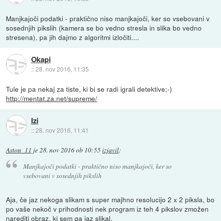
Manjkajoči podatki - praktično niso manjkajoči, ker so vsebovani v
sosednjih pikslih (kamera se bo vedno stresla in slika bo vedno
stresena), pa jih dajmo z algoritmi izločiti....
Okapi
::
28. nov 2016, 11:35
Tule je pa nekaj za tiste, ki bi se radi igrali detektive;-)
http://mentat.za.net/supreme/
Izi
::
28. nov 2016, 11:41
Aston_11
je
28. nov 2016 ob 10:55
izjavil
:
Manjkajoči podatki - praktično niso manjkajoči, ker so
vsebovani v sosednjih pikslih
Aja, če jaz nekoga slikam s super majhno resolucijo 2 x 2 piksla, bo
po vaše nekoč v prihodnosti nek program iz teh 4 pikslov zmožen
narediti obraz, ki sem ga jaz slikal.