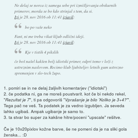
Ne delaj se norca iz samega sebe pri izmišljevanju obskurnih
primerov, morda se bo kdo strinjal s tem, da si.
Izi
je
28. nov 2016 ob 11:41
izjavil
:
bo po vaše neko
Fant, ni me treba vikat kljub odlični ideji.
Izi
je
28. nov 2016 ob 11:41
izjavil
:
Kje v tistih 4 pikslih
če boš našel kakšen bolj idiotski primer, odpri temo v loži z
ustreznim naslovom. Recimo klub ljubiteljev letnih gum ustrezno
spremenjen v slo-tech župo.
1. pomiri se in ne delaj žaljivih komentarjev ("idiotski")
2. če podatka ni, ga ne moreš poustvarit. kot če bi nekdo rekel,
"
", ti pa odgovoriš "
".
Rezultat je 7
Vprašanje je bilo 'Koliko je 3+4?'
Tega pač ne veš. Ta podatek je za vedno izgubljen. Ja seveda
lahko ugibaš. Ampak ugibanje je samo to.
3. ta stvar bo super za kakšne hitre/poceni "upscale" rešitve.
Če je 10x20pixlov kožne barve, še ne pomeni da je na sliki gola
ženska... :D