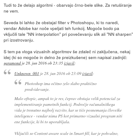
Tudi to že delajo algoritmi - obarvajo črno-bele slike. Za retuširanje
ne vem.
Seveda bi lahko že obstajal filter v Photoshopu, ki to naredi,
vendar Adobe kar noče vpeljati teh funkcij. Mogoče bodo pa
vključili tale "NN interpolation" pri povečevanju slik ali "NN sharpen"
pri izostrovanju.
S tem pa vloga vizualnih algoritmov še zdaleč ni zaključena, nekaj
idej (ki so mogoče in delno že preizkušene) sem napisal zadnjič:
garamond
je
28. jun 2016 ob 23:35
izjavil
:
Unknown_001
je
28. jun 2016 ob 23:09
izjavil
:
Photoshop ima očitno zelo slabo praktično
predvidevanje.
Malo oftopic, ampak to je res, čeprav obstaja velik potencial za
implementiranje pametnih funkcij. Področje računalniškega
vida je trenutno najbolj razvito, kar se tiče posnemanja človeške
inteligence - vendar nima PS kot primarno vizualni program niti
ene funkcije, ki bi to uporabljala.
Vključili so
Content aware scale
in
Smart fill
, kar je pohvalno,