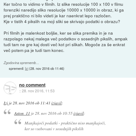
Ker točno to vidimo v filmih. Iz slike resolucije 100 x 100 v filmu
forenziki naredijo sliko resolucije 10000 x 10000 in obraz, ki ga
prej praktično ni bilo videti je kar naenkrat lepo razločen.
Kje v tistih 4 pikslih na moji sliki se skrivajo podatki o obrazu?
Pri filmih je malenkost boljše, ker se slika premika in je na
razpolago nekaj malega več podatkov o sosednjih pikslih, ampak
tudi tam ne gre kaj dosti več kot pri slikah. Mogoče za še enkrat
več potem pa je tudi tam konec.
Zgodovina sprememb…
spremenil:
Izi
(
28. nov 2016 ob 11:46
)
no comment
::
28. nov 2016, 11:53
Izi
je
28. nov 2016 ob 11:41
izjavil
:
Aston_11
je
28. nov 2016 ob 10:55
izjavil
:
Manjkajoči podatki - praktično niso manjkajoči,
ker so vsebovani v sosednjih pikslih