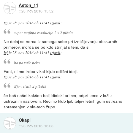
Aston_11
::
28. nov 2016, 15:52
Izi
je
28. nov 2016 ob 11:41
izjavil
:
super majhno resolucijo 2 x 2 piksla,
Ne delaj se norca iz samega sebe pri izmišljevanju obskurnih
primerov, morda se bo kdo strinjal s tem, da si.
Izi
je
28. nov 2016 ob 11:41
izjavil
:
bo po vaše neko
Fant, ni me treba vikat kljub odlični ideji.
Izi
je
28. nov 2016 ob 11:41
izjavil
:
Kje v tistih 4 pikslih
če boš našel kakšen bolj idiotski primer, odpri temo v loži z
ustreznim naslovom. Recimo klub ljubiteljev letnih gum ustrezno
spremenjen v slo-tech župo.
Okapi
::
28. nov 2016, 16:08