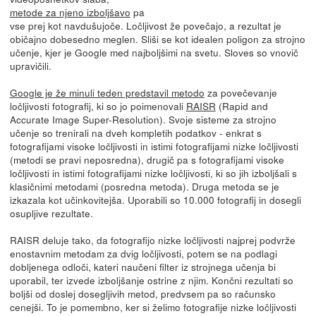
metode za njeno izboljšavo
pa
vse prej kot navdušujoče. Ločljivost že povečajo, a rezultat je
običajno dobesedno meglen. Sliši se kot idealen poligon za strojno
učenje, kjer je Google med najboljšimi na svetu. Sloves so vnovič
upravičili.
Google je že minuli teden predstavil metodo
za povečevanje
ločljivosti fotografij, ki so jo poimenovali
RAISR
(Rapid and
Accurate Image Super-Resolution). Svoje sisteme za strojno
učenje so trenirali na dveh kompletih podatkov - enkrat s
fotografijami visoke ločljivosti in istimi fotografijami nizke ločljivosti
(metodi se pravi neposredna), drugič pa s fotografijami visoke
ločljivosti in istimi fotografijami nizke ločljivosti, ki so jih izboljšali s
klasičnimi metodami (posredna metoda). Druga metoda se je
izkazala kot učinkovitejša. Uporabili so 10.000 fotografij in dosegli
osupljive rezultate.
RAISR deluje tako, da fotografijo nizke ločljivosti najprej podvrže
enostavnim metodam za dvig ločljivosti, potem se na podlagi
dobljenega odloči, kateri naučeni filter iz strojnega učenja bi
uporabil, ter izvede izboljšanje ostrine z njim. Končni rezultati so
boljši od doslej dosegljivih metod, predvsem pa so računsko
cenejši. To je pomembno, ker si želimo fotografije nizke ločljivosti