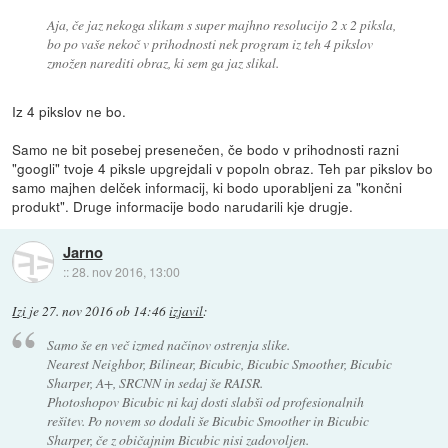
Aja, če jaz nekoga slikam s super majhno resolucijo 2 x 2 piksla,
bo po vaše nekoč v prihodnosti nek program iz teh 4 pikslov
zmožen narediti obraz, ki sem ga jaz slikal.
Iz 4 pikslov ne bo.
Samo ne bit posebej presenečen, če bodo v prihodnosti razni
"googli" tvoje 4 piksle upgrejdali v popoln obraz. Teh par pikslov bo
samo majhen delček informacij, ki bodo uporabljeni za "končni
produkt". Druge informacije bodo narudarili kje drugje.
Jarno
::
28. nov 2016, 13:00
Izi
je
27. nov 2016 ob 14:46
izjavil
:
Samo še en več izmed načinov ostrenja slike.
Nearest Neighbor, Bilinear, Bicubic, Bicubic Smoother, Bicubic
Sharper, A+, SRCNN in sedaj še RAISR.
Photoshopov Bicubic ni kaj dosti slabši od profesionalnih
rešitev. Po novem so dodali še Bicubic Smoother in Bicubic
Sharper, če z običajnim Bicubic nisi zadovoljen.