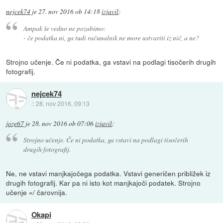
nejcek74
je
27. nov 2016 ob 14:18
izjavil
:
Ampak še vedno ne pozabimo:
- če podatka ni, ga tudi računalnik ne more ustvariti iz nič, a ne?
Strojno učenje. Če ni podatka, ga vstavi na podlagi tisočerih drugih
fotografij.
nejcek74
::
28. nov 2016, 09:13
joze67
je
28. nov 2016 ob 07:06
izjavil
:
Strojno učenje. Če ni podatka, ga vstavi na podlagi tisočerih
drugih fotografij.
Ne, ne vstavi manjkajočega podatka. Vstavi generičen približek iz
drugih fotografij. Kar pa ni isto kot manjkajoči podatek. Strojno
učenje =/ čarovnija.
Okapi