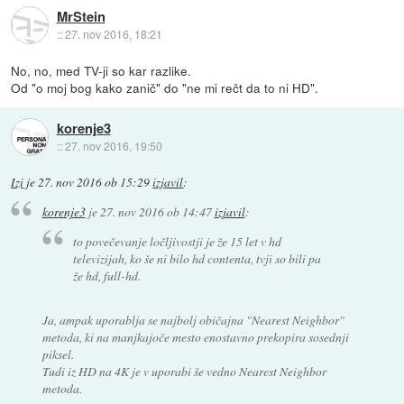
MrStein
::
27. nov 2016, 18:21
No, no, med TV-ji so kar razlike.
Od "o moj bog kako zanič" do "ne mi rečt da to ni HD".
korenje3
::
27. nov 2016, 19:50
Izi
je
27. nov 2016 ob 15:29
izjavil
:
korenje3
je
27. nov 2016 ob 14:47
izjavil
:
to povečevanje ločljivostji je že 15 let v hd
televizijah, ko še ni bilo hd contenta, tvji so bili pa
že hd, full-hd.
Ja, ampak uporablja se najbolj običajna "Nearest Neighbor"
metoda, ki na manjkajoče mesto enostavno prekopira sosednji
piksel.
Tudi iz HD na 4K je v uporabi še vedno Nearest Neighbor
metoda.