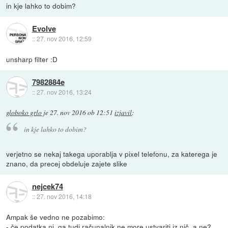
in kje lahko to dobim?
Evolve
::
27. nov 2016, 12:59
unsharp filter :D
7982884e
::
27. nov 2016, 13:24
globoko grlo
je
27. nov 2016 ob 12:51
izjavil
:
in kje lahko to dobim?
verjetno se nekaj takega uporablja v pixel telefonu, za katerega je
znano, da precej obdeluje zajete slike
nejcek74
::
27. nov 2016, 14:18
Ampak še vedno ne pozabimo:
- če podatka ni, ga tudi računalnik ne more ustvariti iz nič, a ne?