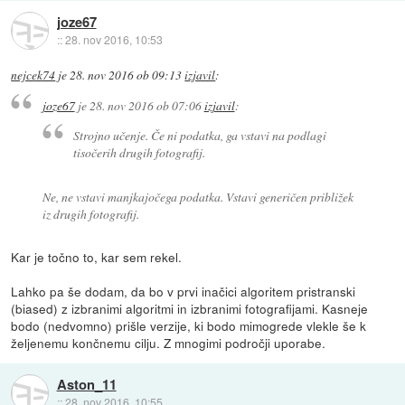
joze67
::
28. nov 2016, 10:53
nejcek74
je
28. nov 2016 ob 09:13
izjavil
:
joze67
je
28. nov 2016 ob 07:06
izjavil
:
Strojno učenje. Če ni podatka, ga vstavi na podlagi
tisočerih drugih fotografij.
Ne, ne vstavi manjkajočega podatka. Vstavi generičen približek
iz drugih fotografij.
Kar je točno to, kar sem rekel.
Lahko pa še dodam, da bo v prvi inačici algoritem pristranski
(biased) z izbranimi algoritmi in izbranimi fotografijami. Kasneje
bodo (nedvomno) prišle verzije, ki bodo mimogrede vlekle še k
željenemu končnemu cilju. Z mnogimi področji uporabe.
Aston_11
::
28. nov 2016, 10:55