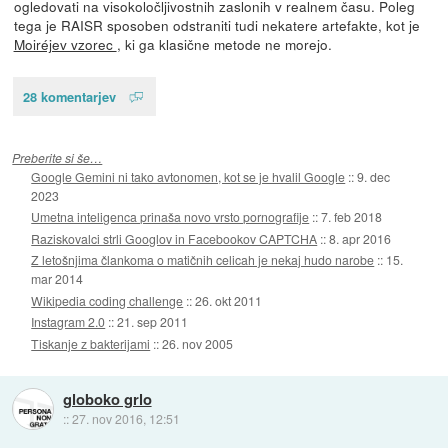
ogledovati na visokoločljivostnih zaslonih v realnem času. Poleg
tega je RAISR sposoben odstraniti tudi nekatere artefakte, kot je
Moiréjev vzorec
, ki ga klasične metode ne morejo.
28 komentarjev
Preberite si še…
Google Gemini ni tako avtonomen, kot se je hvalil Google
::
9. dec
2023
Umetna inteligenca prinaša novo vrsto pornografije
::
7. feb 2018
Raziskovalci strli Googlov in Facebookov CAPTCHA
::
8. apr 2016
Z letošnjima člankoma o matičnih celicah je nekaj hudo narobe
::
15.
mar 2014
Wikipedia coding challenge
::
26. okt 2011
Instagram 2.0
::
21. sep 2011
Tiskanje z bakterijami
::
26. nov 2005
globoko grlo
::
27. nov 2016, 12:51