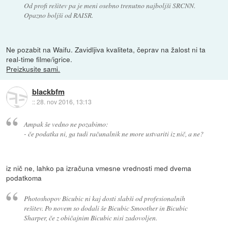
Od profi rešitev pa je meni osebno trenutno najboljši SRCNN.
Opazno boljši od RAISR.
Ne pozabit na Waifu. Zavidljiva kvaliteta, čeprav na žalost ni ta
real-time filme/igrice.
Preizkusite sami.
blackbfm
::
28. nov 2016, 13:13
Ampak še vedno ne pozabimo:
- če podatka ni, ga tudi računalnik ne more ustvariti iz nič, a ne?
iz nič ne, lahko pa izračuna vmesne vrednosti med dvema
podatkoma
Photoshopov Bicubic ni kaj dosti slabši od profesionalnih
rešitev. Po novem so dodali še Bicubic Smoother in Bicubic
Sharper, če z običajnim Bicubic nisi zadovoljen.