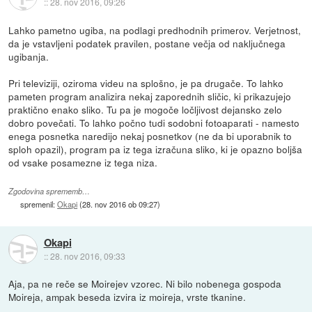
::
28. nov 2016, 09:26
Lahko pametno ugiba, na podlagi predhodnih primerov. Verjetnost,
da je vstavljeni podatek pravilen, postane večja od naključnega
ugibanja.
Pri televiziji, oziroma videu na splošno, je pa drugače. To lahko
pameten program analizira nekaj zaporednih sličic, ki prikazujejo
praktično enako sliko. Tu pa je mogoče ločljivost dejansko zelo
dobro povečati. To lahko počno tudi sodobni fotoaparati - namesto
enega posnetka naredijo nekaj posnetkov (ne da bi uporabnik to
sploh opazil), program pa iz tega izračuna sliko, ki je opazno boljša
od vsake posamezne iz tega niza.
Zgodovina sprememb…
spremenil:
Okapi
(
28. nov 2016 ob 09:27
)
Okapi
::
28. nov 2016, 09:33
Aja, pa ne reče se Moirejev vzorec. Ni bilo nobenega gospoda
Moireja, ampak beseda izvira iz moireja, vrste tkanine.