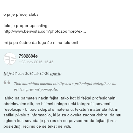
o ja je precej slabši
tole je proper upscaling:
http://www.benvista.com/photozoompro/ex...
mi je pa čudno da tega še ni na telefonih
7982884e
::
28. nov 2016, 15:45
Izi
je
27. nov 2016 ob 15:29
izjavil
:
Tudi morebitna umetna inteligenca v prihodnjih stoletjih ne bo
pri tem prav nič pomagala.
lahko na pameten nacin fejka, tako kot bi fejkal profesionalni
obdelovalec slik, ce bi imel nalogo neki fotografiji povecati
resolucijo - bi pac sklepal o materialu, teksturi materiala itd. in
zafilal piksle z informacijo, ki je za cloveka zadost dobra, da mu
zgleda kul. seveda je pa res da se povsod ne da fejkat (brez
posledic), recimo ce se tekst ne vidi.