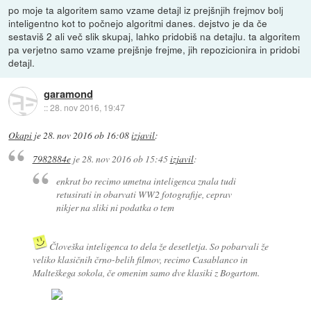
po moje ta algoritem samo vzame detajl iz prejšnjih frejmov bolj
inteligentno kot to počnejo algoritmi danes. dejstvo je da če
sestaviš 2 ali več slik skupaj, lahko pridobiš na detajlu. ta algoritem
pa verjetno samo vzame prejšnje frejme, jih repozicionira in pridobi
detajl.
garamond
::
28. nov 2016, 19:47
Okapi
je
28. nov 2016 ob 16:08
izjavil
:
7982884e
je
28. nov 2016 ob 15:45
izjavil
:
enkrat bo recimo umetna inteligenca znala tudi
retusirati in obarvati WW2 fotografije, ceprav
nikjer na sliki ni podatka o tem
Človeška inteligenca to dela že desetletja. So pobarvali že
veliko klasičnih črno-belih filmov, recimo Casablanco in
Malteškega sokola, če omenim samo dve klasiki z Bogartom.