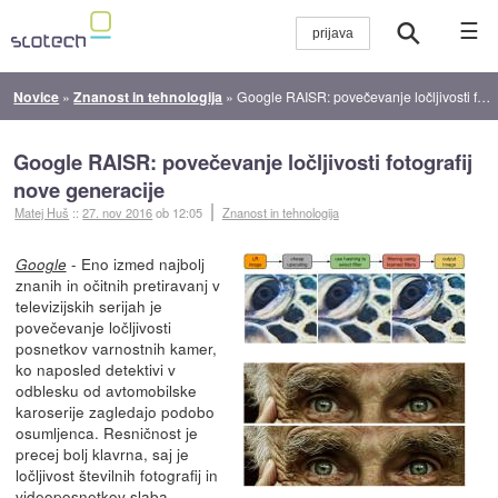
☰
Novice
»
Znanost in tehnologija
»
Google RAISR: povečevanje ločljivosti fotografij nove generacije
Google RAISR: povečevanje ločljivosti fotografij
nove generacije
Matej Huš
::
27. nov 2016
ob 12:05
Znanost in tehnologija
- Eno izmed najbolj
Google
znanih in očitnih pretiravanj v
televizijskih serijah je
povečevanje ločljivosti
posnetkov varnostnih kamer,
ko naposled detektivi v
odblesku od avtomobilske
karoserije zagledajo podobo
osumljenca. Resničnost je
precej bolj klavrna, saj je
ločljivost številnih fotografij in
videoposnetkov slaba,