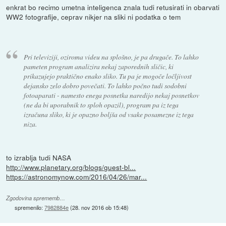
enkrat bo recimo umetna inteligenca znala tudi retusirati in obarvati
WW2 fotografije, ceprav nikjer na sliki ni podatka o tem
Pri televiziji, oziroma videu na splošno, je pa drugače. To lahko
pameten program analizira nekaj zaporednih sličic, ki
prikazujejo praktično enako sliko. Tu pa je mogoče ločljivost
dejansko zelo dobro povečati. To lahko počno tudi sodobni
fotoaparati - namesto enega posnetka naredijo nekaj posnetkov
(ne da bi uporabnik to sploh opazil), program pa iz tega
izračuna sliko, ki je opazno boljša od vsake posamezne iz tega
niza.
to izrablja tudi NASA
http://www.planetary.org/blogs/guest-bl...
https://astronomynow.com/2016/04/26/mar...
Zgodovina sprememb…
spremenilo:
7982884e
(
28. nov 2016 ob 15:48
)