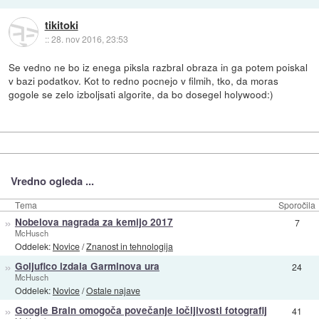
tikitoki
::
28. nov 2016, 23:53
Se vedno ne bo iz enega piksla razbral obraza in ga potem poiskal
v bazi podatkov. Kot to redno pocnejo v filmih, tko, da moras
gogole se zelo izboljsati algorite, da bo dosegel holywood:)
Vredno ogleda ...
Tema
Sporočila
»
Nobelova nagrada za kemijo 2017
7
McHusch
Oddelek:
Novice
/
Znanost in tehnologija
»
Goljufico izdala Garminova ura
24
McHusch
Oddelek:
Novice
/
Ostale najave
»
Google Brain omogoča povečanje ločljivosti fotografij
41