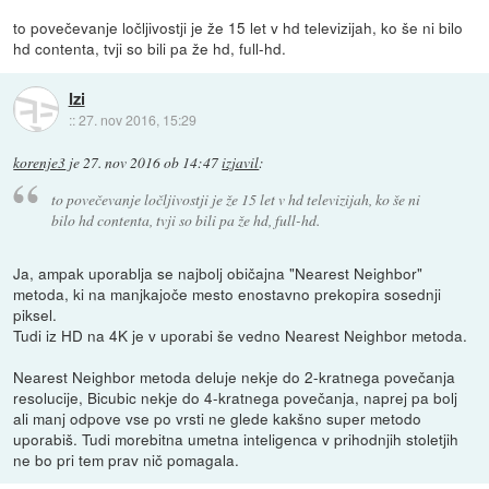
to povečevanje ločljivostji je že 15 let v hd televizijah, ko še ni bilo
hd contenta, tvji so bili pa že hd, full-hd.
Izi
::
27. nov 2016, 15:29
korenje3
je
27. nov 2016 ob 14:47
izjavil
:
to povečevanje ločljivostji je že 15 let v hd televizijah, ko še ni
bilo hd contenta, tvji so bili pa že hd, full-hd.
Ja, ampak uporablja se najbolj običajna "Nearest Neighbor"
metoda, ki na manjkajoče mesto enostavno prekopira sosednji
piksel.
Tudi iz HD na 4K je v uporabi še vedno Nearest Neighbor metoda.
Nearest Neighbor metoda deluje nekje do 2-kratnega povečanja
resolucije, Bicubic nekje do 4-kratnega povečanja, naprej pa bolj
ali manj odpove vse po vrsti ne glede kakšno super metodo
uporabiš. Tudi morebitna umetna inteligenca v prihodnjih stoletjih
ne bo pri tem prav nič pomagala.