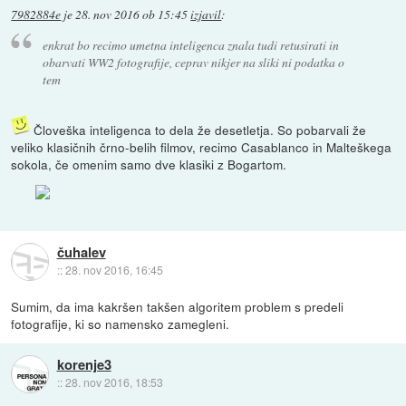
7982884e
je
28. nov 2016 ob 15:45
izjavil
:
enkrat bo recimo umetna inteligenca znala tudi retusirati in
obarvati WW2 fotografije, ceprav nikjer na sliki ni podatka o
tem
Človeška inteligenca to dela že desetletja. So pobarvali že
veliko klasičnih črno-belih filmov, recimo Casablanco in Malteškega
sokola, če omenim samo dve klasiki z Bogartom.
čuhalev
::
28. nov 2016, 16:45
Sumim, da ima kakršen takšen algoritem problem s predeli
fotografije, ki so namensko zamegleni.
korenje3
::
28. nov 2016, 18:53