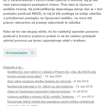
med zakonodajnim postopkom črtano. Prav tako je Upravno
sodišče mnenja, da prekvalifikacija dejanskega stanja (kar je v tem
postopku poizkusil AKOS), ki naj bi bilo podlaga za izdajo odločbe,
v pritožbenem postopku na Upravnem sodišču, ne more biti
pravno relevantno za presojo zakonitosti te odločbe.
Kako se bo vse skupaj odvilo, ko bo naslednji operater ponovno
poskusil s tovrstno poslovno prakso in se bo celoten postopek
odvrtel ponovno pa bomo najverjetneje videli v kratkem.
18 komentarjev
Preberite si še…
Sodišče EU: zero rating ni v skladu s Pravom EU, pika. Bo AKOS zdaj
končno opravil svoje delo?
::
16. sep 2020
Zero rating povečuje stroške dostopa do interneta
::
8. feb 2019
Nevtralnost interneta in A1: AKOS ne vidi problema
::
19. sep 2018
Zakaj je Facebookov brezplačni internet problem
::
8. okt 2016
Upravno sodišče v primeru ADSL pritrdilo Telekomu
::
17. nov 2015
Nizozemski AKOS oglobil dva operaterja zavoljo kršitev nevtralnosti
interneta
::
27. jan 2015