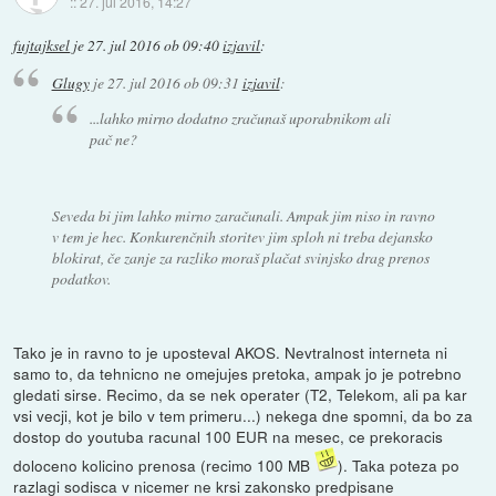
::
27. jul 2016, 14:27
fujtajksel
je
27. jul 2016 ob 09:40
izjavil
:
Glugy
je
27. jul 2016 ob 09:31
izjavil
:
...lahko mirno dodatno zračunaš uporabnikom ali
pač ne?
Seveda bi jim lahko mirno zaračunali. Ampak jim niso in ravno
v tem je hec. Konkurenčnih storitev jim sploh ni treba dejansko
blokirat, če zanje za razliko moraš plačat svinjsko drag prenos
podatkov.
Tako je in ravno to je uposteval AKOS. Nevtralnost interneta ni
samo to, da tehnicno ne omejujes pretoka, ampak jo je potrebno
gledati sirse. Recimo, da se nek operater (T2, Telekom, ali pa kar
vsi vecji, kot je bilo v tem primeru...) nekega dne spomni, da bo za
dostop do youtuba racunal 100 EUR na mesec, ce prekoracis
doloceno kolicino prenosa (recimo 100 MB
). Taka poteza po
razlagi sodisca v nicemer ne krsi zakonsko predpisane