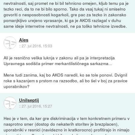
nevtralnosti, saj promet ne bi bil tehnicno omejen, kljub temu pa je
tezko reci, da to ne bi bilo sporno. Tako da vsaj tukaj ni smiselno
govoriti o nesposobnosti kogarkoli, gre pac za tezko in zakonsko
pomanjkljivo urejeno vprasanje, ki ga je AKOS razlagal v duhu
same ideje internetne nevtralnosti, ne pa toliko tehnicne izvedbe.
Ales
::
27. jul 2016, 15:03
Ali je resnično velika luknja v zakonu ali pa je interpretacija
Upravnega sodišča primer merkantilističnega sarkazma...
Mene tudi zanima, kaj bo AKOS naredil, ko se tole ponovi. Dvignil
roke s kazanjem s prstom na razsodbo, ali bo šel v boj za pravice
uporabnikov?
Unilseptij
::
27. jul 2016, 15:27
Hec je v tem, da ker gre diskriminacija v tem konkretnem primeru v
nasprotno smer (dostop do nekaterih storitev je brezplacen),
uporabniki v resnici (navidezno in kratkorocno) profitirajo in nimajo