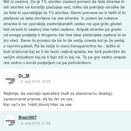
Nič ni zastonj. Če je 1% storitev zastonj pomeni da tiste stranke ki
teh storitev ne koristijo plačujejo več; toliko da pokrijejo stroške še
za tiste ki uporabljajo ta 1% storitev. Samo prenese se iz tistih ki bi
plačeval za take storiteve na vse stranke. In potem se nobena
stranka ki ne uporablja zastonjkarskih zadev ne upa grdo gledat
tisti stranki ki zastonj ima neko zadevo. Ampak stranke pa gredo
od enega podjetja k drugemu ker ima take zastonjske zadeve ki so
jim všeč. Samo to pomeni da bo to še večja zmeda kot je že sedaj
z raznimi paketi. Pa še težje in manj transparentno bo ; težko si
boš izračunal kaj se ti de facto najbolj splača, ker boš podvržen še
večjim občutkom kaj se ti fajn zdi in kaj ne. To pa gre vedno ampak
res vedno v korist podjetjem ne pa potrošnikom.
Dr_M
::
6. avg 2016, 16:28
Najbolje, da zacnejo operaterji (tudi za stacionarnu dostop)
zaracunavat prenos, da bo fer za vse.
Kar na1x bo 1mbit dovolj hiter za vse.
Bistri007
::
6. avg 2016, 21:55