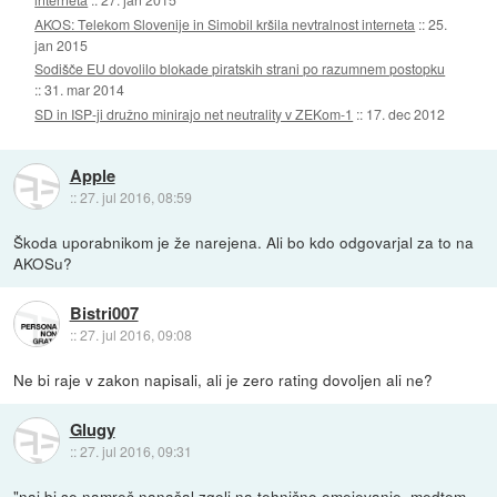
AKOS: Telekom Slovenije in Simobil kršila nevtralnost interneta
::
25.
jan 2015
Sodišče EU dovolilo blokade piratskih strani po razumnem postopku
::
31. mar 2014
SD in ISP-ji družno minirajo net neutrality v ZEKom-1
::
17. dec 2012
Apple
::
27. jul 2016, 08:59
Škoda uporabnikom je že narejena. Ali bo kdo odgovarjal za to na
AKOSu?
Bistri007
::
27. jul 2016, 09:08
Ne bi raje v zakon napisali, ali je zero rating dovoljen ali ne?
Glugy
::
27. jul 2016, 09:31
"naj bi se namreč nanašal zgolj na tehnično omejevanje, medtem