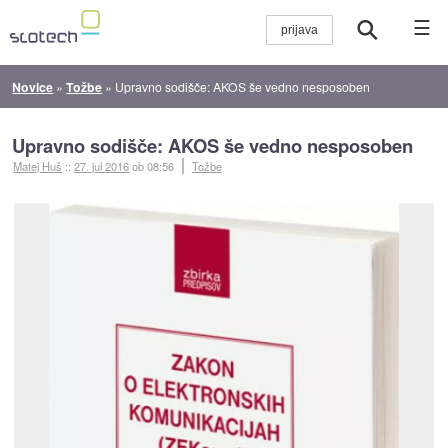
☰
Novice
»
Tožbe
»
Upravno sodišče: AKOS še vedno nesposoben
Upravno sodišče: AKOS še vedno nesposoben
Matej Huš
::
27. jul 2016
ob 08:56
Tožbe