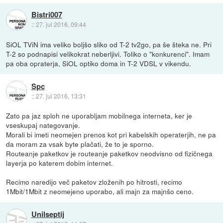
Bistri007
::
27. jul 2016, 09:44
SiOL TViN ima veliko boljšo sliko od T-2 tv2go, pa še šteka ne. Pri
T-2 so podnapisi velikokrat neberljivi. Toliko o "konkurenci". Imam
pa oba opraterja, SiOL optiko doma in T-2 VDSL v vikendu.
Spc
::
27. jul 2016, 13:31
Zato pa jaz sploh ne uporabljam mobilnega interneta, ker je
vseskupaj nategovanje.
Morali bi imeti neomejen prenos kot pri kabelskih operaterjih, ne pa
da moram za vsak byte plačati, že to je sporno.
Routeanje paketkov je routeanje paketkov neodvisno od fizičnega
layerja po katerem dobim internet.
Recimo naredijo več paketov zloženih po hitrosti, recimo
1Mbit/1Mbit z neomejeno uporabo, ali majn za majnšo ceno.
Unilseptij