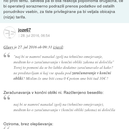
nic proti temu. Seveda pa bi bila reakcija popolnoma drugacna, ce
bi operaterji sorazmerno podrazili prenos podatkov od ostalih
ponudnikov vsebin, za tiste privilegirane pa bi veljala obicajna
(nizja) tarifa.
joze67
::
28. jul 2016, 06:54
Glugy
je
27. jul 2016 ob 09:31
izjavil
:
"naj bi se namreč nanašal zgolj na tehnično omejevanje,
medtem ko o zaračunavanju v končni obliki zakona ni določila"
Torej to pomeni da se bo lahko dodatno zaračunavalo al kako?
ne predstavljam si kaj vse spada pod
zaračunavanje v končni
obliki
? Mislim če sme biti cena 0 € potem sme biti tud 10€ ?
Zaračunavanja v končni obliki ni. Razčlenjeno besedilo:
naj bi se namreč nanašal zgolj na (tehnično omejevanje),
medtem ko o zaračunavanju v (končni obliki zakona) ni določila
Oziroma, brez olepševanja: