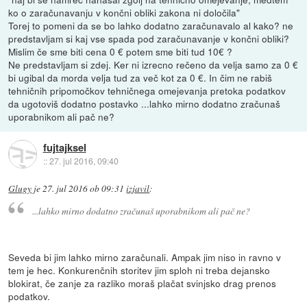
ko o zaračunavanju v končni obliki zakona ni določila"
Torej to pomeni da se bo lahko dodatno zaračunavalo al kako? ne
predstavljam si kaj vse spada pod zaračunavanje v končni obliki?
Mislim če sme biti cena 0 € potem sme biti tud 10€ ?
Ne predstavljam si zdej. Ker ni izrecno rečeno da velja samo za 0 €
bi ugibal da morda velja tud za več kot za 0 €. In čim ne rabiš
tehničnih pripomočkov tehničnega omejevanja pretoka podatkov
da ugotoviš dodatno postavko ...lahko mirno dodatno zračunaš
uporabnikom ali pač ne?
fujtajksel
::
27. jul 2016, 09:40
Glugy
je
27. jul 2016 ob 09:31
izjavil
:
...lahko mirno dodatno zračunaš uporabnikom ali pač ne?
Seveda bi jim lahko mirno zaračunali. Ampak jim niso in ravno v
tem je hec. Konkurenčnih storitev jim sploh ni treba dejansko
blokirat, če zanje za razliko moraš plačat svinjsko drag prenos
podatkov.