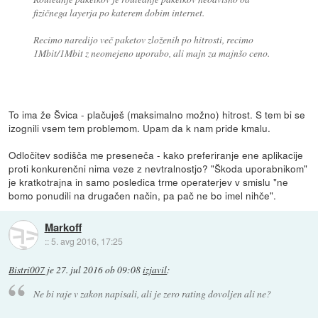
fizičnega layerja po katerem dobim internet.
Recimo naredijo več paketov zloženih po hitrosti, recimo
1Mbit/1Mbit z neomejeno uporabo, ali majn za majnšo ceno.
To ima že Švica - plačuješ (maksimalno možno) hitrost. S tem bi se
izognili vsem tem problemom. Upam da k nam pride kmalu.
Odločitev sodišča me preseneča - kako preferiranje ene aplikacije
proti konkurenčni nima veze z nevtralnostjo? "Škoda uporabnikom"
je kratkotrajna in samo posledica trme operaterjev v smislu "ne
bomo ponudili na drugačen način, pa pač ne bo imel nihče".
Markoff
::
5. avg 2016, 17:25
Bistri007
je
27. jul 2016 ob 09:08
izjavil
:
Ne bi raje v zakon napisali, ali je zero rating dovoljen ali ne?