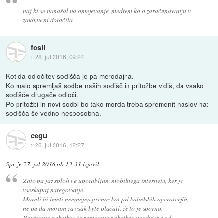
naj bi se nanašal na omejevanje, medtem ko o zaračunavanju v
zakonu ni določila
fosil
::
28. jul 2016, 09:24
Kot da odločitev sodišča je pa merodajna.
Ko malo spremljaš sodbe naših sodišč in pritožbe vidiš, da vsako
sodišče drugače odloči.
Po pritožbi in novi sodbi bo tako morda treba spremenit naslov na:
sodišča še vedno nesposobna.
cegu
::
28. jul 2016, 12:27
Spc
je
27. jul 2016 ob 13:31
izjavil
:
Zato pa jaz sploh ne uporabljam mobilnega interneta, ker je
vseskupaj nategovanje.
Morali bi imeti neomejen prenos kot pri kabelskih operaterjih,
ne pa da moram za vsak byte plačati, že to je sporno.
Routeanje paketkov je routeanje paketkov neodvisno od