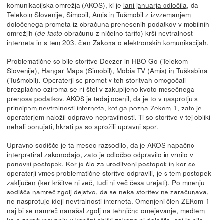
komunikacijska omrežja (AKOS), ki je
lani januarja odločila
, da
Telekom Slovenije, Simobil, Amis in Tušmobil z izvzemanjem
določenega prometa iz obračuna prenesenih podatkov v mobilnih
omrežjih (
obračunu z ničelno tarifo) krši nevtralnost
de facto
interneta in s tem 203. člen
Zakona o elektronskih komunikacijah
.
Problematične so bile storitve Deezer in HBO Go (Telekom
Slovenije), Hangar Mapa (Simobil), Mobia TV (Amis) in Tuškabina
(Tušmobil). Operaterji so promet v teh storitvah omogočali
brezplačno oziroma se ni štel v zakupljeno kvoto mesečnega
prenosa podatkov. AKOS je tedaj ocenil, da je to v nasprotju s
principom nevtralnosti interneta, kot ga pozna Zekom-1, zato je
operaterjem naložil odpravo nepravilnosti. Ti so storitve v tej obliki
nehali ponujati, hkrati pa so sprožili upravni spor.
Upravno sodišče je ta mesec razsodilo, da je AKOS napačno
interpretiral zakonodajo, zato je odločbo odpravilo in vrnilo v
ponovni postopek. Ker je šlo za ureditveni postopek in ker so
operaterji vmes problematične storitve odpravili, je s tem postopek
zaključen (ker kršitve ni več, tudi ni več česa urejati). Po mnenju
sodišča namreč zgolj dejstvo, da se neka storitev ne zaračunava,
ne nasprotuje ideji nevtralnosti interneta. Omenjeni člen ZEKom-1
naj bi se namreč nanašal zgolj na tehnično omejevanje, medtem
ko o zaračunavanju v končni obliki zakona ni določila, saj je bilo