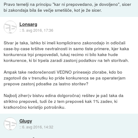
Pravo temelji na principu "kar ni prepovedano, je dovoljeno", sicer
bi zakondaja bila še večje smetišče, kot je že sicer.
Lonsarg
::
5. avg 2016, 17:36
Stvar je taka, lahko bi imeli komplicirano zakonodajo in odločali
case-by-case kršitve nevtralnosti in samo tiste primere, kjer kaka
konkurenca trpi prepovedali, tukaj recimo ni bilo kake hude
konkurence, ki bi trpela zaradi zastonj podatkov na teh storitvah.
Ampak take nedorečenosti VEDNO prinesejo zlorabe, kdo bo
zagotovil da v trenutku ko pride konkurenca se pa operaterjam
prepove zastonj pdoatke za lastno storitev?
Najbolj ziher(v bistvu edina dolgoročna) rešitev je pač taka da
striktno prepoveš, tudi če z tem prepoveš kak 1% zadev, ki
kratkoročno koristijo potrošniku.
Glugy
::
6. avg 2016, 14:32