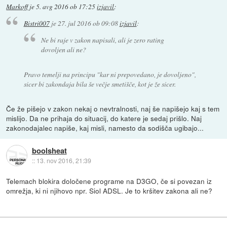
Markoff
je
5. avg 2016 ob 17:25
izjavil
:
Bistri007
je
27. jul 2016 ob 09:08
izjavil
:
Ne bi raje v zakon napisali, ali je zero rating
dovoljen ali ne?
Pravo temelji na principu "kar ni prepovedano, je dovoljeno",
sicer bi zakondaja bila še večje smetišče, kot je že sicer.
Če že pišejo v zakon nekaj o nevtralnosti, naj še napišejo kaj s tem
mislijo. Da ne prihaja do situacij, do katere je sedaj prišlo. Naj
zakonodajalec napiše, kaj misli, namesto da sodišča ugibajo...
boolsheat
::
13. nov 2016, 21:39
Telemach blokira določene programe na D3GO, če si povezan iz
omrežja, ki ni njihovo npr. Siol ADSL. Je to kršitev zakona ali ne?