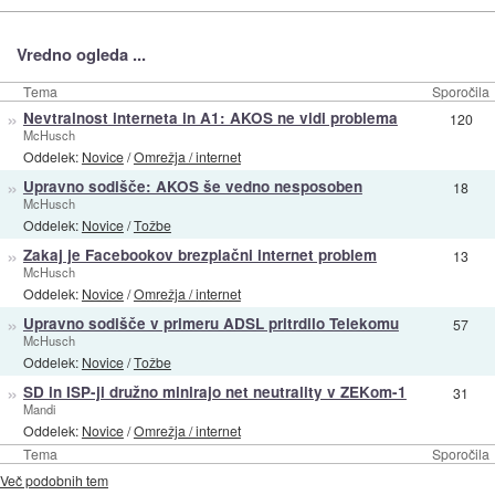
Vredno ogleda ...
Tema
Sporočila
»
Nevtralnost interneta in A1: AKOS ne vidi problema
120
McHusch
Oddelek:
Novice
/
Omrežja / internet
»
Upravno sodišče: AKOS še vedno nesposoben
18
McHusch
Oddelek:
Novice
/
Tožbe
»
Zakaj je Facebookov brezplačni internet problem
13
McHusch
Oddelek:
Novice
/
Omrežja / internet
»
Upravno sodišče v primeru ADSL pritrdilo Telekomu
57
McHusch
Oddelek:
Novice
/
Tožbe
»
SD in ISP-ji družno minirajo net neutrality v ZEKom-1
31
Mandi
Oddelek:
Novice
/
Omrežja / internet
Tema
Sporočila
Več podobnih tem