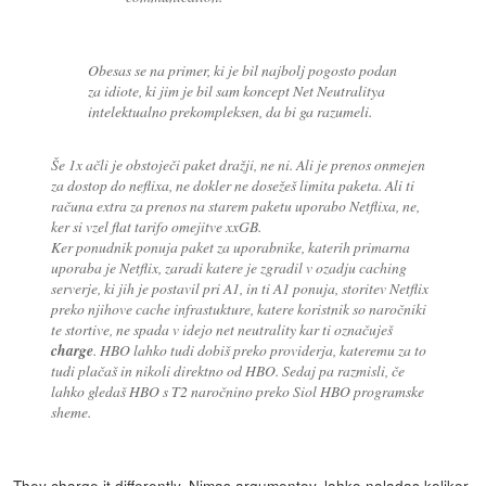
Obesas se na primer, ki je bil najbolj pogosto podan
za idiote, ki jim je bil sam koncept Net Neutralitya
intelektualno prekompleksen, da bi ga razumeli.
Še 1x ačli je obstoječi paket dražji, ne ni. Ali je prenos onmejen
za dostop do neflixa, ne dokler ne dosežeš limita paketa. Ali ti
računa extra za prenos na starem paketu uporabo Netflixa, ne,
ker si vzel flat tarifo omejitve xxGB.
Ker ponudnik ponuja paket za uporabnike, katerih primarna
uporaba je Netflix, zaradi katere je zgradil v ozadju caching
serverje, ki jih je postavil pri A1, in ti A1 ponuja, storitev Netflix
preko njihove cache infrastukture, katere koristnik so naročniki
te stortive, ne spada v idejo net neutrality kar ti označuješ
charge
. HBO lahko tudi dobiš preko providerja, kateremu za to
tudi plačaš in nikoli direktno od HBO. Sedaj pa razmisli, če
lahko gledaš HBO s T2 naročnino preko Siol HBO programske
sheme.
They charge it differently. Nimas argumentov, lahko naladas kolikor