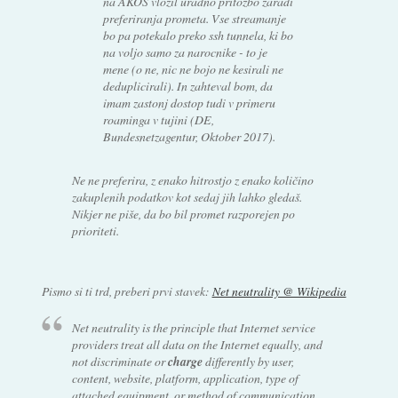
na AKOS vlozil uradno pritozbo zaradi
preferiranja prometa. Vse streamanje
bo pa potekalo preko ssh tunnela, ki bo
na voljo samo za narocnike - to je
mene (o ne, nic ne bojo ne kesirali ne
deduplicirali). In zahteval bom, da
imam zastonj dostop tudi v primeru
roaminga v tujini (DE,
Bundesnetzagentur, Oktober 2017).
Ne ne preferira, z enako hitrostjo z enako količino
zakuplenih podatkov kot sedaj jih lahko gledaš.
Nikjer ne piše, da bo bil promet razporejen po
prioriteti.
Pismo si ti trd, preberi prvi stavek:
Net neutrality @ Wikipedia
Net neutrality is the principle that Internet service
providers treat all data on the Internet equally, and
not discriminate or
charge
differently by user,
content, website, platform, application, type of
attached equipment, or method of communication.