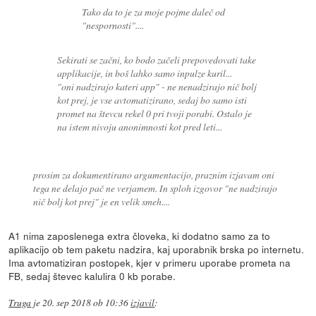
Tako da to je za moje pojme daleč od
"nespornosti"....
Sekirati se začni, ko bodo začeli prepovedovati take
applikacije, in boš lahko samo inpulze kuril...
"oni nadzirajo kateri app" - ne nenadzirajo nič bolj
kot prej, je vse avtomatizirano, sedaj bo samo isti
promet na števcu rekel 0 pri tvoji porabi. Ostalo je
na istem nivoju anonimnosti kot pred leti...
prosim za dokumentirano argumentacijo, praznim izjavam oni
tega ne delajo pač ne verjamem. In sploh izgovor "ne nadzirajo
nič bolj kot prej" je en velik smeh....
A1 nima zaposlenega extra človeka, ki dodatno samo za to
aplikacijo ob tem paketu nadzira, kaj uporabnik brska po internetu.
Ima avtomatiziran postopek, kjer v primeru uporabe prometa na
FB, sedaj števec kalulira 0 kb porabe.
Truga
je
20. sep 2018 ob 10:36
izjavil
: