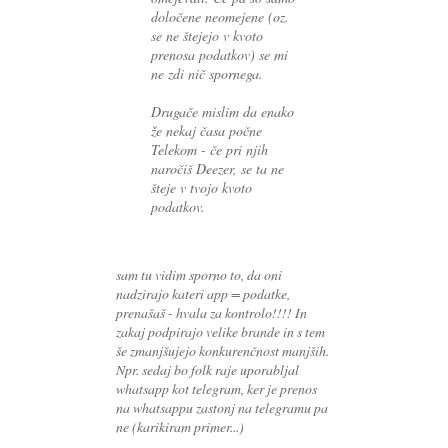
določene neomejene (oz.
se ne štejejo v kvoto
prenosa podatkov) se mi
ne zdi nič spornega.
Drugače mislim da enako
že nekaj časa počne
Telekom - če pri njih
naročiš Deezer, se ta ne
šteje v tvojo kvoto
podatkov.
sam tu vidim sporno to, da oni
nadzirajo kateri app = podatke,
prenašaš - hvala za kontrolo!!!! In
zakaj podpirajo velike brande in s tem
še zmanjšujejo konkurenčnost manjših.
Npr. sedaj bo folk raje uporabljal
whatsapp kot telegram, ker je prenos
na whatsappu zastonj na telegramu pa
ne (karikiram primer...)