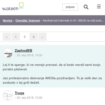
☰
Novice
»
Omrežja / internet
»
Nevtralnost interneta in A1: AKOS ne vidi problema
2
«
1
3
»
ZaphodBB
::
20. sep 2018, 10:33
Lej ti te sperge, ki ne morejo prenest, da si bodo morali sami svojo
porabo plačevat.
Jaz profesionalno delovanje AKOSa pozdravljam. To je velik dan za
svobodo v tej gnili deželi.
Truga
::
20. sep 2018, 10:36