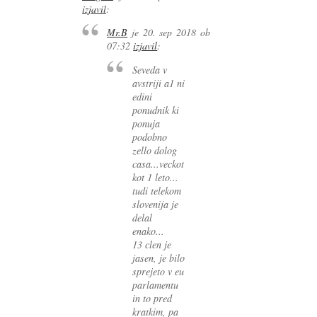
izjavil
:
Mr.B
je
20. sep 2018 ob
07:32
izjavil
:
Seveda v
avstriji a1 ni
edini
ponudnik ki
ponuja
podobno
zello dolog
casa...veckot
kot 1 leto...
tudi telekom
slovenija je
delal
enako...
13 clen je
jasen, je bilo
sprejeto v eu
parlamentu
in to pred
kratkim, pa