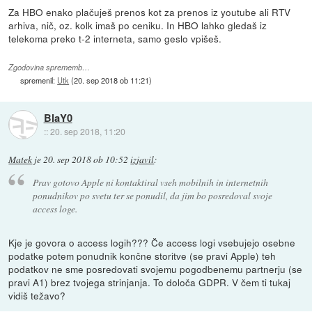
Za HBO enako plačuješ prenos kot za prenos iz youtube ali RTV
arhiva, nič, oz. kolk imaš po ceniku. In HBO lahko gledaš iz
telekoma preko t-2 interneta, samo geslo vpišeš.
Zgodovina sprememb…
spremenil:
Utk
(
20. sep 2018 ob 11:21
)
BlaY0
::
20. sep 2018, 11:20
Matek
je
20. sep 2018 ob 10:52
izjavil
:
Prav gotovo Apple ni kontaktiral vseh mobilnih in internetnih
ponudnikov po svetu ter se ponudil, da jim bo posredoval svoje
access loge.
Kje je govora o access logih??? Če access logi vsebujejo osebne
podatke potem ponudnik končne storitve (se pravi Apple) teh
podatkov ne sme posredovati svojemu pogodbenemu partnerju (se
pravi A1) brez tvojega strinjanja. To določa GDPR. V čem ti tukaj
vidiš težavo?