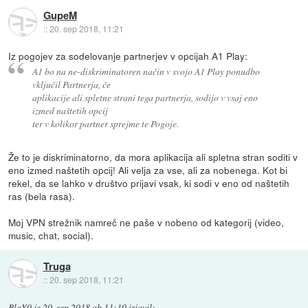
GupeM
::
20. sep 2018, 11:21
Iz pogojev za sodelovanje partnerjev v opcijah A1 Play:
A1 bo na ne-diskriminatoren način v svojo A1 Play ponudbo
vključil Partnerja, če
aplikacije ali spletne strani tega partnerja, sodijo v vsaj eno
izmed naštetih opcij
ter v kolikor partner sprejme te Pogoje.
Že to je diskriminatorno, da mora aplikacija ali spletna stran soditi v
eno izmed naštetih opcij! Ali velja za vse, ali za nobenega. Kot bi
rekel, da se lahko v društvo prijavi vsak, ki sodi v eno od naštetih
ras (bela rasa).
Moj VPN strežnik namreč ne paše v nobeno od kategorij (video,
music, chat, social).
Truga
::
20. sep 2018, 11:21
BlaY0
je
20. sep 2018 ob 11:10
izjavil
: