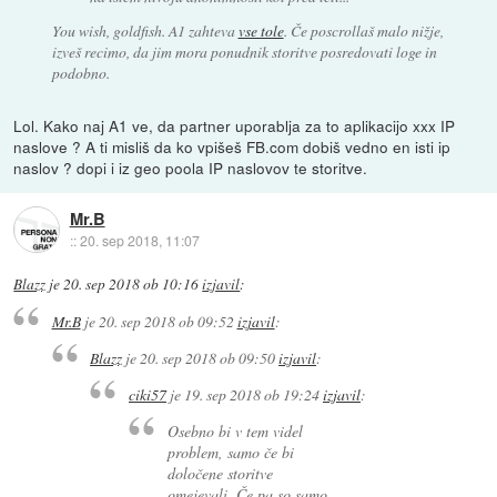
You wish, goldfish. A1 zahteva
vse tole
. Če poscrollaš malo nižje,
izveš recimo, da jim mora ponudnik storitve posredovati loge in
podobno.
Lol. Kako naj A1 ve, da partner uporablja za to aplikacijo xxx IP
naslove ? A ti misliš da ko vpišeš FB.com dobiš vedno en isti ip
naslov ? dopi i iz geo poola IP naslovov te storitve.
Mr.B
::
20. sep 2018, 11:07
Blazz
je
20. sep 2018 ob 10:16
izjavil
:
Mr.B
je
20. sep 2018 ob 09:52
izjavil
:
Blazz
je
20. sep 2018 ob 09:50
izjavil
:
ciki57
je
19. sep 2018 ob 19:24
izjavil
:
Osebno bi v tem videl
problem, samo če bi
določene storitve
omejevali. Če pa so samo