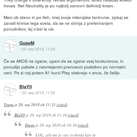
hoces. Net Neutrality je po najbolj osnovni definiciji krsen.
Meci ob steno in po tleh, imej svoje milenijske tantrume, zjokaj se
zaradi krivice tega sveta, da se ne strinja z preferiranjem
ponudnikov, lej c'est la vie.
GupeM
::
20. sep 2018, 11:24
Če se AKOS ne zgane, upam da se zgane vsaj konkurenca, in
ponudijo pakete z neomejenim prenosom podatkov po normalni
ceni. Pa si naj potem A1 kurci Play vtaknejo v anus, če želijo.
BlaY0
::
20. sep 2018, 11:39
Truga
je
20. sep 2018 ob 11:21
izjavil
:
BlaY0
je
20. sep 2018 ob 11:10
izjavil
:
Truga
je
20. sep 2018 ob 10:36
izjavil
:
LOL, zelo mi je vsec svoboda kjer se