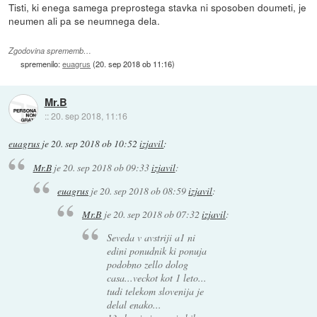
Tisti, ki enega samega preprostega stavka ni sposoben doumeti, je
neumen ali pa se neumnega dela.
Zgodovina sprememb…
spremenilo:
euagrus
(
20. sep 2018 ob 11:16
)
Mr.B
::
20. sep 2018, 11:16
euagrus
je
20. sep 2018 ob 10:52
izjavil
:
Mr.B
je
20. sep 2018 ob 09:33
izjavil
:
euagrus
je
20. sep 2018 ob 08:59
izjavil
:
Mr.B
je
20. sep 2018 ob 07:32
izjavil
:
Seveda v avstriji a1 ni
edini ponudnik ki ponuja
podobno zello dolog
casa...veckot kot 1 leto...
tudi telekom slovenija je
delal enako...