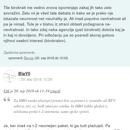
Tile birokrati me vedno znova opominjajo zakaj jih tako zelo
sovražim. Zelo mi je všeč tale debata in kako se je preko nje
izkazala neumnost net neutrality-ja. Ali imaš popolno nevtralnost ali
pa je nimaš. Tole je v bistvu iz strani oblasti požegnana ne-
nevtralnost. In tako zdaj neka agencija (pač birokrati) določa kaj je
in kaj ni dovoljeno. Pri odločanju pa so posredi skoraj gotovo
njihovi osebni interesi (birokratov).
Zgodovina sprememb…
spremenil:
Reycis
(
20. sep 2018 ob 12:03
)
BlaY0
::
20. sep 2018, 12:28
Utk
je
20. sep 2018 ob 11:19
izjavil
:
Za HBO enako plačuješ prenos kot za prenos iz youtube ali RTV
arhiva, nič, oz. kolk imaš po ceniku. In HBO lahko gledaš iz
telekoma preko t-2 interneta, samo geslo vpišeš.
Ja, ker imaš na t-2 neomejen paket, ki ga tudi plačuješ. Pa