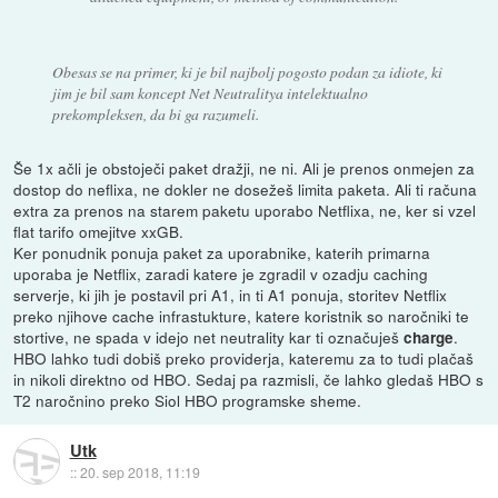
Obesas se na primer, ki je bil najbolj pogosto podan za idiote, ki
jim je bil sam koncept Net Neutralitya intelektualno
prekompleksen, da bi ga razumeli.
Še 1x ačli je obstoječi paket dražji, ne ni. Ali je prenos onmejen za
dostop do neflixa, ne dokler ne dosežeš limita paketa. Ali ti računa
extra za prenos na starem paketu uporabo Netflixa, ne, ker si vzel
flat tarifo omejitve xxGB.
Ker ponudnik ponuja paket za uporabnike, katerih primarna
uporaba je Netflix, zaradi katere je zgradil v ozadju caching
serverje, ki jih je postavil pri A1, in ti A1 ponuja, storitev Netflix
preko njihove cache infrastukture, katere koristnik so naročniki te
stortive, ne spada v idejo net neutrality kar ti označuješ
.
charge
HBO lahko tudi dobiš preko providerja, kateremu za to tudi plačaš
in nikoli direktno od HBO. Sedaj pa razmisli, če lahko gledaš HBO s
T2 naročnino preko Siol HBO programske sheme.
Utk
::
20. sep 2018, 11:19