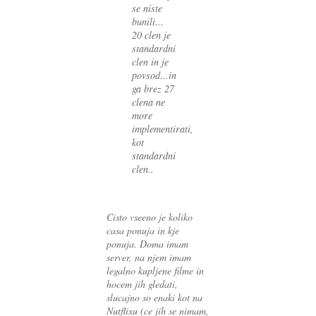
se niste
bunili...
20 clen je
standardni
clen in je
povsod...in
ga brez 27
clena ne
more
implementirati,
kot
standardni
clen..
Cisto vseeno je koliko
casa ponuja in kje
ponuja. Doma imam
server, na njem imam
legalno kupljene filme in
hocem jih gledati,
slucajno so enaki kot na
Nutflixu (ce jih se nimam,