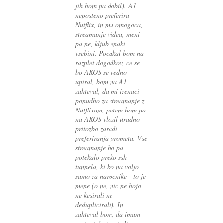
jih bom pa dobil). A1
neposteno preferira
Nutflix, in mu omogoca,
streamanje videa, meni
pa ne, kljub enaki
vsebini. Pocakal bom na
razplet dogodkov, ce se
bo AKOS se vedno
upiral, bom na A1
zahteval, da mi izenaci
ponudbo za streamanje z
Nutflixom, potem bom pa
na AKOS vlozil uradno
pritozbo zaradi
preferiranja prometa. Vse
streamanje bo pa
potekalo preko ssh
tunnela, ki bo na voljo
samo za narocnike - to je
mene (o ne, nic ne bojo
ne kesirali ne
deduplicirali). In
zahteval bom, da imam