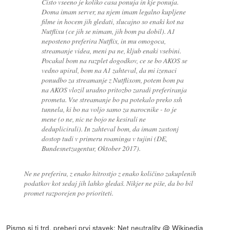
Cisto vseeno je koliko casa ponuja in kje ponuja.
Doma imam server, na njem imam legalno kupljene
filme in hocem jih gledati, slucajno so enaki kot na
Nutflixu (ce jih se nimam, jih bom pa dobil). A1
neposteno preferira Nutflix, in mu omogoca,
streamanje videa, meni pa ne, kljub enaki vsebini.
Pocakal bom na razplet dogodkov, ce se bo AKOS se
vedno upiral, bom na A1 zahteval, da mi izenaci
ponudbo za streamanje z Nutflixom, potem bom pa
na AKOS vlozil uradno pritozbo zaradi preferiranja
prometa. Vse streamanje bo pa potekalo preko ssh
tunnela, ki bo na voljo samo za narocnike - to je
mene (o ne, nic ne bojo ne kesirali ne
deduplicirali). In zahteval bom, da imam zastonj
dostop tudi v primeru roaminga v tujini (DE,
Bundesnetzagentur, Oktober 2017).
Ne ne preferira, z enako hitrostjo z enako količino zakuplenih
podatkov kot sedaj jih lahko gledaš. Nikjer ne piše, da bo bil
promet razporejen po prioriteti.
Pismo si ti trd, preberi prvi stavek:
Net neutrality @ Wikipedia