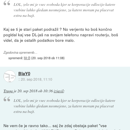
LOL, zelo mi je vsec svoboda kjer se korporacije odlocijo katere
vsebine lahko gledam neomejeno, za katere moram pa placevat
extra na bajt.
Kaj se ti je stari paket podražil ? No verjento ko boš končno
pogldal kaj vse DL-jaš na svojem telefonu napravi routerju, boš
videl, da je ostalih podatkov bore malo.
Zgodovina sprememb…
spremenil:
Mr.B
(
20. sep 2018 ob 11:08
)
BlaY0
::
20. sep 2018, 11:10
Truga
je
20. sep 2018 ob 10:36
izjavil
:
LOL, zelo mi je vsec svoboda kjer se korporacije odlocijo katere
vsebine lahko gledam neomejeno, za katere moram pa placevat
extra na bajt.
Ne vem če je ravno tako... saj že zdaj obstaja paket "vse