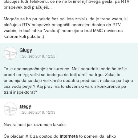
plačuješ tudi Telekomu, če ne ne bi imel njihovega gesla. pa RTV
prispevek tudi plačuješ...
Mogoče se bo pa nekdo čez pol leta zmislu, da je treba vsem, ki
plačujejo RTV prispevek omogočiti neomejen dostop do RTV
vsebin, in boš lahko "zastonj" neomejeno bral MMC novice na
kateremkoli paketu ;)
Glugy
::
20. sep 2018, 12:28
To je onemogoočanje konkurence. Mali ponudniki bodo še težje
prodrl na trg; veliki se bodo pa še bolj utrdil na trgu. Zakaj to
enoumje da se daje velikim še dodatno prednost; male se pa žejne
čez vodo pelje ? Kaj pravi na to slovenski varuh konkurence pa
tržni inšpektorat?
stegy
::
20. sep 2018, 12:33
Nevtralnost jaz razumem takole:
Če plačam X € za dostop do
to pomeni da lahko
interneta