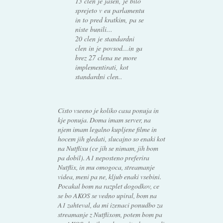
13 clen je jasen, je bilo
sprejeto v eu parlamentu
in to pred kratkim, pa se
niste bunili...
20 clen je standardni
clen in je povsod...in ga
brez 27 clena ne more
implementirati, kot
standardni clen..
Cisto vseeno je koliko casa ponuja in
kje ponuja. Doma imam server, na
njem imam legalno kupljene filme in
hocem jih gledati, slucajno so enaki kot
na Nutflixu (ce jih se nimam, jih bom
pa dobil). A1 neposteno preferira
Nutflix, in mu omogoca, streamanje
videa, meni pa ne, kljub enaki vsebini.
Pocakal bom na razplet dogodkov, ce
se bo AKOS se vedno upiral, bom na
A1 zahteval, da mi izenaci ponudbo za
streamanje z Nutflixom, potem bom pa