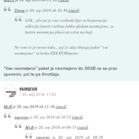
Truga
je
20. sep 2018 ob 10:36
izjavil
:
LOL, zelo mi je vsec svoboda kjer se korporacije
odlocijo katere vsebine lahko gledam neomejeno, za
katere moram pa placevat extra na bajt.
Ne vem če je ravno tako... saj že zdaj obstaja paket "vse
neomejeno" in košta XXX EUR/mesec.
"Vse neomejeno" paket je neomejeno do 30GB ce se prav
spomnim, pol te pa throttlajo.
euagrus
::
20. sep 2018, 11:23
Mr.B
je
20. sep 2018 ob 11:16
izjavil
:
euagrus
je
20. sep 2018 ob 10:52
izjavil
:
Mr.B
je
20. sep 2018 ob 09:33
izjavil
:
euagrus
je
20. sep 2018 ob 08:59