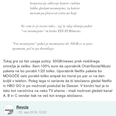
korporacije odlocijo katere vsebine
lahko gledam neomejeno, za katere
moram pa placevat extra na bajt.
Ne vem če je ravno tako... saj že zdaj obstaja paket
"vse neomejeno" in košta XXX EUR/mesec.
"Vse neomejeno" paket je neomejeno do 30GB ce se prav
spomnim, pol te pa throttlajo.
Tukaj gre za fair usage policy. 30GB/mesec prek mobilnega
omrežja je veliko. Sem 100% sure da uporabnik Chat/Social/Music
paketa ne bo porabil 1/20 toliko. Uporabnik Netflix paketa bo
MOGOČE celo porabil toliko ampak bo moral po par ur na dan
buljiti v telefon. Poleg tega ni variante da bi istočasno gledal Netflix
in HBO GO in po možnosti poslužal še Deezer. V končni fazi je to
tako kot naročnina na neko TV shemo - imaš možnost gledati kanal
A, B in C vendar itak ne več kot enega istočasno.
Reycis
::
20. sep 2018, 12:02