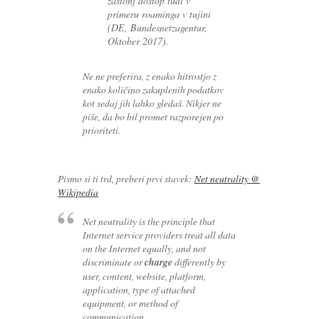
zastonj dostop tudi v
primeru roaminga v tujini
(DE, Bundesnetzagentur,
Oktober 2017).
Ne ne preferira, z enako hitrostjo z
enako količino zakuplenih podatkov
kot sedaj jih lahko gledaš. Nikjer ne
piše, da bo bil promet razporejen po
prioriteti.
Pismo si ti trd, preberi prvi stavek:
Net neutrality @
Wikipedia
Net neutrality is the principle that
Internet service providers treat all data
on the Internet equally, and not
discriminate or
charge
differently by
user, content, website, platform,
application, type of attached
equipment, or method of
communication.