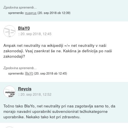
Zgodovina sprememb…
spremenilo:
euagrus
(
20. sep 2018 ob 12:39
)
BlaY0
::
20. sep 2018, 12:45
Ampak net neutrality na wikipediji =/= net neutrality v naši
zakonodaji. Vsaj zaenkrat še ne. Kakšna je definicija po naši
zakonodaji?
Zgodovina sprememb…
spremenilo:
BlaY0
(
20. sep 2018 ob 12:45
)
Reycis
::
20. sep 2018, 12:52
Točno tako BlaYo, net neutrality pri nas zagotavlja samo to, da
morajo navadni uporabniki subvencionirat težkokategorne
uporabnike. Nekako tako kot pri zdravstvu.