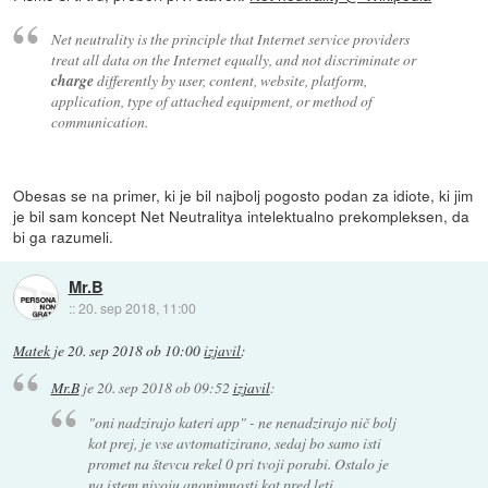
Net neutrality is the principle that Internet service providers
treat all data on the Internet equally, and not discriminate or
charge
differently by user, content, website, platform,
application, type of attached equipment, or method of
communication.
Obesas se na primer, ki je bil najbolj pogosto podan za idiote, ki jim
je bil sam koncept Net Neutralitya intelektualno prekompleksen, da
bi ga razumeli.
Mr.B
::
20. sep 2018, 11:00
Matek
je
20. sep 2018 ob 10:00
izjavil
:
Mr.B
je
20. sep 2018 ob 09:52
izjavil
:
"oni nadzirajo kateri app" - ne nenadzirajo nič bolj
kot prej, je vse avtomatizirano, sedaj bo samo isti
promet na števcu rekel 0 pri tvoji porabi. Ostalo je
na istem nivoju anonimnosti kot pred leti...