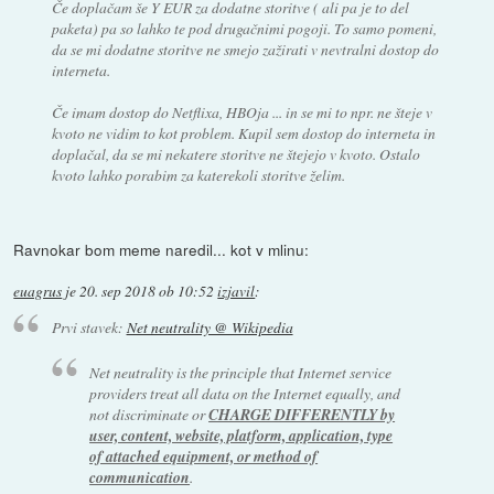
Če doplačam še Y EUR za dodatne storitve ( ali pa je to del
paketa) pa so lahko te pod drugačnimi pogoji. To samo pomeni,
da se mi dodatne storitve ne smejo zažirati v nevtralni dostop do
interneta.
Če imam dostop do Netflixa, HBOja ... in se mi to npr. ne šteje v
kvoto ne vidim to kot problem. Kupil sem dostop do interneta in
doplačal, da se mi nekatere storitve ne štejejo v kvoto. Ostalo
kvoto lahko porabim za katerekoli storitve želim.
Ravnokar bom meme naredil... kot v mlinu:
euagrus
je
20. sep 2018 ob 10:52
izjavil
:
Prvi stavek:
Net neutrality @ Wikipedia
Net neutrality is the principle that Internet service
providers treat all data on the Internet equally, and
not discriminate or
CHARGE DIFFERENTLY by
user, content, website, platform, application, type
of attached equipment, or method of
communication
.