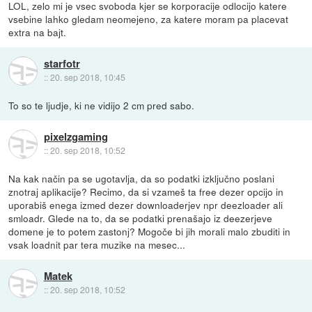
LOL, zelo mi je vsec svoboda kjer se korporacije odlocijo katere
vsebine lahko gledam neomejeno, za katere moram pa placevat
extra na bajt.
starfotr
::
20. sep 2018, 10:45
To so te ljudje, ki ne vidijo 2 cm pred sabo.
pixelzgaming
::
20. sep 2018, 10:52
Na kak način pa se ugotavlja, da so podatki izključno poslani
znotraj aplikacije? Recimo, da si vzameš ta free dezer opcijo in
uporabiš enega izmed dezer downloaderjev npr deezloader ali
smloadr. Glede na to, da se podatki prenašajo iz deezerjeve
domene je to potem zastonj? Mogoče bi jih morali malo zbuditi in
vsak loadnit par tera muzike na mesec...
Matek
::
20. sep 2018, 10:52