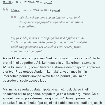
BlaY0
je
20. sep 2018 ob 10:28
izjavil
:
Matek
je
20. sep 2018 ob 10:14
izjavil
:
...če si ti nek random app na internetu, nisi imel
doslej nobenega pogodbenega odnosa z mobilnim
ponudnikom.
Saj ga še zdaj nimaš. Gre za pogodbo med Appleom in A1.
Takšno pogodbo sta lahko imela že prej pa ti zanjo pač nisi
vedel, zdaj pa recimo veš. Smiselno s tem se torej tvoja
anonimnost ni zmanjšala.
Apple Music je v tem primeru "nek random app na internetu". In ta
prej ni imel pogodbe z A1, ker nista bila v nikakršnem razmerju -
A1 je bil samo ISP, preko katerega stranke dostopajo do Appleove
storitve. Prav gotovo Apple ni kontaktiral vseh mobilnih in
internetnih ponudnikov po svetu ter se ponudil, da jim bo
posredoval svoje access loge.
Mislim, ja, seveda obstaja hipotetična možnost, da so imeli
nekakšne skrite pogodbe, ampak to je zelo šibek argument. Če bi
sprejeli zakon, po katerem morajo vsi ISPji hraniti prometne
podatke 5 let, bi ti rekel "pa saj ni nič slabše kot prej, tudi prej so jih