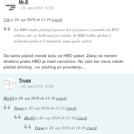
Mr.B
::
20. sep 2018, 12:55
Utk
je
20. sep 2018 ob 11:19
izjavil
:
Za HBO enako plačuješ prenos kot za prenos iz youtube ali RTV
arhiva, nič, oz. kolk imaš po ceniku. In HBO lahko gledaš iz
telekoma preko t-2 interneta, samo geslo vpišeš.
Da samo plačati moraš siolu za HBO paket. Zakaj ne morem
direktno preko HBO-ja imeti naročnino. No zato ker mora nekdo
plačati striming , no caching pri providerju...
Truga
::
20. sep 2018, 13:06
BlaY0
je
20. sep 2018 ob 11:39
izjavil
:
Truga
je
20. sep 2018 ob 11:21
izjavil
:
BlaY0
je
20. sep 2018 ob 11:10
izjavil
:
Truga
je
20. sep 2018 ob 10:36
izjavil
: