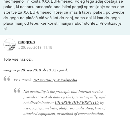
neomejeno" in košta XXX EUR/mesec. Poleg tega zdaj obstaja še
paket, ki nekomu omogoča pod istimi pogoji spremljanje samo ene
storitve za XX EUR/mesec. Torej če imaš ti taprvi paket, po uvedbi
drugega ne plačaš nič več kot do zdaj, samo oni ki ima drugega
plača manj od tebe, ker koristi manjši nabor storitev. Prioritizacije
ni.
euagrus
::
20. sep 2018, 11:15
Tole vse razlozi.
euagrus
je
20. sep 2018 ob 10:52
izjavil
:
Prvi stavek:
Net neutrality @ Wikipedia
Net neutrality is the principle that Internet service
providers treat all data on the Internet equally, and
not discriminate or
CHARGE DIFFERENTLY
by
user, content, website, platform, application, type of
attached equipment, or method of communication.