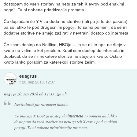
dostopam do vseh storitev na netu za teh X evrov pod enakimi
pogoji. Tu ni nobene prioritizacije prometa.
Če doplačam še Y € za dodatne storitve ( ali pa je to del paketa)
pa so lahko te pod drugačnimi pogoji. To samo pomeni, da se mi
dodatne storitve ne smejo zažirati v nevtralni dostop do interneta.
Če imam dostop do Netflixa, HBOja ... in se mi to npr. ne šteje v
kvoto ne vidim to kot problem. Kupil sem dostop do interneta in
doplačal, da se mi nekatere storitve ne štejejo v kvoto. Ostalo
kvoto lahko porabim za katerekoli storitve želim.
euagrus
::
20. sep 2018, 12:37
stegy
je
20. sep 2018 ob 12:33
izjavil
:
Nevtralnost jaz razumem takole:
Če plačam X EUR za dostop do
interneta
to pomeni da lahko
dostopam do vseh storitev na netu za teh X evrov pod enakimi
pogoji. Tu ni nobene prioritizacije prometa.