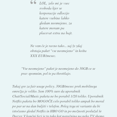
LOL, zelo mi je vsec
svoboda kjer se
korporacije odlocijo
katere vsebine lahko
gledam neomejeno, za
katere moram pa
placevat extra na bajt.
Ne vem če je ravno tako... saj že zdaj
obstaja paket "vse neomejeno" in košta
XXX EUR/mesec.
"Vse neomejeno" paket je neomejeno do 30GB ce se
prav spomnim, pol te pa throttlajo.
Tukaj gre za fair usage policy. 30GB/mesec prek mobilnega
omrežja je veliko. Sem 100% sure da uporabnik
Chat/Social/Music paketa ne bo porabil 1/20 toliko. Uporabnik
Netflix paketa bo MOGOČE celo porabil toliko ampak bo moral
po par ur na dan buljiti v telefon. Poleg tega ni variante da bi
istočasno gledal Netflix in HBO GO in po možnosti poslužal še
Deezer. V končni fazi je to tako kot naročnina na neko TV shemo