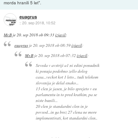
morda hranili 5 let".
euagrus
::
20. sep 2018, 10:52
Mr.B
je
20. sep 2018 ob 09:33
izjavil
:
euagrus
je
20. sep 2018 ob 08:59
izjavil
:
Mr.B
je
20. sep 2018 ob 07:32
izjavil
:
Seveda v avstriji a1 ni edini ponudnik
ki ponuja podobno zello dolog
casa...veckot kot 1 leto... tudi telekom
slovenija je delal enako...
13 clen je jasen, je bilo sprejeto v eu
parlamentu in to pred kratkim, pa se
niste bunili...
20 clen je standardni clen in je
povsod...in ga brez 27 clena ne more
implementirati, kot standardni clen..