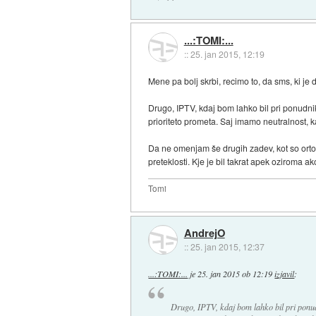
...:TOMI:...
::
25. jan 2015, 12:19
Mene pa bolj skrbi, recimo to, da sms, ki je
Drugo, IPTV, kdaj bom lahko bil pri ponudni
prioriteto prometa. Saj imamo neutralnost, k
Da ne omenjam še drugih zadev, kot so orto mu
preteklosti. Kje je bil takrat apek oziroma a
Tomi
AndrejO
::
25. jan 2015, 12:37
...:TOMI:...
je
25. jan 2015 ob 12:19
izjavil
:
Drugo, IPTV, kdaj bom lahko bil pri ponud