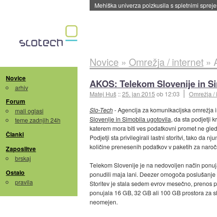
Novice
»
Omrežja / internet
»
Novice
AKOS: Telekom Slovenije in Sim
arhiv
Matej Huš
::
25. jan 2015
ob 12:03
Omrežja / 
Forum
Slo-Tech
- Agencija za komunikacijska omrežja i
mali oglasi
Slovenije in Simobila ugotovila
, da sta podjetji 
teme zadnjih 24h
katerem mora biti ves podatkovni promet ne gl
Članki
Podjetji sta privilegirali lastni storitvi, tako da
količine prenesenih podatkov v paketih za naroč
Zaposlitve
brskaj
Telekom Slovenije je na nedovoljen način ponuja
Ostalo
ponudili maja lani. Deezer omogoča poslušanje 
pravila
Storitev je stala sedem evrov mesečno, prenos po
ponujala 16 GB, 32 GB ali 100 GB prostora za sh
neomejen.