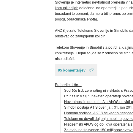
Slovenija je internetno nevtralnost prenesla v n
komunikacijah
določeno, da operaterji in ponudn
besedami to pomeni, da mora biti prenos po omrežj
pogoji, obračunska enota).
AKOS je zato Telekomu Slovenije in Simobilu dal 
odštevati od zakupljenih količin.
Telekom Slovenije in Simobil sta potrdila, da jim
konkretnejši. Dejali so, da se z odločbo ne strin
niso odločili.
95 komentarjev
Preberite si še…
Sodišče EU: zero rating ni v skladu s Pra
Pri nas in v tujini nekateri operaterji pove
Nevtralnost interneta in A1: AKOS ne vidi
Simobil postaja A1 Slovenija
::
31. jan 201
Upravno sodišče: AKOS še vedno nespos
Telekom ne dovoli deljenja mobilne pove
Nizozemski AKOS oglobil dva operaterja zav
Za mobilne frekvence 150 milijonov evrov z