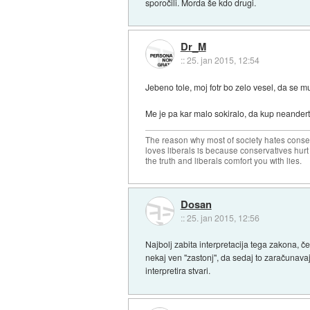
sporočili. Morda še kdo drugi.
Dr_M
::
25. jan 2015, 12:54
Jebeno tole, moj fotr bo zelo vesel, da se 
Me je pa kar malo sokiralo, da kup neanderta
The reason why most of society hates conse
loves liberals is because conservatives hurt
the truth and liberals comfort you with lies.
Dosan
::
25. jan 2015, 12:56
Najbolj zabita interpretacija tega zakona, č
nekaj ven "zastonj", da sedaj to zaračunavaj
interpretira stvari.