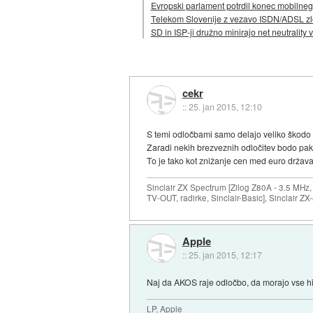
Evropski parlament potrdil konec mobilnega
Telekom Slovenije z vezavo ISDN/ADSL zlo
SD in ISP-ji družno minirajo net neutralit
cekr
::
25. jan 2015, 12:10
S temi odločbami samo delajo veliko škod
Zaradi nekih brezveznih odločitev bodo pake
To je tako kot znižanje cen med euro držav
Sinclair ZX Spectrum [Zilog Z80A - 3.5 MHz,
TV-OUT, radirke, Sinclair-Basic], Sinclair Z
Apple
::
25. jan 2015, 12:17
Naj da AKOS raje odločbo, da morajo vse hiše
LP, Apple