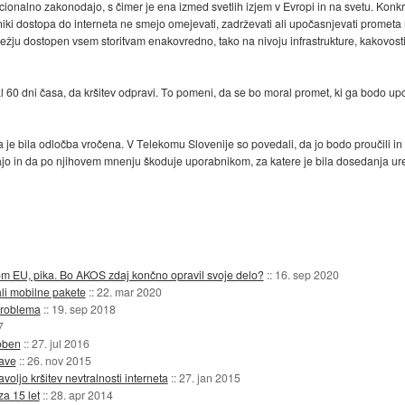
acionalno zakonodajo, s čimer je ena izmed svetlih izjem v Evropi in na svetu. Konk
iki dostopa do interneta ne smejo omejevati, zadrževati ali upočasnjevati prometa 
u dostopen vsem storitvam enakovredno, tako na nivoju infrastrukture, kakovosti stor
60 dni časa, da kršitev odpravi. To pomeni, da se bo moral promet, ki ga bodo upor
a je bila odločba vročena. V Telekomu Slovenije so povedali, da jo bodo proučili in 
jajo in da po njihovem mnenju škoduje uporabnikom, za katere je bila dosedanja uredi
vom EU, pika. Bo AKOS zdaj končno opravil svoje delo?
::
16. sep 2020
čali mobilne pakete
::
22. mar 2020
 problema
::
19. sep 2018
7
oben
::
27. jul 2016
zave
::
26. nov 2015
oljo kršitev nevtralnosti interneta
::
27. jan 2015
a 15 let
::
28. apr 2014