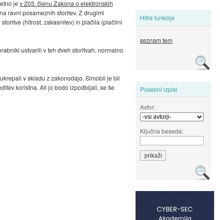
retno je
v 203. členu Zakona o elektronskih
na ravni posameznih storitev. Z drugimi
Hitre funkcije
itve (hitrost, zakasnitev) in plačila (plačilni
seznam tem
abniki ustvarili v teh dveh storitvah, normalno
ukrepali v skladu z zakonodajo. Simobil je bil
tev koristna. Ali jo bodo izpodbijali, se še
Posebni izpisi
Avtor:
Ključna beseda: