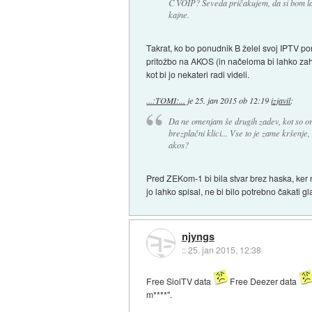
C VOIP? Seveda pričakujem, da si bom lah
kajne.
Takrat, ko bo ponudnik B želel svoj IPTV pon
pritožbo na AKOS (in načeloma bi lahko zah
kot bi jo nekateri radi videli.
...:TOMI:...
je
25. jan 2015 ob 12:19
izjavil
:
Da ne omenjam še drugih zadev, kot so orto
brezplačni klici... Vse to je zame kršenje, 
akos?
Pred ZEKom-1 bi bila stvar brez haska, ker
jo lahko spisal, ne bi bilo potrebno čakati gl
njyngs
::
25. jan 2015, 12:38
Free SiolTV data
Free Deezer data
m****".