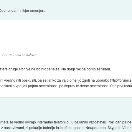
 čudno, da ni nikjer omenjen.
vsi ostali smo na boljšem.
katere druge storitve ne bo nič cenejša. Na dolgi rok pa bomo še videli.
a ni vredno niti poskusiti, pa se lahko za vajo omejijo zgolj na uporabo
http://forumi.s
poskusilo vpeljati pojma nevtralnosti, pa čeprav le delne nevtralnosti. Pač prvi kora
eta še vedno ovirajo internetno telefonijo. Klice lahko vzpostaviš. Poklican pa ne m
iti z nastavitvami, ki pokurijo baterijo in telefon ugasne. Neuporabno. Skype in Viber