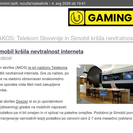
4. avg 2026 ob 19:41
AKOS: Telekom Slovenije in Simobil kršila nevtralnost
obil kršila nevtralnost interneta
internet
n storitve (AKOS)
je pri nadzoru Telekoma
kršili nevtralnost interneta. Gre za načelo, po
ede na vsebino obravnavan enakovredno.
 njune uporabe nista šteli med zakupljene
nike.
l storitev
Deezer
, ki so jo uporabnikom
(streaming) glasbe na mobilnih napravah.
datkov pa ni bil omejen in ni vplival na paketne omejitve. Podobno je Simobil ponu
ranjevanje varnostnih kopij podatkov po osnovni ceni 2-7 evra mesečno (odvisno o