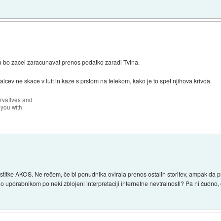
mu bo zacel zaracunavat prenos podatko zaradi Tvina.
lcev ne skace v luft in kaze s prstom na telekom, kako je to spet njihova krivda.
rvatives and
 you with
estitke AKOS. Ne rečem, če bi ponudnika ovirala prenos ostalih storitev, ampak da pr
o uporabnikom po neki zblojeni interpretaciji internetne nevtralnosti? Pa ni čudno, 