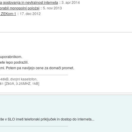
 gostovanja in nevtralnost interneta
::
3. apr 2014
rabil monopolni položaj
::
5. nov 2013
y v ZEKom-1
::
17. dec 2012
o uporabnikom.
te lepo podražili.
ami. Potem pa navijejo cene za domači promet.
 48kB, dvojni kasetofon,
X-81 [Z80A, 3.25MHZ, 1kB]
 v SLO imeti telefonski priključek in dostop do interneta...