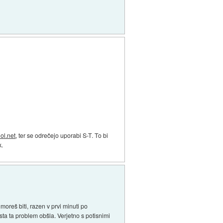
iol.net
, ter se odrečejo uporabi S-T. To bi
k.
oreš biti, razen v prvi minuti po
 sta ta problem obšla. Verjetno s potisnimi