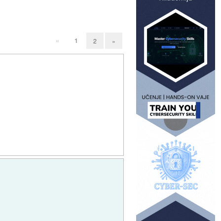
«
1
2
»