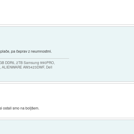
e plače, pa čeprav z neumnostmi.
64GB DDR5, 2TB Samsung 990PRO,
, ALIENWARE AW3423DWF, Dell
i ostali smo na boljšem.