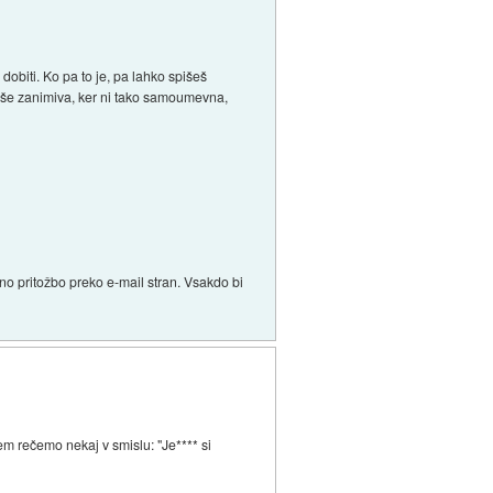
dobiti. Ko pa to je, pa lahko spišeš
r še zanimiva, ker ni tako samoumevna,
no pritožbo preko e-mail stran. Vsakdo bi
tem rečemo nekaj v smislu: "Je**** si