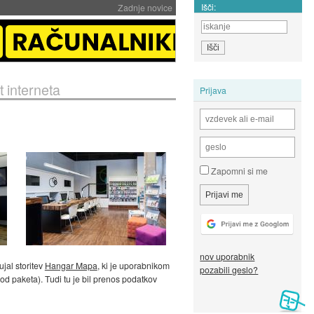
Išči:
Zadnje novice
 interneta
Prijava
Zapomni si me
nov uporabnik
jal storitev
Hangar Mapa
, ki je uporabnikom
pozabili geslo?
d paketa). Tudi tu je bil prenos podatkov