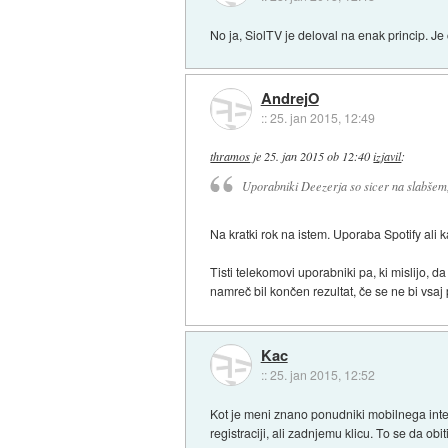
No ja, SiolTV je deloval na enak princip. Je
AndrejO
::
25. jan 2015, 12:49
thramos
je
25. jan 2015 ob 12:40
izjavil
:
Uporabniki Deezerja so sicer na slabšem, 
Na kratki rok na istem. Uporaba Spotify ali 
Tisti telekomovi uporabniki pa, ki mislijo, d
namreč bil končen rezultat, če se ne bi vsaj 
Kac
::
25. jan 2015, 12:52
Kot je meni znano ponudniki mobilnega intern
registraciji, ali zadnjemu klicu. To se da ob