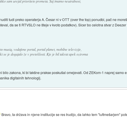
ko sam urejal prioriteto prometa. Saj imamo neutralnost,
uditi tudi preko operaterja A. Česar ni v OTT (over the top) ponudbi, pač ne moreš 
teval, da se ti RTVSLO ne šteje v kvoto podatkov). Sicer bo celotna stvar z Deeze
 musiq, vodafone portal, portal planet, mobilne televizije,
ki se je dogajalo že v preteklosti. Kje je bil takrat apek oziroma
 ni bilo zakona, ki bi takšne prakse poskušal omejevati. Od ZEKom-1 naprej samo e
asnika digitalnih tehnologij.
Bravo, ta država in njene institucije se res trudijo, da lahko tem "luftmešarjem" po