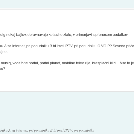
 dolg nekaj bajtov, obravnavajo kot suho zlato, v primerjavi s prenosom podatkov.
ku A za internet, pri ponudniku B bi imel IPTV, pri ponudniku C VOIP? Seveda prič
ajne.
siq, vodafone portal, portal planet, mobilne televizije, brezplačni klici... Vse to j
kos?
niku A za internet, pri ponudniku B bi imel IPTV, pri ponudniku