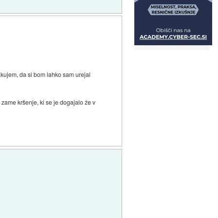
akujem, da si bom lahko sam urejal
e zame kršenje, ki se je dogajalo že v