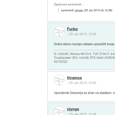
Zgodovina sprememb…
spremenil:
njyngs
(
25. jan 2015 ob 12:39
)
Furbo
::
25. jan 2015, 12:39
Grelci stolov morajo nekako upravičiti svoj
i5-13600K, Noctua NH-D15, TUF Z790-F, 
Toughpower GF3 1000W, RTX 5080 AORUS
S2722QC
thramos
::
25. jan 2015, 12:40
Uporabniki Deezerja so sicer na slabšem, vs
njyngs
::
25. jan 2015, 12:48