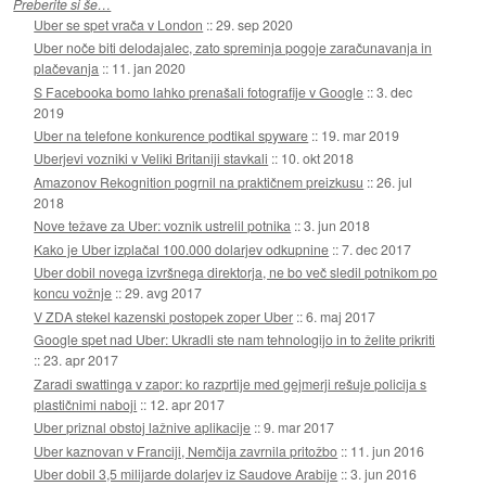
Preberite si še…
Uber se spet vrača v London
::
29. sep 2020
Uber noče biti delodajalec, zato spreminja pogoje zaračunavanja in
plačevanja
::
11. jan 2020
S Facebooka bomo lahko prenašali fotografije v Google
::
3. dec
2019
Uber na telefone konkurence podtikal spyware
::
19. mar 2019
Uberjevi vozniki v Veliki Britaniji stavkali
::
10. okt 2018
Amazonov Rekognition pogrnil na praktičnem preizkusu
::
26. jul
2018
Nove težave za Uber: voznik ustrelil potnika
::
3. jun 2018
Kako je Uber izplačal 100.000 dolarjev odkupnine
::
7. dec 2017
Uber dobil novega izvršnega direktorja, ne bo več sledil potnikom po
koncu vožnje
::
29. avg 2017
V ZDA stekel kazenski postopek zoper Uber
::
6. maj 2017
Google spet nad Uber: Ukradli ste nam tehnologijo in to želite prikriti
::
23. apr 2017
Zaradi swattinga v zapor: ko razprtije med gejmerji rešuje policija s
plastičnimi naboji
::
12. apr 2017
Uber priznal obstoj lažnive aplikacije
::
9. mar 2017
Uber kaznovan v Franciji, Nemčija zavrnila pritožbo
::
11. jun 2016
Uber dobil 3,5 milijarde dolarjev iz Saudove Arabije
::
3. jun 2016