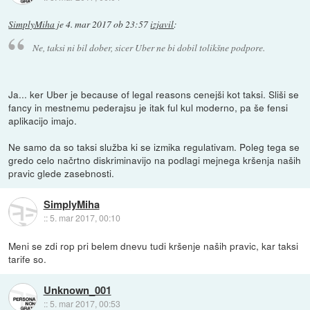
SimplyMiha
je
4. mar 2017 ob 23:57
izjavil
:
Ne, taksi ni bil dober, sicer Uber ne bi dobil tolikšne podpore.
Ja... ker Uber je because of legal reasons cenejši kot taksi. Sliši se
fancy in mestnemu pederajsu je itak ful kul moderno, pa še fensi
aplikacijo imajo.
Ne samo da so taksi služba ki se izmika regulativam. Poleg tega se
gredo celo načrtno diskriminavijo na podlagi mejnega kršenja naših
pravic glede zasebnosti.
SimplyMiha
::
5. mar 2017, 00:10
Meni se zdi rop pri belem dnevu tudi kršenje naših pravic, kar taksi
tarife so.
Unknown_001
::
5. mar 2017, 00:53