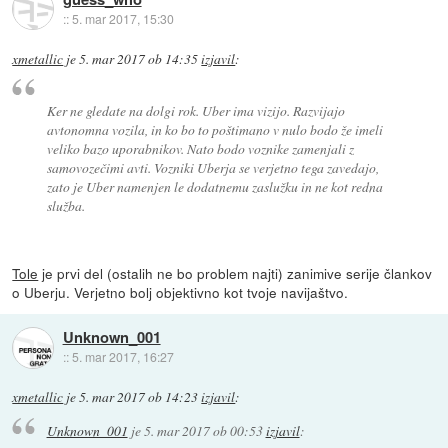
::
5. mar 2017, 15:30
xmetallic
je
5. mar 2017 ob 14:35
izjavil
:
Ker ne gledate na dolgi rok. Uber ima vizijo. Razvijajo
avtonomna vozila, in ko bo to poštimano v nulo bodo že imeli
veliko bazo uporabnikov. Nato bodo voznike zamenjali z
samovozečimi avti. Vozniki Uberja se verjetno tega zavedajo,
zato je Uber namenjen le dodatnemu zaslužku in ne kot redna
služba.
Tole
je prvi del (ostalih ne bo problem najti) zanimive serije člankov
o Uberju. Verjetno bolj objektivno kot tvoje navijaštvo.
Unknown_001
::
5. mar 2017, 16:27
xmetallic
je
5. mar 2017 ob 14:23
izjavil
:
Unknown_001
je
5. mar 2017 ob 00:53
izjavil
: