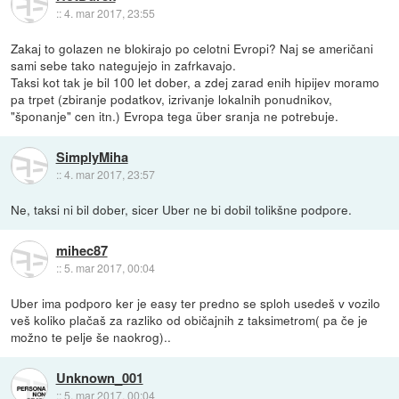
::
4. mar 2017, 23:55
Zakaj to golazen ne blokirajo po celotni Evropi? Naj se američani
sami sebe tako nategujejo in zafrkavajo.
Taksi kot tak je bil 100 let dober, a zdej zarad enih hipijev moramo
pa trpet (zbiranje podatkov, izrivanje lokalnih ponudnikov,
"šponanje" cen itn.) Evropa tega über sranja ne potrebuje.
SimplyMiha
::
4. mar 2017, 23:57
Ne, taksi ni bil dober, sicer Uber ne bi dobil tolikšne podpore.
mihec87
::
5. mar 2017, 00:04
Uber ima podporo ker je easy ter predno se sploh usedeš v vozilo
veš koliko plačaš za razliko od običajnih z taksimetrom( pa če je
možno te pelje še naokrog)..
Unknown_001
::
5. mar 2017, 00:04