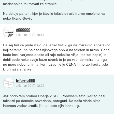
medsebojno tekmovati za stranke.
Ne deluje pa tam, kjer je število taksistov arbitrarno omejeno na
neko fiksno število.
#000000
::
5. mar 2017, 10:13
Pa sej tud če pride v slo, ga lahko tisti ki ga ne mara-mo enostavno
bojkotiramo, ne naložoš njihovega app-a na telefon in mirno. Cene
bodo imeli verjetno enake ali raje nekoliko višje (tko kot hopin) in
dobil bodo neko svojo bazo strank to je pa vse, dominirat na trgu
ne more nobena firma, ker nazadnje je CENA in ne aplikacija tista
ki prinaša stranke.
inferno666
::
5. mar 2017, 12:22
Jaz podpiram prohod Uberja v SLO. Predvsem zato, ker so naši
takstisti po domače povedano, nateguni. Ke naša vlada nima
interesa zadev uredit, jih namesto njih lahko trg.