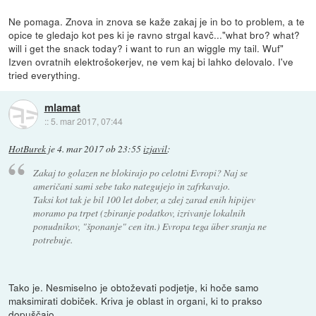
Ne pomaga. Znova in znova se kaže zakaj je in bo to problem, a te
opice te gledajo kot pes ki je ravno strgal kavč..."what bro? what?
will i get the snack today? i want to run an wiggle my tail. Wuf"
Izven ovratnih elektrošokerjev, ne vem kaj bi lahko delovalo. I've
tried everything.
mlamat
::
5. mar 2017, 07:44
HotBurek
je
4. mar 2017 ob 23:55
izjavil
:
Zakaj to golazen ne blokirajo po celotni Evropi? Naj se
američani sami sebe tako nategujejo in zafrkavajo.
Taksi kot tak je bil 100 let dober, a zdej zarad enih hipijev
moramo pa trpet (zbiranje podatkov, izrivanje lokalnih
ponudnikov, "šponanje" cen itn.) Evropa tega über sranja ne
potrebuje.
Tako je. Nesmiselno je obtoževati podjetje, ki hoče samo
maksimirati dobiček. Kriva je oblast in organi, ki to prakso
dopuščajo.