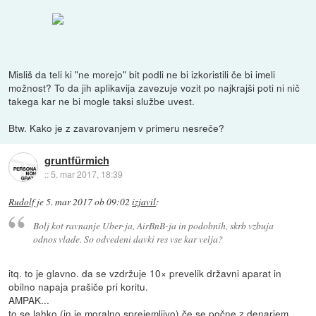
Misliš da teli ki "ne morejo" bit podli ne bi izkoristili če bi imeli
možnost? To da jih aplikavija zavezuje vozit po najkrajši poti ni nič
takega kar ne bi mogle taksi službe uvest.
Btw. Kako je z zavarovanjem v primeru nesreče?
gruntfürmich
::
5. mar 2017, 18:39
Rudolf
je
5. mar 2017 ob 09:02
izjavil
:
Bolj kot ravnanje Uber-ja, AirBnB-ja in podobnih, skrb vzbuja
odnos vlade. So odvedeni davki res vse kar velja?
itq. to je glavno. da se vzdržuje 10× prevelik državni aparat in
obilno napaja prašiče pri koritu.
AMPAK...
to se lahko (in je moralno sprejemljivo) če se počne z denarjem