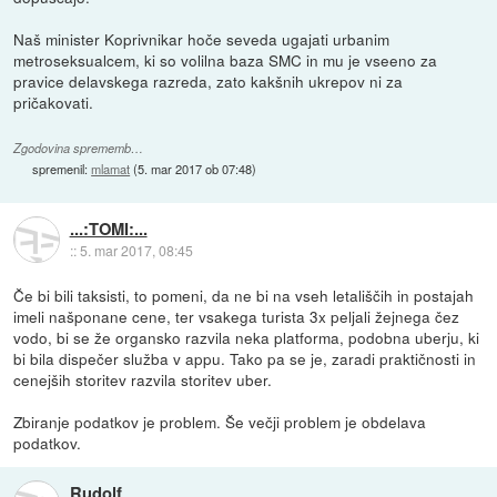
Naš minister Koprivnikar hoče seveda ugajati urbanim
metroseksualcem, ki so volilna baza SMC in mu je vseeno za
pravice delavskega razreda, zato kakšnih ukrepov ni za
pričakovati.
Zgodovina sprememb…
spremenil:
mlamat
(
5. mar 2017 ob 07:48
)
...:TOMI:...
::
5. mar 2017, 08:45
Če bi bili taksisti, to pomeni, da ne bi na vseh letališčih in postajah
imeli našponane cene, ter vsakega turista 3x peljali žejnega čez
vodo, bi se že organsko razvila neka platforma, podobna uberju, ki
bi bila dispečer služba v appu. Tako pa se je, zaradi praktičnosti in
cenejših storitev razvila storitev uber.
Zbiranje podatkov je problem. Še večji problem je obdelava
podatkov.
Rudolf