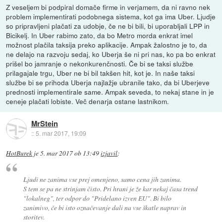
Z veseljem bi podpiral domače firme in verjamem, da ni ravno nek
problem implementirati podobnega sistema, kot ga ima Uber. Ljudje
so pripravljeni plačati za udobje, če ne bi bili, bi uporabljali LPP in
Bicikelj. In Uber rabimo zato, da bo Metro morda enkrat imel
možnost plačila taksija preko aplikacije. Ampak žalostno je to, da
ne delajo na razvoju sedaj, ko Uberja še ni pri nas, ko pa bo enkrat
prišel bo jamranje o nekonkurenčnosti. Če bi se taksi službe
prilagajale trgu, Uber ne bi bil takšen hit, kot je. In naše taksi
službe bi se prihoda Uberja najlažje ubranile tako, da bi Uberjeve
prednosti implementirale same. Ampak seveda, to nekaj stane in je
ceneje plačati lobiste. Več denarja ostane lastnikom.
MrStein
::
5. mar 2017, 19:09
HotBurek
je
5. mar 2017 ob 13:49
izjavil
:
Ljudi ne zanima vse prej omenjeno, samo cena jih zanima.
S tem se pa ne strinjam čisto. Pri hrani je že kar nekaj časa trend
"lokalneg", ter odpor do "Pridelano izven EU". Bi bilo
zanimivo, če bi isto označevanje dali na vse škatle naprav in
storitev.