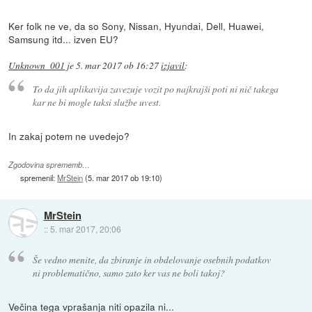
Ker folk ne ve, da so Sony, Nissan, Hyundai, Dell, Huawei,
Samsung itd... izven EU?
Unknown_001
je
5. mar 2017 ob 16:27
izjavil
:
To da jih aplikavija zavezuje vozit po najkrajši poti ni nič takega
kar ne bi mogle taksi službe uvest.
In zakaj potem ne uvedejo?
Zgodovina sprememb…
spremenil:
MrStein
(
5. mar 2017 ob 19:10
)
MrStein
::
5. mar 2017, 20:06
Še vedno menite, da zbiranje in obdelovanje osebnih podatkov
ni problematično, samo zato ker vas ne boli takoj?
Večina tega vprašanja niti opazila ni...