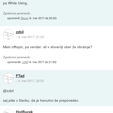
pa While Using.
Zgodovina sprememb…
spremenil:
Spura
(
4. mar 2017 ob 20:32
)
zzbil
::
4. mar 2017, 21:33
Malo offtopic, pa vendar: ali v sloveniji uber že obratuje?
Zgodovina sprememb…
spremenilo:
zzbil
(
4. mar 2017 ob 21:33
)
FTad
::
4. mar 2017, 22:52
@zzbil
saj piše v članku, da je trenutno še prepovedan
HotBurek