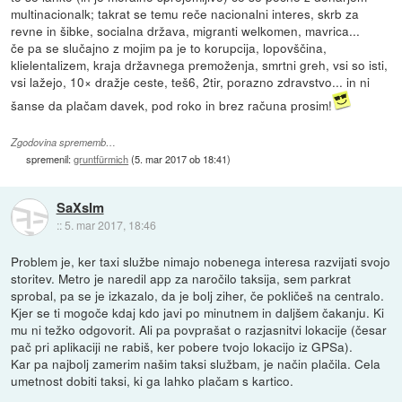
multinacionalk; takrat se temu reče nacionalni interes, skrb za
revne in šibke, socialna država, migranti welkomen, mavrica...
če pa se slučajno z mojim pa je to korupcija, lopovščina,
klielentalizem, kraja državnega premoženja, smrtni greh, vsi so isti,
vsi lažejo, 10× dražje ceste, teš6, 2tir, porazno zdravstvo... in ni
šanse da plačam davek, pod roko in brez računa prosim!
Zgodovina sprememb…
spremenil:
gruntfürmich
(
5. mar 2017 ob 18:41
)
SaXsIm
::
5. mar 2017, 18:46
Problem je, ker taxi službe nimajo nobenega interesa razvijati svojo
storitev. Metro je naredil app za naročilo taksija, sem parkrat
sprobal, pa se je izkazalo, da je bolj ziher, če pokličeš na centralo.
Kjer se ti mogoče kdaj kdo javi po minutnem in daljšem čakanju. Ki
mu ni težko odgovorit. Ali pa povprašat o razjasnitvi lokacije (česar
pač pri aplikaciji ne rabiš, ker pobere tvojo lokacijo iz GPSa).
Kar pa najbolj zamerim našim taksi službam, je način plačila. Cela
umetnost dobiti taksi, ki ga lahko plačam s kartico.