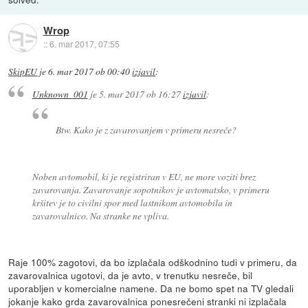
Wrop
::
6. mar 2017, 07:55
SkipEU
je
6. mar 2017 ob 00:40
izjavil
:
Unknown_001
je
5. mar 2017 ob 16:27
izjavil
:
Btw. Kako je z zavarovanjem v primeru nesreče?
Noben avtomobil, ki je registriran v EU, ne more voziti brez
zavarovanja. Zavarovanje sopotnikov je avtomatsko, v primeru
kršitev je to civilni spor med lastnikom avtomobila in
zavarovalnico. Na stranke ne vpliva.
Raje 100% zagotovi, da bo izplačala odškodnino tudi v primeru, da
zavarovalnica ugotovi, da je avto, v trenutku nesreče, bil
uporabljen v komercialne namene. Da ne bomo spet na TV gledali
jokanje kako grda zavarovalnica ponesrečeni stranki ni izplačala