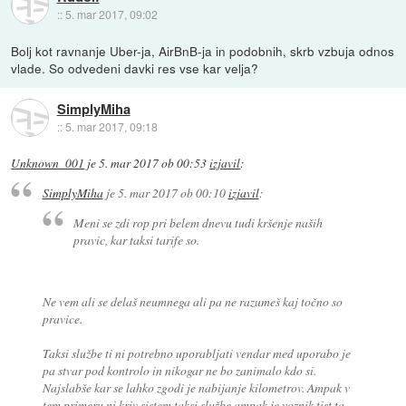
::
5. mar 2017, 09:02
Bolj kot ravnanje Uber-ja, AirBnB-ja in podobnih, skrb vzbuja odnos
vlade. So odvedeni davki res vse kar velja?
SimplyMiha
::
5. mar 2017, 09:18
Unknown_001
je
5. mar 2017 ob 00:53
izjavil
:
SimplyMiha
je
5. mar 2017 ob 00:10
izjavil
:
Meni se zdi rop pri belem dnevu tudi kršenje naših
pravic, kar taksi tarife so.
Ne vem ali se delaš neumnega ali pa ne razumeš kaj točno so
pravice.
Taksi službe ti ni potrebno uporabljati vendar med uporabo je
pa stvar pod kontrolo in nikogar ne bo zanimalo kdo si.
Najslabše kar se lahko zgodi je nabijanje kilometrov. Ampak v
tem primeru ni kriv sistem taksi službe ampak je voznik tist ta