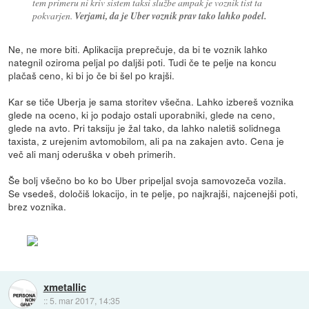
tem primeru ni kriv sistem taksi službe ampak je voznik tist ta
pokvarjen.
Verjami, da je Uber voznik prav tako lahko podel.
Ne, ne more biti. Aplikacija preprečuje, da bi te voznik lahko
nategnil oziroma peljal po daljši poti. Tudi če te pelje na koncu
plačaš ceno, ki bi jo če bi šel po krajši.
Kar se tiče Uberja je sama storitev všečna. Lahko izbereš voznika
glede na oceno, ki jo podajo ostali uporabniki, glede na ceno,
glede na avto. Pri taksiju je žal tako, da lahko naletiš solidnega
taxista, z urejenim avtomobilom, ali pa na zakajen avto. Cena je
več ali manj oderuška v obeh primerih.
Še bolj všečno bo ko bo Uber pripeljal svoja samovozeča vozila.
Se vsedeš, določiš lokacijo, in te pelje, po najkrajši, najcenejši poti,
brez voznika.
xmetallic
::
5. mar 2017, 14:35