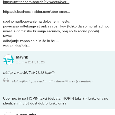
https://twitter.com/search?f=tweets&ver...
http://uk.businessinsider.com/uber-scan...
spolno nadlegovanje na delovnem mestu,
povečano odtekanje strank in voznikov (toliko da so morali ad hoc
uvesti avtomatsko brisanje računov, prej so to ročno počeli)
tožbe
odhajanje zaposlenih in še in še ...
vse za dobiček...
Mavrik
::
5. mar 2017, 15:26
zzbil
je
4. mar 2017 ob 21:33
izjavil
:
Malo offtopic, pa vendar: ali v sloveniji uber že obratuje?
Uber ne, je pa HOPIN taksi (debata:
HOPIN taksi?
) funkcionalno
identičen in v LJ dost dobro funkcionira.
guess_who