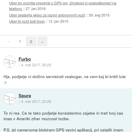
Uber bo voznike preverjal z GPS-om, žiroskopi in pospeškomeri na
telefonu
::
27. jan 2016
Uber sestavlja ekipo za razvoj avtonomnih vozil
::
29. avg 2015
Uber bi vozil tudi tovor
::
12. jan 2015
«
1
2
»
Furbo
::
4. mar 2017, 20:23
Hja, podjetje ni dolžno servisirati vsakogar, ne vem kaj bi kršili tule
:>
Spura
::
4. mar 2017, 20:26
To ni res. Ce te tako podjetje konsistentno zajebe in trati tvoj cas
imas v Ameriki ziher moznost tozbe.
P.S. jst namenoma blokiram GPS vecini aplikacij, pri ostalih imam