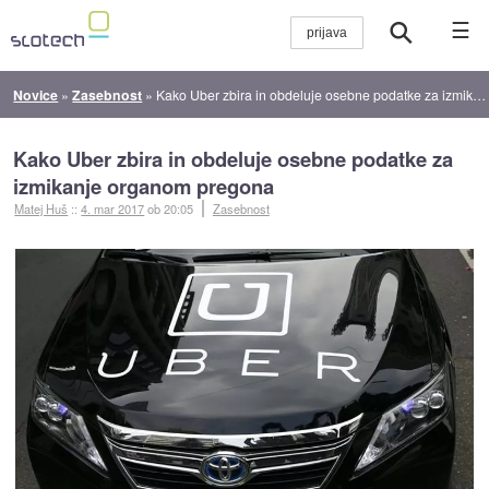
☰
Novice
»
Zasebnost
»
Kako Uber zbira in obdeluje osebne podatke za izmikanje organom pregona
Kako Uber zbira in obdeluje osebne podatke za
izmikanje organom pregona
Matej Huš
::
4. mar 2017
ob 20:05
Zasebnost