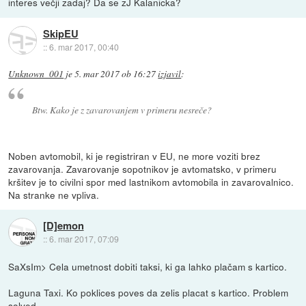
interes večji zadaj? Da se zJ Kalanicka?
SkipEU
::
6. mar 2017, 00:40
Unknown_001
je
5. mar 2017 ob 16:27
izjavil
:
Btw. Kako je z zavarovanjem v primeru nesreče?
Noben avtomobil, ki je registriran v EU, ne more voziti brez
zavarovanja. Zavarovanje sopotnikov je avtomatsko, v primeru
kršitev je to civilni spor med lastnikom avtomobila in zavarovalnico.
Na stranke ne vpliva.
[D]emon
::
6. mar 2017, 07:09
SaXsIm> Cela umetnost dobiti taksi, ki ga lahko plačam s kartico.
Laguna Taxi. Ko poklices poves da zelis placat s kartico. Problem
solved.