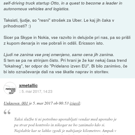
self-driving truck startup Otto, in a quest to become a leader in
autonomous vehicles and logistics.
Taksisti, ljudje, so "resni" strošek za Uber. Le kaj jih čaka v
prihodnosti? :)
Sicer pa Skype in Nokia, vse razvito in delujoče pri nas, pa so prišli
z kupom denarja in vse pobrali in odšli. Ericsson isto.
Ljudi ne zanima vse prej omenjeno, samo cena jih zanima.
S tem se pa ne strinjam čisto. Pri hrani je že kar nekaj časa trend
"lokalneg", ter odpor do "Pridelano izven EU". Bi bilo zanimivo, če
bi isto označevanje dali na vse škatle naprav in storitev.
xmetallic
::
5. mar 2017, 14:23
Unknown_001
je
5. mar 2017 ob 00:53
izjavil
:
Taksi službe ti ni potrebno uporabljati vendar med uporabo je
pa stvar pod kontrolo in nikogar ne bo zanimalo kdo si.
Najslabše kar se lahko zgodi je nabijanje kilometrov. Ampak v