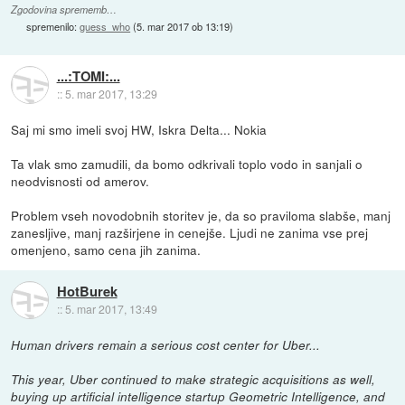
Zgodovina sprememb…
spremenilo:
guess_who
(
5. mar 2017 ob 13:19
)
...:TOMI:...
::
5. mar 2017, 13:29
Saj mi smo imeli svoj HW, Iskra Delta... Nokia
Ta vlak smo zamudili, da bomo odkrivali toplo vodo in sanjali o
neodvisnosti od amerov.
Problem vseh novodobnih storitev je, da so praviloma slabše, manj
zanesljive, manj razširjene in cenejše. Ljudi ne zanima vse prej
omenjeno, samo cena jih zanima.
HotBurek
::
5. mar 2017, 13:49
Human drivers remain a serious cost center for Uber...
This year, Uber continued to make strategic acquisitions as well,
buying up artificial intelligence startup Geometric Intelligence, and