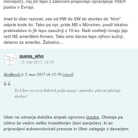
monopol)), naj jim lepo z zakonom prepovejo opravljanje VSEH
poslov v Evropi.
Imeli bi über razcvet, vse od HW do SW do storitev do "khm"
odprte kode itn. Tako pa npr. pride MS v München, posili lokalno
prebivalstvo in jih lepo zasužnji z 10-ko. Naši voditelji nimajo jajc
rečt NE ameriškim firmam. Tako smo danes lepo njihovi sužnji,
delamo za ameriko. Žalostno...
guess_who
::
5. mar 2017, 13:18
HotBurek
je
5. mar 2017 ob 12:59
izjavil
:
Ta Uber ves svoj dobiček pelje nazaj v ameriko, plus ne plačuje
davkov!
Uber ne ustvarja dobička ampak ogromno
izgubo
. Obstaja pa
očitno še vedno veliko investitorjev (beri sanjačev), ki so
pripravljeni subvencionirati prevoze in Uber zalagajo z denarjem.