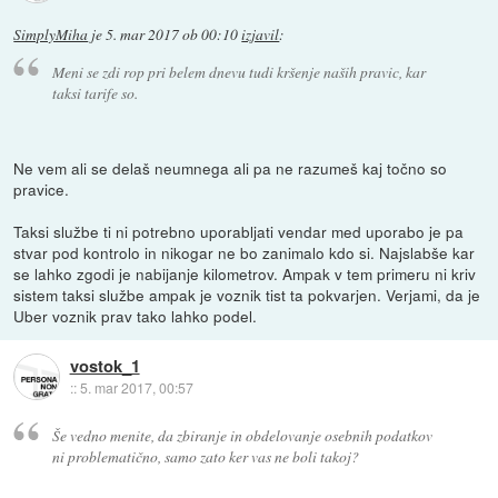
SimplyMiha
je
5. mar 2017 ob 00:10
izjavil
:
Meni se zdi rop pri belem dnevu tudi kršenje naših pravic, kar
taksi tarife so.
Ne vem ali se delaš neumnega ali pa ne razumeš kaj točno so
pravice.
Taksi službe ti ni potrebno uporabljati vendar med uporabo je pa
stvar pod kontrolo in nikogar ne bo zanimalo kdo si. Najslabše kar
se lahko zgodi je nabijanje kilometrov. Ampak v tem primeru ni kriv
sistem taksi službe ampak je voznik tist ta pokvarjen. Verjami, da je
Uber voznik prav tako lahko podel.
vostok_1
::
5. mar 2017, 00:57
Še vedno menite, da zbiranje in obdelovanje osebnih podatkov
ni problematično, samo zato ker vas ne boli takoj?