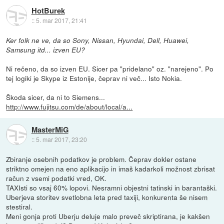
HotBurek
::
5. mar 2017, 21:41
Ker folk ne ve, da so Sony, Nissan, Hyundai, Dell, Huawei,
Samsung itd... izven EU?
Ni rečeno, da so izven EU. Sicer pa "pridelano" oz. "narejeno". Po
tej logiki je Skype iz Estonije, čeprav ni več... Isto Nokia.
Škoda sicer, da ni to Siemens...
http://www.fujitsu.com/de/about/local/a...
MasterMiG
::
5. mar 2017, 23:20
Zbiranje osebnih podatkov je problem. Čeprav dokler ostane
striktno omejen na eno aplikacijo in imaš kadarkoli možnost zbrisat
račun z vsemi podatki vred, OK.
TAXIsti so vsaj 60% lopovi. Nesramni objestni tatinski in barantaški.
Uberjeva storitev svetlobna leta pred taxiji, konkurenta še nisem
stestiral.
Meni gonja proti Uberju deluje malo preveč skriptirana, je kakšen