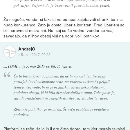
pokvarjen. Verjami, da je Uber voznik prav tako lahko podel.
Že mogoče, vendar si taksist ne bo upal zajebavati strank, če ima
hudo konkurenco. Zato je obstoj Uberja koristen. Pred Uberjem so
bili naravnost nesramni. No, saj so še vedno, vendar se vsaj
zavedajo, da njihov obstoj visi na dobri volji potnikov.
AndrejO
::
5. mar 2017, 09:23
...:TOMI:...
je
5. mar 2017 ob 08:45
izjavil
:
Če bi bili taksisti, to pomeni, da ne bi na vseh letališčih in
postajah imeli našponane cene, ter vsakega turista 3x peljali
žejnega čez vodo, bi se že organsko razvila neka platforma,
podobna uberju, ki bi bila dispečer služba v appu. Tako pa se je,
zaradi praktičnosti in cenejših storitev razvila storitev uber.
Zbiranje podatkov je problem. Še večji problem je obdelava
podatkov.
Platformi se reče Hailo in ji gre čisto dobro, tam kjer morajo taksisti