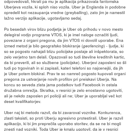
odpovedovali, hkrati pa mu je aplikacija prikazovala fantomska
Uberjeva vozila, ki sploh niso vozila. Uber je Englanda in podobne
opredelil kot nezaupanja vredne (greyballing), zato jim je namestil
lažno verzijo aplikacije, ugotavljamo sedaj.
Po besedah virov blizu podjetja je Uber ob prihodu v novo mesto
delegiral vodjo programa VTOS, ki je imel naloge označiti ljudi,
povezane z organi pregona, da jim VTOS ni dovolil uporabe. Ena
izmed metod je bilo geografsko blokiranje (
) - ljudje, ki
geofencing
so se pogosto nahajali blizu policijske postaje ali inšpektorata, so
zelo verjetno tam delali. Opazovali so tudi številne kreditnih kartic,
da bi preverili, ali so službene (policijske). Uberjevi zaposleni so šli
tudi po trgovinah in si zapisali, kateri telefoni so najcenejši, da jih
je Uber potem blokiral. Prav te so namreč pogosto kupovali organi
pregona za ustvarjanje novih profilov pri preiskavi Uberja. Na
koncu so seveda zlata jama podatkov tudi Facebook in ostala
družabna omrežja. Skratka, v resnici je zelo enostavno ugotoviti,
ali je nekdo zaposlen pri policiji ali ne; Uber je uporabljal več kot
deset kvalifikatorjev.
Uber naj bi metodo razvil, da bi zavaroval voznike. Konkurenca,
zlasti taksisti, so proti Uberju agresivno protestirali. Uber je razvil
aplikacijo, ki bi jim preprečila uporabo storitev, da se ne bi mogli
znesti nad vozniki. Toda Uber je kmalu ugotovil, da je v resnici