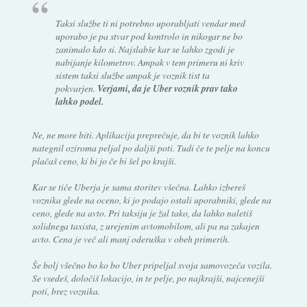
Taksi službe ti ni potrebno uporabljati vendar med
uporabo je pa stvar pod kontrolo in nikogar ne bo
zanimalo kdo si. Najslabše kar se lahko zgodi je
nabijanje kilometrov. Ampak v tem primeru ni kriv
sistem taksi službe ampak je voznik tist ta
pokvarjen.
Verjami, da je Uber voznik prav tako
lahko podel.
Ne, ne more biti. Aplikacija preprečuje, da bi te voznik lahko
nategnil oziroma peljal po daljši poti. Tudi če te pelje na koncu
plačaš ceno, ki bi jo če bi šel po krajši.
Kar se tiče Uberja je sama storitev všečna. Lahko izbereš
voznika glede na oceno, ki jo podajo ostali uporabniki, glede na
ceno, glede na avto. Pri taksiju je žal tako, da lahko naletiš
solidnega taxista, z urejenim avtomobilom, ali pa na zakajen
avto. Cena je več ali manj oderuška v obeh primerih.
Še bolj všečno bo ko bo Uber pripeljal svoja samovozeča vozila.
Se vsedeš, določiš lokacijo, in te pelje, po najkrajši, najcenejši
poti, brez voznika.