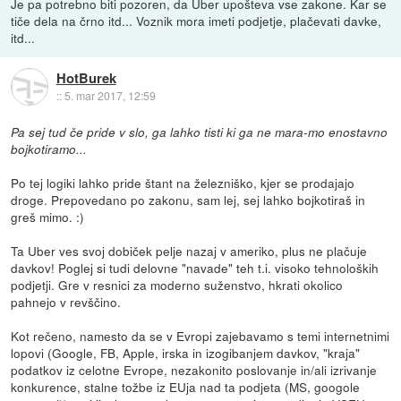
Je pa potrebno biti pozoren, da Uber upošteva vse zakone. Kar se
tiče dela na črno itd... Voznik mora imeti podjetje, plačevati davke,
itd...
HotBurek
::
5. mar 2017, 12:59
Pa sej tud če pride v slo, ga lahko tisti ki ga ne mara-mo enostavno
bojkotiramo...
Po tej logiki lahko pride štant na železniško, kjer se prodajajo
droge. Prepovedano po zakonu, sam lej, sej lahko bojkotiraš in
greš mimo. :)
Ta Uber ves svoj dobiček pelje nazaj v ameriko, plus ne plačuje
davkov! Poglej si tudi delovne "navade" teh t.i. visoko tehnoloških
podjetji. Gre v resnici za moderno suženstvo, hkrati okolico
pahnejo v revščino.
Kot rečeno, namesto da se v Evropi zajebavamo s temi internetnimi
lopovi (Google, FB, Apple, irska in izogibanjem davkov, "kraja"
podatkov iz celotne Evrope, nezakonito poslovanje in/ali izrivanje
konkurence, stalne tožbe iz EUja nad ta podjeta (MS, googole