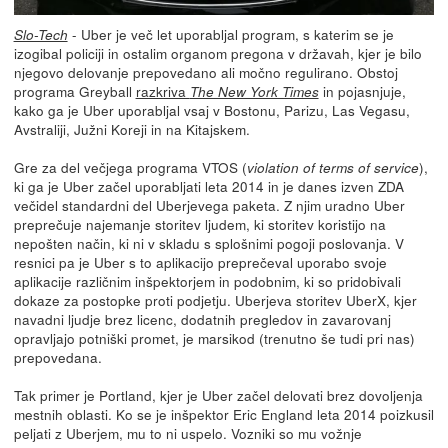
- Uber je več let uporabljal program, s katerim se je
Slo-Tech
izogibal policiji in ostalim organom pregona v državah, kjer je bilo
njegovo delovanje prepovedano ali močno regulirano. Obstoj
programa Greyball
razkriva
in pojasnjuje,
The New York Times
kako ga je Uber uporabljal vsaj v Bostonu, Parizu, Las Vegasu,
Avstraliji, Južni Koreji in na Kitajskem.
Gre za del večjega programa VTOS (
),
violation of terms of service
ki ga je Uber začel uporabljati leta 2014 in je danes izven ZDA
večidel standardni del Uberjevega paketa. Z njim uradno Uber
preprečuje najemanje storitev ljudem, ki storitev koristijo na
nepošten način, ki ni v skladu s splošnimi pogoji poslovanja. V
resnici pa je Uber s to aplikacijo preprečeval uporabo svoje
aplikacije različnim inšpektorjem in podobnim, ki so pridobivali
dokaze za postopke proti podjetju. Uberjeva storitev UberX, kjer
navadni ljudje brez licenc, dodatnih pregledov in zavarovanj
opravljajo potniški promet, je marsikod (trenutno še tudi pri nas)
prepovedana.
Tak primer je Portland, kjer je Uber začel delovati brez dovoljenja
mestnih oblasti. Ko se je inšpektor Eric England leta 2014 poizkusil
peljati z Uberjem, mu to ni uspelo. Vozniki so mu vožnje