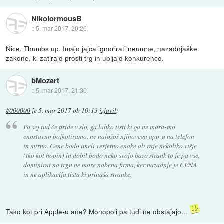
NikolormousB
::
5. mar 2017, 20:26
Nice. Thumbs up. Imajo jajca ignorirati neumne, nazadnjaške
zakone, ki zatirajo prosti trg in ubijajo konkurenco.
bMozart
::
5. mar 2017, 21:30
#000000
je
5. mar 2017 ob 10:13
izjavil
:
Pa sej tud če pride v slo, ga lahko tisti ki ga ne mara-mo
enostavno bojkotiramo, ne naložoš njihovega app-a na telefon
in mirno. Cene bodo imeli verjetno enake ali raje nekoliko višje
(tko kot hopin) in dobil bodo neko svojo bazo strank to je pa vse,
dominirat na trgu ne more nobena firma, ker nazadnje je CENA
in ne aplikacija tista ki prinaša stranke.
Tako kot pri Apple-u ane? Monopoli pa tudi ne obstajajo...