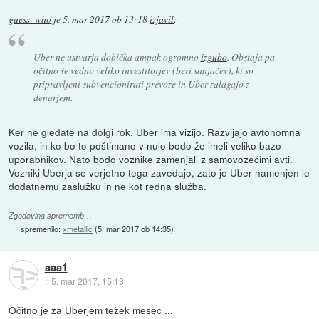
guess_who
je
5. mar 2017 ob 13:18
izjavil
:
Uber ne ustvarja dobička ampak ogromno
izgubo
. Obstaja pa
očitno še vedno veliko investitorjev (beri sanjačev), ki so
pripravljeni subvencionirati prevoze in Uber zalagajo z
denarjem.
Ker ne gledate na dolgi rok. Uber ima vizijo. Razvijajo avtonomna
vozila, in ko bo to poštimano v nulo bodo že imeli veliko bazo
uporabnikov. Nato bodo voznike zamenjali z samovozečimi avti.
Vozniki Uberja se verjetno tega zavedajo, zato je Uber namenjen le
dodatnemu zaslužku in ne kot redna služba.
Zgodovina sprememb…
spremenilo:
xmetallic
(
5. mar 2017 ob 14:35
)
aaa1
::
5. mar 2017, 15:13
Očitno je za Uberjem težek mesec ...