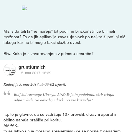
Misliš da teli ki "ne morejo" bit podli ne bi izkoristili če bi imeli
možnost? To da jih aplikavija zavezuje vozit po najkrajši poti ni nič
takega kar ne bi mogle taksi službe uvest.
Btw. Kako je z zavarovanjem v primeru nesreče?
gruntfürmich
::
5. mar 2017, 18:39
Rudolf
je
5. mar 2017 ob 09:02
izjavil
:
Bolj kot ravnanje Uber-ja, AirBnB-ja in podobnih, skrb vzbuja
odnos vlade. So odvedeni davki res vse kar velja?
itq. to je glavno. da se vzdržuje 10× prevelik državni aparat in
obilno napaja prašiče pri koritu.
AMPAK...
to se lahko (in je moralno sprejemljivo) če se počne z denarjem