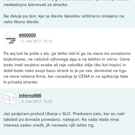
medsebojno tekmovati za stranke.
Ne deluje pa tam, kjer je število taksistov arbitrarno omejeno na
neko fiksno število.
#000000
::
5. mar 2017, 10:13
Pa sej tud če pride v slo, ga lahko tisti ki ga ne mara-mo enostavno
bojkotiramo, ne naložoš njihovega app-a na telefon in mirno. Cene
bodo imeli verjetno enake ali raje nekoliko višje (tko kot hopin) in
dobil bodo neko svojo bazo strank to je pa vse, dominirat na trgu
ne more nobena firma, ker nazadnje je CENA in ne aplikacija tista
ki prinaša stranke.
inferno666
::
5. mar 2017, 12:22
Jaz podpiram prohod Uberja v SLO. Predvsem zato, ker so naši
takstisti po domače povedano, nateguni. Ke naša vlada nima
interesa zadev uredit, jih namesto njih lahko trg.