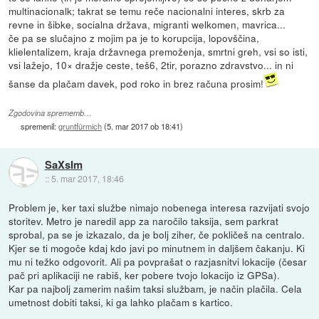
multinacionalk; takrat se temu reče nacionalni interes, skrb za
revne in šibke, socialna država, migranti welkomen, mavrica...
če pa se slučajno z mojim pa je to korupcija, lopovščina,
klielentalizem, kraja državnega premoženja, smrtni greh, vsi so isti,
vsi lažejo, 10× dražje ceste, teš6, 2tir, porazno zdravstvo... in ni
šanse da plačam davek, pod roko in brez računa prosim!
Zgodovina sprememb…
spremenil:
gruntfürmich
(
5. mar 2017 ob 18:41
)
SaXsIm
::
5. mar 2017, 18:46
Problem je, ker taxi službe nimajo nobenega interesa razvijati svojo
storitev. Metro je naredil app za naročilo taksija, sem parkrat
sprobal, pa se je izkazalo, da je bolj ziher, če pokličeš na centralo.
Kjer se ti mogoče kdaj kdo javi po minutnem in daljšem čakanju. Ki
mu ni težko odgovorit. Ali pa povprašat o razjasnitvi lokacije (česar
pač pri aplikaciji ne rabiš, ker pobere tvojo lokacijo iz GPSa).
Kar pa najbolj zamerim našim taksi službam, je način plačila. Cela
umetnost dobiti taksi, ki ga lahko plačam s kartico.