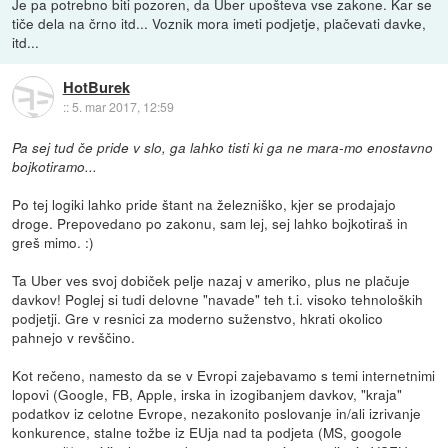
Je pa potrebno biti pozoren, da Uber upošteva vse zakone. Kar se
tiče dela na črno itd... Voznik mora imeti podjetje, plačevati davke,
itd...
HotBurek
::
5. mar 2017, 12:59
Pa sej tud če pride v slo, ga lahko tisti ki ga ne mara-mo enostavno
bojkotiramo...
Po tej logiki lahko pride štant na železniško, kjer se prodajajo
droge. Prepovedano po zakonu, sam lej, sej lahko bojkotiraš in
greš mimo. :)
Ta Uber ves svoj dobiček pelje nazaj v ameriko, plus ne plačuje
davkov! Poglej si tudi delovne "navade" teh t.i. visoko tehnoloških
podjetji. Gre v resnici za moderno suženstvo, hkrati okolico
pahnejo v revščino.
Kot rečeno, namesto da se v Evropi zajebavamo s temi internetnimi
lopovi (Google, FB, Apple, irska in izogibanjem davkov, "kraja"
podatkov iz celotne Evrope, nezakonito poslovanje in/ali izrivanje
konkurence, stalne tožbe iz EUja nad ta podjeta (MS, googole