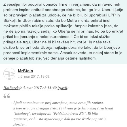
Z veseljem bi podpiral domače firme in verjamem, da ni ravno nek
problem implementirati podobnega sistema, kot ga ima Uber. Ljudje
so pripravljeni plačati za udobje, če ne bi bili, bi uporabljali LPP in
Bicikelj. In Uber rabimo zato, da bo Metro morda enkrat imel
možnost plačila taksija preko aplikacije. Ampak žalostno je to, da
ne delajo na razvoju sedaj, ko Uberja še ni pri nas, ko pa bo enkrat
prišel bo jamranje o nekonkurenčnosti. Če bi se taksi službe
prilagajale trgu, Uber ne bi bil takšen hit, kot je. In naše taksi
službe bi se prihoda Uberja najlažje ubranile tako, da bi Uberjeve
prednosti implementirale same. Ampak seveda, to nekaj stane in je
ceneje plačati lobiste. Več denarja ostane lastnikom.
MrStein
::
5. mar 2017, 19:09
HotBurek
je
5. mar 2017 ob 13:49
izjavil
:
Ljudi ne zanima vse prej omenjeno, samo cena jih zanima.
S tem se pa ne strinjam čisto. Pri hrani je že kar nekaj časa trend
"lokalneg", ter odpor do "Pridelano izven EU". Bi bilo
zanimivo, če bi isto označevanje dali na vse škatle naprav in
storitev.