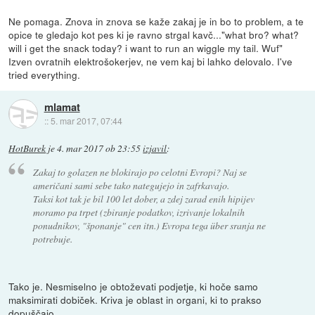
Ne pomaga. Znova in znova se kaže zakaj je in bo to problem, a te
opice te gledajo kot pes ki je ravno strgal kavč..."what bro? what?
will i get the snack today? i want to run an wiggle my tail. Wuf"
Izven ovratnih elektrošokerjev, ne vem kaj bi lahko delovalo. I've
tried everything.
mlamat
::
5. mar 2017, 07:44
HotBurek
je
4. mar 2017 ob 23:55
izjavil
:
Zakaj to golazen ne blokirajo po celotni Evropi? Naj se
američani sami sebe tako nategujejo in zafrkavajo.
Taksi kot tak je bil 100 let dober, a zdej zarad enih hipijev
moramo pa trpet (zbiranje podatkov, izrivanje lokalnih
ponudnikov, "šponanje" cen itn.) Evropa tega über sranja ne
potrebuje.
Tako je. Nesmiselno je obtoževati podjetje, ki hoče samo
maksimirati dobiček. Kriva je oblast in organi, ki to prakso
dopuščajo.