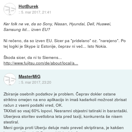
HotBurek
::
5. mar 2017, 21:41
Ker folk ne ve, da so Sony, Nissan, Hyundai, Dell, Huawei,
Samsung itd... izven EU?
Ni rečeno, da so izven EU. Sicer pa "pridelano" oz. "narejeno". Po
tej logiki je Skype iz Estonije, čeprav ni več... Isto Nokia.
Škoda sicer, da ni to Siemens...
http://www.fujitsu.com/de/about/local/a...
MasterMiG
::
5. mar 2017, 23:20
Zbiranje osebnih podatkov je problem. Čeprav dokler ostane
striktno omejen na eno aplikacijo in imaš kadarkoli možnost zbrisat
račun z vsemi podatki vred, OK.
TAXIsti so vsaj 60% lopovi. Nesramni objestni tatinski in barantaški.
Uberjeva storitev svetlobna leta pred taxiji, konkurenta še nisem
stestiral.
Meni gonja proti Uberju deluje malo preveč skriptirana, je kakšen