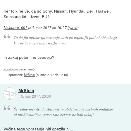
Ker folk ne ve, da so Sony, Nissan, Hyundai, Dell, Huawei,
Samsung itd... izven EU?
Unknown_001
je
5. mar 2017 ob 16:27
izjavil
:
To da jih aplikavija zavezuje vozit po najkrajši poti ni nič takega
kar ne bi mogle taksi službe uvest.
In zakaj potem ne uvedejo?
Zgodovina sprememb…
spremenil:
MrStein
(
5. mar 2017 ob 19:10
)
MrStein
::
5. mar 2017, 20:06
Še vedno menite, da zbiranje in obdelovanje osebnih podatkov
ni problematično, samo zato ker vas ne boli takoj?
Večina tega vprašanja niti opazila ni...