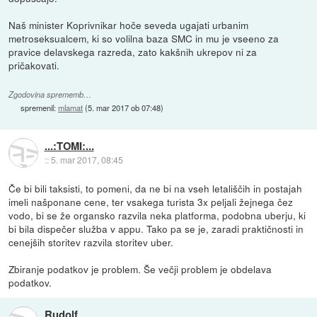
Naš minister Koprivnikar hoče seveda ugajati urbanim
metroseksualcem, ki so volilna baza SMC in mu je vseeno za
pravice delavskega razreda, zato kakšnih ukrepov ni za
pričakovati.
Zgodovina sprememb…
spremenil:
mlamat
(
5. mar 2017 ob 07:48
)
...:TOMI:...
::
5. mar 2017, 08:45
Če bi bili taksisti, to pomeni, da ne bi na vseh letališčih in postajah
imeli našponane cene, ter vsakega turista 3x peljali žejnega čez
vodo, bi se že organsko razvila neka platforma, podobna uberju, ki
bi bila dispečer služba v appu. Tako pa se je, zaradi praktičnosti in
cenejših storitev razvila storitev uber.
Zbiranje podatkov je problem. Še večji problem je obdelava
podatkov.
Rudolf