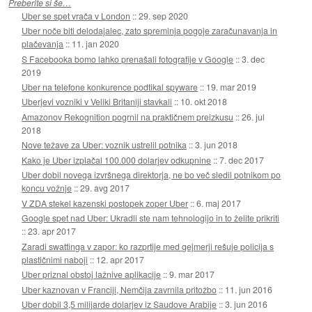
Preberite si še…
Uber se spet vrača v London
::
29. sep 2020
Uber noče biti delodajalec, zato spreminja pogoje zaračunavanja in
plačevanja
::
11. jan 2020
S Facebooka bomo lahko prenašali fotografije v Google
::
3. dec
2019
Uber na telefone konkurence podtikal spyware
::
19. mar 2019
Uberjevi vozniki v Veliki Britaniji stavkali
::
10. okt 2018
Amazonov Rekognition pogrnil na praktičnem preizkusu
::
26. jul
2018
Nove težave za Uber: voznik ustrelil potnika
::
3. jun 2018
Kako je Uber izplačal 100.000 dolarjev odkupnine
::
7. dec 2017
Uber dobil novega izvršnega direktorja, ne bo več sledil potnikom po
koncu vožnje
::
29. avg 2017
V ZDA stekel kazenski postopek zoper Uber
::
6. maj 2017
Google spet nad Uber: Ukradli ste nam tehnologijo in to želite prikriti
::
23. apr 2017
Zaradi swattinga v zapor: ko razprtije med gejmerji rešuje policija s
plastičnimi naboji
::
12. apr 2017
Uber priznal obstoj lažnive aplikacije
::
9. mar 2017
Uber kaznovan v Franciji, Nemčija zavrnila pritožbo
::
11. jun 2016
Uber dobil 3,5 milijarde dolarjev iz Saudove Arabije
::
3. jun 2016