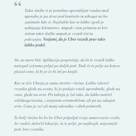
Taksi službe ti ni potrebno uporabljati vendar med
uporabo je pa stvar pod kontrolo in nikogar ne bo
zanimalo kdo si. Najslabše kar se lahko zgodi je
nabijanje kilometrov. Ampak v tem primeru ni kriv
sistem taksi službe ampak je voznik tist ta
pokvarjen.
Verjami, da je Uber voznik prav tako
lahko podel.
Ne, ne more biti. Aplikacija preprečuje, da bi te voznik lahko
nategnil oziroma peljal po daljši poti. Tudi če te pelje na koncu
plačaš ceno, ki bi jo če bi šel po krajši.
Kar se tiče Uberja je sama storitev všečna. Lahko izbereš
voznika glede na oceno, ki jo podajo ostali uporabniki, glede na
ceno, glede na avto. Pri taksiju je žal tako, da lahko naletiš
solidnega taxista, z urejenim avtomobilom, ali pa na zakajen
avto. Cena je več ali manj oderuška v obeh primerih.
Še bolj všečno bo ko bo Uber pripeljal svoja samovozeča vozila.
Se vsedeš, določiš lokacijo, in te pelje, po najkrajši, najcenejši
poti, brez voznika.