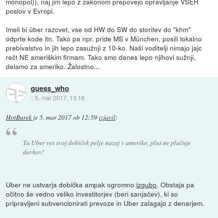
monopol)), naj jim lepo z zakonom prepovejo opravljanje VSEH
poslov v Evropi.
Imeli bi über razcvet, vse od HW do SW do storitev do "khm"
odprte kode itn. Tako pa npr. pride MS v München, posili lokalno
prebivalstvo in jih lepo zasužnji z 10-ko. Naši voditelji nimajo jajc
rečt NE ameriškim firmam. Tako smo danes lepo njihovi sužnji,
delamo za ameriko. Žalostno...
guess_who
::
5. mar 2017, 13:18
HotBurek
je
5. mar 2017 ob 12:59
izjavil
:
Ta Uber ves svoj dobiček pelje nazaj v ameriko, plus ne plačuje
davkov!
Uber ne ustvarja dobička ampak ogromno
izgubo
. Obstaja pa
očitno še vedno veliko investitorjev (beri sanjačev), ki so
pripravljeni subvencionirati prevoze in Uber zalagajo z denarjem.