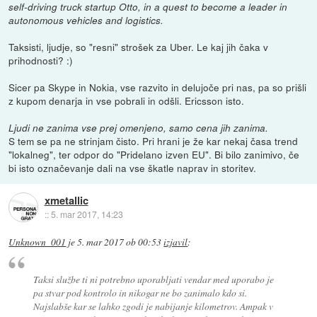
self-driving truck startup Otto, in a quest to become a leader in
autonomous vehicles and logistics.
Taksisti, ljudje, so "resni" strošek za Uber. Le kaj jih čaka v
prihodnosti? :)
Sicer pa Skype in Nokia, vse razvito in delujoče pri nas, pa so prišli
z kupom denarja in vse pobrali in odšli. Ericsson isto.
Ljudi ne zanima vse prej omenjeno, samo cena jih zanima.
S tem se pa ne strinjam čisto. Pri hrani je že kar nekaj časa trend
"lokalneg", ter odpor do "Pridelano izven EU". Bi bilo zanimivo, če
bi isto označevanje dali na vse škatle naprav in storitev.
xmetallic
::
5. mar 2017, 14:23
Unknown_001
je
5. mar 2017 ob 00:53
izjavil
:
Taksi službe ti ni potrebno uporabljati vendar med uporabo je
pa stvar pod kontrolo in nikogar ne bo zanimalo kdo si.
Najslabše kar se lahko zgodi je nabijanje kilometrov. Ampak v