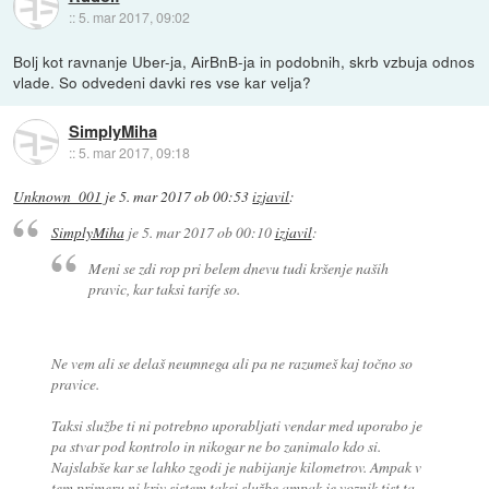
::
5. mar 2017, 09:02
Bolj kot ravnanje Uber-ja, AirBnB-ja in podobnih, skrb vzbuja odnos
vlade. So odvedeni davki res vse kar velja?
SimplyMiha
::
5. mar 2017, 09:18
Unknown_001
je
5. mar 2017 ob 00:53
izjavil
:
SimplyMiha
je
5. mar 2017 ob 00:10
izjavil
:
Meni se zdi rop pri belem dnevu tudi kršenje naših
pravic, kar taksi tarife so.
Ne vem ali se delaš neumnega ali pa ne razumeš kaj točno so
pravice.
Taksi službe ti ni potrebno uporabljati vendar med uporabo je
pa stvar pod kontrolo in nikogar ne bo zanimalo kdo si.
Najslabše kar se lahko zgodi je nabijanje kilometrov. Ampak v
tem primeru ni kriv sistem taksi službe ampak je voznik tist ta