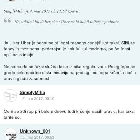
SimplyMiha
je
4. mar 2017 ob 23:57
izjavil
:
Ne, taksi ni bil dober, sicer Uber ne bi dobil tolikšne podpore.
Ja... ker Uber je because of legal reasons cenejši kot taksi. Sliši se
fancy in mestnemu pederajsu je itak ful kul moderno, pa še fensi
aplikacijo imajo.
Ne samo da so taksi služba ki se izmika regulativam. Poleg tega se
gredo celo načrtno diskriminavijo na podlagi mejnega kršenja naših
pravic glede zasebnosti.
SimplyMiha
::
5. mar 2017, 00:10
Meni se zdi rop pri belem dnevu tudi kršenje naših pravic, kar taksi
tarife so.
Unknown_001
::
5. mar 2017, 00:53