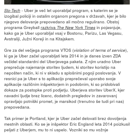
- Uber je več let uporabljal program, s katerim se je
Slo-Tech
izogibal policiji in ostalim organom pregona v državah, kjer je bilo
njegovo delovanje prepovedano ali močno regulirano. Obstoj
programa Greyball
razkriva
in pojasnjuje,
The New York Times
kako ga je Uber uporabljal vsaj v Bostonu, Parizu, Las Vegasu,
Avstraliji, Južni Koreji in na Kitajskem.
Gre za del večjega programa VTOS (
),
violation of terms of service
ki ga je Uber začel uporabljati leta 2014 in je danes izven ZDA
večidel standardni del Uberjevega paketa. Z njim uradno Uber
preprečuje najemanje storitev ljudem, ki storitev koristijo na
nepošten način, ki ni v skladu s splošnimi pogoji poslovanja. V
resnici pa je Uber s to aplikacijo preprečeval uporabo svoje
aplikacije različnim inšpektorjem in podobnim, ki so pridobivali
dokaze za postopke proti podjetju. Uberjeva storitev UberX, kjer
navadni ljudje brez licenc, dodatnih pregledov in zavarovanj
opravljajo potniški promet, je marsikod (trenutno še tudi pri nas)
prepovedana.
Tak primer je Portland, kjer je Uber začel delovati brez dovoljenja
mestnih oblasti. Ko se je inšpektor Eric England leta 2014 poizkusil
peljati z Uberjem, mu to ni uspelo. Vozniki so mu vožnje