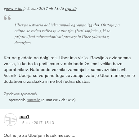
guess_who
je
5. mar 2017 ob 13:18
izjavil
:
Uber ne ustvarja dobička ampak ogromno
izgubo
. Obstaja pa
očitno še vedno veliko investitorjev (beri sanjačev), ki so
pripravljeni subvencionirati prevoze in Uber zalagajo z
denarjem.
Ker ne gledate na dolgi rok. Uber ima vizijo. Razvijajo avtonomna
vozila, in ko bo to poštimano v nulo bodo že imeli veliko bazo
uporabnikov. Nato bodo voznike zamenjali z samovozečimi avti.
Vozniki Uberja se verjetno tega zavedajo, zato je Uber namenjen le
dodatnemu zaslužku in ne kot redna služba.
Zgodovina sprememb…
spremenilo:
xmetallic
(
5. mar 2017 ob 14:35
)
aaa1
::
5. mar 2017, 15:13
Očitno je za Uberjem težek mesec ...