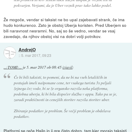
pokvarjen. Verjami, da je Uber voznik prav tako lahko podel.
Že mogoče, vendar si taksist ne bo upal zajebavati strank, če ima
hudo konkurenco. Zato je obstoj Uberja koristen. Pred Uberjem so
bili naravnost nesramni. No, saj so še vedno, vendar se vsaj
zavedajo, da njihov obstoj visi na dobri volji potnikov.
AndrejO
::
5. mar 2017, 09:23
...:TOMI:...
je
5. mar 2017 ob 08:45
izjavil
:
Če bi bili taksisti, to pomeni, da ne bi na vseh letališčih in
postajah imeli našponane cene, ter vsakega turista 3x peljali
žejnega čez vodo, bi se že organsko razvila neka platforma,
podobna uberju, ki bi bila dispečer služba v appu. Tako pa se je,
zaradi praktičnosti in cenejših storitev razvila storitev uber.
Zbiranje podatkov je problem. Še večji problem je obdelava
podatkov.
Platformi se reče Hailo in ji gre čisto dobro, tam kjer morajo taksisti