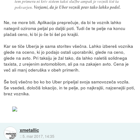
tem primeru ni kriv sistem taksi službe ampak je voznik tist ta
pokvarjen.
Verjami, da je Uber voznik prav tako lahko podel.
Ne, ne more biti. Aplikacija preprečuje, da bi te voznik lahko
nategnil oziroma peljal po daljši poti. Tudi če te pelje na koncu
plačaš ceno, ki bi jo če bi šel po krajši.
Kar se tiče Uberja je sama storitev všečna. Lahko izbereš voznika
glede na oceno, ki jo podajo ostali uporabniki, glede na ceno,
glede na avto. Pri taksiju je žal tako, da lahko naletiš solidnega
taxista, z urejenim avtomobilom, ali pa na zakajen avto. Cena je
več ali manj oderuška v obeh primerih.
Še bolj všečno bo ko bo Uber pripeljal svoja samovozeča vozila.
Se vsedeš, določiš lokacijo, in te pelje, po najkrajši, najcenejši poti,
brez voznika.
xmetallic
::
5. mar 2017, 14:35