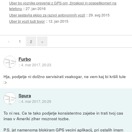
Uber bo voznike preverjal z GPS-om, žiroskopi in pospeškomeri na
telefonu
::
27. jan 2016
Uber sestavlja ekipo za razvoj avtonomnih vozil
::
29. avg 2015
Uber bi vozil tudi tovor
::
12. jan 2015
«
1
2
»
Furbo
::
4. mar 2017, 20:23
Hja, podjetje ni dolžno servisirati vsakogar, ne vem kaj bi kršili tule
:>
Spura
::
4. mar 2017, 20:26
To ni res. Ce te tako podjetje konsistentno zajebe in trati tvoj cas
imas v Ameriki ziher moznost tozbe.
P.S. jst namenoma blokiram GPS vecini aplikacij, pri ostalih imam