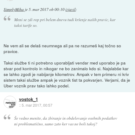
SimplyMiha
je
5. mar 2017 ob 00:10
izjavil
:
Meni se zdi rop pri belem dnevu tudi kršenje naših pravic, kar
taksi tarife so.
Ne vem ali se delaš neumnega ali pa ne razumeš kaj točno so
pravice.
Taksi službe ti ni potrebno uporabljati vendar med uporabo je pa
stvar pod kontrolo in nikogar ne bo zanimalo kdo si. Najslabše kar
se lahko zgodi je nabijanje kilometrov. Ampak v tem primeru ni kriv
sistem taksi službe ampak je voznik tist ta pokvarjen. Verjami, da je
Uber voznik prav tako lahko podel.
vostok_1
::
5. mar 2017, 00:57
Še vedno menite, da zbiranje in obdelovanje osebnih podatkov
ni problematično, samo zato ker vas ne boli takoj?