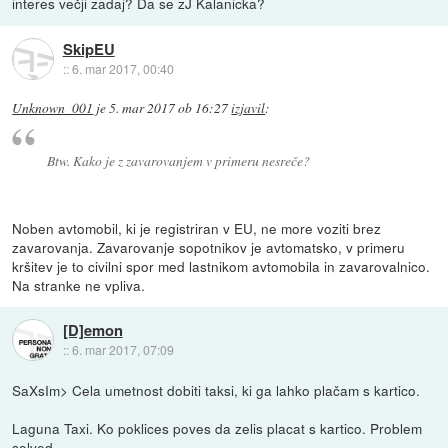
interes večji zadaj? Da se zJ Kalanicka?
SkipEU
::
6. mar 2017, 00:40
Unknown_001
je
5. mar 2017 ob 16:27
izjavil
:
Btw. Kako je z zavarovanjem v primeru nesreče?
Noben avtomobil, ki je registriran v EU, ne more voziti brez
zavarovanja. Zavarovanje sopotnikov je avtomatsko, v primeru
kršitev je to civilni spor med lastnikom avtomobila in zavarovalnico.
Na stranke ne vpliva.
[D]emon
::
6. mar 2017, 07:09
SaXsIm> Cela umetnost dobiti taksi, ki ga lahko plačam s kartico.
Laguna Taxi. Ko poklices poves da zelis placat s kartico. Problem
solved.