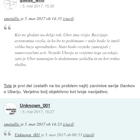
::
5. mar 2017, 15:30
xmetallic
je
5. mar 2017 ob 14:35
izjavil
:
Ker ne gledate na dolgi rok. Uber ima vizijo. Razvijajo
avtonomna vozila, in ko bo to poštimano v nulo bodo že imeli
veliko bazo uporabnikov. Nato bodo voznike zamenjali z
samovozečimi avti. Vozniki Uberja se verjetno tega zavedajo,
zato je Uber namenjen le dodatnemu zaslužku in ne kot redna
služba.
Tole
je prvi del (ostalih ne bo problem najti) zanimive serije člankov
o Uberju. Verjetno bolj objektivno kot tvoje navijaštvo.
Unknown_001
::
5. mar 2017, 16:27
xmetallic
je
5. mar 2017 ob 14:23
izjavil
:
Unknown_001
je
5. mar 2017 ob 00:53
izjavil
: