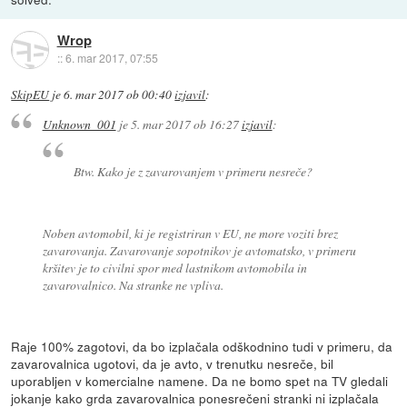
Wrop
::
6. mar 2017, 07:55
SkipEU
je
6. mar 2017 ob 00:40
izjavil
:
Unknown_001
je
5. mar 2017 ob 16:27
izjavil
:
Btw. Kako je z zavarovanjem v primeru nesreče?
Noben avtomobil, ki je registriran v EU, ne more voziti brez
zavarovanja. Zavarovanje sopotnikov je avtomatsko, v primeru
kršitev je to civilni spor med lastnikom avtomobila in
zavarovalnico. Na stranke ne vpliva.
Raje 100% zagotovi, da bo izplačala odškodnino tudi v primeru, da
zavarovalnica ugotovi, da je avto, v trenutku nesreče, bil
uporabljen v komercialne namene. Da ne bomo spet na TV gledali
jokanje kako grda zavarovalnica ponesrečeni stranki ni izplačala