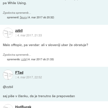
pa While Using.
Zgodovina sprememb…
spremenil:
Spura
(
4. mar 2017 ob 20:32
)
zzbil
::
4. mar 2017, 21:33
Malo offtopic, pa vendar: ali v sloveniji uber že obratuje?
Zgodovina sprememb…
spremenilo:
zzbil
(
4. mar 2017 ob 21:33
)
FTad
::
4. mar 2017, 22:52
@zzbil
saj piše v članku, da je trenutno še prepovedan
HotBurek