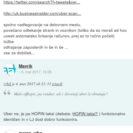
https://twitter.com/search?f=tweets&ver...
http://uk.businessinsider.com/uber-scan...
spolno nadlegovanje na delovnem mestu,
povečano odtekanje strank in voznikov (toliko da so morali ad hoc
uvesti avtomatsko brisanje računov, prej so to ročno počeli)
tožbe
odhajanje zaposlenih in še in še ...
vse za dobiček...
Mavrik
::
5. mar 2017, 15:26
zzbil
je
4. mar 2017 ob 21:33
izjavil
:
Malo offtopic, pa vendar: ali v sloveniji uber že obratuje?
Uber ne, je pa HOPIN taksi (debata:
HOPIN taksi?
) funkcionalno
identičen in v LJ dost dobro funkcionira.
guess_who