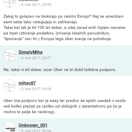
::
4. mar 2017, 23:55
Zakaj to golazen ne blokirajo po celotni Evropi? Naj se američani
sami sebe tako nategujejo in zafrkavajo.
Taksi kot tak je bil 100 let dober, a zdej zarad enih hipijev moramo
pa trpet (zbiranje podatkov, izrivanje lokalnih ponudnikov,
"šponanje" cen itn.) Evropa tega über sranja ne potrebuje.
SimplyMiha
::
4. mar 2017, 23:57
Ne, taksi ni bil dober, sicer Uber ne bi dobil tolikšne podpore.
mihec87
::
5. mar 2017, 00:04
Uber ima podporo ker je easy ter predno se sploh usedeš v vozilo
veš koliko plačaš za razliko od običajnih z taksimetrom( pa če je
možno te pelje še naokrog)..
Unknown_001
::
5. mar 2017, 00:04