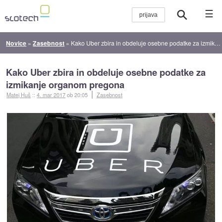
☰
Novice
»
Zasebnost
»
Kako Uber zbira in obdeluje osebne podatke za izmikanje organom pregona
Kako Uber zbira in obdeluje osebne podatke za
izmikanje organom pregona
Matej Huš
::
4. mar 2017
ob 20:05
Zasebnost