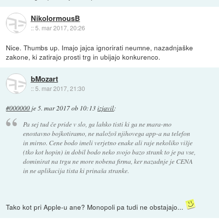
NikolormousB
::
5. mar 2017, 20:26
Nice. Thumbs up. Imajo jajca ignorirati neumne, nazadnjaške
zakone, ki zatirajo prosti trg in ubijajo konkurenco.
bMozart
::
5. mar 2017, 21:30
#000000
je
5. mar 2017 ob 10:13
izjavil
:
Pa sej tud če pride v slo, ga lahko tisti ki ga ne mara-mo
enostavno bojkotiramo, ne naložoš njihovega app-a na telefon
in mirno. Cene bodo imeli verjetno enake ali raje nekoliko višje
(tko kot hopin) in dobil bodo neko svojo bazo strank to je pa vse,
dominirat na trgu ne more nobena firma, ker nazadnje je CENA
in ne aplikacija tista ki prinaša stranke.
Tako kot pri Apple-u ane? Monopoli pa tudi ne obstajajo...