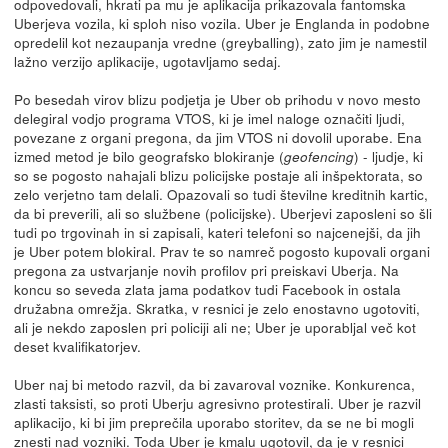
odpovedovali, hkrati pa mu je aplikacija prikazovala fantomska
Uberjeva vozila, ki sploh niso vozila. Uber je Englanda in podobne
opredelil kot nezaupanja vredne (greyballing), zato jim je namestil
lažno verzijo aplikacije, ugotavljamo sedaj.
Po besedah virov blizu podjetja je Uber ob prihodu v novo mesto
delegiral vodjo programa VTOS, ki je imel naloge označiti ljudi,
povezane z organi pregona, da jim VTOS ni dovolil uporabe. Ena
izmed metod je bilo geografsko blokiranje (
) - ljudje, ki
geofencing
so se pogosto nahajali blizu policijske postaje ali inšpektorata, so
zelo verjetno tam delali. Opazovali so tudi številne kreditnih kartic,
da bi preverili, ali so službene (policijske). Uberjevi zaposleni so šli
tudi po trgovinah in si zapisali, kateri telefoni so najcenejši, da jih
je Uber potem blokiral. Prav te so namreč pogosto kupovali organi
pregona za ustvarjanje novih profilov pri preiskavi Uberja. Na
koncu so seveda zlata jama podatkov tudi Facebook in ostala
družabna omrežja. Skratka, v resnici je zelo enostavno ugotoviti,
ali je nekdo zaposlen pri policiji ali ne; Uber je uporabljal več kot
deset kvalifikatorjev.
Uber naj bi metodo razvil, da bi zavaroval voznike. Konkurenca,
zlasti taksisti, so proti Uberju agresivno protestirali. Uber je razvil
aplikacijo, ki bi jim preprečila uporabo storitev, da se ne bi mogli
znesti nad vozniki. Toda Uber je kmalu ugotovil, da je v resnici