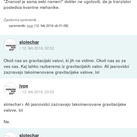
"Znanost je sama sebi namen!" dokler ne ugotoviš, da je tranzistor
posledica kvantne mehanike.
Zgodovina sprememb…
spremenilo:
jype
(
12. feb 2016 ob 01:08
)
slotechar
::
12. feb 2016, 02:52
Okoli nas so gravitacijski valovi, ki jih ne vidimo. Okoli nas so ze
ves cas. Kaj lahko razberemo iz gravitacijskih valov. Ali jasnovidci
zaznavajo takoimenovane gravitacijske valove, lol
jype
::
12. feb 2016, 03:03
slotechar> Ali jasnovidci zaznavajo takoimenovane gravitacijske
valove, lol
Ne.
slotechar