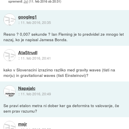
spremenil:
Jst
(
11. feb 2016 ob 20:31
)
googleg1
::
11. feb 2016, 20:35
Resno ? 0,007 sekunde ? Ian Fleming je to predvidel ze mnogo let
nazaj, ko je napisal Jamesa Bonda.
AtaStrudl
::
11. feb 2016, 20:41
kako v Slovenscini izrazimo razliko med gravity waves (tisti na
morju) in gravitational waves (tisti Einsteinovi)?
Napajalc
::
11. feb 2016, 20:49
Se pravi etalon metra ni dober ker ga deformira to valovanje, če
sem prav razumu?
msjr