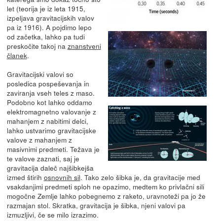
let (teorija je iz leta 1915,
izpeljava gravitacijskih valov
pa iz 1916). A pojdimo lepo
od začetka, lahko pa tudi
preskočite takoj na
znanstveni
članek
.
Gravitacijski valovi so
posledica pospeševanja in
zaviranja vseh teles z maso.
Podobno kot lahko oddamo
elektromagnetno valovanje z
mahanjem z nabitimi delci,
lahko ustvarimo gravitacijske
valove z mahanjem z
masivnimi predmeti. Težava je
te valove zaznati, saj je
gravitacija daleč najšibkejša
izmed štirih
osnovnih sil
. Tako zelo šibka je, da gravitacije med
vsakdanjimi predmeti sploh ne opazimo, medtem ko privlačni sili
mogočne Zemlje lahko pobegnemo z raketo, uravnoteži pa jo že
razmajan stol. Skratka, gravitacija je šibka, njeni valovi pa
izmuzljivi, če se milo izrazimo.