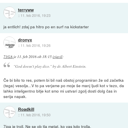
terryww
::
11. feb 2016, 19:23
ja entlich! zdaj pa hitro po en surf na kickstarter
dronyx
::
11. feb 2016, 19:26
71GA
je
11. feb 2016 ob 18:15
izjavil
:
"God doesn't play dice." by dr. Albert Einstein.
Če bi bilo to res, potem bi bil naš obstoj programiran že od začetka
(tega) vesolja...V to pa verjame po moje še manj ljudi kot v tezo, da
lahko inteligentno bitje kot smo mi ustvari zgolj dosti dolg čas in
serija napak.
Roadkill
::
11. feb 2016, 19:50
7iga je troll. Ne se ob tla metat, ko vas kdo trolla.