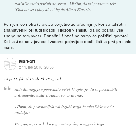
statistiko malo porinit na stran... Mislim, da vsi poznamo rek:
"God doesn't play dice." by dr. Albert Einstein.
Po njem se neha (v bistvu verjetno že pred njim), ker so takratni
znanstveniki bili tudi filozofi. Filozofi v smislu, da so poznali vse
znano na tem svetu. Današnji filozofi so samo še politični govorci.
Kot taki se še v javnosti vseeno pojavljajo dosti, tisti ta prvi pa malo
manj.
Markoff
::
11. feb 2016, 20:55
Jst
je
11. feb 2016 ob 20:28
izjavil
:
edit: Markoff je v povezani novici, ki opisuje, da so posodobili
inštrumente, zastavil zanimivo vprašanje:
>Hmm, ali gravitacijski val izgubi svojo že tako šibko moč z
razdaljo?
Me zanima, če je kakšen znanstveni konsenz glede tega...