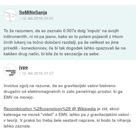
SeMiNeSanja
::
12. feb 2016, 01:01
To že razumem, da so zaznalo 0.007s dolg 'impulz' na svojih
inštrumentih, ni mi pa jasno, kako so to potem pojasnili z trkom
črnih lukenj na točno določeni razdalji, pa še velikost so jima
priredili - koneckoncev, če bi tak dogodek lahko opazovali še na
kakšen drug način, bi bila že to senzacija za sebe.
jype
::
12. feb 2016, 01:07
Invictus zgolj ne razume, da so gravitacijski valovi bistveno
drugačni od elektromagnetnih in zato penetrirajo prostor, ki ga
EMV ne morejo.
Recombination %28cosmology%29 @ Wikipedia
je zid, skozi
katerega ne moreš "videti" z EMV, lahko pa z gravitacijskimi valovi -
v teoriji. V praksi bo treba šele sestavit naprave, ki bodo ta nihanja
lahko zaznale.