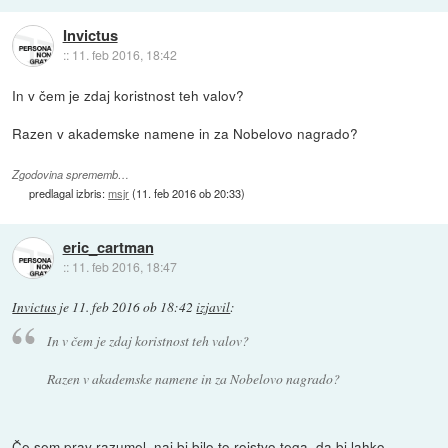
Invictus
::
11. feb 2016, 18:42
In v čem je zdaj koristnost teh valov?
Razen v akademske namene in za Nobelovo nagrado?
Zgodovina sprememb…
predlagal izbris:
msjr
(
11. feb 2016 ob 20:33
)
eric_cartman
::
11. feb 2016, 18:47
Invictus
je
11. feb 2016 ob 18:42
izjavil
:
In v čem je zdaj koristnost teh valov?
Razen v akademske namene in za Nobelovo nagrado?
Če sem prav razumel, naj bi bilo to rojstvo tega, da bi lahko