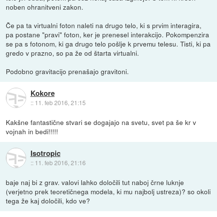
noben ohranitveni zakon.
Če pa ta virtualni foton naleti na drugo telo, ki s prvim interagira,
pa postane "pravi" foton, ker je prenesel interakcijo. Pokompenzira
se pa s fotonom, ki ga drugo telo pošlje k prvemu telesu. Tisti, ki pa
gredo v prazno, so pa že od štarta virtualni.
Podobno gravitacijo prenašajo gravitoni.
Kokore
::
11. feb 2016, 21:15
Kakšne fantastične stvari se dogajajo na svetu, svet pa še kr v
vojnah in bedi!!!!!
Isotropic
::
11. feb 2016, 21:16
baje naj bi z grav. valovi lahko določili tut naboj črne luknje
(verjetno prek teoretičnega modela, ki mu najbolj ustreza)? so okoli
tega že kaj določili, kdo ve?