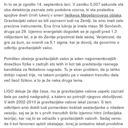
In to se je zgodilo 14. septembra lani. V zamiku 0,007 sekunde sta
oba detektorja zaznala zelo podobna vzorca, ki sta posledica
spojitve dveh črnih lukenj v smeri
Velikega Magellanovega oblaka
.
Gravitacijski valovi so bili zaznavni tudi na Zemlji, če smo imeli zelo
precizne instrumente. Ena črna luknja je imela maso 36 Sončevih,
druga pa 29. Izjemno energetski dogodek se je zgodil pred 1,3
milijardami let, a je do Zemlje pripotoval šele sedaj. Verjetnost, da
gre za šum, so ocenili na 5,1 sigma, kar je dovolj, da govorimo o
odkritju gravitacijskih valov.
Potrditev obstoja gravitacijskih valov je eden najpomembnejših
dosežkov fizike v zadnjih sto letih in kot tak predstavlja resnega
kandidata za Nobelovo nagrado. Tu je sicer problem, da jo lahko
dobijo največ trije, na takem projektu pa v vsakem trenutku dela
več tisoč fizikov, a to je že neka druga tema.
LIGO deluje že dlje časa, mu je gravitacijske valove uspelo zaznati
šele po zadnji nadgradnji, s katero so potrojili njegovo občutljivost.
V letih 2002-2010 je gravitacijske valove iskal zaman. S tem
odkritjem smo dobili tudi pomemben košček sestavljanke o mladem
vesolju, saj se je to v prvih trenutkih širilo izjemno hitro (inflacijska
teorija), kar naj bi se odrazilo v gravitacijskih valovih. Sedaj vemo,
da ti kot fenomen sploh obstajajo, torej je smiselno iskati prvobitne