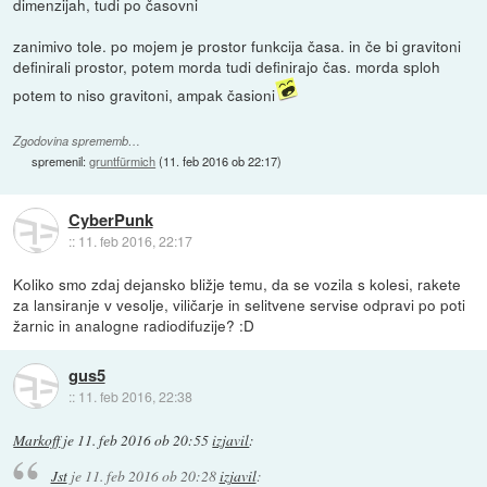
dimenzijah, tudi po časovni
zanimivo tole. po mojem je prostor funkcija časa. in če bi gravitoni
definirali prostor, potem morda tudi definirajo čas. morda sploh
potem to niso gravitoni, ampak časioni
Zgodovina sprememb…
spremenil:
gruntfürmich
(
11. feb 2016 ob 22:17
)
CyberPunk
::
11. feb 2016, 22:17
Koliko smo zdaj dejansko bližje temu, da se vozila s kolesi, rakete
za lansiranje v vesolje, viličarje in selitvene servise odpravi po poti
žarnic in analogne radiodifuzije? :D
gus5
::
11. feb 2016, 22:38
Markoff
je
11. feb 2016 ob 20:55
izjavil
:
Jst
je
11. feb 2016 ob 20:28
izjavil
: