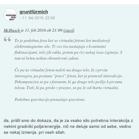
gruntfürmich
::
11. feb 2016, 22:08
McHusch
je
11. feb 2016 ob 21:09
izjavil
:
To je podobna fora kot so virtualni fotoni kot mediatorji
elektromagnetne sile. Ti ves čas nastajajo s kvantnimi
fluktuacijami, telo jih odda, potem pa čez nekaj časa izginejo. S
tem ni kršen noben ohranitveni zakon.
Če pa ta virtualni foton naleti na drugo telo, ki s prvim
interagira, pa postane "pravi" foton, ker je prenesel interakcijo.
Pokompenzira se pa s fotonom, ki ga drugo telo pošlje k prvemu
telesu. Tisti, ki pa gredo v prazno, so pa že od štarta virtualni.
Podobno gravitacijo prenašajo gravitoni.
da. prišli smo do dokaza, da je za vsako silo potrebna interakcija z
nekimi gradniki polja/energije. nič ne deluje samo od sebe, vedno
se nekaj izmenja. pri vseh silah.