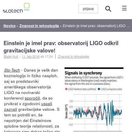
☰
Novice
»
Znanost in tehnologija
»
Einstein je imel prav: observatorij LIGO odkril gravitacijske valove!
Einstein je imel prav: observatorij LIGO odkril
gravitacijske valove!
Matej Huš
::
11. feb 2016
ob 17:24
Znanost in tehnologija
- Danes je velik dan
Slo-Tech
kozmologijo in fiziko nasploh,
saj so predstavniki
ameriškega observatorija
LIGO na novinarski
konferenci
sporočili
, da so
prvikrat v zgodovini
uspeli
zaznali
gravitacijske valove. S
tem so potrdili en, še
nepotrjen del Einsteinove
splošne teorije relativnosti, za
katerega smo dokaz točno sto