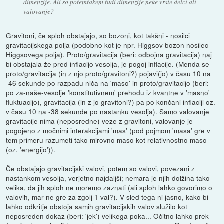
dimenzije. Ali so potemtakem tudi dimenzije neke vrste delci ali
valovanje?
Gravitoni, če sploh obstajajo, so bozoni, kot takšni - nosilci
gravitacijskega polja (podobno kot je npr. Higgsov bozon nosilec
Higgsovega polja). Proto/gravitacija (beri: odbojna gravitacija) naj
bi obstajala že pred inflacijo vesolja, je pogoj inflacije. (Menda se
proto/gravitacija (in z njo proto/gravitoni?) pojavi(jo) v času 10 na
-46 sekunde po razpadu niča na 'maso' in proto/gravitacijo (beri:
po za-naše-vesolje 'konstitutivnem' prehodu iz kvantne v 'masno'
fluktuacijo), gravitacija (in z jo gravitoni?) pa po končani inflaciji oz.
v času 10 na -38 sekunde po nastanku vesolja). Samo valovanje
gravitacije nima (neposredne) veze z gravitoni, valovanje je
pogojeno z močnimi interakcijami 'mas' (pod pojmom 'masa' gre v
tem primeru razumeti tako mirovno maso kot relativnostno maso
(oz. 'energijo')).
Če obstajajo gravitacijski valovi, potem so valovi, povezani z
nastankom vesolja, verjetno najdaljši; nemara je njih dolžina tako
velika, da jih sploh ne moremo zaznati (ali sploh lahko govorimo o
valovih, mar ne gre za zgolj 1 val?). V sled tega ni jasno, kako bi
lahko odkritje obstoja samih gravitacijskih valov služilo kot
neposreden dokaz (beri: 'jek') velikega poka... Očitno lahko prek