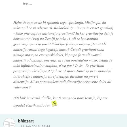
tega...
Hehe, še sam se ne bi spomnil tega vprašanja. Mislim pa, da
takrat nihče ni odgovoril. Kakorkoli že - imam še en set vprašanj
- kako pravzaprav nastanejo gravitoni? In ker gravitacija deluje
konstantno (vsaj na Zemlji je tako :), ali se konstantno
generirajo novi in novi? S kakšno frekvenco/intenziteto? Ali
materija zaradi tega izgublja maso? Četudi gravitoni sami
nimajo mase, so energetski delci, ki pa po formuli e=mc2
materiji odvzemajo energijo in s tem posledično maso, četudi še
tako infinitezimalno majhno, n'est pas? In še - če gravitoni
povzročajo ukrivljenost "fabric of space-time" in niso sposobni
interakcije z materijo, torej delujejo direktno na prve 4
dimenzije. Ali so potemtakem tudi dimenzije neke vrste delci ali
valovanje?
Biti laik je včasih sladko, ker ti omogoča nore teorije, čeprav
izpadeš včasih malo lev.
bMozart
::
11. feb 2016, 22:44