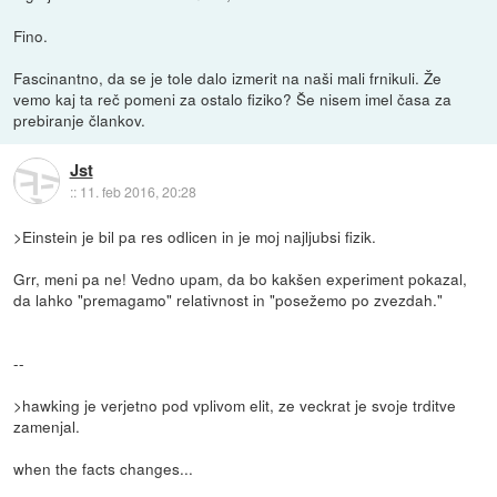
Fino.
Fascinantno, da se je tole dalo izmerit na naši mali frnikuli. Že
vemo kaj ta reč pomeni za ostalo fiziko? Še nisem imel časa za
prebiranje člankov.
Jst
::
11. feb 2016, 20:28
>Einstein je bil pa res odlicen in je moj najljubsi fizik.
Grr, meni pa ne! Vedno upam, da bo kakšen experiment pokazal,
da lahko "premagamo" relativnost in "posežemo po zvezdah."
--
>hawking je verjetno pod vplivom elit, ze veckrat je svoje trditve
zamenjal.
when the facts changes...