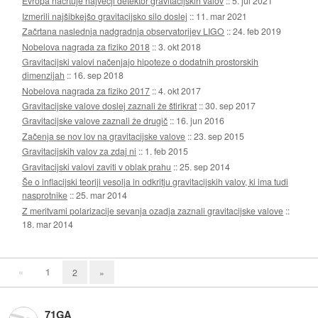
Evropa načrtuje največji detektor gravitacijskih valov
::
5. jul 2021
Izmerili najšibkejšo gravitacijsko silo doslej
::
11. mar 2021
Začrtana naslednja nadgradnja observatorijev LIGO
::
24. feb 2019
Nobelova nagrada za fiziko 2018
::
3. okt 2018
Gravitacijski valovi načenjajo hipoteze o dodatnih prostorskih
dimenzijah
::
16. sep 2018
Nobelova nagrada za fiziko 2017
::
4. okt 2017
Gravitacijske valove doslej zaznali že štirikrat
::
30. sep 2017
Gravitacijske valove zaznali že drugič
::
16. jun 2016
Začenja se nov lov na gravitacijske valove
::
23. sep 2015
Gravitacijskih valov za zdaj ni
::
1. feb 2015
Gravitacijski valovi zaviti v oblak prahu
::
25. sep 2014
Še o inflacijski teoriji vesolja in odkritju gravitacijskih valov, ki ima tudi
nasprotnike
::
25. mar 2014
Z meritvami polarizacije sevanja ozadja zaznali gravitacijske valove
::
18. mar 2014
«
1
2
»
71GA