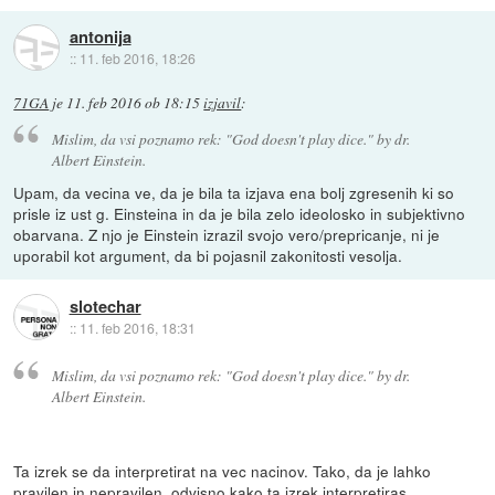
antonija
::
11. feb 2016, 18:26
71GA
je
11. feb 2016 ob 18:15
izjavil
:
Mislim, da vsi poznamo rek: "God doesn't play dice." by dr.
Albert Einstein.
Upam, da vecina ve, da je bila ta izjava ena bolj zgresenih ki so
prisle iz ust g. Einsteina in da je bila zelo ideolosko in subjektivno
obarvana. Z njo je Einstein izrazil svojo vero/prepricanje, ni je
uporabil kot argument, da bi pojasnil zakonitosti vesolja.
slotechar
::
11. feb 2016, 18:31
Mislim, da vsi poznamo rek: "God doesn't play dice." by dr.
Albert Einstein.
Ta izrek se da interpretirat na vec nacinov. Tako, da je lahko
pravilen in nepravilen, odvisno kako ta izrek interpretiras.