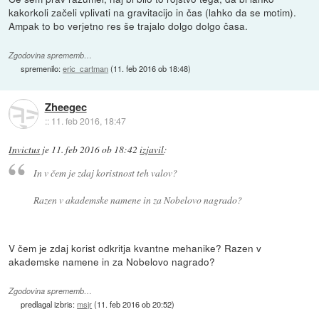
kakorkoli začeli vplivati na gravitacijo in čas (lahko da se motim).
Ampak to bo verjetno res še trajalo dolgo dolgo časa.
Zgodovina sprememb…
spremenilo:
eric_cartman
(
11. feb 2016 ob 18:48
)
Zheegec
::
11. feb 2016, 18:47
Invictus
je
11. feb 2016 ob 18:42
izjavil
:
In v čem je zdaj koristnost teh valov?
Razen v akademske namene in za Nobelovo nagrado?
V čem je zdaj korist odkritja kvantne mehanike? Razen v
akademske namene in za Nobelovo nagrado?
Zgodovina sprememb…
predlagal izbris:
msjr
(
11. feb 2016 ob 20:52
)