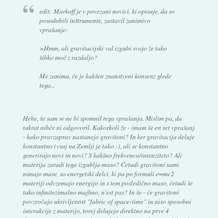
edit: Markoff je v povezani novici, ki opisuje, da so
posodobili inštrumente, zastavil zanimivo
vprašanje:
>Hmm, ali gravitacijski val izgubi svojo že tako
šibko moč z razdaljo?
Me zanima, če je kakšen znanstveni konsenz glede
tega...
Hehe, še sam se ne bi spomnil tega vprašanja. Mislim pa, da
takrat nihče ni odgovoril. Kakorkoli že - imam še en set vprašanj
- kako pravzaprav nastanejo gravitoni? In ker gravitacija deluje
konstantno (vsaj na Zemlji je tako :), ali se konstantno
generirajo novi in novi? S kakšno frekvenco/intenziteto? Ali
materija zaradi tega izgublja maso? Četudi gravitoni sami
nimajo mase, so energetski delci, ki pa po formuli e=mc2
materiji odvzemajo energijo in s tem posledično maso, četudi še
tako infinitezimalno majhno, n'est pas? In še - če gravitoni
povzročajo ukrivljenost "fabric of space-time" in niso sposobni
interakcije z materijo, torej delujejo direktno na prve 4