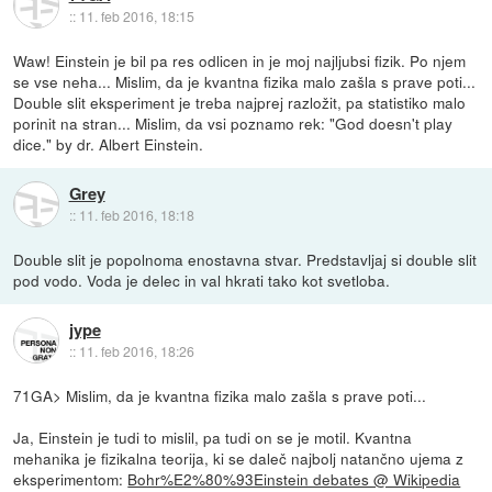
::
11. feb 2016, 18:15
Waw! Einstein je bil pa res odlicen in je moj najljubsi fizik. Po njem
se vse neha... Mislim, da je kvantna fizika malo zašla s prave poti...
Double slit eksperiment je treba najprej razložit, pa statistiko malo
porinit na stran... Mislim, da vsi poznamo rek: "God doesn't play
dice." by dr. Albert Einstein.
Grey
::
11. feb 2016, 18:18
Double slit je popolnoma enostavna stvar. Predstavljaj si double slit
pod vodo. Voda je delec in val hkrati tako kot svetloba.
jype
::
11. feb 2016, 18:26
71GA> Mislim, da je kvantna fizika malo zašla s prave poti...
Ja, Einstein je tudi to mislil, pa tudi on se je motil. Kvantna
mehanika je fizikalna teorija, ki se daleč najbolj natančno ujema z
eksperimentom:
Bohr%E2%80%93Einstein debates @ Wikipedia