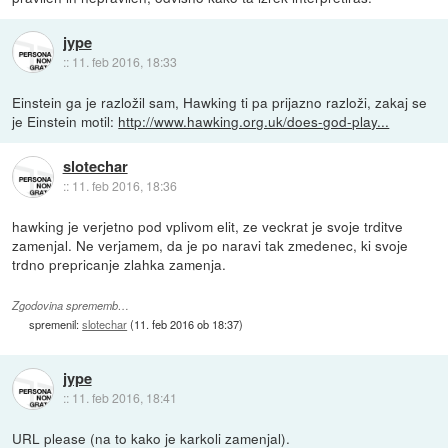
jype
::
11. feb 2016, 18:33
Einstein ga je razložil sam, Hawking ti pa prijazno razloži, zakaj se
je Einstein motil:
http://www.hawking.org.uk/does-god-play...
slotechar
::
11. feb 2016, 18:36
hawking je verjetno pod vplivom elit, ze veckrat je svoje trditve
zamenjal. Ne verjamem, da je po naravi tak zmedenec, ki svoje
trdno prepricanje zlahka zamenja.
Zgodovina sprememb…
spremenil:
slotechar
(
11. feb 2016 ob 18:37
)
jype
::
11. feb 2016, 18:41
URL please (na to kako je karkoli zamenjal).