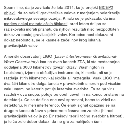
Spomnimo, da je završalo že leta 2014, ko je projekt
BICEP2
objavil
, da so odkrili gravitacijske valove z merjenjem polarizacije
mikrovalovnega sevanja ozadja. Kmalu se je pokazalo, da
ima
meritev nekaj metodoloških šibkosti
, pred letom dni pa so
raziskovalci morali priznati
, da njihovi rezultati niso neizpodbiten
dokaz za obstoj gravitacijskih valov. Ker odsotnost dokaza ni
dokaz neobstoja, se je kasneje začel nov krog iskanja
gravitacijskih valov.
Ameriški observatorij LIGO (
Laser Interferometer Gravitational-
) ima na dveh konceh ZDA, ki sta medsebojno
Wave Observatory
oddaljena 3000 kilometrov (zvezni državi Washington in
Louisiana), izjemno občutljiva instrumenta, ki merita, ali se je
razdalja štirih kilometrov kaj skrčila ali raztegnila. Vsak LIGO ima
dva štiri kilometre dolga tunela v pravokotnih smereh pod visokim
vakuumom, po katerih potuje laserska svetloba. Ta se na viru
razdeli v dva snopa, potuje po obeh ceveh in na koncu pristane na
detektorju. Če se dolžina ene cevi spremeni, bomo to videli na
detektorju, ki meri interferenco. Če enak signal opazimo še na
drugem koncu države v primernem časovnem zamiku (hitrost
gravitacijskih valov je po Einsteinovi teoriji točno svetlobna hitrost),
je to že zelo dober dokaz, da ne gre za naključen šum.