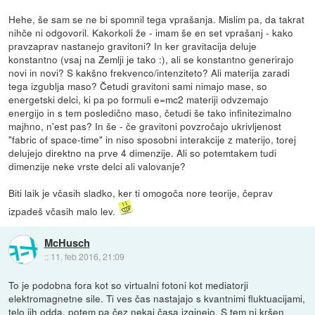
Hehe, še sam se ne bi spomnil tega vprašanja. Mislim pa, da takrat
nihče ni odgovoril. Kakorkoli že - imam še en set vprašanj - kako
pravzaprav nastanejo gravitoni? In ker gravitacija deluje
konstantno (vsaj na Zemlji je tako :), ali se konstantno generirajo
novi in novi? S kakšno frekvenco/intenziteto? Ali materija zaradi
tega izgublja maso? Četudi gravitoni sami nimajo mase, so
energetski delci, ki pa po formuli e=mc2 materiji odvzemajo
energijo in s tem posledično maso, četudi še tako infinitezimalno
majhno, n'est pas? In še - če gravitoni povzročajo ukrivljenost
"fabric of space-time" in niso sposobni interakcije z materijo, torej
delujejo direktno na prve 4 dimenzije. Ali so potemtakem tudi
dimenzije neke vrste delci ali valovanje?
Biti laik je včasih sladko, ker ti omogoča nore teorije, čeprav
izpadeš včasih malo lev.
McHusch
::
11. feb 2016, 21:09
To je podobna fora kot so virtualni fotoni kot mediatorji
elektromagnetne sile. Ti ves čas nastajajo s kvantnimi fluktuacijami,
telo jih odda, potem pa čez nekaj časa izginejo. S tem ni kršen