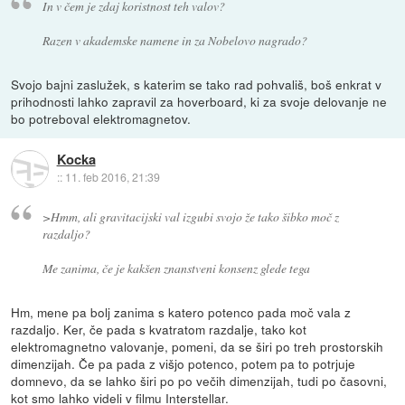
In v čem je zdaj koristnost teh valov?
Razen v akademske namene in za Nobelovo nagrado?
Svojo bajni zaslužek, s katerim se tako rad pohvališ, boš enkrat v
prihodnosti lahko zapravil za hoverboard, ki za svoje delovanje ne
bo potreboval elektromagnetov.
Kocka
::
11. feb 2016, 21:39
>Hmm, ali gravitacijski val izgubi svojo že tako šibko moč z
razdaljo?
Me zanima, če je kakšen znanstveni konsenz glede tega
Hm, mene pa bolj zanima s katero potenco pada moč vala z
razdaljo. Ker, če pada s kvatratom razdalje, tako kot
elektromagnetno valovanje, pomeni, da se širi po treh prostorskih
dimenzijah. Če pa pada z višjo potenco, potem pa to potrjuje
domnevo, da se lahko širi po po večih dimenzijah, tudi po časovni,
kot smo lahko videli v filmu Interstellar.