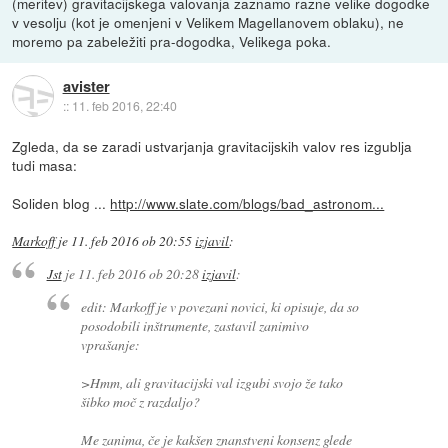
(meritev) gravitacijskega valovanja zaznamo razne velike dogodke
v vesolju (kot je omenjeni v Velikem Magellanovem oblaku), ne
moremo pa zabeležiti pra-dogodka, Velikega poka.
avister
::
11. feb 2016, 22:40
Zgleda, da se zaradi ustvarjanja gravitacijskih valov res izgublja
tudi masa:
Soliden blog ...
http://www.slate.com/blogs/bad_astronom...
Markoff
je
11. feb 2016 ob 20:55
izjavil
:
Jst
je
11. feb 2016 ob 20:28
izjavil
:
edit: Markoff je v povezani novici, ki opisuje, da so
posodobili inštrumente, zastavil zanimivo
vprašanje:
>Hmm, ali gravitacijski val izgubi svojo že tako
šibko moč z razdaljo?
Me zanima, če je kakšen znanstveni konsenz glede