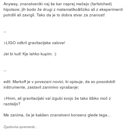
Anyway, znanstveniki naj še kar naprej mečejo (farfetched)
hipoteze; jih bodo že drugi z matematiko&fiziko ali z eksperimenti
potrdili ali zavrgli. Tako da je to dobra stvar za znanost!
--
>LIGO odkril gravitacijske valove!
Jst bi tud! Kje lahko kupim. :)
--
edit: Markoff je v povezani novici, ki opisuje, da so posodobili
inštrumente, zastavil zanimivo vprašanje:
>Hmm, ali gravitacijski val izgubi svojo že tako šibko moč z
razdaljo?
Me zanima, če je kakšen znanstveni konsenz glede tega...
Zgodovina sprememb…