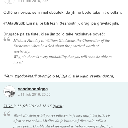
::
11. feb 2016, 20:52
Odlična novica, sem imel občutek, da jih ne bodo tako hitro odkrili.
@AtaStrudl: Eni naj bi bili
težni (težnostni
), drugi pa gravitacijski.
Drugače pa za tiste, ki se jim zdijo take raziskave odveč:
Michael Faraday to William Gladstone, the Chancellor of the
Exchequer, when he asked about the practical worth of
electricity:
Why, sir, there is every probability that you will soon be able to
tax it!
(Vem, zgodovinarji dvomijo o tej izjavi, a je kljub vsemu dobra)
sandmodnigga
::
11. feb 2016, 20:55
71GA
je
11. feb 2016 ob 18:15
izjavil
:
Waw! Einstein je bil pa res odlicen in je moj najljubsi fizik. Po
njem se vse neha... Mislim, da je kvantna fizika malo zašla s
prave poti... Double slit eksperiment je treba najprej razložit, pa