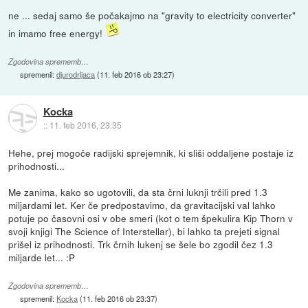
ne ... sedaj samo še počakajmo na "gravity to electricity converter"
in imamo free energy!
Zgodovina sprememb…
spremenil:
djurodrljaca
(
11. feb 2016 ob 23:27
)
Kocka
::
11. feb 2016, 23:35
Hehe, prej mogoče radijski sprejemnik, ki sliši oddaljene postaje iz
prihodnosti...
Me zanima, kako so ugotovili, da sta črni luknji trčili pred 1.3
miljardami let. Ker če predpostavimo, da gravitacijski val lahko
potuje po časovni osi v obe smeri (kot o tem špekulira Kip Thorn v
svoji knjigi The Science of Interstellar), bi lahko ta prejeti signal
prišel iz prihodnosti. Trk črnih lukenj se šele bo zgodil čez 1.3
miljarde let... :P
Zgodovina sprememb…
spremenil:
Kocka
(
11. feb 2016 ob 23:37
)