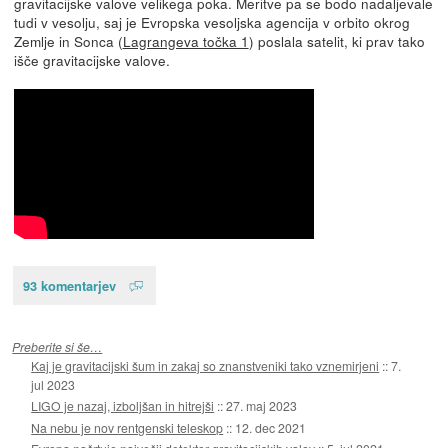
gravitacijske valove velikega poka. Meritve pa se bodo nadaljevale
tudi v vesolju, saj je Evropska vesoljska agencija v orbito okrog
Zemlje in Sonca (
Lagrangeva točka 1
) poslala satelit, ki prav tako
išče gravitacijske valove.
93 komentarjev
Preberite si še…
Kaj je gravitacijski šum in zakaj so znanstveniki tako vznemirjeni
::
7.
jul 2023
LIGO je nazaj, izboljšan in hitrejši
::
27. maj 2023
Na nebu je nov rentgenski teleskop
::
12. dec 2021