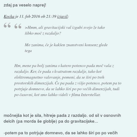
zdaj pa veselo naprej!
Kocka
je
11. feb 2016 ob 21:39
izjavil
:
>Hmm, ali gravitacijski val izgubi svojo že tako
šibko moč z razdaljo?
Me zanima, če je kakšen znanstveni konsenz glede
tega
Hm, mene pa bolj zanima s katero potenco pada moč vala z
razdaljo. Ker, če pada s kvatratom razdalje, tako kot
elektromagnetno valovanje, pomeni, da se širi po treh
prostorskih dimenzijah. Če pa pada z višjo potenco, potem pa to
potrjuje domnevo, da se lahko širi po po večih dimenzijah, tudi
po časovni, kot smo lahko videli v filmu Interstellar.
močnejša kot je sila, hitreje pada z razdaljo. od sil v osnovnih
delcih (pa morda še globlje) pa do gravitacijske...
-potem pa to potrjuje domnevo, da se lahko širi po po večih