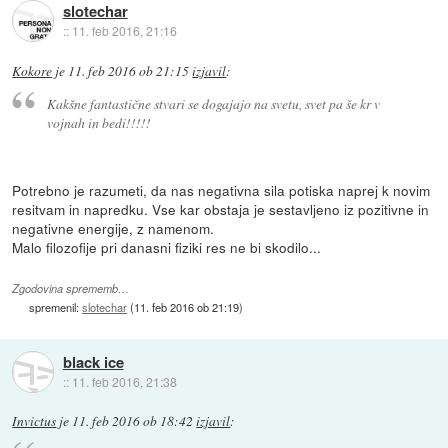
slotechar
::
11. feb 2016, 21:16
Kokore
je
11. feb 2016 ob 21:15
izjavil
:
Kakšne fantastične stvari se dogajajo na svetu, svet pa še kr v
vojnah in bedi!!!!!
Potrebno je razumeti, da nas negativna sila potiska naprej k novim
resitvam in napredku. Vse kar obstaja je sestavljeno iz pozitivne in
negativne energije, z namenom.
Malo filozofije pri danasni fiziki res ne bi skodilo...
Zgodovina sprememb…
spremenil:
slotechar
(
11. feb 2016 ob 21:19
)
black ice
::
11. feb 2016, 21:38
Invictus
je
11. feb 2016 ob 18:42
izjavil
: