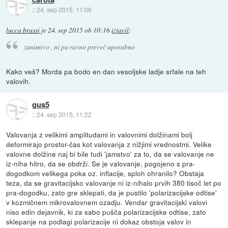
::
24. sep 2015, 11:06
lucca brassi
je
24. sep 2015 ob 10:16
izjavil
:
zanimivo , ni pa ravno preveč uporabno
Kako veš? Morda pa bodo en dan vesoljske ladje srfale na teh
valovih.
gus5
::
24. sep 2015, 11:22
Valovanja z velikimi amplitudami in valovnimi dolžinami bolj
deformirajo prostor-čas kot valovanja z nižjimi vrednostmi. Velike
valovne dolžine naj bi bile tudi 'jamstvo' za to, da se valovanje ne
iz-niha hitro, da se obdrži. Se je valovanje, pogojeno s pra-
dogodkom velikega poka oz. inflacije, sploh ohranilo? Obstaja
teza, da se gravitacijsko valovanje ni iz-nihalo prvih 380 tisoč let po
pra-dogodku, zato gre sklepati, da je pustilo 'polarizacijske odtise'
v kozmičnem mikrovalovnem ozadju. Vendar gravitacijski valovi
niso edin dejavnik, ki za sabo pušča polarizacijske odtise, zato
sklepanje na podlagi polarizacije ni dokaz obstoja valov in