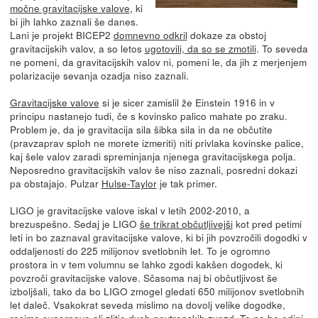
močne gravitacijske valove
, ki
bi jih lahko zaznali še danes.
Lani je projekt BICEP2
domnevno odkril
dokaze za obstoj
gravitacijskih valov, a so letos
ugotovili, da so se zmotili
. To seveda
ne pomeni, da gravitacijskih valov ni, pomeni le, da jih z merjenjem
polarizacije sevanja ozadja niso zaznali.
Gravitacijske valove
si je sicer zamislil že Einstein 1916 in v
principu nastanejo tudi, če s kovinsko palico mahate po zraku.
Problem je, da je gravitacija sila šibka sila in da ne občutite
(pravzaprav sploh ne morete izmeriti) niti privlaka kovinske palice,
kaj šele valov zaradi spreminjanja njenega gravitacijskega polja.
Neposredno gravitacijskih valov še niso zaznali, posredni dokazi
pa obstajajo. Pulzar
Hulse-Taylor
je tak primer.
LIGO je gravitacijske valove iskal v letih 2002-2010, a
brezuspešno. Sedaj je LIGO
še trikrat občutljivejši
kot pred petimi
leti in bo zaznaval gravitacijske valove, ki bi jih povzročili dogodki v
oddaljenosti do 225 milijonov svetlobnih let. To je ogromno
prostora in v tem volumnu se lahko zgodi kakšen dogodek, ki
povzroči gravitacijske valove. Sčasoma naj bi občutljivost še
izboljšali, tako da bo LIGO zmogel gledati 650 milijonov svetlobnih
let daleč. Vsakokrat seveda mislimo na dovolj velike dogodke,
recimo supernovo ali zlitje dveh nevtronskih zvezd. To ne bo edini