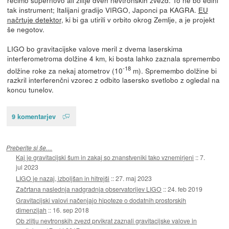
tak instrument; Italijani gradijo VIRGO, Japonci pa KAGRA.
EU
načrtuje detektor
, ki bi ga utirili v orbito okrog Zemlje, a je projekt
še negotov.
LIGO bo gravitacijske valove meril z dvema laserskima
interferometroma dolžine 4 km, ki bosta lahko zaznala spremembo
-18
dolžine roke za nekaj atometrov (10
m). Spremembo dolžine bi
razkril interferenčni vzorec z odbito lasersko svetlobo z ogledal na
koncu tunelov.
9 komentarjev
Preberite si še…
Kaj je gravitacijski šum in zakaj so znanstveniki tako vznemirjeni
::
7.
jul 2023
LIGO je nazaj, izboljšan in hitrejši
::
27. maj 2023
Začrtana naslednja nadgradnja observatorijev LIGO
::
24. feb 2019
Gravitacijski valovi načenjajo hipoteze o dodatnih prostorskih
dimenzijah
::
16. sep 2018
Ob zlitju nevtronskih zvezd prvikrat zaznali gravitacijske valove in