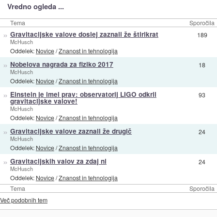
Vredno ogleda ...
Tema
Sporočila
»
Gravitacijske valove doslej zaznali že štirikrat
189
McHusch
Oddelek:
Novice
/
Znanost in tehnologija
»
Nobelova nagrada za fiziko 2017
18
McHusch
Oddelek:
Novice
/
Znanost in tehnologija
»
Einstein je imel prav: observatorij LIGO odkril
93
gravitacijske valove!
McHusch
Oddelek:
Novice
/
Znanost in tehnologija
»
Gravitacijske valove zaznali že drugič
24
McHusch
Oddelek:
Novice
/
Znanost in tehnologija
»
Gravitacijskih valov za zdaj ni
24
McHusch
Oddelek:
Novice
/
Znanost in tehnologija
Tema
Sporočila
Več podobnih tem