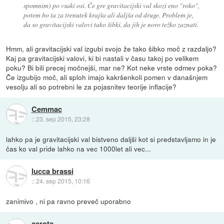
spomnim) po vsaki osi. Če gre gravitacijski val skozi eno "roko",
potem bo ta za trenutek krajša ali daljša od druge. Problem je,
da so gravitacijski valovi tako šibki, da jih je noro težko zaznati.
Hmm, ali gravitacijski val izgubi svojo že tako šibko moč z razdaljo?
Kaj pa gravitacijski valovi, ki bi nastali v času takoj po velikem
poku? Bi bili precej močnejši, mar ne? Kot neke vrste odmev poka?
Če izgubijo moč, ali sploh imajo kakršenkoli pomen v današnjem
vesolju ali so potrebni le za pojasnitev teorije inflacije?
Cemmac
::
23. sep 2015, 23:28
lahko pa je gravitacijski val bistveno daljši kot si predstavljamo in je
čas ko val pride lahko na vec 1000let ali vec...
lucca brassi
::
24. sep 2015, 10:16
zanimivo , ni pa ravno preveč uporabno
carota