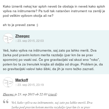
Kako izmeriš nekaj kar sploh neveš če obstaja in neveš kako sploh
vpliva na inštrumente? Pa tudi tak natančen instrument na zemlji je
pod velikim vplivom okolja ali ne?
eh to je preveč zame :)
Zheegec
::
23. sep 2015, 22:03
Veš, kako vpliva na inštrumente, saj zato pa lahko meriš. Dva
žarka pod pravim kotom merita razdaljo (par km če se prav
spomnim) po vsaki osi. Če gre gravitacijski val skozi eno "roko",
potem bo ta za trenutek krajša ali daljša od druge. Problem je, da
so gravitacijski valovi tako šibki, da jih je noro težko zaznati.
Markoff
::
23. sep 2015, 23:19
Zheegec
je
23. sep 2015 ob 22:03
izjavil
:
Veš, kako vpliva na inštrumente, saj zato pa lahko meriš. Dva
žarka pod pravim kotom merita razdaljo (par km če se prav