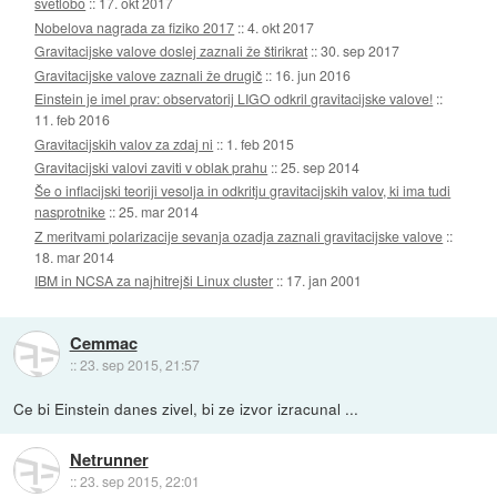
svetlobo
::
17. okt 2017
Nobelova nagrada za fiziko 2017
::
4. okt 2017
Gravitacijske valove doslej zaznali že štirikrat
::
30. sep 2017
Gravitacijske valove zaznali že drugič
::
16. jun 2016
Einstein je imel prav: observatorij LIGO odkril gravitacijske valove!
::
11. feb 2016
Gravitacijskih valov za zdaj ni
::
1. feb 2015
Gravitacijski valovi zaviti v oblak prahu
::
25. sep 2014
Še o inflacijski teoriji vesolja in odkritju gravitacijskih valov, ki ima tudi
nasprotnike
::
25. mar 2014
Z meritvami polarizacije sevanja ozadja zaznali gravitacijske valove
::
18. mar 2014
IBM in NCSA za najhitrejši Linux cluster
::
17. jan 2001
Cemmac
::
23. sep 2015, 21:57
Ce bi Einstein danes zivel, bi ze izvor izracunal ...
Netrunner
::
23. sep 2015, 22:01