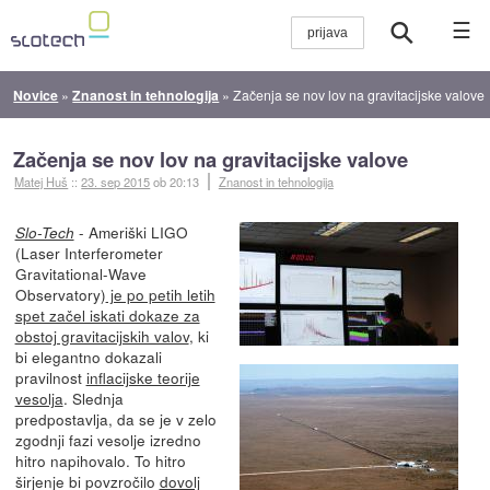
☰
Novice
»
Znanost in tehnologija
»
Začenja se nov lov na gravitacijske valove
Začenja se nov lov na gravitacijske valove
Matej Huš
::
23. sep 2015
ob 20:13
Znanost in tehnologija
- Ameriški LIGO
Slo-Tech
(Laser Interferometer
Gravitational-Wave
Observatory)
je po petih letih
spet začel iskati dokaze za
obstoj gravitacijskih valov
, ki
bi elegantno dokazali
pravilnost
inflacijske teorije
vesolja
. Slednja
predpostavlja, da se je v zelo
zgodnji fazi vesolje izredno
hitro napihovalo. To hitro
širjenje bi povzročilo
dovolj