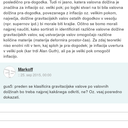
posledično pra-dogodka. Tudi ni jasno, katera valovna dolžina je
značilna za inflacijo oz. veliki pok; po logiki stvari na bi bila valovna
dolžina pra-dogodka, povezanega z inflacijo oz. velikim pokom,
največja, dolžine gravitacijskih valov ostalih dogodkov v vesolju
(npr. supernov ipd.) bi morale biti krajše. Očitno se bomo morali
najprej naučiti, kako sortirati in identificirati različne valovne dolžine
gravitacijskih valov, saj ustvarjanje valov omogočajo različne
količine materije (materija deformira prostor-čas). Za zdaj teoretiki
niso enotni niti v tem, kaj sploh je pra-dogodek; je inflacija uvertura
v veliki pok (kar trdi Alan Guth), ali pa je veliki pok omogočil
inflacijo.
Markoff
::
25. sep 2015, 00:00
gus5: preden se klasificira gravitacijske valove po valovnih
dolžinah bo treba najprej kakšnega odkriti, ne? Oz. vsaj posredno
dokazati.