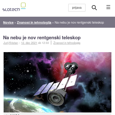
☰
Novice
»
Znanost in tehnologija
»
Na nebu je nov rentgenski teleskop
Na nebu je nov rentgenski teleskop
Jurij Kristan
::
12. dec 2021
ob 12:33
Znanost in tehnologija