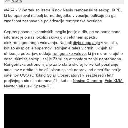
vir:
NASA
- V četrtek
so izstrelili
nov Nasin rentgenski teleskop, IXPE,
NASA
ki bo opazoval najbolj burne dogodke v vesolju, odlikuje pa ga
zmožnost zaznavanja polarizacije rentgenske svetlobe.
Čeprav posnetki vsemirskih meglic jemljejo dih, pa se pomembne
informacije o naši okolici skrivajo v celotnem spektru
elektromagnetnega valovanja. Najbolj
divje dogajanje
v vesolju,
kot so eksplozije supernov, izginjanje teles v črnih luknjah ali
utripanje pulzarjev, oddaja
rentgenske valove
, ki jih moramo ujeti z
vesoljskimi teleskopi, saj je Zemljina atmosfera zanje neprehodna.
Rengentska astronomija je zato stara skoraj toliko kot pošiljanje
satelitov v orbito in beleži pisan spisek naprav, od ameriške serije
satelitov OSO
(Orbiting Solar Observatory) v šestdesetih letih
prejšnjega stoletja do novejših, kot so
Nasina Chandra
,
Esin XMM-
Newton
ali
ruski Spektr-RG
.