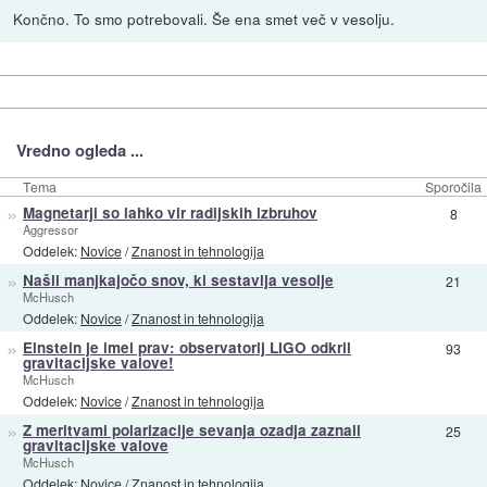
Končno. To smo potrebovali. Še ena smet več v vesolju.
Vredno ogleda ...
Tema
Sporočila
»
Magnetarji so lahko vir radijskih izbruhov
8
Aggressor
Oddelek:
Novice
/
Znanost in tehnologija
»
Našli manjkajočo snov, ki sestavlja vesolje
21
McHusch
Oddelek:
Novice
/
Znanost in tehnologija
»
Einstein je imel prav: observatorij LIGO odkril
93
gravitacijske valove!
McHusch
Oddelek:
Novice
/
Znanost in tehnologija
»
Z meritvami polarizacije sevanja ozadja zaznali
25
gravitacijske valove
McHusch
Oddelek:
Novice
/
Znanost in tehnologija