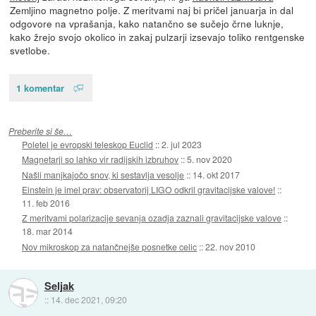
Zemljino magnetno polje. Z meritvami naj bi pričel januarja in dal
odgovore na vprašanja, kako natančno se sučejo črne luknje,
kako žrejo svojo okolico in zakaj pulzarji izsevajo toliko rentgenske
svetlobe.
1 komentar
Preberite si še…
Poletel je evropski teleskop Euclid
::
2. jul 2023
Magnetarji so lahko vir radijskih izbruhov
::
5. nov 2020
Našli manjkajočo snov, ki sestavlja vesolje
::
14. okt 2017
Einstein je imel prav: observatorij LIGO odkril gravitacijske valove!
::
11. feb 2016
Z meritvami polarizacije sevanja ozadja zaznali gravitacijske valove
::
18. mar 2014
Nov mikroskop za natančnejše posnetke celic
::
22. nov 2010
Seljak
::
14. dec 2021, 09:20