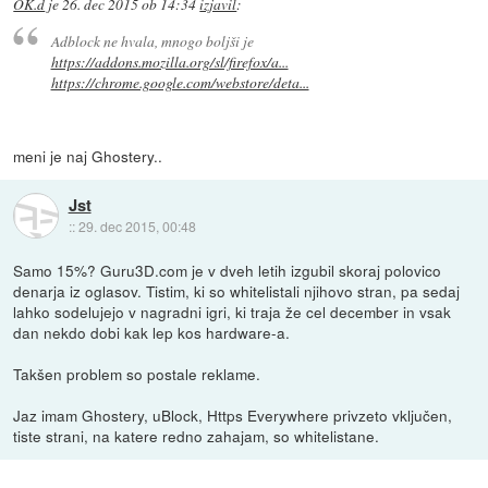
OK.d
je
26. dec 2015 ob 14:34
izjavil
:
Adblock ne hvala, mnogo boljši je
https://addons.mozilla.org/sl/firefox/a...
https://chrome.google.com/webstore/deta...
meni je naj Ghostery..
Jst
::
29. dec 2015, 00:48
Samo 15%? Guru3D.com je v dveh letih izgubil skoraj polovico
denarja iz oglasov. Tistim, ki so whitelistali njihovo stran, pa sedaj
lahko sodelujejo v nagradni igri, ki traja že cel december in vsak
dan nekdo dobi kak lep kos hardware-a.
Takšen problem so postale reklame.
Jaz imam Ghostery, uBlock, Https Everywhere privzeto vključen,
tiste strani, na katere redno zahajam, so whitelistane.