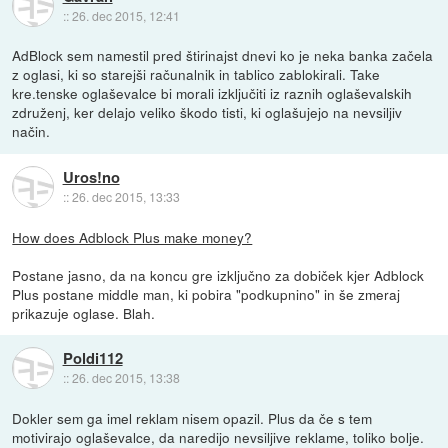
::
26. dec 2015, 12:41
AdBlock sem namestil pred štirinajst dnevi ko je neka banka začela
z oglasi, ki so starejši računalnik in tablico zablokirali. Take
kre.tenske oglaševalce bi morali izključiti iz raznih oglaševalskih
združenj, ker delajo veliko škodo tisti, ki oglašujejo na nevsiljiv
način.
Uros!no
::
26. dec 2015, 13:33
How does Adblock Plus make money?
Postane jasno, da na koncu gre izključno za dobiček kjer Adblock
Plus postane middle man, ki pobira "podkupnino" in še zmeraj
prikazuje oglase. Blah.
Poldi112
::
26. dec 2015, 13:38
Dokler sem ga imel reklam nisem opazil. Plus da če s tem
motivirajo oglaševalce, da naredijo nevsiljive reklame, toliko bolje.