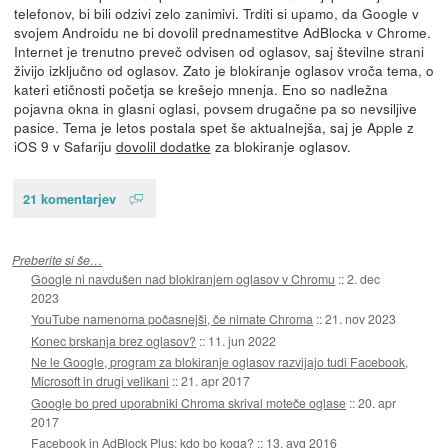
telefonov, bi bili odzivi zelo zanimivi. Trditi si upamo, da Google v
svojem Androidu ne bi dovolil prednamestitve AdBlocka v Chrome.
Internet je trenutno preveč odvisen od oglasov, saj številne strani
živijo izključno od oglasov. Zato je blokiranje oglasov vroča tema, o
kateri etičnosti početja se krešejo mnenja. Eno so nadležna
pojavna okna in glasni oglasi, povsem drugačne pa so nevsiljive
pasice. Tema je letos postala spet še aktualnejša, saj je Apple z
iOS 9 v Safariju
dovolil dodatke
za blokiranje oglasov.
21 komentarjev
Preberite si še…
Google ni navdušen nad blokiranjem oglasov v Chromu
::
2. dec
2023
YouTube namenoma počasnejši, če nimate Chroma
::
21. nov 2023
Konec brskanja brez oglasov?
::
11. jun 2022
Ne le Google, program za blokiranje oglasov razvijajo tudi Facebook,
Microsoft in drugi velikani
::
21. apr 2017
Google bo pred uporabniki Chroma skrival moteče oglase
::
20. apr
2017
Facebook in AdBlock Plus: kdo bo koga?
::
13. avg 2016