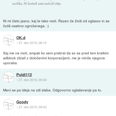
razlika. Ni lastnik sam naložil abp.
Ni mi čisto jasno, kaj te tako moti. Razen če živiš od oglasov in se
čutiš osebno ogroženega. :)
OK.d
::
27. dec 2015, 08:10
Saj me ne moti, ampak ko sem prebral da so se pred tem kratkim
adblock zlizali z določenimi korporacijami, me je minila njegova
uporaba.
Poldi112
::
27. dec 2015, 09:34
Meni se pa ideja ne zdi slaba. Odgovorno oglaševanje pa to.
Goody
::
27. dec 2015, 09:43