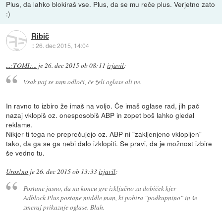
Plus, da lahko blokiraš vse. Plus, da se mu reče plus. Verjetno zato
:)
Ribič
::
26. dec 2015, 14:04
...:TOMI:...
je
26. dec 2015 ob 08:11
izjavil
:
Vsak naj se sam odloči, če želi oglase ali ne.
In ravno to izbiro že imaš na voljo. Če imaš oglase rad, jih pač
nazaj vklopiš oz. onesposobiš ABP in zopet boš lahko gledal
reklame.
Nikjer ti tega ne preprečujejo oz. ABP ni "zakljenjeno vklopljen"
tako, da ga se ga nebi dalo izklopiti. Se pravi, da je možnost izbire
še vedno tu.
Uros!no
je
26. dec 2015 ob 13:33
izjavil
:
Postane jasno, da na koncu gre izključno za dobiček kjer
Adblock Plus postane middle man, ki pobira "podkupnino" in še
zmeraj prikazuje oglase. Blah.