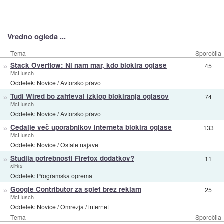
Vredno ogleda ...
Tema
Sporočila
»
Stack Overflow: Ni nam mar, kdo blokira oglase
45
McHusch
Oddelek:
Novice
/
Avtorsko pravo
»
Tudi Wired bo zahteval izklop blokiranja oglasov
74
McHusch
Oddelek:
Novice
/
Avtorsko pravo
»
Čedalje več uporabnikov interneta blokira oglase
133
McHusch
Oddelek:
Novice
/
Ostale najave
»
Študija potrebnosti Firefox dodatkov?
11
slitkx
Oddelek:
Programska oprema
»
Google Contributor za splet brez reklam
25
McHusch
Oddelek:
Novice
/
Omrežja / internet
Tema
Sporočila