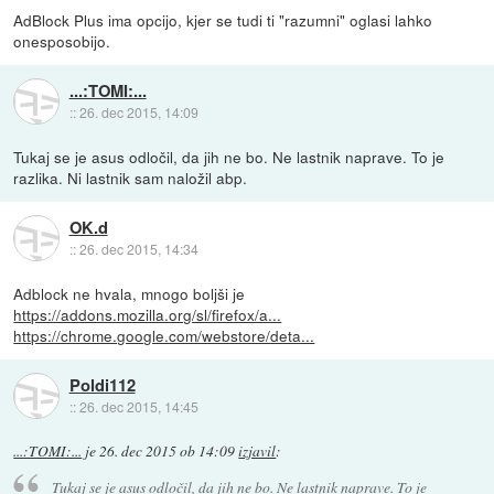
AdBlock Plus ima opcijo, kjer se tudi ti "razumni" oglasi lahko
onesposobijo.
...:TOMI:...
::
26. dec 2015, 14:09
Tukaj se je asus odločil, da jih ne bo. Ne lastnik naprave. To je
razlika. Ni lastnik sam naložil abp.
OK.d
::
26. dec 2015, 14:34
Adblock ne hvala, mnogo boljši je
https://addons.mozilla.org/sl/firefox/a...
https://chrome.google.com/webstore/deta...
Poldi112
::
26. dec 2015, 14:45
...:TOMI:...
je
26. dec 2015 ob 14:09
izjavil
:
Tukaj se je asus odločil, da jih ne bo. Ne lastnik naprave. To je