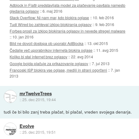
Adblock in Flattr predstavljata model za plačevanje pavšala namesto
gledanja oglasov
::
6. maj 2016
Stack Overflow: Ni nam mar, kdo blokira oglase
::
10. feb 2016
Tudi Wired bo zahteval izklop blokiranja oglasov
::
9. feb 2016
Forbes prosil za izklop blokiranja oglasov in nevede stregel malware
::
10. jan 2016
Bild ne dovoli dostopa ob uporabi AdBlocka
::
13. okt 2015
Čedalje več uporabnikov interneta blokira oglase
::
11. avg 2015
Koliko bi stal internet brez oglasov
::
22. avg 2014
Google bojda plačuje za prikazovanje oglasov
::
7. jul 2013
Francoski ISP blokira vse oglase, mediji in strani ogorčeni
::
7. jan
2013
mrTwelveTrees
::
25. dec 2015, 19:44
tudi če bi bilo zanj treba plačat, bi plačal, vreden svojega denarja.
Evolve
::
25. dec 2015, 19:51