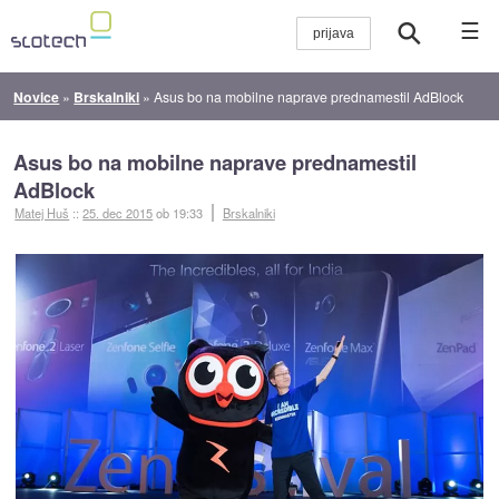
☰
Novice
»
Brskalniki
»
Asus bo na mobilne naprave prednamestil AdBlock
Asus bo na mobilne naprave prednamestil
AdBlock
Matej Huš
::
25. dec 2015
ob 19:33
Brskalniki