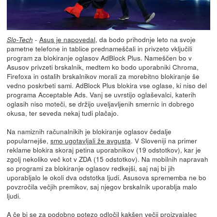
-
Asus je napovedal
, da bodo prihodnje leto na svoje
Slo-Tech
pametne telefone in tablice prednameščali in privzeto vključili
program za blokiranje oglasov AdBlock Plus. Nameščen bo v
Asusov privzeti brskalnik, medtem ko bodo uporabniki Chroma,
Firefoxa in ostalih brskalnikov morali za morebitno blokiranje še
vedno poskrbeti sami. AdBlock Plus blokira vse oglase, ki niso del
programa Acceptable Ads. Vanj se uvrstijo oglaševalci, katerih
oglasih niso moteči, se držijo uveljavljenih smernic in dobrego
okusa, ter seveda nekaj tudi plačajo.
Na namiznih računalnikih je blokiranje oglasov čedalje
popularnejše,
smo ugotavljali že avgusta
. V Sloveniji na primer
reklame blokira skoraj petina uporabnikov (19 odstotkov), kar je
zgolj nekoliko več kot v ZDA (15 odstotkov). Na mobilnih napravah
so programi za blokiranje oglasov redkejši, saj naj bi jih
uporabljalo le okoli dva odstotka ljudi. Asusova sprememba ne bo
povzročila večjih premikov, saj njegov brskalnik uporablja malo
ljudi.
A če bi se za podobno potezo odločil kakšen večji proizvajalec