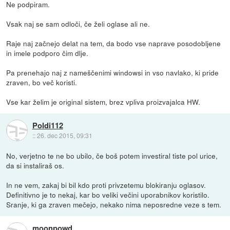
Ne podpiram.
Vsak naj se sam odloči, če želi oglase ali ne.
Raje naj začnejo delat na tem, da bodo vse naprave posodobljene
in imele podporo čim dlje.
Pa prenehajo naj z nameščenimi windowsi in vso navlako, ki pride
zraven, bo več koristi.
Vse kar želim je original sistem, brez vpliva proizvajalca HW.
Poldi112
::
26. dec 2015, 09:31
No, verjetno te ne bo ubilo, če boš potem investiral tiste pol urice,
da si instaliraš os.
In ne vem, zakaj bi bil kdo proti privzetemu blokiranju oglasov.
Definitivno je to nekaj, kar bo veliki večini uporabnikov koristilo.
Sranje, ki ga zraven mečejo, nekako nima neposredne veze s tem.
moonpowd