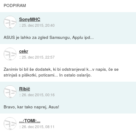
PODPIRAM
SonyMHC
::
25. dec 2015, 20:40
ASUS je lahko za zgled Samsungu, Applu ipd...
cekr
::
25. dec 2015, 22:57
Zanimiv bi bil še dodatek, ki bi odstranjeval k...v napis, če se
strinjaš s piškotki, poticami... In ostalo oslarijo.
Ribič
::
26. dec 2015, 00:16
Bravo, kar tako naprej, Asus!
...:TOMI:...
::
26. dec 2015, 08:11