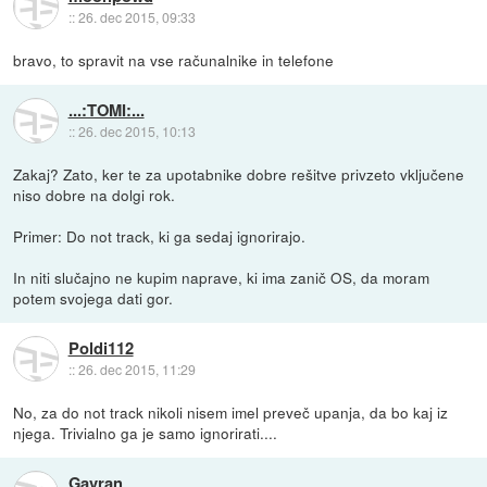
::
26. dec 2015, 09:33
bravo, to spravit na vse računalnike in telefone
...:TOMI:...
::
26. dec 2015, 10:13
Zakaj? Zato, ker te za upotabnike dobre rešitve privzeto vključene
niso dobre na dolgi rok.
Primer: Do not track, ki ga sedaj ignorirajo.
In niti slučajno ne kupim naprave, ki ima zanič OS, da moram
potem svojega dati gor.
Poldi112
::
26. dec 2015, 11:29
No, za do not track nikoli nisem imel preveč upanja, da bo kaj iz
njega. Trivialno ga je samo ignorirati....
Gavran